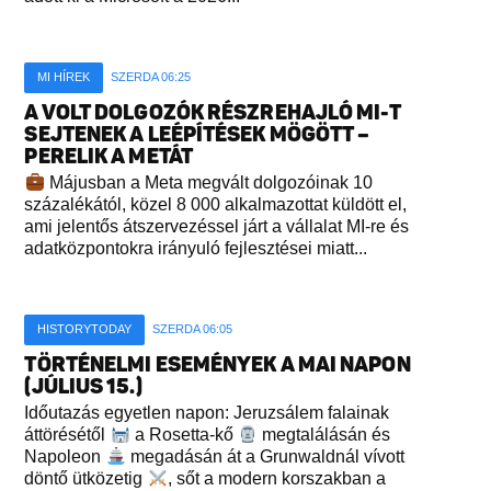
MI HÍREK
SZERDA 06:25
A VOLT DOLGOZÓK RÉSZREHAJLÓ MI-T
SEJTENEK A LEÉPÍTÉSEK MÖGÖTT –
PERELIK A METÁT
Májusban a Meta megvált dolgozóinak 10
százalékától, közel 8 000 alkalmazottat küldött el,
ami jelentős átszervezéssel járt a vállalat MI-re és
adatközpontokra irányuló fejlesztései miatt...
HISTORYTODAY
SZERDA 06:05
TÖRTÉNELMI ESEMÉNYEK A MAI NAPON
(JÚLIUS 15.)
Időutazás egyetlen napon: Jeruzsálem falainak
áttörésétől
a Rosetta-kő
megtalálásán és
Napoleon
megadásán át a Grunwaldnál vívott
döntő ütközetig
, sőt a modern korszakban a