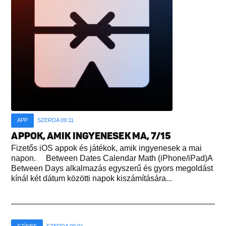
APP
SZERDA 09:11
APPOK, AMIK INGYENESEK MA, 7/15
Fizetős iOS appok és játékok, amik ingyenesek a mai
napon. Between Dates Calendar Math (iPhone/iPad)A
Between Days alkalmazás egyszerű és gyors megoldást
kínál két dátum közötti napok kiszámítására...