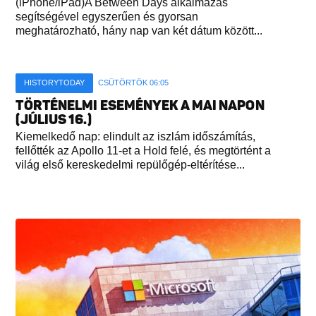
(iPhone/iPad)A Between Days alkalmazás
segítségével egyszerűen és gyorsan
meghatározható, hány nap van két dátum között...
HISTORYTODAY
CSÜTÖRTÖK 06:05
TÖRTÉNELMI ESEMÉNYEK A MAI NAPON
(JÚLIUS 16.)
Kiemelkedő nap: elindult az iszlám időszámítás,
fellőtték az Apollo 11-et a Hold felé, és megtörtént a
világ első kereskedelmi repülőgép-eltérítése...