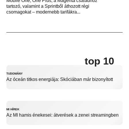
Mobile One, One Plus, a Magenta családhoz
tartozó, valamint a Sprintből áthozott régi
csomagokat – modernebb tarifákra...
top 10
TUDOMÁNY
Az óceán titkos energiája: Skóciában már bizonyított
MI HÍREK
Az MI hamis énekesei: átverések a zenei streamingben