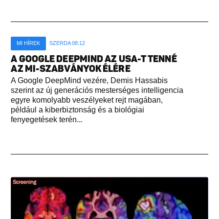
MI HÍREK
SZERDA 08:12
A GOOGLE DEEPMIND AZ USA-T TENNÉ
AZ MI-SZABVÁNYOK ÉLÉRE
A Google DeepMind vezére, Demis Hassabis
szerint az új generációs mesterséges intelligencia
egyre komolyabb veszélyeket rejt magában,
például a kiberbiztonság és a biológiai
fenyegetések terén...