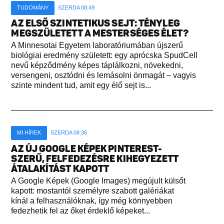
TUDOMÁNY
SZERDA 08:49
AZ ELSŐ SZINTETIKUS SEJT: TÉNYLEG
MEGSZÜLETETT A MESTERSÉGES ÉLET?
A Minnesotai Egyetem laboratóriumában újszerű
biológiai eredmény született: egy aprócska SpudCell
nevű képződmény képes táplálkozni, növekedni,
versengeni, osztódni és lemásolni önmagát – vagyis
szinte mindent tud, amit egy élő sejt is...
MI HÍREK
SZERDA 08:36
AZ ÚJ GOOGLE KÉPEK PINTEREST-
SZERŰ, FELFEDEZÉSRE KIHEGYEZETT
ÁTALAKÍTÁST KAPOTT
A Google Képek (Google Images) megújult külsőt
kapott: mostantól személyre szabott galériákat
kínál a felhasználóknak, így még könnyebben
fedezhetik fel az őket érdeklő képeket...