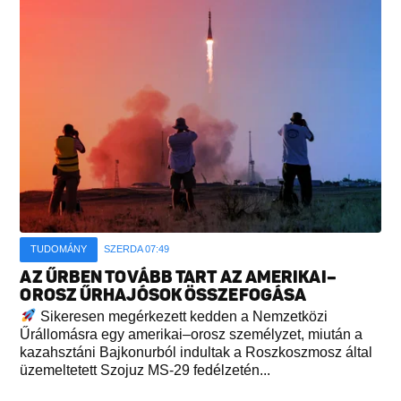
TUDOMÁNY
SZERDA 07:49
AZ ŰRBEN TOVÁBB TART AZ AMERIKAI–
OROSZ ŰRHAJÓSOK ÖSSZEFOGÁSA
Sikeresen megérkezett kedden a Nemzetközi
Űrállomásra egy amerikai–orosz személyzet, miután a
kazahsztáni Bajkonurból indultak a Roszkoszmosz által
üzemeltetett Szojuz MS-29 fedélzetén...