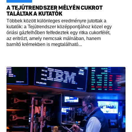
A TEJÚTRENDSZER MÉLYÉN CUKROT
TALÁLTAK A KUTATÓK
Többek között különleges eredményre jutottak a
kutatók: a Tejútrendszer középpontjához közel egy
óriási gázfelhőben felfedeztek egy ritka cukorfélét,
az eritrózt, amely nemcsak málnában, hanem
barnító krémekben is megtalálható...