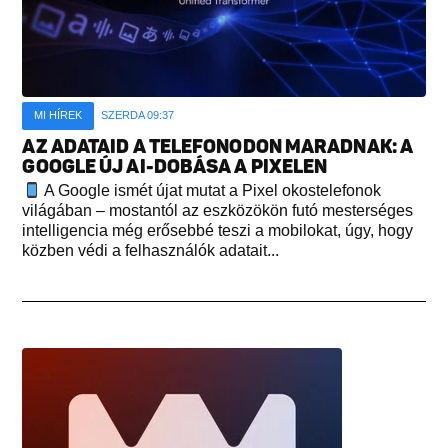
MI HÍREK
SZERDA 09:37
AZ ADATAID A TELEFONODON MARADNAK: A
GOOGLE ÚJ AI-DOBÁSA A PIXELEN
A Google ismét újat mutat a Pixel okostelefonok
világában – mostantól az eszközökön futó mesterséges
intelligencia még erősebbé teszi a mobilokat, úgy, hogy
közben védi a felhasználók adatait...