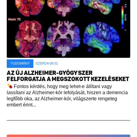
TUDOMÁNY
SZERDA 08:01
AZ ÚJ ALZHEIMER-GYÓGYSZER
FELFORGATJA A MEGSZOKOTT KEZELÉSEKET
Fontos kérdés, hogy meg lehet-e állítani vagy
lassítani az Alzheimer-kór lefolyását, hiszen a demencia
legfőbb oka, az Alzheimer-kór, világszerte rengeteg
embert érint...