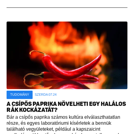
TUDOMÁNY
SZERDA 07:24
A CSÍPŐS PAPRIKA NÖVELHETI EGY HALÁLOS
RÁK KOCKÁZATÁT?
Bár a csípős paprika számos kultúra elválaszthatatlan
része, és egyes laboratóriumi kísérletek a bennük
található vegyületeket, például a kapszaicint