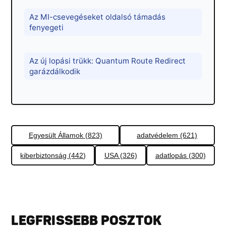
Az MI-csevegéseket oldalsó támadás
fenyegeti
Az új lopási trükk: Quantum Route Redirect
garázdálkodik
Egyesült Államok (823)
adatvédelem (621)
kiberbiztonság (442)
USA (326)
adatlopás (300)
LEGFRISSEBB POSZTOK