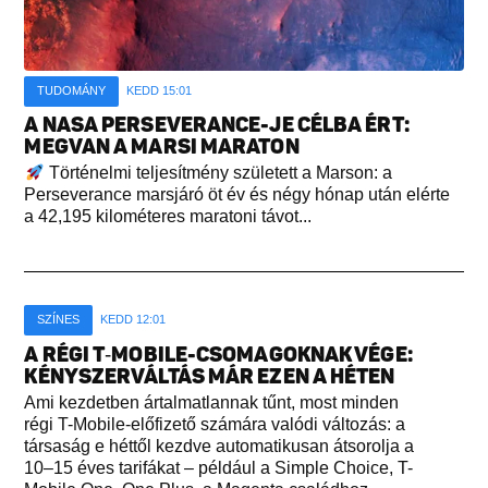
TUDOMÁNY
KEDD 15:01
A NASA PERSEVERANCE-JE CÉLBA ÉRT:
MEGVAN A MARSI MARATON
Történelmi teljesítmény született a Marson: a
Perseverance marsjáró öt év és négy hónap után elérte
a 42,195 kilométeres maratoni távot...
SZÍNES
KEDD 12:01
A RÉGI T‑MOBILE-CSOMAGOKNAK VÉGE:
KÉNYSZERVÁLTÁS MÁR EZEN A HÉTEN
Ami kezdetben ártalmatlannak tűnt, most minden
régi T-Mobile-előfizető számára valódi változás: a
társaság e héttől kezdve automatikusan átsorolja a
10–15 éves tarifákat – például a Simple Choice, T-