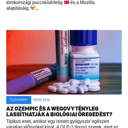
törökországi puccskísérletig
és a Mozilla
alapításáig
...
TUDOMÁNY
KEDD 18:31
AZ OZEMPIC ÉS A WEGOVY TÉNYLEG
LASSÍTHATJÁK A BIOLÓGIAI ÖREGEDÉST?
Tipikus eset, amikor egy ismert gyógyszer egészen
váratlan előnyöket kínál. A GLP-1 típusú szerek, mint az