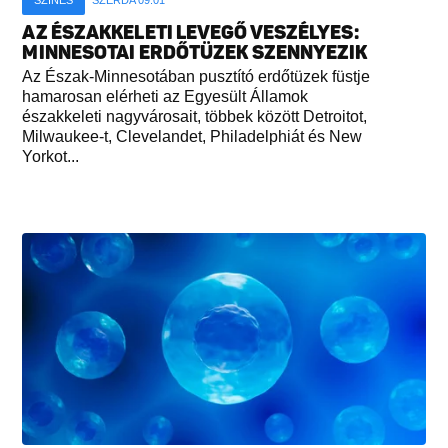
SZÍNES
SZERDA 09:01
AZ ÉSZAKKELETI LEVEGŐ VESZÉLYES:
MINNESOTAI ERDŐTÜZEK SZENNYEZIK
Az Észak-Minnesotában pusztító erdőtüzek füstje
hamarosan elérheti az Egyesült Államok
északkeleti nagyvárosait, többek között Detroitot,
Milwaukee-t, Clevelandet, Philadelphiát és New
Yorkot...