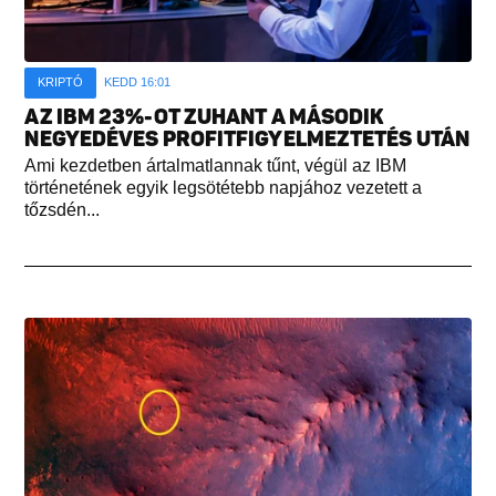
KRIPTÓ
KEDD 16:01
AZ IBM 23%-OT ZUHANT A MÁSODIK
NEGYEDÉVES PROFITFIGYELMEZTETÉS UTÁN
Ami kezdetben ártalmatlannak tűnt, végül az IBM
történetének egyik legsötétebb napjához vezetett a
tőzsdén...