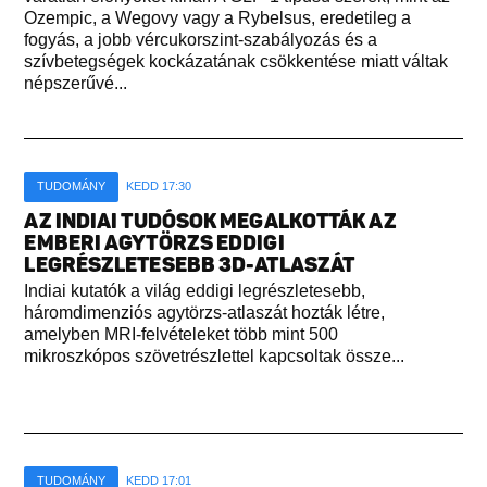
Ozempic, a Wegovy vagy a Rybelsus, eredetileg a
fogyás, a jobb vércukorszint-szabályozás és a
szívbetegségek kockázatának csökkentése miatt váltak
népszerűvé...
TUDOMÁNY
KEDD 17:30
AZ INDIAI TUDÓSOK MEGALKOTTÁK AZ
EMBERI AGYTÖRZS EDDIGI
LEGRÉSZLETESEBB 3D-ATLASZÁT
Indiai kutatók a világ eddigi legrészletesebb,
háromdimenziós agytörzs-atlaszát hozták létre,
amelyben MRI-felvételeket több mint 500
mikroszkópos szövetrészlettel kapcsoltak össze...
TUDOMÁNY
KEDD 17:01