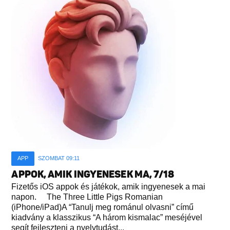
APP
SZOMBAT 09:11
APPOK, AMIK INGYENESEK MA, 7/18
Fizetős iOS appok és játékok, amik ingyenesek a mai
napon. The Three Little Pigs Romanian
(iPhone/iPad)A “Tanulj meg románul olvasni” című
kiadvány a klasszikus “A három kismalac” meséjével
segít fejleszteni a nyelvtudást...