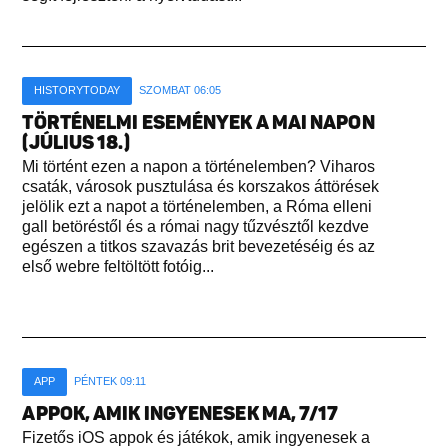
HISTORYTODAY
SZOMBAT 06:05
TÖRTÉNELMI ESEMÉNYEK A MAI NAPON
(JÚLIUS 18.)
Mi történt ezen a napon a történelemben? Viharos
csaták, városok pusztulása és korszakos áttörések
jelölik ezt a napot a történelemben, a Róma elleni
gall betöréstől és a római nagy tűzvésztől kezdve
egészen a titkos szavazás brit bevezetéséig és az
első webre feltöltött fotóig...
APP
PÉNTEK 09:11
APPOK, AMIK INGYENESEK MA, 7/17
Fizetős iOS appok és játékok, amik ingyenesek a