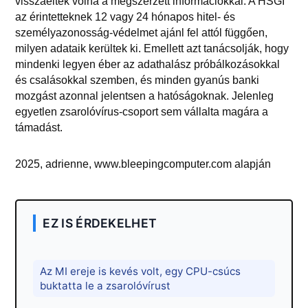
visszaéltek volna a megszerzett információkkal. A HSGI
az érintetteknek 12 vagy 24 hónapos hitel- és
személyazonosság-védelmet ajánl fel attól függően,
milyen adataik kerültek ki. Emellett azt tanácsolják, hogy
mindenki legyen éber az adathalász próbálkozásokkal
és csalásokkal szemben, és minden gyanús banki
mozgást azonnal jelentsen a hatóságoknak. Jelenleg
egyetlen zsarolóvírus-csoport sem vállalta magára a
támadást.
2025, adrienne, www.bleepingcomputer.com alapján
EZ IS ÉRDEKELHET
Az MI ereje is kevés volt, egy CPU-csúcs
buktatta le a zsarolóvírust