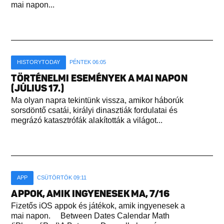
mai napon...
HISTORYTODAY
PÉNTEK 06:05
TÖRTÉNELMI ESEMÉNYEK A MAI NAPON
(JÚLIUS 17.)
Ma olyan napra tekintünk vissza, amikor háborúk
sorsdöntő csatái, királyi dinasztiák fordulatai és
megrázó katasztrófák alakították a világot...
APP
CSÜTÖRTÖK 09:11
APPOK, AMIK INGYENESEK MA, 7/16
Fizetős iOS appok és játékok, amik ingyenesek a
mai napon. Between Dates Calendar Math