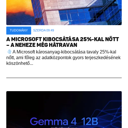
TUDOMÁNY
SZERDA 09:49
A MICROSOFT KIBOCSÁTÁSA 25%-KAL NŐTT
– A NEHEZE MÉG HÁTRAVAN
A Microsoft károsanyag-kibocsátása tavaly 25%-kal
nőtt, ami főleg az adatközpontok gyors terjeszkedésének
köszönhető...