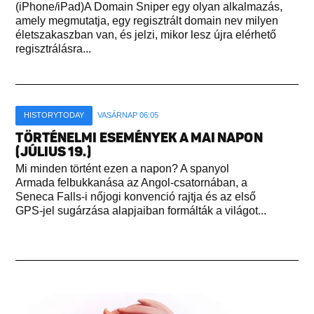
(iPhone/iPad)A Domain Sniper egy olyan alkalmazás,
amely megmutatja, egy regisztrált domain nev milyen
életszakaszban van, és jelzi, mikor lesz újra elérhető
regisztrálásra...
HISTORYTODAY
VASÁRNAP 06:05
TÖRTÉNELMI ESEMÉNYEK A MAI NAPON
(JÚLIUS 19.)
Mi minden történt ezen a napon? A spanyol
Armada felbukkanása az Angol-csatornában, a
Seneca Falls-i nőjogi konvenció rajtja és az első
GPS-jel sugárzása alapjaiban formálták a világot...