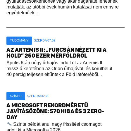
gyulladáscsökkentőnek vagy akár daganatellenesnek
mutatják, az utóbbi évek humán kutatásai nem ennyire
egyértelműek...
TUDOMÁNY
SZERDA 07:02
AZ ARTEMIS II: „FURCSÁN NÉZETT KI A
HOLD” 250 EZER MÉRFÖLDRŐL
Április 6-án négy űrhajós indult el az Artemis II
misszió keretében az Orion űrhajóval, és körülbelül
40 percig teljesen eltűntek a Föld látóteréből...
SZÍNES
SZERDA 06:38
A MICROSOFT REKORDMÉRETŰ
JAVÍTÁSÖZÖNE: 570 HIBA ÉS 3 ZERO-
DAY
Szinte példátlanul nagy frissítési csomagot
adott ki a Microsoft a 2026...