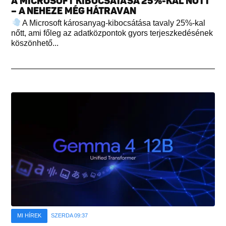
A MICROSOFT KIBOCSÁTÁSA 25%-KAL NŐTT
– A NEHEZE MÉG HÁTRAVAN
A Microsoft károsanyag-kibocsátása tavaly 25%-kal
nőtt, ami főleg az adatközpontok gyors terjeszkedésének
köszönhető...
MI HÍREK
SZERDA 09:37