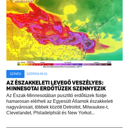
SZÍNES
SZERDA 09:01
AZ ÉSZAKKELETI LEVEGŐ VESZÉLYES:
MINNESOTAI ERDŐTÜZEK SZENNYEZIK
Az Észak-Minnesotában pusztító erdőtüzek füstje
hamarosan elérheti az Egyesült Államok északkeleti
nagyvárosait, többek között Detroitot, Milwaukee-t,
Clevelandet, Philadelphiát és New Yorkot...