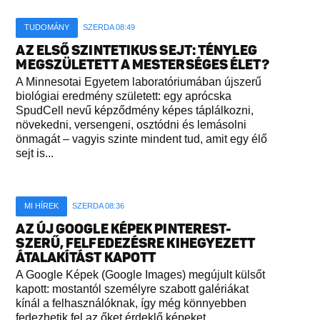
TUDOMÁNY
SZERDA 08:49
AZ ELSŐ SZINTETIKUS SEJT: TÉNYLEG
MEGSZÜLETETT A MESTERSÉGES ÉLET?
A Minnesotai Egyetem laboratóriumában újszerű
biológiai eredmény született: egy aprócska
SpudCell nevű képződmény képes táplálkozni,
növekedni, versengeni, osztódni és lemásolni
önmagát – vagyis szinte mindent tud, amit egy élő
sejt is...
MI HÍREK
SZERDA 08:36
AZ ÚJ GOOGLE KÉPEK PINTEREST-
SZERŰ, FELFEDEZÉSRE KIHEGYEZETT
ÁTALAKÍTÁST KAPOTT
A Google Képek (Google Images) megújult külsőt
kapott: mostantól személyre szabott galériákat
kínál a felhasználóknak, így még könnyebben
fedezhetik fel az őket érdeklő képeket...