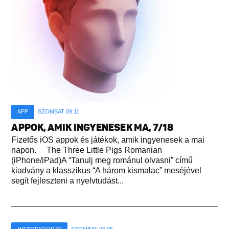
APP
SZOMBAT 09:11
APPOK, AMIK INGYENESEK MA, 7/18
Fizetős iOS appok és játékok, amik ingyenesek a mai
napon. The Three Little Pigs Romanian
(iPhone/iPad)A “Tanulj meg románul olvasni” című
kiadvány a klasszikus “A három kismalac” meséjével
segít fejleszteni a nyelvtudást...
HISTORYTODAY
SZOMBAT 06:05