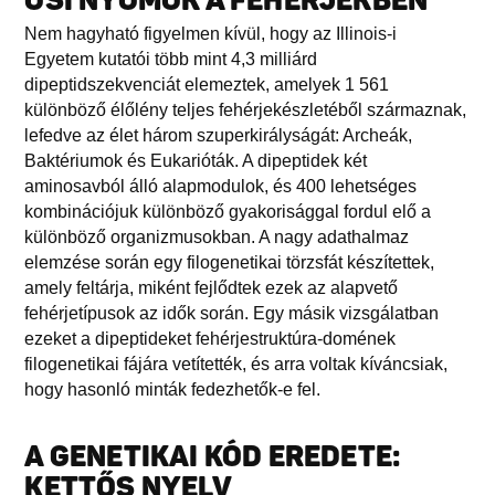
ŐSI NYOMOK A FEHÉRJÉKBEN
Nem hagyható figyelmen kívül, hogy az Illinois-i
Egyetem kutatói több mint 4,3 milliárd
dipeptidszekvenciát elemeztek, amelyek 1 561
különböző élőlény teljes fehérjekészletéből származnak,
lefedve az élet három szuperkirályságát: Archeák,
Baktériumok és Eukarióták. A dipeptidek két
aminosavból álló alapmodulok, és 400 lehetséges
kombinációjuk különböző gyakorisággal fordul elő a
különböző organizmusokban. A nagy adathalmaz
elemzése során egy filogenetikai törzsfát készítettek,
amely feltárja, miként fejlődtek ezek az alapvető
fehérjetípusok az idők során. Egy másik vizsgálatban
ezeket a dipeptideket fehérjestruktúra-domének
filogenetikai fájára vetítették, és arra voltak kíváncsiak,
hogy hasonló minták fedezhetők-e fel.
A GENETIKAI KÓD EREDETE:
KETTŐS NYELV