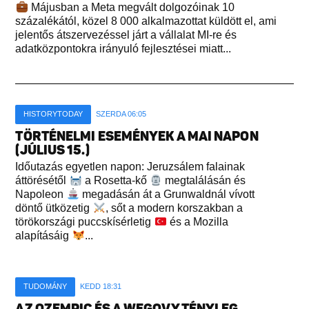
Májusban a Meta megvált dolgozóinak 10
százalékától, közel 8 000 alkalmazottat küldött el, ami
jelentős átszervezéssel járt a vállalat MI-re és
adatközpontokra irányuló fejlesztései miatt...
HISTORYTODAY
SZERDA 06:05
TÖRTÉNELMI ESEMÉNYEK A MAI NAPON
(JÚLIUS 15.)
Időutazás egyetlen napon: Jeruzsálem falainak
áttörésétől
a Rosetta-kő
megtalálásán és
Napoleon
megadásán át a Grunwaldnál vívott
döntő ütközetig
, sőt a modern korszakban a
törökországi puccskísérletig
és a Mozilla
alapításáig
...
TUDOMÁNY
KEDD 18:31
AZ OZEMPIC ÉS A WEGOVY TÉNYLEG