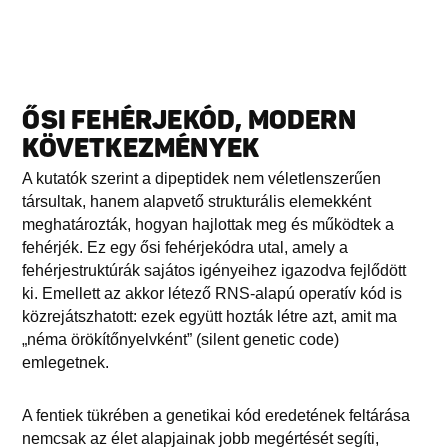
ŐSI FEHÉRJEKÓD, MODERN
KÖVETKEZMÉNYEK
A kutatók szerint a dipeptidek nem véletlenszerűen
társultak, hanem alapvető strukturális elemekként
meghatározták, hogyan hajlottak meg és működtek a
fehérjék. Ez egy ősi fehérjekódra utal, amely a
fehérjestruktúrák sajátos igényeihez igazodva fejlődött
ki. Emellett az akkor létező RNS-alapú operatív kód is
közrejátszhatott: ezek együtt hozták létre azt, amit ma
„néma örökítőnyelvként” (silent genetic code)
emlegetnek.
A fentiek tükrében a genetikai kód eredetének feltárása
nemcsak az élet alapjainak jobb megértését segíti,