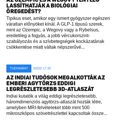
LASSÍTHATJÁK A BIOLÓGIAI
ÖREGEDÉST?
Tipikus eset, amikor egy ismert gyógyszer egészen
váratlan előnyöket kínál. A GLP-1 típusú szerek,
mint az Ozempic, a Wegovy vagy a Rybelsus,
eredetileg a fogyás, a jobb vércukorszint-
szabályozás és a szívbetegségek kockázatának
csökkentése miatt váltak népszerűvé...
TUDOMÁNY
KEDD 17:30
AZ INDIAI TUDÓSOK MEGALKOTTÁK AZ
EMBERI AGYTÖRZS EDDIGI
LEGRÉSZLETESEBB 3D-ATLASZÁT
Indiai kutatók a világ eddigi legrészletesebb,
háromdimenziós agytörzs-atlaszát hozták létre,
amelyben MRI-felvételeket több mint 500
mikroszkópos szövetrészlettel kapcsoltak össze...