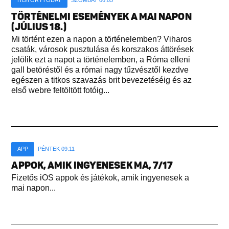
TÖRTÉNELMI ESEMÉNYEK A MAI NAPON
(JÚLIUS 18.)
Mi történt ezen a napon a történelemben? Viharos
csaták, városok pusztulása és korszakos áttörések
jelölik ezt a napot a történelemben, a Róma elleni
gall betöréstől és a római nagy tűzvésztől kezdve
egészen a titkos szavazás brit bevezetéséig és az
első webre feltöltött fotóig...
APP
PÉNTEK 09:11
APPOK, AMIK INGYENESEK MA, 7/17
Fizetős iOS appok és játékok, amik ingyenesek a
mai napon...