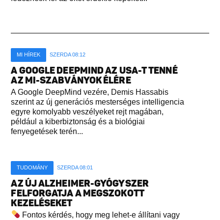
MI HÍREK
SZERDA 08:12
A GOOGLE DEEPMIND AZ USA-T TENNÉ
AZ MI-SZABVÁNYOK ÉLÉRE
A Google DeepMind vezére, Demis Hassabis
szerint az új generációs mesterséges intelligencia
egyre komolyabb veszélyeket rejt magában,
például a kiberbiztonság és a biológiai
fenyegetések terén...
TUDOMÁNY
SZERDA 08:01
AZ ÚJ ALZHEIMER-GYÓGYSZER
FELFORGATJA A MEGSZOKOTT
KEZELÉSEKET
Fontos kérdés, hogy meg lehet-e állítani vagy