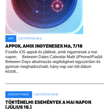
APP
CSÜTÖRTÖK 09:11
APPOK, AMIK INGYENESEK MA, 7/16
Fizetős iOS appok és játékok, amik ingyenesek a mai
napon. Between Dates Calendar Math (iPhone/iPad)A
Between Days alkalmazás segítségével egyszerűen és
gyorsan meghatározható, hány nap van két dátum
között...
HISTORYTODAY
CSÜTÖRTÖK 06:05
TÖRTÉNELMI ESEMÉNYEK A MAI NAPON
(JÚLIUS 16.)