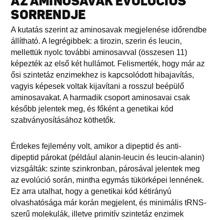
AZ AMINOSAVAK EVOLÚCIÓS
SORRENDJE
A kutatás szerint az aminosavak megjelenése időrendbe
állítható. A legrégibbek: a tirozin, szerin és leucin,
mellettük nyolc további aminosavval (összesen 11)
képezték az első két hullámot. Felismerték, hogy már az
ősi szintetáz enzimekhez is kapcsolódott hibajavítás,
vagyis képesek voltak kijavítani a rosszul beépülő
aminosavakat. A harmadik csoport aminosavai csak
később jelentek meg, és főként a genetikai kód
szabványosításához köthetők.
Érdekes fejlemény volt, amikor a dipeptid és anti-
dipeptid párokat (például alanin-leucin és leucin-alanin)
vizsgálták: szinte szinkronban, párosával jelentek meg
az evolúció során, mintha egymás tükörképei lennének.
Ez arra utalhat, hogy a genetikai kód kétirányú
olvashatósága már korán megjelent, és minimális tRNS-
szerű molekulák, illetve primitív szintetáz enzimek