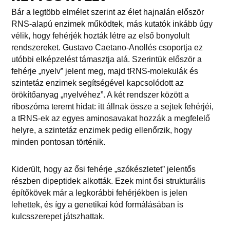
Bár a legtöbb elmélet szerint az élet hajnalán először
RNS-alapú enzimek működtek, más kutatók inkább úgy
vélik, hogy fehérjék hozták létre az első bonyolult
rendszereket. Gustavo Caetano-Anollés csoportja ez
utóbbi elképzelést támasztja alá. Szerintük először a
fehérje „nyelv” jelent meg, majd tRNS-molekulák és
szintetáz enzimek segítségével kapcsolódott az
örökítőanyag „nyelvéhez”. A két rendszer között a
riboszóma teremt hidat: itt állnak össze a sejtek fehérjéi,
a tRNS-ek az egyes aminosavakat hozzák a megfelelő
helyre, a szintetáz enzimek pedig ellenőrzik, hogy
minden pontosan történik.
Kiderült, hogy az ősi fehérje „szókészletet” jelentős
részben dipeptidek alkották. Ezek mint ősi strukturális
építőkövek már a legkorábbi fehérjékben is jelen
lehettek, és így a genetikai kód formálásában is
kulcsszerepet játszhattak.