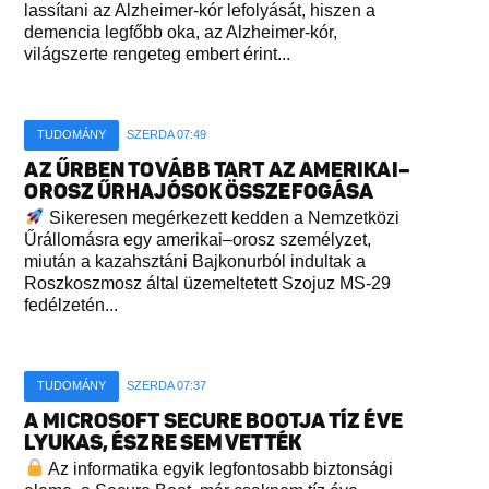
lassítani az Alzheimer-kór lefolyását, hiszen a
demencia legfőbb oka, az Alzheimer-kór,
világszerte rengeteg embert érint...
TUDOMÁNY
SZERDA 07:49
AZ ŰRBEN TOVÁBB TART AZ AMERIKAI–
OROSZ ŰRHAJÓSOK ÖSSZEFOGÁSA
Sikeresen megérkezett kedden a Nemzetközi
Űrállomásra egy amerikai–orosz személyzet,
miután a kazahsztáni Bajkonurból indultak a
Roszkoszmosz által üzemeltetett Szojuz MS-29
fedélzetén...
TUDOMÁNY
SZERDA 07:37
A MICROSOFT SECURE BOOTJA TÍZ ÉVE
LYUKAS, ÉSZRE SEM VETTÉK
Az informatika egyik legfontosabb biztonsági