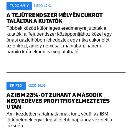
TUDOMÁNY
KEDD 17:01
A TEJÚTRENDSZER MÉLYÉN CUKROT
TALÁLTAK A KUTATÓK
Többek között különleges eredményre jutottak a
kutatók: a Tejútrendszer középpontjához közel egy
óriási gázfelhőben felfedeztek egy ritka cukorfélét,
az eritrózt, amely nemcsak málnában, hanem
barnító krémekben is megtalálható...
KRIPTÓ
KEDD 16:01
AZ IBM 23%-OT ZUHANT A MÁSODIK
NEGYEDÉVES PROFITFIGYELMEZTETÉS
UTÁN
Ami kezdetben ártalmatlannak tűnt, végül az IBM
történetének egyik legsötétebb napjához vezetett a
tőzsdén...