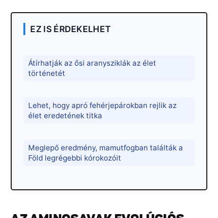
EZ IS ÉRDEKELHET
Átírhatják az ősi aranysziklák az élet
történetét
Lehet, hogy apró fehérjepárokban rejlik az
élet eredetének titka
Meglepő eredmény, mamutfogban találták a
Föld legrégebbi kórokozóit