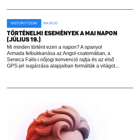
HISTORYTODAY
MA 06:05
TÖRTÉNELMI ESEMÉNYEK A MAI NAPON
(JÚLIUS 19.)
Mi minden történt ezen a napon? A spanyol
Armada felbukkanása az Angol-csatornában, a
Seneca Falls-i nőjogi konvenció rajtja és az első
GPS-jel sugárzása alapjaiban formálták a világot...