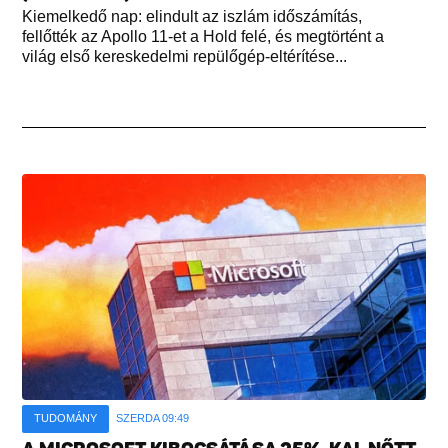
Kiemelkedő nap: elindult az iszlám időszámítás,
fellőtték az Apollo 11-et a Hold felé, és megtörtént a
világ első kereskedelmi repülőgép-eltérítése...
TUDOMÁNY
SZERDA 09:49