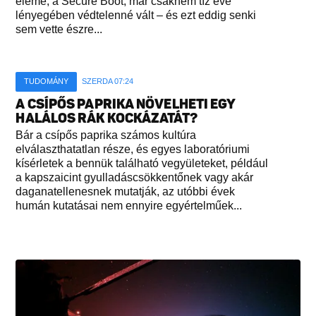
eleme, a Secure Boot, már csaknem tíz éve
lényegében védtelenné vált – és ezt eddig senki
sem vette észre...
TUDOMÁNY
SZERDA 07:24
A CSÍPŐS PAPRIKA NÖVELHETI EGY
HALÁLOS RÁK KOCKÁZATÁT?
Bár a csípős paprika számos kultúra
elválaszthatatlan része, és egyes laboratóriumi
kísérletek a bennük található vegyületeket, például
a kapszaicint gyulladáscsökkentőnek vagy akár
daganatellenesnek mutatják, az utóbbi évek
humán kutatásai nem ennyire egyértelműek...