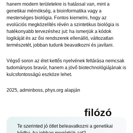
hanem modern területekre is hatással van, mint a
genetikai mérnökség, a bioinformatika vagy a
mesterséges biológia. Fontos kiemelni, hogy az
evolúciós megközelítés révén a szintetikus biológia is
hatékonyabb tervezéshez jut: ha ismerjük a kódok
logikáját és az ősi rendszerek ellenálló, változatlan
természetét, jobban tudunk beavatkozni és javítani.
Végső soron az élet kettős nyelvének feltárása nemcsak
tudományos bravúr, hanem a jövő biotechnológiájának is
kulcsfontosságú eszköze lehet.
2025, adminboss, phys.org alapján
filózó
Te szerinted jó ötlet beleavatkozni a genetikai
kódba, ha jobban megértjük azt?