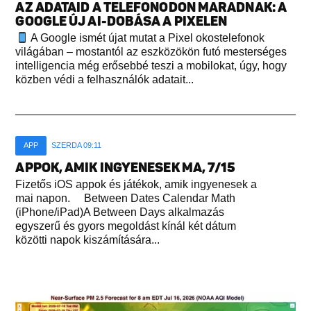
AZ ADATAID A TELEFONODON MARADNAK: A
GOOGLE ÚJ AI-DOBÁSA A PIXELEN
A Google ismét újat mutat a Pixel okostelefonok
világában – mostantól az eszközökön futó mesterséges
intelligencia még erősebbé teszi a mobilokat, úgy, hogy
közben védi a felhasználók adatait...
APP
SZERDA 09:11
APPOK, AMIK INGYENESEK MA, 7/15
Fizetős iOS appok és játékok, amik ingyenesek a
mai napon. Between Dates Calendar Math
(iPhone/iPad)A Between Days alkalmazás
egyszerű és gyors megoldást kínál két dátum
közötti napok kiszámítására...