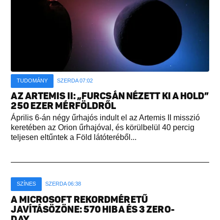
TUDOMÁNY
SZERDA 07:02
AZ ARTEMIS II: „FURCSÁN NÉZETT KI A HOLD”
250 EZER MÉRFÖLDRŐL
Április 6-án négy űrhajós indult el az Artemis II misszió
keretében az Orion űrhajóval, és körülbelül 40 percig
teljesen eltűntek a Föld látóteréből...
SZÍNES
SZERDA 06:38
A MICROSOFT REKORDMÉRETŰ
JAVÍTÁSÖZÖNE: 570 HIBA ÉS 3 ZERO-
DAY