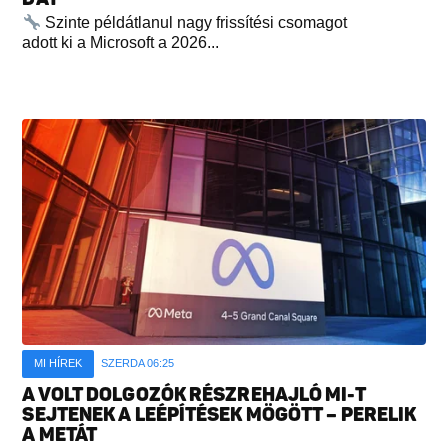
Szinte példátlanul nagy frissítési csomagot
adott ki a Microsoft a 2026...
MI HÍREK
SZERDA 06:25
A VOLT DOLGOZÓK RÉSZREHAJLÓ MI-T
SEJTENEK A LEÉPÍTÉSEK MÖGÖTT – PERELIK
A METÁT