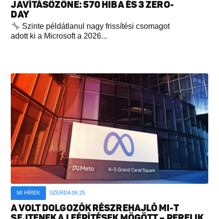
JAVÍTÁSÖZÖNE: 570 HIBA ÉS 3 ZERO-
DAY
Szinte példátlanul nagy frissítési csomagot
adott ki a Microsoft a 2026...
MI HÍREK
SZERDA 06:25
A VOLT DOLGOZÓK RÉSZREHAJLÓ MI-T
SEJTENEK A LEÉPÍTÉSEK MÖGÖTT – PERELIK