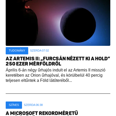
TUDOMÁNY
SZERDA 07:02
AZ ARTEMIS II: „FURCSÁN NÉZETT KI A HOLD”
250 EZER MÉRFÖLDRŐL
Április 6-án négy űrhajós indult el az Artemis II misszió
keretében az Orion űrhajóval, és körülbelül 40 percig
teljesen eltűntek a Föld látóteréből...
SZÍNES
SZERDA 06:38
A MICROSOFT REKORDMÉRETŰ