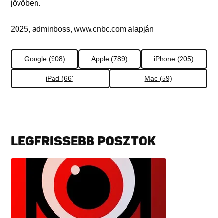
jövőben.
2025, adminboss, www.cnbc.com alapján
Google (908)
Apple (789)
iPhone (205)
iPad (66)
Mac (59)
LEGFRISSEBB POSZTOK