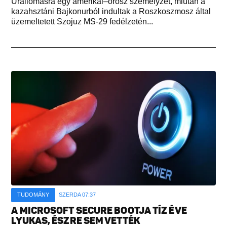
Űrállomásra egy amerikai–orosz személyzet, miután a
kazahsztáni Bajkonurból indultak a Roszkoszmosz által
üzemeltetett Szojuz MS-29 fedélzetén...
TUDOMÁNY
SZERDA 07:37
A MICROSOFT SECURE BOOTJA TÍZ ÉVE
LYUKAS, ÉSZRE SEM VETTÉK