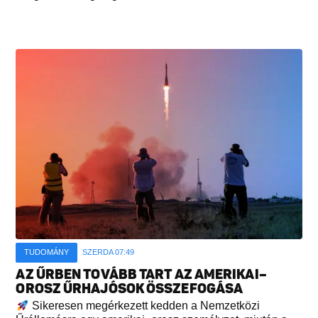
TUDOMÁNY
SZERDA 07:49
AZ ŰRBEN TOVÁBB TART AZ AMERIKAI–
OROSZ ŰRHAJÓSOK ÖSSZEFOGÁSA
Sikeresen megérkezett kedden a Nemzetközi