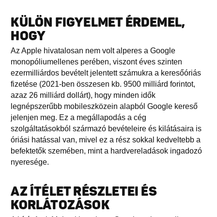
KÜLÖN FIGYELMET ÉRDEMEL,
HOGY
Az Apple hivatalosan nem volt alperes a Google
monopóliumellenes perében, viszont éves szinten
ezermilliárdos bevételt jelentett számukra a keresőóriás
fizetése (2021-ben összesen kb. 9500 milliárd forintot,
azaz 26 milliárd dollárt), hogy minden idők
legnépszerűbb mobileszközein alapból Google kereső
jelenjen meg. Ez a megállapodás a cég
szolgáltatásokból származó bevételeire és kilátásaira is
óriási hatással van, mivel ez a rész sokkal kedveltebb a
befektetők szemében, mint a hardvereladások ingadozó
nyeresége.
AZ ÍTÉLET RÉSZLETEI ÉS
KORLÁTOZÁSOK