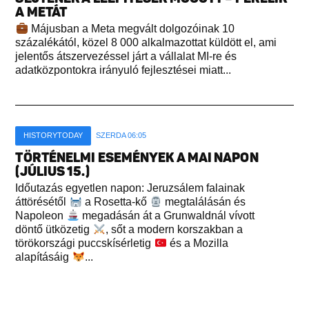
A METÁT
Májusban a Meta megvált dolgozóinak 10
százalékától, közel 8 000 alkalmazottat küldött el, ami
jelentős átszervezéssel járt a vállalat MI-re és
adatközpontokra irányuló fejlesztései miatt...
HISTORYTODAY
SZERDA 06:05
TÖRTÉNELMI ESEMÉNYEK A MAI NAPON
(JÚLIUS 15.)
Időutazás egyetlen napon: Jeruzsálem falainak
áttörésétől
a Rosetta-kő
megtalálásán és
Napoleon
megadásán át a Grunwaldnál vívott
döntő ütközetig
, sőt a modern korszakban a
törökországi puccskísérletig
és a Mozilla
alapításáig
...