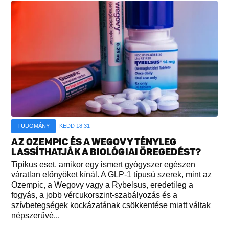
TUDOMÁNY
KEDD 18:31
AZ OZEMPIC ÉS A WEGOVY TÉNYLEG
LASSÍTHATJÁK A BIOLÓGIAI ÖREGEDÉST?
Tipikus eset, amikor egy ismert gyógyszer egészen
váratlan előnyöket kínál. A GLP-1 típusú szerek, mint az
Ozempic, a Wegovy vagy a Rybelsus, eredetileg a
fogyás, a jobb vércukorszint-szabályozás és a
szívbetegségek kockázatának csökkentése miatt váltak
népszerűvé...