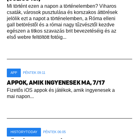
Mi történt ezen a napon a történelemben? Viharos
csaták, városok pusztulása és korszakos áttörések
jelölik ezt a napot a történelemben, a Róma elleni
gall betöréstől és a római nagy tűzvésztől kezdve
egészen a titkos szavazás brit bevezetéséig és az
első webre feltöltött fotóig...
APP
PÉNTEK 09:11
APPOK, AMIK INGYENESEK MA, 7/17
Fizetős iOS appok és játékok, amik ingyenesek a
mai napon...
HISTORYTODAY
PÉNTEK 06:05