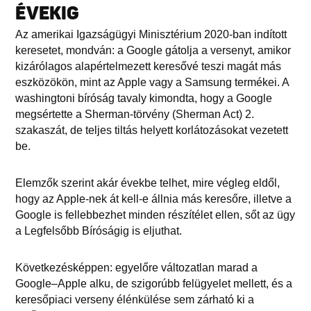
ÉVEKIG
Az amerikai Igazságügyi Minisztérium 2020-ban indított
keresetet, mondván: a Google gátolja a versenyt, amikor
kizárólagos alapértelmezett keresővé teszi magát más
eszközökön, mint az Apple vagy a Samsung termékei. A
washingtoni bíróság tavaly kimondta, hogy a Google
megsértette a Sherman-törvény (Sherman Act) 2.
szakaszát, de teljes tiltás helyett korlátozásokat vezetett
be.
Elemzők szerint akár évekbe telhet, mire végleg eldől,
hogy az Apple-nek át kell-e állnia más keresőre, illetve a
Google is fellebbezhet minden részítélet ellen, sőt az ügy
a Legfelsőbb Bíróságig is eljuthat.
Következésképpen: egyelőre változatlan marad a
Google–Apple alku, de szigorúbb felügyelet mellett, és a
keresőpiaci verseny élénkülése sem zárható ki a