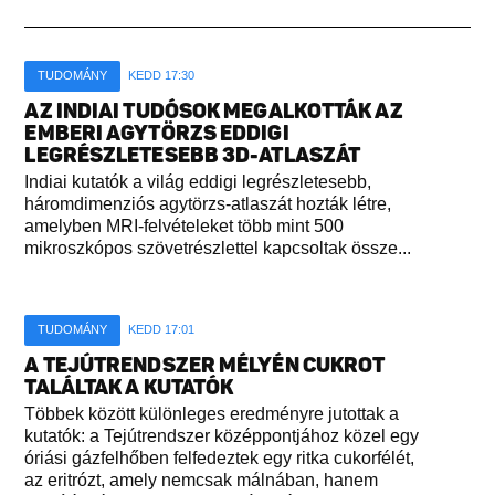
TUDOMÁNY
KEDD 17:30
AZ INDIAI TUDÓSOK MEGALKOTTÁK AZ
EMBERI AGYTÖRZS EDDIGI
LEGRÉSZLETESEBB 3D-ATLASZÁT
Indiai kutatók a világ eddigi legrészletesebb,
háromdimenziós agytörzs-atlaszát hozták létre,
amelyben MRI-felvételeket több mint 500
mikroszkópos szövetrészlettel kapcsoltak össze...
TUDOMÁNY
KEDD 17:01
A TEJÚTRENDSZER MÉLYÉN CUKROT
TALÁLTAK A KUTATÓK
Többek között különleges eredményre jutottak a
kutatók: a Tejútrendszer középpontjához közel egy
óriási gázfelhőben felfedeztek egy ritka cukorfélét,
az eritrózt, amely nemcsak málnában, hanem