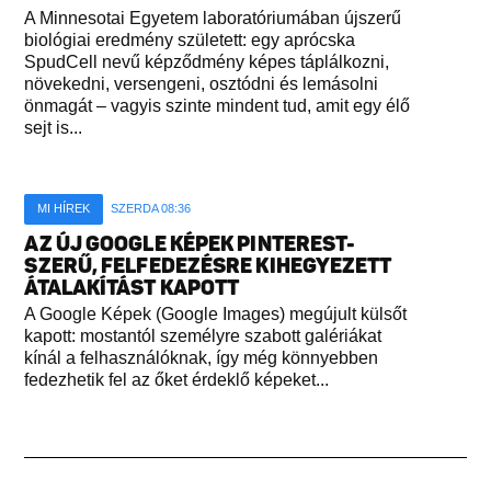
A Minnesotai Egyetem laboratóriumában újszerű
biológiai eredmény született: egy aprócska
SpudCell nevű képződmény képes táplálkozni,
növekedni, versengeni, osztódni és lemásolni
önmagát – vagyis szinte mindent tud, amit egy élő
sejt is...
MI HÍREK
SZERDA 08:36
AZ ÚJ GOOGLE KÉPEK PINTEREST-
SZERŰ, FELFEDEZÉSRE KIHEGYEZETT
ÁTALAKÍTÁST KAPOTT
A Google Képek (Google Images) megújult külsőt
kapott: mostantól személyre szabott galériákat
kínál a felhasználóknak, így még könnyebben
fedezhetik fel az őket érdeklő képeket...