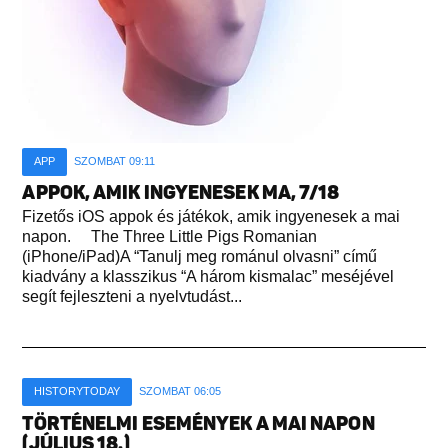
APP
SZOMBAT 09:11
APPOK, AMIK INGYENESEK MA, 7/18
Fizetős iOS appok és játékok, amik ingyenesek a mai
napon. The Three Little Pigs Romanian
(iPhone/iPad)A “Tanulj meg románul olvasni” című
kiadvány a klasszikus “A három kismalac” meséjével
segít fejleszteni a nyelvtudást...
HISTORYTODAY
SZOMBAT 06:05
TÖRTÉNELMI ESEMÉNYEK A MAI NAPON
(JÚLIUS 18.)