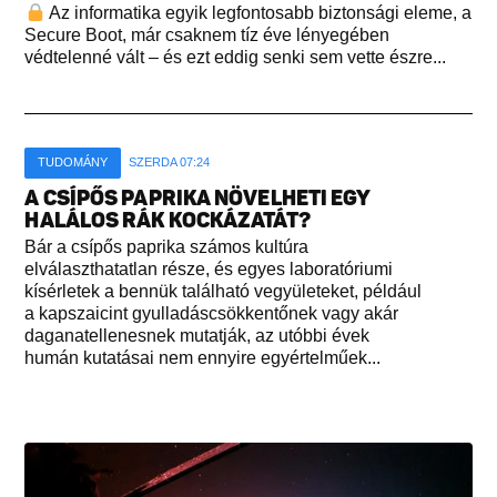
Az informatika egyik legfontosabb biztonsági eleme, a
Secure Boot, már csaknem tíz éve lényegében
védtelenné vált – és ezt eddig senki sem vette észre...
TUDOMÁNY
SZERDA 07:24
A CSÍPŐS PAPRIKA NÖVELHETI EGY
HALÁLOS RÁK KOCKÁZATÁT?
Bár a csípős paprika számos kultúra
elválaszthatatlan része, és egyes laboratóriumi
kísérletek a bennük található vegyületeket, például
a kapszaicint gyulladáscsökkentőnek vagy akár
daganatellenesnek mutatják, az utóbbi évek
humán kutatásai nem ennyire egyértelműek...