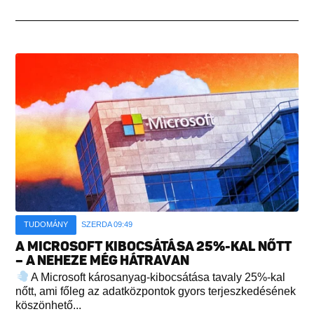
TUDOMÁNY
SZERDA 09:49
A MICROSOFT KIBOCSÁTÁSA 25%-KAL NŐTT
– A NEHEZE MÉG HÁTRAVAN
A Microsoft károsanyag-kibocsátása tavaly 25%-kal
nőtt, ami főleg az adatközpontok gyors terjeszkedésének
köszönhető...