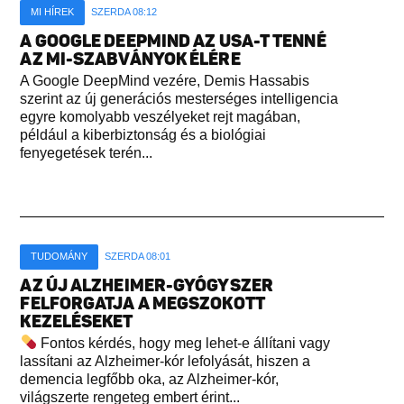
MI HÍREK
SZERDA 08:12
A GOOGLE DEEPMIND AZ USA-T TENNÉ
AZ MI-SZABVÁNYOK ÉLÉRE
A Google DeepMind vezére, Demis Hassabis
szerint az új generációs mesterséges intelligencia
egyre komolyabb veszélyeket rejt magában,
például a kiberbiztonság és a biológiai
fenyegetések terén...
TUDOMÁNY
SZERDA 08:01
AZ ÚJ ALZHEIMER-GYÓGYSZER
FELFORGATJA A MEGSZOKOTT
KEZELÉSEKET
Fontos kérdés, hogy meg lehet-e állítani vagy
lassítani az Alzheimer-kór lefolyását, hiszen a
demencia legfőbb oka, az Alzheimer-kór,
világszerte rengeteg embert érint...