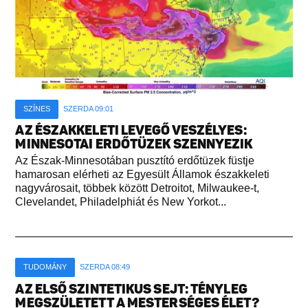
SZÍNES
SZERDA 09:01
AZ ÉSZAKKELETI LEVEGŐ VESZÉLYES:
MINNESOTAI ERDŐTÜZEK SZENNYEZIK
Az Észak-Minnesotában pusztító erdőtüzek füstje
hamarosan elérheti az Egyesült Államok északkeleti
nagyvárosait, többek között Detroitot, Milwaukee-t,
Clevelandet, Philadelphiát és New Yorkot...
TUDOMÁNY
SZERDA 08:49
AZ ELSŐ SZINTETIKUS SEJT: TÉNYLEG
MEGSZÜLETETT A MESTERSÉGES ÉLET?