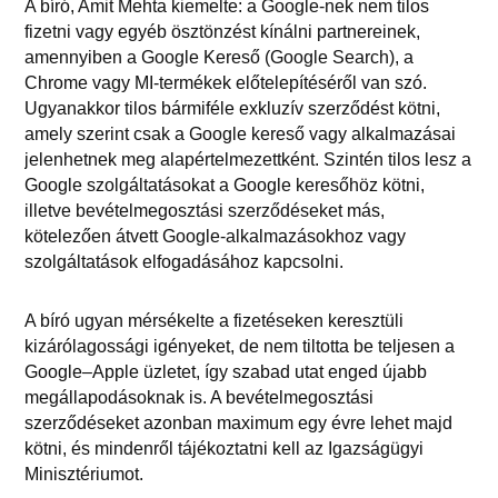
A bíró, Amit Mehta kiemelte: a Google-nek nem tilos
fizetni vagy egyéb ösztönzést kínálni partnereinek,
amennyiben a Google Kereső (Google Search), a
Chrome vagy MI-termékek előtelepítéséről van szó.
Ugyanakkor tilos bármiféle exkluzív szerződést kötni,
amely szerint csak a Google kereső vagy alkalmazásai
jelenhetnek meg alapértelmezettként. Szintén tilos lesz a
Google szolgáltatásokat a Google keresőhöz kötni,
illetve bevételmegosztási szerződéseket más,
kötelezően átvett Google-alkalmazásokhoz vagy
szolgáltatások elfogadásához kapcsolni.
A bíró ugyan mérsékelte a fizetéseken keresztüli
kizárólagossági igényeket, de nem tiltotta be teljesen a
Google–Apple üzletet, így szabad utat enged újabb
megállapodásoknak is. A bevételmegosztási
szerződéseket azonban maximum egy évre lehet majd
kötni, és mindenről tájékoztatni kell az Igazságügyi
Minisztériumot.