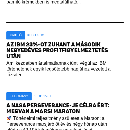
barnító krémekben is megtalálható...
KRIPTÓ
KEDD 16:01
AZ IBM 23%-OT ZUHANT A MÁSODIK
NEGYEDÉVES PROFITFIGYELMEZTETÉS
UTÁN
Ami kezdetben ártalmatlannak tűnt, végül az IBM
történetének egyik legsötétebb napjához vezetett a
tőzsdén...
TUDOMÁNY
KEDD 15:01
A NASA PERSEVERANCE-JE CÉLBA ÉRT:
MEGVAN A MARSI MARATON
Történelmi teljesítmény született a Marson: a
Perseverance marsjáró öt év és négy hónap után
elérte a 42,195 kilométeres maratoni távot...