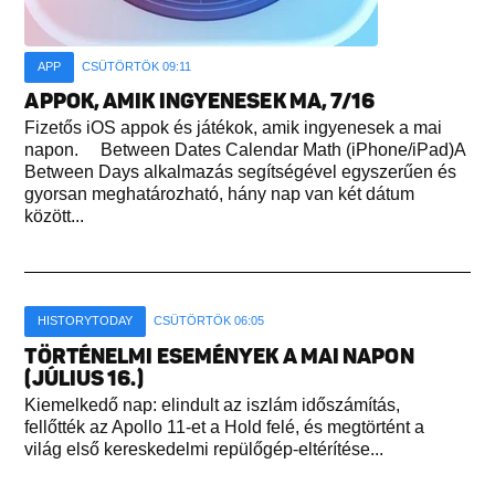
APP
CSÜTÖRTÖK 09:11
APPOK, AMIK INGYENESEK MA, 7/16
Fizetős iOS appok és játékok, amik ingyenesek a mai
napon. Between Dates Calendar Math (iPhone/iPad)A
Between Days alkalmazás segítségével egyszerűen és
gyorsan meghatározható, hány nap van két dátum
között...
HISTORYTODAY
CSÜTÖRTÖK 06:05
TÖRTÉNELMI ESEMÉNYEK A MAI NAPON
(JÚLIUS 16.)
Kiemelkedő nap: elindult az iszlám időszámítás,
fellőtték az Apollo 11-et a Hold felé, és megtörtént a
világ első kereskedelmi repülőgép-eltérítése...