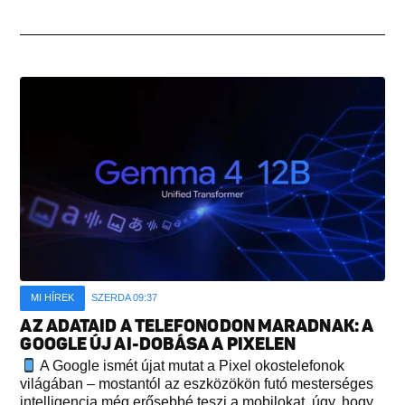
MI HÍREK
SZERDA 09:37
AZ ADATAID A TELEFONODON MARADNAK: A
GOOGLE ÚJ AI-DOBÁSA A PIXELEN
A Google ismét újat mutat a Pixel okostelefonok
világában – mostantól az eszközökön futó mesterséges
intelligencia még erősebbé teszi a mobilokat, úgy, hogy