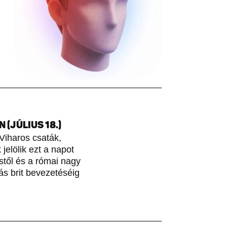
(JÚLIUS 18.)
Viharos csaták,
jelölik ezt a napot
stől és a római nagy
ás brit bevezetéséig