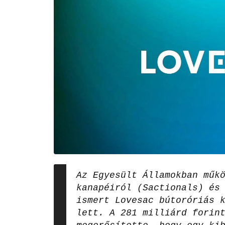
Az Egyesült Államokban műk
kanapéiról (Sactionals) és
ismert Lovesac bútoróriás 
lett. A 281 milliárd forin