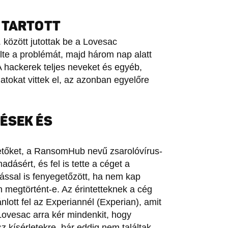
 TARTOTT
 között jutottak be a Lovesac
elte a problémát, majd három nap alatt
 A hackerek teljes neveket és egyéb,
okat vittek el, az azonban egyelőre
ÉSEK ÉS
tőket, a RansomHub nevű zsarolóvírus-
dásért, és fel is tette a céget a
atással is fenyegetőzött, ha nem kap
n megtörtént-e. Az érintetteknek a cég
lott fel az Experiannél (Experian), amit
Lovesac arra kér mindenkit, hogy
z kísérletekre, bár eddig nem találtak