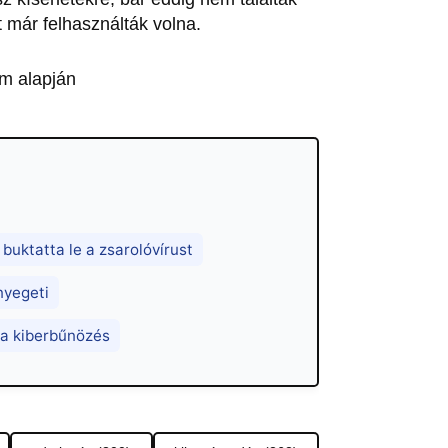
t már felhasználták volna.
m alapján
 buktatta le a zsarolóvírust
nyegeti
k a kiberbűnözés