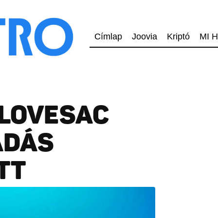
Címlap
Joovia
Kriptó
MI H
 LOVESAC
ADÁS
TT