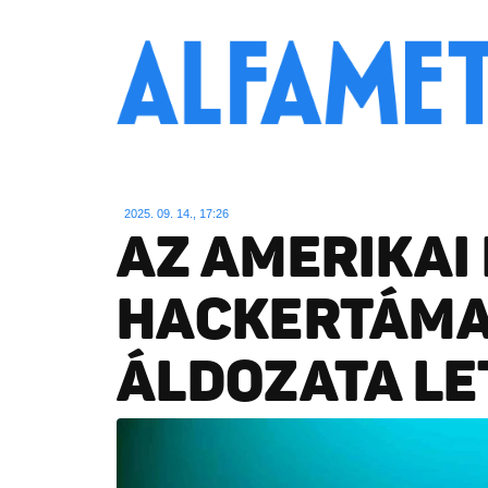
2025. 09. 14., 17:26
AZ AMERIKAI
HACKERTÁM
ÁLDOZATA LE