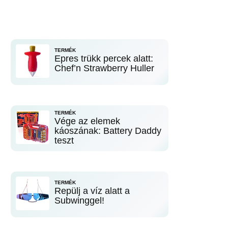
TERMÉK
Epres trükk percek alatt:
Chef’n Strawberry Huller
TERMÉK
Vége az elemek
káoszának: Battery Daddy
teszt
TERMÉK
Repülj a víz alatt a
Subwinggel!