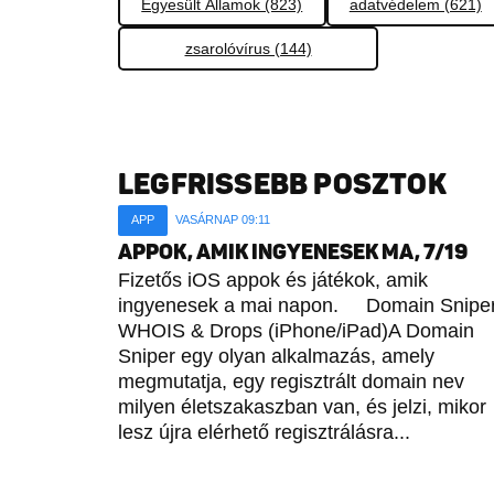
Egyesült Államok (823)
adatvédelem (621)
zsarolóvírus (144)
LEGFRISSEBB POSZTOK
APP
VASÁRNAP 09:11
APPOK, AMIK INGYENESEK MA, 7/19
Fizetős iOS appok és játékok, amik
ingyenesek a mai napon. Domain Sniper
WHOIS & Drops (iPhone/iPad)A Domain
Sniper egy olyan alkalmazás, amely
megmutatja, egy regisztrált domain nev
milyen életszakaszban van, és jelzi, mikor
lesz újra elérhető regisztrálásra...