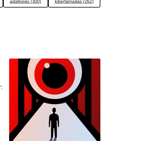
adatlopás (300)
kibertámadás (262)
: