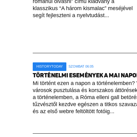
románul olvasni” című kiadvány a
klasszikus “A három kismalac” meséjével
segít fejleszteni a nyelvtudást...
HISTORYTODAY
SZOMBAT 06:05
TÖRTÉNELMI ESEMÉNYEK A MAI NAPON 
Mi történt ezen a napon a történelemben? 
városok pusztulása és korszakos áttörések 
a történelemben, a Róma elleni gall betöré
tűzvésztől kezdve egészen a titkos szavaz
és az első webre feltöltött fotóig...