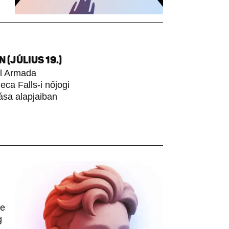
(JÚLIUS 19.)
ol Armada
ca Falls-i nőjogi
ása alapjaiban
le
g