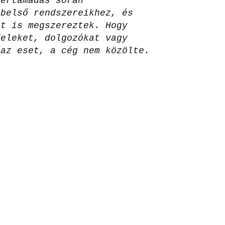
bertámadás során
 belső rendszereikhez, és
at is megszereztek. Hogy
feleket, dolgozókat vagy
 az eset, a cég nem közölte.