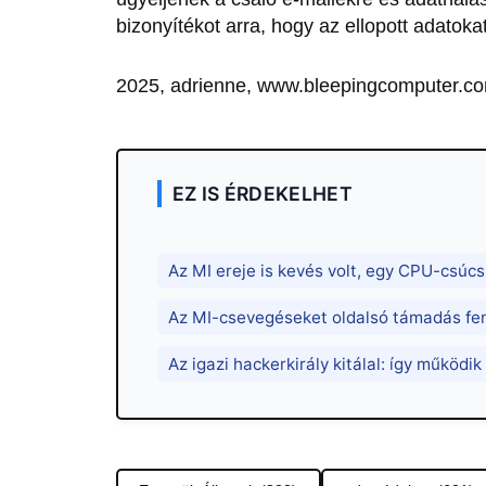
bizonyítékot arra, hogy az ellopott adatoka
2025, adrienne, www.bleepingcomputer.co
EZ IS ÉRDEKELHET
Az MI ereje is kevés volt, egy CPU-csúcs
Az MI-csevegéseket oldalsó támadás fe
Az igazi hackerkirály kitálal: így működi