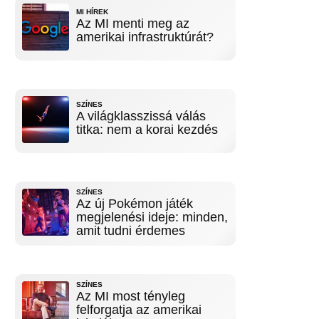
MI HÍREK
Az MI menti meg az
amerikai infrastruktúrát?
SZÍNES
A világklasszissá válás
titka: nem a korai kezdés
SZÍNES
Az új Pokémon játék
megjelenési ideje: minden,
amit tudni érdemes
SZÍNES
Az MI most tényleg
felforgatja az amerikai