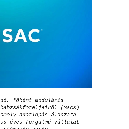
ödő, főként moduláris
 babzsákfoteljeiről (Sacs)
komoly adatlopás áldozata
tos éves forgalmú vállalat