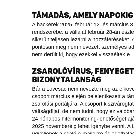
TÁMADÁS, AMELY NAPOKIG
A hackerek 2025. február 12. és március 3.
rendszerébe; a vállalat február 28-án észl
sikerült teljesen lezárni a hozzáféréseket.
pontosan meg nem nevezett személyes adat
nem derült ki, hogy ezekkel visszaéltek-e.
ZSAROLÓVÍRUS, FENYEGET
BIZONYTALANSÁG
Bár a Lovesac nem nevezte meg az elköve
csoport március elején bejelentkezett a táma
zsarolási portáljára. A csoport kiszivárogt
váltságdíjat, de nem tudni, hogy ez valóba
24 hónapos hitelmonitoring-lehetőséget aján
2025 novemberéig lehet igénybe venni. A 
ügyeljenek a csaló e-mailekre és adathalás