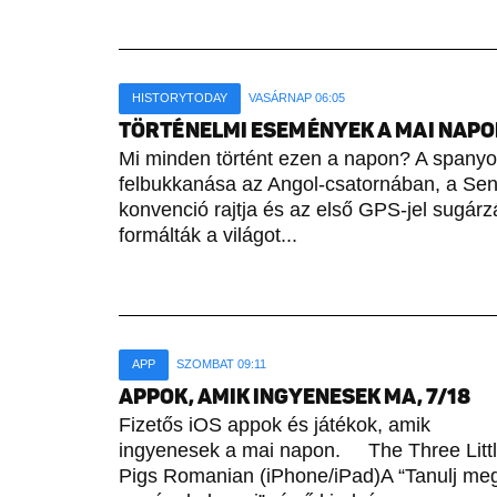
HISTORYTODAY
VASÁRNAP 06:05
TÖRTÉNELMI ESEMÉNYEK A MAI NAPON 
Mi minden történt ezen a napon? A spany
felbukkanása az Angol-csatornában, a Sene
konvenció rajtja és az első GPS-jel sugárz
formálták a világot...
APP
SZOMBAT 09:11
APPOK, AMIK INGYENESEK MA, 7/18
Fizetős iOS appok és játékok, amik
ingyenesek a mai napon. The Three Litt
Pigs Romanian (iPhone/iPad)A “Tanulj me