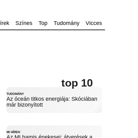
írek
Színes
Top
Tudomány
Vicces
top 10
TUDOMÁNY
Az óceán titkos energiája: Skóciában
már bizonyított
MI HÍREK
Az MI hamis énekesei: átverések a