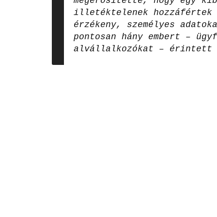
megerősítette, hogy egy ki
illetéktelenek hozzáfértek
érzékeny, személyes adatok
pontosan hány embert – ügy
alvállalkozókat – érintett