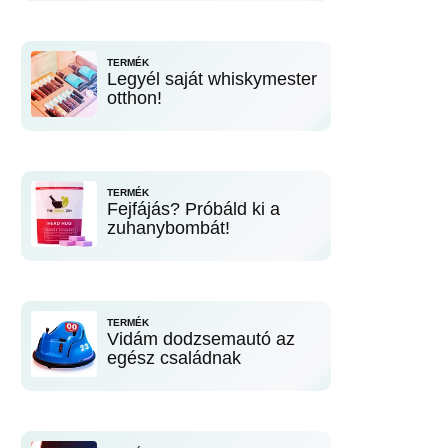
TERMÉK
Legyél saját whiskymester
otthon!
TERMÉK
Fejfájás? Próbáld ki a
zuhanybombát!
TERMÉK
Vidám dodzsemautó az
egész családnak