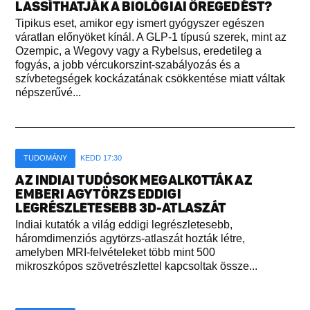
LASSÍTHATJÁK A BIOLÓGIAI ÖREGEDÉST?
Tipikus eset, amikor egy ismert gyógyszer egészen
váratlan előnyöket kínál. A GLP-1 típusú szerek, mint az
Ozempic, a Wegovy vagy a Rybelsus, eredetileg a
fogyás, a jobb vércukorszint-szabályozás és a
szívbetegségek kockázatának csökkentése miatt váltak
népszerűvé...
TUDOMÁNY
KEDD 17:30
AZ INDIAI TUDÓSOK MEGALKOTTÁK AZ
EMBERI AGYTÖRZS EDDIGI
LEGRÉSZLETESEBB 3D-ATLASZÁT
Indiai kutatók a világ eddigi legrészletesebb,
háromdimenziós agytörzs-atlaszát hozták létre,
amelyben MRI-felvételeket több mint 500
mikroszkópos szövetrészlettel kapcsoltak össze...