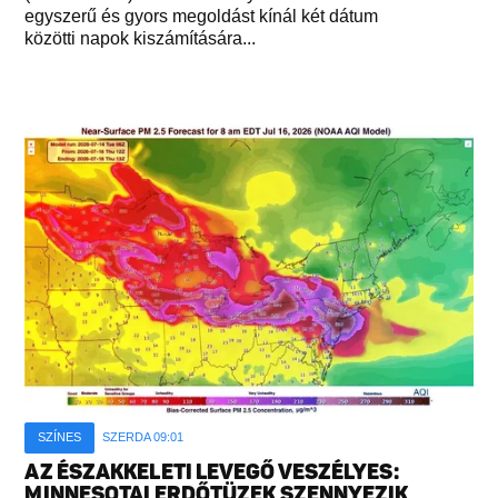
egyszerű és gyors megoldást kínál két dátum
közötti napok kiszámítására...
SZÍNES
SZERDA 09:01
AZ ÉSZAKKELETI LEVEGŐ VESZÉLYES:
MINNESOTAI ERDŐTÜZEK SZENNYEZIK