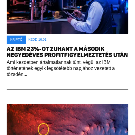
KRIPTÓ
KEDD 16:01
AZ IBM 23%-OT ZUHANT A MÁSODIK
NEGYEDÉVES PROFITFIGYELMEZTETÉS UTÁN
Ami kezdetben ártalmatlannak tűnt, végül az IBM
történetének egyik legsötétebb napjához vezetett a
tőzsdén...