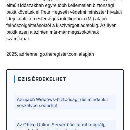
elmúlt időszakban egyre több kellemetlen biztonsági
bakit követtek el Pete Hegseth védelmi miniszter hivatali
ideje alatt, a mesterséges intelligencia (MI) alapú
felhőszolgáltatásoktól a kiszivárgott adatokig. Az ilyen
bakik ezen a szinten már-már megszokottnak
számítanak.
2025, adrienne, go.theregister.com alapján
EZ IS ÉRDEKELHET
Az újabb Windows-biztonsági rés mindenkit
veszélybe sodorhat
Az Office Online Server búcsút int: migrálj,