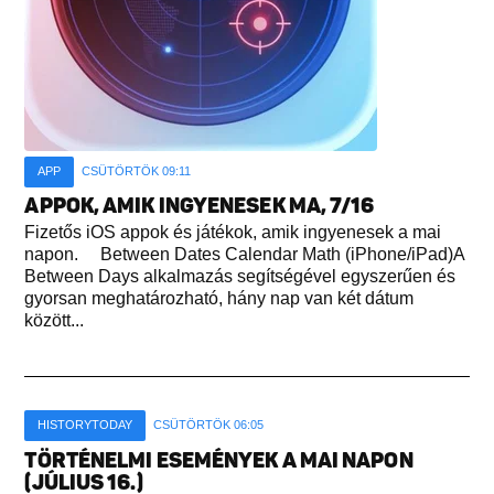
APP
CSÜTÖRTÖK 09:11
APPOK, AMIK INGYENESEK MA, 7/16
Fizetős iOS appok és játékok, amik ingyenesek a mai
napon. Between Dates Calendar Math (iPhone/iPad)A
Between Days alkalmazás segítségével egyszerűen és
gyorsan meghatározható, hány nap van két dátum
között...
HISTORYTODAY
CSÜTÖRTÖK 06:05
TÖRTÉNELMI ESEMÉNYEK A MAI NAPON
(JÚLIUS 16.)