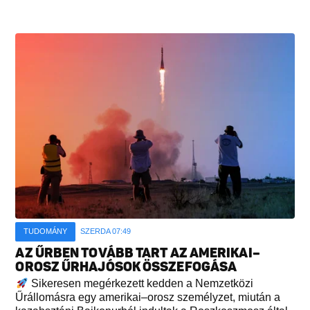
TUDOMÁNY
SZERDA 07:49
AZ ŰRBEN TOVÁBB TART AZ AMERIKAI–
OROSZ ŰRHAJÓSOK ÖSSZEFOGÁSA
Sikeresen megérkezett kedden a Nemzetközi
Űrállomásra egy amerikai–orosz személyzet, miután a