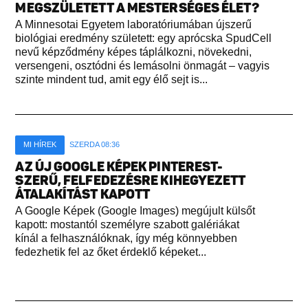
MEGSZÜLETETT A MESTERSÉGES ÉLET?
A Minnesotai Egyetem laboratóriumában újszerű
biológiai eredmény született: egy aprócska SpudCell
nevű képződmény képes táplálkozni, növekedni,
versengeni, osztódni és lemásolni önmagát – vagyis
szinte mindent tud, amit egy élő sejt is...
MI HÍREK
SZERDA 08:36
AZ ÚJ GOOGLE KÉPEK PINTEREST-
SZERŰ, FELFEDEZÉSRE KIHEGYEZETT
ÁTALAKÍTÁST KAPOTT
A Google Képek (Google Images) megújult külsőt
kapott: mostantól személyre szabott galériákat
kínál a felhasználóknak, így még könnyebben
fedezhetik fel az őket érdeklő képeket...