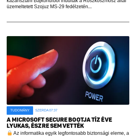
kazahsztáni Bajkonurból indultak a Roszkoszmosz által
üzemeltetett Szojuz MS-29 fedélzetén...
TUDOMÁNY
SZERDA 07:37
A MICROSOFT SECURE BOOTJA TÍZ ÉVE
LYUKAS, ÉSZRE SEM VETTÉK
Az informatika egyik legfontosabb biztonsági eleme, a