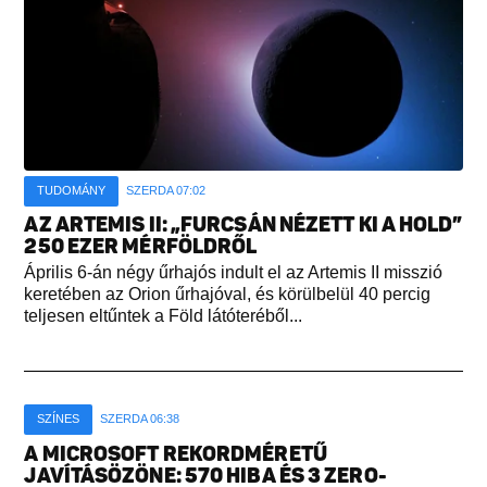
TUDOMÁNY
SZERDA 07:02
AZ ARTEMIS II: „FURCSÁN NÉZETT KI A HOLD”
250 EZER MÉRFÖLDRŐL
Április 6-án négy űrhajós indult el az Artemis II misszió
keretében az Orion űrhajóval, és körülbelül 40 percig
teljesen eltűntek a Föld látóteréből...
SZÍNES
SZERDA 06:38
A MICROSOFT REKORDMÉRETŰ
JAVÍTÁSÖZÖNE: 570 HIBA ÉS 3 ZERO-