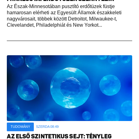
Az Észak-Minnesotában pusztító erdőtüzek füstje
hamarosan elérheti az Egyesült Államok északkeleti
nagyvárosait, többek között Detroitot, Milwaukee-t,
Clevelandet, Philadelphiát és New Yorkot...
TUDOMÁNY
SZERDA 08:49
AZ ELSŐ SZINTETIKUS SEJT: TÉNYLEG