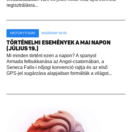
regisztrálásra...
HISTORYTODAY
VASÁRNAP 06:05
TÖRTÉNELMI ESEMÉNYEK A MAI NAPON
(JÚLIUS 19.)
Mi minden történt ezen a napon? A spanyol
Armada felbukkanása az Angol-csatornában, a
Seneca Falls-i nőjogi konvenció rajtja és az első
GPS-jel sugárzása alapjaiban formálták a világot...