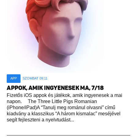
APP
SZOMBAT 09:11
APPOK, AMIK INGYENESEK MA, 7/18
Fizetős iOS appok és játékok, amik ingyenesek a mai
napon. The Three Little Pigs Romanian
(iPhone/iPad)A “Tanulj meg románul olvasni” című
kiadvány a klasszikus “A három kismalac” meséjével
segít fejleszteni a nyelvtudást...