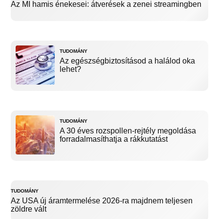
Az MI hamis énekesei: átverések a zenei streamingben
TUDOMÁNY
Az egészségbiztosításod a halálod oka
lehet?
TUDOMÁNY
A 30 éves rozspollen-rejtély megoldása
forradalmasíthatja a rákkutatást
TUDOMÁNY
Az USA új áramtermelése 2026-ra majdnem teljesen
zöldre vált