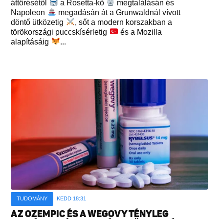
áttörésétől
a Rosetta-kő
megtalálásán és
Napoleon
megadásán át a Grunwaldnál vívott
döntő ütközetig
, sőt a modern korszakban a
törökországi puccskísérletig
és a Mozilla
alapításáig
...
TUDOMÁNY
KEDD 18:31
AZ OZEMPIC ÉS A WEGOVY TÉNYLEG