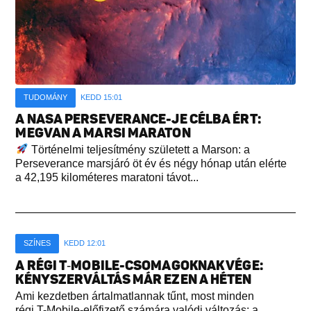
TUDOMÁNY
KEDD 15:01
A NASA PERSEVERANCE-JE CÉLBA ÉRT:
MEGVAN A MARSI MARATON
Történelmi teljesítmény született a Marson: a
Perseverance marsjáró öt év és négy hónap után elérte
a 42,195 kilométeres maratoni távot...
SZÍNES
KEDD 12:01
A RÉGI T‑MOBILE-CSOMAGOKNAK VÉGE:
KÉNYSZERVÁLTÁS MÁR EZEN A HÉTEN
Ami kezdetben ártalmatlannak tűnt, most minden
régi T-Mobile-előfizető számára valódi változás: a