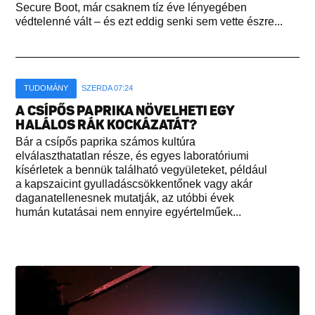
Secure Boot, már csaknem tíz éve lényegében
védtelenné vált – és ezt eddig senki sem vette észre...
TUDOMÁNY
SZERDA 07:24
A CSÍPŐS PAPRIKA NÖVELHETI EGY
HALÁLOS RÁK KOCKÁZATÁT?
Bár a csípős paprika számos kultúra
elválaszthatatlan része, és egyes laboratóriumi
kísérletek a bennük található vegyületeket, például
a kapszaicint gyulladáscsökkentőnek vagy akár
daganatellenesnek mutatják, az utóbbi évek
humán kutatásai nem ennyire egyértelműek...