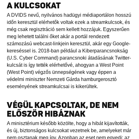
A KULCSOKAT
A DVIDS nevű, nyilvános hadügyi médiaportálon hosszú
időn keresztül elérhetők voltak ezek a streamkulcsok, és
még csak regisztráció sem kellett hozzájuk. Egyszerűen
meg lehetett találni őket akár a portál rendezett
számozású webcast-linkjein keresztül, akár egy Google-
kereséssel is. 2018-ban például a Kiberparancsnokság
(U.S. Cyber Command) parancsnoki átadásának Twitter-
kulcsát is így tették elérhetővé, ahogyan a West Point
(West Point) végzős ünnepségének vagy éppen a
védelmi miniszter Nemzeti Gárda hamburgerosztó
eseményének streamkulcsai is kikerültek.
VÉGÜL KAPCSOLTAK, DE NEM
ELŐSZÖR HIBÁZNAK
A minisztérium később közölte, hogy a hibát kijavították,
és új, biztonságos kulcsokat vezetnek be, amelyeket már
nem osztanak meg így. Azonban az eset nem egyedi; az