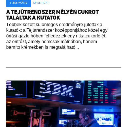
TUDOMÁNY
KEDD 17:01
A TEJÚTRENDSZER MÉLYÉN CUKROT
TALÁLTAK A KUTATÓK
Többek között különleges eredményre jutottak a
kutatók: a Tejútrendszer középpontjához közel egy
óriási gázfelhőben felfedeztek egy ritka cukorfélét,
az eritrózt, amely nemcsak málnában, hanem
barnító krémekben is megtalálható...