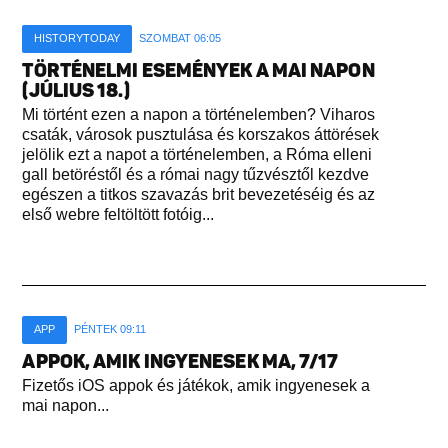
HISTORYTODAY
SZOMBAT 06:05
TÖRTÉNELMI ESEMÉNYEK A MAI NAPON
(JÚLIUS 18.)
Mi történt ezen a napon a történelemben? Viharos
csaták, városok pusztulása és korszakos áttörések
jelölik ezt a napot a történelemben, a Róma elleni
gall betöréstől és a római nagy tűzvésztől kezdve
egészen a titkos szavazás brit bevezetéséig és az
első webre feltöltött fotóig...
APP
PÉNTEK 09:11
APPOK, AMIK INGYENESEK MA, 7/17
Fizetős iOS appok és játékok, amik ingyenesek a
mai napon...