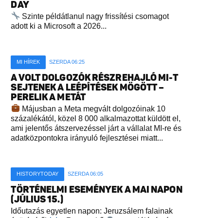
DAY
Szinte példátlanul nagy frissítési csomagot
adott ki a Microsoft a 2026...
MI HÍREK
SZERDA 06:25
A VOLT DOLGOZÓK RÉSZREHAJLÓ MI-T
SEJTENEK A LEÉPÍTÉSEK MÖGÖTT –
PERELIK A METÁT
Májusban a Meta megvált dolgozóinak 10
százalékától, közel 8 000 alkalmazottat küldött el,
ami jelentős átszervezéssel járt a vállalat MI-re és
adatközpontokra irányuló fejlesztései miatt...
HISTORYTODAY
SZERDA 06:05
TÖRTÉNELMI ESEMÉNYEK A MAI NAPON
(JÚLIUS 15.)
Időutazás egyetlen napon: Jeruzsálem falainak