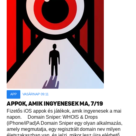
APP
VASÁRNAP 09:11
APPOK, AMIK INGYENESEK MA, 7/19
Fizetős iOS appok és játékok, amik ingyenesek a mai
napon. Domain Sniper: WHOIS & Drops
(iPhone/iPad)A Domain Sniper egy olyan alkalmazás,
amely megmutatja, egy regisztrált domain nev milyen
életszakaszban van, és jelzi, mikor lesz újra elérhető