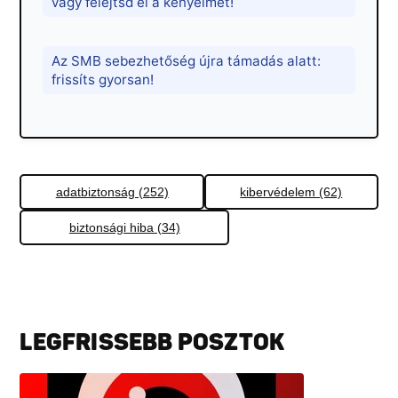
vagy felejtsd el a kényelmet!
Az SMB sebezhetőség újra támadás alatt:
frissíts gyorsan!
adatbiztonság (252)
kibervédelem (62)
biztonsági hiba (34)
LEGFRISSEBB POSZTOK