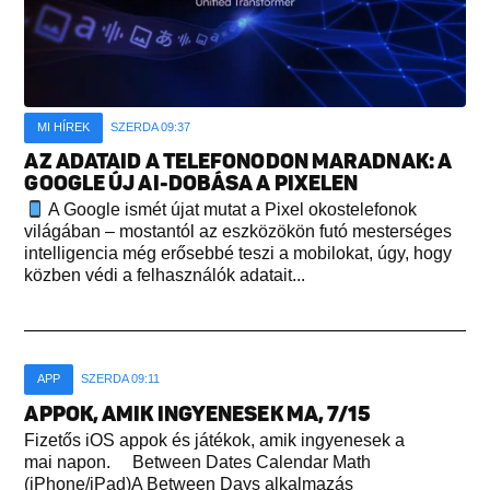
MI HÍREK
SZERDA 09:37
AZ ADATAID A TELEFONODON MARADNAK: A
GOOGLE ÚJ AI-DOBÁSA A PIXELEN
A Google ismét újat mutat a Pixel okostelefonok
világában – mostantól az eszközökön futó mesterséges
intelligencia még erősebbé teszi a mobilokat, úgy, hogy
közben védi a felhasználók adatait...
APP
SZERDA 09:11
APPOK, AMIK INGYENESEK MA, 7/15
Fizetős iOS appok és játékok, amik ingyenesek a
mai napon. Between Dates Calendar Math
(iPhone/iPad)A Between Days alkalmazás