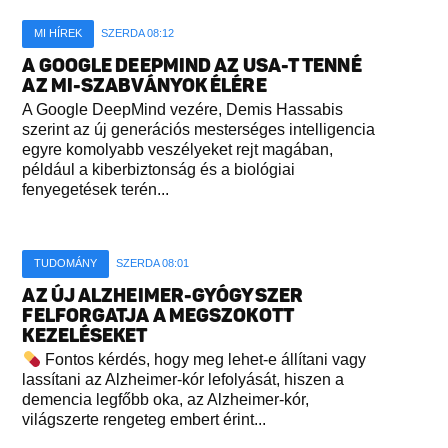
MI HÍREK
SZERDA 08:12
A GOOGLE DEEPMIND AZ USA-T TENNÉ
AZ MI-SZABVÁNYOK ÉLÉRE
A Google DeepMind vezére, Demis Hassabis
szerint az új generációs mesterséges intelligencia
egyre komolyabb veszélyeket rejt magában,
például a kiberbiztonság és a biológiai
fenyegetések terén...
TUDOMÁNY
SZERDA 08:01
AZ ÚJ ALZHEIMER-GYÓGYSZER
FELFORGATJA A MEGSZOKOTT
KEZELÉSEKET
Fontos kérdés, hogy meg lehet-e állítani vagy
lassítani az Alzheimer-kór lefolyását, hiszen a
demencia legfőbb oka, az Alzheimer-kór,
világszerte rengeteg embert érint...