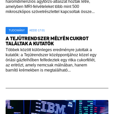
háromdimenziós agytörzs-atlaszát hozták létre,
amelyben MRI-felvételeket több mint 500
mikroszkópos szövetrészlettel kapcsoltak össze...
TUDOMÁNY
KEDD 17:01
A TEJÚTRENDSZER MÉLYÉN CUKROT
TALÁLTAK A KUTATÓK
Többek között különleges eredményre jutottak a
kutatók: a Tejútrendszer középpontjához közel egy
óriási gázfelhőben felfedeztek egy ritka cukorfélét,
az eritrózt, amely nemcsak málnában, hanem
barnító krémekben is megtalálható...