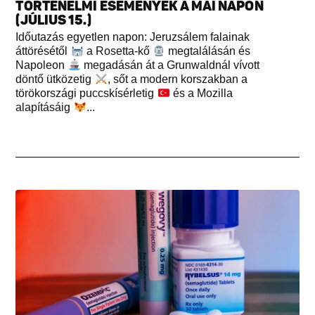
TÖRTÉNELMI ESEMÉNYEK A MAI NAPON
(JÚLIUS 15.)
Időutazás egyetlen napon: Jeruzsálem falainak
áttörésétől
a Rosetta-kő
megtalálásán és
Napoleon
megadásán át a Grunwaldnál vívott
döntő ütközetig
, sőt a modern korszakban a
törökországi puccskísérletig
és a Mozilla
alapításáig
...