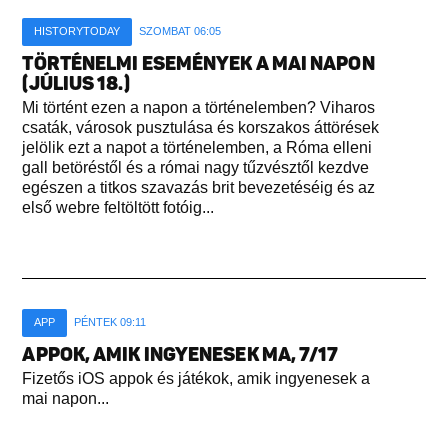
HISTORYTODAY
SZOMBAT 06:05
TÖRTÉNELMI ESEMÉNYEK A MAI NAPON
(JÚLIUS 18.)
Mi történt ezen a napon a történelemben? Viharos
csaták, városok pusztulása és korszakos áttörések
jelölik ezt a napot a történelemben, a Róma elleni
gall betöréstől és a római nagy tűzvésztől kezdve
egészen a titkos szavazás brit bevezetéséig és az
első webre feltöltött fotóig...
APP
PÉNTEK 09:11
APPOK, AMIK INGYENESEK MA, 7/17
Fizetős iOS appok és játékok, amik ingyenesek a
mai napon...