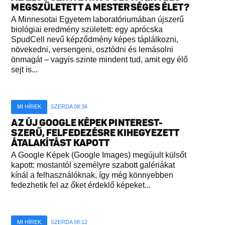
MEGSZÜLETETT A MESTERSÉGES ÉLET?
A Minnesotai Egyetem laboratóriumában újszerű
biológiai eredmény született: egy aprócska
SpudCell nevű képződmény képes táplálkozni,
növekedni, versengeni, osztódni és lemásolni
önmagát – vagyis szinte mindent tud, amit egy élő
sejt is...
MI HÍREK
SZERDA 08:36
AZ ÚJ GOOGLE KÉPEK PINTEREST-
SZERŰ, FELFEDEZÉSRE KIHEGYEZETT
ÁTALAKÍTÁST KAPOTT
A Google Képek (Google Images) megújult külsőt
kapott: mostantól személyre szabott galériákat
kínál a felhasználóknak, így még könnyebben
fedezhetik fel az őket érdeklő képeket...
MI HÍREK
SZERDA 08:12