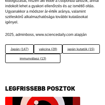
kidolgozását, hiszen aki ebbe a csoportba tartozik, annál
indokolt lehet a gyakori ellenőrzés és az ismétlő oltás.
Ugyanakkor a módszer ár-érték aránya, valamint
széleskörű alkalmazhatósága további kutatásokat
igényel.
2025, adminboss, www.sciencedaily.com alapján
Japán (147)
vakcina (28)
japán kutatók (15)
immunválasz (13)
LEGFRISSEBB POSZTOK