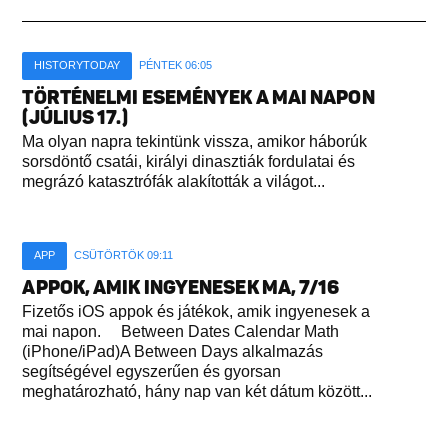
HISTORYTODAY
PÉNTEK 06:05
TÖRTÉNELMI ESEMÉNYEK A MAI NAPON
(JÚLIUS 17.)
Ma olyan napra tekintünk vissza, amikor háborúk
sorsdöntő csatái, királyi dinasztiák fordulatai és
megrázó katasztrófák alakították a világot...
APP
CSÜTÖRTÖK 09:11
APPOK, AMIK INGYENESEK MA, 7/16
Fizetős iOS appok és játékok, amik ingyenesek a
mai napon. Between Dates Calendar Math
(iPhone/iPad)A Between Days alkalmazás
segítségével egyszerűen és gyorsan
meghatározható, hány nap van két dátum között...