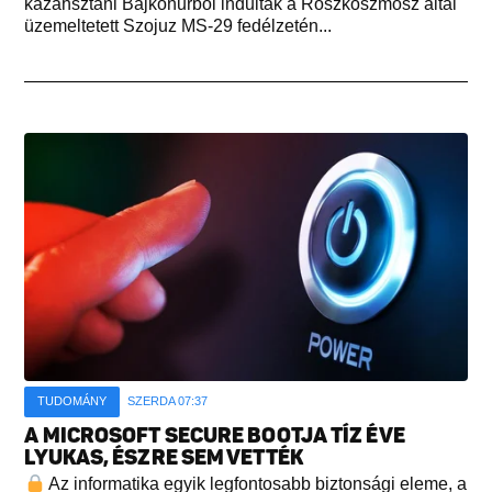
kazahsztáni Bajkonurból indultak a Roszkoszmosz által
üzemeltetett Szojuz MS-29 fedélzetén...
TUDOMÁNY
SZERDA 07:37
A MICROSOFT SECURE BOOTJA TÍZ ÉVE
LYUKAS, ÉSZRE SEM VETTÉK
Az informatika egyik legfontosabb biztonsági eleme, a