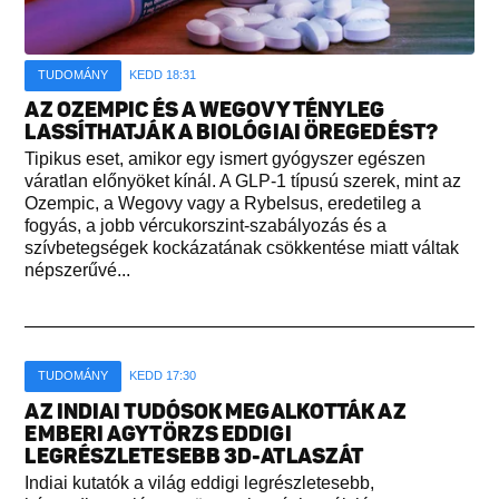
TUDOMÁNY
KEDD 18:31
AZ OZEMPIC ÉS A WEGOVY TÉNYLEG
LASSÍTHATJÁK A BIOLÓGIAI ÖREGEDÉST?
Tipikus eset, amikor egy ismert gyógyszer egészen
váratlan előnyöket kínál. A GLP-1 típusú szerek, mint az
Ozempic, a Wegovy vagy a Rybelsus, eredetileg a
fogyás, a jobb vércukorszint-szabályozás és a
szívbetegségek kockázatának csökkentése miatt váltak
népszerűvé...
TUDOMÁNY
KEDD 17:30
AZ INDIAI TUDÓSOK MEGALKOTTÁK AZ
EMBERI AGYTÖRZS EDDIGI
LEGRÉSZLETESEBB 3D-ATLASZÁT
Indiai kutatók a világ eddigi legrészletesebb,