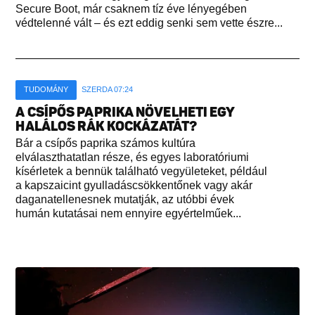
Secure Boot, már csaknem tíz éve lényegében
védtelenné vált – és ezt eddig senki sem vette észre...
TUDOMÁNY
SZERDA 07:24
A CSÍPŐS PAPRIKA NÖVELHETI EGY
HALÁLOS RÁK KOCKÁZATÁT?
Bár a csípős paprika számos kultúra
elválaszthatatlan része, és egyes laboratóriumi
kísérletek a bennük található vegyületeket, például
a kapszaicint gyulladáscsökkentőnek vagy akár
daganatellenesnek mutatják, az utóbbi évek
humán kutatásai nem ennyire egyértelműek...