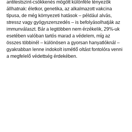
antitestszint-csökkenés mögött különféle tényezők
állhatnak: életkor, genetika, az alkalmazott vakcina
típusa, de még környezeti hatások – például alvás,
stressz vagy gyógyszerszedés – is befolyásolhatják az
immunválaszt. Bár a legtöbben nem érzékelik, 29%-uk
esetében valóban tartós marad a védelem, míg az
összes többinél – különösen a gyorsan hanyatlóknál –
gyakrabban lenne indokolt ismétlő oltást fontolóra venni
a megfelelő védettség érdekében.