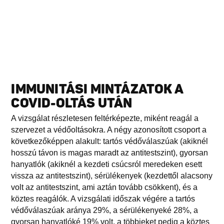
IMMUNITÁSI MINTÁZATOK A
COVID-OLTÁS UTÁN
A vizsgálat részletesen feltérképezte, miként reagál a
szervezet a védőoltásokra. A négy azonosított csoport a
következőképpen alakult: tartós védőválaszúak (akiknél
hosszú távon is magas maradt az antitestszint), gyorsan
hanyatlók (akiknél a kezdeti csúcsról meredeken esett
vissza az antitestszint), sérülékenyek (kezdettől alacsony
volt az antitestszint, ami aztán tovább csökkent), és a
köztes reagálók. A vizsgálati időszak végére a tartós
védőválaszúak aránya 29%, a sérülékenyeké 28%, a
gyorsan hanyatlóké 19% volt, a többieket pedig a köztes