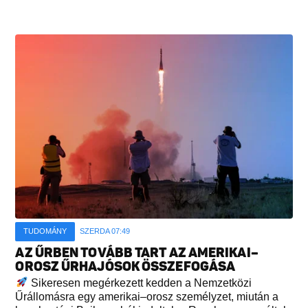
TUDOMÁNY
SZERDA 07:49
AZ ŰRBEN TOVÁBB TART AZ AMERIKAI–
OROSZ ŰRHAJÓSOK ÖSSZEFOGÁSA
Sikeresen megérkezett kedden a Nemzetközi
Űrállomásra egy amerikai–orosz személyzet, miután a