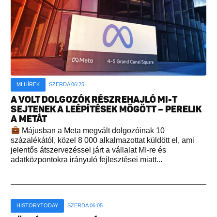
MI HÍREK
SZERDA 06:25
A VOLT DOLGOZÓK RÉSZREHAJLÓ MI-T
SEJTENEK A LEÉPÍTÉSEK MÖGÖTT – PERELIK
A METÁT
Májusban a Meta megvált dolgozóinak 10
százalékától, közel 8 000 alkalmazottat küldött el, ami
jelentős átszervezéssel járt a vállalat MI-re és
adatközpontokra irányuló fejlesztései miatt...
HISTORYTODAY
SZERDA 06:05