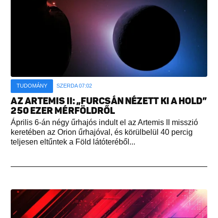
TUDOMÁNY
SZERDA 07:02
AZ ARTEMIS II: „FURCSÁN NÉZETT KI A HOLD”
250 EZER MÉRFÖLDRŐL
Április 6-án négy űrhajós indult el az Artemis II misszió
keretében az Orion űrhajóval, és körülbelül 40 percig
teljesen eltűntek a Föld látóteréből...