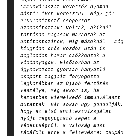
immunválaszát követték nyomon
másfél éven keresztül. Négy jól
elkülöníthető csoportot
azonosítottak: voltak, akiknél
tartósan magasak maradtak az
antitestszinek, míg másoknál – még
kiugróan erős kezdés után is –
meglepően hamar csökkentek a
védőanyagok. Elsősorban az
úgynevezett gyorsan hanyatló
csoport tagjait fenyegette
legkorábban az újabb fertőzés
veszélye, még akkor is, ha
kezdetben kiemelkedő immunválaszt
mutattak. Bár sokan úgy gondolják,
hogy az első antitestvizsgálat
nyújt megnyugtató képet a
védettségről, a valóság most
rácáfolt erre a feltevésre: csupán