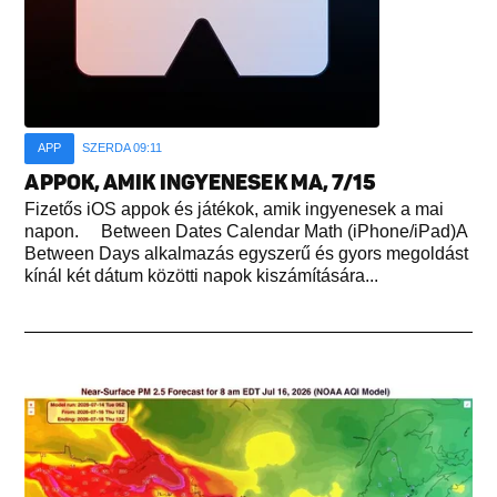
APP
SZERDA 09:11
APPOK, AMIK INGYENESEK MA, 7/15
Fizetős iOS appok és játékok, amik ingyenesek a mai
napon. Between Dates Calendar Math (iPhone/iPad)A
Between Days alkalmazás egyszerű és gyors megoldást
kínál két dátum közötti napok kiszámítására...