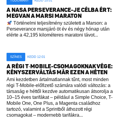
TUDOMÁNY
KEDD 15:01
A NASA PERSEVERANCE-JE CÉLBA ÉRT:
MEGVAN A MARSI MARATON
Történelmi teljesítmény született a Marson: a
Perseverance marsjáró öt év és négy hónap után
elérte a 42,195 kilométeres maratoni távot...
SZÍNES
KEDD 12:01
A RÉGI T‑MOBILE-CSOMAGOKNAK VÉGE:
KÉNYSZERVÁLTÁS MÁR EZEN A HÉTEN
Ami kezdetben ártalmatlannak tűnt, most minden
régi T-Mobile-előfizető számára valódi változás: a
társaság e héttől kezdve automatikusan átsorolja a
10–15 éves tarifákat – például a Simple Choice, T-
Mobile One, One Plus, a Magenta családhoz
tartozó, valamint a Sprintből áthozott régi
csomagokat – modernebb tarifákra...