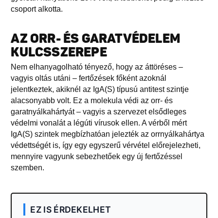
csoport alkotta.
AZ ORR- ÉS GARATVÉDELEM
KULCSSZEREPE
Nem elhanyagolható tényező, hogy az áttöréses –
vagyis oltás utáni – fertőzések főként azoknál
jelentkeztek, akiknél az IgA(S) típusú antitest szintje
alacsonyabb volt. Ez a molekula védi az orr- és
garatnyálkahártyát – vagyis a szervezet elsődleges
védelmi vonalát a légúti vírusok ellen. A vérből mért
IgA(S) szintek megbízhatóan jelezték az orrnyálkahártya
védettségét is, így egy egyszerű vérvétel előrejelezheti,
mennyire vagyunk sebezhetőek egy új fertőzéssel
szemben.
EZ IS ÉRDEKELHET