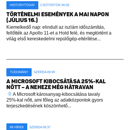
HISTORYTODAY
CSÜTÖRTÖK 06:05
TÖRTÉNELMI ESEMÉNYEK A MAI NAPON
(JÚLIUS 16.)
Kiemelkedő nap: elindult az iszlám időszámítás,
fellőtték az Apollo 11-et a Hold felé, és megtörtént a
világ első kereskedelmi repülőgép-eltérítése...
TUDOMÁNY
SZERDA 09:49
A MICROSOFT KIBOCSÁTÁSA 25%-KAL
NŐTT – A NEHEZE MÉG HÁTRAVAN
A Microsoft károsanyag-kibocsátása tavaly
25%-kal nőtt, ami főleg az adatközpontok gyors
terjeszkedésének köszönhető...
MI HÍREK
SZERDA 09:37