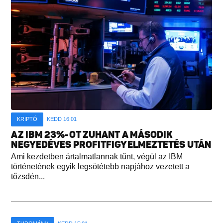
KRIPTÓ
KEDD 16:01
AZ IBM 23%-OT ZUHANT A MÁSODIK
NEGYEDÉVES PROFITFIGYELMEZTETÉS UTÁN
Ami kezdetben ártalmatlannak tűnt, végül az IBM
történetének egyik legsötétebb napjához vezetett a
tőzsdén...