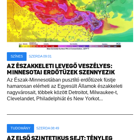
SZÍNES
SZERDA 09:01
AZ ÉSZAKKELETI LEVEGŐ VESZÉLYES:
MINNESOTAI ERDŐTÜZEK SZENNYEZIK
Az Észak-Minnesotában pusztító erdőtüzek füstje
hamarosan elérheti az Egyesült Államok északkeleti
nagyvárosait, többek között Detroitot, Milwaukee-t,
Clevelandet, Philadelphiát és New Yorkot...
TUDOMÁNY
SZERDA 08:49
AZ ELSŐ SZINTETIKUS SEJT: TÉNYLEG