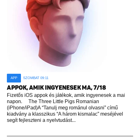
APP
SZOMBAT 09:11
APPOK, AMIK INGYENESEK MA, 7/18
Fizetős iOS appok és játékok, amik ingyenesek a mai
napon. The Three Little Pigs Romanian
(iPhone/iPad)A “Tanulj meg románul olvasni” című
kiadvány a klasszikus “A három kismalac” meséjével
segít fejleszteni a nyelvtudást...