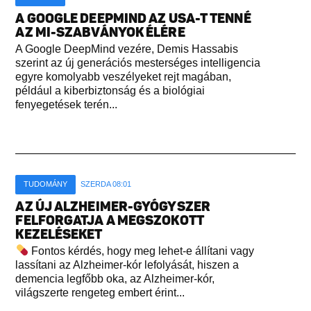
A GOOGLE DEEPMIND AZ USA-T TENNÉ
AZ MI-SZABVÁNYOK ÉLÉRE
A Google DeepMind vezére, Demis Hassabis
szerint az új generációs mesterséges intelligencia
egyre komolyabb veszélyeket rejt magában,
például a kiberbiztonság és a biológiai
fenyegetések terén...
TUDOMÁNY
SZERDA 08:01
AZ ÚJ ALZHEIMER-GYÓGYSZER
FELFORGATJA A MEGSZOKOTT
KEZELÉSEKET
Fontos kérdés, hogy meg lehet-e állítani vagy
lassítani az Alzheimer-kór lefolyását, hiszen a
demencia legfőbb oka, az Alzheimer-kór,
világszerte rengeteg embert érint...