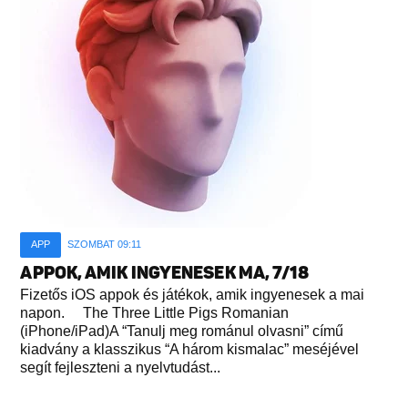
APP
SZOMBAT 09:11
APPOK, AMIK INGYENESEK MA, 7/18
Fizetős iOS appok és játékok, amik ingyenesek a mai
napon. The Three Little Pigs Romanian
(iPhone/iPad)A “Tanulj meg románul olvasni” című
kiadvány a klasszikus “A három kismalac” meséjével
segít fejleszteni a nyelvtudást...