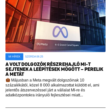
MI HÍREK
SZERDA 06:25
A VOLT DOLGOZÓK RÉSZREHAJLÓ MI-T
SEJTENEK A LEÉPÍTÉSEK MÖGÖTT – PERELIK
A METÁT
Májusban a Meta megvált dolgozóinak 10
százalékától, közel 8 000 alkalmazottat küldött el, ami
jelentős átszervezéssel járt a vállalat MI-re és
adatközpontokra irányuló fejlesztései miatt...