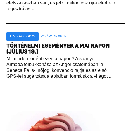
életszakaszban van, és jelzi, mikor lesz újra elérhető
regisztrálásra...
HISTORYTODAY
VASÁRNAP 06:05
TÖRTÉNELMI ESEMÉNYEK A MAI NAPON
(JÚLIUS 19.)
Mi minden történt ezen a napon? A spanyol
Armada felbukkanása az Angol-csatornában, a
Seneca Falls-i nőjogi konvenció rajtja és az első
GPS-jel sugárzása alapjaiban formálták a világot...