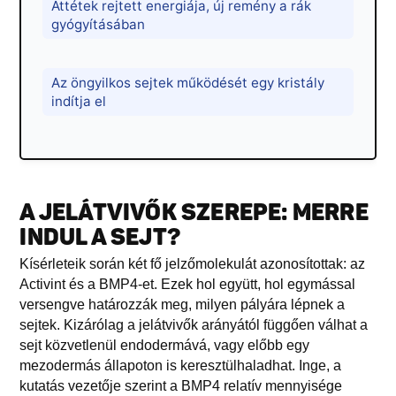
Áttétek rejtett energiája, új remény a rák
gyógyításában
Az öngyilkos sejtek működését egy kristály
indítja el
A JELÁTVIVŐK SZEREPE: MERRE
INDUL A SEJT?
Kísérleteik során két fő jelzőmolekulát azonosítottak: az
Activint és a BMP4-et. Ezek hol együtt, hol egymással
versengve határozzák meg, milyen pályára lépnek a
sejtek. Kizárólag a jelátvivők arányától függően válhat a
sejt közvetlenül endodermává, vagy előbb egy
mezodermás állapoton is keresztülhaladhat. Inge, a
kutatás vezetője szerint a BMP4 relatív mennyisége