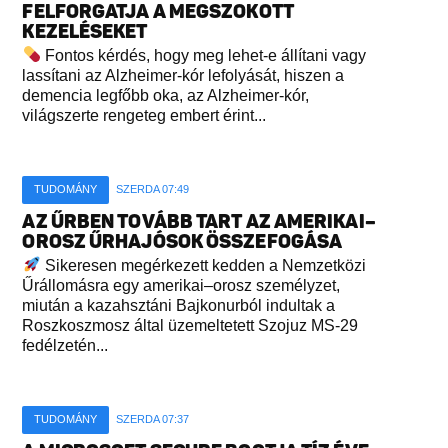
FELFORGATJA A MEGSZOKOTT
KEZELÉSEKET
Fontos kérdés, hogy meg lehet-e állítani vagy
lassítani az Alzheimer-kór lefolyását, hiszen a
demencia legfőbb oka, az Alzheimer-kór,
világszerte rengeteg embert érint...
TUDOMÁNY
SZERDA 07:49
AZ ŰRBEN TOVÁBB TART AZ AMERIKAI–
OROSZ ŰRHAJÓSOK ÖSSZEFOGÁSA
Sikeresen megérkezett kedden a Nemzetközi
Űrállomásra egy amerikai–orosz személyzet,
miután a kazahsztáni Bajkonurból indultak a
Roszkoszmosz által üzemeltetett Szojuz MS-29
fedélzetén...
TUDOMÁNY
SZERDA 07:37