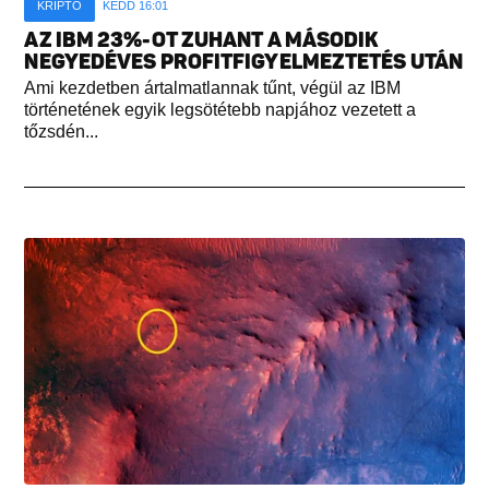
KRIPTÓ
KEDD 16:01
AZ IBM 23%-OT ZUHANT A MÁSODIK
NEGYEDÉVES PROFITFIGYELMEZTETÉS UTÁN
Ami kezdetben ártalmatlannak tűnt, végül az IBM
történetének egyik legsötétebb napjához vezetett a
tőzsdén...