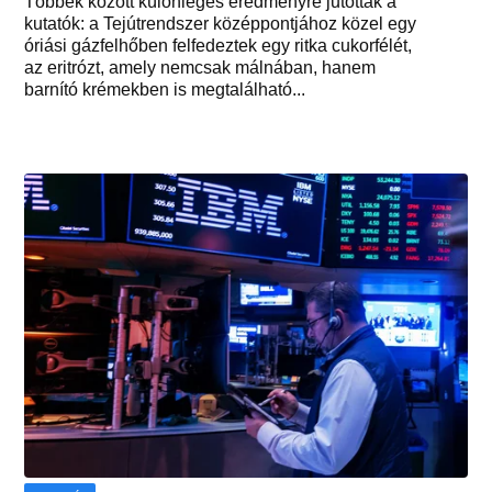
Többek között különleges eredményre jutottak a
kutatók: a Tejútrendszer középpontjához közel egy
óriási gázfelhőben felfedeztek egy ritka cukorfélét,
az eritrózt, amely nemcsak málnában, hanem
barnító krémekben is megtalálható...