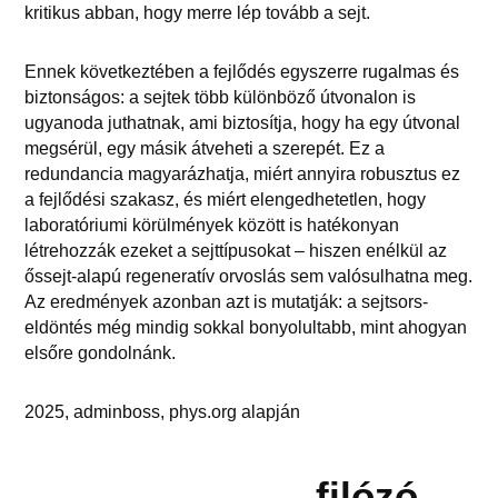
kritikus abban, hogy merre lép tovább a sejt.
Ennek következtében a fejlődés egyszerre rugalmas és
biztonságos: a sejtek több különböző útvonalon is
ugyanoda juthatnak, ami biztosítja, hogy ha egy útvonal
megsérül, egy másik átveheti a szerepét. Ez a
redundancia magyarázhatja, miért annyira robusztus ez
a fejlődési szakasz, és miért elengedhetetlen, hogy
laboratóriumi körülmények között is hatékonyan
létrehozzák ezeket a sejttípusokat – hiszen enélkül az
őssejt-alapú regeneratív orvoslás sem valósulhatna meg.
Az eredmények azonban azt is mutatják: a sejtsors-
eldöntés még mindig sokkal bonyolultabb, mint ahogyan
elsőre gondolnánk.
2025, adminboss, phys.org alapján
filózó