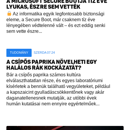
A MICROSOFT SECURE BOOTJA TÍZ ÉVE
LYUKAS, ÉSZRE SEM VETTÉK
Az informatika egyik legfontosabb biztonsági
eleme, a Secure Boot, már csaknem tíz éve
lényegében védtelenné vált – és ezt eddig senki
sem vette észre...
TUDOMÁNY
SZERDA 07:24
A CSÍPŐS PAPRIKA NÖVELHETI EGY
HALÁLOS RÁK KOCKÁZATÁT?
Bár a csípős paprika számos kultúra
elválaszthatatlan része, és egyes laboratóriumi
kísérletek a bennük található vegyületeket, például
a kapszaicint gyulladáscsökkentőnek vagy akár
daganatellenesnek mutatják, az utóbbi évek
humán kutatásai nem ennyire egyértelműek...