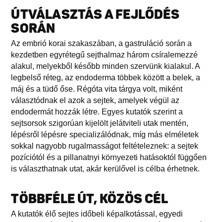
ÚTVÁLASZTÁS A FEJLŐDÉS
SORÁN
Az embrió korai szakaszában, a gastruláció során a
kezdetben egyrétegű sejthalmaz három csíralemezzé
alakul, melyekből később minden szervünk kialakul. A
legbelső réteg, az endoderma többek között a belek, a
máj és a tüdő őse. Régóta vita tárgya volt, miként
választódnak el azok a sejtek, amelyek végül az
endodermát hozzák létre. Egyes kutatók szerint a
sejtsorsok szigorúan kijelölt jelátviteli utak mentén,
lépésről lépésre specializálódnak, míg más elméletek
sokkal nagyobb rugalmasságot feltételeznek: a sejtek
pozíciótól és a pillanatnyi környezeti hatásoktól függően
is választhatnak utat, akár kerülővel is célba érhetnek.
TÖBBFÉLE ÚT, KÖZÖS CÉL
A kutatók élő sejtes időbeli képalkotással, egyedi