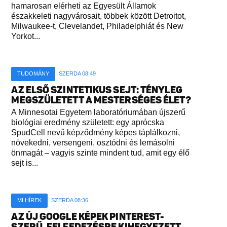
hamarosan elérheti az Egyesült Államok
északkeleti nagyvárosait, többek között Detroitot,
Milwaukee-t, Clevelandet, Philadelphiát és New
Yorkot...
TUDOMÁNY
SZERDA 08:49
AZ ELSŐ SZINTETIKUS SEJT: TÉNYLEG
MEGSZÜLETETT A MESTERSÉGES ÉLET?
A Minnesotai Egyetem laboratóriumában újszerű
biológiai eredmény született: egy aprócska
SpudCell nevű képződmény képes táplálkozni,
növekedni, versengeni, osztódni és lemásolni
önmagát – vagyis szinte mindent tud, amit egy élő
sejt is...
MI HÍREK
SZERDA 08:36
AZ ÚJ GOOGLE KÉPEK PINTEREST-
SZERŰ, FELFEDEZÉSRE KIHEGYEZETT