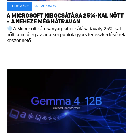
TUDOMÁNY
SZERDA 09:49
A MICROSOFT KIBOCSÁTÁSA 25%-KAL NŐTT
– A NEHEZE MÉG HÁTRAVAN
A Microsoft károsanyag-kibocsátása tavaly 25%-kal
nőtt, ami főleg az adatközpontok gyors terjeszkedésének
köszönhető...