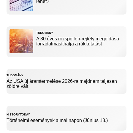
lehet?
TUDOMÁNY
A 30 éves rozspollen-rejtély megoldása
forradalmasíthatja a rákkutatást
TUDOMÁNY
Az USA új áramtermelése 2026-ra majdnem teljesen
zöldre vált
HISTORYTODAY
Történelmi események a mai napon (Június 18.)