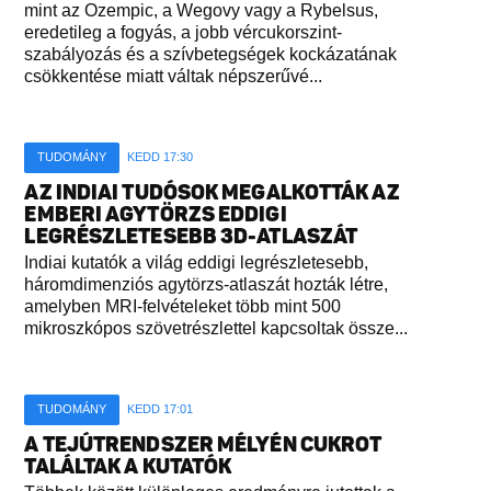
mint az Ozempic, a Wegovy vagy a Rybelsus,
eredetileg a fogyás, a jobb vércukorszint-
szabályozás és a szívbetegségek kockázatának
csökkentése miatt váltak népszerűvé...
TUDOMÁNY
KEDD 17:30
AZ INDIAI TUDÓSOK MEGALKOTTÁK AZ
EMBERI AGYTÖRZS EDDIGI
LEGRÉSZLETESEBB 3D-ATLASZÁT
Indiai kutatók a világ eddigi legrészletesebb,
háromdimenziós agytörzs-atlaszát hozták létre,
amelyben MRI-felvételeket több mint 500
mikroszkópos szövetrészlettel kapcsoltak össze...
TUDOMÁNY
KEDD 17:01
A TEJÚTRENDSZER MÉLYÉN CUKROT
TALÁLTAK A KUTATÓK