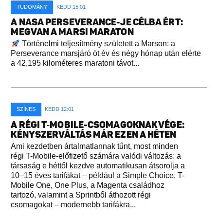
TUDOMÁNY
KEDD 15:01
A NASA PERSEVERANCE-JE CÉLBA ÉRT:
MEGVAN A MARSI MARATON
Történelmi teljesítmény született a Marson: a
Perseverance marsjáró öt év és négy hónap után elérte
a 42,195 kilométeres maratoni távot...
SZÍNES
KEDD 12:01
A RÉGI T‑MOBILE-CSOMAGOKNAK VÉGE:
KÉNYSZERVÁLTÁS MÁR EZEN A HÉTEN
Ami kezdetben ártalmatlannak tűnt, most minden
régi T-Mobile-előfizető számára valódi változás: a
társaság e héttől kezdve automatikusan átsorolja a
10–15 éves tarifákat – például a Simple Choice, T-
Mobile One, One Plus, a Magenta családhoz
tartozó, valamint a Sprintből áthozott régi
csomagokat – modernebb tarifákra...