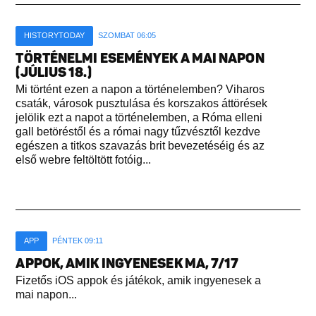
HISTORYTODAY
SZOMBAT 06:05
TÖRTÉNELMI ESEMÉNYEK A MAI NAPON
(JÚLIUS 18.)
Mi történt ezen a napon a történelemben? Viharos
csaták, városok pusztulása és korszakos áttörések
jelölik ezt a napot a történelemben, a Róma elleni
gall betöréstől és a római nagy tűzvésztől kezdve
egészen a titkos szavazás brit bevezetéséig és az
első webre feltöltött fotóig...
APP
PÉNTEK 09:11
APPOK, AMIK INGYENESEK MA, 7/17
Fizetős iOS appok és játékok, amik ingyenesek a
mai napon...