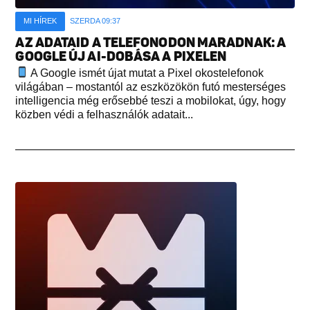
MI HÍREK
SZERDA 09:37
AZ ADATAID A TELEFONODON MARADNAK: A
GOOGLE ÚJ AI-DOBÁSA A PIXELEN
A Google ismét újat mutat a Pixel okostelefonok
világában – mostantól az eszközökön futó mesterséges
intelligencia még erősebbé teszi a mobilokat, úgy, hogy
közben védi a felhasználók adatait...