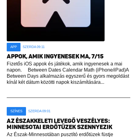
APP
SZERDA 09:11
APPOK, AMIK INGYENESEK MA, 7/15
Fizetős iOS appok és játékok, amik ingyenesek a mai
napon. Between Dates Calendar Math (iPhone/iPad)A
Between Days alkalmazás egyszerű és gyors megoldást
kínál két dátum közötti napok kiszámítására...
SZÍNES
SZERDA 09:01
AZ ÉSZAKKELETI LEVEGŐ VESZÉLYES:
MINNESOTAI ERDŐTÜZEK SZENNYEZIK
Az Észak-Minnesotában pusztító erdőtüzek füstje