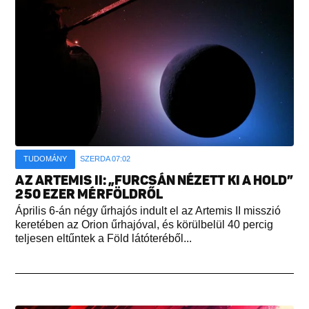
TUDOMÁNY
SZERDA 07:02
AZ ARTEMIS II: „FURCSÁN NÉZETT KI A HOLD”
250 EZER MÉRFÖLDRŐL
Április 6-án négy űrhajós indult el az Artemis II misszió
keretében az Orion űrhajóval, és körülbelül 40 percig
teljesen eltűntek a Föld látóteréből...