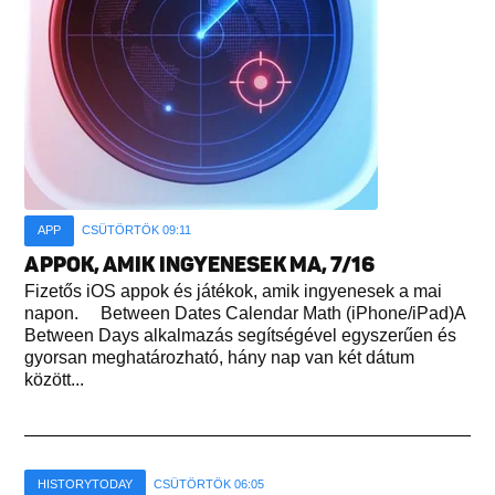
APP
CSÜTÖRTÖK 09:11
APPOK, AMIK INGYENESEK MA, 7/16
Fizetős iOS appok és játékok, amik ingyenesek a mai
napon. Between Dates Calendar Math (iPhone/iPad)A
Between Days alkalmazás segítségével egyszerűen és
gyorsan meghatározható, hány nap van két dátum
között...
HISTORYTODAY
CSÜTÖRTÖK 06:05