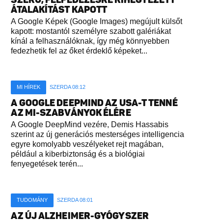
ÁTALAKÍTÁST KAPOTT
A Google Képek (Google Images) megújult külsőt
kapott: mostantól személyre szabott galériákat
kínál a felhasználóknak, így még könnyebben
fedezhetik fel az őket érdeklő képeket...
MI HÍREK
SZERDA 08:12
A GOOGLE DEEPMIND AZ USA-T TENNÉ
AZ MI-SZABVÁNYOK ÉLÉRE
A Google DeepMind vezére, Demis Hassabis
szerint az új generációs mesterséges intelligencia
egyre komolyabb veszélyeket rejt magában,
például a kiberbiztonság és a biológiai
fenyegetések terén...
TUDOMÁNY
SZERDA 08:01
AZ ÚJ ALZHEIMER-GYÓGYSZER