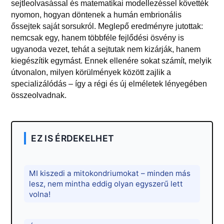
sejtleolvasással és matematikai modellezéssel követték
nyomon, hogyan döntenek a humán embrionális
őssejtek saját sorsukról. Meglepő eredményre jutottak:
nemcsak egy, hanem többféle fejlődési ösvény is
ugyanoda vezet, tehát a sejtutak nem kizárják, hanem
kiegészítik egymást. Ennek ellenére sokat számít, melyik
útvonalon, milyen körülmények között zajlik a
specializálódás – így a régi és új elméletek lényegében
összeolvadnak.
EZ IS ÉRDEKELHET
MI kiszedi a mitokondriumokat – minden más
lesz, nem mintha eddig olyan egyszerű lett
volna!