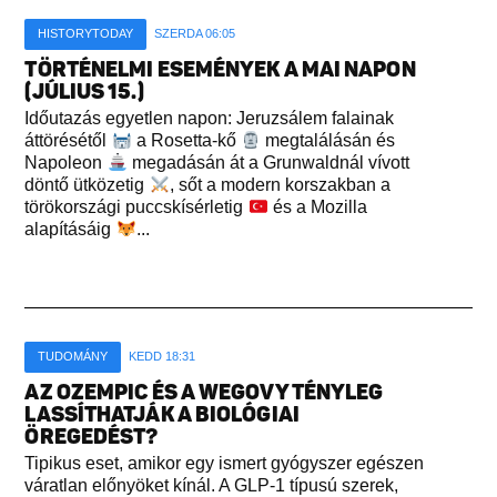
HISTORYTODAY
SZERDA 06:05
TÖRTÉNELMI ESEMÉNYEK A MAI NAPON
(JÚLIUS 15.)
Időutazás egyetlen napon: Jeruzsálem falainak
áttörésétől
a Rosetta-kő
megtalálásán és
Napoleon
megadásán át a Grunwaldnál vívott
döntő ütközetig
, sőt a modern korszakban a
törökországi puccskísérletig
és a Mozilla
alapításáig
...
TUDOMÁNY
KEDD 18:31
AZ OZEMPIC ÉS A WEGOVY TÉNYLEG
LASSÍTHATJÁK A BIOLÓGIAI
ÖREGEDÉST?
Tipikus eset, amikor egy ismert gyógyszer egészen
váratlan előnyöket kínál. A GLP-1 típusú szerek,