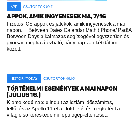
APP
CSÜTÖRTÖK 09:11
APPOK, AMIK INGYENESEK MA, 7/16
Fizetős iOS appok és játékok, amik ingyenesek a mai
napon. Between Dates Calendar Math (iPhone/iPad)A
Between Days alkalmazás segítségével egyszerűen és
gyorsan meghatározható, hány nap van két dátum
között...
HISTORYTODAY
CSÜTÖRTÖK 06:05
TÖRTÉNELMI ESEMÉNYEK A MAI NAPON
(JÚLIUS 16.)
Kiemelkedő nap: elindult az iszlám időszámítás,
fellőtték az Apollo 11-et a Hold felé, és megtörtént a
világ első kereskedelmi repülőgép-eltérítése...