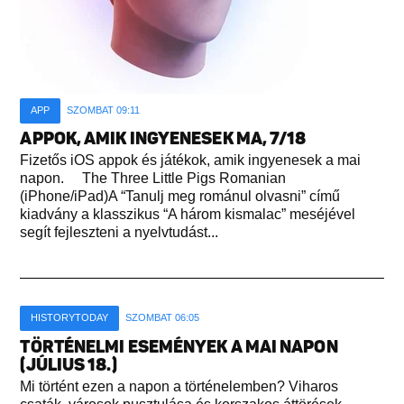
APP
SZOMBAT 09:11
APPOK, AMIK INGYENESEK MA, 7/18
Fizetős iOS appok és játékok, amik ingyenesek a mai
napon. The Three Little Pigs Romanian
(iPhone/iPad)A “Tanulj meg románul olvasni” című
kiadvány a klasszikus “A három kismalac” meséjével
segít fejleszteni a nyelvtudást...
HISTORYTODAY
SZOMBAT 06:05
TÖRTÉNELMI ESEMÉNYEK A MAI NAPON
(JÚLIUS 18.)
Mi történt ezen a napon a történelemben? Viharos