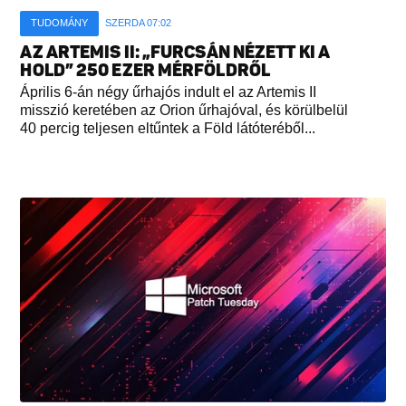
TUDOMÁNY
SZERDA 07:02
AZ ARTEMIS II: „FURCSÁN NÉZETT KI A
HOLD” 250 EZER MÉRFÖLDRŐL
Április 6-án négy űrhajós indult el az Artemis II
misszió keretében az Orion űrhajóval, és körülbelül
40 percig teljesen eltűntek a Föld látóteréből...