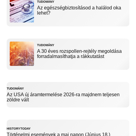
TUDOMÁNY
Az egészségbiztosításod a halálod oka
lehet?
TUDOMÁNY
A 30 éves rozspollen-rejtély megoldása
forradalmasíthatja a rákkutatást
TUDOMÁNY
Az USA új áramtermelése 2026-ra majdnem teljesen
zöldre vált
HISTORYTODAY
Történelmi események a mai napon (Június 18.)