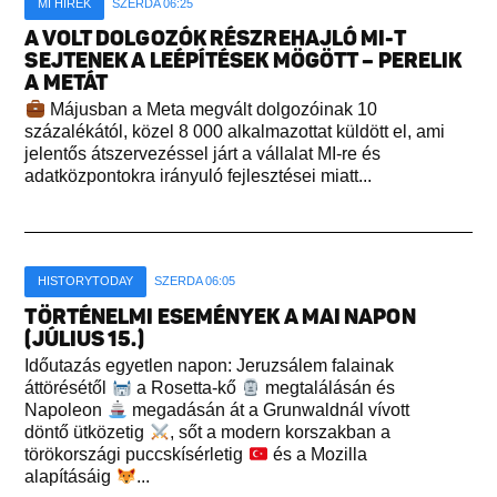
MI HÍREK
SZERDA 06:25
A VOLT DOLGOZÓK RÉSZREHAJLÓ MI-T
SEJTENEK A LEÉPÍTÉSEK MÖGÖTT – PERELIK
A METÁT
Májusban a Meta megvált dolgozóinak 10
százalékától, közel 8 000 alkalmazottat küldött el, ami
jelentős átszervezéssel járt a vállalat MI-re és
adatközpontokra irányuló fejlesztései miatt...
HISTORYTODAY
SZERDA 06:05
TÖRTÉNELMI ESEMÉNYEK A MAI NAPON
(JÚLIUS 15.)
Időutazás egyetlen napon: Jeruzsálem falainak
áttörésétől
a Rosetta-kő
megtalálásán és
Napoleon
megadásán át a Grunwaldnál vívott
döntő ütközetig
, sőt a modern korszakban a
törökországi puccskísérletig
és a Mozilla
alapításáig
...