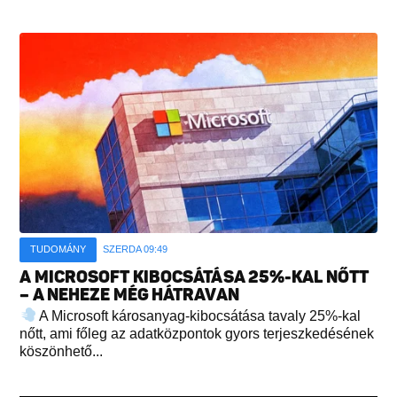
TUDOMÁNY
SZERDA 09:49
A MICROSOFT KIBOCSÁTÁSA 25%-KAL NŐTT
– A NEHEZE MÉG HÁTRAVAN
A Microsoft károsanyag-kibocsátása tavaly 25%-kal
nőtt, ami főleg az adatközpontok gyors terjeszkedésének
köszönhető...