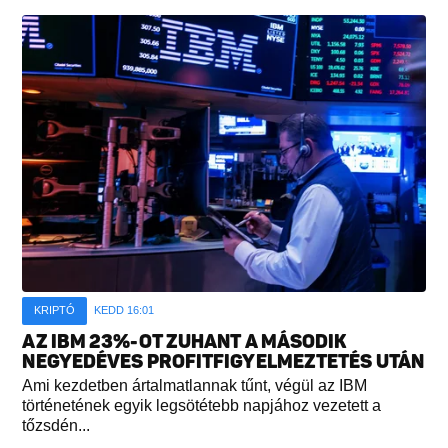
KRIPTÓ
KEDD 16:01
AZ IBM 23%-OT ZUHANT A MÁSODIK
NEGYEDÉVES PROFITFIGYELMEZTETÉS UTÁN
Ami kezdetben ártalmatlannak tűnt, végül az IBM
történetének egyik legsötétebb napjához vezetett a
tőzsdén...