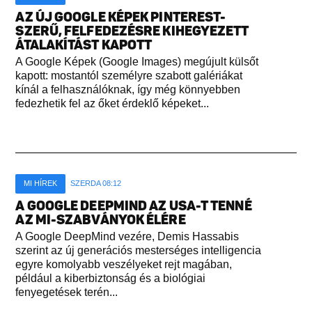
AZ ÚJ GOOGLE KÉPEK PINTEREST-
SZERŰ, FELFEDEZÉSRE KIHEGYEZETT
ÁTALAKÍTÁST KAPOTT
A Google Képek (Google Images) megújult külsőt
kapott: mostantól személyre szabott galériákat
kínál a felhasználóknak, így még könnyebben
fedezhetik fel az őket érdeklő képeket...
MI HÍREK
SZERDA 08:12
A GOOGLE DEEPMIND AZ USA-T TENNÉ
AZ MI-SZABVÁNYOK ÉLÉRE
A Google DeepMind vezére, Demis Hassabis
szerint az új generációs mesterséges intelligencia
egyre komolyabb veszélyeket rejt magában,
például a kiberbiztonság és a biológiai
fenyegetések terén...