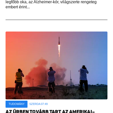
legfőbb oka, az Alzheimer-kór, világszerte rengeteg
embert érint...
TUDOMÁNY
SZERDA 07:49
AZ ŰRBEN TOVÁBB TART AZ AMERIKAI–