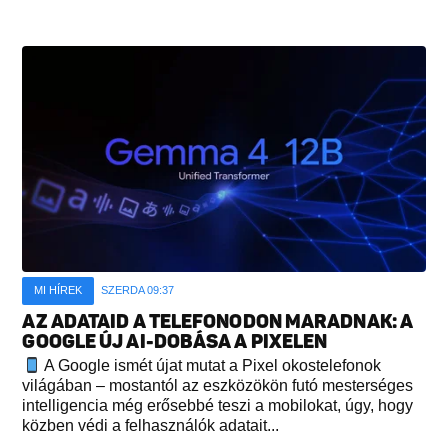
MI HÍREK
SZERDA 09:37
AZ ADATAID A TELEFONODON MARADNAK: A
GOOGLE ÚJ AI-DOBÁSA A PIXELEN
A Google ismét újat mutat a Pixel okostelefonok
világában – mostantól az eszközökön futó mesterséges
intelligencia még erősebbé teszi a mobilokat, úgy, hogy
közben védi a felhasználók adatait...