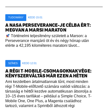
TUDOMÁNY
KEDD 15:01
A NASA PERSEVERANCE-JE CÉLBA ÉRT:
MEGVAN A MARSI MARATON
Történelmi teljesítmény született a Marson: a
Perseverance marsjáró öt év és négy hónap után
elérte a 42,195 kilométeres maratoni távot...
SZÍNES
KEDD 12:01
A RÉGI T‑MOBILE-CSOMAGOKNAK VÉGE:
KÉNYSZERVÁLTÁS MÁR EZEN A HÉTEN
Ami kezdetben ártalmatlannak tűnt, most minden
régi T-Mobile-előfizető számára valódi változás: a
társaság e héttől kezdve automatikusan átsorolja a
10–15 éves tarifákat – például a Simple Choice, T-
Mobile One, One Plus, a Magenta családhoz
tartozó, valamint a Sprintből áthozott régi