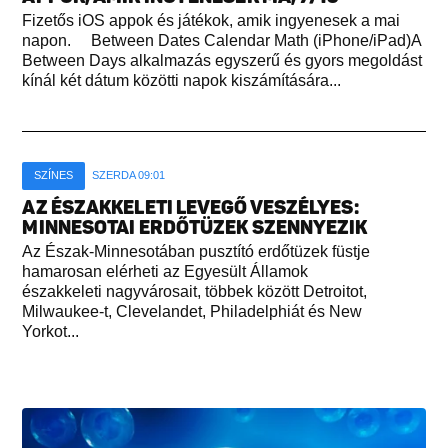
Fizetős iOS appok és játékok, amik ingyenesek a mai
napon. Between Dates Calendar Math (iPhone/iPad)A
Between Days alkalmazás egyszerű és gyors megoldást
kínál két dátum közötti napok kiszámítására...
SZÍNES
SZERDA 09:01
AZ ÉSZAKKELETI LEVEGŐ VESZÉLYES:
MINNESOTAI ERDŐTÜZEK SZENNYEZIK
Az Észak-Minnesotában pusztító erdőtüzek füstje
hamarosan elérheti az Egyesült Államok
északkeleti nagyvárosait, többek között Detroitot,
Milwaukee-t, Clevelandet, Philadelphiát és New
Yorkot...