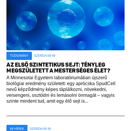
TUDOMÁNY
SZERDA 08:49
AZ ELSŐ SZINTETIKUS SEJT: TÉNYLEG
MEGSZÜLETETT A MESTERSÉGES ÉLET?
A Minnesotai Egyetem laboratóriumában újszerű
biológiai eredmény született: egy aprócska SpudCell
nevű képződmény képes táplálkozni, növekedni,
versengeni, osztódni és lemásolni önmagát – vagyis
szinte mindent tud, amit egy élő sejt is...
MI HÍREK
SZERDA 08:36