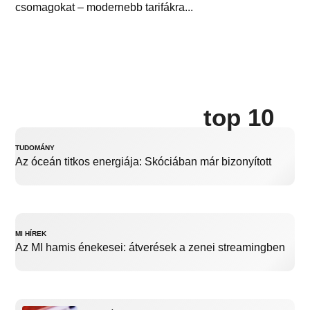
csomagokat – modernebb tarifákra...
top 10
TUDOMÁNY
Az óceán titkos energiája: Skóciában már bizonyított
MI HÍREK
Az MI hamis énekesei: átverések a zenei streamingben