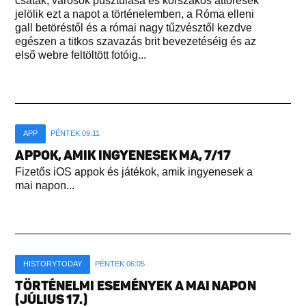
csaták, városok pusztulása és korszakos áttörések
jelölik ezt a napot a történelemben, a Róma elleni
gall betöréstől és a római nagy tűzvésztől kezdve
egészen a titkos szavazás brit bevezetéséig és az
első webre feltöltött fotóig...
APP
PÉNTEK 09:11
APPOK, AMIK INGYENESEK MA, 7/17
Fizetős iOS appok és játékok, amik ingyenesek a
mai napon...
HISTORYTODAY
PÉNTEK 06:05
TÖRTÉNELMI ESEMÉNYEK A MAI NAPON
(JÚLIUS 17.)