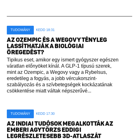
TUDOMÁNY
KEDD 18:31
AZ OZEMPIC ÉS A WEGOVY TÉNYLEG
LASSÍTHATJÁK A BIOLÓGIAI
ÖREGEDÉST?
Tipikus eset, amikor egy ismert gyógyszer egészen
váratlan előnyöket kínál. A GLP-1 típusú szerek,
mint az Ozempic, a Wegovy vagy a Rybelsus,
eredetileg a fogyás, a jobb vércukorszint-
szabályozás és a szívbetegségek kockázatának
csökkentése miatt váltak népszerűvé...
TUDOMÁNY
KEDD 17:30
AZ INDIAI TUDÓSOK MEGALKOTTÁK AZ
EMBERI AGYTÖRZS EDDIGI
LEGRÉSZLETESEBB 3D-ATLASZÁT