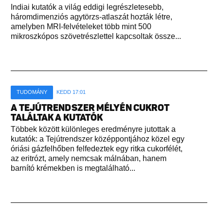
Indiai kutatók a világ eddigi legrészletesebb,
háromdimenziós agytörzs-atlaszát hozták létre,
amelyben MRI-felvételeket több mint 500
mikroszkópos szövetrészlettel kapcsoltak össze...
TUDOMÁNY
KEDD 17:01
A TEJÚTRENDSZER MÉLYÉN CUKROT
TALÁLTAK A KUTATÓK
Többek között különleges eredményre jutottak a
kutatók: a Tejútrendszer középpontjához közel egy
óriási gázfelhőben felfedeztek egy ritka cukorfélét,
az eritrózt, amely nemcsak málnában, hanem
barnító krémekben is megtalálható...