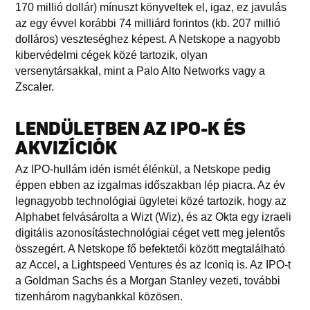
170 millió dollár) mínuszt könyveltek el, igaz, ez javulás
az egy évvel korábbi 74 milliárd forintos (kb. 207 millió
dolláros) veszteséghez képest. A Netskope a nagyobb
kibervédelmi cégek közé tartozik, olyan
versenytársakkal, mint a Palo Alto Networks vagy a
Zscaler.
LENDÜLETBEN AZ IPO-K ÉS
AKVIZÍCIÓK
Az IPO-hullám idén ismét élénkül, a Netskope pedig
éppen ebben az izgalmas időszakban lép piacra. Az év
legnagyobb technológiai ügyletei közé tartozik, hogy az
Alphabet felvásárolta a Wizt (Wiz), és az Okta egy izraeli
digitális azonosítástechnológiai céget vett meg jelentős
összegért. A Netskope fő befektetői között megtalálható
az Accel, a Lightspeed Ventures és az Iconiq is. Az IPO-t
a Goldman Sachs és a Morgan Stanley vezeti, további
tizenhárom nagybankkal közösen.