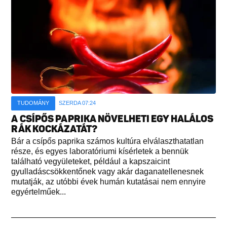
TUDOMÁNY
SZERDA 07:24
A CSÍPŐS PAPRIKA NÖVELHETI EGY HALÁLOS
RÁK KOCKÁZATÁT?
Bár a csípős paprika számos kultúra elválaszthatatlan
része, és egyes laboratóriumi kísérletek a bennük
található vegyületeket, például a kapszaicint
gyulladáscsökkentőnek vagy akár daganatellenesnek
mutatják, az utóbbi évek humán kutatásai nem ennyire
egyértelműek...