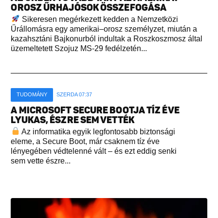
OROSZ ŰRHAJÓSOK ÖSSZEFOGÁSA
Sikeresen megérkezett kedden a Nemzetközi
Űrállomásra egy amerikai–orosz személyzet, miután a
kazahsztáni Bajkonurból indultak a Roszkoszmosz által
üzemeltetett Szojuz MS-29 fedélzetén...
TUDOMÁNY
SZERDA 07:37
A MICROSOFT SECURE BOOTJA TÍZ ÉVE
LYUKAS, ÉSZRE SEM VETTÉK
Az informatika egyik legfontosabb biztonsági
eleme, a Secure Boot, már csaknem tíz éve
lényegében védtelenné vált – és ezt eddig senki
sem vette észre...