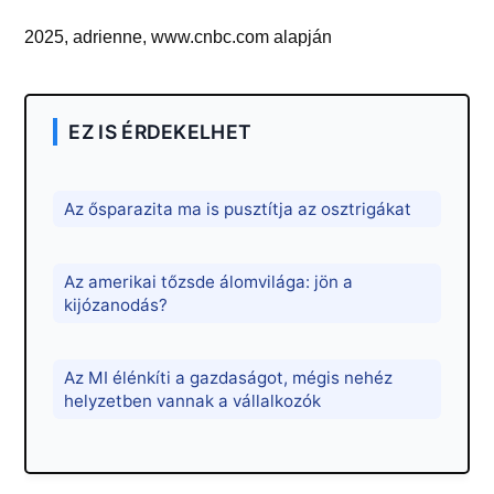
2025, adrienne, www.cnbc.com alapján
EZ IS ÉRDEKELHET
Az ősparazita ma is pusztítja az osztrigákat
Az amerikai tőzsde álomvilága: jön a
kijózanodás?
Az MI élénkíti a gazdaságot, mégis nehéz
helyzetben vannak a vállalkozók