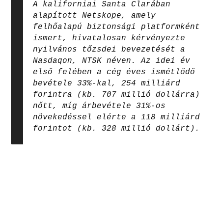
A kaliforniai Santa Clarában
alapított Netskope, amely
felhőalapú biztonsági platformként
ismert, hivatalosan kérvényezte
nyilvános tőzsdei bevezetését a
Nasdaqon, NTSK néven. Az idei év
első felében a cég éves ismétlődő
bevétele 33%-kal, 254 milliárd
forintra (kb. 707 millió dollárra)
nőtt, míg árbevétele 31%-os
növekedéssel elérte a 118 milliárd
forintot (kb. 328 millió dollárt).