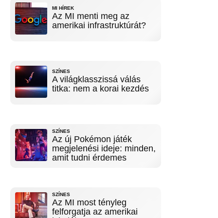
MI HÍREK
Az MI menti meg az
amerikai infrastruktúrát?
SZÍNES
A világklasszissá válás
titka: nem a korai kezdés
SZÍNES
Az új Pokémon játék
megjelenési ideje: minden,
amit tudni érdemes
SZÍNES
Az MI most tényleg
felforgatja az amerikai