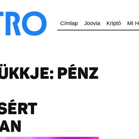
Címlap
Joovia
Kriptó
MI H
RÜKKJE: PÉNZ
SÉRT
BAN