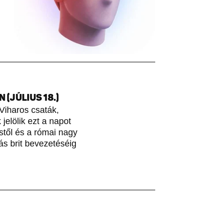
(JÚLIUS 18.)
Viharos csaták,
jelölik ezt a napot
stől és a római nagy
ás brit bevezetéséig