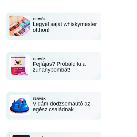
TERMÉK
Legyél saját whiskymester
otthon!
TERMÉK
Fejfájás? Próbáld ki a
zuhanybombát!
TERMÉK
Vidám dodzsemautó az
egész családnak