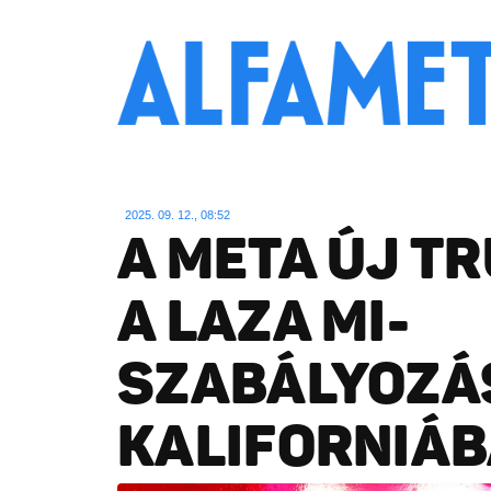
2025. 09. 12., 08:52
A META ÚJ T
A LAZA MI-
SZABÁLYOZÁ
KALIFORNIÁ