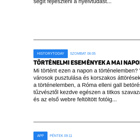
segít fejleszteni a nyelvtudást...
HISTORYTODAY
SZOMBAT 06:05
TÖRTÉNELMI ESEMÉNYEK A MAI NAPON 
Mi történt ezen a napon a történelemben? 
városok pusztulása és korszakos áttörések 
a történelemben, a Róma elleni gall betöré
tűzvésztől kezdve egészen a titkos szavaz
és az első webre feltöltött fotóig...
APP
PÉNTEK 09:11