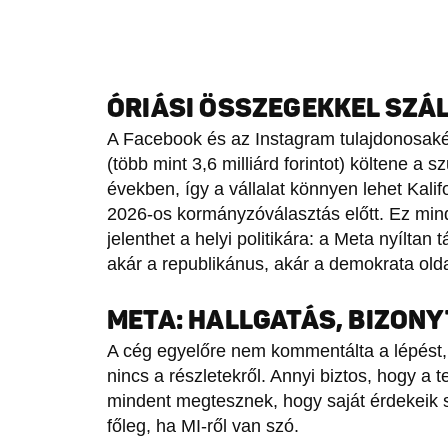
ÓRIÁSI ÖSSZEGEKKEL SZÁ
A Facebook és az Instagram tulajdonosaként
(több mint 3,6 milliárd forintot) költene a
években, így a vállalat könnyen lehet Kalif
2026-os kormányzóválasztás előtt. Ez min
jelenthet a helyi politikára: a Meta nyílta
akár a republikánus, akár a demokrata old
META: HALLGATÁS, BIZON
A cég egyelőre nem kommentálta a lépést,
nincs a részletekről. Annyi biztos, hogy a t
mindent megtesznek, hogy saját érdekeik sze
főleg, ha MI-ről van szó.