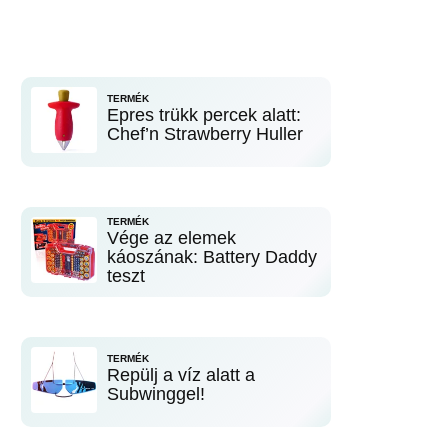
TERMÉK
Epres trükk percek alatt:
Chef’n Strawberry Huller
TERMÉK
Vége az elemek
káoszának: Battery Daddy
teszt
TERMÉK
Repülj a víz alatt a
Subwinggel!