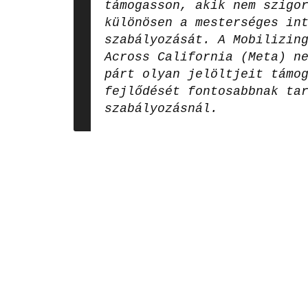
támogasson, akik nem szigo
különösen a mesterséges in
szabályozását. A Mobilizin
Across California (Meta) n
párt olyan jelöltjeit támo
fejlődését fontosabbnak ta
szabályozásnál.