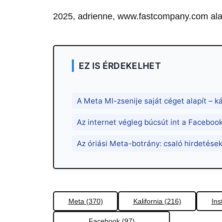
2025, adrienne, www.fastcompany.com al
EZ IS ÉRDEKELHET
A Meta MI-zsenije saját céget alapít – k
Az internet végleg búcsút int a Facebo
Az óriási Meta-botrány: csaló hirdetések
Meta (370)
Kalifornia (216)
Ins
Facebook (97)