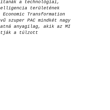
rítanák a technológiai,
telligencia területének
g Economic Transformation
evű szuper PAC mindkét nagy
gatná anyagilag, akik az MI
rtják a túlzott