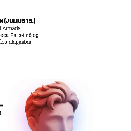
(JÚLIUS 19.)
ol Armada
ca Falls-i nőjogi
ása alapjaiban
le
g