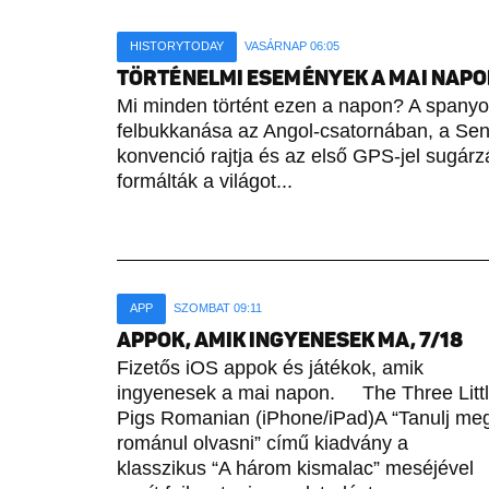
HISTORYTODAY
VASÁRNAP 06:05
TÖRTÉNELMI ESEMÉNYEK A MAI NAPON 
Mi minden történt ezen a napon? A spany
felbukkanása az Angol-csatornában, a Sene
konvenció rajtja és az első GPS-jel sugárz
formálták a világot...
APP
SZOMBAT 09:11
APPOK, AMIK INGYENESEK MA, 7/18
Fizetős iOS appok és játékok, amik
ingyenesek a mai napon. The Three Litt
Pigs Romanian (iPhone/iPad)A “Tanulj me
románul olvasni” című kiadvány a
klasszikus “A három kismalac” meséjével