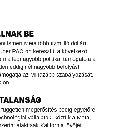
LLNAK BE
 ismert Meta több tízmillió dollárt
 szuper PAC-on keresztül a következő
ornia legnagyobb politikai támogatója a
den eddiginél nagyobb befolyást
n támogatja az MI lazább szabályozását,
alon.
YTALANSÁG
 független megerősítés pedig egyelőre
echnológiai vállalatok, köztük a Meta,
rint alakítsák Kalifornia jövőjét –