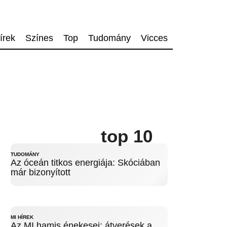
írek
Színes
Top
Tudomány
Vicces
top 10
TUDOMÁNY
Az óceán titkos energiája: Skóciában
már bizonyított
MI HÍREK
Az MI hamis énekesei: átverések a