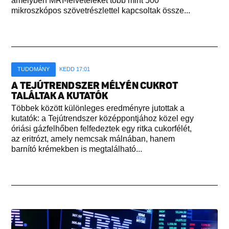
amelyben MRI-felvételeket több mint 500
mikroszkópos szövetrészlettel kapcsoltak össze...
TUDOMÁNY
KEDD 17:01
A TEJÚTRENDSZER MÉLYÉN CUKROT
TALÁLTAK A KUTATÓK
Többek között különleges eredményre jutottak a
kutatók: a Tejútrendszer középpontjához közel egy
óriási gázfelhőben felfedeztek egy ritka cukorfélét,
az eritrózt, amely nemcsak málnában, hanem
barnító krémekben is megtalálható...