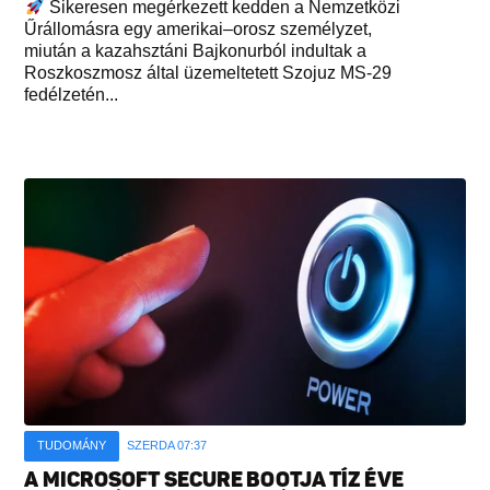
Sikeresen megérkezett kedden a Nemzetközi
Űrállomásra egy amerikai–orosz személyzet,
miután a kazahsztáni Bajkonurból indultak a
Roszkoszmosz által üzemeltetett Szojuz MS-29
fedélzetén...
TUDOMÁNY
SZERDA 07:37
A MICROSOFT SECURE BOOTJA TÍZ ÉVE