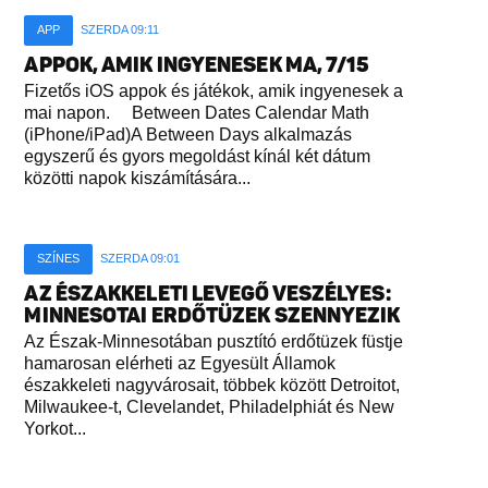
APP
SZERDA 09:11
APPOK, AMIK INGYENESEK MA, 7/15
Fizetős iOS appok és játékok, amik ingyenesek a
mai napon. Between Dates Calendar Math
(iPhone/iPad)A Between Days alkalmazás
egyszerű és gyors megoldást kínál két dátum
közötti napok kiszámítására...
SZÍNES
SZERDA 09:01
AZ ÉSZAKKELETI LEVEGŐ VESZÉLYES:
MINNESOTAI ERDŐTÜZEK SZENNYEZIK
Az Észak-Minnesotában pusztító erdőtüzek füstje
hamarosan elérheti az Egyesült Államok
északkeleti nagyvárosait, többek között Detroitot,
Milwaukee-t, Clevelandet, Philadelphiát és New
Yorkot...