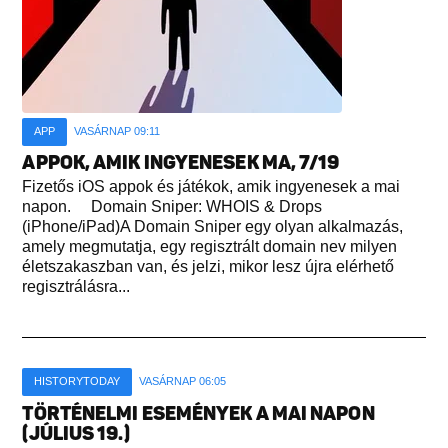
APP
VASÁRNAP 09:11
APPOK, AMIK INGYENESEK MA, 7/19
Fizetős iOS appok és játékok, amik ingyenesek a mai
napon. Domain Sniper: WHOIS & Drops
(iPhone/iPad)A Domain Sniper egy olyan alkalmazás,
amely megmutatja, egy regisztrált domain nev milyen
életszakaszban van, és jelzi, mikor lesz újra elérhető
regisztrálásra...
HISTORYTODAY
VASÁRNAP 06:05
TÖRTÉNELMI ESEMÉNYEK A MAI NAPON
(JÚLIUS 19.)