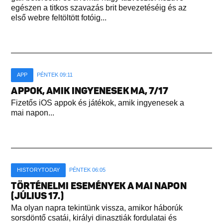
egészen a titkos szavazás brit bevezetéséig és az
első webre feltöltött fotóig...
APP
PÉNTEK 09:11
APPOK, AMIK INGYENESEK MA, 7/17
Fizetős iOS appok és játékok, amik ingyenesek a
mai napon...
HISTORYTODAY
PÉNTEK 06:05
TÖRTÉNELMI ESEMÉNYEK A MAI NAPON
(JÚLIUS 17.)
Ma olyan napra tekintünk vissza, amikor háborúk
sorsdöntő csatái, királyi dinasztiák fordulatai és