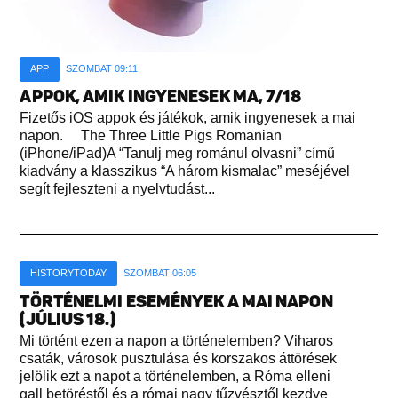
APP
SZOMBAT 09:11
APPOK, AMIK INGYENESEK MA, 7/18
Fizetős iOS appok és játékok, amik ingyenesek a mai
napon. The Three Little Pigs Romanian
(iPhone/iPad)A “Tanulj meg románul olvasni” című
kiadvány a klasszikus “A három kismalac” meséjével
segít fejleszteni a nyelvtudást...
HISTORYTODAY
SZOMBAT 06:05
TÖRTÉNELMI ESEMÉNYEK A MAI NAPON
(JÚLIUS 18.)
Mi történt ezen a napon a történelemben? Viharos
csaták, városok pusztulása és korszakos áttörések
jelölik ezt a napot a történelemben, a Róma elleni
gall betöréstől és a római nagy tűzvésztől kezdve