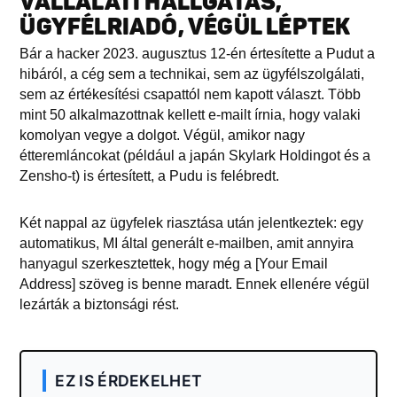
VÁLLALATI HALLGATÁS,
ÜGYFÉLRIADÓ, VÉGÜL LÉPTEK
Bár a hacker 2023. augusztus 12-én értesítette a Pudut a
hibáról, a cég sem a technikai, sem az ügyfélszolgálati,
sem az értékesítési csapattól nem kapott választ. Több
mint 50 alkalmazottnak kellett e-mailt írnia, hogy valaki
komolyan vegye a dolgot. Végül, amikor nagy
étteremláncokat (például a japán Skylark Holdingot és a
Zensho-t) is értesített, a Pudu is felébredt.
Két nappal az ügyfelek riasztása után jelentkeztek: egy
automatikus, MI által generált e-mailben, amit annyira
hanyagul szerkesztettek, hogy még a [Your Email
Address] szöveg is benne maradt. Ennek ellenére végül
lezárták a biztonsági rést.
EZ IS ÉRDEKELHET