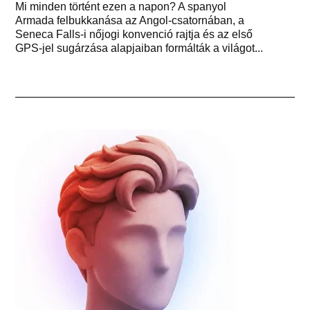
Mi minden történt ezen a napon? A spanyol
Armada felbukkanása az Angol-csatornában, a
Seneca Falls-i nőjogi konvenció rajtja és az első
GPS-jel sugárzása alapjaiban formálták a világot...