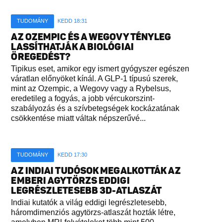
TUDOMÁNY
KEDD 18:31
AZ OZEMPIC ÉS A WEGOVY TÉNYLEG
LASSÍTHATJÁK A BIOLÓGIAI
ÖREGEDÉST?
Tipikus eset, amikor egy ismert gyógyszer egészen
váratlan előnyöket kínál. A GLP-1 típusú szerek,
mint az Ozempic, a Wegovy vagy a Rybelsus,
eredetileg a fogyás, a jobb vércukorszint-
szabályozás és a szívbetegségek kockázatának
csökkentése miatt váltak népszerűvé...
TUDOMÁNY
KEDD 17:30
AZ INDIAI TUDÓSOK MEGALKOTTÁK AZ
EMBERI AGYTÖRZS EDDIGI
LEGRÉSZLETESEBB 3D-ATLASZÁT
Indiai kutatók a világ eddigi legrészletesebb,
háromdimenziós agytörzs-atlaszát hozták létre,