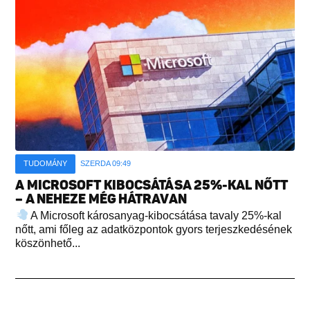
TUDOMÁNY
SZERDA 09:49
A MICROSOFT KIBOCSÁTÁSA 25%-KAL NŐTT
– A NEHEZE MÉG HÁTRAVAN
A Microsoft károsanyag-kibocsátása tavaly 25%-kal
nőtt, ami főleg az adatközpontok gyors terjeszkedésének
köszönhető...