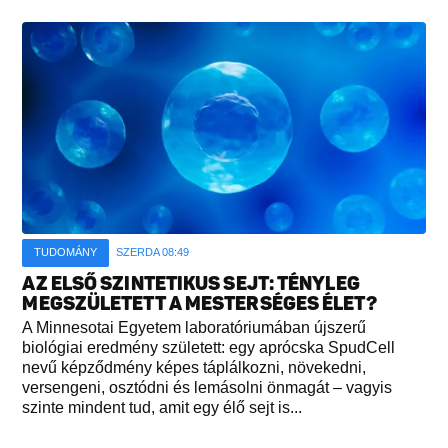
TUDOMÁNY
SZERDA 08:49
AZ ELSŐ SZINTETIKUS SEJT: TÉNYLEG
MEGSZÜLETETT A MESTERSÉGES ÉLET?
A Minnesotai Egyetem laboratóriumában újszerű
biológiai eredmény született: egy aprócska SpudCell
nevű képződmény képes táplálkozni, növekedni,
versengeni, osztódni és lemásolni önmagát – vagyis
szinte mindent tud, amit egy élő sejt is...