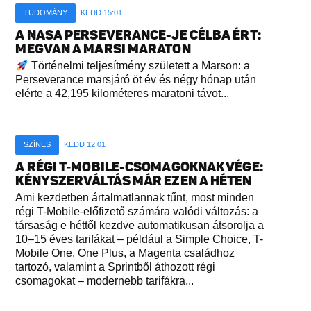
TUDOMÁNY
KEDD 15:01
A NASA PERSEVERANCE-JE CÉLBA ÉRT:
MEGVAN A MARSI MARATON
Történelmi teljesítmény született a Marson: a
Perseverance marsjáró öt év és négy hónap után
elérte a 42,195 kilométeres maratoni távot...
SZÍNES
KEDD 12:01
A RÉGI T‑MOBILE-CSOMAGOKNAK VÉGE:
KÉNYSZERVÁLTÁS MÁR EZEN A HÉTEN
Ami kezdetben ártalmatlannak tűnt, most minden
régi T-Mobile-előfizető számára valódi változás: a
társaság e héttől kezdve automatikusan átsorolja a
10–15 éves tarifákat – például a Simple Choice, T-
Mobile One, One Plus, a Magenta családhoz
tartozó, valamint a Sprintből áthozott régi
csomagokat – modernebb tarifákra...