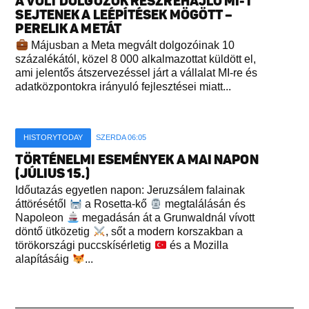
A VOLT DOLGOZÓK RÉSZREHAJLÓ MI-T
SEJTENEK A LEÉPÍTÉSEK MÖGÖTT –
PERELIK A METÁT
Májusban a Meta megvált dolgozóinak 10
százalékától, közel 8 000 alkalmazottat küldött el,
ami jelentős átszervezéssel járt a vállalat MI-re és
adatközpontokra irányuló fejlesztései miatt...
HISTORYTODAY
SZERDA 06:05
TÖRTÉNELMI ESEMÉNYEK A MAI NAPON
(JÚLIUS 15.)
Időutazás egyetlen napon: Jeruzsálem falainak
áttörésétől
a Rosetta-kő
megtalálásán és
Napoleon
megadásán át a Grunwaldnál vívott
döntő ütközetig
, sőt a modern korszakban a
törökországi puccskísérletig
és a Mozilla
alapításáig
...