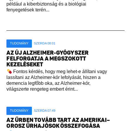
például a kiberbiztonság és a biológiai
fenyegetések terén...
TUDOMÁNY
SZERDA 08:01
AZ ÚJ ALZHEIMER-GYÓGYSZER
FELFORGATJA A MEGSZOKOTT
KEZELÉSEKET
Fontos kérdés, hogy meg lehet-e állítani vagy
lassítani az Alzheimer-kór lefolyását, hiszen a
demencia legfőbb oka, az Alzheimer-kór,
világszerte rengeteg embert érint...
TUDOMÁNY
SZERDA 07:49
AZ ŰRBEN TOVÁBB TART AZ AMERIKAI–
OROSZ ŰRHAJÓSOK ÖSSZEFOGÁSA