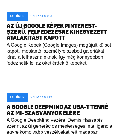
MI HÍREK
SZERDA 08:36
AZ ÚJ GOOGLE KÉPEK PINTEREST-
SZERŰ, FELFEDEZÉSRE KIHEGYEZETT
ÁTALAKÍTÁST KAPOTT
A Google Képek (Google Images) megújult külsőt
kapott: mostantól személyre szabott galériákat
kínál a felhasználóknak, így még könnyebben
fedezhetik fel az őket érdeklő képeket...
MI HÍREK
SZERDA 08:12
A GOOGLE DEEPMIND AZ USA-T TENNÉ
AZ MI-SZABVÁNYOK ÉLÉRE
A Google DeepMind vezére, Demis Hassabis
szerint az új generációs mesterséges intelligencia
egyre komolyabb veszélyeket rejt magában,