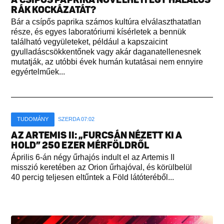
RÁK KOCKÁZATÁT?
Bár a csípős paprika számos kultúra elválaszthatatlan
része, és egyes laboratóriumi kísérletek a bennük
található vegyületeket, például a kapszaicint
gyulladáscsökkentőnek vagy akár daganatellenesnek
mutatják, az utóbbi évek humán kutatásai nem ennyire
egyértelműek...
TUDOMÁNY
SZERDA 07:02
AZ ARTEMIS II: „FURCSÁN NÉZETT KI A
HOLD” 250 EZER MÉRFÖLDRŐL
Április 6-án négy űrhajós indult el az Artemis II
misszió keretében az Orion űrhajóval, és körülbelül
40 percig teljesen eltűntek a Föld látóteréből...