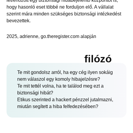
létrehozott egy biztonsági hibabejelentő központot is,
hogy hasonló eset többé ne forduljon elő. A vállalat
szerint mára minden szükséges biztonsági intézkedést
bevezettek.
2025, adrienne, go.theregister.com alapján
filózó
Te mit gondolsz arról, ha egy cég ilyen sokáig
nem válaszol egy komoly hibajelzésre?
Te mit tettél volna, ha te találod meg ezt a
biztonsági hibát?
Etikus szerinted a hackert pénzzel jutalmazni,
miután segített a hiba felfedezésében?