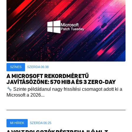
SZÍNES
SZERDA 06:38
A MICROSOFT REKORDMÉRETŰ
JAVÍTÁSÖZÖNE: 570 HIBA ÉS 3 ZERO-DAY
Szinte példátlanul nagy frissítési csomagot adott ki a
Microsoft a 2026...
MI HÍREK
SZERDA 06:25