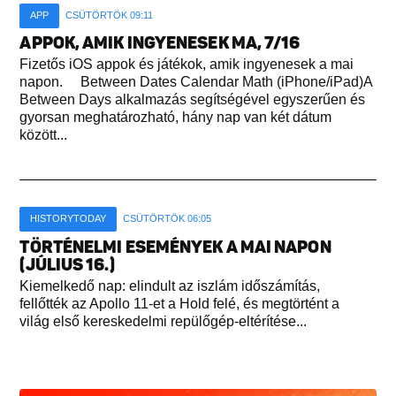
APP
CSÜTÖRTÖK 09:11
APPOK, AMIK INGYENESEK MA, 7/16
Fizetős iOS appok és játékok, amik ingyenesek a mai
napon. Between Dates Calendar Math (iPhone/iPad)A
Between Days alkalmazás segítségével egyszerűen és
gyorsan meghatározható, hány nap van két dátum
között...
HISTORYTODAY
CSÜTÖRTÖK 06:05
TÖRTÉNELMI ESEMÉNYEK A MAI NAPON
(JÚLIUS 16.)
Kiemelkedő nap: elindult az iszlám időszámítás,
fellőtték az Apollo 11-et a Hold felé, és megtörtént a
világ első kereskedelmi repülőgép-eltérítése...