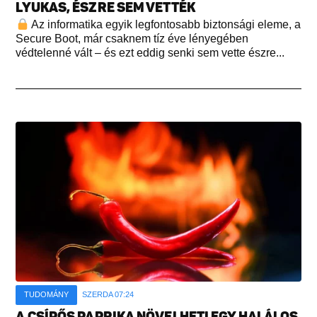
LYUKAS, ÉSZRE SEM VETTÉK
Az informatika egyik legfontosabb biztonsági eleme, a
Secure Boot, már csaknem tíz éve lényegében
védtelenné vált – és ezt eddig senki sem vette észre...
TUDOMÁNY
SZERDA 07:24
A CSÍPŐS PAPRIKA NÖVELHETI EGY HALÁLOS