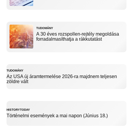
TUDOMÁNY
A 30 éves rozspollen-rejtély megoldása
forradalmasíthatja a rákkutatást
TUDOMÁNY
Az USA új áramtermelése 2026-ra majdnem teljesen
zöldre vált
HISTORYTODAY
Történelmi események a mai napon (Június 18.)