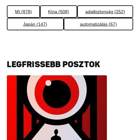
MI (878)
Kína (508)
adatbiztonság (252)
Japán (147)
automatizálás (67)
LEGFRISSEBB POSZTOK