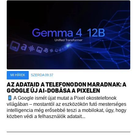
MI HÍREK
SZERDA 09:37
AZ ADATAID A TELEFONODON MARADNAK: A
GOOGLE ÚJ AI-DOBÁSA A PIXELEN
A Google ismét újat mutat a Pixel okostelefonok
világában – mostantól az eszközökön futó mesterséges
intelligencia még erősebbé teszi a mobilokat, úgy, hogy
közben védi a felhasználók adatait...