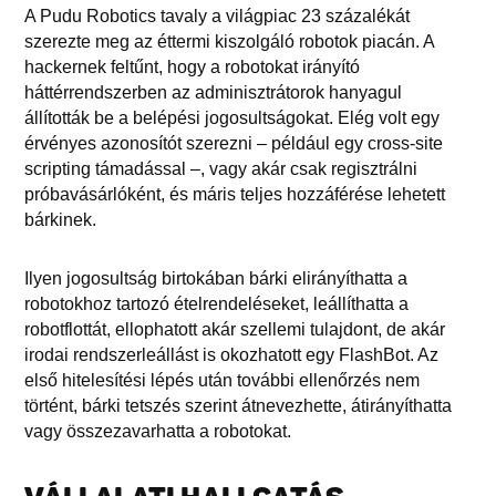
A Pudu Robotics tavaly a világpiac 23 százalékát
szerezte meg az éttermi kiszolgáló robotok piacán. A
hackernek feltűnt, hogy a robotokat irányító
háttérrendszerben az adminisztrátorok hanyagul
állították be a belépési jogosultságokat. Elég volt egy
érvényes azonosítót szerezni – például egy cross-site
scripting támadással –, vagy akár csak regisztrálni
próbavásárlóként, és máris teljes hozzáférése lehetett
bárkinek.
Ilyen jogosultság birtokában bárki elirányíthatta a
robotokhoz tartozó ételrendeléseket, leállíthatta a
robotflottát, ellophatott akár szellemi tulajdont, de akár
irodai rendszerleállást is okozhatott egy FlashBot. Az
első hitelesítési lépés után további ellenőrzés nem
történt, bárki tetszés szerint átnevezhette, átirányíthatta
vagy összezavarhatta a robotokat.