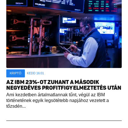
KRIPTÓ
KEDD 16:01
AZ IBM 23%-OT ZUHANT A MÁSODIK
NEGYEDÉVES PROFITFIGYELMEZTETÉS UTÁN
Ami kezdetben ártalmatlannak tűnt, végül az IBM
történetének egyik legsötétebb napjához vezetett a
tőzsdén...