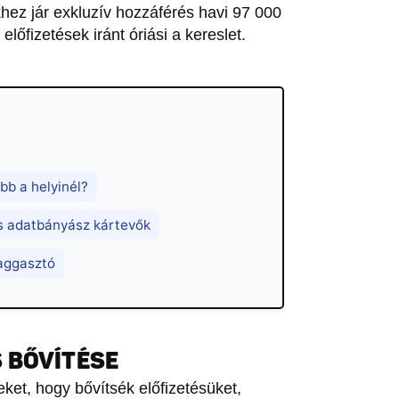
ez jár exkluzív hozzáférés havi 97 000
 előfizetések iránt óriási a kereslet.
bb a helyinél?
és adatbányász kártevők
 aggasztó
 BŐVÍTÉSE
ket, hogy bővítsék előfizetésüket,