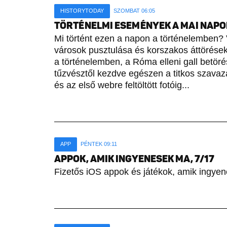
HISTORYTODAY
SZOMBAT 06:05
TÖRTÉNELMI ESEMÉNYEK A MAI NAPON 
Mi történt ezen a napon a történelemben? 
városok pusztulása és korszakos áttörések 
a történelemben, a Róma elleni gall betöré
tűzvésztől kezdve egészen a titkos szavaz
és az első webre feltöltött fotóig...
APP
PÉNTEK 09:11
APPOK, AMIK INGYENESEK MA, 7/17
Fizetős iOS appok és játékok, amik ingyen