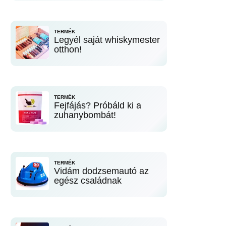
TERMÉK
Legyél saját whiskymester
otthon!
TERMÉK
Fejfájás? Próbáld ki a
zuhanybombát!
TERMÉK
Vidám dodzsemautó az
egész családnak