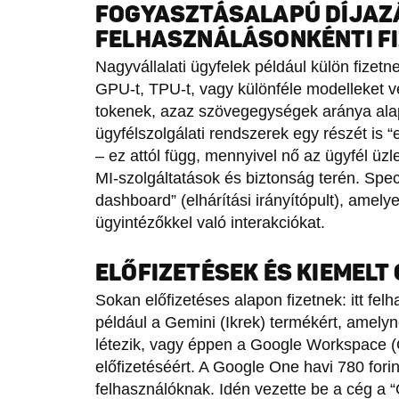
FOGYASZTÁSALAPÚ DÍJAZ
FELHASZNÁLÁSONKÉNTI F
Nagyvállalati ügyfelek például külön fizetne
GPU-t, TPU-t, vagy különféle modelleket v
tokenek, azaz szövegegységek aránya alapj
ügyfélszolgálati rendszerek egy részét is “
– ez attól függ, mennyivel nő az ügyfél üz
MI-szolgáltatások és biztonság terén. Speci
dashboard” (elhárítási irányítópult), amel
ügyintézőkkel való interakciókat.
ELŐFIZETÉSEK ÉS KIEMEL
Sokan előfizetéses alapon fizetnek: itt felh
például a Gemini (Ikrek) termékért, amelynek
létezik, vagy éppen a Google Workspace (
előfizetéséért. A Google One havi 780 forin
felhasználóknak. Idén vezette be a cég a 