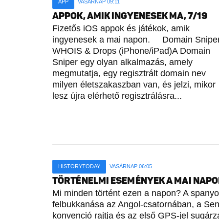
APP
VASÁRNAP 09:11
APPOK, AMIK INGYENESEK MA, 7/19
Fizetős iOS appok és játékok, amik
ingyenesek a mai napon. Domain Sniper
WHOIS & Drops (iPhone/iPad)A Domain
Sniper egy olyan alkalmazás, amely
megmutatja, egy regisztrált domain nev
milyen életszakaszban van, és jelzi, mikor
lesz újra elérhető regisztrálásra...
HISTORYTODAY
VASÁRNAP 06:05
TÖRTÉNELMI ESEMÉNYEK A MAI NAPON 
Mi minden történt ezen a napon? A spany
felbukkanása az Angol-csatornában, a Sene
konvenció rajtja és az első GPS-jel sugárz