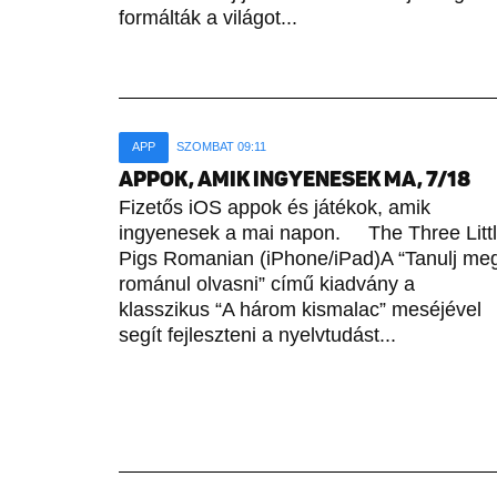
formálták a világot...
APP
SZOMBAT 09:11
APPOK, AMIK INGYENESEK MA, 7/18
Fizetős iOS appok és játékok, amik
ingyenesek a mai napon. The Three Litt
Pigs Romanian (iPhone/iPad)A “Tanulj me
románul olvasni” című kiadvány a
klasszikus “A három kismalac” meséjével
segít fejleszteni a nyelvtudást...