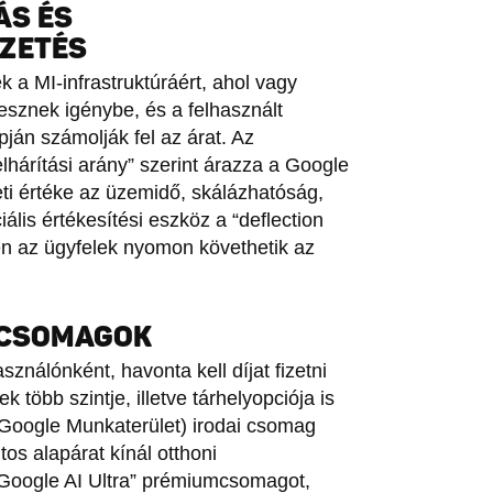
ÁS ÉS
IZETÉS
k a MI-infrastruktúráért, ahol vagy
esznek igénybe, és a felhasznált
án számolják fel az árat. Az
elhárítási arány” szerint árazza a Google
leti értéke az üzemidő, skálázhatóság,
ális értékesítési eszköz a “deflection
yen az ügyfelek nyomon követhetik az
T CSOMAGOK
asználónként, havonta kell díjat fizetni
 több szintje, illetve tárhelyopciója is
Google Munkaterület) irodai csomag
tos alapárat kínál otthoni
“Google AI Ultra” prémiumcsomagot,