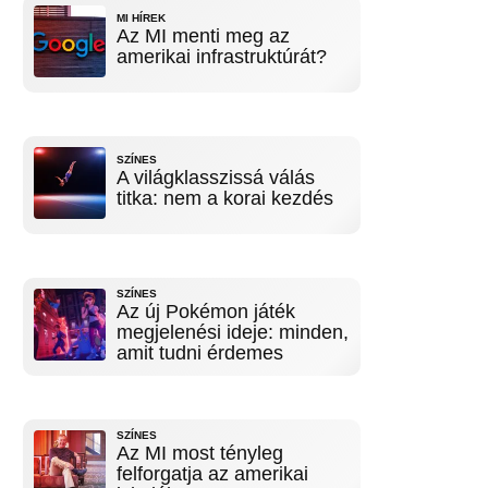
MI HÍREK
Az MI menti meg az
amerikai infrastruktúrát?
SZÍNES
A világklasszissá válás
titka: nem a korai kezdés
SZÍNES
Az új Pokémon játék
megjelenési ideje: minden,
amit tudni érdemes
SZÍNES
Az MI most tényleg
felforgatja az amerikai