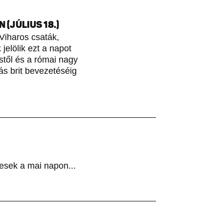
(JÚLIUS 18.)
Viharos csaták,
jelölik ezt a napot
stől és a római nagy
ás brit bevezetéséig
esek a mai napon...