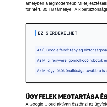
amelyben a legmodernebb MI-fejlesztéseikh
forintért, 30 TB tárhellyel. A kiberbiztonsági
EZ IS ÉRDEKELHET
Az új Google felhő: tényleg biztonságosa
Az MI új fegyvere, gondolkodó robotok 
Az MI-ügynökök önállósága továbbra is
ÜGYFELEK MEGTARTÁSA ÉS
A Google Cloud aktívan ösztönzi az ügyfele