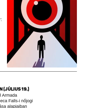
:
(JÚLIUS 19.)
ol Armada
ca Falls-i nőjogi
ása alapjaiban