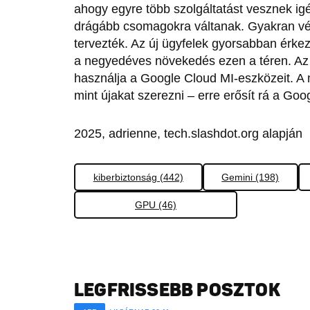
ahogy egyre több szolgáltatást vesznek ig
drágább csomagokra váltanak. Gyakran végü
tervezték. Az új ügyfelek gyorsabban érkez
a negyedéves növekedés ezen a téren. Az
használja a Google Cloud MI-eszközeit. A 
mint újakat szerezni – erre erősít rá a Googl
2025, adrienne, tech.slashdot.org alapján
kiberbiztonság (442)
Gemini (198)
GPU (46)
LEGFRISSEBB POSZTOK