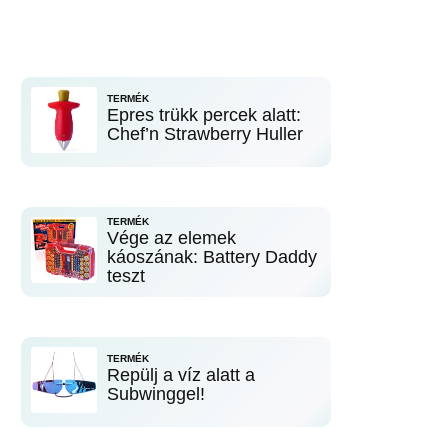
TERMÉK
Epres trükk percek alatt:
Chef’n Strawberry Huller
TERMÉK
Vége az elemek
káoszának: Battery Daddy
teszt
TERMÉK
Repülj a víz alatt a
Subwinggel!