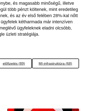
énybe, és magasabb minőségű, illetve
l több pénzt költenek, mint eredetileg
nek, és az év első felében 28%-kal nőtt
 ügyfelek kétharmada már intenzíven
meglévő ügyfeleknek eladni olcsóbb,
e üzleti stratégiája.
előfizetés (89)
MI-infrastruktúra (68)