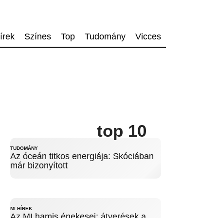
írek
Színes
Top
Tudomány
Vicces
top 10
TUDOMÁNY
Az óceán titkos energiája: Skóciában
már bizonyított
MI HÍREK
Az MI hamis énekesei: átverések a