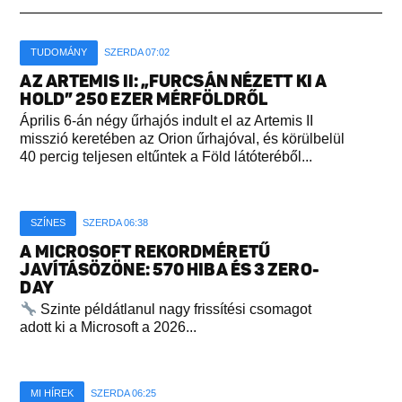
TUDOMÁNY
SZERDA 07:02
AZ ARTEMIS II: „FURCSÁN NÉZETT KI A
HOLD” 250 EZER MÉRFÖLDRŐL
Április 6-án négy űrhajós indult el az Artemis II
misszió keretében az Orion űrhajóval, és körülbelül
40 percig teljesen eltűntek a Föld látóteréből...
SZÍNES
SZERDA 06:38
A MICROSOFT REKORDMÉRETŰ
JAVÍTÁSÖZÖNE: 570 HIBA ÉS 3 ZERO-
DAY
Szinte példátlanul nagy frissítési csomagot
adott ki a Microsoft a 2026...
MI HÍREK
SZERDA 06:25