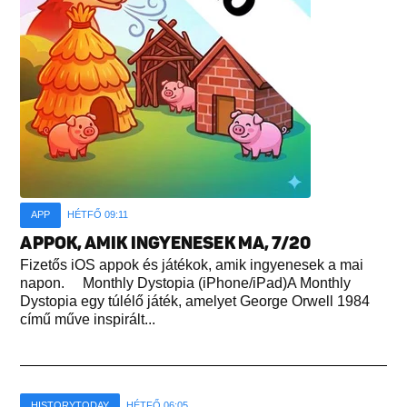
APP
HÉTFŐ 09:11
APPOK, AMIK INGYENESEK MA, 7/20
Fizetős iOS appok és játékok, amik ingyenesek a mai
napon. Monthly Dystopia (iPhone/iPad)A Monthly
Dystopia egy túlélő játék, amelyet George Orwell 1984
című műve inspirált...
HISTORYTODAY
HÉTFŐ 06:05