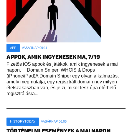
APP
VASÁRNAP 09:11
APPOK, AMIK INGYENESEK MA, 7/19
Fizetős iOS appok és játékok, amik ingyenesek a mai
napon. Domain Sniper: WHOIS & Drops
(iPhone/iPad)A Domain Sniper egy olyan alkalmazás,
amely megmutatja, egy regisztrált domain nev milyen
életszakaszban van, és jelzi, mikor lesz újra elérhető
regisztrálásra...
HISTORYTODAY
VASÁRNAP 06:05
TÖRTÉNELMI ESEMÉNYEK A MAI NAPON