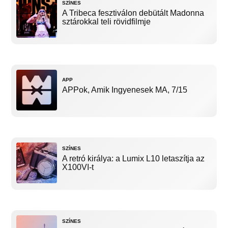
SZÍNES
A Tribeca fesztiválon debütált Madonna
sztárokkal teli rövidfilmje
APP
APPok, Amik Ingyenesek MA, 7/15
SZÍNES
A retró királya: a Lumix L10 letaszítja az
X100VI-t
SZÍNES