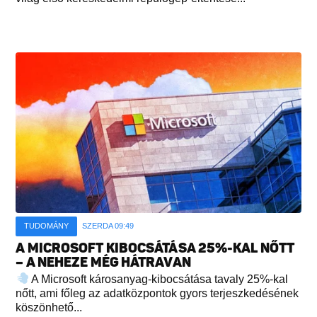
TUDOMÁNY
SZERDA 09:49
A MICROSOFT KIBOCSÁTÁSA 25%-KAL NŐTT
– A NEHEZE MÉG HÁTRAVAN
A Microsoft károsanyag-kibocsátása tavaly 25%-kal
nőtt, ami főleg az adatközpontok gyors terjeszkedésének
köszönhető...