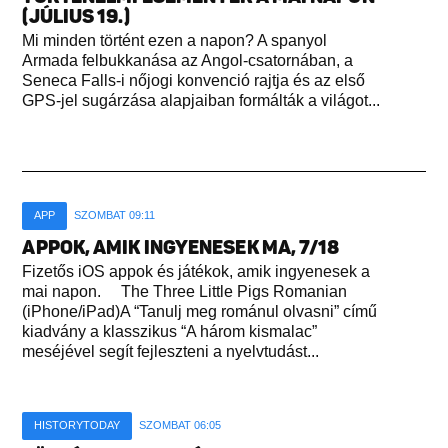
(JÚLIUS 19.)
Mi minden történt ezen a napon? A spanyol
Armada felbukkanása az Angol-csatornában, a
Seneca Falls-i nőjogi konvenció rajtja és az első
GPS-jel sugárzása alapjaiban formálták a világot...
APP
SZOMBAT 09:11
APPOK, AMIK INGYENESEK MA, 7/18
Fizetős iOS appok és játékok, amik ingyenesek a
mai napon. The Three Little Pigs Romanian
(iPhone/iPad)A “Tanulj meg románul olvasni” című
kiadvány a klasszikus “A három kismalac”
meséjével segít fejleszteni a nyelvtudást...
HISTORYTODAY
SZOMBAT 06:05