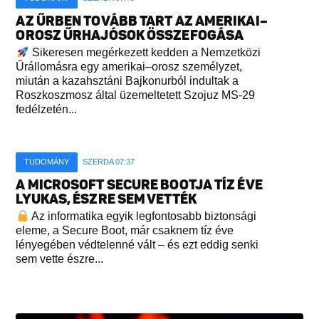
AZ ŰRBEN TOVÁBB TART AZ AMERIKAI–
OROSZ ŰRHAJÓSOK ÖSSZEFOGÁSA
Sikeresen megérkezett kedden a Nemzetközi
Űrállomásra egy amerikai–orosz személyzet,
miután a kazahsztáni Bajkonurból indultak a
Roszkoszmosz által üzemeltetett Szojuz MS-29
fedélzetén...
TUDOMÁNY
SZERDA 07:37
A MICROSOFT SECURE BOOTJA TÍZ ÉVE
LYUKAS, ÉSZRE SEM VETTÉK
Az informatika egyik legfontosabb biztonsági
eleme, a Secure Boot, már csaknem tíz éve
lényegében védtelenné vált – és ezt eddig senki
sem vette észre...