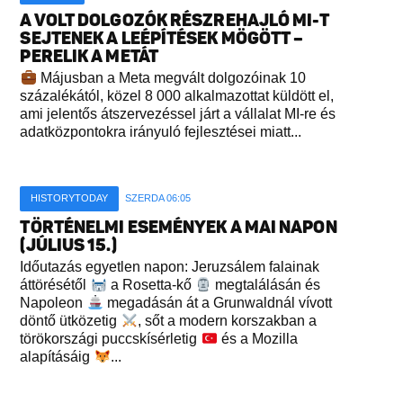
A VOLT DOLGOZÓK RÉSZREHAJLÓ MI-T
SEJTENEK A LEÉPÍTÉSEK MÖGÖTT –
PERELIK A METÁT
Májusban a Meta megvált dolgozóinak 10
százalékától, közel 8 000 alkalmazottat küldött el,
ami jelentős átszervezéssel járt a vállalat MI-re és
adatközpontokra irányuló fejlesztései miatt...
HISTORYTODAY
SZERDA 06:05
TÖRTÉNELMI ESEMÉNYEK A MAI NAPON
(JÚLIUS 15.)
Időutazás egyetlen napon: Jeruzsálem falainak
áttörésétől
a Rosetta-kő
megtalálásán és
Napoleon
megadásán át a Grunwaldnál vívott
döntő ütközetig
, sőt a modern korszakban a
törökországi puccskísérletig
és a Mozilla
alapításáig
...