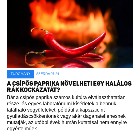
TUDOMÁNY
SZERDA 07:24
A CSÍPŐS PAPRIKA NÖVELHETI EGY HALÁLOS
RÁK KOCKÁZATÁT?
Bár a csípős paprika számos kultúra elválaszthatatlan
része, és egyes laboratóriumi kísérletek a bennük
található vegyületeket, például a kapszaicint
gyulladáscsökkentőnek vagy akár daganatellenesnek
mutatják, az utóbbi évek humán kutatásai nem ennyire
egyértelműek...