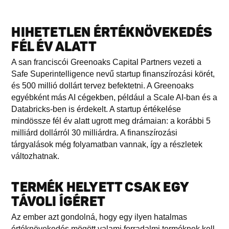
HIHETETLEN ÉRTÉKNÖVEKEDÉS
FÉL ÉV ALATT
A san franciscói Greenoaks Capital Partners vezeti a
Safe Superintelligence nevű startup finanszírozási körét,
és 500 millió dollárt tervez befektetni. A Greenoaks
egyébként más AI cégekben, például a Scale AI-ban és a
Databricks-ben is érdekelt. A startup értékelése
mindössze fél év alatt ugrott meg drámaian: a korábbi 5
milliárd dollárról 30 milliárdra. A finanszírozási
tárgyalások még folyamatban vannak, így a részletek
változhatnak.
TERMÉK HELYETT CSAK EGY
TÁVOLI ÍGÉRET
Az ember azt gondolná, hogy egy ilyen hatalmas
értéknövekedés mögött valami forradalmi terméknek kell