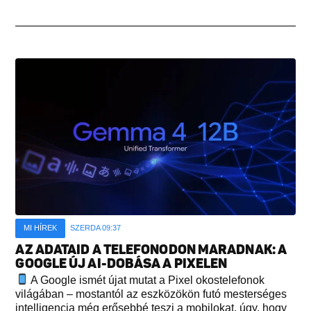
MI HÍREK
SZERDA 09:37
AZ ADATAID A TELEFONODON MARADNAK: A
GOOGLE ÚJ AI-DOBÁSA A PIXELEN
A Google ismét újat mutat a Pixel okostelefonok
világában – mostantól az eszközökön futó mesterséges
intelligencia még erősebbé teszi a mobilokat, úgy, hogy