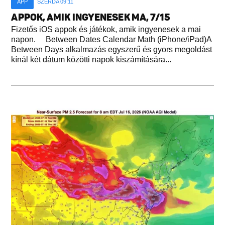
APP
SZERDA 09:11
APPOK, AMIK INGYENESEK MA, 7/15
Fizetős iOS appok és játékok, amik ingyenesek a mai
napon. Between Dates Calendar Math (iPhone/iPad)A
Between Days alkalmazás egyszerű és gyors megoldást
kínál két dátum közötti napok kiszámítására...