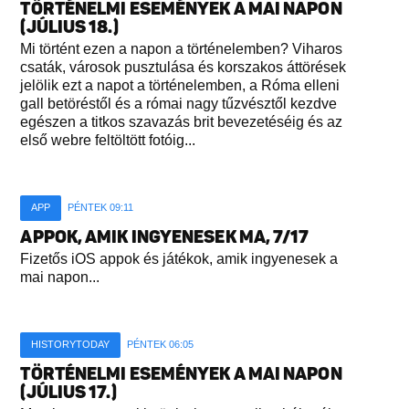
TÖRTÉNELMI ESEMÉNYEK A MAI NAPON
(JÚLIUS 18.)
Mi történt ezen a napon a történelemben? Viharos
csaták, városok pusztulása és korszakos áttörések
jelölik ezt a napot a történelemben, a Róma elleni
gall betöréstől és a római nagy tűzvésztől kezdve
egészen a titkos szavazás brit bevezetéséig és az
első webre feltöltött fotóig...
APP
PÉNTEK 09:11
APPOK, AMIK INGYENESEK MA, 7/17
Fizetős iOS appok és játékok, amik ingyenesek a
mai napon...
HISTORYTODAY
PÉNTEK 06:05
TÖRTÉNELMI ESEMÉNYEK A MAI NAPON
(JÚLIUS 17.)