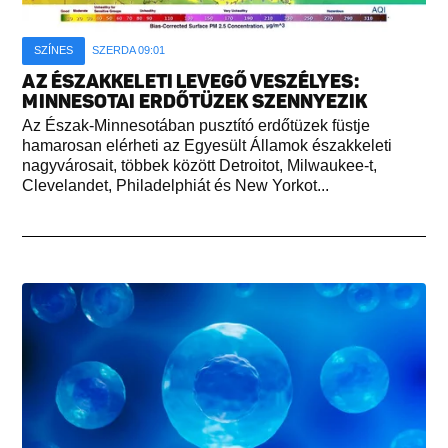
SZÍNES
SZERDA 09:01
AZ ÉSZAKKELETI LEVEGŐ VESZÉLYES:
MINNESOTAI ERDŐTÜZEK SZENNYEZIK
Az Észak-Minnesotában pusztító erdőtüzek füstje
hamarosan elérheti az Egyesült Államok északkeleti
nagyvárosait, többek között Detroitot, Milwaukee-t,
Clevelandet, Philadelphiát és New Yorkot...