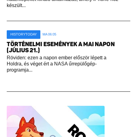
készült...
HISTORYTODAY
MA 06:05
TÖRTÉNELMI ESEMÉNYEK A MAI NAPON
(JÚLIUS 21.)
Röviden: ezen a napon ember először lépett a
Holdra, és véget ért a NASA űrrepülőgép-
programja...