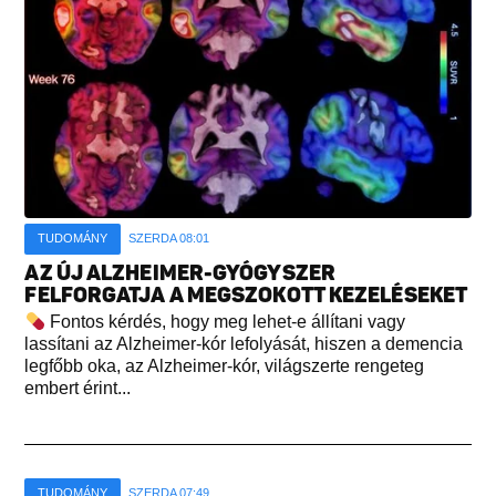
TUDOMÁNY
SZERDA 08:01
AZ ÚJ ALZHEIMER-GYÓGYSZER
FELFORGATJA A MEGSZOKOTT KEZELÉSEKET
Fontos kérdés, hogy meg lehet-e állítani vagy
lassítani az Alzheimer-kór lefolyását, hiszen a demencia
legfőbb oka, az Alzheimer-kór, világszerte rengeteg
embert érint...
TUDOMÁNY
SZERDA 07:49