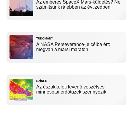
Az emberes SpaceX Mars-küldetés? Ne
számítsunk rá ebben az évtizedben
TUDOMÁNY
A NASA Perseverance-je célba ért:
megvan a marsi maraton
SZÍNES
Az északkeleti levegő veszélyes:
minnesotai erdőtüzek szennyezik