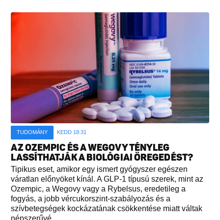
TUDOMÁNY
KEDD 18:31
AZ OZEMPIC ÉS A WEGOVY TÉNYLEG
LASSÍTHATJÁK A BIOLÓGIAI ÖREGEDÉST?
Tipikus eset, amikor egy ismert gyógyszer egészen
váratlan előnyöket kínál. A GLP-1 típusú szerek, mint az
Ozempic, a Wegovy vagy a Rybelsus, eredetileg a
fogyás, a jobb vércukorszint-szabályozás és a
szívbetegségek kockázatának csökkentése miatt váltak
népszerűvé...