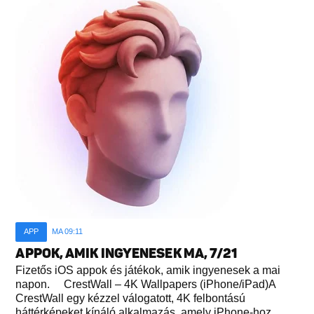
APP
MA 09:11
APPOK, AMIK INGYENESEK MA, 7/21
Fizetős iOS appok és játékok, amik ingyenesek a mai
napon. CrestWall – 4K Wallpapers (iPhone/iPad)A
CrestWall egy kézzel válogatott, 4K felbontású
háttérképeket kínáló alkalmazás, amely iPhone-hoz