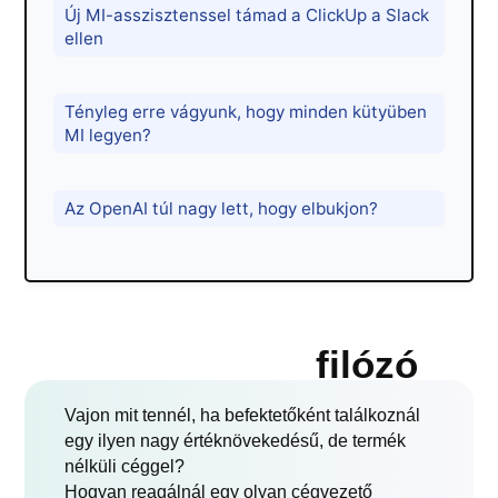
Új MI-asszisztenssel támad a ClickUp a Slack
ellen
Tényleg erre vágyunk, hogy minden kütyüben
MI legyen?
Az OpenAI túl nagy lett, hogy elbukjon?
filózó
Vajon mit tennél, ha befektetőként találkoznál
egy ilyen nagy értéknövekedésű, de termék
nélküli céggel?
Hogyan reagálnál egy olyan cégvezető