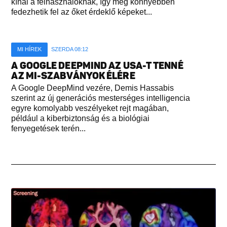
kínál a felhasználóknak, így még könnyebben
fedezhetik fel az őket érdeklő képeket...
MI HÍREK
SZERDA 08:12
A GOOGLE DEEPMIND AZ USA-T TENNÉ
AZ MI-SZABVÁNYOK ÉLÉRE
A Google DeepMind vezére, Demis Hassabis
szerint az új generációs mesterséges intelligencia
egyre komolyabb veszélyeket rejt magában,
például a kiberbiztonság és a biológiai
fenyegetések terén...