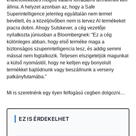
állnia. A helyzet azonban az, hogy a Safe
Superintelligence jelenleg egyáltalán nem termel
bevételt, és a közeljövőben nem is tervez AI termékeket
piacra dobni. Ahogy Sutskever, a cég vezetője
nyilatkozta júniusban a Bloombergnek: “Ez a cég
különleges abban, hogy első terméke maga a
biztonságos szuperintelligencia lesz, és addig semmi
mással nem foglalkozik. Teljesen elszigeteljük magunkat
a külső nyomástól, hogy ne kelljen egy bonyolult
termékkel bajlódnunk vagy beszállnunk a verseny
patkányfutamába.”
Mi is szeretnénk egy ilyen felfogású cegben dolgozni…
EZ IS ÉRDEKELHET