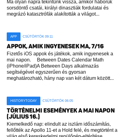
Ma olyan napra tekintünk vissza, amikor háborúk
sorsdöntő csatái, királyi dinasztiák fordulatai és
megrázó katasztrófák alakították a világot...
APP
CSÜTÖRTÖK 09:11
APPOK, AMIK INGYENESEK MA, 7/16
Fizetős iOS appok és játékok, amik ingyenesek a
mai napon. Between Dates Calendar Math
(iPhone/iPad)A Between Days alkalmazás
segítségével egyszerűen és gyorsan
meghatározható, hány nap van két dátum között...
HISTORYTODAY
CSÜTÖRTÖK 06:05
TÖRTÉNELMI ESEMÉNYEK A MAI NAPON
(JÚLIUS 16.)
Kiemelkedő nap: elindult az iszlám időszámítás,
fellőtték az Apollo 11-et a Hold felé, és megtörtént a
világ első kereskedelmi repülőgép-eltérítése...