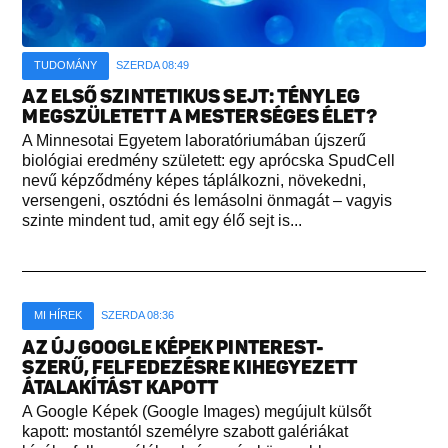
TUDOMÁNY
SZERDA 08:49
AZ ELSŐ SZINTETIKUS SEJT: TÉNYLEG
MEGSZÜLETETT A MESTERSÉGES ÉLET?
A Minnesotai Egyetem laboratóriumában újszerű
biológiai eredmény született: egy aprócska SpudCell
nevű képződmény képes táplálkozni, növekedni,
versengeni, osztódni és lemásolni önmagát – vagyis
szinte mindent tud, amit egy élő sejt is...
MI HÍREK
SZERDA 08:36
AZ ÚJ GOOGLE KÉPEK PINTEREST-
SZERŰ, FELFEDEZÉSRE KIHEGYEZETT
ÁTALAKÍTÁST KAPOTT
A Google Képek (Google Images) megújult külsőt
kapott: mostantól személyre szabott galériákat