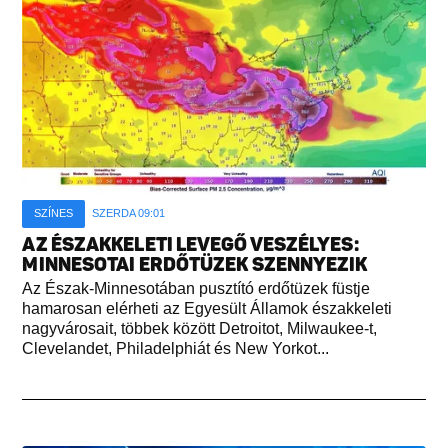
SZÍNES
SZERDA 09:01
AZ ÉSZAKKELETI LEVEGŐ VESZÉLYES:
MINNESOTAI ERDŐTÜZEK SZENNYEZIK
Az Észak-Minnesotában pusztító erdőtüzek füstje
hamarosan elérheti az Egyesült Államok északkeleti
nagyvárosait, többek között Detroitot, Milwaukee-t,
Clevelandet, Philadelphiát és New Yorkot...