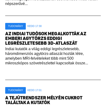
népszerűvé...
TUDOMÁNY
KEDD 17:30
AZ INDIAI TUDÓSOK MEGALKOTTÁK AZ
EMBERI AGYTÖRZS EDDIGI
LEGRÉSZLETESEBB 3D-ATLASZÁT
Indiai kutatók a világ eddigi legrészletesebb,
háromdimenziós agytörzs-atlaszát hozták létre,
amelyben MRI-felvételeket több mint 500
mikroszkópos szövetrészlettel kapcsoltak össze...
TUDOMÁNY
KEDD 17:01
A TEJÚTRENDSZER MÉLYÉN CUKROT
TALÁLTAK A KUTATÓK