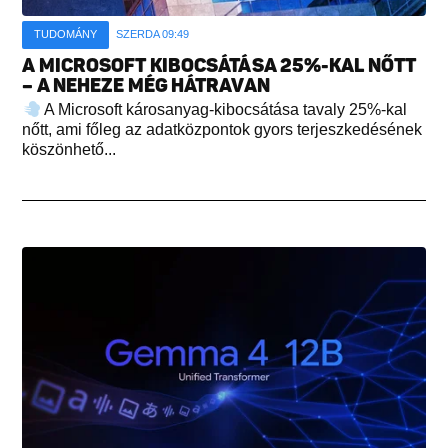
TUDOMÁNY
SZERDA 09:49
A MICROSOFT KIBOCSÁTÁSA 25%-KAL NŐTT
– A NEHEZE MÉG HÁTRAVAN
A Microsoft károsanyag-kibocsátása tavaly 25%-kal
nőtt, ami főleg az adatközpontok gyors terjeszkedésének
köszönhető...