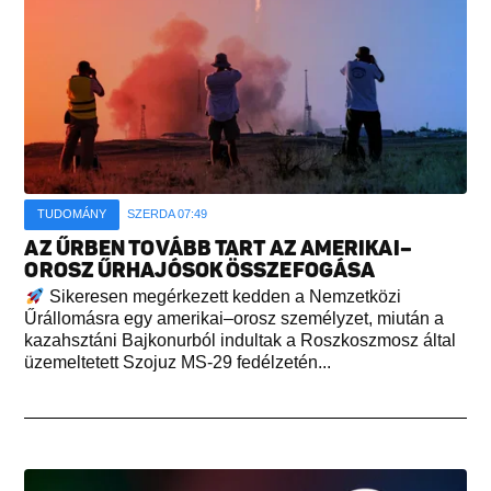
TUDOMÁNY
SZERDA 07:49
AZ ŰRBEN TOVÁBB TART AZ AMERIKAI–
OROSZ ŰRHAJÓSOK ÖSSZEFOGÁSA
Sikeresen megérkezett kedden a Nemzetközi
Űrállomásra egy amerikai–orosz személyzet, miután a
kazahsztáni Bajkonurból indultak a Roszkoszmosz által
üzemeltetett Szojuz MS-29 fedélzetén...