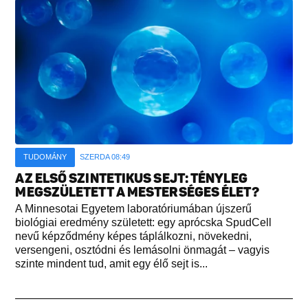
TUDOMÁNY
SZERDA 08:49
AZ ELSŐ SZINTETIKUS SEJT: TÉNYLEG
MEGSZÜLETETT A MESTERSÉGES ÉLET?
A Minnesotai Egyetem laboratóriumában újszerű
biológiai eredmény született: egy aprócska SpudCell
nevű képződmény képes táplálkozni, növekedni,
versengeni, osztódni és lemásolni önmagát – vagyis
szinte mindent tud, amit egy élő sejt is...