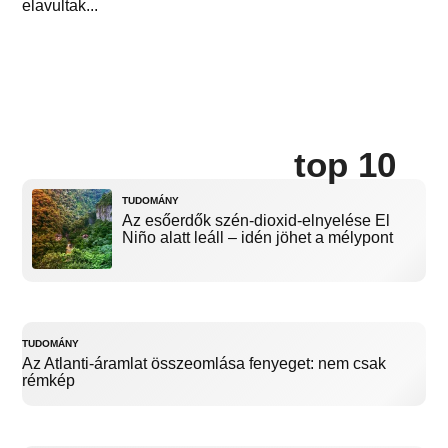
elavultak...
top 10
TUDOMÁNY
Az esőerdők szén-dioxid-elnyelése El
Niño alatt leáll – idén jöhet a mélypont
TUDOMÁNY
Az Atlanti-áramlat összeomlása fenyeget: nem csak
rémkép