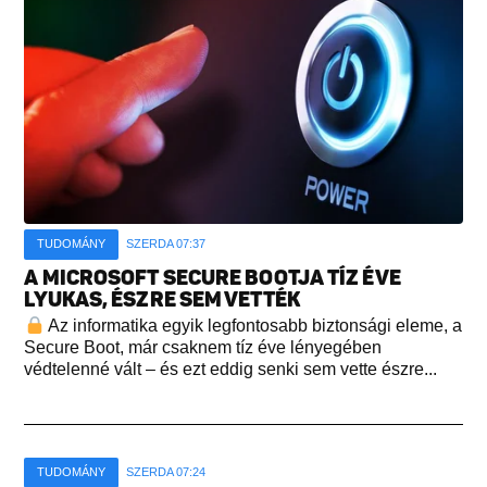
TUDOMÁNY
SZERDA 07:37
A MICROSOFT SECURE BOOTJA TÍZ ÉVE
LYUKAS, ÉSZRE SEM VETTÉK
Az informatika egyik legfontosabb biztonsági eleme, a
Secure Boot, már csaknem tíz éve lényegében
védtelenné vált – és ezt eddig senki sem vette észre...
TUDOMÁNY
SZERDA 07:24