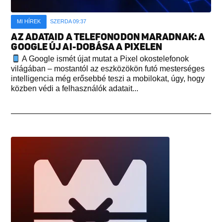
MI HÍREK
SZERDA 09:37
AZ ADATAID A TELEFONODON MARADNAK: A
GOOGLE ÚJ AI-DOBÁSA A PIXELEN
A Google ismét újat mutat a Pixel okostelefonok
világában – mostantól az eszközökön futó mesterséges
intelligencia még erősebbé teszi a mobilokat, úgy, hogy
közben védi a felhasználók adatait...