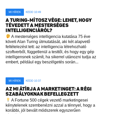
MI HÍREK
KEDD 10:49
A TURING-MÍTOSZ VÉGE: LEHET, HOGY
TÉVEDETT A MESTERSÉGES
INTELLIGENCIÁRÓL?
A mesterséges intelligencia kutatása 75 éve
követi Alan Turing útmutatását, aki két alapvető
feltételezést tett: az intelligencia létrehozható
szoftverből, függetlenül a testtől, és hogy egy gép
intelligensnek számít, ha sikerrel utánozni tudja az
embert, például egy beszélgetés során...
MI HÍREK
KEDD 10:37
AZ MI ÁTÍRJA A MARKETINGET: A RÉGI
SZABÁLYOKNAK BEFELLEGZETT
A Fortune 500 cégek vezető marketingesei
kénytelenek szembenézni azzal a ténnyel, hogy a
korábbi, jól bevált módszerek egyszerűen