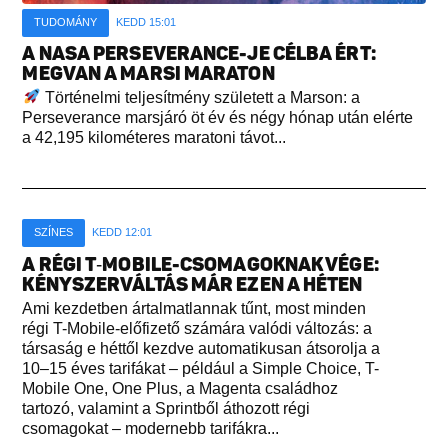
TUDOMÁNY
KEDD 15:01
A NASA PERSEVERANCE-JE CÉLBA ÉRT:
MEGVAN A MARSI MARATON
Történelmi teljesítmény született a Marson: a
Perseverance marsjáró öt év és négy hónap után elérte
a 42,195 kilométeres maratoni távot...
SZÍNES
KEDD 12:01
A RÉGI T‑MOBILE-CSOMAGOKNAK VÉGE:
KÉNYSZERVÁLTÁS MÁR EZEN A HÉTEN
Ami kezdetben ártalmatlannak tűnt, most minden
régi T-Mobile-előfizető számára valódi változás: a
társaság e héttől kezdve automatikusan átsorolja a
10–15 éves tarifákat – például a Simple Choice, T-
Mobile One, One Plus, a Magenta családhoz
tartozó, valamint a Sprintből áthozott régi
csomagokat – modernebb tarifákra...