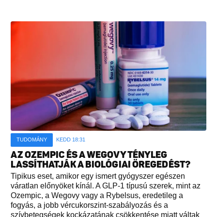
TUDOMÁNY
KEDD 18:31
AZ OZEMPIC ÉS A WEGOVY TÉNYLEG
LASSÍTHATJÁK A BIOLÓGIAI ÖREGEDÉST?
Tipikus eset, amikor egy ismert gyógyszer egészen
váratlan előnyöket kínál. A GLP-1 típusú szerek, mint az
Ozempic, a Wegovy vagy a Rybelsus, eredetileg a
fogyás, a jobb vércukorszint-szabályozás és a
szívbetegségek kockázatának csökkentése miatt váltak