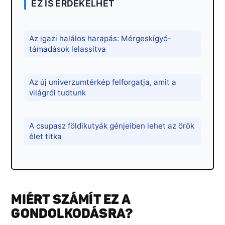
EZ IS ÉRDEKELHET
Az igazi halálos harapás: Mérgeskígyó-
támadások lelassítva
Az új univerzumtérkép felforgatja, amit a
világról tudtunk
A csupasz földikutyák génjeiben lehet az örök
élet titka
MIÉRT SZÁMÍT EZ A
GONDOLKODÁSRA?