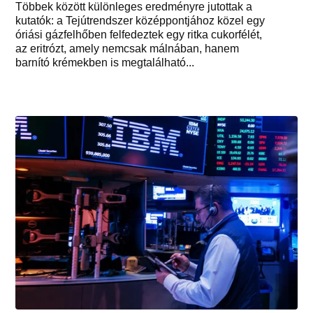
Többek között különleges eredményre jutottak a
kutatók: a Tejútrendszer középpontjához közel egy
óriási gázfelhőben felfedeztek egy ritka cukorfélét,
az eritrózt, amely nemcsak málnában, hanem
barnító krémekben is megtalálható...