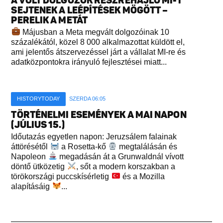
A VOLT DOLGOZÓK RÉSZREHAJLÓ MI-T
SEJTENEK A LEÉPÍTÉSEK MÖGÖTT –
PERELIK A METÁT
Májusban a Meta megvált dolgozóinak 10
százalékától, közel 8 000 alkalmazottat küldött el,
ami jelentős átszervezéssel járt a vállalat MI-re és
adatközpontokra irányuló fejlesztései miatt...
HISTORYTODAY
SZERDA 06:05
TÖRTÉNELMI ESEMÉNYEK A MAI NAPON
(JÚLIUS 15.)
Időutazás egyetlen napon: Jeruzsálem falainak
áttörésétől
a Rosetta-kő
megtalálásán és
Napoleon
megadásán át a Grunwaldnál vívott
döntő ütközetig
, sőt a modern korszakban a
törökországi puccskísérletig
és a Mozilla
alapításáig
...