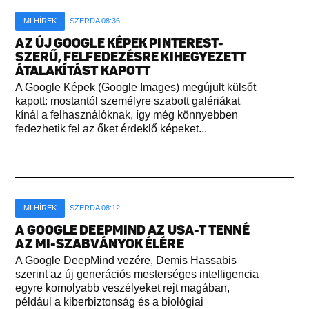
MI HÍREK
SZERDA 08:36
AZ ÚJ GOOGLE KÉPEK PINTEREST-
SZERŰ, FELFEDEZÉSRE KIHEGYEZETT
ÁTALAKÍTÁST KAPOTT
A Google Képek (Google Images) megújult külsőt
kapott: mostantól személyre szabott galériákat
kínál a felhasználóknak, így még könnyebben
fedezhetik fel az őket érdeklő képeket...
MI HÍREK
SZERDA 08:12
A GOOGLE DEEPMIND AZ USA-T TENNÉ
AZ MI-SZABVÁNYOK ÉLÉRE
A Google DeepMind vezére, Demis Hassabis
szerint az új generációs mesterséges intelligencia
egyre komolyabb veszélyeket rejt magában,
például a kiberbiztonság és a biológiai