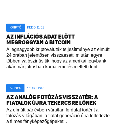
KRIPTÓ
KEDD 11:31
AZ INFLÁCIÓS ADAT ELŐTT
MEGROGGYAN A BITCOIN
A legnagyobb kriptovaluták teljesítménye az elmúlt
24 órában jelentősen visszaesett, miután egyre
többen valószínűsítik, hogy az amerikai jegybank
akár már júliusban kamatemelés mellett dönt...
SZÍNES
KEDD 11:02
AZ ANALÓG FOTÓZÁS VISSZATÉR: A
FIATALOK ÚJRA TEKERCSRE LŐNEK
Az elmúlt pár évben váratlan fordulat történt a
fotózás világában: a fiatal generáció újra felfedezte
a filmes fényképezőgépeket...