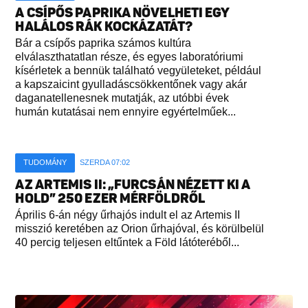
A CSÍPŐS PAPRIKA NÖVELHETI EGY
HALÁLOS RÁK KOCKÁZATÁT?
Bár a csípős paprika számos kultúra
elválaszthatatlan része, és egyes laboratóriumi
kísérletek a bennük található vegyületeket, például
a kapszaicint gyulladáscsökkentőnek vagy akár
daganatellenesnek mutatják, az utóbbi évek
humán kutatásai nem ennyire egyértelműek...
TUDOMÁNY
SZERDA 07:02
AZ ARTEMIS II: „FURCSÁN NÉZETT KI A
HOLD” 250 EZER MÉRFÖLDRŐL
Április 6-án négy űrhajós indult el az Artemis II
misszió keretében az Orion űrhajóval, és körülbelül
40 percig teljesen eltűntek a Föld látóteréből...