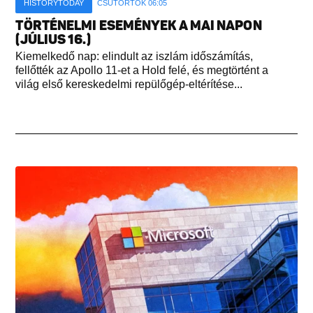
HISTORYTODAY
CSÜTÖRTÖK 06:05
TÖRTÉNELMI ESEMÉNYEK A MAI NAPON
(JÚLIUS 16.)
Kiemelkedő nap: elindult az iszlám időszámítás,
fellőtték az Apollo 11-et a Hold felé, és megtörtént a
világ első kereskedelmi repülőgép-eltérítése...