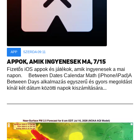
APP
SZERDA 09:11
APPOK, AMIK INGYENESEK MA, 7/15
Fizetős iOS appok és játékok, amik ingyenesek a mai
napon. Between Dates Calendar Math (iPhone/iPad)A
Between Days alkalmazás egyszerű és gyors megoldást
kínál két dátum közötti napok kiszámítására...