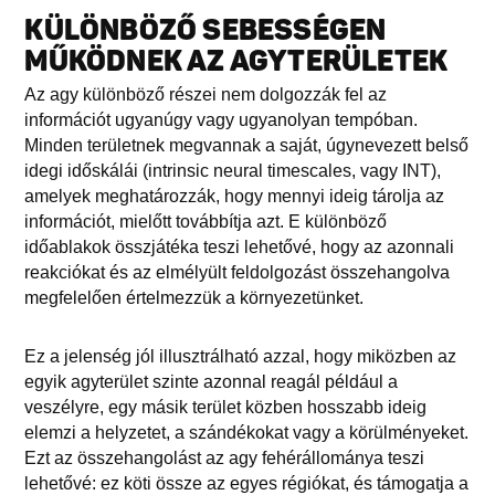
KÜLÖNBÖZŐ SEBESSÉGEN
MŰKÖDNEK AZ AGYTERÜLETEK
Az agy különböző részei nem dolgozzák fel az
információt ugyanúgy vagy ugyanolyan tempóban.
Minden területnek megvannak a saját, úgynevezett belső
idegi időskálái (intrinsic neural timescales, vagy INT),
amelyek meghatározzák, hogy mennyi ideig tárolja az
információt, mielőtt továbbítja azt. E különböző
időablakok összjátéka teszi lehetővé, hogy az azonnali
reakciókat és az elmélyült feldolgozást összehangolva
megfelelően értelmezzük a környezetünket.
Ez a jelenség jól illusztrálható azzal, hogy miközben az
egyik agyterület szinte azonnal reagál például a
veszélyre, egy másik terület közben hosszabb ideig
elemzi a helyzetet, a szándékokat vagy a körülményeket.
Ezt az összehangolást az agy fehérállománya teszi
lehetővé: ez köti össze az egyes régiókat, és támogatja a