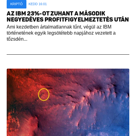
KRIPTÓ
KEDD 16:01
AZ IBM 23%-OT ZUHANT A MÁSODIK
NEGYEDÉVES PROFITFIGYELMEZTETÉS UTÁN
Ami kezdetben ártalmatlannak tűnt, végül az IBM
történetének egyik legsötétebb napjához vezetett a
tőzsdén...