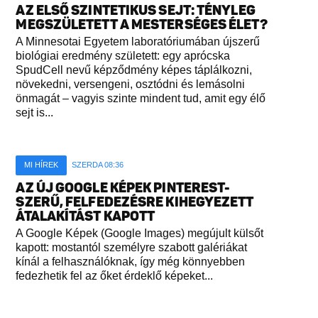
AZ ELSŐ SZINTETIKUS SEJT: TÉNYLEG
MEGSZÜLETETT A MESTERSÉGES ÉLET?
A Minnesotai Egyetem laboratóriumában újszerű
biológiai eredmény született: egy aprócska
SpudCell nevű képződmény képes táplálkozni,
növekedni, versengeni, osztódni és lemásolni
önmagát – vagyis szinte mindent tud, amit egy élő
sejt is...
MI HÍREK
SZERDA 08:36
AZ ÚJ GOOGLE KÉPEK PINTEREST-
SZERŰ, FELFEDEZÉSRE KIHEGYEZETT
ÁTALAKÍTÁST KAPOTT
A Google Képek (Google Images) megújult külsőt
kapott: mostantól személyre szabott galériákat
kínál a felhasználóknak, így még könnyebben
fedezhetik fel az őket érdeklő képeket...