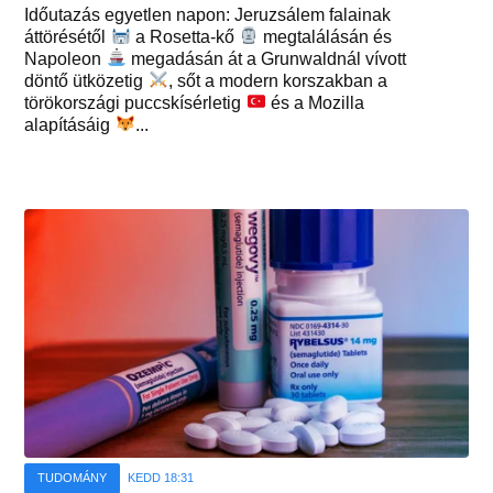
Időutazás egyetlen napon: Jeruzsálem falainak
áttörésétől
a Rosetta-kő
megtalálásán és
Napoleon
megadásán át a Grunwaldnál vívott
döntő ütközetig
, sőt a modern korszakban a
törökországi puccskísérletig
és a Mozilla
alapításáig
...
TUDOMÁNY
KEDD 18:31