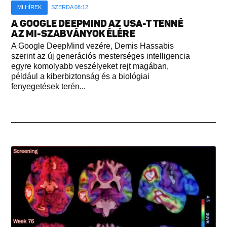
MI HÍREK
SZERDA 08:12
A GOOGLE DEEPMIND AZ USA-T TENNÉ
AZ MI-SZABVÁNYOK ÉLÉRE
A Google DeepMind vezére, Demis Hassabis
szerint az új generációs mesterséges intelligencia
egyre komolyabb veszélyeket rejt magában,
például a kiberbiztonság és a biológiai
fenyegetések terén...