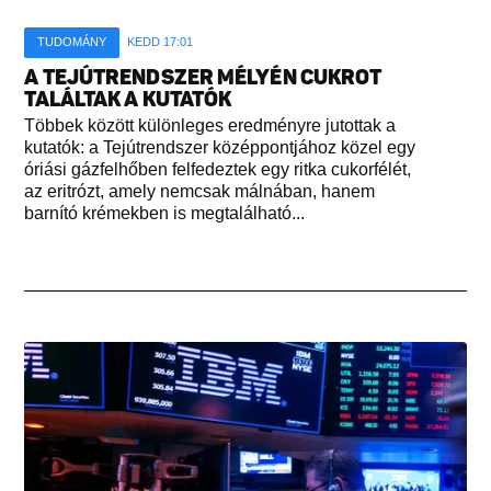
TUDOMÁNY
KEDD 17:01
A TEJÚTRENDSZER MÉLYÉN CUKROT
TALÁLTAK A KUTATÓK
Többek között különleges eredményre jutottak a
kutatók: a Tejútrendszer középpontjához közel egy
óriási gázfelhőben felfedeztek egy ritka cukorfélét,
az eritrózt, amely nemcsak málnában, hanem
barnító krémekben is megtalálható...