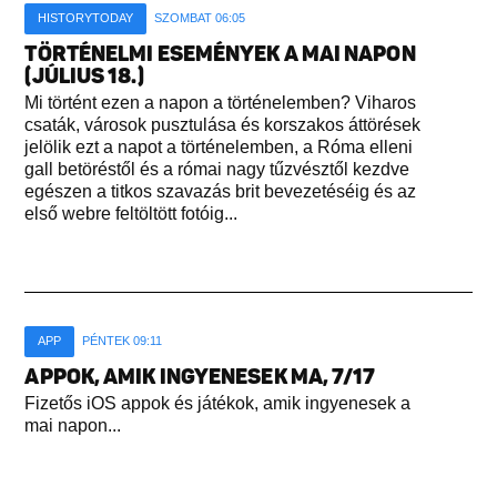
HISTORYTODAY
SZOMBAT 06:05
TÖRTÉNELMI ESEMÉNYEK A MAI NAPON
(JÚLIUS 18.)
Mi történt ezen a napon a történelemben? Viharos
csaták, városok pusztulása és korszakos áttörések
jelölik ezt a napot a történelemben, a Róma elleni
gall betöréstől és a római nagy tűzvésztől kezdve
egészen a titkos szavazás brit bevezetéséig és az
első webre feltöltött fotóig...
APP
PÉNTEK 09:11
APPOK, AMIK INGYENESEK MA, 7/17
Fizetős iOS appok és játékok, amik ingyenesek a
mai napon...