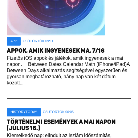
APP
CSÜTÖRTÖK 09:11
APPOK, AMIK INGYENESEK MA, 7/16
Fizetős iOS appok és játékok, amik ingyenesek a mai
napon. Between Dates Calendar Math (iPhone/iPad)A
Between Days alkalmazás segítségével egyszerűen és
gyorsan meghatározható, hány nap van két dátum
között...
HISTORYTODAY
CSÜTÖRTÖK 06:05
TÖRTÉNELMI ESEMÉNYEK A MAI NAPON
(JÚLIUS 16.)
Kiemelkedő nap: elindult az iszlám időszámítás,