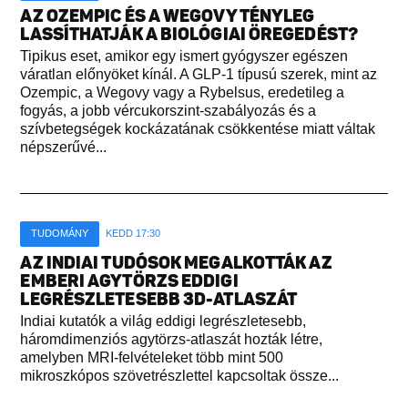
AZ OZEMPIC ÉS A WEGOVY TÉNYLEG
LASSÍTHATJÁK A BIOLÓGIAI ÖREGEDÉST?
Tipikus eset, amikor egy ismert gyógyszer egészen
váratlan előnyöket kínál. A GLP-1 típusú szerek, mint az
Ozempic, a Wegovy vagy a Rybelsus, eredetileg a
fogyás, a jobb vércukorszint-szabályozás és a
szívbetegségek kockázatának csökkentése miatt váltak
népszerűvé...
TUDOMÁNY
KEDD 17:30
AZ INDIAI TUDÓSOK MEGALKOTTÁK AZ
EMBERI AGYTÖRZS EDDIGI
LEGRÉSZLETESEBB 3D-ATLASZÁT
Indiai kutatók a világ eddigi legrészletesebb,
háromdimenziós agytörzs-atlaszát hozták létre,
amelyben MRI-felvételeket több mint 500
mikroszkópos szövetrészlettel kapcsoltak össze...