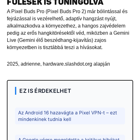
FÜLESEK IS TUNINGOLVA
A Pixel Buds Pro (Pixel Buds Pro 2) már bólintással és
fejrázással is vezérelhető, adaptív hangzást nyújt,
alkalmazkodva a környezethez, a hangos zajvédelem
pedig az erős hangkitörésektől véd, miközben a Gemini
Live (Gemini élő beszédhang-kijavítás) zajos
környezetben is tisztábbá teszi a hívásokat.
2025, adrienne, hardware.slashdot.org alapján
EZ IS ÉRDEKELHET
Az Android 16 hazavágta a Pixel VPN-t – ezt
mindenkinek tudnia kell
A Google végre megoldotta a kritikus hibákat