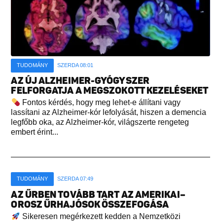
TUDOMÁNY
SZERDA 08:01
AZ ÚJ ALZHEIMER-GYÓGYSZER
FELFORGATJA A MEGSZOKOTT KEZELÉSEKET
Fontos kérdés, hogy meg lehet-e állítani vagy
lassítani az Alzheimer-kór lefolyását, hiszen a demencia
legfőbb oka, az Alzheimer-kór, világszerte rengeteg
embert érint...
TUDOMÁNY
SZERDA 07:49
AZ ŰRBEN TOVÁBB TART AZ AMERIKAI–
OROSZ ŰRHAJÓSOK ÖSSZEFOGÁSA
Sikeresen megérkezett kedden a Nemzetközi