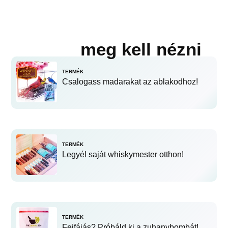
meg kell nézni
TERMÉK
Csalogass madarakat az ablakodhoz!
TERMÉK
Legyél saját whiskymester otthon!
TERMÉK
Fejfájás? Próbáld ki a zuhanybombát!