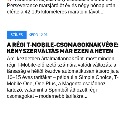
Perseverance marsjáró öt év és négy hónap után
elérte a 42,195 kilométeres maratoni távot...
SZÍNES
KEDD 12:01
A RÉGI T‑MOBILE-CSOMAGOKNAK VÉGE:
KÉNYSZERVÁLTÁS MÁR EZEN A HÉTEN
Ami kezdetben ártalmatlannak tűnt, most minden
régi T-Mobile-előfizető számára valódi változás: a
társaság e héttől kezdve automatikusan átsorolja a
10–15 éves tarifákat – például a Simple Choice, T-
Mobile One, One Plus, a Magenta családhoz
tartozó, valamint a Sprintből áthozott régi
csomagokat – modernebb tarifákra...