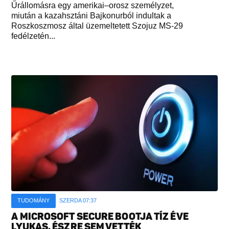
Űrállomásra egy amerikai–orosz személyzet,
miután a kazahsztáni Bajkonurból indultak a
Roszkoszmosz által üzemeltetett Szojuz MS-29
fedélzetén...
TUDOMÁNY
SZERDA 07:37
A MICROSOFT SECURE BOOTJA TÍZ ÉVE
LYUKAS, ÉSZRE SEM VETTÉK