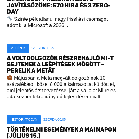
JAVÍTÁSÖZÖNE: 570 HIBA ÉS 3 ZERO-
DAY
Szinte példátlanul nagy frissítési csomagot
adott ki a Microsoft a 2026...
MI HÍREK
SZERDA 06:25
A VOLT DOLGOZÓK RÉSZREHAJLÓ MI-T
SEJTENEK A LEÉPÍTÉSEK MÖGÖTT –
PERELIK A METÁT
Májusban a Meta megvált dolgozóinak 10
százalékától, közel 8 000 alkalmazottat küldött el,
ami jelentős átszervezéssel járt a vállalat MI-re és
adatközpontokra irányuló fejlesztései miatt...
HISTORYTODAY
SZERDA 06:05
TÖRTÉNELMI ESEMÉNYEK A MAI NAPON
(JÚLIUS 15.)