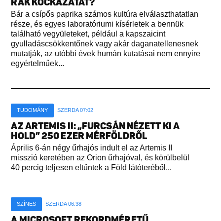
RÁK KOCKÁZATÁT?
Bár a csípős paprika számos kultúra elválaszthatatlan
része, és egyes laboratóriumi kísérletek a bennük
található vegyületeket, például a kapszaicint
gyulladáscsökkentőnek vagy akár daganatellenesnek
mutatják, az utóbbi évek humán kutatásai nem ennyire
egyértelműek...
TUDOMÁNY
SZERDA 07:02
AZ ARTEMIS II: „FURCSÁN NÉZETT KI A
HOLD” 250 EZER MÉRFÖLDRŐL
Április 6-án négy űrhajós indult el az Artemis II
misszió keretében az Orion űrhajóval, és körülbelül
40 percig teljesen eltűntek a Föld látóteréből...
SZÍNES
SZERDA 06:38
A MICROSOFT REKORDMÉRETŰ