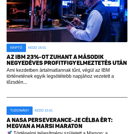
KRIPTÓ
KEDD 16:01
AZ IBM 23%-OT ZUHANT A MÁSODIK
NEGYEDÉVES PROFITFIGYELMEZTETÉS UTÁN
Ami kezdetben ártalmatlannak tűnt, végül az IBM
történetének egyik legsötétebb napjához vezetett a
tőzsdén...
TUDOMÁNY
KEDD 15:01
A NASA PERSEVERANCE-JE CÉLBA ÉRT:
MEGVAN A MARSI MARATON
Történelmi teljesítmény született a Marson: a