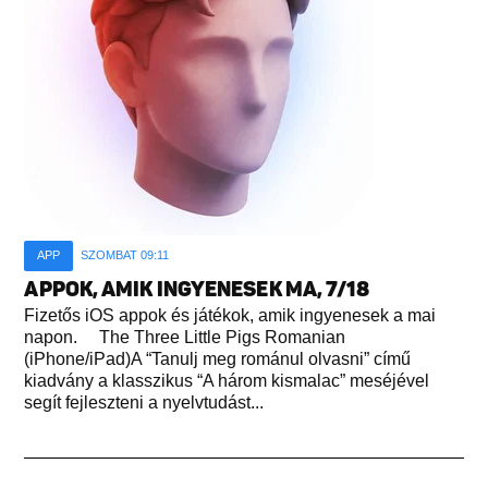
APP
SZOMBAT 09:11
APPOK, AMIK INGYENESEK MA, 7/18
Fizetős iOS appok és játékok, amik ingyenesek a mai
napon. The Three Little Pigs Romanian
(iPhone/iPad)A “Tanulj meg románul olvasni” című
kiadvány a klasszikus “A három kismalac” meséjével
segít fejleszteni a nyelvtudást...