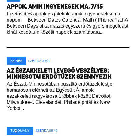
APPOK, AMIK INGYENESEK MA, 7/15
Fizetős iOS appok és játékok, amik ingyenesek a mai
napon. Between Dates Calendar Math (iPhone/iPad)A
Between Days alkalmazás egyszerű és gyors megoldást
kínál két dátum közötti napok kiszámítására...
SZÍNES
SZERDA 09:01
AZ ÉSZAKKELETI LEVEGŐ VESZÉLYES:
MINNESOTAI ERDŐTÜZEK SZENNYEZIK
Az Észak-Minnesotában pusztító erdőtüzek füstje
hamarosan elérheti az Egyesült Államok
északkeleti nagyvárosait, többek között Detroitot,
Milwaukee-t, Clevelandet, Philadelphiát és New
Yorkot...
TUDOMÁNY
SZERDA 08:49