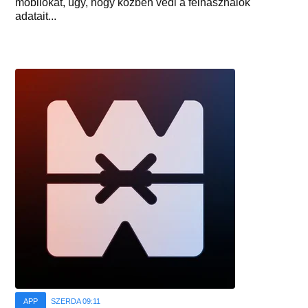
mobilokat, úgy, hogy közben védi a felhasználók
adatait...
APP
SZERDA 09:11