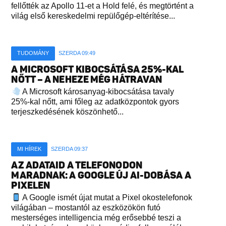
fellőtték az Apollo 11-et a Hold felé, és megtörtént a
világ első kereskedelmi repülőgép-eltérítése...
TUDOMÁNY
SZERDA 09:49
A MICROSOFT KIBOCSÁTÁSA 25%-KAL
NŐTT – A NEHEZE MÉG HÁTRAVAN
A Microsoft károsanyag-kibocsátása tavaly
25%-kal nőtt, ami főleg az adatközpontok gyors
terjeszkedésének köszönhető...
MI HÍREK
SZERDA 09:37
AZ ADATAID A TELEFONODON
MARADNAK: A GOOGLE ÚJ AI-DOBÁSA A
PIXELEN
A Google ismét újat mutat a Pixel okostelefonok
világában – mostantól az eszközökön futó
mesterséges intelligencia még erősebbé teszi a