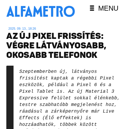
MENU
2025. 09. 13., 18:26
AZ ÚJ PIXEL FRISSÍTÉS:
VÉGRE LÁTVÁNYOSABB,
OKOSABB TELEFONOK
Szeptemberben új, látványos
frissítést kaptak a régebbi Pixel
eszközök, például a Pixel 6 és a
Pixel Tablet is. Az új Material 3
Expressive felület sokkal élénkebb,
testre szabhatóbb megjelenést hoz,
ráadásul a zárképernyőre már Live
Effects (Élő effektek) is
hozzáadhatók, többek között