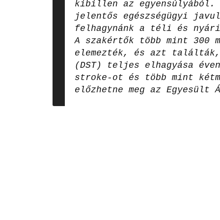
kibillen az egyensúlyából.
jelentős egészségügyi javu
felhagynánk a téli és nyár
A szakértők több mint 300 
elemezték, és azt találták
(DST) teljes elhagyása éve
stroke-ot és több mint két
előzhetne meg az Egyesült 