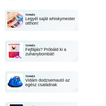
TERMÉK
Legyél saját whiskymester
otthon!
TERMÉK
Fejfájás? Próbáld ki a
zuhanybombát!
TERMÉK
Vidám dodzsemautó az
egész családnak