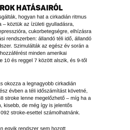
AROK HATÁSAIRÓL
gálták, hogyan hat a cirkadián ritmus
 – köztük az ízületi gyulladásra,
presszióra, cukorbetegségre, elhízásra
i rendszerben: állandó téli idő, állandó
módszer. Szimulálták az egész év során a
hozzáférést minden amerikai
10 és reggel 7 között alszik, és 9-től
ás okozza a legnagyobb cirkadián
ész évben a téli időszámítást követné,
88 stroke lenne megelőzhető – míg ha a
 kisebb, de még így is jelentős
 092 stroke-esettel számolhatnánk.
an egyik rendszer sem hozott