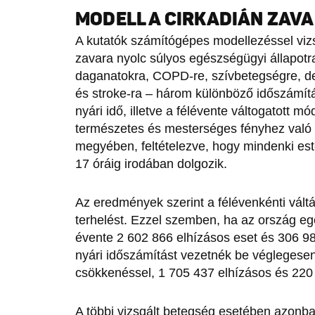
MODELL A CIRKADIÁN ZAV
A kutatók számítógépes modellezéssel vizs
zavara nyolc súlyos egészségügyi állapotra
daganatokra, COPD-re, szívbetegségre, de
és stroke-ra – három különböző időszámítás
nyári idő, illetve a félévente váltogatott 
természetes és mesterséges fényhez való 
megyében, feltételezve, hogy mindenki este 
17 óráig irodában dolgozik.
Az eredmények szerint a félévenkénti vált
terhelést. Ezzel szemben, ha az ország eg
évente 2 602 866 elhízásos eset és 306 9
nyári időszámítást vezetnék be véglegesen,
csökkenéssel, 1 705 437 elhízásos és 220
A többi vizsgált betegség esetében azonb