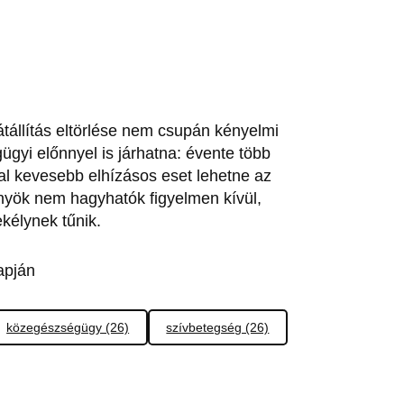
átállítás eltörlése nem csupán kényelmi
gyi előnnyel is járhatna: évente több
val kevesebb elhízásos eset lehetne az
nyök nem hagyhatók figyelmen kívül,
kélynek tűnik.
apján
közegészségügy (26)
szívbetegség (26)