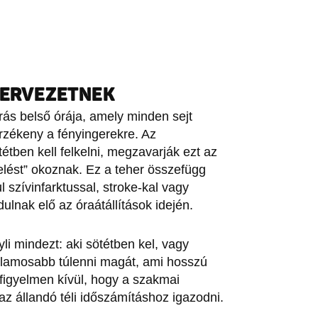
ZERVEZETNEK
órás belső órája, amely minden sejt
zékeny a fényingerekre. Az
tétben kell felkelni, megzavarják ezt az
elést” okoznak. Ez a teher összefügg
szívinfarktussal, stroke-kal vagy
lnak elő az óraátállítások idején.
li mindezt: aki sötétben kel, vagy
ajlamosabb túlenni magát, ami hosszú
figyelmen kívül, hogy a szakmai
z állandó téli időszámításhoz igazodni.