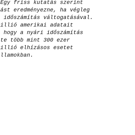
 Egy friss kutatás szerint
lást eredményezne, ha végleg
i időszámítás váltogatásával.
millió amerikai adatait
, hogy a nyári időszámítás
nte több mint 300 ezer
millió elhízásos esetet
Államokban.