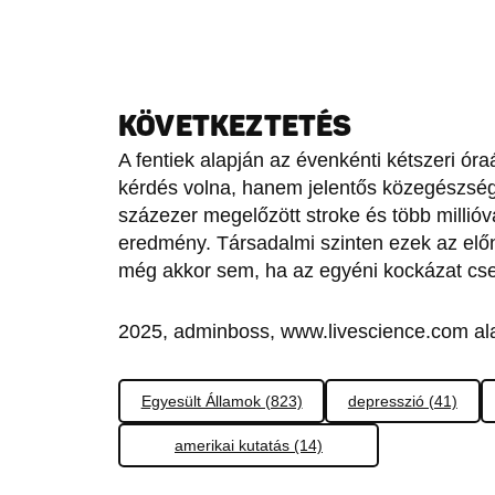
KÖVETKEZTETÉS
A fentiek alapján az évenkénti kétszeri óra
kérdés volna, hanem jelentős közegészségü
százezer megelőzött stroke és több millió
eredmény. Társadalmi szinten ezek az elő
még akkor sem, ha az egyéni kockázat cse
2025, adminboss, www.livescience.com al
Egyesült Államok (823)
depresszió (41)
amerikai kutatás (14)