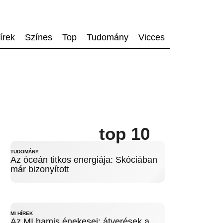
írek
Színes
Top
Tudomány
Vicces
top 10
TUDOMÁNY
Az óceán titkos energiája: Skóciában
már bizonyított
MI HÍREK
Az MI hamis énekesei: átverések a