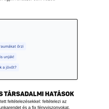
raumákat őrzi
is unják!
k a jövőt?
ÉS TÁRSADALMI HATÁSOK
tt feltételezésekkel: feltételezi az
nkarendet és a fix fényviszonyokat.