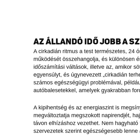
AZ ÁLLANDÓ IDŐ JOBB A S
A cirkadián ritmus a test természetes, 24 
működését összehangolja, és különösen ér
időszámítási váltások, illetve az, amikor sö
egyensúlyt, és úgynevezett „cirkadián terh
számos egészségügyi problémával, például 
autóbalesetekkel, amelyek gyakrabban fordu
A kipihentség és az energiaszint is megsíny
megváltoztatja megszokott napirendjét, h
távon elhízáshoz vezethet. Nem hagyható 
szervezetek szerint egészségesebb lenne a