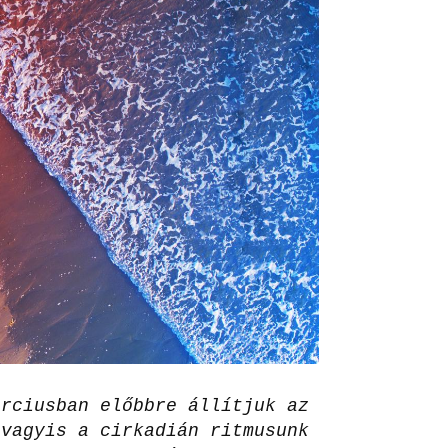
árciusban előbbre állítjuk az
 vagyis a cirkadián ritmusunk