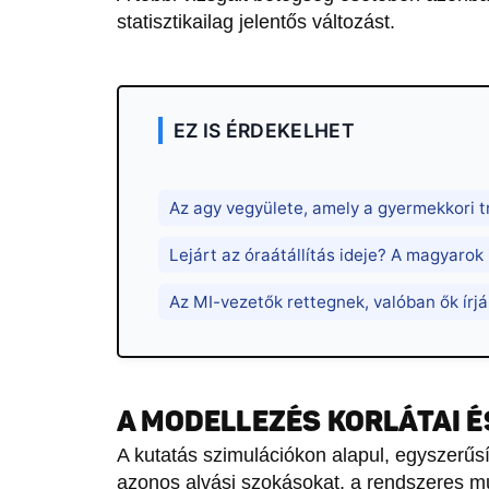
statisztikailag jelentős változást.
EZ IS ÉRDEKELHET
Az agy vegyülete, amely a gyermekkori t
Lejárt az óraátállítás ideje? A magyarok 
Az MI-vezetők rettegnek, valóban ők írjá
A MODELLEZÉS KORLÁTAI 
A kutatás szimulációkon alapul, egyszerűsíte
azonos alvási szokásokat, a rendszeres mu