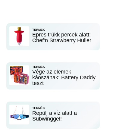
TERMÉK
Epres trükk percek alatt:
Chef’n Strawberry Huller
TERMÉK
Vége az elemek
káoszának: Battery Daddy
teszt
TERMÉK
Repülj a víz alatt a
Subwinggel!