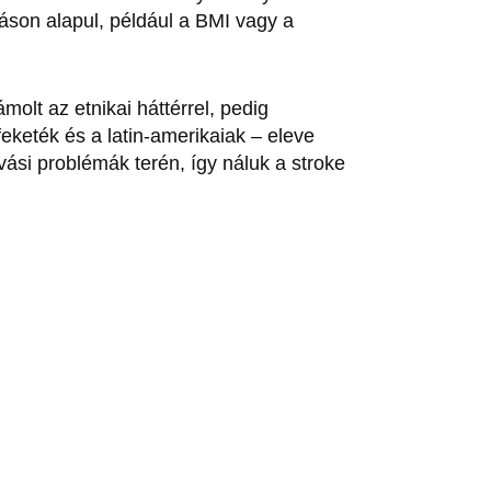
áson alapul, például a BMI vagy a
olt az etnikai háttérrel, pedig
feketék és a latin-amerikaiak – eleve
si problémák terén, így náluk a stroke