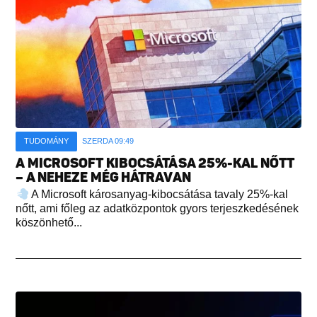
TUDOMÁNY
SZERDA 09:49
A MICROSOFT KIBOCSÁTÁSA 25%-KAL NŐTT
– A NEHEZE MÉG HÁTRAVAN
A Microsoft károsanyag-kibocsátása tavaly 25%-kal
nőtt, ami főleg az adatközpontok gyors terjeszkedésének
köszönhető...