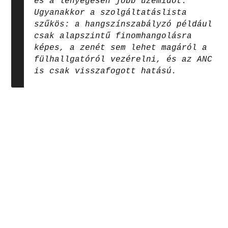
és a lényegesen jobb üzemidőt.
Ugyanakkor a szolgáltatáslista
szűkös: a hangszínszabályzó például
csak alapszintű finomhangolásra
képes, a zenét sem lehet magáról a
fülhallgatóról vezérelni, és az ANC
is csak visszafogott hatású.