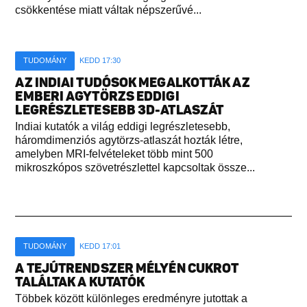
csökkentése miatt váltak népszerűvé...
TUDOMÁNY
KEDD 17:30
AZ INDIAI TUDÓSOK MEGALKOTTÁK AZ
EMBERI AGYTÖRZS EDDIGI
LEGRÉSZLETESEBB 3D-ATLASZÁT
Indiai kutatók a világ eddigi legrészletesebb,
háromdimenziós agytörzs-atlaszát hozták létre,
amelyben MRI-felvételeket több mint 500
mikroszkópos szövetrészlettel kapcsoltak össze...
TUDOMÁNY
KEDD 17:01
A TEJÚTRENDSZER MÉLYÉN CUKROT
TALÁLTAK A KUTATÓK
Többek között különleges eredményre jutottak a