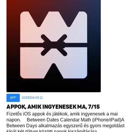
APP
SZERDA 09:11
APPOK, AMIK INGYENESEK MA, 7/15
Fizetős iOS appok és játékok, amik ingyenesek a mai
napon. Between Dates Calendar Math (iPhone/iPad)A
Between Days alkalmazás egyszerű és gyors megoldást
kínál két dátum közötti napok kiszámítására...