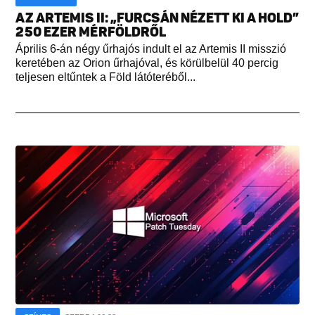
AZ ARTEMIS II: „FURCSÁN NÉZETT KI A HOLD”
250 EZER MÉRFÖLDRŐL
Április 6-án négy űrhajós indult el az Artemis II misszió
keretében az Orion űrhajóval, és körülbelül 40 percig
teljesen eltűntek a Föld látóteréből...