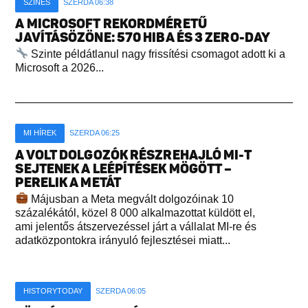
SZÍNES
SZERDA 06:38
A MICROSOFT REKORDMÉRETŰ
JAVÍTÁSÖZÖNE: 570 HIBA ÉS 3 ZERO-DAY
Szinte példátlanul nagy frissítési csomagot adott ki a
Microsoft a 2026...
MI HÍREK
SZERDA 06:25
A VOLT DOLGOZÓK RÉSZREHAJLÓ MI-T
SEJTENEK A LEÉPÍTÉSEK MÖGÖTT –
PERELIK A METÁT
Májusban a Meta megvált dolgozóinak 10
százalékától, közel 8 000 alkalmazottat küldött el,
ami jelentős átszervezéssel járt a vállalat MI-re és
adatközpontokra irányuló fejlesztései miatt...
HISTORYTODAY
SZERDA 06:05