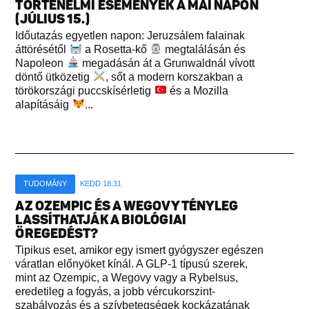
TÖRTÉNELMI ESEMÉNYEK A MAI NAPON
(JÚLIUS 15.)
Időutazás egyetlen napon: Jeruzsálem falainak
áttörésétől
a Rosetta-kő
megtalálásán és
Napoleon
megadásán át a Grunwaldnál vívott
döntő ütközetig
, sőt a modern korszakban a
törökországi puccskísérletig
és a Mozilla
alapításáig
...
TUDOMÁNY
KEDD 18:31
AZ OZEMPIC ÉS A WEGOVY TÉNYLEG
LASSÍTHATJÁK A BIOLÓGIAI
ÖREGEDÉST?
Tipikus eset, amikor egy ismert gyógyszer egészen
váratlan előnyöket kínál. A GLP-1 típusú szerek,
mint az Ozempic, a Wegovy vagy a Rybelsus,
eredetileg a fogyás, a jobb vércukorszint-
szabályozás és a szívbetegségek kockázatának