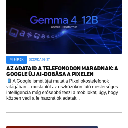
MI HÍREK
SZERDA 09:37
AZ ADATAID A TELEFONODON MARADNAK: A
GOOGLE ÚJ AI-DOBÁSA A PIXELEN
A Google ismét újat mutat a Pixel okostelefonok
világában – mostantól az eszközökön futó mesterséges
intelligencia még erősebbé teszi a mobilokat, úgy, hogy
közben védi a felhasználók adatait...