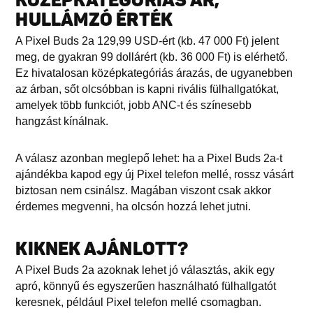
KÖZÉPKATEGÓRIÁS ÁR,
HULLÁMZÓ ÉRTÉK
A Pixel Buds 2a 129,99 USD-ért (kb. 47 000 Ft) jelent
meg, de gyakran 99 dollárért (kb. 36 000 Ft) is elérhető.
Ez hivatalosan középkategóriás árazás, de ugyanebben
az árban, sőt olcsóbban is kapni rivális fülhallgatókat,
amelyek több funkciót, jobb ANC-t és színesebb
hangzást kínálnak.
A válasz azonban meglepő lehet: ha a Pixel Buds 2a-t
ajándékba kapod egy új Pixel telefon mellé, rossz vásárt
biztosan nem csinálsz. Magában viszont csak akkor
érdemes megvenni, ha olcsón hozzá lehet jutni.
KIKNEK AJÁNLOTT?
A Pixel Buds 2a azoknak lehet jó választás, akik egy
apró, könnyű és egyszerűen használható fülhallgatót
keresnek, például Pixel telefon mellé csomagban.