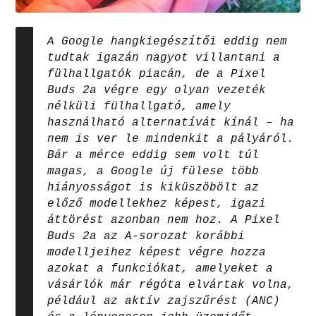
A Google hangkiegészítői eddig nem
tudtak igazán nagyot villantani a
fülhallgatók piacán, de a Pixel
Buds 2a végre egy olyan vezeték
nélküli fülhallgató, amely
használható alternatívát kínál – ha
nem is ver le mindenkit a pályáról.
Bár a mérce eddig sem volt túl
magas, a Google új fülese több
hiányosságot is kiküszöbölt az
előző modellekhez képest, igazi
áttörést azonban nem hoz. A Pixel
Buds 2a az A-sorozat korábbi
modelljeihez képest végre hozza
azokat a funkciókat, amelyeket a
vásárlók már régóta elvártak volna,
például az aktív zajszűrést (ANC)