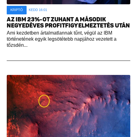
KRIPTÓ
KEDD 16:01
AZ IBM 23%-OT ZUHANT A MÁSODIK
NEGYEDÉVES PROFITFIGYELMEZTETÉS UTÁN
Ami kezdetben ártalmatlannak tűnt, végül az IBM
történetének egyik legsötétebb napjához vezetett a
tőzsdén...