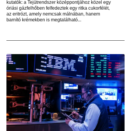
kutatók: a Tejútrendszer középpontjához közel egy
óriási gázfelhőben felfedeztek egy ritka cukorfélét,
az eritrózt, amely nemcsak málnában, hanem
barnító krémekben is megtalálható...