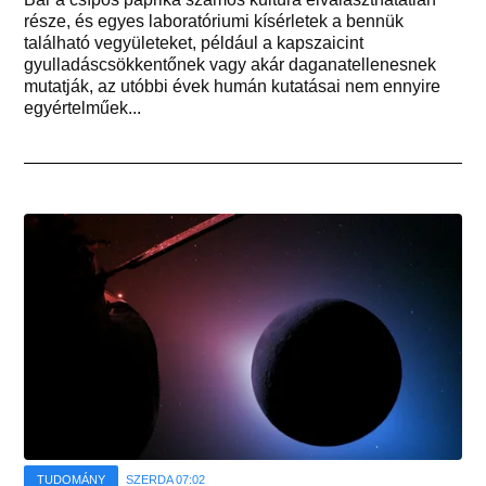
része, és egyes laboratóriumi kísérletek a bennük
található vegyületeket, például a kapszaicint
gyulladáscsökkentőnek vagy akár daganatellenesnek
mutatják, az utóbbi évek humán kutatásai nem ennyire
egyértelműek...
TUDOMÁNY
SZERDA 07:02