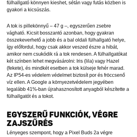
fülhallgató könnyen kieshet, sétán vagy futás közben is
gyakori a kicsúszás.
A tok is pillekönnyű – 47 g –, egyszerűen zsebre
vágható. Kicsit bosszantó azonban, hogy gyakran
összekeverhető a jobb és a bal oldali fülhallgató helye,
így előfordul, hogy csak akkor veszed észre a hibát,
amikor nem csukódik rá a tok rendesen. A fülhallgatókat
két színben lehet megvásárolni: Iris (lila) vagy Hazel
(fekete), és mindkét esetben a tok külseje fehér marad.
Az IP54-es védelem védelmet biztosít por és fröccsenő
víz ellen. A Google a környezetvédelem jegyében
legalább 41%-ban újrahasznosított anyagból készítette a
fülhallgatót és a tokot.
EGYSZERŰ FUNKCIÓK, VÉGRE
ZAJSZŰRÉS
Lényeges szempont, hogy a Pixel Buds 2a végre