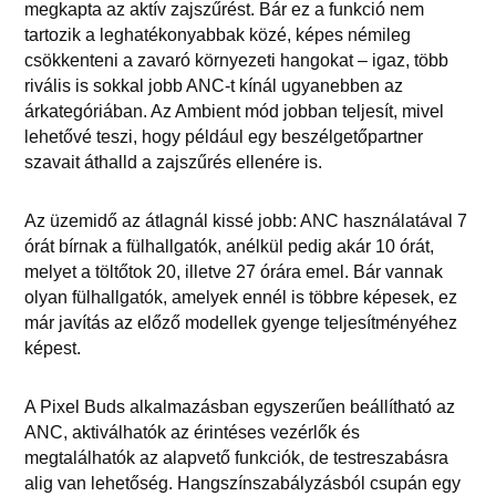
megkapta az aktív zajszűrést. Bár ez a funkció nem
tartozik a leghatékonyabbak közé, képes némileg
csökkenteni a zavaró környezeti hangokat – igaz, több
rivális is sokkal jobb ANC-t kínál ugyanebben az
árkategóriában. Az Ambient mód jobban teljesít, mivel
lehetővé teszi, hogy például egy beszélgetőpartner
szavait áthalld a zajszűrés ellenére is.
Az üzemidő az átlagnál kissé jobb: ANC használatával 7
órát bírnak a fülhallgatók, anélkül pedig akár 10 órát,
melyet a töltőtok 20, illetve 27 órára emel. Bár vannak
olyan fülhallgatók, amelyek ennél is többre képesek, ez
már javítás az előző modellek gyenge teljesítményéhez
képest.
A Pixel Buds alkalmazásban egyszerűen beállítható az
ANC, aktiválhatók az érintéses vezérlők és
megtalálhatók az alapvető funkciók, de testreszabásra
alig van lehetőség. Hangszínszabályzásból csupán egy