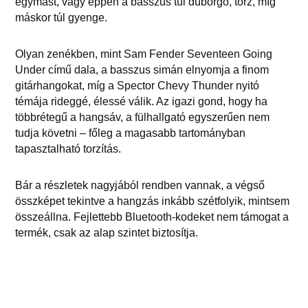
egymást, vagy éppen a basszus túl dübörgő, torz, míg
máskor túl gyenge.
Olyan zenékben, mint Sam Fender Seventeen Going
Under című dala, a basszus simán elnyomja a finom
gitárhangokat, míg a Spector Chevy Thunder nyitó
témája rideggé, élessé válik. Az igazi gond, hogy ha
többrétegű a hangsáv, a fülhallgató egyszerűen nem
tudja követni – főleg a magasabb tartományban
tapasztalható torzítás.
Bár a részletek nagyjából rendben vannak, a végső
összképet tekintve a hangzás inkább szétfolyik, mintsem
összeállna. Fejlettebb Bluetooth-kodeket nem támogat a
termék, csak az alap szintet biztosítja.