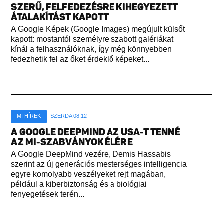
SZERŰ, FELFEDEZÉSRE KIHEGYEZETT
ÁTALAKÍTÁST KAPOTT
A Google Képek (Google Images) megújult külsőt
kapott: mostantól személyre szabott galériákat
kínál a felhasználóknak, így még könnyebben
fedezhetik fel az őket érdeklő képeket...
MI HÍREK
SZERDA 08:12
A GOOGLE DEEPMIND AZ USA-T TENNÉ
AZ MI-SZABVÁNYOK ÉLÉRE
A Google DeepMind vezére, Demis Hassabis
szerint az új generációs mesterséges intelligencia
egyre komolyabb veszélyeket rejt magában,
például a kiberbiztonság és a biológiai
fenyegetések terén...