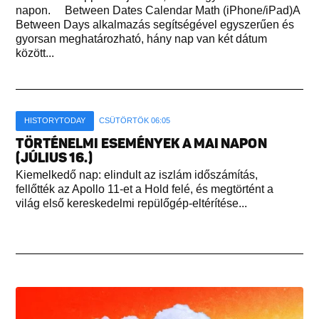
napon. Between Dates Calendar Math (iPhone/iPad)A
Between Days alkalmazás segítségével egyszerűen és
gyorsan meghatározható, hány nap van két dátum
között...
HISTORYTODAY
CSÜTÖRTÖK 06:05
TÖRTÉNELMI ESEMÉNYEK A MAI NAPON
(JÚLIUS 16.)
Kiemelkedő nap: elindult az iszlám időszámítás,
fellőtték az Apollo 11-et a Hold felé, és megtörtént a
világ első kereskedelmi repülőgép-eltérítése...