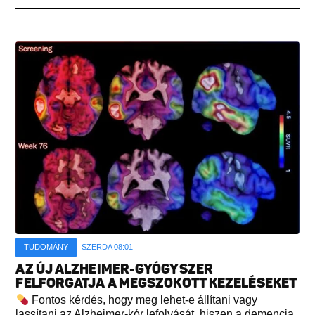
TUDOMÁNY
SZERDA 08:01
AZ ÚJ ALZHEIMER-GYÓGYSZER
FELFORGATJA A MEGSZOKOTT KEZELÉSEKET
Fontos kérdés, hogy meg lehet-e állítani vagy
lassítani az Alzheimer-kór lefolyását, hiszen a demencia