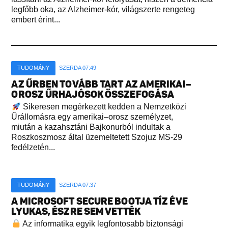
legfőbb oka, az Alzheimer-kór, világszerte rengeteg
embert érint...
TUDOMÁNY
SZERDA 07:49
AZ ŰRBEN TOVÁBB TART AZ AMERIKAI–
OROSZ ŰRHAJÓSOK ÖSSZEFOGÁSA
Sikeresen megérkezett kedden a Nemzetközi
Űrállomásra egy amerikai–orosz személyzet,
miután a kazahsztáni Bajkonurból indultak a
Roszkoszmosz által üzemeltetett Szojuz MS-29
fedélzetén...
TUDOMÁNY
SZERDA 07:37
A MICROSOFT SECURE BOOTJA TÍZ ÉVE
LYUKAS, ÉSZRE SEM VETTÉK
Az informatika egyik legfontosabb biztonsági