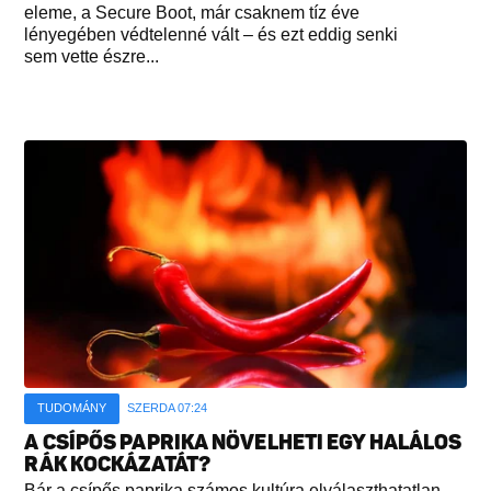
eleme, a Secure Boot, már csaknem tíz éve
lényegében védtelenné vált – és ezt eddig senki
sem vette észre...
TUDOMÁNY
SZERDA 07:24
A CSÍPŐS PAPRIKA NÖVELHETI EGY HALÁLOS
RÁK KOCKÁZATÁT?
Bár a csípős paprika számos kultúra elválaszthatatlan