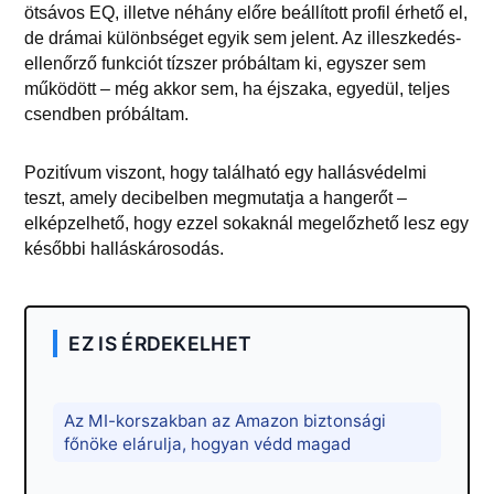
ötsávos EQ, illetve néhány előre beállított profil érhető el,
de drámai különbséget egyik sem jelent. Az illeszkedés-
ellenőrző funkciót tízszer próbáltam ki, egyszer sem
működött – még akkor sem, ha éjszaka, egyedül, teljes
csendben próbáltam.
Pozitívum viszont, hogy található egy hallásvédelmi
teszt, amely decibelben megmutatja a hangerőt –
elképzelhető, hogy ezzel sokaknál megelőzhető lesz egy
későbbi halláskárosodás.
EZ IS ÉRDEKELHET
Az MI-korszakban az Amazon biztonsági
főnöke elárulja, hogyan védd magad