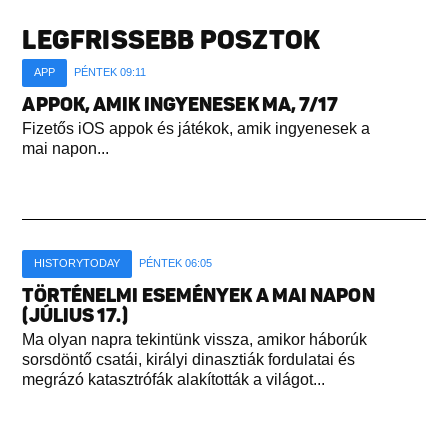
LEGFRISSEBB POSZTOK
APP
PÉNTEK 09:11
APPOK, AMIK INGYENESEK MA, 7/17
Fizetős iOS appok és játékok, amik ingyenesek a
mai napon...
HISTORYTODAY
PÉNTEK 06:05
TÖRTÉNELMI ESEMÉNYEK A MAI NAPON
(JÚLIUS 17.)
Ma olyan napra tekintünk vissza, amikor háborúk
sorsdöntő csatái, királyi dinasztiák fordulatai és
megrázó katasztrófák alakították a világot...