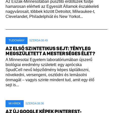
Az Észak-Minnesotában pusztító erdőtüzek füstje
hamarosan elérheti az Egyesült Államok északkeleti
nagyvárosait, többek között Detroitot, Milwaukee-t,
Clevelandet, Philadelphiát és New Yorkot...
TUDOMÁNY
SZERDA 08:49
AZ ELSŐ SZINTETIKUS SEJT: TÉNYLEG
MEGSZÜLETETT A MESTERSÉGES ÉLET?
A Minnesotai Egyetem laboratóriumában újszerű
biológiai eredmény született: egy aprócska
SpudCell nevű képződmény képes táplálkozni,
növekedni, versengeni, osztódni és lemásolni
önmagát – vagyis szinte mindent tud, amit egy élő
sejt is...
MI HÍREK
SZERDA 08:36
AZ ÚJ GOOGLE KÉPEK PINTEREST-