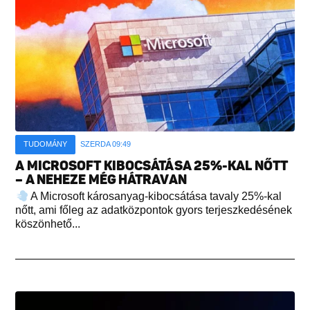
TUDOMÁNY
SZERDA 09:49
A MICROSOFT KIBOCSÁTÁSA 25%-KAL NŐTT
– A NEHEZE MÉG HÁTRAVAN
A Microsoft károsanyag-kibocsátása tavaly 25%-kal
nőtt, ami főleg az adatközpontok gyors terjeszkedésének
köszönhető...