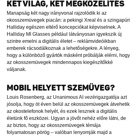
KÉT VILÁG, KÉT MEGKÖZELÍTÉS
Manapság két nagy irányvonal rajzolódik ki az
okosszemüvegek piacán: a pekingi Xreal és a szingapúri
Halliday egészen eltérő koncepciókat képviselnek. A
Halliday MI Glasses például látványosan igyekszik új
szintre emelni a digitális életet – reklámvideóikban
emberek rácsodálkoznak a lehetőségekre. A lényeg,
hogy a különböző gyártók másként próbálják elérni, hogy
az okosszemüvegek mindennapos kiegészítőkké
váljanak.
MOBIL HELYETT SZEMÜVEG?
Louis Rosenberg, az Unanimous AI vezérigazgatója azt
jósolja, hogy öt éven belül az okosszemüvegek átvehetik
az okostelefonok helyét, és ezek lesznek a digitális
életünk fő eszközei. Ugyan a jövőt nehéz előre látni, de
az biztos, hogy az okosszemüvegek témája
folyamatosan pörög – valóban lenyomják majd a