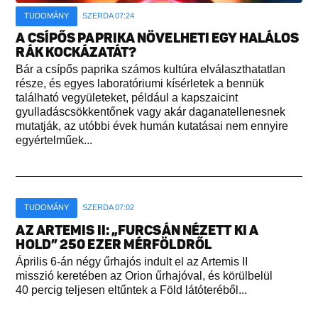
TUDOMÁNY
SZERDA 07:24
A CSÍPŐS PAPRIKA NÖVELHETI EGY HALÁLOS
RÁK KOCKÁZATÁT?
Bár a csípős paprika számos kultúra elválaszthatatlan
része, és egyes laboratóriumi kísérletek a bennük
található vegyületeket, például a kapszaicint
gyulladáscsökkentőnek vagy akár daganatellenesnek
mutatják, az utóbbi évek humán kutatásai nem ennyire
egyértelműek...
TUDOMÁNY
SZERDA 07:02
AZ ARTEMIS II: „FURCSÁN NÉZETT KI A
HOLD” 250 EZER MÉRFÖLDRŐL
Április 6-án négy űrhajós indult el az Artemis II
misszió keretében az Orion űrhajóval, és körülbelül
40 percig teljesen eltűntek a Föld látóteréből...