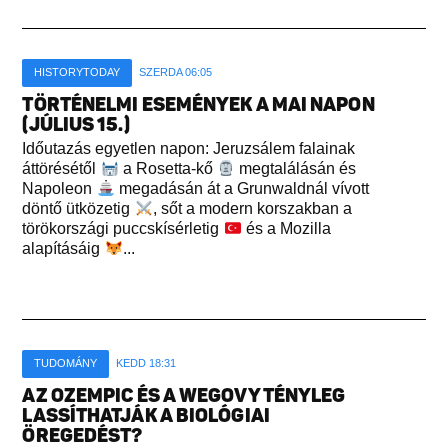
HISTORYTODAY
SZERDA 06:05
TÖRTÉNELMI ESEMÉNYEK A MAI NAPON
(JÚLIUS 15.)
Időutazás egyetlen napon: Jeruzsálem falainak
áttörésétől
a Rosetta-kő
megtalálásán és
Napoleon
megadásán át a Grunwaldnál vívott
döntő ütközetig
, sőt a modern korszakban a
törökországi puccskísérletig
és a Mozilla
alapításáig
...
TUDOMÁNY
KEDD 18:31
AZ OZEMPIC ÉS A WEGOVY TÉNYLEG
LASSÍTHATJÁK A BIOLÓGIAI
ÖREGEDÉST?