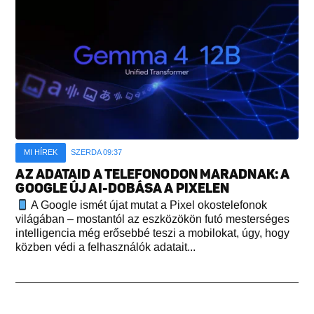
MI HÍREK
SZERDA 09:37
AZ ADATAID A TELEFONODON MARADNAK: A
GOOGLE ÚJ AI-DOBÁSA A PIXELEN
A Google ismét újat mutat a Pixel okostelefonok
világában – mostantól az eszközökön futó mesterséges
intelligencia még erősebbé teszi a mobilokat, úgy, hogy
közben védi a felhasználók adatait...