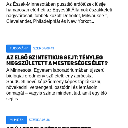
Az Észak-Minnesotában pusztító erdőtüzek füstje
hamarosan elérheti az Egyesült Államok északkeleti
nagyvárosait, többek között Detroitot, Milwaukee-t,
Clevelandet, Philadelphiát és New Yorkot...
TUDOMÁNY
SZERDA 08:49
AZ ELSŐ SZINTETIKUS SEJT: TÉNYLEG
MEGSZÜLETETT A MESTERSÉGES ÉLET?
A Minnesotai Egyetem laboratóriumában újszerű
biológiai eredmény született: egy aprócska
SpudCell nevű képződmény képes táplálkozni,
növekedni, versengeni, osztódni és lemásolni
önmagát – vagyis szinte mindent tud, amit egy élő
sejt is...
MI HÍREK
SZERDA 08:36