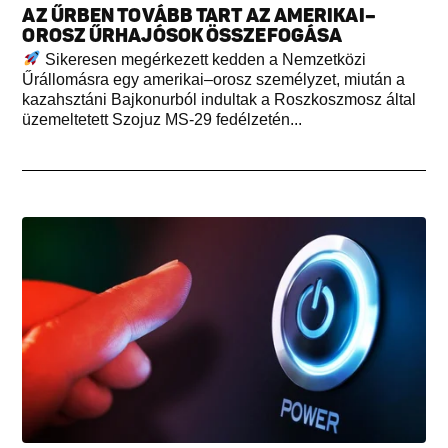
AZ ŰRBEN TOVÁBB TART AZ AMERIKAI–
OROSZ ŰRHAJÓSOK ÖSSZEFOGÁSA
Sikeresen megérkezett kedden a Nemzetközi
Űrállomásra egy amerikai–orosz személyzet, miután a
kazahsztáni Bajkonurból indultak a Roszkoszmosz által
üzemeltetett Szojuz MS-29 fedélzetén...