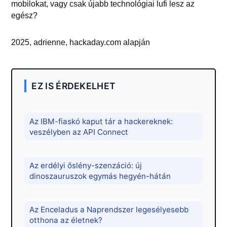
mobilokat, vagy csak újabb technológiai lufi lesz az
egész?
2025, adrienne, hackaday.com alapján
EZ IS ÉRDEKELHET
Az IBM-fiaskó kaput tár a hackereknek:
veszélyben az API Connect
Az erdélyi őslény-szenzáció: új
dinoszauruszok egymás hegyén-hátán
Az Enceladus a Naprendszer legesélyesebb
otthona az életnek?