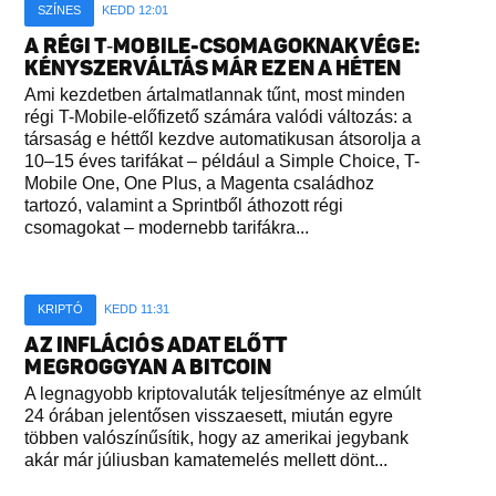
SZÍNES
KEDD 12:01
A RÉGI T‑MOBILE-CSOMAGOKNAK VÉGE:
KÉNYSZERVÁLTÁS MÁR EZEN A HÉTEN
Ami kezdetben ártalmatlannak tűnt, most minden
régi T-Mobile-előfizető számára valódi változás: a
társaság e héttől kezdve automatikusan átsorolja a
10–15 éves tarifákat – például a Simple Choice, T-
Mobile One, One Plus, a Magenta családhoz
tartozó, valamint a Sprintből áthozott régi
csomagokat – modernebb tarifákra...
KRIPTÓ
KEDD 11:31
AZ INFLÁCIÓS ADAT ELŐTT
MEGROGGYAN A BITCOIN
A legnagyobb kriptovaluták teljesítménye az elmúlt
24 órában jelentősen visszaesett, miután egyre
többen valószínűsítik, hogy az amerikai jegybank
akár már júliusban kamatemelés mellett dönt...