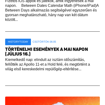
Fizetős iOS appok és játékok, amik ingyenesek a mai
napon. Between Dates Calendar Math (iPhone/iPad)A
Between Days alkalmazás segítségével egyszerűen és
gyorsan meghatározható, hány nap van két dátum
között...
HISTORYTODAY
CSÜTÖRTÖK 06:05
TÖRTÉNELMI ESEMÉNYEK A MAI NAPON
(JÚLIUS 16.)
Kiemelkedő nap: elindult az iszlám időszámítás,
fellőtték az Apollo 11-et a Hold felé, és megtörtént a
világ első kereskedelmi repülőgép-eltérítése...