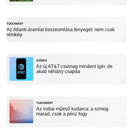
TUDOMÁNY
Az Atlanti-áramlat összeomlása fenyeget: nem csak
rémkép
SZÍNES
Az új AT&T-csomag mindent ígér, de
akad néhány csapda
TUDOMÁNY
Az indiai műeső kudarca: a szmog
marad, csak a pénz fogy