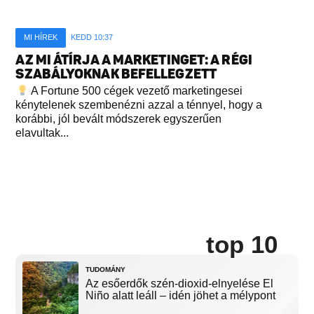
MI HÍREK
KEDD 10:37
AZ MI ÁTÍRJA A MARKETINGET: A RÉGI
SZABÁLYOKNAK BEFELLEGZETT
A Fortune 500 cégek vezető marketingesei
kénytelenek szembenézni azzal a ténnyel, hogy a
korábbi, jól bevált módszerek egyszerűen
elavultak...
top 10
TUDOMÁNY
Az esőerdők szén-dioxid-elnyelése El
Niño alatt leáll – idén jöhet a mélypont