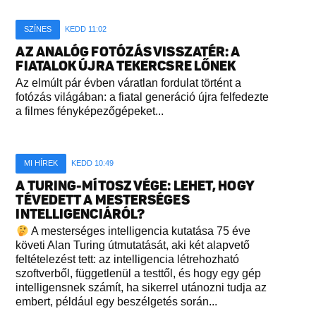
SZÍNES
KEDD 11:02
AZ ANALÓG FOTÓZÁS VISSZATÉR: A
FIATALOK ÚJRA TEKERCSRE LŐNEK
Az elmúlt pár évben váratlan fordulat történt a
fotózás világában: a fiatal generáció újra felfedezte
a filmes fényképezőgépeket...
MI HÍREK
KEDD 10:49
A TURING-MÍTOSZ VÉGE: LEHET, HOGY
TÉVEDETT A MESTERSÉGES
INTELLIGENCIÁRÓL?
A mesterséges intelligencia kutatása 75 éve
követi Alan Turing útmutatását, aki két alapvető
feltételezést tett: az intelligencia létrehozható
szoftverből, függetlenül a testtől, és hogy egy gép
intelligensnek számít, ha sikerrel utánozni tudja az
embert, például egy beszélgetés során...