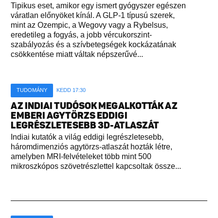
Tipikus eset, amikor egy ismert gyógyszer egészen
váratlan előnyöket kínál. A GLP-1 típusú szerek,
mint az Ozempic, a Wegovy vagy a Rybelsus,
eredetileg a fogyás, a jobb vércukorszint-
szabályozás és a szívbetegségek kockázatának
csökkentése miatt váltak népszerűvé...
TUDOMÁNY
KEDD 17:30
AZ INDIAI TUDÓSOK MEGALKOTTÁK AZ
EMBERI AGYTÖRZS EDDIGI
LEGRÉSZLETESEBB 3D-ATLASZÁT
Indiai kutatók a világ eddigi legrészletesebb,
háromdimenziós agytörzs-atlaszát hozták létre,
amelyben MRI-felvételeket több mint 500
mikroszkópos szövetrészlettel kapcsoltak össze...