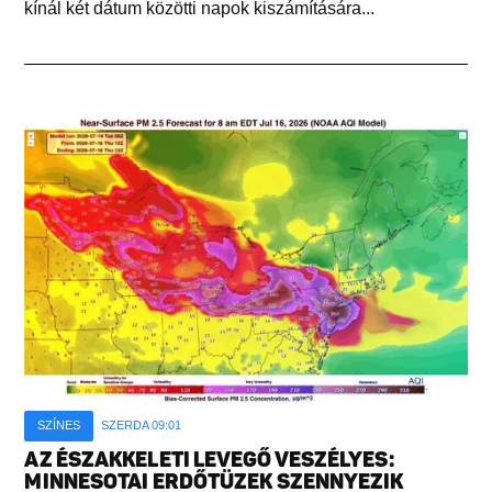
kínál két dátum közötti napok kiszámítására...
SZÍNES
SZERDA 09:01
AZ ÉSZAKKELETI LEVEGŐ VESZÉLYES:
MINNESOTAI ERDŐTÜZEK SZENNYEZIK