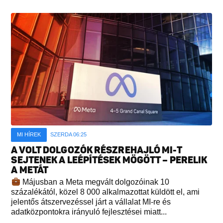
MI HÍREK
SZERDA 06:25
A VOLT DOLGOZÓK RÉSZREHAJLÓ MI-T
SEJTENEK A LEÉPÍTÉSEK MÖGÖTT – PERELIK
A METÁT
Májusban a Meta megvált dolgozóinak 10
százalékától, közel 8 000 alkalmazottat küldött el, ami
jelentős átszervezéssel járt a vállalat MI-re és
adatközpontokra irányuló fejlesztései miatt...