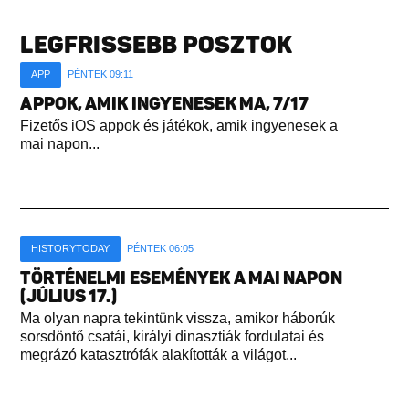
LEGFRISSEBB POSZTOK
APP
PÉNTEK 09:11
APPOK, AMIK INGYENESEK MA, 7/17
Fizetős iOS appok és játékok, amik ingyenesek a
mai napon...
HISTORYTODAY
PÉNTEK 06:05
TÖRTÉNELMI ESEMÉNYEK A MAI NAPON
(JÚLIUS 17.)
Ma olyan napra tekintünk vissza, amikor háborúk
sorsdöntő csatái, királyi dinasztiák fordulatai és
megrázó katasztrófák alakították a világot...