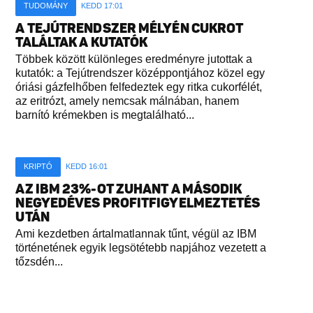
TUDOMÁNY
KEDD 17:01
A TEJÚTRENDSZER MÉLYÉN CUKROT
TALÁLTAK A KUTATÓK
Többek között különleges eredményre jutottak a
kutatók: a Tejútrendszer középpontjához közel egy
óriási gázfelhőben felfedeztek egy ritka cukorfélét,
az eritrózt, amely nemcsak málnában, hanem
barnító krémekben is megtalálható...
KRIPTÓ
KEDD 16:01
AZ IBM 23%-OT ZUHANT A MÁSODIK
NEGYEDÉVES PROFITFIGYELMEZTETÉS
UTÁN
Ami kezdetben ártalmatlannak tűnt, végül az IBM
történetének egyik legsötétebb napjához vezetett a
tőzsdén...