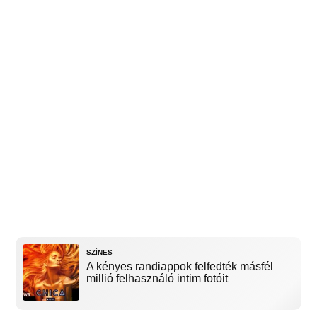
SZÍNES
A kényes randiappok felfedték másfél
millió felhasználó intim fotóit