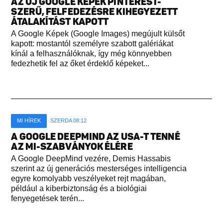
AZ ÚJ GOOGLE KÉPEK PINTEREST-
SZERŰ, FELFEDEZÉSRE KIHEGYEZETT
ÁTALAKÍTÁST KAPOTT
A Google Képek (Google Images) megújult külsőt
kapott: mostantól személyre szabott galériákat
kínál a felhasználóknak, így még könnyebben
fedezhetik fel az őket érdeklő képeket...
MI HÍREK
SZERDA 08:12
A GOOGLE DEEPMIND AZ USA-T TENNÉ
AZ MI-SZABVÁNYOK ÉLÉRE
A Google DeepMind vezére, Demis Hassabis
szerint az új generációs mesterséges intelligencia
egyre komolyabb veszélyeket rejt magában,
például a kiberbiztonság és a biológiai
fenyegetések terén...