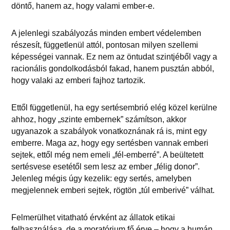
döntő, hanem az, hogy valami ember-e.
A jelenlegi szabályozás minden embert védelemben
részesít, függetlenül attól, pontosan milyen szellemi
képességei vannak. Ez nem az öntudat szintjéből vagy a
racionális gondolkodásból fakad, hanem pusztán abból,
hogy valaki az emberi fajhoz tartozik.
Ettől függetlenül, ha egy sertésembrió elég közel kerülne
ahhoz, hogy „szinte embernek” számítson, akkor
ugyanazok a szabályok vonatkoznának rá is, mint egy
emberre. Maga az, hogy egy sertésben vannak emberi
sejtek, ettől még nem emeli „fél-emberré”. A beültetett
sertésvese esetétől sem lesz az ember „félig donor”.
Jelenleg mégis úgy kezelik: egy sertés, amelyben
megjelennek emberi sejtek, rögtön „túl emberivé” válhat.
Felmerülhet vitatható érvként az állatok etikai
felhasználása, de a moratórium fő érve – hogy a humán