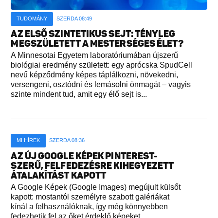
TUDOMÁNY
SZERDA 08:49
AZ ELSŐ SZINTETIKUS SEJT: TÉNYLEG
MEGSZÜLETETT A MESTERSÉGES ÉLET?
A Minnesotai Egyetem laboratóriumában újszerű
biológiai eredmény született: egy aprócska SpudCell
nevű képződmény képes táplálkozni, növekedni,
versengeni, osztódni és lemásolni önmagát – vagyis
szinte mindent tud, amit egy élő sejt is...
MI HÍREK
SZERDA 08:36
AZ ÚJ GOOGLE KÉPEK PINTEREST-
SZERŰ, FELFEDEZÉSRE KIHEGYEZETT
ÁTALAKÍTÁST KAPOTT
A Google Képek (Google Images) megújult külsőt
kapott: mostantól személyre szabott galériákat
kínál a felhasználóknak, így még könnyebben
fedezhetik fel az őket érdeklő képeket...