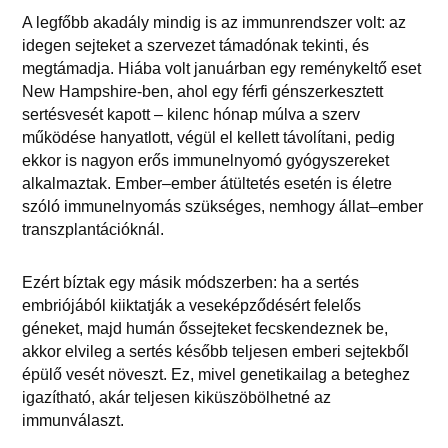
A legfőbb akadály mindig is az immunrendszer volt: az
idegen sejteket a szervezet támadónak tekinti, és
megtámadja. Hiába volt januárban egy reménykeltő eset
New Hampshire-ben, ahol egy férfi génszerkesztett
sertésvesét kapott – kilenc hónap múlva a szerv
működése hanyatlott, végül el kellett távolítani, pedig
ekkor is nagyon erős immunelnyomó gyógyszereket
alkalmaztak. Ember–ember átültetés esetén is életre
szóló immunelnyomás szükséges, nemhogy állat–ember
transzplantációknál.
Ezért bíztak egy másik módszerben: ha a sertés
embriójából kiiktatják a veseképződésért felelős
géneket, majd humán őssejteket fecskendeznek be,
akkor elvileg a sertés később teljesen emberi sejtekből
épülő vesét növeszt. Ez, mivel genetikailag a beteghez
igazítható, akár teljesen kiküszöbölhetné az
immunválaszt.