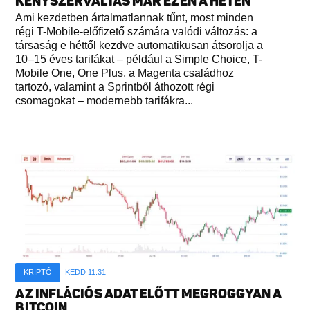
KÉNYSZERVÁLTÁS MÁR EZEN A HÉTEN
Ami kezdetben ártalmatlannak tűnt, most minden
régi T-Mobile-előfizető számára valódi változás: a
társaság e héttől kezdve automatikusan átsorolja a
10–15 éves tarifákat – például a Simple Choice, T-
Mobile One, One Plus, a Magenta családhoz
tartozó, valamint a Sprintből áthozott régi
csomagokat – modernebb tarifákra...
KRIPTÓ
KEDD 11:31
AZ INFLÁCIÓS ADAT ELŐTT MEGROGGYAN A
BITCOIN