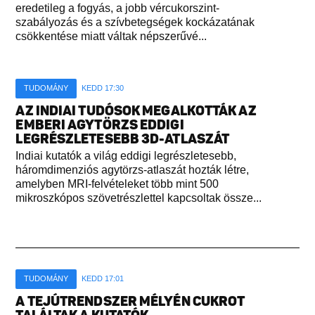
eredetileg a fogyás, a jobb vércukorszint-
szabályozás és a szívbetegségek kockázatának
csökkentése miatt váltak népszerűvé...
TUDOMÁNY
KEDD 17:30
AZ INDIAI TUDÓSOK MEGALKOTTÁK AZ
EMBERI AGYTÖRZS EDDIGI
LEGRÉSZLETESEBB 3D-ATLASZÁT
Indiai kutatók a világ eddigi legrészletesebb,
háromdimenziós agytörzs-atlaszát hozták létre,
amelyben MRI-felvételeket több mint 500
mikroszkópos szövetrészlettel kapcsoltak össze...
TUDOMÁNY
KEDD 17:01
A TEJÚTRENDSZER MÉLYÉN CUKROT