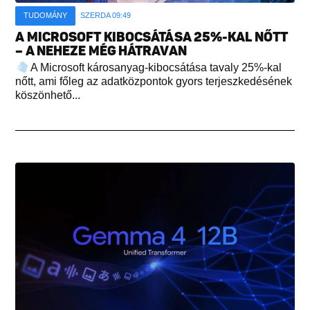
TUDOMÁNY
SZERDA 09:49
A MICROSOFT KIBOCSÁTÁSA 25%-KAL NŐTT
– A NEHEZE MÉG HÁTRAVAN
A Microsoft károsanyag-kibocsátása tavaly 25%-kal
nőtt, ami főleg az adatközpontok gyors terjeszkedésének
köszönhető...