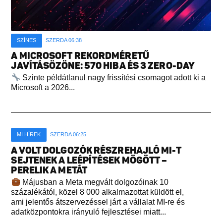
SZÍNES
SZERDA 06:38
A MICROSOFT REKORDMÉRETŰ
JAVÍTÁSÖZÖNE: 570 HIBA ÉS 3 ZERO-DAY
Szinte példátlanul nagy frissítési csomagot adott ki a
Microsoft a 2026...
MI HÍREK
SZERDA 06:25
A VOLT DOLGOZÓK RÉSZREHAJLÓ MI-T
SEJTENEK A LEÉPÍTÉSEK MÖGÖTT –
PERELIK A METÁT
Májusban a Meta megvált dolgozóinak 10
százalékától, közel 8 000 alkalmazottat küldött el,
ami jelentős átszervezéssel járt a vállalat MI-re és
adatközpontokra irányuló fejlesztései miatt...