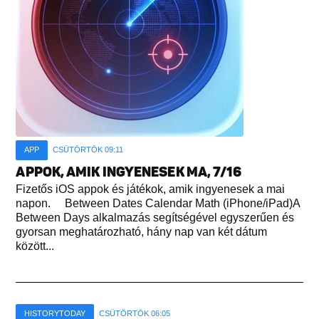
APP
CSÜTÖRTÖK 09:11
APPOK, AMIK INGYENESEK MA, 7/16
Fizetős iOS appok és játékok, amik ingyenesek a mai
napon. Between Dates Calendar Math (iPhone/iPad)A
Between Days alkalmazás segítségével egyszerűen és
gyorsan meghatározható, hány nap van két dátum
között...
HISTORYTODAY
CSÜTÖRTÖK 06:05