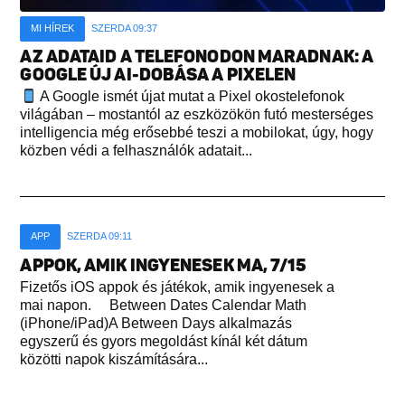
MI HÍREK
SZERDA 09:37
AZ ADATAID A TELEFONODON MARADNAK: A
GOOGLE ÚJ AI-DOBÁSA A PIXELEN
A Google ismét újat mutat a Pixel okostelefonok
világában – mostantól az eszközökön futó mesterséges
intelligencia még erősebbé teszi a mobilokat, úgy, hogy
közben védi a felhasználók adatait...
APP
SZERDA 09:11
APPOK, AMIK INGYENESEK MA, 7/15
Fizetős iOS appok és játékok, amik ingyenesek a
mai napon. Between Dates Calendar Math
(iPhone/iPad)A Between Days alkalmazás
egyszerű és gyors megoldást kínál két dátum
közötti napok kiszámítására...