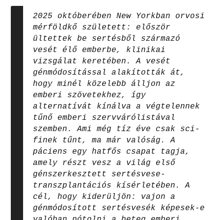
2025 októberében New Yorkban orvosi
mérföldkő született: először
ültettek be sertésből származó
vesét élő emberbe, klinikai
vizsgálat keretében. A vesét
génmódosítással alakították át,
hogy minél közelebb álljon az
emberi szövetekhez, így
alternatívát kínálva a végtelennek
tűnő emberi szervvárólistával
szemben. Ami még tíz éve csak sci-
finek tűnt, ma már valóság. A
páciens egy hatfős csapat tagja,
amely részt vesz a világ első
génszerkesztett sertésvese-
transzplantációs kísérletében. A
cél, hogy kiderüljön: vajon a
génmódosított sertésvesék képesek-e
valóban pótolni a beteg emberi