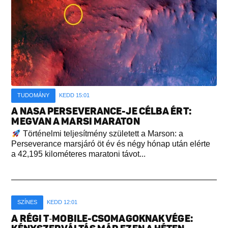
TUDOMÁNY
KEDD 15:01
A NASA PERSEVERANCE-JE CÉLBA ÉRT:
MEGVAN A MARSI MARATON
Történelmi teljesítmény született a Marson: a
Perseverance marsjáró öt év és négy hónap után elérte
a 42,195 kilométeres maratoni távot...
SZÍNES
KEDD 12:01
A RÉGI T‑MOBILE-CSOMAGOKNAK VÉGE: