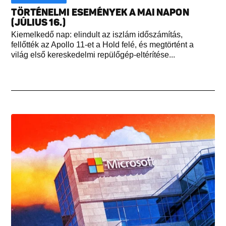
TÖRTÉNELMI ESEMÉNYEK A MAI NAPON
(JÚLIUS 16.)
Kiemelkedő nap: elindult az iszlám időszámítás,
fellőtték az Apollo 11-et a Hold felé, és megtörtént a
világ első kereskedelmi repülőgép-eltérítése...