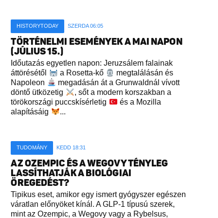
HISTORYTODAY
SZERDA 06:05
TÖRTÉNELMI ESEMÉNYEK A MAI NAPON
(JÚLIUS 15.)
Időutazás egyetlen napon: Jeruzsálem falainak
áttörésétől
a Rosetta-kő
megtalálásán és
Napoleon
megadásán át a Grunwaldnál vívott
döntő ütközetig
, sőt a modern korszakban a
törökországi puccskísérletig
és a Mozilla
alapításáig
...
TUDOMÁNY
KEDD 18:31
AZ OZEMPIC ÉS A WEGOVY TÉNYLEG
LASSÍTHATJÁK A BIOLÓGIAI
ÖREGEDÉST?
Tipikus eset, amikor egy ismert gyógyszer egészen
váratlan előnyöket kínál. A GLP-1 típusú szerek,
mint az Ozempic, a Wegovy vagy a Rybelsus,