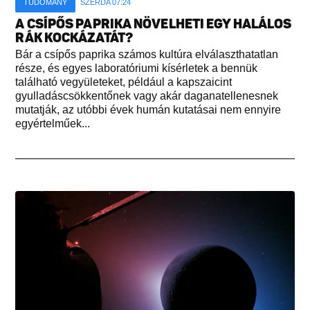
TUDOMÁNY
SZERDA 07:24
A CSÍPŐS PAPRIKA NÖVELHETI EGY HALÁLOS
RÁK KOCKÁZATÁT?
Bár a csípős paprika számos kultúra elválaszthatatlan
része, és egyes laboratóriumi kísérletek a bennük
található vegyületeket, például a kapszaicint
gyulladáscsökkentőnek vagy akár daganatellenesnek
mutatják, az utóbbi évek humán kutatásai nem ennyire
egyértelműek...