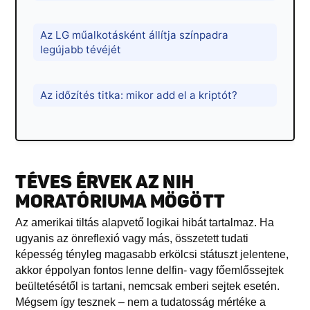
Az LG műalkotásként állítja színpadra
legújabb tévéjét
Az időzítés titka: mikor add el a kriptót?
TÉVES ÉRVEK AZ NIH
MORATÓRIUMA MÖGÖTT
Az amerikai tiltás alapvető logikai hibát tartalmaz. Ha
ugyanis az önreflexió vagy más, összetett tudati
képesség tényleg magasabb erkölcsi státuszt jelentene,
akkor éppolyan fontos lenne delfin- vagy főemlőssejtek
beültetésétől is tartani, nemcsak emberi sejtek esetén.
Mégsem így tesznek – nem a tudatosság mértéke a