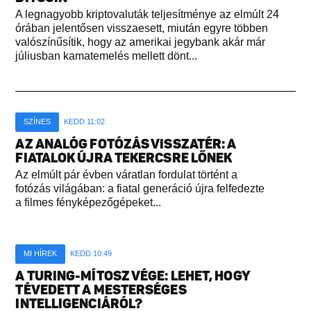
A legnagyobb kriptovaluták teljesítménye az elmúlt 24
órában jelentősen visszaesett, miután egyre többen
valószínűsítik, hogy az amerikai jegybank akár már
júliusban kamatemelés mellett dönt...
SZÍNES
KEDD 11:02
AZ ANALÓG FOTÓZÁS VISSZATÉR: A
FIATALOK ÚJRA TEKERCSRE LŐNEK
Az elmúlt pár évben váratlan fordulat történt a
fotózás világában: a fiatal generáció újra felfedezte
a filmes fényképezőgépeket...
MI HÍREK
KEDD 10:49
A TURING-MÍTOSZ VÉGE: LEHET, HOGY
TÉVEDETT A MESTERSÉGES
INTELLIGENCIÁRÓL?