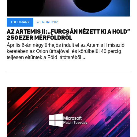
TUDOMÁNY
SZERDA 07:02
AZ ARTEMIS II: „FURCSÁN NÉZETT KI A HOLD”
250 EZER MÉRFÖLDRŐL
Április 6-án négy űrhajós indult el az Artemis II misszió
keretében az Orion űrhajóval, és körülbelül 40 percig
teljesen eltűntek a Föld látóteréből...