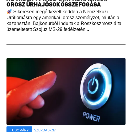
OROSZ ŰRHAJÓSOK ÖSSZEFOGÁSA
Sikeresen megérkezett kedden a Nemzetközi
Űrállomásra egy amerikai–orosz személyzet, miután a
kazahsztáni Bajkonurból indultak a Roszkoszmosz által
üzemeltetett Szojuz MS-29 fedélzetén...
TUDOMÁNY
SZERDA 07:37