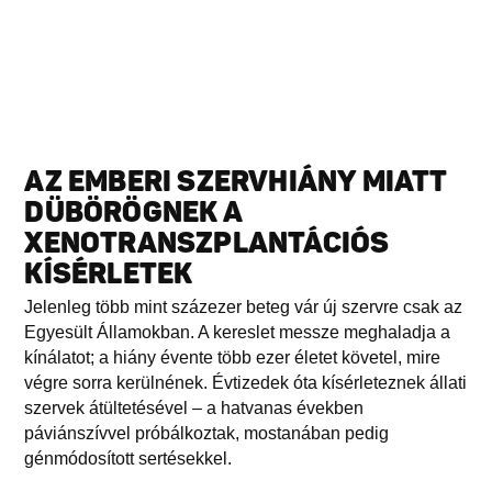
AZ EMBERI SZERVHIÁNY MIATT
DÜBÖRÖGNEK A
XENOTRANSZPLANTÁCIÓS
KÍSÉRLETEK
Jelenleg több mint százezer beteg vár új szervre csak az
Egyesült Államokban. A kereslet messze meghaladja a
kínálatot; a hiány évente több ezer életet követel, mire
végre sorra kerülnének. Évtizedek óta kísérleteznek állati
szervek átültetésével – a hatvanas években
páviánszívvel próbálkoztak, mostanában pedig
génmódosított sertésekkel.