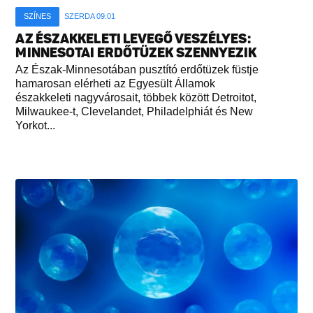
SZÍNES
SZERDA 09:01
AZ ÉSZAKKELETI LEVEGŐ VESZÉLYES:
MINNESOTAI ERDŐTÜZEK SZENNYEZIK
Az Észak-Minnesotában pusztító erdőtüzek füstje
hamarosan elérheti az Egyesült Államok
északkeleti nagyvárosait, többek között Detroitot,
Milwaukee-t, Clevelandet, Philadelphiát és New
Yorkot...