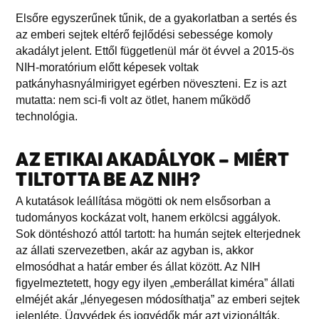
Elsőre egyszerűnek tűnik, de a gyakorlatban a sertés és
az emberi sejtek eltérő fejlődési sebessége komoly
akadályt jelent. Ettől függetlenül már öt évvel a 2015-ös
NIH-moratórium előtt képesek voltak
patkányhasnyálmirigyet egérben növeszteni. Ez is azt
mutatta: nem sci-fi volt az ötlet, hanem működő
technológia.
AZ ETIKAI AKADÁLYOK – MIÉRT
TILTOTTA BE AZ NIH?
A kutatások leállítása mögötti ok nem elsősorban a
tudományos kockázat volt, hanem erkölcsi aggályok.
Sok döntéshozó attól tartott: ha humán sejtek elterjednek
az állati szervezetben, akár az agyban is, akkor
elmosódhat a határ ember és állat között. Az NIH
figyelmeztetett, hogy egy ilyen „emberállat kiméra” állati
elméjét akár „lényegesen módosíthatja” az emberi sejtek
jelenléte. Ügyvédek és jogvédők már azt vizionálták,