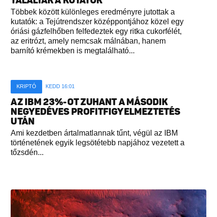
TALÁLTAK A KUTATÓK
Többek között különleges eredményre jutottak a
kutatók: a Tejútrendszer középpontjához közel egy
óriási gázfelhőben felfedeztek egy ritka cukorfélét,
az eritrózt, amely nemcsak málnában, hanem
barnító krémekben is megtalálható...
KRIPTÓ
KEDD 16:01
AZ IBM 23%-OT ZUHANT A MÁSODIK
NEGYEDÉVES PROFITFIGYELMEZTETÉS
UTÁN
Ami kezdetben ártalmatlannak tűnt, végül az IBM
történetének egyik legsötétebb napjához vezetett a
tőzsdén...