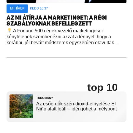
MI HÍREK
KEDD 10:37
AZ MI ÁTÍRJA A MARKETINGET: A RÉGI
SZABÁLYOKNAK BEFELLEGZETT
A Fortune 500 cégek vezető marketingesei
kénytelenek szembenézni azzal a ténnyel, hogy a
korábbi, jól bevált módszerek egyszerűen elavultak...
top 10
TUDOMÁNY
Az esőerdők szén-dioxid-elnyelése El
Niño alatt leáll – idén jöhet a mélypont