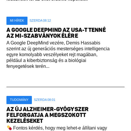
MI HÍREK
SZERDA 08:12
A GOOGLE DEEPMIND AZ USA-T TENNÉ
AZ MI-SZABVÁNYOK ÉLÉRE
A Google DeepMind vezére, Demis Hassabis
szerint az új generációs mesterséges intelligencia
egyre komolyabb veszélyeket rejt magában,
például a kiberbiztonság és a biológiai
fenyegetések terén...
TUDOMÁNY
SZERDA 08:01
AZ ÚJ ALZHEIMER-GYÓGYSZER
FELFORGATJA A MEGSZOKOTT
KEZELÉSEKET
Fontos kérdés, hogy meg lehet-e állítani vagy