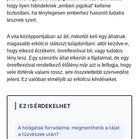
hogy ilyen hibrideknek „emberi jogokat” kellene
biztosítani, ha ténylegesen emberhez hasonló tudatra
tesznek szert.
A vita középpontjában az áll, mikortól kell egy állatnak
magasabb erkölcsi státuszt tulajdonítani: attól kezdve-e,
hogy elkezd érzékelni, önreflexióval bír, vagy tudatos
lény lesz. Egy szenzitív állat elkerüli a fájdalmat, de egy
önreflexióval rendelkező élőlény már azt is felfogja, hogy
vele történik valami rossz, ami összetettebb szenvedést
jelent. Ez valóban elmélyíti az erkölcsi kérdéseket.
EZ IS ÉRDEKELHET
A hódgátak forradalma: megmenthetik a tájat
a tűzvészek után?