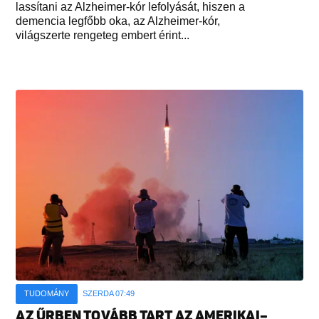
lassítani az Alzheimer-kór lefolyását, hiszen a
demencia legfőbb oka, az Alzheimer-kór,
világszerte rengeteg embert érint...
TUDOMÁNY
SZERDA 07:49
AZ ŰRBEN TOVÁBB TART AZ AMERIKAI–