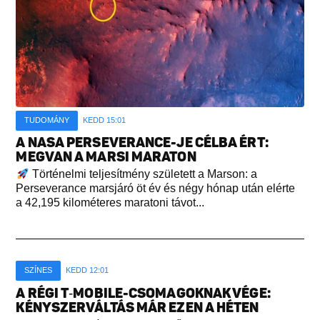
TUDOMÁNY
KEDD 15:01
A NASA PERSEVERANCE-JE CÉLBA ÉRT:
MEGVAN A MARSI MARATON
Történelmi teljesítmény született a Marson: a
Perseverance marsjáró öt év és négy hónap után elérte
a 42,195 kilométeres maratoni távot...
SZÍNES
KEDD 12:01
A RÉGI T‑MOBILE-CSOMAGOKNAK VÉGE:
KÉNYSZERVÁLTÁS MÁR EZEN A HÉTEN