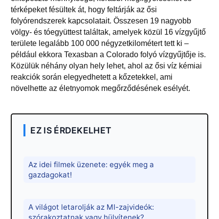
térképeket fésültek át, hogy feltárják az ősi
folyórendszerek kapcsolatait. Összesen 19 nagyobb
völgy- és tóegyüttest találtak, amelyek közül 16 vízgyűjtő
területe legalább 100 000 négyzetkilométert tett ki –
például ekkora Texasban a Colorado folyó vízgyűjtője is.
Közülük néhány olyan hely lehet, ahol az ősi víz kémiai
reakciók során elegyedhetett a kőzetekkel, ami
növelhette az életnyomok megőrződésének esélyét.
EZ IS ÉRDEKELHET
Az idei filmek üzenete: egyék meg a
gazdagokat!
A világot letarolják az MI-zajvideók:
szórakoztatnak vagy hülyítenek?