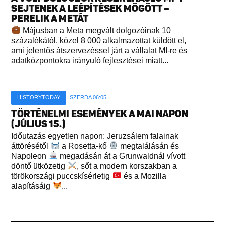
SEJTENEK A LEÉPÍTÉSEK MÖGÖTT –
PERELIK A METÁT
Májusban a Meta megvált dolgozóinak 10
százalékától, közel 8 000 alkalmazottat küldött el,
ami jelentős átszervezéssel járt a vállalat MI-re és
adatközpontokra irányuló fejlesztései miatt...
HISTORYTODAY
SZERDA 06:05
TÖRTÉNELMI ESEMÉNYEK A MAI NAPON
(JÚLIUS 15.)
Időutazás egyetlen napon: Jeruzsálem falainak
áttörésétől
a Rosetta-kő
megtalálásán és
Napoleon
megadásán át a Grunwaldnál vívott
döntő ütközetig
, sőt a modern korszakban a
törökországi puccskísérletig
és a Mozilla
alapításáig
...