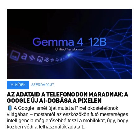
MI HÍREK
SZERDA 09:37
AZ ADATAID A TELEFONODON MARADNAK: A
GOOGLE ÚJ AI-DOBÁSA A PIXELEN
A Google ismét újat mutat a Pixel okostelefonok
világában – mostantól az eszközökön futó mesterséges
intelligencia még erősebbé teszi a mobilokat, úgy, hogy
közben védi a felhasználók adatait...