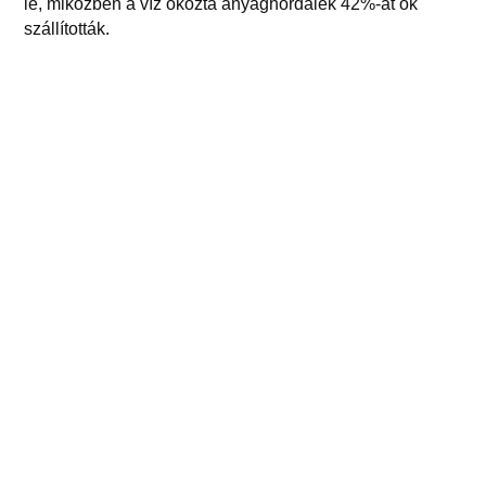
le, miközben a víz okozta anyaghordalék 42%-át ők
szállították.