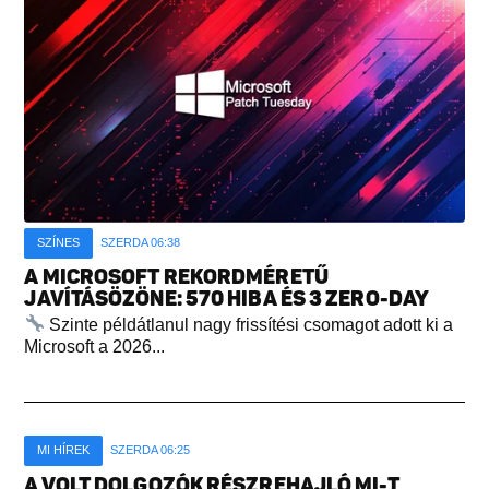
SZÍNES
SZERDA 06:38
A MICROSOFT REKORDMÉRETŰ
JAVÍTÁSÖZÖNE: 570 HIBA ÉS 3 ZERO-DAY
Szinte példátlanul nagy frissítési csomagot adott ki a
Microsoft a 2026...
MI HÍREK
SZERDA 06:25
A VOLT DOLGOZÓK RÉSZREHAJLÓ MI-T