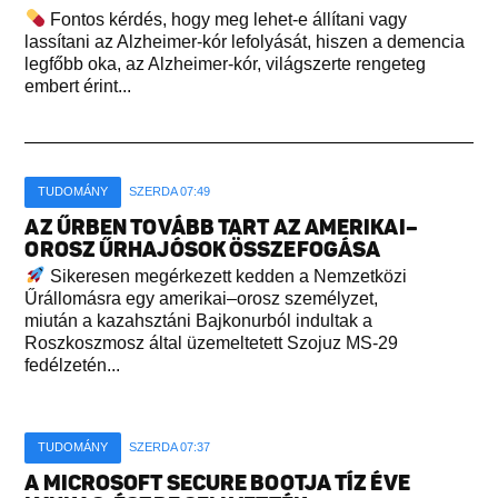
Fontos kérdés, hogy meg lehet-e állítani vagy
lassítani az Alzheimer-kór lefolyását, hiszen a demencia
legfőbb oka, az Alzheimer-kór, világszerte rengeteg
embert érint...
TUDOMÁNY
SZERDA 07:49
AZ ŰRBEN TOVÁBB TART AZ AMERIKAI–
OROSZ ŰRHAJÓSOK ÖSSZEFOGÁSA
Sikeresen megérkezett kedden a Nemzetközi
Űrállomásra egy amerikai–orosz személyzet,
miután a kazahsztáni Bajkonurból indultak a
Roszkoszmosz által üzemeltetett Szojuz MS-29
fedélzetén...
TUDOMÁNY
SZERDA 07:37
A MICROSOFT SECURE BOOTJA TÍZ ÉVE