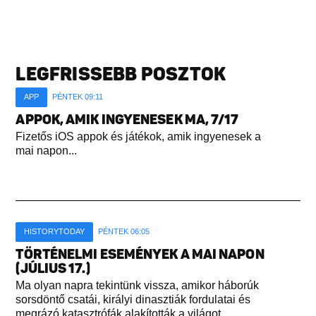
LEGFRISSEBB POSZTOK
APP
PÉNTEK 09:11
APPOK, AMIK INGYENESEK MA, 7/17
Fizetős iOS appok és játékok, amik ingyenesek a
mai napon...
HISTORYTODAY
PÉNTEK 06:05
TÖRTÉNELMI ESEMÉNYEK A MAI NAPON
(JÚLIUS 17.)
Ma olyan napra tekintünk vissza, amikor háborúk
sorsdöntő csatái, királyi dinasztiák fordulatai és
megrázó katasztrófák alakították a világot...