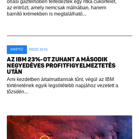
óriási gázfelhőben felfedeztek egy ritka cukorfélét,
az eritrózt, amely nemcsak málnában, hanem
barnító krémekben is megtalálható...
KRIPTÓ
KEDD 16:01
AZ IBM 23%-OT ZUHANT A MÁSODIK
NEGYEDÉVES PROFITFIGYELMEZTETÉS
UTÁN
Ami kezdetben ártalmatlannak tűnt, végül az IBM
történetének egyik legsötétebb napjához vezetett a
tőzsdén...