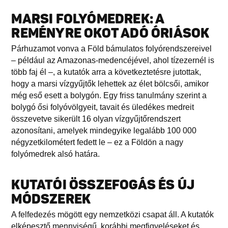
MARSI FOLYÓMEDREK: A
REMÉNYRE OKOT ADÓ ÓRIÁSOK
Párhuzamot vonva a Föld bámulatos folyórendszereivel
– például az Amazonas-medencéjével, ahol tízezernél is
több faj él –, a kutatók arra a következtetésre jutottak,
hogy a marsi vízgyűjtők lehettek az élet bölcsői, amikor
még eső esett a bolygón. Egy friss tanulmány szerint a
bolygó ősi folyóvölgyeit, tavait és üledékes medreit
összevetve sikerült 16 olyan vízgyűjtőrendszert
azonosítani, amelyek mindegyike legalább 100 000
négyzetkilométert fedett le – ez a Földön a nagy
folyómedrek alsó határa.
KUTATÓI ÖSSZEFOGÁS ÉS ÚJ
MÓDSZEREK
A felfedezés mögött egy nemzetközi csapat áll. A kutatók
elképesztő mennyiségű, korábbi megfigyeléseket és