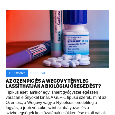
TUDOMÁNY
KEDD 18:31
AZ OZEMPIC ÉS A WEGOVY TÉNYLEG
LASSÍTHATJÁK A BIOLÓGIAI ÖREGEDÉST?
Tipikus eset, amikor egy ismert gyógyszer egészen
váratlan előnyöket kínál. A GLP-1 típusú szerek, mint az
Ozempic, a Wegovy vagy a Rybelsus, eredetileg a
fogyás, a jobb vércukorszint-szabályozás és a
szívbetegségek kockázatának csökkentése miatt váltak