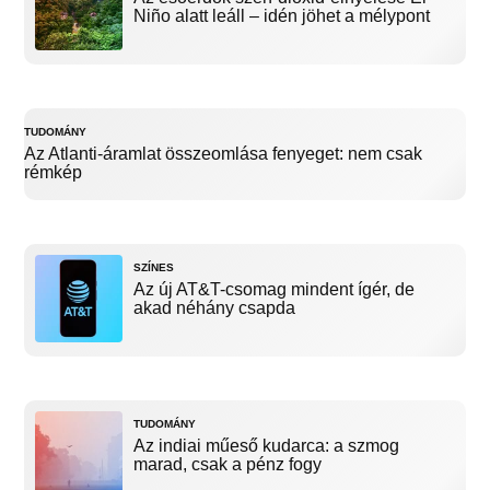
Niño alatt leáll – idén jöhet a mélypont
TUDOMÁNY
Az Atlanti-áramlat összeomlása fenyeget: nem csak
rémkép
SZÍNES
Az új AT&T-csomag mindent ígér, de
akad néhány csapda
TUDOMÁNY
Az indiai műeső kudarca: a szmog
marad, csak a pénz fogy