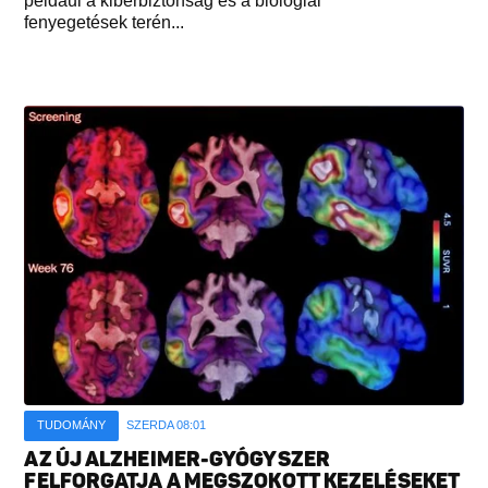
például a kiberbiztonság és a biológiai
fenyegetések terén...
TUDOMÁNY
SZERDA 08:01
AZ ÚJ ALZHEIMER-GYÓGYSZER
FELFORGATJA A MEGSZOKOTT KEZELÉSEKET