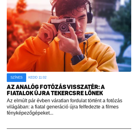
SZÍNES
KEDD 11:02
AZ ANALÓG FOTÓZÁS VISSZATÉR: A
FIATALOK ÚJRA TEKERCSRE LŐNEK
Az elmúlt pár évben váratlan fordulat történt a fotózás
világában: a fiatal generáció újra felfedezte a filmes
fényképezőgépeket...