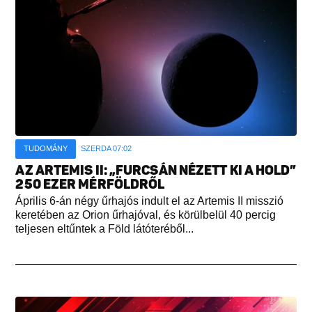
TUDOMÁNY
SZERDA 07:02
AZ ARTEMIS II: „FURCSÁN NÉZETT KI A HOLD”
250 EZER MÉRFÖLDRŐL
Április 6-án négy űrhajós indult el az Artemis II misszió
keretében az Orion űrhajóval, és körülbelül 40 percig
teljesen eltűntek a Föld látóteréből...