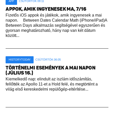
APP
CSÜTÖRTÖK 09:11
APPOK, AMIK INGYENESEK MA, 7/16
Fizetős iOS appok és játékok, amik ingyenesek a mai
napon. Between Dates Calendar Math (iPhone/iPad)A
Between Days alkalmazás segítségével egyszerűen és
gyorsan meghatározható, hány nap van két dátum
között...
HISTORYTODAY
CSÜTÖRTÖK 06:05
TÖRTÉNELMI ESEMÉNYEK A MAI NAPON
(JÚLIUS 16.)
Kiemelkedő nap: elindult az iszlám időszámítás,
fellőtték az Apollo 11-et a Hold felé, és megtörtént a
világ első kereskedelmi repülőgép-eltérítése...