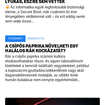
LYUKAS, ÉSZRE SEM VETTÉK
Az informatika egyik legfontosabb biztonsági
eleme, a Secure Boot, már csaknem tíz éve
lényegében védtelenné vált – és ezt eddig senki
sem vette észre...
TUDOMÁNY
SZERDA 07:24
A CSÍPŐS PAPRIKA NÖVELHETI EGY
HALÁLOS RÁK KOCKÁZATÁT?
Bár a csípős paprika számos kultúra
elválaszthatatlan része, és egyes laboratóriumi
kísérletek a bennük található vegyületeket, például
a kapszaicint gyulladáscsökkentőnek vagy akár
daganatellenesnek mutatják, az utóbbi évek
humán kutatásai nem ennyire egyértelműek...