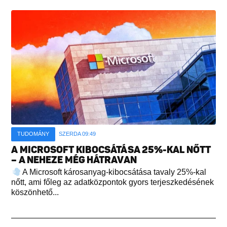
TUDOMÁNY
SZERDA 09:49
A MICROSOFT KIBOCSÁTÁSA 25%-KAL NŐTT
– A NEHEZE MÉG HÁTRAVAN
A Microsoft károsanyag-kibocsátása tavaly 25%-kal
nőtt, ami főleg az adatközpontok gyors terjeszkedésének
köszönhető...