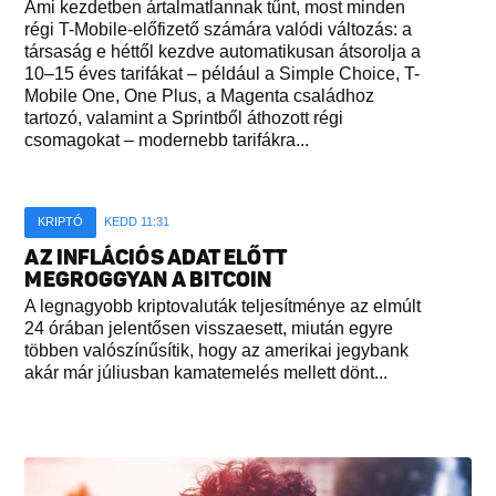
Ami kezdetben ártalmatlannak tűnt, most minden
régi T-Mobile-előfizető számára valódi változás: a
társaság e héttől kezdve automatikusan átsorolja a
10–15 éves tarifákat – például a Simple Choice, T-
Mobile One, One Plus, a Magenta családhoz
tartozó, valamint a Sprintből áthozott régi
csomagokat – modernebb tarifákra...
KRIPTÓ
KEDD 11:31
AZ INFLÁCIÓS ADAT ELŐTT
MEGROGGYAN A BITCOIN
A legnagyobb kriptovaluták teljesítménye az elmúlt
24 órában jelentősen visszaesett, miután egyre
többen valószínűsítik, hogy az amerikai jegybank
akár már júliusban kamatemelés mellett dönt...