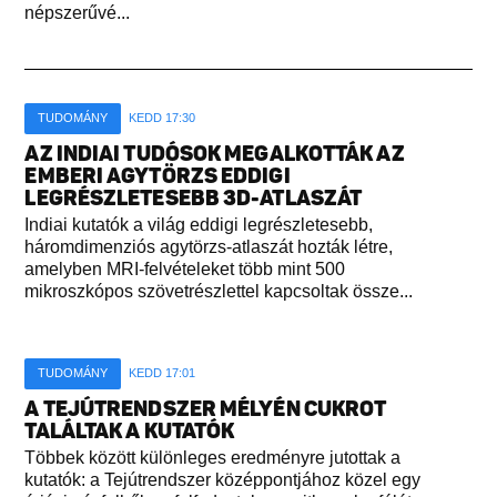
népszerűvé...
TUDOMÁNY
KEDD 17:30
AZ INDIAI TUDÓSOK MEGALKOTTÁK AZ
EMBERI AGYTÖRZS EDDIGI
LEGRÉSZLETESEBB 3D-ATLASZÁT
Indiai kutatók a világ eddigi legrészletesebb,
háromdimenziós agytörzs-atlaszát hozták létre,
amelyben MRI-felvételeket több mint 500
mikroszkópos szövetrészlettel kapcsoltak össze...
TUDOMÁNY
KEDD 17:01
A TEJÚTRENDSZER MÉLYÉN CUKROT
TALÁLTAK A KUTATÓK
Többek között különleges eredményre jutottak a
kutatók: a Tejútrendszer középpontjához közel egy