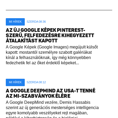
MI HÍREK
SZERDA 08:36
AZ ÚJ GOOGLE KÉPEK PINTEREST-
SZERŰ, FELFEDEZÉSRE KIHEGYEZETT
ÁTALAKÍTÁST KAPOTT
A Google Képek (Google Images) megújult külsőt
kapott: mostantól személyre szabott galériákat
kínál a felhasználóknak, így még könnyebben
fedezhetik fel az őket érdeklő képeket...
MI HÍREK
SZERDA 08:12
A GOOGLE DEEPMIND AZ USA-T TENNÉ
AZ MI-SZABVÁNYOK ÉLÉRE
A Google DeepMind vezére, Demis Hassabis
szerint az új generációs mesterséges intelligencia
egyre komolyabb veszélyeket rejt magában,