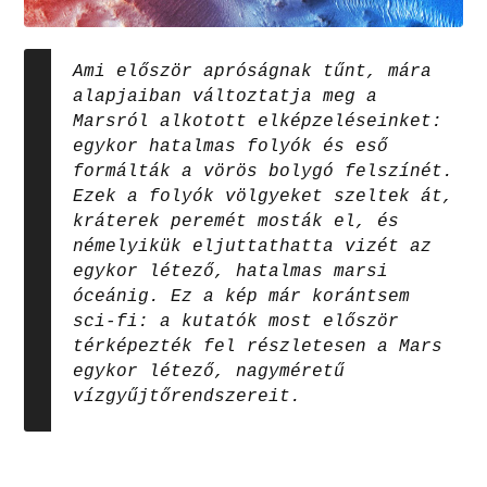
Ami először apróságnak tűnt, mára
alapjaiban változtatja meg a
Marsról alkotott elképzeléseinket:
egykor hatalmas folyók és eső
formálták a vörös bolygó felszínét.
Ezek a folyók völgyeket szeltek át,
kráterek peremét mosták el, és
némelyikük eljuttathatta vizét az
egykor létező, hatalmas marsi
óceánig. Ez a kép már korántsem
sci-fi: a kutatók most először
térképezték fel részletesen a Mars
egykor létező, nagyméretű
vízgyűjtőrendszereit.