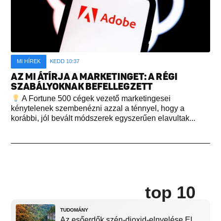
MI HÍREK
KEDD 10:37
AZ MI ÁTÍRJA A MARKETINGET: A RÉGI
SZABÁLYOKNAK BEFELLEGZETT
A Fortune 500 cégek vezető marketingesei
kénytelenek szembenézni azzal a ténnyel, hogy a
korábbi, jól bevált módszerek egyszerűen elavultak...
top 10
TUDOMÁNY
Az esőerdők szén-dioxid-elnyelése El