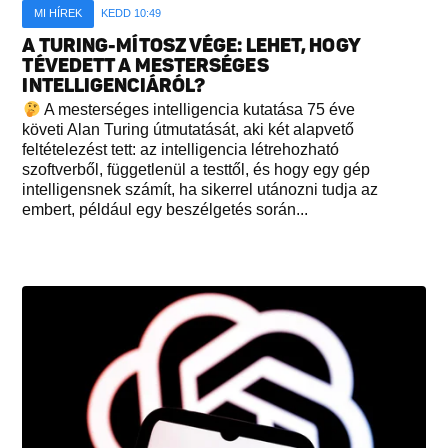
MI HÍREK
KEDD 10:49
A TURING-MÍTOSZ VÉGE: LEHET, HOGY
TÉVEDETT A MESTERSÉGES
INTELLIGENCIÁRÓL?
A mesterséges intelligencia kutatása 75 éve
követi Alan Turing útmutatását, aki két alapvető
feltételezést tett: az intelligencia létrehozható
szoftverből, függetlenül a testtől, és hogy egy gép
intelligensnek számít, ha sikerrel utánozni tudja az
embert, például egy beszélgetés során...