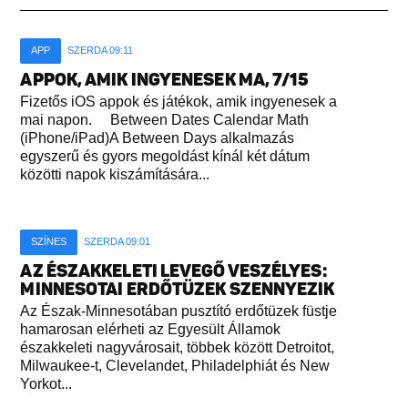
APP
SZERDA 09:11
APPOK, AMIK INGYENESEK MA, 7/15
Fizetős iOS appok és játékok, amik ingyenesek a
mai napon. Between Dates Calendar Math
(iPhone/iPad)A Between Days alkalmazás
egyszerű és gyors megoldást kínál két dátum
közötti napok kiszámítására...
SZÍNES
SZERDA 09:01
AZ ÉSZAKKELETI LEVEGŐ VESZÉLYES:
MINNESOTAI ERDŐTÜZEK SZENNYEZIK
Az Észak-Minnesotában pusztító erdőtüzek füstje
hamarosan elérheti az Egyesült Államok
északkeleti nagyvárosait, többek között Detroitot,
Milwaukee-t, Clevelandet, Philadelphiát és New
Yorkot...