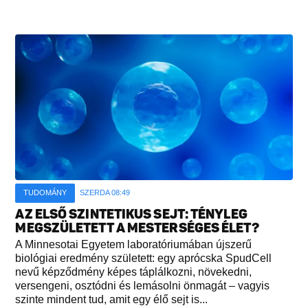
TUDOMÁNY
SZERDA 08:49
AZ ELSŐ SZINTETIKUS SEJT: TÉNYLEG
MEGSZÜLETETT A MESTERSÉGES ÉLET?
A Minnesotai Egyetem laboratóriumában újszerű
biológiai eredmény született: egy aprócska SpudCell
nevű képződmény képes táplálkozni, növekedni,
versengeni, osztódni és lemásolni önmagát – vagyis
szinte mindent tud, amit egy élő sejt is...