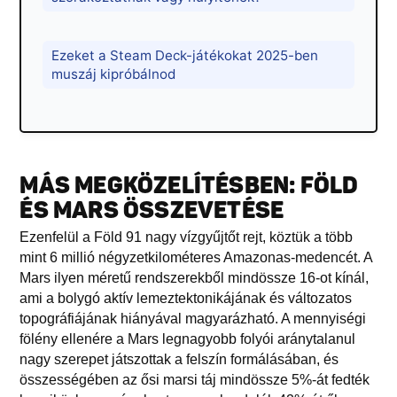
Ezeket a Steam Deck-játékokat 2025-ben
muszáj kipróbálnod
MÁS MEGKÖZELÍTÉSBEN: FÖLD
ÉS MARS ÖSSZEVETÉSE
Ezenfelül a Föld 91 nagy vízgyűjtőt rejt, köztük a több
mint 6 millió négyzetkilométeres Amazonas-medencét. A
Mars ilyen méretű rendszerekből mindössze 16-ot kínál,
ami a bolygó aktív lemeztektonikájának és változatos
topográfiájának hiányával magyarázható. A mennyiségi
fölény ellenére a Mars legnagyobb folyói aránytalanul
nagy szerepet játszottak a felszín formálásában, és
összességében az ősi marsi táj mindössze 5%-át fedték