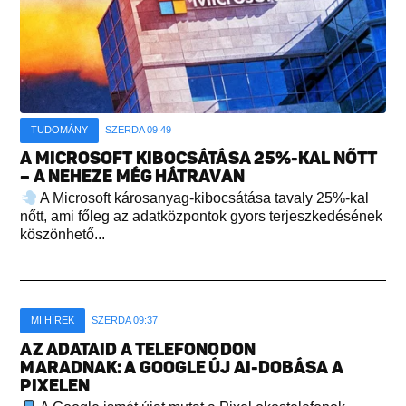
TUDOMÁNY
SZERDA 09:49
A MICROSOFT KIBOCSÁTÁSA 25%-KAL NŐTT
– A NEHEZE MÉG HÁTRAVAN
A Microsoft károsanyag-kibocsátása tavaly 25%-kal
nőtt, ami főleg az adatközpontok gyors terjeszkedésének
köszönhető...
MI HÍREK
SZERDA 09:37
AZ ADATAID A TELEFONODON
MARADNAK: A GOOGLE ÚJ AI-DOBÁSA A
PIXELEN