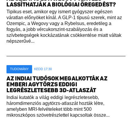
LASSÍTHATJÁK A BIOLÓGIAI ÖREGEDÉST?
Tipikus eset, amikor egy ismert gyógyszer egészen
váratlan előnyöket kínál. A GLP-1 típusú szerek, mint az
Ozempic, a Wegovy vagy a Rybelsus, eredetileg a
fogyás, a jobb vércukorszint-szabályozás és a
szívbetegségek kockázatának csökkentése miatt váltak
népszerűvé...
TUDOMÁNY
KEDD 17:30
AZ INDIAI TUDÓSOK MEGALKOTTÁK AZ
EMBERI AGYTÖRZS EDDIGI
LEGRÉSZLETESEBB 3D-ATLASZÁT
Indiai kutatók a világ eddigi legrészletesebb,
háromdimenziós agytörzs-atlaszát hozták létre,
amelyben MRI-felvételeket több mint 500
mikroszkópos szövetrészlettel kapcsoltak össze...