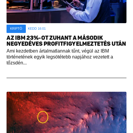
KRIPTÓ
KEDD 16:01
AZ IBM 23%-OT ZUHANT A MÁSODIK
NEGYEDÉVES PROFITFIGYELMEZTETÉS UTÁN
Ami kezdetben ártalmatlannak tűnt, végül az IBM
történetének egyik legsötétebb napjához vezetett a
tőzsdén...