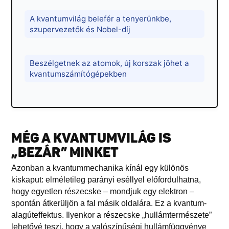
A kvantumvilág belefér a tenyerünkbe,
szupervezetők és Nobel-díj
Beszélgetnek az atomok, új korszak jöhet a
kvantumszámítógépekben
MÉG A KVANTUMVILÁG IS
„BEZÁR” MINKET
Azonban a kvantummechanika kínál egy különös
kiskaput: elméletileg parányi eséllyel előfordulhatna,
hogy egyetlen részecske – mondjuk egy elektron –
spontán átkerüljön a fal másik oldalára. Ez a kvantum-
alagúteffektus. Ilyenkor a részecske „hullámtermészete”
lehetővé teszi, hogy a valószínűségi hullámfüggvénye