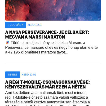
TUDOMÁNY
KEDD 15:01
A NASA PERSEVERANCE-JE CÉLBA ÉRT:
MEGVAN A MARSI MARATON
Történelmi teljesítmény született a Marson: a
Perseverance marsjáró öt év és négy hónap után elérte
a 42,195 kilométeres maratoni távot...
SZÍNES
KEDD 12:01
A RÉGI T‑MOBILE-CSOMAGOKNAK VÉGE:
KÉNYSZERVÁLTÁS MÁR EZEN A HÉTEN
Ami kezdetben ártalmatlannak tűnt, most minden
régi T-Mobile-előfizető számára valódi változás: a
társaság e héttől kezdve automatikusan átsorolja a