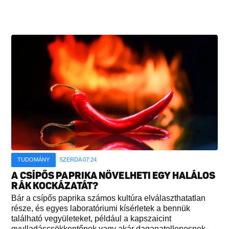
TUDOMÁNY
SZERDA 07:24
A CSÍPŐS PAPRIKA NÖVELHETI EGY HALÁLOS
RÁK KOCKÁZATÁT?
Bár a csípős paprika számos kultúra elválaszthatatlan
része, és egyes laboratóriumi kísérletek a bennük
található vegyületeket, például a kapszaicint
gyulladáscsökkentőnek vagy akár daganatellenesnek