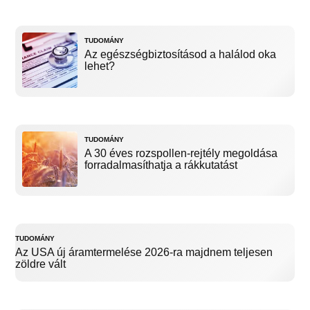
TUDOMÁNY
Az egészségbiztosításod a halálod oka
lehet?
TUDOMÁNY
A 30 éves rozspollen-rejtély megoldása
forradalmasíthatja a rákkutatást
TUDOMÁNY
Az USA új áramtermelése 2026-ra majdnem teljesen
zöldre vált