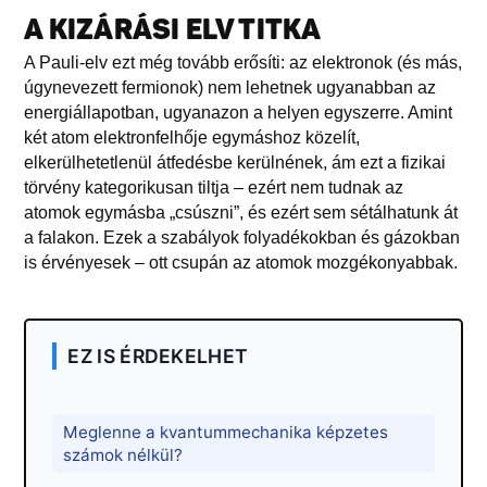
A KIZÁRÁSI ELV TITKA
A Pauli-elv ezt még tovább erősíti: az elektronok (és más,
úgynevezett fermionok) nem lehetnek ugyanabban az
energiállapotban, ugyanazon a helyen egyszerre. Amint
két atom elektronfelhője egymáshoz közelít,
elkerülhetetlenül átfedésbe kerülnének, ám ezt a fizikai
törvény kategorikusan tiltja – ezért nem tudnak az
atomok egymásba „csúszni”, és ezért sem sétálhatunk át
a falakon. Ezek a szabályok folyadékokban és gázokban
is érvényesek – ott csupán az atomok mozgékonyabbak.
EZ IS ÉRDEKELHET
Meglenne a kvantummechanika képzetes
számok nélkül?