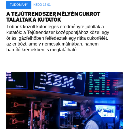
TUDOMÁNY
KEDD 17:01
A TEJÚTRENDSZER MÉLYÉN CUKROT
TALÁLTAK A KUTATÓK
Többek között különleges eredményre jutottak a
kutatók: a Tejútrendszer középpontjához közel egy
óriási gázfelhőben felfedeztek egy ritka cukorfélét,
az eritrózt, amely nemcsak málnában, hanem
barnító krémekben is megtalálható...