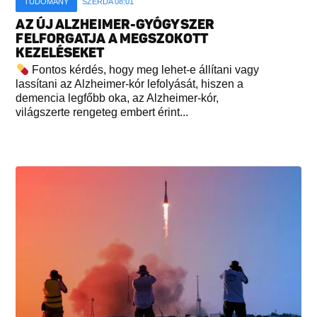
TUDOMÁNY
SZERDA 08:01
AZ ÚJ ALZHEIMER-GYÓGYSZER
FELFORGATJA A MEGSZOKOTT
KEZELÉSEKET
Fontos kérdés, hogy meg lehet-e állítani vagy
lassítani az Alzheimer-kór lefolyását, hiszen a
demencia legfőbb oka, az Alzheimer-kór,
világszerte rengeteg embert érint...