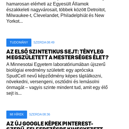
hamarosan elérheti az Egyesült Államok
északkeleti nagyvárosait, többek között Detroitot,
Milwaukee-t, Clevelandet, Philadelphiát és New
Yorkot...
TUDOMÁNY
SZERDA 08:49
AZ ELSŐ SZINTETIKUS SEJT: TÉNYLEG
MEGSZÜLETETT A MESTERSÉGES ÉLET?
A Minnesotai Egyetem laboratóriumában újszerű
biológiai eredmény született: egy aprócska
SpudCell nevű képződmény képes táplálkozni,
növekedni, versengeni, osztódni és lemásolni
önmagát – vagyis szinte mindent tud, amit egy élő
sejt is...
MI HÍREK
SZERDA 08:36
AZ ÚJ GOOGLE KÉPEK PINTEREST-