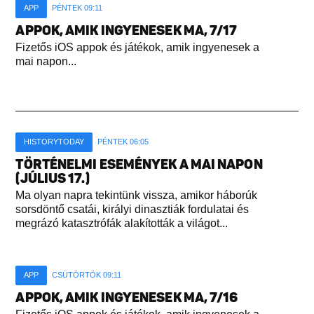
APP
PÉNTEK 09:11
APPOK, AMIK INGYENESEK MA, 7/17
Fizetős iOS appok és játékok, amik ingyenesek a
mai napon...
HISTORYTODAY
PÉNTEK 06:05
TÖRTÉNELMI ESEMÉNYEK A MAI NAPON
(JÚLIUS 17.)
Ma olyan napra tekintünk vissza, amikor háborúk
sorsdöntő csatái, királyi dinasztiák fordulatai és
megrázó katasztrófák alakították a világot...
APP
CSÜTÖRTÖK 09:11
APPOK, AMIK INGYENESEK MA, 7/16