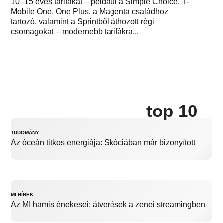
10–15 éves tarifákat – például a Simple Choice, T-
Mobile One, One Plus, a Magenta családhoz
tartozó, valamint a Sprintből áthozott régi
csomagokat – modernebb tarifákra...
top 10
TUDOMÁNY
Az óceán titkos energiája: Skóciában már bizonyított
MI HÍREK
Az MI hamis énekesei: átverések a zenei streamingben