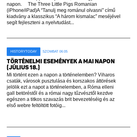
napon. The Three Little Pigs Romanian
(iPhone/iPad)A “Tanulj meg románul olvasni” című
kiadvány a klasszikus “A három kismalac” meséjével
segít fejleszteni a nyelvtudást...
HISTORYTODAY
SZOMBAT 06:05
TÖRTÉNELMI ESEMÉNYEK A MAI NAPON
(JÚLIUS 18.)
Mi történt ezen a napon a történelemben? Viharos
csaták, városok pusztulása és korszakos áttörések
jelölik ezt a napot a történelemben, a Róma elleni
gall betöréstől és a római nagy tűzvésztől kezdve
egészen a titkos szavazás brit bevezetéséig és az
első webre feltöltött fotóig...