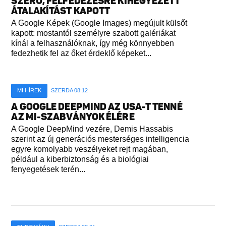
SZERŰ, FELFEDEZÉSRE KIHEGYEZETT
ÁTALAKÍTÁST KAPOTT
A Google Képek (Google Images) megújult külsőt
kapott: mostantól személyre szabott galériákat
kínál a felhasználóknak, így még könnyebben
fedezhetik fel az őket érdeklő képeket...
MI HÍREK
SZERDA 08:12
A GOOGLE DEEPMIND AZ USA-T TENNÉ
AZ MI-SZABVÁNYOK ÉLÉRE
A Google DeepMind vezére, Demis Hassabis
szerint az új generációs mesterséges intelligencia
egyre komolyabb veszélyeket rejt magában,
például a kiberbiztonság és a biológiai
fenyegetések terén...