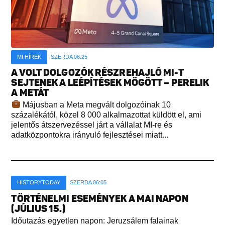
MI HÍREK
SZERDA 06:25
A VOLT DOLGOZÓK RÉSZREHAJLÓ MI-T
SEJTENEK A LEÉPÍTÉSEK MÖGÖTT – PERELIK
A METÁT
Májusban a Meta megvált dolgozóinak 10
százalékától, közel 8 000 alkalmazottat küldött el, ami
jelentős átszervezéssel járt a vállalat MI-re és
adatközpontokra irányuló fejlesztései miatt...
HISTORYTODAY
SZERDA 06:05
TÖRTÉNELMI ESEMÉNYEK A MAI NAPON
(JÚLIUS 15.)
Időutazás egyetlen napon: Jeruzsálem falainak