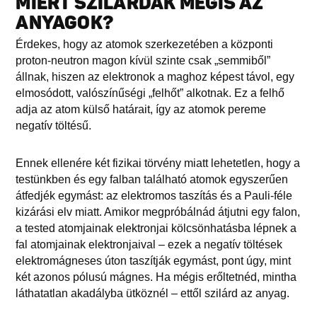
MIÉRT SZILÁRDAK MÉGIS AZ
ANYAGOK?
Érdekes, hogy az atomok szerkezetében a központi
proton-neutron magon kívül szinte csak „semmiből”
állnak, hiszen az elektronok a maghoz képest távol, egy
elmosódott, valószínűségi „felhőt” alkotnak. Ez a felhő
adja az atom külső határait, így az atomok pereme
negatív töltésű.
Ennek ellenére két fizikai törvény miatt lehetetlen, hogy a
testünkben és egy falban található atomok egyszerűen
átfedjék egymást: az elektromos taszítás és a Pauli-féle
kizárási elv miatt. Amikor megpróbálnád átjutni egy falon,
a tested atomjainak elektronjai kölcsönhatásba lépnek a
fal atomjainak elektronjaival – ezek a negatív töltések
elektromágneses úton taszítják egymást, pont úgy, mint
két azonos pólusú mágnes. Ha mégis erőltetnéd, mintha
láthatatlan akadályba ütköznél – ettől szilárd az anyag.