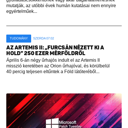
mutatják, az utóbbi évek humán kutatásai nem ennyire
egyértelműek...
TUDOMÁNY
SZERDA 07:02
AZ ARTEMIS II: „FURCSÁN NÉZETT KI A
HOLD” 250 EZER MÉRFÖLDRŐL
Április 6-án négy űrhajós indult el az Artemis II
misszió keretében az Orion űrhajóval, és körülbelül
40 percig teljesen eltűntek a Föld látóteréből...