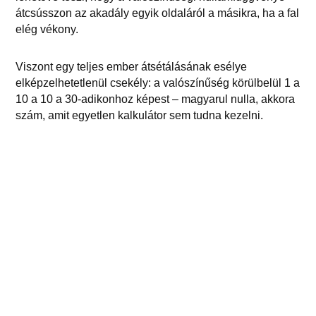
átcsússzon az akadály egyik oldaláról a másikra, ha a fal
elég vékony.
Viszont egy teljes ember átsétálásának esélye
elképzelhetetlenül csekély: a valószínűség körülbelül 1 a
10 a 10 a 30-adikonhoz képest – magyarul nulla, akkora
szám, amit egyetlen kalkulátor sem tudna kezelni.