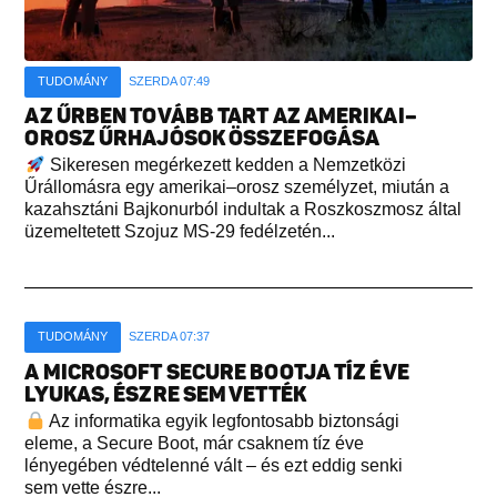
TUDOMÁNY
SZERDA 07:49
AZ ŰRBEN TOVÁBB TART AZ AMERIKAI–
OROSZ ŰRHAJÓSOK ÖSSZEFOGÁSA
Sikeresen megérkezett kedden a Nemzetközi
Űrállomásra egy amerikai–orosz személyzet, miután a
kazahsztáni Bajkonurból indultak a Roszkoszmosz által
üzemeltetett Szojuz MS-29 fedélzetén...
TUDOMÁNY
SZERDA 07:37
A MICROSOFT SECURE BOOTJA TÍZ ÉVE
LYUKAS, ÉSZRE SEM VETTÉK
Az informatika egyik legfontosabb biztonsági
eleme, a Secure Boot, már csaknem tíz éve
lényegében védtelenné vált – és ezt eddig senki
sem vette észre...