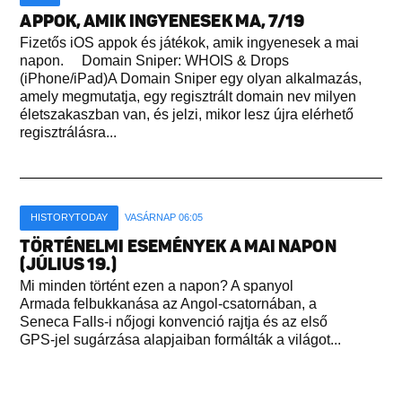
APPOK, AMIK INGYENESEK MA, 7/19
Fizetős iOS appok és játékok, amik ingyenesek a mai
napon. Domain Sniper: WHOIS & Drops
(iPhone/iPad)A Domain Sniper egy olyan alkalmazás,
amely megmutatja, egy regisztrált domain nev milyen
életszakaszban van, és jelzi, mikor lesz újra elérhető
regisztrálásra...
HISTORYTODAY
VASÁRNAP 06:05
TÖRTÉNELMI ESEMÉNYEK A MAI NAPON
(JÚLIUS 19.)
Mi minden történt ezen a napon? A spanyol
Armada felbukkanása az Angol-csatornában, a
Seneca Falls-i nőjogi konvenció rajtja és az első
GPS-jel sugárzása alapjaiban formálták a világot...