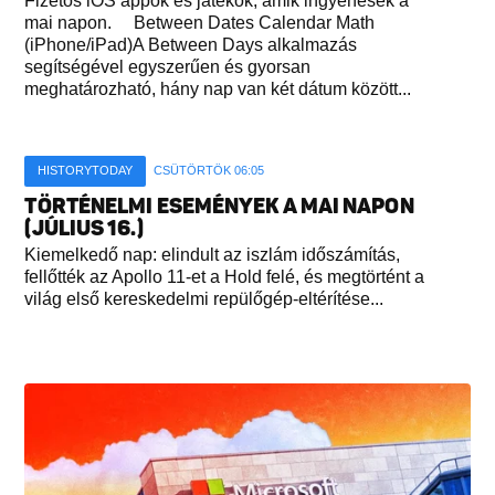
Fizetős iOS appok és játékok, amik ingyenesek a
mai napon. Between Dates Calendar Math
(iPhone/iPad)A Between Days alkalmazás
segítségével egyszerűen és gyorsan
meghatározható, hány nap van két dátum között...
HISTORYTODAY
CSÜTÖRTÖK 06:05
TÖRTÉNELMI ESEMÉNYEK A MAI NAPON
(JÚLIUS 16.)
Kiemelkedő nap: elindult az iszlám időszámítás,
fellőtték az Apollo 11-et a Hold felé, és megtörtént a
világ első kereskedelmi repülőgép-eltérítése...