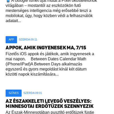
A Google ismét újat mutat a Pixel okostelefonok
világában – mostantól az eszközökön futó
mesterséges intelligencia még erősebbé teszi a
mobilokat, úgy, hogy közben védi a felhasználók
adatait...
APP
SZERDA 09:11
APPOK, AMIK INGYENESEK MA, 7/15
Fizetős iOS appok és játékok, amik ingyenesek a
mai napon. Between Dates Calendar Math
(iPhone/iPad)A Between Days alkalmazás
egyszerű és gyors megoldást kínál két dátum
közötti napok kiszámítására...
SZÍNES
SZERDA 09:01
AZ ÉSZAKKELETI LEVEGŐ VESZÉLYES:
MINNESOTAI ERDŐTÜZEK SZENNYEZIK
Az Észak-Minnesotában pusztító erdőtüzek füstje