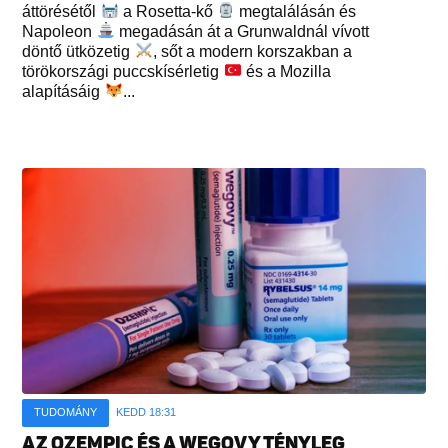
áttörésétől
a Rosetta-kő
megtalálásán és
Napoleon
megadásán át a Grunwaldnál vívott
döntő ütközetig
, sőt a modern korszakban a
törökországi puccskísérletig
és a Mozilla
alapításáig
...
TUDOMÁNY
KEDD 18:31
AZ OZEMPIC ÉS A WEGOVY TÉNYLEG