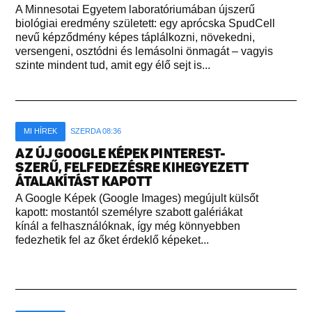
A Minnesotai Egyetem laboratóriumában újszerű
biológiai eredmény született: egy aprócska SpudCell
nevű képződmény képes táplálkozni, növekedni,
versengeni, osztódni és lemásolni önmagát – vagyis
szinte mindent tud, amit egy élő sejt is...
MI HÍREK
SZERDA 08:36
AZ ÚJ GOOGLE KÉPEK PINTEREST-
SZERŰ, FELFEDEZÉSRE KIHEGYEZETT
ÁTALAKÍTÁST KAPOTT
A Google Képek (Google Images) megújult külsőt
kapott: mostantól személyre szabott galériákat
kínál a felhasználóknak, így még könnyebben
fedezhetik fel az őket érdeklő képeket...