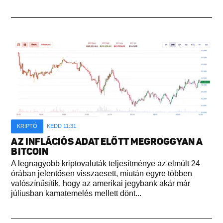
KRIPTÓ
KEDD 11:31
AZ INFLÁCIÓS ADAT ELŐTT MEGROGGYAN A
BITCOIN
A legnagyobb kriptovaluták teljesítménye az elmúlt 24
órában jelentősen visszaesett, miután egyre többen
valószínűsítik, hogy az amerikai jegybank akár már
júliusban kamatemelés mellett dönt...