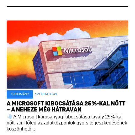
TUDOMÁNY
SZERDA 09:49
A MICROSOFT KIBOCSÁTÁSA 25%-KAL NŐTT
– A NEHEZE MÉG HÁTRAVAN
A Microsoft károsanyag-kibocsátása tavaly 25%-kal
nőtt, ami főleg az adatközpontok gyors terjeszkedésének
köszönhető...