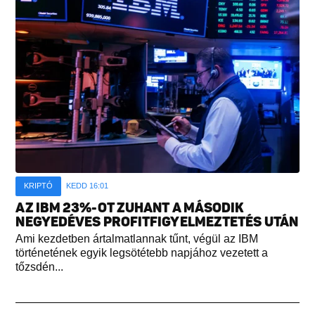
KRIPTÓ
KEDD 16:01
AZ IBM 23%-OT ZUHANT A MÁSODIK
NEGYEDÉVES PROFITFIGYELMEZTETÉS UTÁN
Ami kezdetben ártalmatlannak tűnt, végül az IBM
történetének egyik legsötétebb napjához vezetett a
tőzsdén...