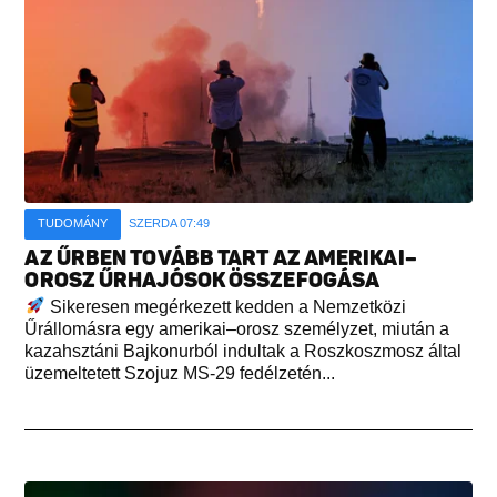
TUDOMÁNY
SZERDA 07:49
AZ ŰRBEN TOVÁBB TART AZ AMERIKAI–
OROSZ ŰRHAJÓSOK ÖSSZEFOGÁSA
Sikeresen megérkezett kedden a Nemzetközi
Űrállomásra egy amerikai–orosz személyzet, miután a
kazahsztáni Bajkonurból indultak a Roszkoszmosz által
üzemeltetett Szojuz MS-29 fedélzetén...