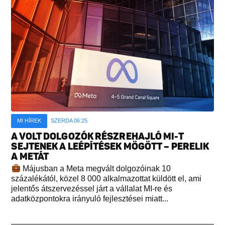
MI HÍREK
SZERDA 06:25
A VOLT DOLGOZÓK RÉSZREHAJLÓ MI-T
SEJTENEK A LEÉPÍTÉSEK MÖGÖTT – PERELIK
A METÁT
Májusban a Meta megvált dolgozóinak 10
százalékától, közel 8 000 alkalmazottat küldött el, ami
jelentős átszervezéssel járt a vállalat MI-re és
adatközpontokra irányuló fejlesztései miatt...