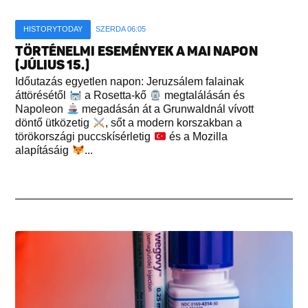
HISTORYTODAY
SZERDA 06:05
TÖRTÉNELMI ESEMÉNYEK A MAI NAPON
(JÚLIUS 15.)
Időutazás egyetlen napon: Jeruzsálem falainak
áttörésétől
a Rosetta-kő
megtalálásán és
Napoleon
megadásán át a Grunwaldnál vívott
döntő ütközetig
, sőt a modern korszakban a
törökországi puccskísérletig
és a Mozilla
alapításáig
...