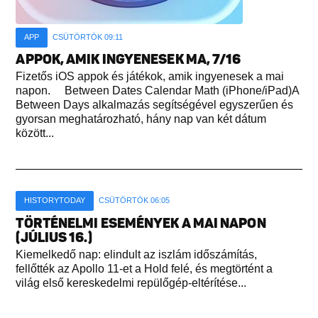
APP
CSÜTÖRTÖK 09:11
APPOK, AMIK INGYENESEK MA, 7/16
Fizetős iOS appok és játékok, amik ingyenesek a mai
napon. Between Dates Calendar Math (iPhone/iPad)A
Between Days alkalmazás segítségével egyszerűen és
gyorsan meghatározható, hány nap van két dátum
között...
HISTORYTODAY
CSÜTÖRTÖK 06:05
TÖRTÉNELMI ESEMÉNYEK A MAI NAPON
(JÚLIUS 16.)
Kiemelkedő nap: elindult az iszlám időszámítás,
fellőtték az Apollo 11-et a Hold felé, és megtörtént a
világ első kereskedelmi repülőgép-eltérítése...