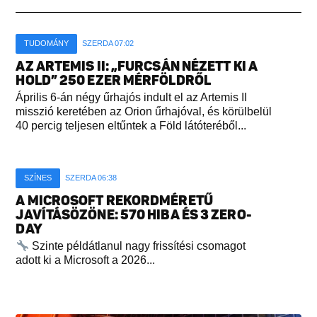
TUDOMÁNY
SZERDA 07:02
AZ ARTEMIS II: „FURCSÁN NÉZETT KI A
HOLD” 250 EZER MÉRFÖLDRŐL
Április 6-án négy űrhajós indult el az Artemis II
misszió keretében az Orion űrhajóval, és körülbelül
40 percig teljesen eltűntek a Föld látóteréből...
SZÍNES
SZERDA 06:38
A MICROSOFT REKORDMÉRETŰ
JAVÍTÁSÖZÖNE: 570 HIBA ÉS 3 ZERO-
DAY
Szinte példátlanul nagy frissítési csomagot
adott ki a Microsoft a 2026...