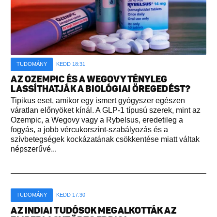
TUDOMÁNY
KEDD 18:31
AZ OZEMPIC ÉS A WEGOVY TÉNYLEG
LASSÍTHATJÁK A BIOLÓGIAI ÖREGEDÉST?
Tipikus eset, amikor egy ismert gyógyszer egészen
váratlan előnyöket kínál. A GLP-1 típusú szerek, mint az
Ozempic, a Wegovy vagy a Rybelsus, eredetileg a
fogyás, a jobb vércukorszint-szabályozás és a
szívbetegségek kockázatának csökkentése miatt váltak
népszerűvé...
TUDOMÁNY
KEDD 17:30
AZ INDIAI TUDÓSOK MEGALKOTTÁK AZ