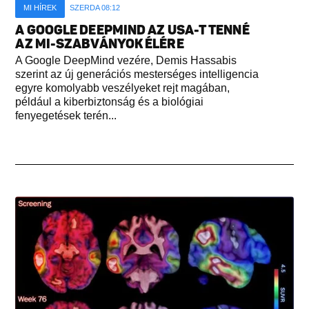
MI HÍREK
SZERDA 08:12
A GOOGLE DEEPMIND AZ USA-T TENNÉ
AZ MI-SZABVÁNYOK ÉLÉRE
A Google DeepMind vezére, Demis Hassabis
szerint az új generációs mesterséges intelligencia
egyre komolyabb veszélyeket rejt magában,
például a kiberbiztonság és a biológiai
fenyegetések terén...