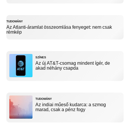
TUDOMÁNY
Az Atlanti-áramlat összeomlása fenyeget: nem csak
rémkép
SZÍNES
Az új AT&T-csomag mindent ígér, de
akad néhány csapda
TUDOMÁNY
Az indiai műeső kudarca: a szmog
marad, csak a pénz fogy