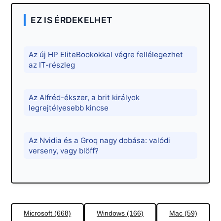
EZ IS ÉRDEKELHET
Az új HP EliteBookokkal végre fellélegezhet
az IT-részleg
Az Alfréd-ékszer, a brit királyok
legrejtélyesebb kincse
Az Nvidia és a Groq nagy dobása: valódi
verseny, vagy blöff?
Microsoft (668)
Windows (166)
Mac (59)