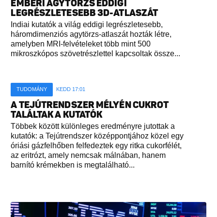
EMBERI AGYTÖRZS EDDIGI
LEGRÉSZLETESEBB 3D-ATLASZÁT
Indiai kutatók a világ eddigi legrészletesebb,
háromdimenziós agytörzs-atlaszát hozták létre,
amelyben MRI-felvételeket több mint 500
mikroszkópos szövetrészlettel kapcsoltak össze...
TUDOMÁNY
KEDD 17:01
A TEJÚTRENDSZER MÉLYÉN CUKROT
TALÁLTAK A KUTATÓK
Többek között különleges eredményre jutottak a
kutatók: a Tejútrendszer középpontjához közel egy
óriási gázfelhőben felfedeztek egy ritka cukorfélét,
az eritrózt, amely nemcsak málnában, hanem
barnító krémekben is megtalálható...