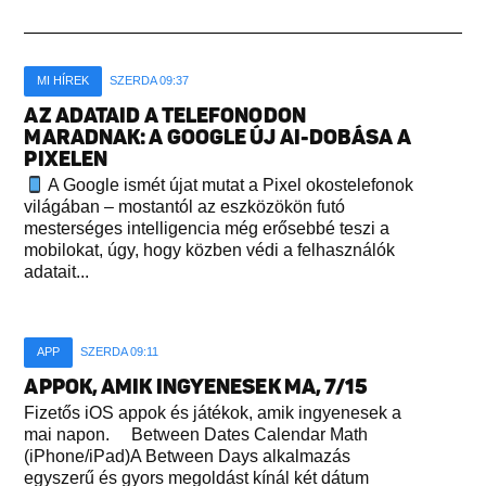
MI HÍREK
SZERDA 09:37
AZ ADATAID A TELEFONODON
MARADNAK: A GOOGLE ÚJ AI-DOBÁSA A
PIXELEN
A Google ismét újat mutat a Pixel okostelefonok
világában – mostantól az eszközökön futó
mesterséges intelligencia még erősebbé teszi a
mobilokat, úgy, hogy közben védi a felhasználók
adatait...
APP
SZERDA 09:11
APPOK, AMIK INGYENESEK MA, 7/15
Fizetős iOS appok és játékok, amik ingyenesek a
mai napon. Between Dates Calendar Math
(iPhone/iPad)A Between Days alkalmazás
egyszerű és gyors megoldást kínál két dátum