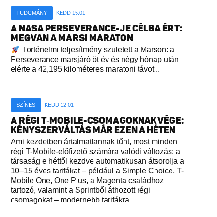
TUDOMÁNY
KEDD 15:01
A NASA PERSEVERANCE-JE CÉLBA ÉRT:
MEGVAN A MARSI MARATON
Történelmi teljesítmény született a Marson: a
Perseverance marsjáró öt év és négy hónap után
elérte a 42,195 kilométeres maratoni távot...
SZÍNES
KEDD 12:01
A RÉGI T‑MOBILE-CSOMAGOKNAK VÉGE:
KÉNYSZERVÁLTÁS MÁR EZEN A HÉTEN
Ami kezdetben ártalmatlannak tűnt, most minden
régi T-Mobile-előfizető számára valódi változás: a
társaság e héttől kezdve automatikusan átsorolja a
10–15 éves tarifákat – például a Simple Choice, T-
Mobile One, One Plus, a Magenta családhoz
tartozó, valamint a Sprintből áthozott régi
csomagokat – modernebb tarifákra...