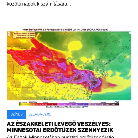
közötti napok kiszámítására...
SZÍNES
SZERDA 09:01
AZ ÉSZAKKELETI LEVEGŐ VESZÉLYES:
MINNESOTAI ERDŐTÜZEK SZENNYEZIK
Az Észak-Minnesotában pusztító erdőtüzek füstje