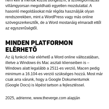
nem kell a menük között böngészni, a szövegformázás
villámgyorsan megoldható egyetlen mozdulattal. A
hasonló megoldásokat már régóta használják olyan
rendszerekben, mint a WordPress vagy más online
szövegszerkesztők, de a Word mostanáig elmaradt ettől
az egyszerűségtől.
MINDEN PLATFORMON
ELÉRHETŐ
Az új funkció már elérhető a Word online változatában,
illetve a Windows és Mac asztali klienseiben is –
Windows alatt legalább a 2511-es verzió, Macen pedig
minimum a 16.104-es verzió szükséges hozzá. Most már
csak arra várunk, hogy a Google Dokumentumok
(Google Docs) is lépést tartson a fejlesztéssel.
2025, adrienne, www.theverge.com alapján