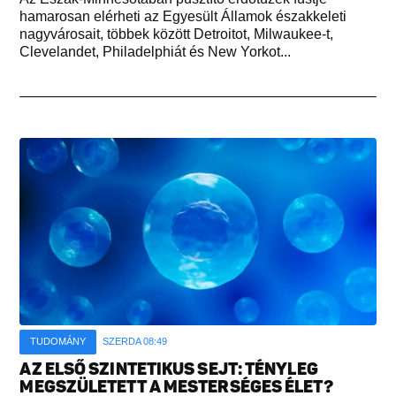
hamarosan elérheti az Egyesült Államok északkeleti
nagyvárosait, többek között Detroitot, Milwaukee-t,
Clevelandet, Philadelphiát és New Yorkot...
TUDOMÁNY
SZERDA 08:49
AZ ELSŐ SZINTETIKUS SEJT: TÉNYLEG
MEGSZÜLETETT A MESTERSÉGES ÉLET?