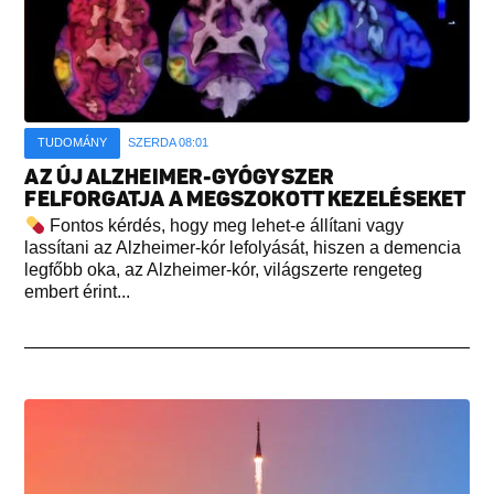
TUDOMÁNY
SZERDA 08:01
AZ ÚJ ALZHEIMER-GYÓGYSZER
FELFORGATJA A MEGSZOKOTT KEZELÉSEKET
Fontos kérdés, hogy meg lehet-e állítani vagy
lassítani az Alzheimer-kór lefolyását, hiszen a demencia
legfőbb oka, az Alzheimer-kór, világszerte rengeteg
embert érint...