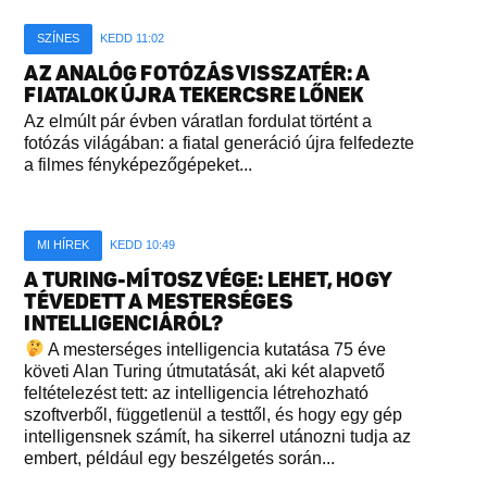
SZÍNES
KEDD 11:02
AZ ANALÓG FOTÓZÁS VISSZATÉR: A
FIATALOK ÚJRA TEKERCSRE LŐNEK
Az elmúlt pár évben váratlan fordulat történt a
fotózás világában: a fiatal generáció újra felfedezte
a filmes fényképezőgépeket...
MI HÍREK
KEDD 10:49
A TURING-MÍTOSZ VÉGE: LEHET, HOGY
TÉVEDETT A MESTERSÉGES
INTELLIGENCIÁRÓL?
A mesterséges intelligencia kutatása 75 éve
követi Alan Turing útmutatását, aki két alapvető
feltételezést tett: az intelligencia létrehozható
szoftverből, függetlenül a testtől, és hogy egy gép
intelligensnek számít, ha sikerrel utánozni tudja az
embert, például egy beszélgetés során...