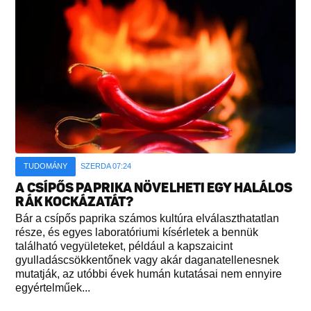
TUDOMÁNY
SZERDA 07:24
A CSÍPŐS PAPRIKA NÖVELHETI EGY HALÁLOS
RÁK KOCKÁZATÁT?
Bár a csípős paprika számos kultúra elválaszthatatlan
része, és egyes laboratóriumi kísérletek a bennük
található vegyületeket, például a kapszaicint
gyulladáscsökkentőnek vagy akár daganatellenesnek
mutatják, az utóbbi évek humán kutatásai nem ennyire
egyértelműek...