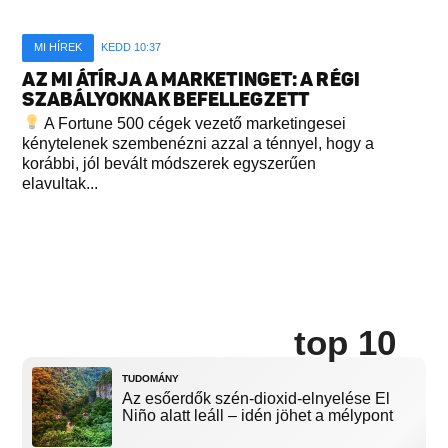
MI HÍREK
KEDD 10:37
AZ MI ÁTÍRJA A MARKETINGET: A RÉGI
SZABÁLYOKNAK BEFELLEGZETT
A Fortune 500 cégek vezető marketingesei
kénytelenek szembenézni azzal a ténnyel, hogy a
korábbi, jól bevált módszerek egyszerűen
elavultak...
top 10
TUDOMÁNY
Az esőerdők szén-dioxid-elnyelése El
Niño alatt leáll – idén jöhet a mélypont