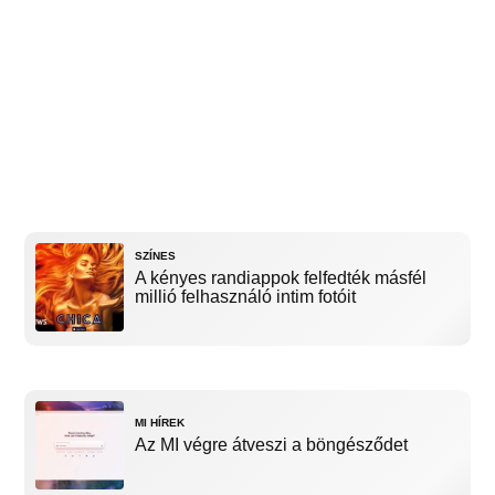
SZÍNES
A kényes randiappok felfedték másfél
millió felhasználó intim fotóit
MI HÍREK
Az MI végre átveszi a böngésződet