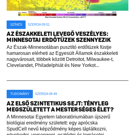
SZÍNES
SZERDA 09:01
AZ ÉSZAKKELETI LEVEGŐ VESZÉLYES:
MINNESOTAI ERDŐTÜZEK SZENNYEZIK
Az Észak-Minnesotában pusztító erdőtüzek füstje
hamarosan elérheti az Egyesült Államok északkeleti
nagyvárosait, többek között Detroitot, Milwaukee-t,
Clevelandet, Philadelphiát és New Yorkot...
TUDOMÁNY
SZERDA 08:49
AZ ELSŐ SZINTETIKUS SEJT: TÉNYLEG
MEGSZÜLETETT A MESTERSÉGES ÉLET?
A Minnesotai Egyetem laboratóriumában újszerű
biológiai eredmény született: egy aprócska
SpudCell nevű képződmény képes táplálkozni,
növekedni, versengeni, osztódni és lemásolni