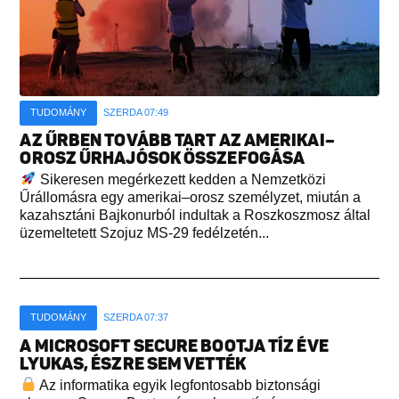
TUDOMÁNY
SZERDA 07:49
AZ ŰRBEN TOVÁBB TART AZ AMERIKAI–
OROSZ ŰRHAJÓSOK ÖSSZEFOGÁSA
Sikeresen megérkezett kedden a Nemzetközi
Űrállomásra egy amerikai–orosz személyzet, miután a
kazahsztáni Bajkonurból indultak a Roszkoszmosz által
üzemeltetett Szojuz MS-29 fedélzetén...
TUDOMÁNY
SZERDA 07:37
A MICROSOFT SECURE BOOTJA TÍZ ÉVE
LYUKAS, ÉSZRE SEM VETTÉK
Az informatika egyik legfontosabb biztonsági