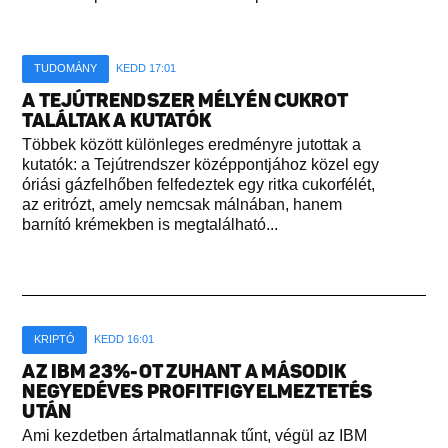
TUDOMÁNY
KEDD 17:01
A TEJÚTRENDSZER MÉLYÉN CUKROT
TALÁLTAK A KUTATÓK
Többek között különleges eredményre jutottak a
kutatók: a Tejútrendszer középpontjához közel egy
óriási gázfelhőben felfedeztek egy ritka cukorfélét,
az eritrózt, amely nemcsak málnában, hanem
barnító krémekben is megtalálható...
KRIPTÓ
KEDD 16:01
AZ IBM 23%-OT ZUHANT A MÁSODIK
NEGYEDÉVES PROFITFIGYELMEZTETÉS
UTÁN
Ami kezdetben ártalmatlannak tűnt, végül az IBM