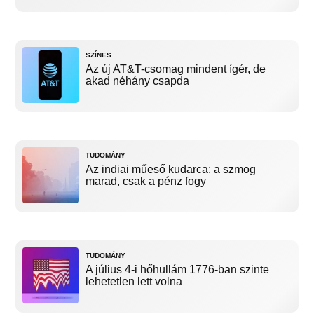
SZÍNES
Az új AT&T-csomag mindent ígér, de
akad néhány csapda
TUDOMÁNY
Az indiai műeső kudarca: a szmog
marad, csak a pénz fogy
TUDOMÁNY
A július 4-i hőhullám 1776-ban szinte
lehetetlen lett volna