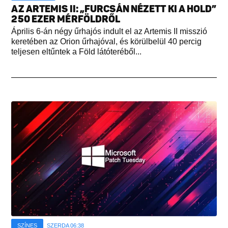
AZ ARTEMIS II: „FURCSÁN NÉZETT KI A HOLD”
250 EZER MÉRFÖLDRŐL
Április 6-án négy űrhajós indult el az Artemis II misszió
keretében az Orion űrhajóval, és körülbelül 40 percig
teljesen eltűntek a Föld látóteréből...
SZÍNES
SZERDA 06:38