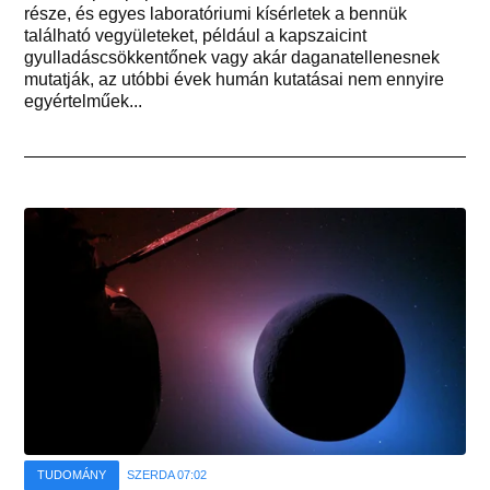
része, és egyes laboratóriumi kísérletek a bennük
található vegyületeket, például a kapszaicint
gyulladáscsökkentőnek vagy akár daganatellenesnek
mutatják, az utóbbi évek humán kutatásai nem ennyire
egyértelműek...
TUDOMÁNY
SZERDA 07:02