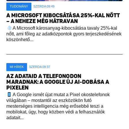
TUDOMÁNY
SZERDA 09:49
A MICROSOFT KIBOCSÁTÁSA 25%-KAL NŐTT
– A NEHEZE MÉG HÁTRAVAN
A Microsoft károsanyag-kibocsátása tavaly 25%-kal
nőtt, ami főleg az adatközpontok gyors terjeszkedésének
köszönhető...
MI HÍREK
SZERDA 09:37
AZ ADATAID A TELEFONODON
MARADNAK: A GOOGLE ÚJ AI-DOBÁSA A
PIXELEN
A Google ismét újat mutat a Pixel okostelefonok
világában – mostantól az eszközökön futó
mesterséges intelligencia még erősebbé teszi a
mobilokat, úgy, hogy közben védi a felhasználók
adatait...