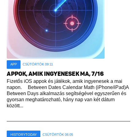
APP
CSÜTÖRTÖK 09:11
APPOK, AMIK INGYENESEK MA, 7/16
Fizetős iOS appok és játékok, amik ingyenesek a mai
napon. Between Dates Calendar Math (iPhone/iPad)A
Between Days alkalmazás segítségével egyszerűen és
gyorsan meghatározható, hány nap van két dátum
között...
HISTORYTODAY
CSÜTÖRTÖK 06:05