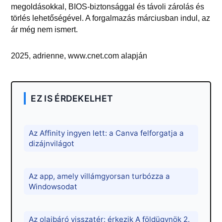
megoldásokkal, BIOS-biztonsággal és távoli zárolás és
törlés lehetőségével. A forgalmazás márciusban indul, az
ár még nem ismert.
2025, adrienne, www.cnet.com alapján
EZ IS ÉRDEKELHET
Az Affinity ingyen lett: a Canva felforgatja a
dizájnvilágot
Az app, amely villámgyorsan turbózza a
Windowsodat
Az olajbáró visszatér: érkezik A földügynök 2.