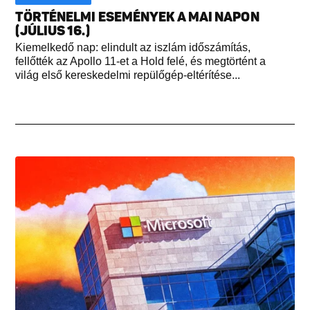
TÖRTÉNELMI ESEMÉNYEK A MAI NAPON
(JÚLIUS 16.)
Kiemelkedő nap: elindult az iszlám időszámítás,
fellőtték az Apollo 11-et a Hold felé, és megtörtént a
világ első kereskedelmi repülőgép-eltérítése...