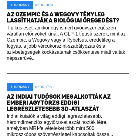
TUDOMÁNY
KEDD 18:31
AZ OZEMPIC ÉS A WEGOVY TÉNYLEG
LASSÍTHATJÁK A BIOLÓGIAI ÖREGEDÉST?
Tipikus eset, amikor egy ismert gyógyszer egészen
váratlan előnyöket kínál. A GLP-1 típusú szerek, mint az
Ozempic, a Wegovy vagy a Rybelsus, eredetileg a
fogyás, a jobb vércukorszint-szabályozás és a
szívbetegségek kockázatának csökkentése miatt váltak
népszerűvé...
TUDOMÁNY
KEDD 17:30
AZ INDIAI TUDÓSOK MEGALKOTTÁK AZ
EMBERI AGYTÖRZS EDDIGI
LEGRÉSZLETESEBB 3D-ATLASZÁT
Indiai kutatók a világ eddigi legrészletesebb,
háromdimenziós agytörzs-atlaszát hozták létre,
amelyben MRI-felvételeket több mint 500
mikroszkópos szövetrészlettel kapcsoltak össze...