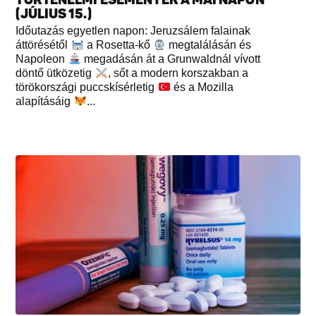
(JÚLIUS 15.)
Időutazás egyetlen napon: Jeruzsálem falainak
áttörésétől
a Rosetta-kő
megtalálásán és
Napoleon
megadásán át a Grunwaldnál vívott
döntő ütközetig
, sőt a modern korszakban a
törökországi puccskísérletig
és a Mozilla
alapításáig
...