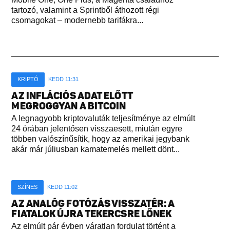
tartozó, valamint a Sprintből áthozott régi
csomagokat – modernebb tarifákra...
KRIPTÓ
KEDD 11:31
AZ INFLÁCIÓS ADAT ELŐTT
MEGROGGYAN A BITCOIN
A legnagyobb kriptovaluták teljesítménye az elmúlt
24 órában jelentősen visszaesett, miután egyre
többen valószínűsítik, hogy az amerikai jegybank
akár már júliusban kamatemelés mellett dönt...
SZÍNES
KEDD 11:02
AZ ANALÓG FOTÓZÁS VISSZATÉR: A
FIATALOK ÚJRA TEKERCSRE LŐNEK
Az elmúlt pár évben váratlan fordulat történt a