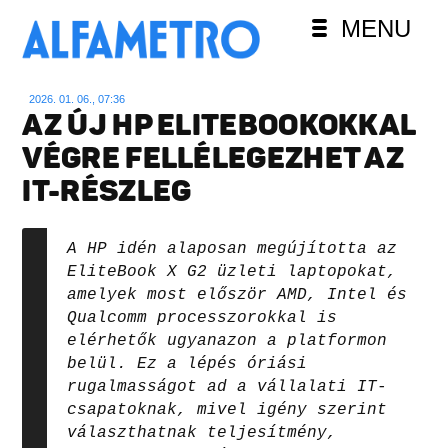
MENU
2026. 01. 06., 07:36
AZ ÚJ HP ELITEBOOKOKKAL
VÉGRE FELLÉLEGEZHET AZ
IT-RÉSZLEG
A HP idén alaposan megújította az
EliteBook X G2 üzleti laptopokat,
amelyek most először AMD, Intel és
Qualcomm processzorokkal is
elérhetők ugyanazon a platformon
belül. Ez a lépés óriási
rugalmasságot ad a vállalati IT-
csapatoknak, mivel igény szerint
választhatnak teljesítmény,