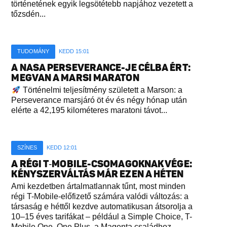
történetének egyik legsötétebb napjához vezetett a
tőzsdén...
TUDOMÁNY
KEDD 15:01
A NASA PERSEVERANCE-JE CÉLBA ÉRT:
MEGVAN A MARSI MARATON
Történelmi teljesítmény született a Marson: a
Perseverance marsjáró öt év és négy hónap után
elérte a 42,195 kilométeres maratoni távot...
SZÍNES
KEDD 12:01
A RÉGI T‑MOBILE-CSOMAGOKNAK VÉGE:
KÉNYSZERVÁLTÁS MÁR EZEN A HÉTEN
Ami kezdetben ártalmatlannak tűnt, most minden
régi T-Mobile-előfizető számára valódi változás: a
társaság e héttől kezdve automatikusan átsorolja a
10–15 éves tarifákat – például a Simple Choice, T-
Mobile One, One Plus, a Magenta családhoz