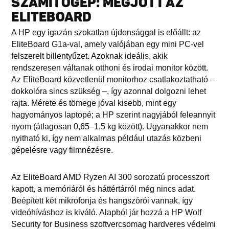
SZÁMÍTÓGÉP: MEGJÖTT AZ
ELITEBOARD
A HP egy igazán szokatlan újdonsággal is előállt: az
EliteBoard G1a-val, amely valójában egy mini PC-vel
felszerelt billentyűzet. Azoknak ideális, akik
rendszeresen váltanak otthoni és irodai monitor között.
Az EliteBoard közvetlenül monitorhoz csatlakoztatható –
dokkolóra sincs szükség –, így azonnal dolgozni lehet
rajta. Mérete és tömege jóval kisebb, mint egy
hagyományos laptopé; a HP szerint nagyjából feleannyit
nyom (átlagosan 0,65–1,5 kg között). Ugyanakkor nem
nyitható ki, így nem alkalmas például utazás közbeni
gépelésre vagy filmnézésre.
Az EliteBoard AMD Ryzen AI 300 sorozatú processzort
kapott, a memóriáról és háttértárról még nincs adat.
Beépített két mikrofonja és hangszórói vannak, így
videóhíváshoz is kiváló. Alapból jár hozzá a HP Wolf
Security for Business szoftvercsomag hardveres védelmi