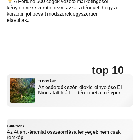
A Fortune 500 cégek vezető marketingesei
kénytelenek szembenézni azzal a ténnyel, hogy a
korábbi, jól bevált módszerek egyszerűen
elavultak...
top 10
TUDOMÁNY
Az esőerdők szén-dioxid-elnyelése El
Niño alatt leáll – idén jöhet a mélypont
TUDOMÁNY
Az Atlanti-áramlat összeomlása fenyeget: nem csak
rémkép