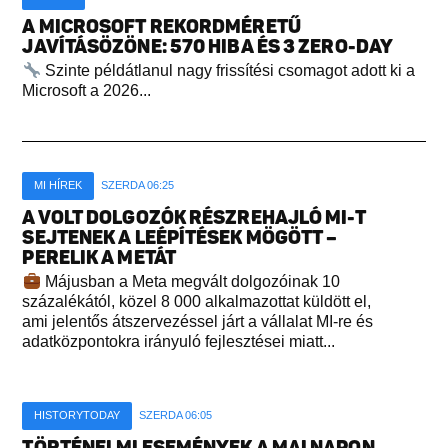
A MICROSOFT REKORDMÉRETŰ
JAVÍTÁSÖZÖNE: 570 HIBA ÉS 3 ZERO-DAY
Szinte példátlanul nagy frissítési csomagot adott ki a
Microsoft a 2026...
MI HÍREK
SZERDA 06:25
A VOLT DOLGOZÓK RÉSZREHAJLÓ MI-T
SEJTENEK A LEÉPÍTÉSEK MÖGÖTT –
PERELIK A METÁT
Májusban a Meta megvált dolgozóinak 10
százalékától, közel 8 000 alkalmazottat küldött el,
ami jelentős átszervezéssel járt a vállalat MI-re és
adatközpontokra irányuló fejlesztései miatt...
HISTORYTODAY
SZERDA 06:05
TÖRTÉNELMI ESEMÉNYEK A MAI NAPON