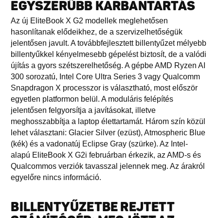
EGYSZERŰBB KARBANTARTÁS
Az új EliteBook X G2 modellek meglehetősen
hasonlítanak elődeikhez, de a szervizelhetőségük
jelentősen javult. A továbbfejlesztett billentyűzet mélyebb
billentyűkkel kényelmesebb gépelést biztosít, de a valódi
újítás a gyors szétszerelhetőség. A gépbe AMD Ryzen AI
300 sorozatú, Intel Core Ultra Series 3 vagy Qualcomm
Snapdragon X processzor is választható, most először
egyetlen platformon belül. A moduláris felépítés
jelentősen felgyorsítja a javításokat, illetve
meghosszabbítja a laptop élettartamát. Három szín közül
lehet választani: Glacier Silver (ezüst), Atmospheric Blue
(kék) és a vadonatúj Eclipse Gray (szürke). Az Intel-
alapú EliteBook X G2i februárban érkezik, az AMD-s és
Qualcommos verziók tavasszal jelennek meg. Az árakról
egyelőre nincs információ.
BILLENTYŰZETBE REJTETT