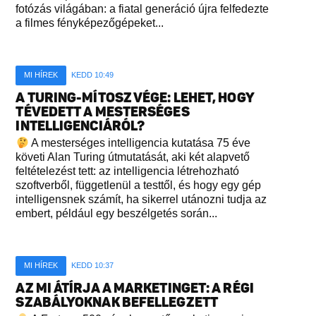
fotózás világában: a fiatal generáció újra felfedezte
a filmes fényképezőgépeket...
MI HÍREK
KEDD 10:49
A TURING-MÍTOSZ VÉGE: LEHET, HOGY
TÉVEDETT A MESTERSÉGES
INTELLIGENCIÁRÓL?
A mesterséges intelligencia kutatása 75 éve
követi Alan Turing útmutatását, aki két alapvető
feltételezést tett: az intelligencia létrehozható
szoftverből, függetlenül a testtől, és hogy egy gép
intelligensnek számít, ha sikerrel utánozni tudja az
embert, például egy beszélgetés során...
MI HÍREK
KEDD 10:37
AZ MI ÁTÍRJA A MARKETINGET: A RÉGI
SZABÁLYOKNAK BEFELLEGZETT