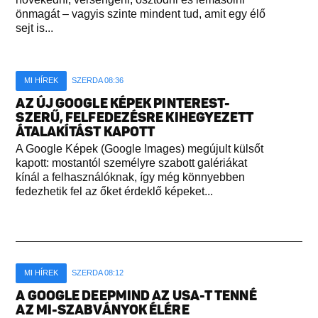
önmagát – vagyis szinte mindent tud, amit egy élő
sejt is...
MI HÍREK
SZERDA 08:36
AZ ÚJ GOOGLE KÉPEK PINTEREST-
SZERŰ, FELFEDEZÉSRE KIHEGYEZETT
ÁTALAKÍTÁST KAPOTT
A Google Képek (Google Images) megújult külsőt
kapott: mostantól személyre szabott galériákat
kínál a felhasználóknak, így még könnyebben
fedezhetik fel az őket érdeklő képeket...
MI HÍREK
SZERDA 08:12
A GOOGLE DEEPMIND AZ USA-T TENNÉ
AZ MI-SZABVÁNYOK ÉLÉRE