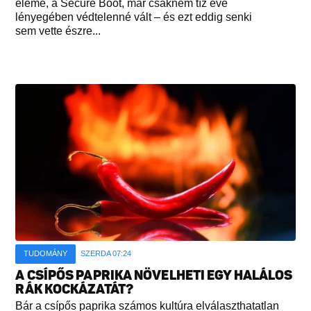
eleme, a Secure Boot, már csaknem tíz éve
lényegében védtelenné vált – és ezt eddig senki
sem vette észre...
TUDOMÁNY
SZERDA 07:24
A CSÍPŐS PAPRIKA NÖVELHETI EGY HALÁLOS
RÁK KOCKÁZATÁT?
Bár a csípős paprika számos kultúra elválaszthatatlan