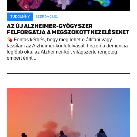
TUDOMÁNY
SZERDA 08:01
AZ ÚJ ALZHEIMER-GYÓGYSZER
FELFORGATJA A MEGSZOKOTT KEZELÉSEKET
Fontos kérdés, hogy meg lehet-e állítani vagy
lassítani az Alzheimer-kór lefolyását, hiszen a demencia
legfőbb oka, az Alzheimer-kór, világszerte rengeteg
embert érint...