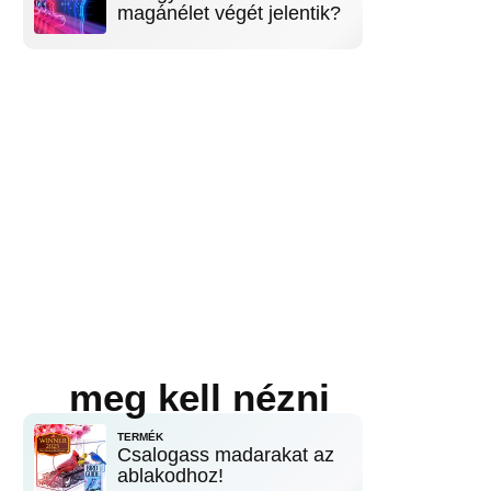
magánélet végét jelentik?
meg kell nézni
TERMÉK
Csalogass madarakat az
ablakodhoz!