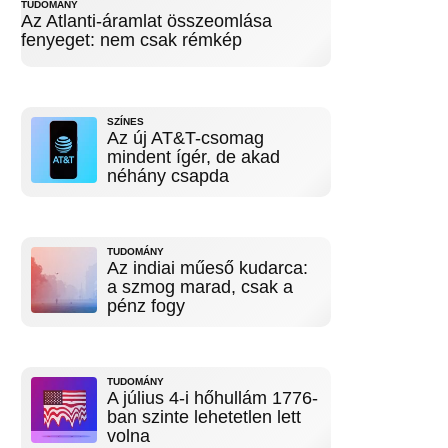
TUDOMÁNY
Az Atlanti-áramlat összeomlása
fenyeget: nem csak rémkép
SZÍNES
Az új AT&T-csomag
mindent ígér, de akad
néhány csapda
TUDOMÁNY
Az indiai műeső kudarca:
a szmog marad, csak a
pénz fogy
TUDOMÁNY
A július 4-i hőhullám 1776-
ban szinte lehetetlen lett
volna