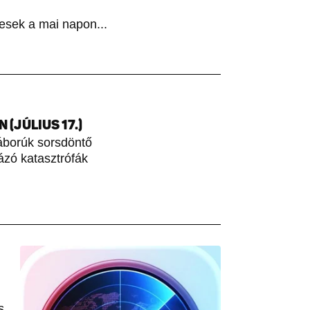
esek a mai napon...
(JÚLIUS 17.)
áborúk sorsdöntő
rázó katasztrófák
s