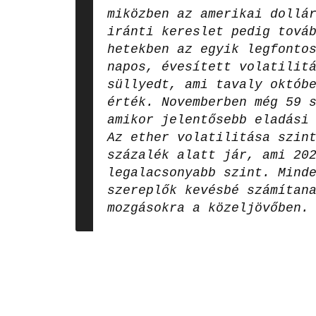
miközben az amerikai dollá
iránti kereslet pedig tová
hetekben az egyik legfonto
napos, évesített volatilit
süllyedt, ami tavaly októb
érték. Novemberben még 59 
amikor jelentősebb eladási
Az ether volatilitása szin
százalék alatt jár, ami 20
legalacsonyabb szint. Mind
szereplők kevésbé számítan
mozgásokra a közeljövőben.