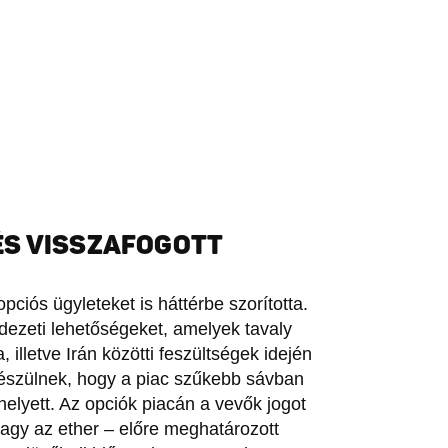
ÉS VISSZAFOGOTT
ciós ügyleteket is háttérbe szorította.
dezeti lehetőségeket, amelyek tavaly
illetve Irán közötti feszültségek idején
készülnek, hogy a piac szűkebb sávban
elyett. Az opciók piacán a vevők jogot
vagy az ether – előre meghatározott