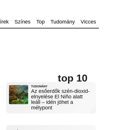
írek
Színes
Top
Tudomány
Vicces
top 10
TUDOMÁNY
Az esőerdők szén-dioxid-
elnyelése El Niño alatt
leáll – idén jöhet a
mélypont