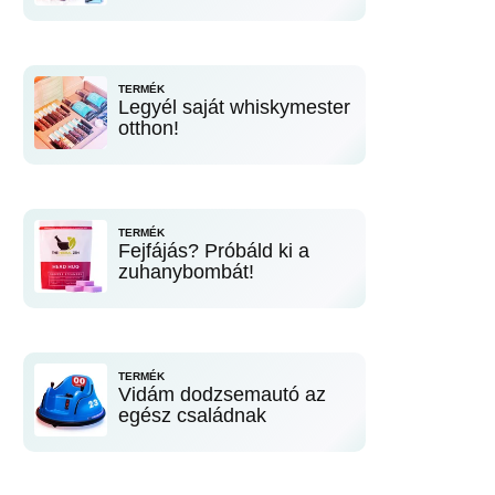
TERMÉK
Legyél saját whiskymester
otthon!
TERMÉK
Fejfájás? Próbáld ki a
zuhanybombát!
TERMÉK
Vidám dodzsemautó az
egész családnak