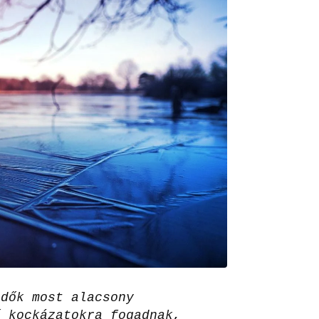
edők most alacsony
ő kockázatokra fogadnak,