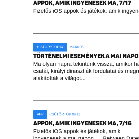
APPOK, AMIK INGYENESEK MA, 7/17
Fizetős iOS appok és játékok, amik ingyen
HISTORYTODAY
MA 06:05
TÖRTÉNELMI ESEMÉNYEK A MAI NAPON 
Ma olyan napra tekintünk vissza, amikor h
csatái, királyi dinasztiák fordulatai és meg
alakították a világot...
APP
CSÜTÖRTÖK 09:11
APPOK, AMIK INGYENESEK MA, 7/16
Fizetős iOS appok és játékok, amik
ingyenesek a mai napon. Between Date