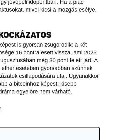
gy jövőbeli időpontban. Ha a piac
aktusokat, mivel kicsi a mozgás esélye,
 KOCKÁZATOS
képest is gyorsan zsugorodik: a két
nbsége 16 pontra esett vissza, ami 2025
augusztusában még 30 pont felett járt. A
z ether esetében gyorsabban szűnnek
ázatok csillapodására utal. Ugyanakkor
bb a bitcoinhoz képest: kisebb
 dráma egyelőre nem várható.
n