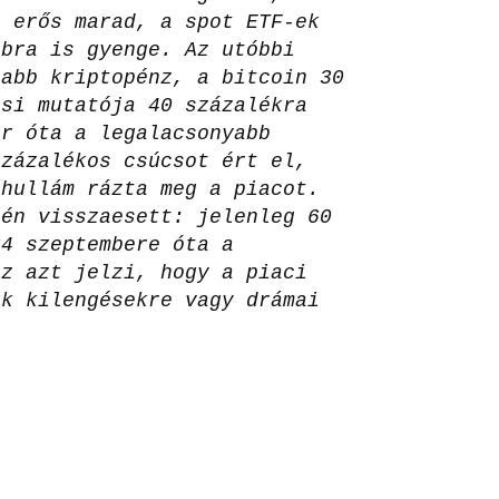
r erős marad, a spot ETF-ek
bbra is gyenge. Az utóbbi
sabb kriptopénz, a bitcoin 30
ási mutatója 40 százalékra
er óta a legalacsonyabb
százalékos csúcsot ért el,
 hullám rázta meg a piacot.
tén visszaesett: jelenleg 60
24 szeptembere óta a
ez azt jelzi, hogy a piaci
ak kilengésekre vagy drámai