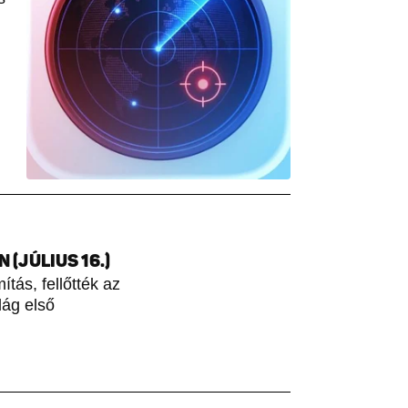
(JÚLIUS 16.)
tás, fellőtték az
lág első