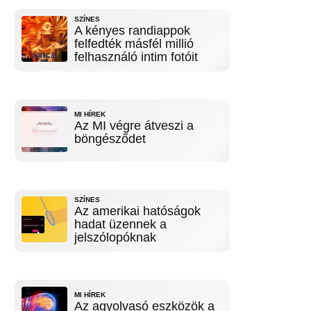
SZÍNES
A kényes randiappok
felfedték másfél millió
felhasználó intim fotóit
MI HÍREK
Az MI végre átveszi a
böngésződet
SZÍNES
Az amerikai hatóságok
hadat üzennek a
jelszólopóknak
MI HÍREK
Az agyolvasó eszközök a