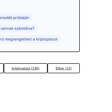
 menedék próbáján
 vannak számlálva?
ú megrengetheti a kriptopiacot
kriptovaluta (136)
Ether (12)