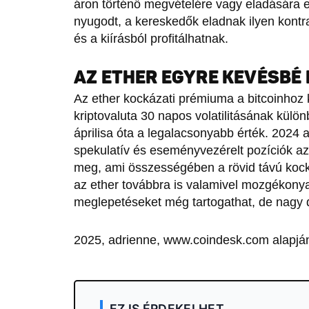
áron történő megvételére vagy eladására e
nyugodt, a kereskedők eladnak ilyen kontr
és a kiírásból profitálhatnak.
AZ ETHER EGYRE KEVÉSBÉ
Az ether kockázati prémiuma a bitcoinhoz 
kriptovaluta 30 napos volatilitásának külö
áprilisa óta a legalacsonyabb érték. 2024 
spekulatív és eseményvezérelt pozíciók a
meg, ami összességében a rövid távú kock
az ether továbbra is valamivel mozgékonya
meglepetéseket még tartogathat, de nagy
2025, adrienne, www.coindesk.com alapjá
EZ IS ÉRDEKELHET