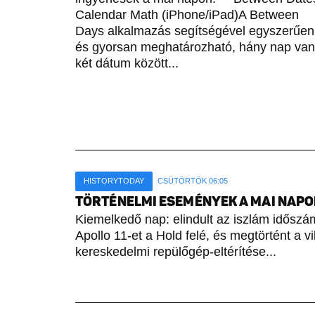
Calendar Math (iPhone/iPad)A Between
Days alkalmazás segítségével egyszerűen
és gyorsan meghatározható, hány nap van
két dátum között...
HISTORYTODAY
CSÜTÖRTÖK 06:05
TÖRTÉNELMI ESEMÉNYEK A MAI NAPON 
Kiemelkedő nap: elindult az iszlám időszámí
Apollo 11-et a Hold felé, és megtörtént a vi
kereskedelmi repülőgép-eltérítése...