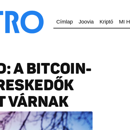
Címlap
Joovia
Kriptó
MI H
: A BITCOIN-
ERESKEDŐK
T VÁRNAK