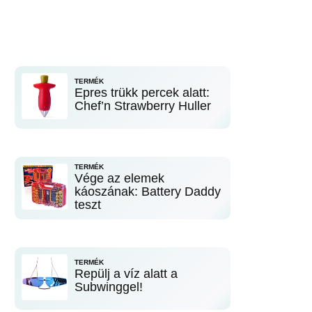
TERMÉK
Epres trükk percek alatt:
Chef’n Strawberry Huller
TERMÉK
Vége az elemek
káoszának: Battery Daddy
teszt
TERMÉK
Repülj a víz alatt a
Subwinggel!