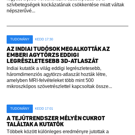
szívbetegségek kockázatának csökkentése miatt váltak
népszerűvé...
TUDOMÁNY
KEDD 17:30
AZ INDIAI TUDÓSOK MEGALKOTTÁK AZ
EMBERI AGYTÖRZS EDDIGI
LEGRÉSZLETESEBB 3D-ATLASZÁT
Indiai kutatók a világ eddigi legrészletesebb,
háromdimenziós agytörzs-atlaszát hozták létre,
amelyben MRI-felvételeket több mint 500
mikroszkópos szövetrészlettel kapcsoltak össze...
TUDOMÁNY
KEDD 17:01
A TEJÚTRENDSZER MÉLYÉN CUKROT
TALÁLTAK A KUTATÓK
Többek között különleges eredményre jutottak a