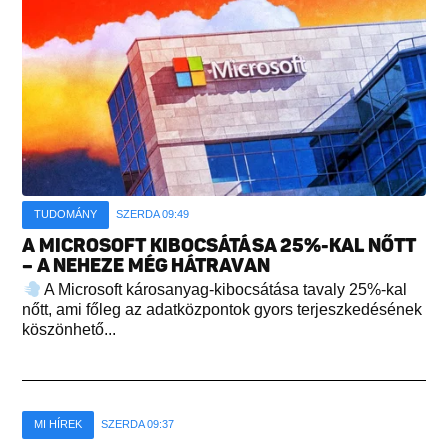
TUDOMÁNY
SZERDA 09:49
A MICROSOFT KIBOCSÁTÁSA 25%-KAL NŐTT
– A NEHEZE MÉG HÁTRAVAN
A Microsoft károsanyag-kibocsátása tavaly 25%-kal
nőtt, ami főleg az adatközpontok gyors terjeszkedésének
köszönhető...
MI HÍREK
SZERDA 09:37