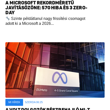
A MICROSOFT REKORDMÉRETŰ
JAVÍTÁSÖZÖNE: 570 HIBA ÉS 3 ZERO-
DAY
Szinte példátlanul nagy frissítési csomagot
adott ki a Microsoft a 2026...
MI HÍREK
SZERDA 06:25
A VOLT DOLGOZÓK RÉSZREHAJLÓ MI-T