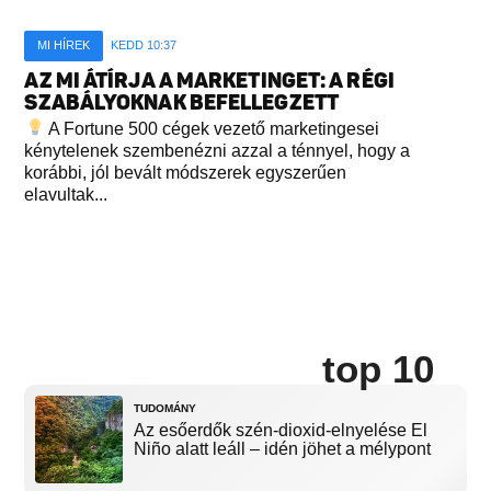
MI HÍREK
KEDD 10:37
AZ MI ÁTÍRJA A MARKETINGET: A RÉGI
SZABÁLYOKNAK BEFELLEGZETT
A Fortune 500 cégek vezető marketingesei
kénytelenek szembenézni azzal a ténnyel, hogy a
korábbi, jól bevált módszerek egyszerűen
elavultak...
top 10
TUDOMÁNY
Az esőerdők szén-dioxid-elnyelése El
Niño alatt leáll – idén jöhet a mélypont