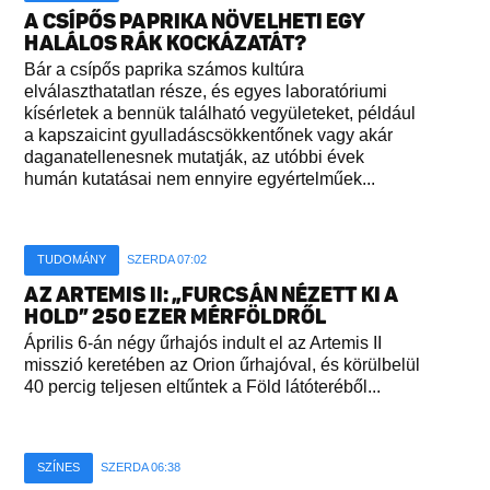
A CSÍPŐS PAPRIKA NÖVELHETI EGY
HALÁLOS RÁK KOCKÁZATÁT?
Bár a csípős paprika számos kultúra
elválaszthatatlan része, és egyes laboratóriumi
kísérletek a bennük található vegyületeket, például
a kapszaicint gyulladáscsökkentőnek vagy akár
daganatellenesnek mutatják, az utóbbi évek
humán kutatásai nem ennyire egyértelműek...
TUDOMÁNY
SZERDA 07:02
AZ ARTEMIS II: „FURCSÁN NÉZETT KI A
HOLD” 250 EZER MÉRFÖLDRŐL
Április 6-án négy űrhajós indult el az Artemis II
misszió keretében az Orion űrhajóval, és körülbelül
40 percig teljesen eltűntek a Föld látóteréből...
SZÍNES
SZERDA 06:38