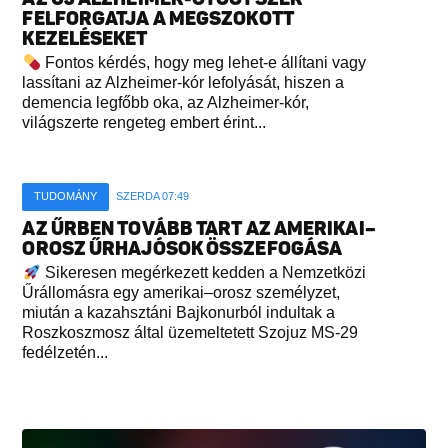
FELFORGATJA A MEGSZOKOTT
KEZELÉSEKET
Fontos kérdés, hogy meg lehet-e állítani vagy
lassítani az Alzheimer-kór lefolyását, hiszen a
demencia legfőbb oka, az Alzheimer-kór,
világszerte rengeteg embert érint...
TUDOMÁNY
SZERDA 07:49
AZ ŰRBEN TOVÁBB TART AZ AMERIKAI–
OROSZ ŰRHAJÓSOK ÖSSZEFOGÁSA
Sikeresen megérkezett kedden a Nemzetközi
Űrállomásra egy amerikai–orosz személyzet,
miután a kazahsztáni Bajkonurból indultak a
Roszkoszmosz által üzemeltetett Szojuz MS-29
fedélzetén...