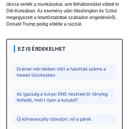
láncra verték a munkásokat, ami felháborodást váltott ki
Dél-Koreában. Az esemény után Washington és Szöul
megegyezett a letartóztatottak szabadon engedéséről,
Donald Trump pedig elítélte a razziát.
EZ IS ÉRDEKELHET
Drámai mértékben nőtt a halottak száma a
hawaii tűzvészben
Az igazság a kutya-DNS-tesztekről: tényleg
felfedik, miért ilyen a kutyád?
Új klímaveszély Izlandon: nő a pánik