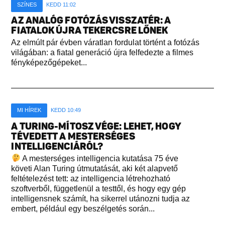
SZÍNES
KEDD 11:02
AZ ANALÓG FOTÓZÁS VISSZATÉR: A
FIATALOK ÚJRA TEKERCSRE LŐNEK
Az elmúlt pár évben váratlan fordulat történt a fotózás
világában: a fiatal generáció újra felfedezte a filmes
fényképezőgépeket...
MI HÍREK
KEDD 10:49
A TURING-MÍTOSZ VÉGE: LEHET, HOGY
TÉVEDETT A MESTERSÉGES
INTELLIGENCIÁRÓL?
A mesterséges intelligencia kutatása 75 éve
követi Alan Turing útmutatását, aki két alapvető
feltételezést tett: az intelligencia létrehozható
szoftverből, függetlenül a testtől, és hogy egy gép
intelligensnek számít, ha sikerrel utánozni tudja az
embert, például egy beszélgetés során...