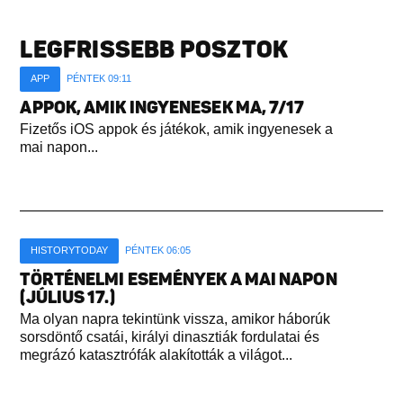
LEGFRISSEBB POSZTOK
APP
PÉNTEK 09:11
APPOK, AMIK INGYENESEK MA, 7/17
Fizetős iOS appok és játékok, amik ingyenesek a
mai napon...
HISTORYTODAY
PÉNTEK 06:05
TÖRTÉNELMI ESEMÉNYEK A MAI NAPON
(JÚLIUS 17.)
Ma olyan napra tekintünk vissza, amikor háborúk
sorsdöntő csatái, királyi dinasztiák fordulatai és
megrázó katasztrófák alakították a világot...