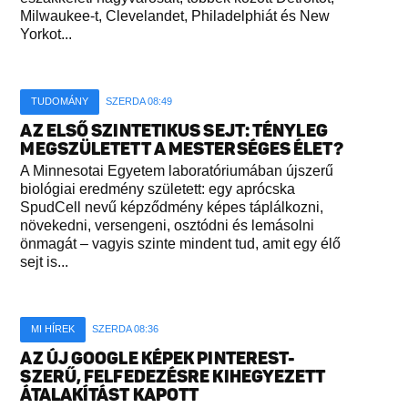
Milwaukee-t, Clevelandet, Philadelphiát és New
Yorkot...
TUDOMÁNY
SZERDA 08:49
AZ ELSŐ SZINTETIKUS SEJT: TÉNYLEG
MEGSZÜLETETT A MESTERSÉGES ÉLET?
A Minnesotai Egyetem laboratóriumában újszerű
biológiai eredmény született: egy aprócska
SpudCell nevű képződmény képes táplálkozni,
növekedni, versengeni, osztódni és lemásolni
önmagát – vagyis szinte mindent tud, amit egy élő
sejt is...
MI HÍREK
SZERDA 08:36
AZ ÚJ GOOGLE KÉPEK PINTEREST-
SZERŰ, FELFEDEZÉSRE KIHEGYEZETT
ÁTALAKÍTÁST KAPOTT