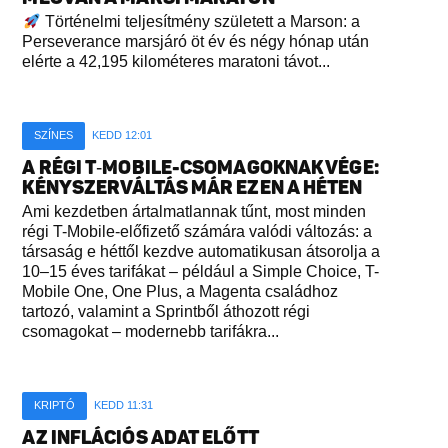
Történelmi teljesítmény született a Marson: a
Perseverance marsjáró öt év és négy hónap után
elérte a 42,195 kilométeres maratoni távot...
SZÍNES
KEDD 12:01
A RÉGI T‑MOBILE-CSOMAGOKNAK VÉGE:
KÉNYSZERVÁLTÁS MÁR EZEN A HÉTEN
Ami kezdetben ártalmatlannak tűnt, most minden
régi T-Mobile-előfizető számára valódi változás: a
társaság e héttől kezdve automatikusan átsorolja a
10–15 éves tarifákat – például a Simple Choice, T-
Mobile One, One Plus, a Magenta családhoz
tartozó, valamint a Sprintből áthozott régi
csomagokat – modernebb tarifákra...
KRIPTÓ
KEDD 11:31
AZ INFLÁCIÓS ADAT ELŐTT