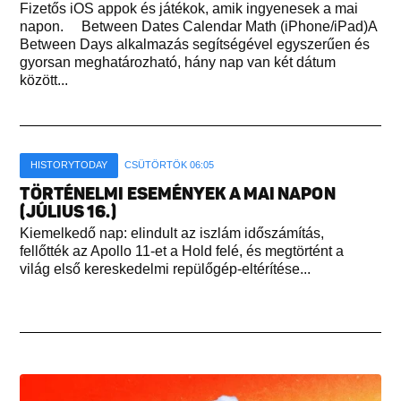
Fizetős iOS appok és játékok, amik ingyenesek a mai
napon. Between Dates Calendar Math (iPhone/iPad)A
Between Days alkalmazás segítségével egyszerűen és
gyorsan meghatározható, hány nap van két dátum
között...
HISTORYTODAY
CSÜTÖRTÖK 06:05
TÖRTÉNELMI ESEMÉNYEK A MAI NAPON
(JÚLIUS 16.)
Kiemelkedő nap: elindult az iszlám időszámítás,
fellőtték az Apollo 11-et a Hold felé, és megtörtént a
világ első kereskedelmi repülőgép-eltérítése...