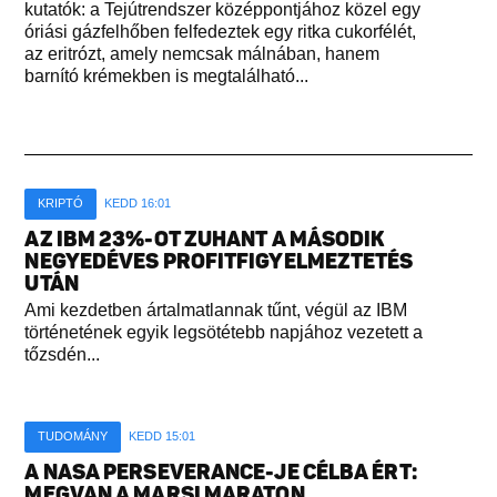
kutatók: a Tejútrendszer középpontjához közel egy
óriási gázfelhőben felfedeztek egy ritka cukorfélét,
az eritrózt, amely nemcsak málnában, hanem
barnító krémekben is megtalálható...
KRIPTÓ
KEDD 16:01
AZ IBM 23%-OT ZUHANT A MÁSODIK
NEGYEDÉVES PROFITFIGYELMEZTETÉS
UTÁN
Ami kezdetben ártalmatlannak tűnt, végül az IBM
történetének egyik legsötétebb napjához vezetett a
tőzsdén...
TUDOMÁNY
KEDD 15:01
A NASA PERSEVERANCE-JE CÉLBA ÉRT:
MEGVAN A MARSI MARATON