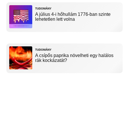
TUDOMÁNY
A július 4-i hőhullám 1776-ban szinte
lehetetlen lett volna
TUDOMÁNY
A csípős paprika növelheti egy halálos
rák kockázatát?