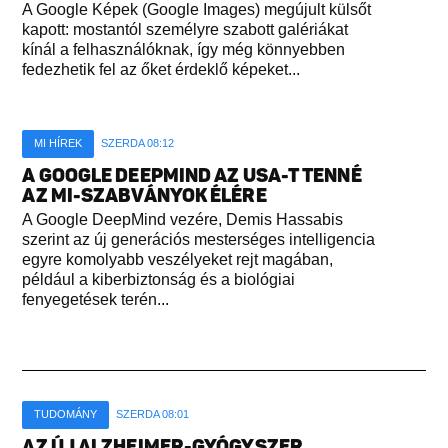
A Google Képek (Google Images) megújult külsőt
kapott: mostantól személyre szabott galériákat
kínál a felhasználóknak, így még könnyebben
fedezhetik fel az őket érdeklő képeket...
MI HÍREK
SZERDA 08:12
A GOOGLE DEEPMIND AZ USA-T TENNÉ
AZ MI-SZABVÁNYOK ÉLÉRE
A Google DeepMind vezére, Demis Hassabis
szerint az új generációs mesterséges intelligencia
egyre komolyabb veszélyeket rejt magában,
például a kiberbiztonság és a biológiai
fenyegetések terén...
TUDOMÁNY
SZERDA 08:01
AZ ÚJ ALZHEIMER-GYÓGYSZER