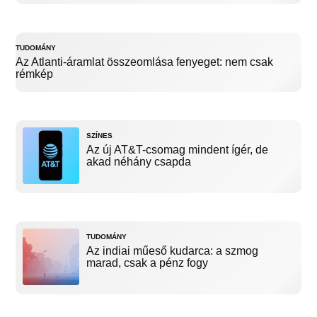
TUDOMÁNY
Az Atlanti-áramlat összeomlása fenyeget: nem csak
rémkép
SZÍNES
Az új AT&T-csomag mindent ígér, de
akad néhány csapda
TUDOMÁNY
Az indiai műeső kudarca: a szmog
marad, csak a pénz fogy