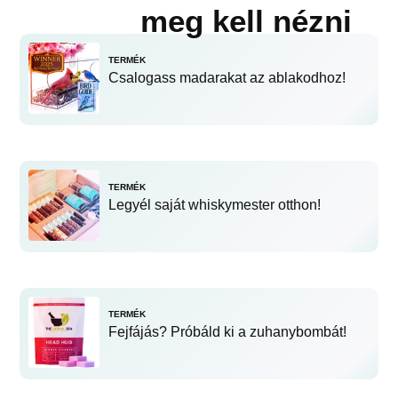
meg kell nézni
TERMÉK
Csalogass madarakat az ablakodhoz!
TERMÉK
Legyél saját whiskymester otthon!
TERMÉK
Fejfájás? Próbáld ki a zuhanybombát!