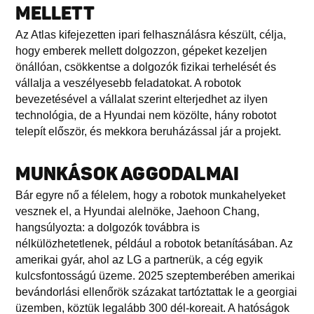
MELLETT
Az Atlas kifejezetten ipari felhasználásra készült, célja,
hogy emberek mellett dolgozzon, gépeket kezeljen
önállóan, csökkentse a dolgozók fizikai terhelését és
vállalja a veszélyesebb feladatokat. A robotok
bevezetésével a vállalat szerint elterjedhet az ilyen
technológia, de a Hyundai nem közölte, hány robotot
telepít először, és mekkora beruházással jár a projekt.
MUNKÁSOK AGGODALMAI
Bár egyre nő a félelem, hogy a robotok munkahelyeket
vesznek el, a Hyundai alelnöke, Jaehoon Chang,
hangsúlyozta: a dolgozók továbbra is
nélkülözhetetlenek, például a robotok betanításában. Az
amerikai gyár, ahol az LG a partnerük, a cég egyik
kulcsfontosságú üzeme. 2025 szeptemberében amerikai
bevándorlási ellenőrök százakat tartóztattak le a georgiai
üzemben, köztük legalább 300 dél-koreait. A hatóságok