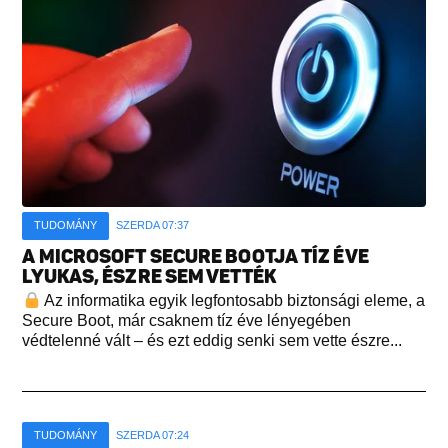
TUDOMÁNY
SZERDA 07:37
A MICROSOFT SECURE BOOTJA TÍZ ÉVE
LYUKAS, ÉSZRE SEM VETTÉK
Az informatika egyik legfontosabb biztonsági eleme, a
Secure Boot, már csaknem tíz éve lényegében
védtelenné vált – és ezt eddig senki sem vette észre...
TUDOMÁNY
SZERDA 07:24