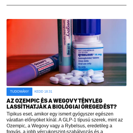
TUDOMÁNY
KEDD 18:31
AZ OZEMPIC ÉS A WEGOVY TÉNYLEG
LASSÍTHATJÁK A BIOLÓGIAI ÖREGEDÉST?
Tipikus eset, amikor egy ismert gyógyszer egészen
váratlan előnyöket kínál. A GLP-1 típusú szerek, mint az
Ozempic, a Wegovy vagy a Rybelsus, eredetileg a
fogyás, a jobb vércukorszint-szabályozás és a