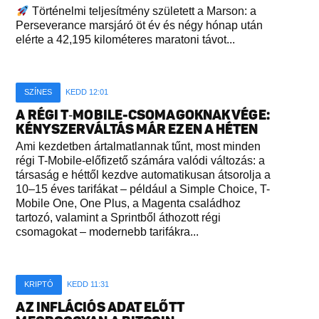
Történelmi teljesítmény született a Marson: a
Perseverance marsjáró öt év és négy hónap után
elérte a 42,195 kilométeres maratoni távot...
SZÍNES
KEDD 12:01
A RÉGI T‑MOBILE-CSOMAGOKNAK VÉGE:
KÉNYSZERVÁLTÁS MÁR EZEN A HÉTEN
Ami kezdetben ártalmatlannak tűnt, most minden
régi T-Mobile-előfizető számára valódi változás: a
társaság e héttől kezdve automatikusan átsorolja a
10–15 éves tarifákat – például a Simple Choice, T-
Mobile One, One Plus, a Magenta családhoz
tartozó, valamint a Sprintből áthozott régi
csomagokat – modernebb tarifákra...
KRIPTÓ
KEDD 11:31
AZ INFLÁCIÓS ADAT ELŐTT