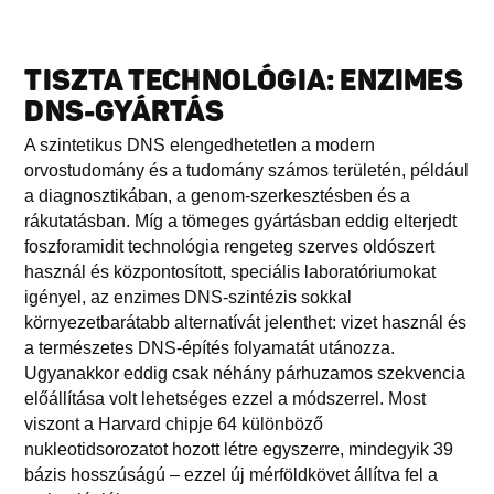
TISZTA TECHNOLÓGIA: ENZIMES
DNS-GYÁRTÁS
A szintetikus DNS elengedhetetlen a modern
orvostudomány és a tudomány számos területén, például
a diagnosztikában, a genom-szerkesztésben és a
rákutatásban. Míg a tömeges gyártásban eddig elterjedt
foszforamidit technológia rengeteg szerves oldószert
használ és központosított, speciális laboratóriumokat
igényel, az enzimes DNS-szintézis sokkal
környezetbarátabb alternatívát jelenthet: vizet használ és
a természetes DNS-építés folyamatát utánozza.
Ugyanakkor eddig csak néhány párhuzamos szekvencia
előállítása volt lehetséges ezzel a módszerrel. Most
viszont a Harvard chipje 64 különböző
nukleotidsorozatot hozott létre egyszerre, mindegyik 39
bázis hosszúságú – ezzel új mérföldkövet állítva fel a