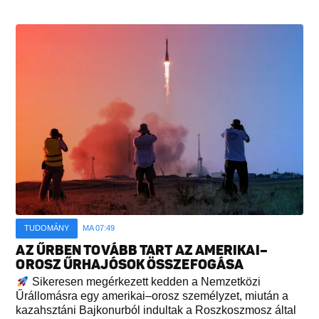
TUDOMÁNY
MA 07:49
AZ ŰRBEN TOVÁBB TART AZ AMERIKAI–
OROSZ ŰRHAJÓSOK ÖSSZEFOGÁSA
Sikeresen megérkezett kedden a Nemzetközi
Űrállomásra egy amerikai–orosz személyzet, miután a
kazahsztáni Bajkonurból indultak a Roszkoszmosz által