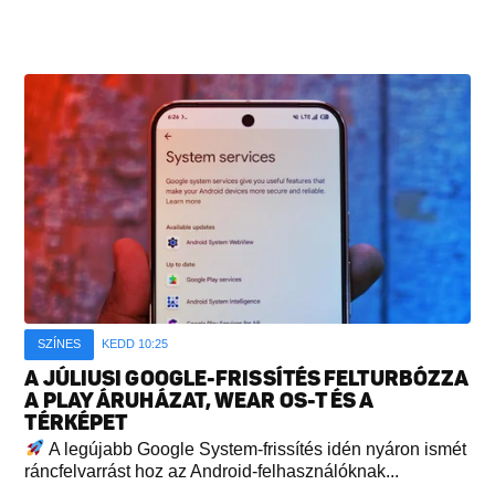
SZÍNES
KEDD 10:25
A JÚLIUSI GOOGLE-FRISSÍTÉS FELTURBÓZZA
A PLAY ÁRUHÁZAT, WEAR OS-T ÉS A
TÉRKÉPET
A legújabb Google System-frissítés idén nyáron ismét
ráncfelvarrást hoz az Android-felhasználóknak...