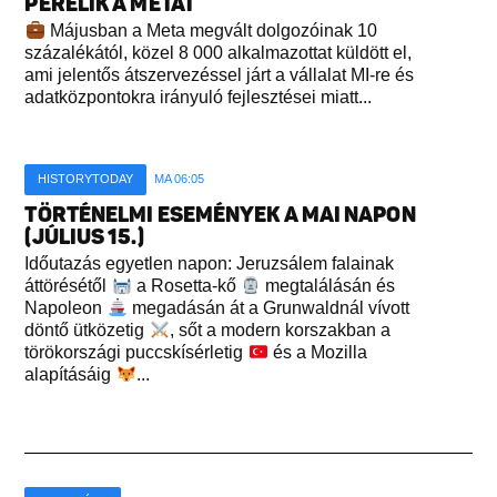
PERELIK A METÁT
Májusban a Meta megvált dolgozóinak 10
százalékától, közel 8 000 alkalmazottat küldött el,
ami jelentős átszervezéssel járt a vállalat MI-re és
adatközpontokra irányuló fejlesztései miatt...
HISTORYTODAY
MA 06:05
TÖRTÉNELMI ESEMÉNYEK A MAI NAPON
(JÚLIUS 15.)
Időutazás egyetlen napon: Jeruzsálem falainak
áttörésétől
a Rosetta-kő
megtalálásán és
Napoleon
megadásán át a Grunwaldnál vívott
döntő ütközetig
, sőt a modern korszakban a
törökországi puccskísérletig
és a Mozilla
alapításáig
...