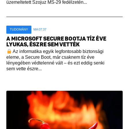
üzemeltetett Szojuz MS-29 fedélzetén...
TUDOMÁNY
MA 07:37
A MICROSOFT SECURE BOOTJA TÍZ ÉVE
LYUKAS, ÉSZRE SEM VETTÉK
Az informatika egyik legfontosabb biztonsági
eleme, a Secure Boot, már csaknem tíz éve
lényegében védtelenné vált – és ezt eddig senki
sem vette észre...