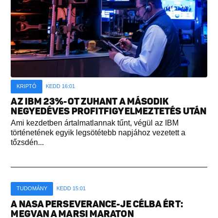
KRIPTÓ
KEDD 16:01
AZ IBM 23%-OT ZUHANT A MÁSODIK
NEGYEDÉVES PROFITFIGYELMEZTETÉS UTÁN
Ami kezdetben ártalmatlannak tűnt, végül az IBM
történetének egyik legsötétebb napjához vezetett a
tőzsdén...
TUDOMÁNY
KEDD 15:01
A NASA PERSEVERANCE-JE CÉLBA ÉRT:
MEGVAN A MARSI MARATON