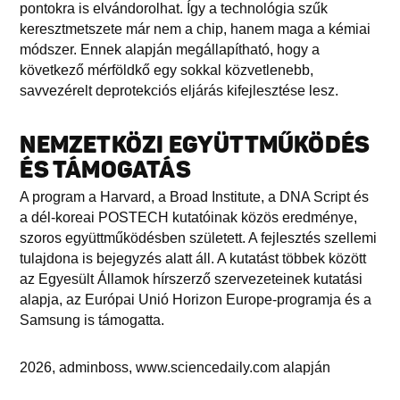
pontokra is elvándorolhat. Így a technológia szűk
keresztmetszete már nem a chip, hanem maga a kémiai
módszer. Ennek alapján megállapítható, hogy a
következő mérföldkő egy sokkal közvetlenebb,
savvezérelt deprotekciós eljárás kifejlesztése lesz.
NEMZETKÖZI EGYÜTTMŰKÖDÉS
ÉS TÁMOGATÁS
A program a Harvard, a Broad Institute, a DNA Script és
a dél-koreai POSTECH kutatóinak közös eredménye,
szoros együttműködésben született. A fejlesztés szellemi
tulajdona is bejegyzés alatt áll. A kutatást többek között
az Egyesült Államok hírszerző szervezeteinek kutatási
alapja, az Európai Unió Horizon Europe-programja és a
Samsung is támogatta.
2026, adminboss, www.sciencedaily.com alapján