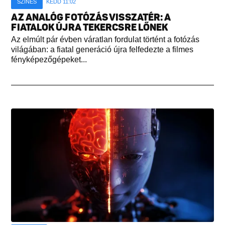
SZÍNES
KEDD 11:02
AZ ANALÓG FOTÓZÁS VISSZATÉR: A
FIATALOK ÚJRA TEKERCSRE LŐNEK
Az elmúlt pár évben váratlan fordulat történt a fotózás
világában: a fiatal generáció újra felfedezte a filmes
fényképezőgépeket...