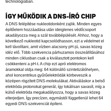
technológiában.
ÍGY MŰKÖDIK A DNS-ÍRÓ CHIP
A DNS felépítése nukleotidonként zajlik. Minden egyes
építőelem hozzáadása után ideiglenes védőcsoport
akadályozza meg a szál továbbépülését. Ahhoz, hogy a
következő nukleotid kapcsolódhasson, ezt a védelmet el
kell távolítani, amit vízben alacsony pH-jú, savas közeg
idéz elő. Több szekvencia párhuzamos összeállításához
minden ciklusban csak a kiválasztott pontokon kell
csökkenteni a pH-t. A chip ezt apró elektromos
áramokkal oldja meg: 64 különálló szintetizálóhelyen,
ahol koncentrikus gyűrűelektródák körbeveszik a
középen rögzített DNS-molekulákat. Aktiváláskor a belső
elektróda protonokat generál, így lokálisan savasít, míg a
külső elektróda megakadályozza, hogy a savas közeg
elterjedjen. Így precízen, egymástól függetlenül lehet 64
egyedi DNS-szekvenciát építeni.