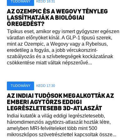
TUDOMÁNY
KEDD 18:31
AZ OZEMPIC ÉS A WEGOVY TÉNYLEG
LASSÍTHATJÁK A BIOLÓGIAI
ÖREGEDÉST?
Tipikus eset, amikor egy ismert gyógyszer egészen
váratlan előnyöket kínál. A GLP-1 típusú szerek,
mint az Ozempic, a Wegovy vagy a Rybelsus,
eredetileg a fogyás, a jobb vércukorszint-
szabályozás és a szívbetegségek kockázatának
csökkentése miatt váltak népszerűvé...
TUDOMÁNY
KEDD 17:30
AZ INDIAI TUDÓSOK MEGALKOTTÁK AZ
EMBERI AGYTÖRZS EDDIGI
LEGRÉSZLETESEBB 3D-ATLASZÁT
Indiai kutatók a világ eddigi legrészletesebb,
háromdimenziós agytörzs-atlaszát hozták létre,
amelyben MRI-felvételeket több mint 500
mikroszkópos szövetrészlettel kapcsoltak össze...