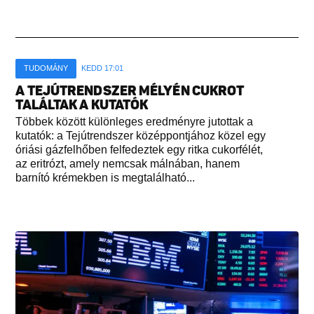
TUDOMÁNY
KEDD 17:01
A TEJÚTRENDSZER MÉLYÉN CUKROT
TALÁLTAK A KUTATÓK
Többek között különleges eredményre jutottak a
kutatók: a Tejútrendszer középpontjához közel egy
óriási gázfelhőben felfedeztek egy ritka cukorfélét,
az eritrózt, amely nemcsak málnában, hanem
barnító krémekben is megtalálható...