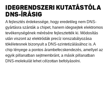
IDEGRENDSZERI KUTATÁSTÓL A
DNS-ÍRÁSIG
A fejlesztés érdekessége, hogy eredetileg nem DNS-
gyártásra szánták a chipet, hanem idegsejtek elektromos
tevékenységének mérésére fejlesztették ki. Módosítás
után viszont az elektródák precíz ionszabályozása
tökéletesnek bizonyult a DNS-szintetizálásához is. A
chip lényege a pontos árambefecskendezés, amellyel az
egyik pillanatban sejtmembránt, a másik pillanatban
DNS-molekulát lehet célzottan befolyásolni.