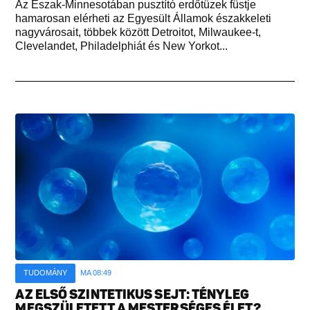
Az Észak-Minnesotában pusztító erdőtüzek füstje
hamarosan elérheti az Egyesült Államok északkeleti
nagyvárosait, többek között Detroitot, Milwaukee-t,
Clevelandet, Philadelphiát és New Yorkot...
TUDOMÁNY
MA 08:49
AZ ELSŐ SZINTETIKUS SEJT: TÉNYLEG
MEGSZÜLETETT A MESTERSÉGES ÉLET?