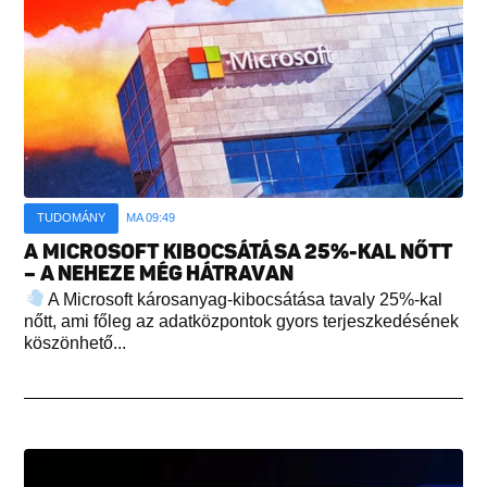
TUDOMÁNY
MA 09:49
A MICROSOFT KIBOCSÁTÁSA 25%-KAL NŐTT
– A NEHEZE MÉG HÁTRAVAN
A Microsoft károsanyag-kibocsátása tavaly 25%-kal
nőtt, ami főleg az adatközpontok gyors terjeszkedésének
köszönhető...