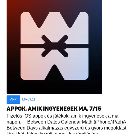
APP
MA 09:11
APPOK, AMIK INGYENESEK MA, 7/15
Fizetős iOS appok és játékok, amik ingyenesek a mai
napon. Between Dates Calendar Math (iPhone/iPad)A
Between Days alkalmazás egyszerű és gyors megoldást
kínál két dátum közötti napok kiszámítására...