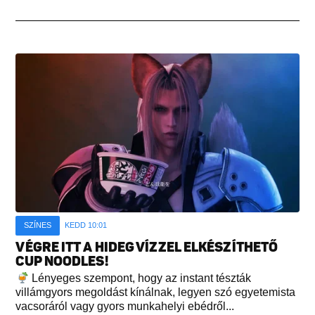
SZÍNES
KEDD 10:01
VÉGRE ITT A HIDEG VÍZZEL ELKÉSZÍTHETŐ
CUP NOODLES!
Lényeges szempont, hogy az instant tészták
villámgyors megoldást kínálnak, legyen szó egyetemista
vacsoráról vagy gyors munkahelyi ebédről...