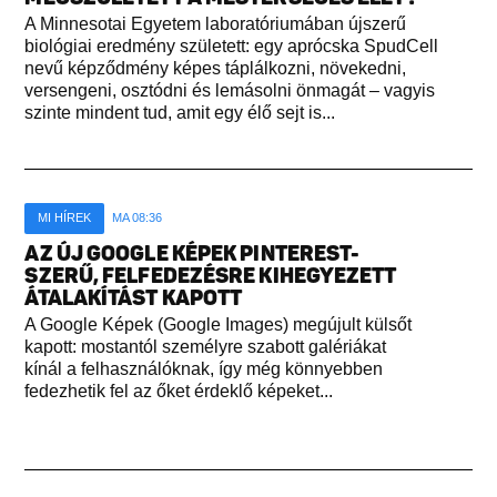
A Minnesotai Egyetem laboratóriumában újszerű
biológiai eredmény született: egy aprócska SpudCell
nevű képződmény képes táplálkozni, növekedni,
versengeni, osztódni és lemásolni önmagát – vagyis
szinte mindent tud, amit egy élő sejt is...
MI HÍREK
MA 08:36
AZ ÚJ GOOGLE KÉPEK PINTEREST-
SZERŰ, FELFEDEZÉSRE KIHEGYEZETT
ÁTALAKÍTÁST KAPOTT
A Google Képek (Google Images) megújult külsőt
kapott: mostantól személyre szabott galériákat
kínál a felhasználóknak, így még könnyebben
fedezhetik fel az őket érdeklő képeket...