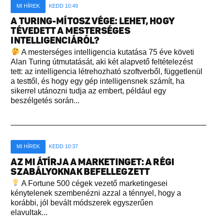
MI HÍREK
KEDD 10:49
A TURING-MÍTOSZ VÉGE: LEHET, HOGY
TÉVEDETT A MESTERSÉGES
INTELLIGENCIÁRÓL?
A mesterséges intelligencia kutatása 75 éve követi
Alan Turing útmutatását, aki két alapvető feltételezést
tett: az intelligencia létrehozható szoftverből, függetlenül
a testtől, és hogy egy gép intelligensnek számít, ha
sikerrel utánozni tudja az embert, például egy
beszélgetés során...
MI HÍREK
KEDD 10:37
AZ MI ÁTÍRJA A MARKETINGET: A RÉGI
SZABÁLYOKNAK BEFELLEGZETT
A Fortune 500 cégek vezető marketingesei
kénytelenek szembenézni azzal a ténnyel, hogy a
korábbi, jól bevált módszerek egyszerűen
elavultak...