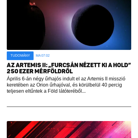
TUDOMÁNY
MA 07:02
AZ ARTEMIS II: „FURCSÁN NÉZETT KI A HOLD”
250 EZER MÉRFÖLDRŐL
Április 6-án négy űrhajós indult el az Artemis II misszió
keretében az Orion űrhajóval, és körülbelül 40 percig
teljesen eltűntek a Föld látóteréből...