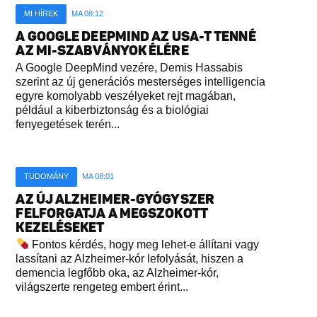
MI HÍREK
MA 08:12
A GOOGLE DEEPMIND AZ USA-T TENNÉ
AZ MI-SZABVÁNYOK ÉLÉRE
A Google DeepMind vezére, Demis Hassabis
szerint az új generációs mesterséges intelligencia
egyre komolyabb veszélyeket rejt magában,
például a kiberbiztonság és a biológiai
fenyegetések terén...
TUDOMÁNY
MA 08:01
AZ ÚJ ALZHEIMER-GYÓGYSZER
FELFORGATJA A MEGSZOKOTT
KEZELÉSEKET
Fontos kérdés, hogy meg lehet-e állítani vagy
lassítani az Alzheimer-kór lefolyását, hiszen a
demencia legfőbb oka, az Alzheimer-kór,
világszerte rengeteg embert érint...