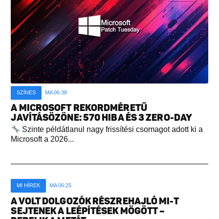
SZÍNES
MA 06:38
A MICROSOFT REKORDMÉRETŰ
JAVÍTÁSÖZÖNE: 570 HIBA ÉS 3 ZERO-DAY
Szinte példátlanul nagy frissítési csomagot adott ki a
Microsoft a 2026...
MI HÍREK
MA 06:25
A VOLT DOLGOZÓK RÉSZREHAJLÓ MI-T
SEJTENEK A LEÉPÍTÉSEK MÖGÖTT –