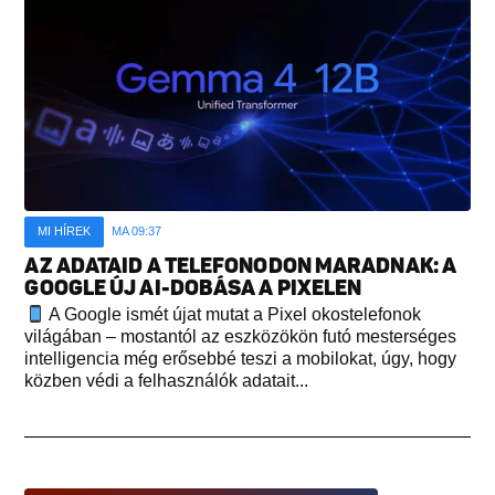
MI HÍREK
MA 09:37
AZ ADATAID A TELEFONODON MARADNAK: A
GOOGLE ÚJ AI-DOBÁSA A PIXELEN
A Google ismét újat mutat a Pixel okostelefonok
világában – mostantól az eszközökön futó mesterséges
intelligencia még erősebbé teszi a mobilokat, úgy, hogy
közben védi a felhasználók adatait...