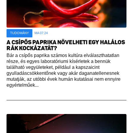
TUDOMÁNY
MA 07:24
A CSÍPŐS PAPRIKA NÖVELHETI EGY HALÁLOS
RÁK KOCKÁZATÁT?
Bár a csípős paprika számos kultúra elválaszthatatlan
része, és egyes laboratóriumi kísérletek a bennük
található vegyületeket, például a kapszaicint
gyulladáscsökkentőnek vagy akár daganatellenesnek
mutatják, az utóbbi évek humán kutatásai nem ennyire
egyértelműek...