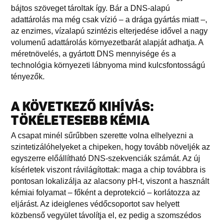
bájtos szöveget tároltak így. Bár a DNS-alapú
adattárolás ma még csak vízió – a drága gyártás miatt –,
az enzimes, vízalapú szintézis elterjedése idővel a nagy
volumenű adattárolás környezetbarát alapját adhatja. A
méretnövelés, a gyártott DNS mennyisége és a
technológia környezeti lábnyoma mind kulcsfontosságú
tényezők.
A KÖVETKEZŐ KIHÍVÁS:
TÖKÉLETESEBB KÉMIA
A csapat minél sűrűbben szerette volna elhelyezni a
szintetizálóhelyeket a chipeken, hogy tovább növeljék az
egyszerre előállítható DNS-szekvenciák számát. Az új
kísérletek viszont rávilágítottak: maga a chip továbbra is
pontosan lokalizálja az alacsony pH-t, viszont a használt
kémiai folyamat – főként a deprotekció – korlátozza az
eljárást. Az ideiglenes védőcsoportot sav helyett
közbenső vegyület távolítja el, ez pedig a szomszédos