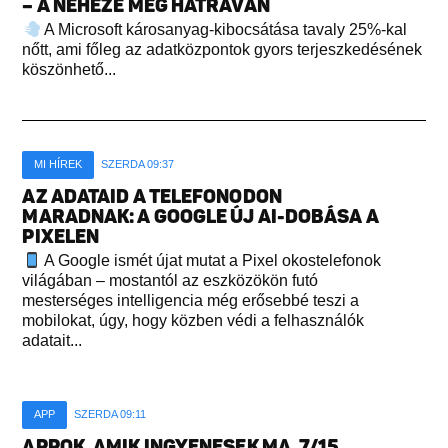
– A NEHEZE MÉG HÁTRAVAN
A Microsoft károsanyag-kibocsátása tavaly 25%-kal
nőtt, ami főleg az adatközpontok gyors terjeszkedésének
köszönhető...
MI HÍREK
SZERDA 09:37
AZ ADATAID A TELEFONODON
MARADNAK: A GOOGLE ÚJ AI-DOBÁSA A
PIXELEN
A Google ismét újat mutat a Pixel okostelefonok
világában – mostantól az eszközökön futó
mesterséges intelligencia még erősebbé teszi a
mobilokat, úgy, hogy közben védi a felhasználók
adatait...
APP
SZERDA 09:11
APPOK, AMIK INGYENESEK MA, 7/15