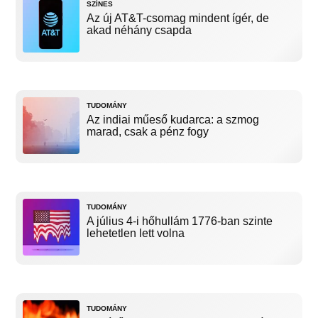
SZÍNES
Az új AT&T-csomag mindent ígér, de
akad néhány csapda
TUDOMÁNY
Az indiai műeső kudarca: a szmog
marad, csak a pénz fogy
TUDOMÁNY
A július 4-i hőhullám 1776-ban szinte
lehetetlen lett volna
TUDOMÁNY