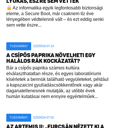
LYUKAS, ÉSZRE SEM VETTÉK
Az informatika egyik legfontosabb biztonsági
eleme, a Secure Boot, már csaknem tíz éve
lényegében védtelenné vált – és ezt eddig senki
sem vette észre...
TUDOMÁNY
SZERDA 07:24
A CSÍPŐS PAPRIKA NÖVELHETI EGY
HALÁLOS RÁK KOCKÁZATÁT?
Bár a csípős paprika számos kultúra
elválaszthatatlan része, és egyes laboratóriumi
kísérletek a bennük található vegyületeket, például
a kapszaicint gyulladáscsökkentőnek vagy akár
daganatellenesnek mutatják, az utóbbi évek
humán kutatásai nem ennyire egyértelműek...
TUDOMÁNY
SZERDA 07:02
AZ ARTEMIS II: „FURCSÁN NÉZETT KI A