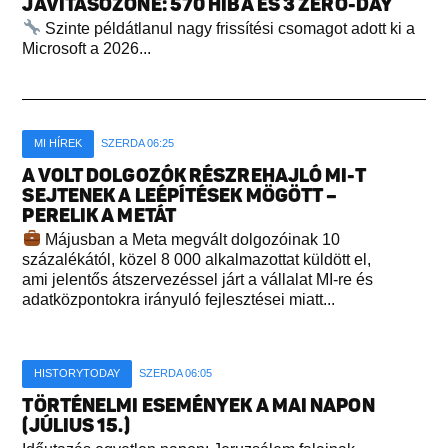
JAVÍTÁSÖZÖNE: 570 HIBA ÉS 3 ZERO-DAY
Szinte példátlanul nagy frissítési csomagot adott ki a
Microsoft a 2026...
MI HÍREK
SZERDA 06:25
A VOLT DOLGOZÓK RÉSZREHAJLÓ MI-T
SEJTENEK A LEÉPÍTÉSEK MÖGÖTT –
PERELIK A METÁT
Májusban a Meta megvált dolgozóinak 10
százalékától, közel 8 000 alkalmazottat küldött el,
ami jelentős átszervezéssel járt a vállalat MI-re és
adatközpontokra irányuló fejlesztései miatt...
HISTORYTODAY
SZERDA 06:05
TÖRTÉNELMI ESEMÉNYEK A MAI NAPON
(JÚLIUS 15.)