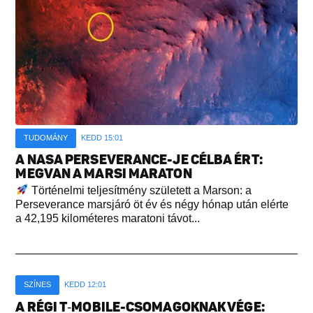
TUDOMÁNY
KEDD 15:01
A NASA PERSEVERANCE-JE CÉLBA ÉRT:
MEGVAN A MARSI MARATON
Történelmi teljesítmény született a Marson: a
Perseverance marsjáró öt év és négy hónap után elérte
a 42,195 kilométeres maratoni távot...
SZÍNES
KEDD 12:01
A RÉGI T‑MOBILE-CSOMAGOKNAK VÉGE: