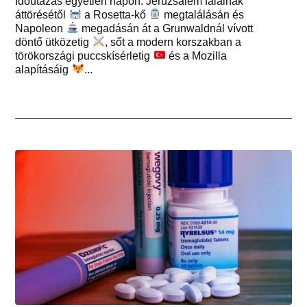
Időutazás egyetlen napon: Jeruzsálem falainak
áttörésétől
a Rosetta-kő
megtalálásán és
Napoleon
megadásán át a Grunwaldnál vívott
döntő ütközetig
, sőt a modern korszakban a
törökországi puccskísérletig
és a Mozilla
alapításáig
...