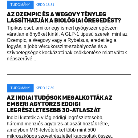
TUDOMÁNY
KEDD 18:31
AZ OZEMPIC ÉS A WEGOVY TÉNYLEG
LASSÍTHATJÁK A BIOLÓGIAI ÖREGEDÉST?
Tipikus eset, amikor egy ismert gyógyszer egészen
váratlan előnyöket kínál. A GLP-1 típusú szerek, mint az
Ozempic, a Wegovy vagy a Rybelsus, eredetileg a
fogyás, a jobb vércukorszint-szabályozás és a
szívbetegségek kockázatának csökkentése miatt váltak
népszerűvé...
TUDOMÁNY
KEDD 17:30
AZ INDIAI TUDÓSOK MEGALKOTTÁK AZ
EMBERI AGYTÖRZS EDDIGI
LEGRÉSZLETESEBB 3D-ATLASZÁT
Indiai kutatók a világ eddigi legrészletesebb,
háromdimenziós agytörzs-atlaszát hozták létre,
amelyben MRI-felvételeket több mint 500
mikroszkópos szövetrészlettel kapcsoltak össze...