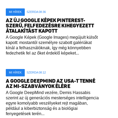
MI HÍREK
SZERDA 08:36
AZ ÚJ GOOGLE KÉPEK PINTEREST-
SZERŰ, FELFEDEZÉSRE KIHEGYEZETT
ÁTALAKÍTÁST KAPOTT
A Google Képek (Google Images) megújult külsőt
kapott: mostantól személyre szabott galériákat
kínál a felhasználóknak, így még könnyebben
fedezhetik fel az őket érdeklő képeket...
MI HÍREK
SZERDA 08:12
A GOOGLE DEEPMIND AZ USA-T TENNÉ
AZ MI-SZABVÁNYOK ÉLÉRE
A Google DeepMind vezére, Demis Hassabis
szerint az új generációs mesterséges intelligencia
egyre komolyabb veszélyeket rejt magában,
például a kiberbiztonság és a biológiai
fenyegetések terén...