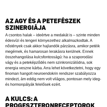
AZ AGY ÉS A PETEFÉSZEK
SZINERGIÁJA
A csontos halak – ideértve a medakát is – szinte minden
édesvízi és tengeri környezethez alkalmazkodtak. A
nőstények csak akkor hajlandók párzásra, amikor petéik
megérnek, és hamarosan lerakásra kerülnek. Ennek
összehangolása kulcsfontosságú: ha a szaporodási
vágy és a peteképződés nem szinkronizálódna, sok
energia veszne kárba. Arra lehet következtetni, hogy egy
finoman hangolt neuroendokrin rendszer szabályozza
mindezt, ám eddig nem volt világos, pontosan mely ideg-
és hormonpályák felelősek ezért.
A KULCS: A
PROGESZTERONRECEPTOROK