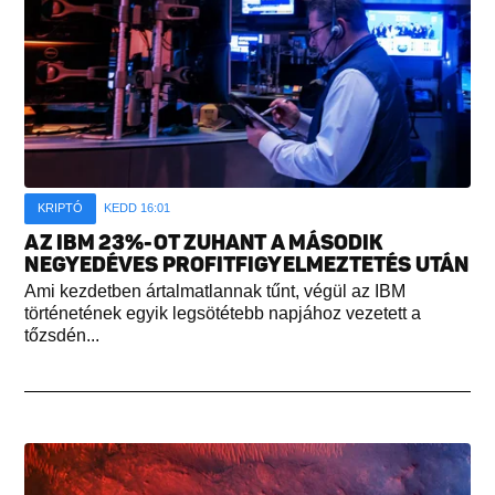
KRIPTÓ
KEDD 16:01
AZ IBM 23%-OT ZUHANT A MÁSODIK
NEGYEDÉVES PROFITFIGYELMEZTETÉS UTÁN
Ami kezdetben ártalmatlannak tűnt, végül az IBM
történetének egyik legsötétebb napjához vezetett a
tőzsdén...