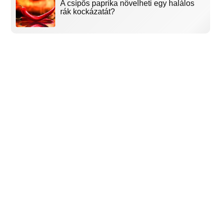
A csípős paprika növelheti egy halálos
rák kockázatát?