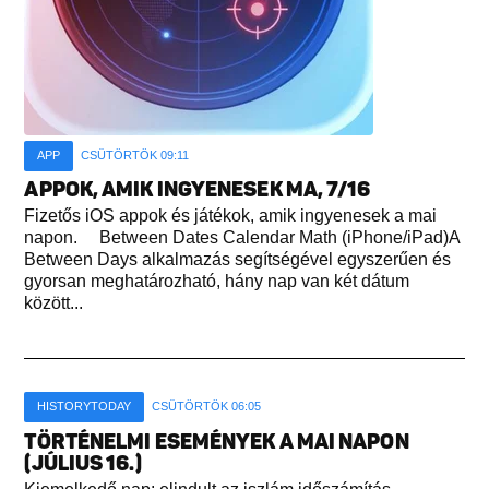
APP
CSÜTÖRTÖK 09:11
APPOK, AMIK INGYENESEK MA, 7/16
Fizetős iOS appok és játékok, amik ingyenesek a mai
napon. Between Dates Calendar Math (iPhone/iPad)A
Between Days alkalmazás segítségével egyszerűen és
gyorsan meghatározható, hány nap van két dátum
között...
HISTORYTODAY
CSÜTÖRTÖK 06:05
TÖRTÉNELMI ESEMÉNYEK A MAI NAPON
(JÚLIUS 16.)