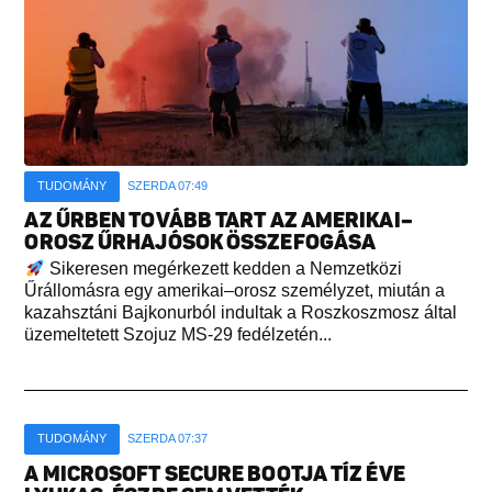
TUDOMÁNY
SZERDA 07:49
AZ ŰRBEN TOVÁBB TART AZ AMERIKAI–
OROSZ ŰRHAJÓSOK ÖSSZEFOGÁSA
Sikeresen megérkezett kedden a Nemzetközi
Űrállomásra egy amerikai–orosz személyzet, miután a
kazahsztáni Bajkonurból indultak a Roszkoszmosz által
üzemeltetett Szojuz MS-29 fedélzetén...
TUDOMÁNY
SZERDA 07:37
A MICROSOFT SECURE BOOTJA TÍZ ÉVE