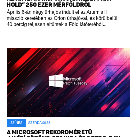
HOLD” 250 EZER MÉRFÖLDRŐL
Április 6-án négy űrhajós indult el az Artemis II
misszió keretében az Orion űrhajóval, és körülbelül
40 percig teljesen eltűntek a Föld látóteréből...
SZÍNES
SZERDA 06:38
A MICROSOFT REKORDMÉRETŰ