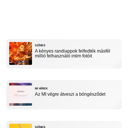
SZÍNES
A kényes randiappok felfedték másfél
millió felhasználó intim fotóit
MI HÍREK
Az MI végre átveszi a böngésződet
SZÍNES