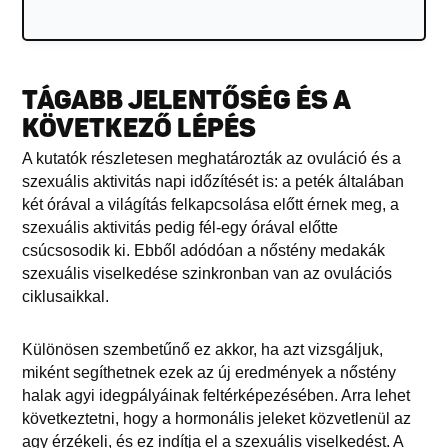
TÁGABB JELENTŐSÉG ÉS A
KÖVETKEZŐ LÉPÉS
A kutatók részletesen meghatározták az ovuláció és a
szexuális aktivitás napi időzítését is: a peték általában
két órával a világítás felkapcsolása előtt érnek meg, a
szexuális aktivitás pedig fél-egy órával előtte
csúcsosodik ki. Ebből adódóan a nőstény medakák
szexuális viselkedése szinkronban van az ovulációs
ciklusaikkal.
Különösen szembetűnő ez akkor, ha azt vizsgáljuk,
miként segíthetnek ezek az új eredmények a nőstény
halak agyi idegpályáinak feltérképezésében. Arra lehet
következtetni, hogy a hormonális jeleket közvetlenül az
agy érzékeli, és ez indítja el a szexuális viselkedést. A