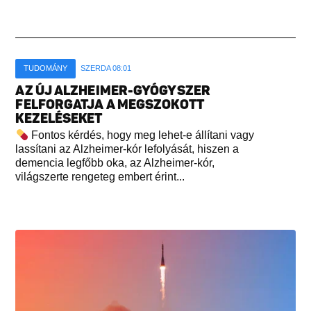
TUDOMÁNY
SZERDA 08:01
AZ ÚJ ALZHEIMER-GYÓGYSZER
FELFORGATJA A MEGSZOKOTT
KEZELÉSEKET
Fontos kérdés, hogy meg lehet-e állítani vagy
lassítani az Alzheimer-kór lefolyását, hiszen a
demencia legfőbb oka, az Alzheimer-kór,
világszerte rengeteg embert érint...