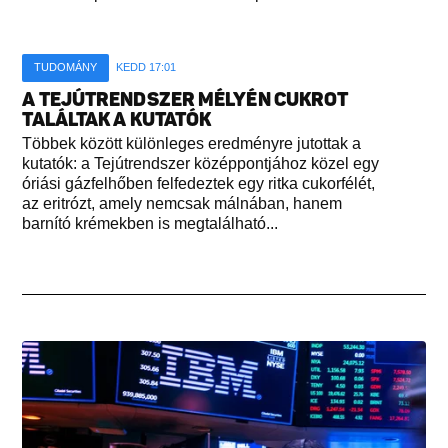
TUDOMÁNY
KEDD 17:01
A TEJÚTRENDSZER MÉLYÉN CUKROT
TALÁLTAK A KUTATÓK
Többek között különleges eredményre jutottak a
kutatók: a Tejútrendszer középpontjához közel egy
óriási gázfelhőben felfedeztek egy ritka cukorfélét,
az eritrózt, amely nemcsak málnában, hanem
barnító krémekben is megtalálható...