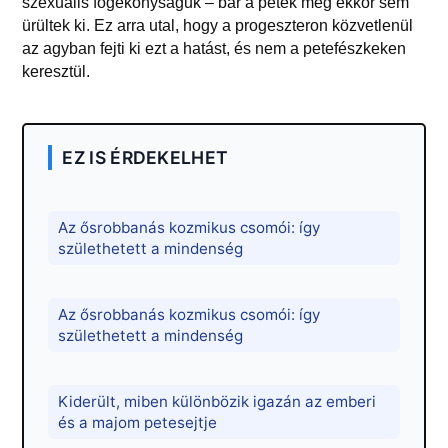
szexuális fogékonyságuk – bár a peték még ekkor sem
ürültek ki. Ez arra utal, hogy a progeszteron közvetlenül
az agyban fejti ki ezt a hatást, és nem a petefészkeken
keresztül.
EZ IS ÉRDEKELHET
Az ősrobbanás kozmikus csomói: így
születhetett a mindenség
Az ősrobbanás kozmikus csomói: így
születhetett a mindenség
Kiderült, miben különbözik igazán az emberi
és a majom petesejtje