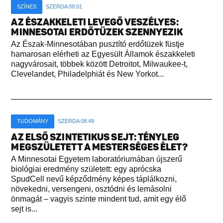
SZÍNES
SZERDA 09:01
AZ ÉSZAKKELETI LEVEGŐ VESZÉLYES:
MINNESOTAI ERDŐTÜZEK SZENNYEZIK
Az Észak-Minnesotában pusztító erdőtüzek füstje
hamarosan elérheti az Egyesült Államok északkeleti
nagyvárosait, többek között Detroitot, Milwaukee-t,
Clevelandet, Philadelphiát és New Yorkot...
TUDOMÁNY
SZERDA 08:49
AZ ELSŐ SZINTETIKUS SEJT: TÉNYLEG
MEGSZÜLETETT A MESTERSÉGES ÉLET?
A Minnesotai Egyetem laboratóriumában újszerű
biológiai eredmény született: egy aprócska
SpudCell nevű képződmény képes táplálkozni,
növekedni, versengeni, osztódni és lemásolni
önmagát – vagyis szinte mindent tud, amit egy élő
sejt is...