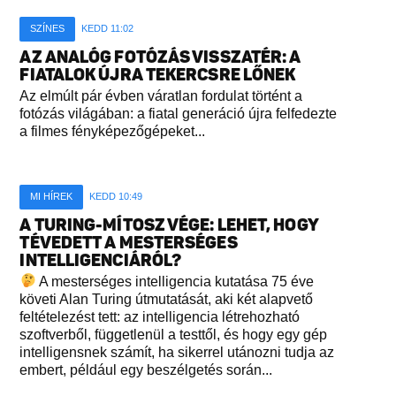
SZÍNES
KEDD 11:02
AZ ANALÓG FOTÓZÁS VISSZATÉR: A
FIATALOK ÚJRA TEKERCSRE LŐNEK
Az elmúlt pár évben váratlan fordulat történt a
fotózás világában: a fiatal generáció újra felfedezte
a filmes fényképezőgépeket...
MI HÍREK
KEDD 10:49
A TURING-MÍTOSZ VÉGE: LEHET, HOGY
TÉVEDETT A MESTERSÉGES
INTELLIGENCIÁRÓL?
A mesterséges intelligencia kutatása 75 éve
követi Alan Turing útmutatását, aki két alapvető
feltételezést tett: az intelligencia létrehozható
szoftverből, függetlenül a testtől, és hogy egy gép
intelligensnek számít, ha sikerrel utánozni tudja az
embert, például egy beszélgetés során...