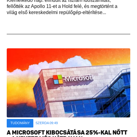
Kiemelkedő nap: elindult az iszlám időszámítás,
fellőtték az Apollo 11-et a Hold felé, és megtörtént a
világ első kereskedelmi repülőgép-eltérítése...
TUDOMÁNY
SZERDA 09:49
A MICROSOFT KIBOCSÁTÁSA 25%-KAL NŐTT