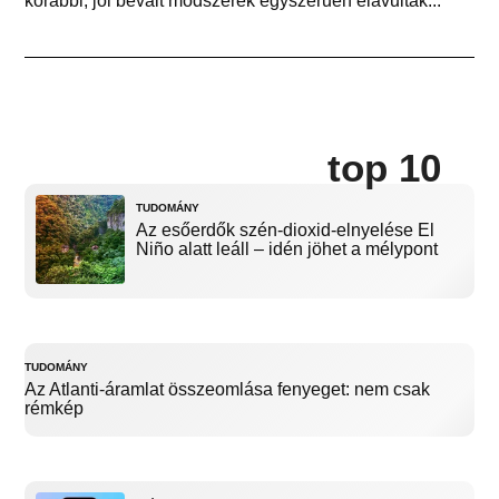
korábbi, jól bevált módszerek egyszerűen elavultak...
top 10
TUDOMÁNY
Az esőerdők szén-dioxid-elnyelése El
Niño alatt leáll – idén jöhet a mélypont
TUDOMÁNY
Az Atlanti-áramlat összeomlása fenyeget: nem csak
rémkép