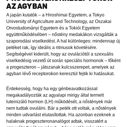
AZ AGYBAN
A japán kutatók – a Hiroshimai Egyetem, a Tokyo
University of Agriculture and Technology, az Oszakai
Orvostudományi Egyetem és a Tokiói Egyetem
együttműködésében – nőstény medakákon vizsgálták a
szaporodási viselkedést. A hal különleges: mindennap új
petéket rak, így ideális a ritmusok követésére.
Segítségével kiderült, hogy az ovulációtól a szexuális
viselkedésig vezető út során speciális hormonok – főként
a progeszteron – játszanak kulcsszerepet, amelyek az
agyban lévő receptorokon keresztül fejtik ki hatásukat.
Érdekesség, hogy ha egy génbeavatkozással
megakadályozták az agyalapi mirigy által termelt
luteinizáló hormon (LH) működését, a nőstények már
nem tudtak ovulálni. Bár a peték ott voltak, a nőstények
minden udvarlást elutasítottak. Ha azonban ezeknek a
halaknak progeszteronanalógot adtak, visszatért a