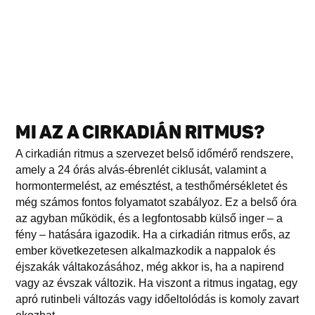
MI AZ A CIRKADIÁN RITMUS?
A cirkadián ritmus a szervezet belső időmérő rendszere,
amely a 24 órás alvás-ébrenlét ciklusát, valamint a
hormontermelést, az emésztést, a testhőmérsékletet és
még számos fontos folyamatot szabályoz. Ez a belső óra
az agyban működik, és a legfontosabb külső inger – a
fény – hatására igazodik. Ha a cirkadián ritmus erős, az
ember következetesen alkalmazkodik a nappalok és
éjszakák váltakozásához, még akkor is, ha a napirend
vagy az évszak változik. Ha viszont a ritmus ingatag, egy
apró rutinbeli változás vagy időeltolódás is komoly zavart