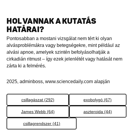
HOL VANNAK A KUTATÁS
HATÁRAI?
Pontosabban a mostani vizsgálat nem tért ki olyan
alvásproblémákra vagy betegségekre, mint például az
alvási apnoe, amelyek szintén befolyásolhatják a
cirkadián ritmust – így ezek jelenlétét vagy hatását nem
zárta ki a felmérés.
2025, adminboss, www.sciencedaily.com alapján
csillagászat (292)
exobolygó (67)
James Webb (64)
aszteroida (44)
csillagrendszer (41)