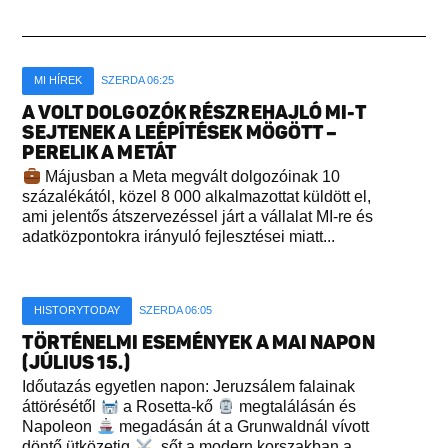
MI HÍREK
SZERDA 06:25
A VOLT DOLGOZÓK RÉSZREHAJLÓ MI-T
SEJTENEK A LEÉPÍTÉSEK MÖGÖTT –
PERELIK A METÁT
Májusban a Meta megvált dolgozóinak 10
százalékától, közel 8 000 alkalmazottat küldött el,
ami jelentős átszervezéssel járt a vállalat MI-re és
adatközpontokra irányuló fejlesztései miatt...
HISTORYTODAY
SZERDA 06:05
TÖRTÉNELMI ESEMÉNYEK A MAI NAPON
(JÚLIUS 15.)
Időutazás egyetlen napon: Jeruzsálem falainak
áttörésétől
a Rosetta-kő
megtalálásán és
Napoleon
megadásán át a Grunwaldnál vívott
döntő ütközetig
, sőt a modern korszakban a