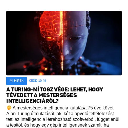
MI HÍREK
KEDD 10:49
A TURING-MÍTOSZ VÉGE: LEHET, HOGY
TÉVEDETT A MESTERSÉGES
INTELLIGENCIÁRÓL?
A mesterséges intelligencia kutatása 75 éve követi
Alan Turing útmutatását, aki két alapvető feltételezést
tett: az intelligencia létrehozható szoftverből, függetlenül
a testtől, és hogy egy gép intelligensnek számít, ha