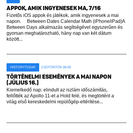
APPOK, AMIK INGYENESEK MA, 7/16
Fizetős iOS appok és játékok, amik ingyenesek a mai
napon. Between Dates Calendar Math (iPhone/iPad)A
Between Days alkalmazás segítségével egyszerűen és
gyorsan meghatározható, hány nap van két dátum
között...
HISTORYTODAY
CSÜTÖRTÖK 06:05
TÖRTÉNELMI ESEMÉNYEK A MAI NAPON
(JÚLIUS 16.)
Kiemelkedő nap: elindult az iszlám időszámítás,
fellőtték az Apollo 11-et a Hold felé, és megtörtént a
világ első kereskedelmi repülőgép-eltérítése...