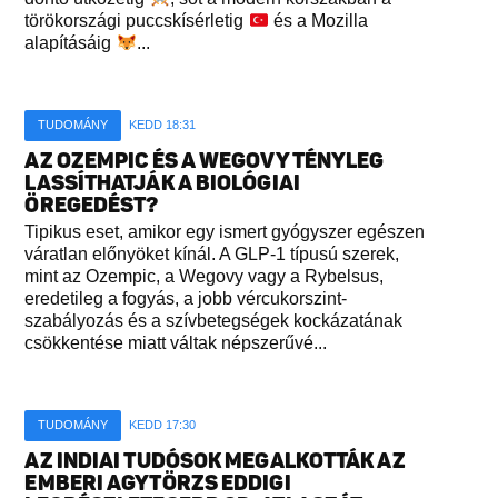
törökországi puccskísérletig
és a Mozilla
alapításáig
...
TUDOMÁNY
KEDD 18:31
AZ OZEMPIC ÉS A WEGOVY TÉNYLEG
LASSÍTHATJÁK A BIOLÓGIAI
ÖREGEDÉST?
Tipikus eset, amikor egy ismert gyógyszer egészen
váratlan előnyöket kínál. A GLP-1 típusú szerek,
mint az Ozempic, a Wegovy vagy a Rybelsus,
eredetileg a fogyás, a jobb vércukorszint-
szabályozás és a szívbetegségek kockázatának
csökkentése miatt váltak népszerűvé...
TUDOMÁNY
KEDD 17:30
AZ INDIAI TUDÓSOK MEGALKOTTÁK AZ
EMBERI AGYTÖRZS EDDIGI