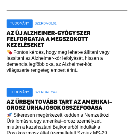
TUDOMÁNY
SZERDA 08:01
AZ ÚJ ALZHEIMER-GYÓGYSZER
FELFORGATJA A MEGSZOKOTT
KEZELÉSEKET
Fontos kérdés, hogy meg lehet-e állítani vagy
lassítani az Alzheimer-kór lefolyását, hiszen a
demencia legfőbb oka, az Alzheimer-kór,
világszerte rengeteg embert érint...
TUDOMÁNY
SZERDA 07:49
AZ ŰRBEN TOVÁBB TART AZ AMERIKAI–
OROSZ ŰRHAJÓSOK ÖSSZEFOGÁSA
Sikeresen megérkezett kedden a Nemzetközi
Űrállomásra egy amerikai–orosz személyzet,
miután a kazahsztáni Bajkonurból indultak a
Roszkoszmosz által üzemeltetett Szojuz MS-29