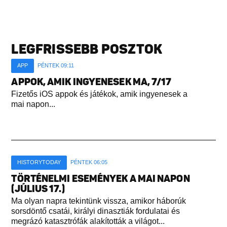
LEGFRISSEBB POSZTOK
APP
PÉNTEK 09:11
APPOK, AMIK INGYENESEK MA, 7/17
Fizetős iOS appok és játékok, amik ingyenesek a
mai napon...
HISTORYTODAY
PÉNTEK 06:05
TÖRTÉNELMI ESEMÉNYEK A MAI NAPON
(JÚLIUS 17.)
Ma olyan napra tekintünk vissza, amikor háborúk
sorsdöntő csatái, királyi dinasztiák fordulatai és
megrázó katasztrófák alakították a világot...