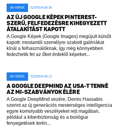
MI HÍREK
SZERDA 08:36
AZ ÚJ GOOGLE KÉPEK PINTEREST-
SZERŰ, FELFEDEZÉSRE KIHEGYEZETT
ÁTALAKÍTÁST KAPOTT
A Google Képek (Google Images) megújult külsőt
kapott: mostantól személyre szabott galériákat
kínál a felhasználóknak, így még könnyebben
fedezhetik fel az őket érdeklő képeket...
MI HÍREK
SZERDA 08:12
A GOOGLE DEEPMIND AZ USA-T TENNÉ
AZ MI-SZABVÁNYOK ÉLÉRE
A Google DeepMind vezére, Demis Hassabis
szerint az új generációs mesterséges intelligencia
egyre komolyabb veszélyeket rejt magában,
például a kiberbiztonság és a biológiai
fenyegetések terén...