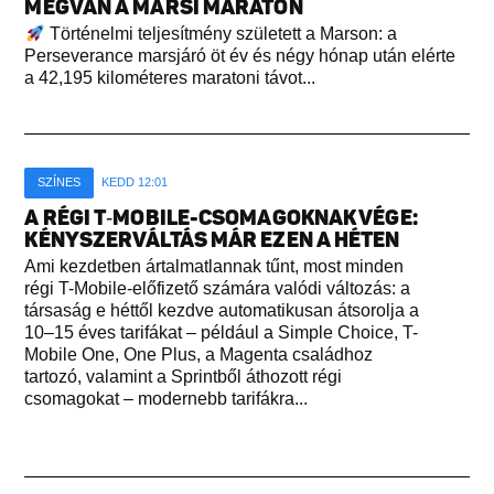
MEGVAN A MARSI MARATON
Történelmi teljesítmény született a Marson: a
Perseverance marsjáró öt év és négy hónap után elérte
a 42,195 kilométeres maratoni távot...
SZÍNES
KEDD 12:01
A RÉGI T‑MOBILE-CSOMAGOKNAK VÉGE:
KÉNYSZERVÁLTÁS MÁR EZEN A HÉTEN
Ami kezdetben ártalmatlannak tűnt, most minden
régi T-Mobile-előfizető számára valódi változás: a
társaság e héttől kezdve automatikusan átsorolja a
10–15 éves tarifákat – például a Simple Choice, T-
Mobile One, One Plus, a Magenta családhoz
tartozó, valamint a Sprintből áthozott régi
csomagokat – modernebb tarifákra...