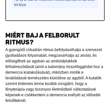
királya
MIÉRT BAJ A FELBORULT
RITMUS?
A gyengülő cirkadián ritmus befolyásolhatja a szervezet
gyulladásos folyamatait, megzavarhatja az alvást, és
elősegítheti az agyban az amiloidplakkok
felhalmozódását (amit a tudomány összefüggésbe hoz a
demencia kialakulásával), miközben romlik e
lerakódások természetes kiürülése az agyból. A kutatók
szerint érdemes lenne tovább vizsgálni, hogy a
fényterápia vagy bizonyos életmódbeli változtatások
képesek-e csökkenteni a demencia esélyét az idősebb
felnőtteknél.