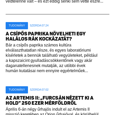
védtelenné vált – és ezt eddig senki sem vette észre...
TUDOMÁNY
SZERDA 07:24
A CSÍPŐS PAPRIKA NÖVELHETI EGY
HALÁLOS RÁK KOCKÁZATÁT?
Bár a csípős paprika számos kultúra
elválaszthatatlan része, és egyes laboratóriumi
kísérletek a bennük található vegyületeket, például
a kapszaicint gyulladáscsökkentőnek vagy akár
daganatellenesnek mutatják, az utóbbi évek
humán kutatásai nem ennyire egyértelműek...
TUDOMÁNY
SZERDA 07:02
AZ ARTEMIS II: „FURCSÁN NÉZETT KI A
HOLD” 250 EZER MÉRFÖLDRŐL
Április 6-án négy űrhajós indult el az Artemis II
misszió keretében az Orion űrhajóval, és körülbelül