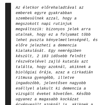
Az életkor előrehaladtával az
emberek egyre gyakrabban
szembesülnek azzal, hogy a
megszokott napi rutinjuk
megváltozik: bizonyos jelek arra
utalnak, hogy ez a folyamat több
lehet puszta kényelmetlenségnél, és
előre jelezheti a demencia
kialakulását. Egy nemrégiben
készült, 2 183 idősebb felnőtt
részvételével zajló kutatás azt
találta, hogy azoknál, akiknek a
biológiai órája, azaz a cirkadián
ritmusa gyengébb, illetve
ingadozóbb, jelentősen nagyobb
eséllyel alakult ki demencia a
vizsgált éveket követően. Később
ugyanez a magasabb kockázat
érvényesült azoknál is, akiknek a