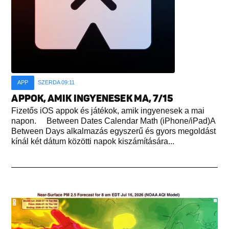
APP
SZERDA 09:11
APPOK, AMIK INGYENESEK MA, 7/15
Fizetős iOS appok és játékok, amik ingyenesek a mai
napon. Between Dates Calendar Math (iPhone/iPad)A
Between Days alkalmazás egyszerű és gyors megoldást
kínál két dátum közötti napok kiszámítására...