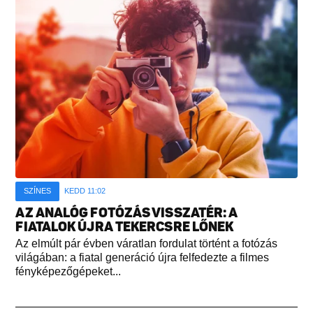
SZÍNES
KEDD 11:02
AZ ANALÓG FOTÓZÁS VISSZATÉR: A
FIATALOK ÚJRA TEKERCSRE LŐNEK
Az elmúlt pár évben váratlan fordulat történt a fotózás
világában: a fiatal generáció újra felfedezte a filmes
fényképezőgépeket...