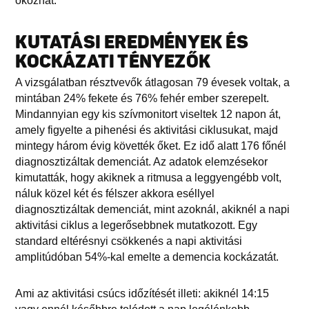
okozhat.
KUTATÁSI EREDMÉNYEK ÉS
KOCKÁZATI TÉNYEZŐK
A vizsgálatban résztvevők átlagosan 79 évesek voltak, a
mintában 24% fekete és 76% fehér ember szerepelt.
Mindannyian egy kis szívmonitort viseltek 12 napon át,
amely figyelte a pihenési és aktivitási ciklusukat, majd
mintegy három évig követték őket. Ez idő alatt 176 főnél
diagnosztizáltak demenciát. Az adatok elemzésekor
kimutatták, hogy akiknek a ritmusa a leggyengébb volt,
náluk közel két és félszer akkora eséllyel
diagnosztizáltak demenciát, mint azoknál, akiknél a napi
aktivitási ciklus a legerősebbnek mutatkozott. Egy
standard eltérésnyi csökkenés a napi aktivitási
amplitúdóban 54%-kal emelte a demencia kockázatát.
Ami az aktivitási csúcs időzítését illeti: akiknél 14:15