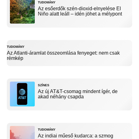
TUDOMÁNY
Az esőerdők szén-dioxid-elnyelése El
Niño alatt leáll – idén jöhet a mélypont
TUDOMÁNY
Az Atlanti-áramlat összeomlása fenyeget: nem csak
rémkép
SZÍNES
Az új AT&T-csomag mindent ígér, de
akad néhány csapda
TUDOMÁNY
Az indiai műeső kudarca: a szmog