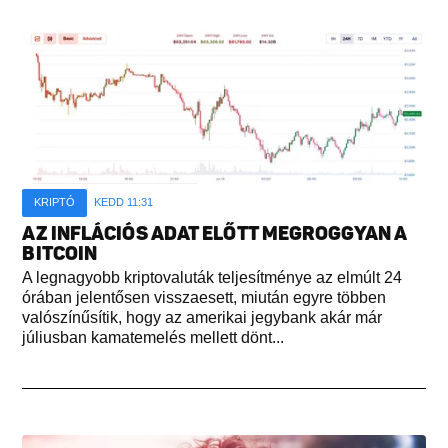
KRIPTÓ
KEDD 11:31
AZ INFLÁCIÓS ADAT ELŐTT MEGROGGYAN A
BITCOIN
A legnagyobb kriptovaluták teljesítménye az elmúlt 24
órában jelentősen visszaesett, miután egyre többen
valószínűsítik, hogy az amerikai jegybank akár már
júliusban kamatemelés mellett dönt...