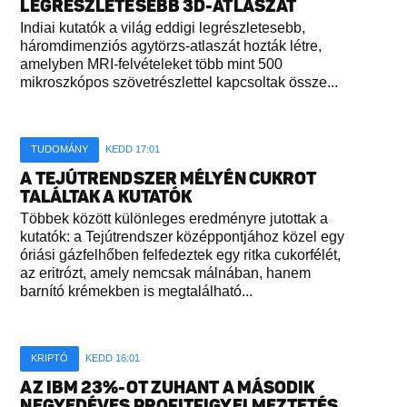
LEGRÉSZLETESEBB 3D-ATLASZÁT
Indiai kutatók a világ eddigi legrészletesebb,
háromdimenziós agytörzs-atlaszát hozták létre,
amelyben MRI-felvételeket több mint 500
mikroszkópos szövetrészlettel kapcsoltak össze...
TUDOMÁNY
KEDD 17:01
A TEJÚTRENDSZER MÉLYÉN CUKROT
TALÁLTAK A KUTATÓK
Többek között különleges eredményre jutottak a
kutatók: a Tejútrendszer középpontjához közel egy
óriási gázfelhőben felfedeztek egy ritka cukorfélét,
az eritrózt, amely nemcsak málnában, hanem
barnító krémekben is megtalálható...
KRIPTÓ
KEDD 16:01
AZ IBM 23%-OT ZUHANT A MÁSODIK
NEGYEDÉVES PROFITFIGYELMEZTETÉS