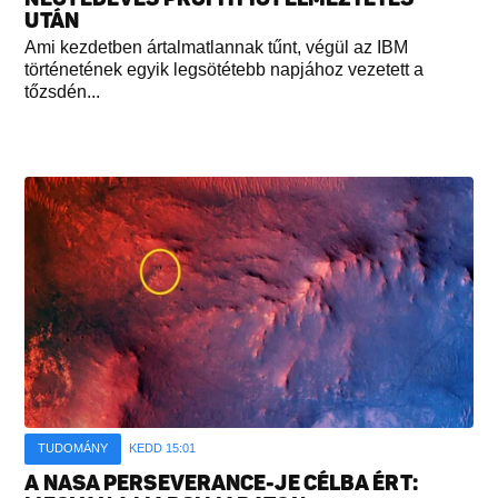
UTÁN
Ami kezdetben ártalmatlannak tűnt, végül az IBM
történetének egyik legsötétebb napjához vezetett a
tőzsdén...
TUDOMÁNY
KEDD 15:01
A NASA PERSEVERANCE-JE CÉLBA ÉRT: