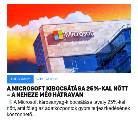
TUDOMÁNY
SZERDA 09:49
A MICROSOFT KIBOCSÁTÁSA 25%-KAL NŐTT
– A NEHEZE MÉG HÁTRAVAN
A Microsoft károsanyag-kibocsátása tavaly 25%-kal
nőtt, ami főleg az adatközpontok gyors terjeszkedésének
köszönhető...