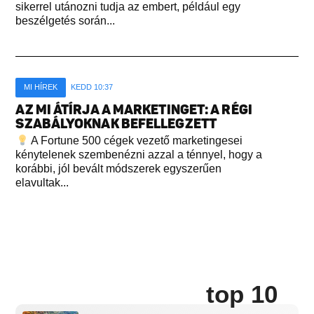
sikerrel utánozni tudja az embert, például egy
beszélgetés során...
MI HÍREK
KEDD 10:37
AZ MI ÁTÍRJA A MARKETINGET: A RÉGI
SZABÁLYOKNAK BEFELLEGZETT
A Fortune 500 cégek vezető marketingesei
kénytelenek szembenézni azzal a ténnyel, hogy a
korábbi, jól bevált módszerek egyszerűen
elavultak...
top 10