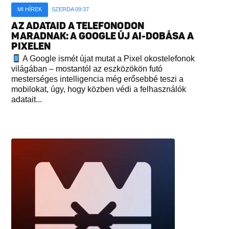
MI HÍREK
SZERDA 09:37
AZ ADATAID A TELEFONODON
MARADNAK: A GOOGLE ÚJ AI-DOBÁSA A
PIXELEN
A Google ismét újat mutat a Pixel okostelefonok
világában – mostantól az eszközökön futó
mesterséges intelligencia még erősebbé teszi a
mobilokat, úgy, hogy közben védi a felhasználók
adatait...