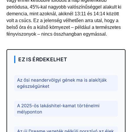
vagy ennél későbbre tolódott a nap legélénkebb
periódusa, 45%-kal nagyobb valószínűséggel alakult ki
demencia, mint azoknál, akiknél 13:11 és 14:14 között
volt a csúcs. Ez a jelenség vélhetően arra utal, hogy a
belső óra és a külső környezet – például a természetes
fényviszonyok – nincs összhangban egymással.
EZ IS ÉRDEKELHET
Az ősi neandervölgyi gének ma is alakítják
egészségünket
A 2025-ös lakáshitel-kamat történelmi
mélyponton
Az új Dreame vezeték nélküli porszívó az élek