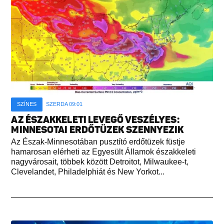
SZÍNES
SZERDA 09:01
AZ ÉSZAKKELETI LEVEGŐ VESZÉLYES:
MINNESOTAI ERDŐTÜZEK SZENNYEZIK
Az Észak-Minnesotában pusztító erdőtüzek füstje
hamarosan elérheti az Egyesült Államok északkeleti
nagyvárosait, többek között Detroitot, Milwaukee-t,
Clevelandet, Philadelphiát és New Yorkot...