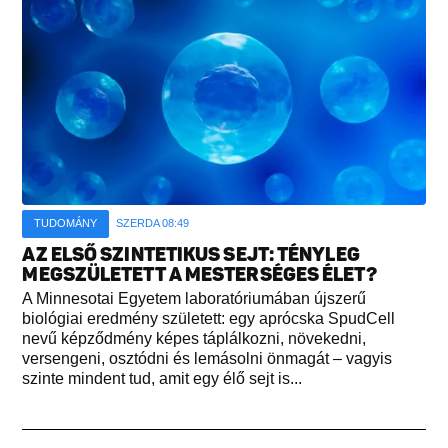
TUDOMÁNY
SZERDA 08:49
AZ ELSŐ SZINTETIKUS SEJT: TÉNYLEG
MEGSZÜLETETT A MESTERSÉGES ÉLET?
A Minnesotai Egyetem laboratóriumában újszerű
biológiai eredmény született: egy aprócska SpudCell
nevű képződmény képes táplálkozni, növekedni,
versengeni, osztódni és lemásolni önmagát – vagyis
szinte mindent tud, amit egy élő sejt is...