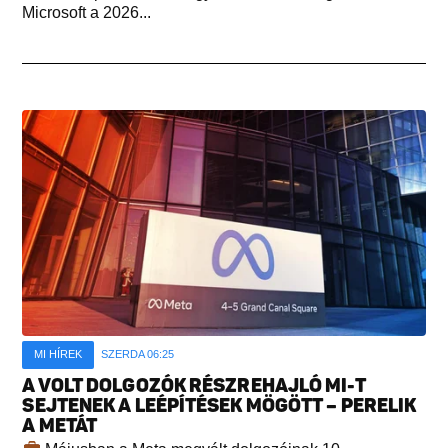
Microsoft a 2026...
MI HÍREK
SZERDA 06:25
A VOLT DOLGOZÓK RÉSZREHAJLÓ MI-T
SEJTENEK A LEÉPÍTÉSEK MÖGÖTT – PERELIK
A METÁT