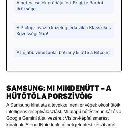
A netes csalók prédája lett Brigitte Bardot
öröksége
A Piplup-invázió közeleg: érkezik a Klasszikus
Közösségi Nap!
Az újabb venezuelai botrány kilőtte a Bitcoint
SAMSUNG: MI MINDENÜTT – A
HŰTŐTŐL A PORSZÍVÓIG
A Samsung kínálata a tévékkel nem ér véget: okoshűtőik
intelligens receptválasztást, MI-alapú hűtéstechnikát és a
Google Gemini által vezérelt Vision-képfelismerést
kínálnak. A FoodNote funkció heti jelentést készít arról,