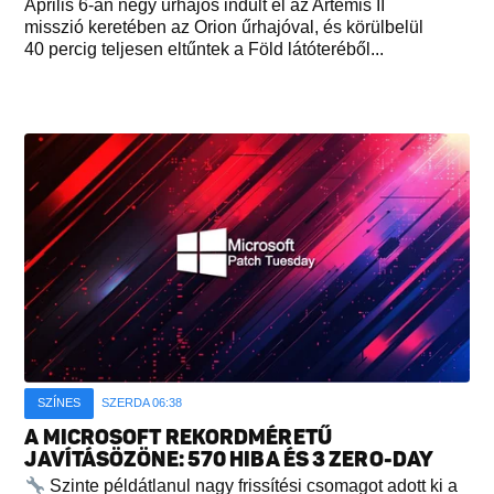
Április 6-án négy űrhajós indult el az Artemis II
misszió keretében az Orion űrhajóval, és körülbelül
40 percig teljesen eltűntek a Föld látóteréből...
SZÍNES
SZERDA 06:38
A MICROSOFT REKORDMÉRETŰ
JAVÍTÁSÖZÖNE: 570 HIBA ÉS 3 ZERO-DAY
Szinte példátlanul nagy frissítési csomagot adott ki a