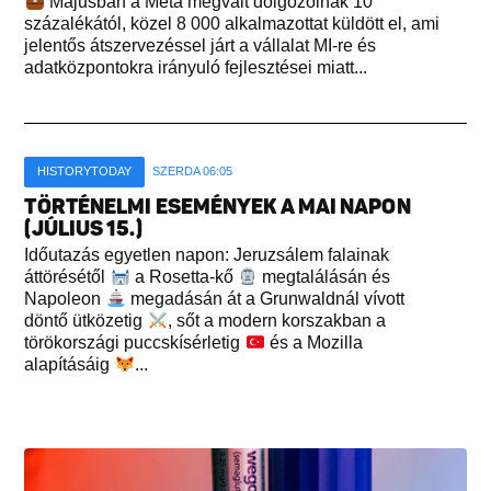
Májusban a Meta megvált dolgozóinak 10
százalékától, közel 8 000 alkalmazottat küldött el, ami
jelentős átszervezéssel járt a vállalat MI-re és
adatközpontokra irányuló fejlesztései miatt...
HISTORYTODAY
SZERDA 06:05
TÖRTÉNELMI ESEMÉNYEK A MAI NAPON
(JÚLIUS 15.)
Időutazás egyetlen napon: Jeruzsálem falainak
áttörésétől
a Rosetta-kő
megtalálásán és
Napoleon
megadásán át a Grunwaldnál vívott
döntő ütközetig
, sőt a modern korszakban a
törökországi puccskísérletig
és a Mozilla
alapításáig
...