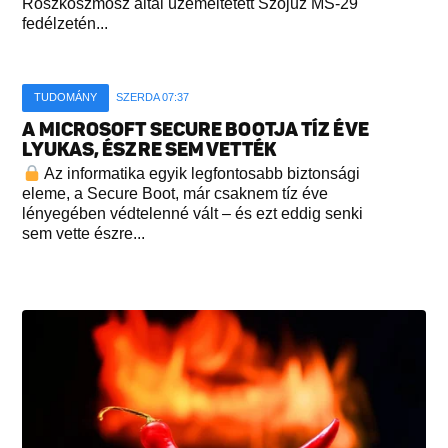
Roszkoszmosz által üzemeltetett Szojuz MS-29
fedélzetén...
TUDOMÁNY
SZERDA 07:37
A MICROSOFT SECURE BOOTJA TÍZ ÉVE
LYUKAS, ÉSZRE SEM VETTÉK
Az informatika egyik legfontosabb biztonsági
eleme, a Secure Boot, már csaknem tíz éve
lényegében védtelenné vált – és ezt eddig senki
sem vette észre...