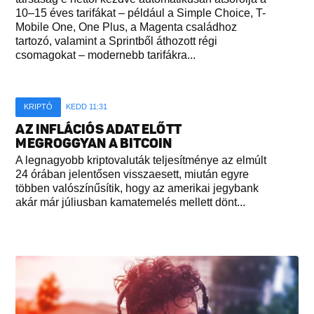
10–15 éves tarifákat – például a Simple Choice, T-
Mobile One, One Plus, a Magenta családhoz
tartozó, valamint a Sprintből áthozott régi
csomagokat – modernebb tarifákra...
KRIPTÓ
KEDD 11:31
AZ INFLÁCIÓS ADAT ELŐTT
MEGROGGYAN A BITCOIN
A legnagyobb kriptovaluták teljesítménye az elmúlt
24 órában jelentősen visszaesett, miután egyre
többen valószínűsítik, hogy az amerikai jegybank
akár már júliusban kamatemelés mellett dönt...