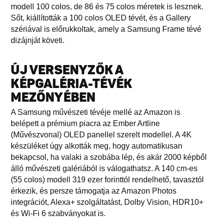
modell 100 colos, de 86 és 75 colos méretek is lesznek.
Sőt, kiállították a 100 colos OLED tévét, és a Gallery
szériával is előrukkoltak, amely a Samsung Frame tévé
dizájnját követi.
ÚJ VERSENYZŐK A
KÉPGALÉRIA-TÉVÉK
MEZŐNYÉBEN
A Samsung művészeti tévéje mellé az Amazon is
belépett a prémium piacra az Ember Artline
(Művészvonal) OLED panellel szerelt modellel. A 4K
készüléket úgy alkották meg, hogy automatikusan
bekapcsol, ha valaki a szobába lép, és akár 2000 képből
álló művészeti galériából is válogathatsz. A 140 cm-es
(55 colos) modell 319 ezer forinttól rendelhető, tavasztól
érkezik, és persze támogatja az Amazon Photos
integrációt, Alexa+ szolgáltatást, Dolby Vision, HDR10+
és Wi‑Fi 6 szabványokat is.