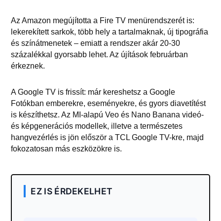
Az Amazon megújította a Fire TV menürendszerét is:
lekerekített sarkok, több hely a tartalmaknak, új tipográfia
és színátmenetek – emiatt a rendszer akár 20-30
százalékkal gyorsabb lehet. Az újítások februárban
érkeznek.
A Google TV is frissít: már kereshetsz a Google
Fotókban emberekre, eseményekre, és gyors diavetítést
is készíthetsz. Az MI-alapú Veo és Nano Banana videó-
és képgenerációs modellek, illetve a természetes
hangvezérlés is jön először a TCL Google TV-kre, majd
fokozatosan más eszközökre is.
EZ IS ÉRDEKELHET