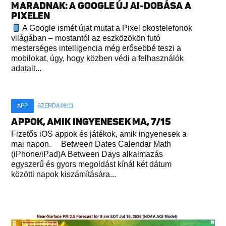
MARADNAK: A GOOGLE ÚJ AI-DOBÁSA A
PIXELEN
A Google ismét újat mutat a Pixel okostelefonok
világában – mostantól az eszközökön futó
mesterséges intelligencia még erősebbé teszi a
mobilokat, úgy, hogy közben védi a felhasználók
adatait...
APP
SZERDA 09:11
APPOK, AMIK INGYENESEK MA, 7/15
Fizetős iOS appok és játékok, amik ingyenesek a
mai napon. Between Dates Calendar Math
(iPhone/iPad)A Between Days alkalmazás
egyszerű és gyors megoldást kínál két dátum
közötti napok kiszámítására...