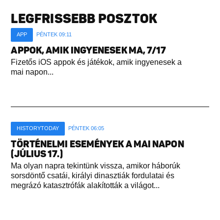
LEGFRISSEBB POSZTOK
APP
PÉNTEK 09:11
APPOK, AMIK INGYENESEK MA, 7/17
Fizetős iOS appok és játékok, amik ingyenesek a
mai napon...
HISTORYTODAY
PÉNTEK 06:05
TÖRTÉNELMI ESEMÉNYEK A MAI NAPON
(JÚLIUS 17.)
Ma olyan napra tekintünk vissza, amikor háborúk
sorsdöntő csatái, királyi dinasztiák fordulatai és
megrázó katasztrófák alakították a világot...