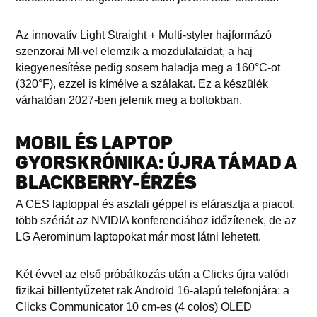
Az innovatív Light Straight + Multi-styler hajformázó
szenzorai MI-vel elemzik a mozdulataidat, a haj
kiegyenesítése pedig sosem haladja meg a 160°C-ot
(320°F), ezzel is kímélve a szálakat. Ez a készülék
várhatóan 2027-ben jelenik meg a boltokban.
MOBIL ÉS LAPTOP
GYORSKRÓNIKA: ÚJRA TÁMAD A
BLACKBERRY-ÉRZÉS
A CES laptoppal és asztali géppel is elárasztja a piacot,
több szériát az NVIDIA konferenciához időzítenek, de az
LG Aerominum laptopokat már most látni lehetett.
Két évvel az első próbálkozás után a Clicks újra valódi
fizikai billentyűzetet rak Android 16-alapú telefonjára: a
Clicks Communicator 10 cm-es (4 colos) OLED