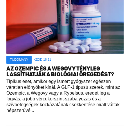
TUDOMÁNY
KEDD 18:31
AZ OZEMPIC ÉS A WEGOVY TÉNYLEG
LASSÍTHATJÁK A BIOLÓGIAI ÖREGEDÉST?
Tipikus eset, amikor egy ismert gyógyszer egészen
váratlan előnyöket kínál. A GLP-1 típusú szerek, mint az
Ozempic, a Wegovy vagy a Rybelsus, eredetileg a
fogyás, a jobb vércukorszint-szabályozás és a
szívbetegségek kockázatának csökkentése miatt váltak
népszerűvé...