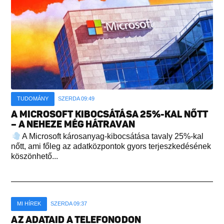
TUDOMÁNY
SZERDA 09:49
A MICROSOFT KIBOCSÁTÁSA 25%-KAL NŐTT
– A NEHEZE MÉG HÁTRAVAN
A Microsoft károsanyag-kibocsátása tavaly 25%-kal
nőtt, ami főleg az adatközpontok gyors terjeszkedésének
köszönhető...
MI HÍREK
SZERDA 09:37
AZ ADATAID A TELEFONODON