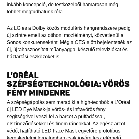
inkább koncepció, de testközelből hamarosan még
többet megtudhatunk róla.
Az LG és a Dolby közös moduláris hangrendszere pedig
új szintre emeli az otthoni moziélményt, közvetlenül a
Sonos konkurenseként. Még a CES előtt bejelentették az
új, újrahasznosított műanyaggal készülő televíziókat és
háztartási eszközöket is.
L’ORÉAL
SZÉPSÉGTECHNOLÓGIA: VÖRÖS
FÉNY MINDENRE
A szépségápolás sem marad ki a high-techből: a L’Oréal
új LED Eye Mask-ja vörös- és infravörös fény
segítségével veszi fel a harcot a puffadással,
elszíneződésekkel és finom ráncokkal. Az egész arcot
védő, hajlítható LED Face Mask egyelőre prototípus,
kereskedelmi forgalomban csak jövőre lesz elérhető.