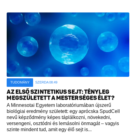
TUDOMÁNY
SZERDA 08:49
AZ ELSŐ SZINTETIKUS SEJT: TÉNYLEG
MEGSZÜLETETT A MESTERSÉGES ÉLET?
A Minnesotai Egyetem laboratóriumában újszerű
biológiai eredmény született: egy aprócska SpudCell
nevű képződmény képes táplálkozni, növekedni,
versengeni, osztódni és lemásolni önmagát – vagyis
szinte mindent tud, amit egy élő sejt is...