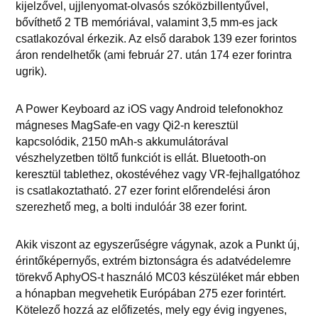
kijelzővel, ujjlenyomat-olvasós szóközbillentyűvel,
bővíthető 2 TB memóriával, valamint 3,5 mm-es jack
csatlakozóval érkezik. Az első darabok 139 ezer forintos
áron rendelhetők (ami február 27. után 174 ezer forintra
ugrik).
A Power Keyboard az iOS vagy Android telefonokhoz
mágneses MagSafe-en vagy Qi2-n keresztül
kapcsolódik, 2150 mAh-s akkumulátorával
vészhelyzetben töltő funkciót is ellát. Bluetooth-on
keresztül tablethez, okostévéhez vagy VR-fejhallgatóhoz
is csatlakoztatható. 27 ezer forint előrendelési áron
szerezhető meg, a bolti indulóár 38 ezer forint.
Akik viszont az egyszerűségre vágynak, azok a Punkt új,
érintőképernyős, extrém biztonságra és adatvédelemre
törekvő AphyOS-t használó MC03 készüléket már ebben
a hónapban megvehetik Európában 275 ezer forintért.
Kötelező hozzá az előfizetés, mely egy évig ingyenes,