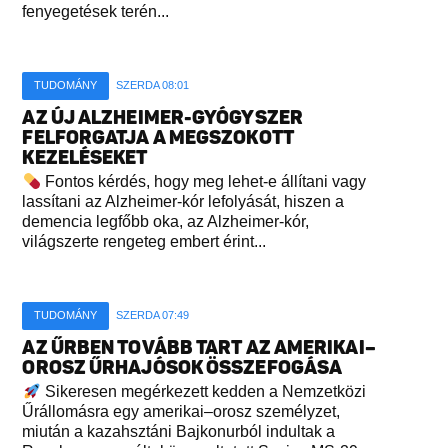
fenyegetések terén...
TUDOMÁNY
SZERDA 08:01
AZ ÚJ ALZHEIMER-GYÓGYSZER
FELFORGATJA A MEGSZOKOTT
KEZELÉSEKET
Fontos kérdés, hogy meg lehet-e állítani vagy
lassítani az Alzheimer-kór lefolyását, hiszen a
demencia legfőbb oka, az Alzheimer-kór,
világszerte rengeteg embert érint...
TUDOMÁNY
SZERDA 07:49
AZ ŰRBEN TOVÁBB TART AZ AMERIKAI–
OROSZ ŰRHAJÓSOK ÖSSZEFOGÁSA
Sikeresen megérkezett kedden a Nemzetközi
Űrállomásra egy amerikai–orosz személyzet,
miután a kazahsztáni Bajkonurból indultak a