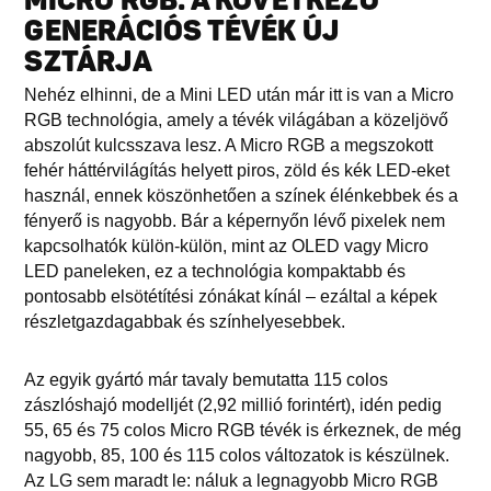
MICRO RGB: A KÖVETKEZŐ
GENERÁCIÓS TÉVÉK ÚJ
SZTÁRJA
Nehéz elhinni, de a Mini LED után már itt is van a Micro
RGB technológia, amely a tévék világában a közeljövő
abszolút kulcsszava lesz. A Micro RGB a megszokott
fehér háttérvilágítás helyett piros, zöld és kék LED-eket
használ, ennek köszönhetően a színek élénkebbek és a
fényerő is nagyobb. Bár a képernyőn lévő pixelek nem
kapcsolhatók külön-külön, mint az OLED vagy Micro
LED paneleken, ez a technológia kompaktabb és
pontosabb elsötétítési zónákat kínál – ezáltal a képek
részletgazdagabbak és színhelyesebbek.
Az egyik gyártó már tavaly bemutatta 115 colos
zászlóshajó modelljét (2,92 millió forintért), idén pedig
55, 65 és 75 colos Micro RGB tévék is érkeznek, de még
nagyobb, 85, 100 és 115 colos változatok is készülnek.
Az LG sem maradt le: náluk a legnagyobb Micro RGB