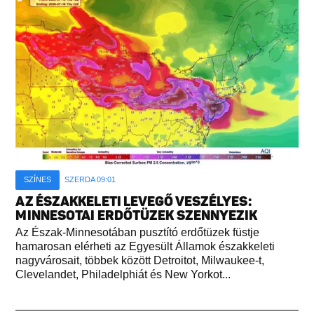
SZÍNES
SZERDA 09:01
AZ ÉSZAKKELETI LEVEGŐ VESZÉLYES:
MINNESOTAI ERDŐTÜZEK SZENNYEZIK
Az Észak-Minnesotában pusztító erdőtüzek füstje
hamarosan elérheti az Egyesült Államok északkeleti
nagyvárosait, többek között Detroitot, Milwaukee-t,
Clevelandet, Philadelphiát és New Yorkot...