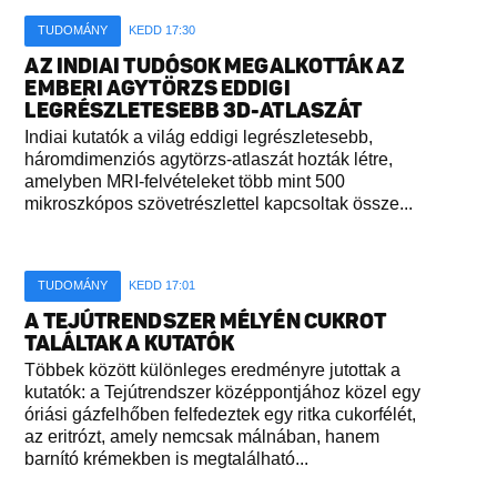
TUDOMÁNY
KEDD 17:30
AZ INDIAI TUDÓSOK MEGALKOTTÁK AZ
EMBERI AGYTÖRZS EDDIGI
LEGRÉSZLETESEBB 3D-ATLASZÁT
Indiai kutatók a világ eddigi legrészletesebb,
háromdimenziós agytörzs-atlaszát hozták létre,
amelyben MRI-felvételeket több mint 500
mikroszkópos szövetrészlettel kapcsoltak össze...
TUDOMÁNY
KEDD 17:01
A TEJÚTRENDSZER MÉLYÉN CUKROT
TALÁLTAK A KUTATÓK
Többek között különleges eredményre jutottak a
kutatók: a Tejútrendszer középpontjához közel egy
óriási gázfelhőben felfedeztek egy ritka cukorfélét,
az eritrózt, amely nemcsak málnában, hanem
barnító krémekben is megtalálható...