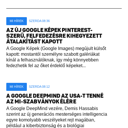
MI HÍREK
SZERDA 08:36
AZ ÚJ GOOGLE KÉPEK PINTEREST-
SZERŰ, FELFEDEZÉSRE KIHEGYEZETT
ÁTALAKÍTÁST KAPOTT
A Google Képek (Google Images) megújult külsőt
kapott: mostantól személyre szabott galériákat
kínál a felhasználóknak, így még könnyebben
fedezhetik fel az őket érdeklő képeket...
MI HÍREK
SZERDA 08:12
A GOOGLE DEEPMIND AZ USA-T TENNÉ
AZ MI-SZABVÁNYOK ÉLÉRE
A Google DeepMind vezére, Demis Hassabis
szerint az új generációs mesterséges intelligencia
egyre komolyabb veszélyeket rejt magában,
például a kiberbiztonság és a biológiai