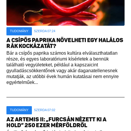
TUDOMÁNY
SZERDA 07:24
A CSÍPŐS PAPRIKA NÖVELHETI EGY HALÁLOS
RÁK KOCKÁZATÁT?
Bár a csípős paprika számos kultúra elválaszthatatlan
része, és egyes laboratóriumi kísérletek a bennük
található vegyületeket, például a kapszaicint
gyulladáscsökkentőnek vagy akár daganatellenesnek
mutatják, az utóbbi évek humán kutatásai nem ennyire
egyértelműek...
TUDOMÁNY
SZERDA 07:02
AZ ARTEMIS II: „FURCSÁN NÉZETT KI A
HOLD” 250 EZER MÉRFÖLDRŐL