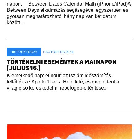
napon. Between Dates Calendar Math (iPhone/iPad)A
Between Days alkalmazás segítségével egyszerűen és
gyorsan meghatározható, hány nap van két dátum
között...
HISTORYTODAY
CSÜTÖRTÖK 06:05
TÖRTÉNELMI ESEMÉNYEK A MAI NAPON
(JÚLIUS 16.)
Kiemelkedő nap: elindult az iszlám időszámítás,
fellőtték az Apollo 11-et a Hold felé, és megtörtént a
világ első kereskedelmi repülőgép-eltérítése...