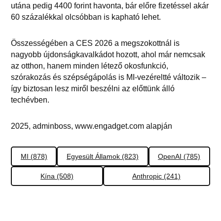
utána pedig 4400 forint havonta, bár előre fizetéssel akár
60 százalékkal olcsóbban is kapható lehet.
Összességében a CES 2026 a megszokottnál is
nagyobb újdonságkavalkádot hozott, ahol már nemcsak
az otthon, hanem minden létező okosfunkció,
szórakozás és szépségápolás is MI-vezéreltté változik –
így biztosan lesz miről beszélni az előttünk álló
techévben.
2025, adminboss, www.engadget.com alapján
MI (878)
Egyesült Államok (823)
OpenAI (785)
Kína (508)
Anthropic (241)