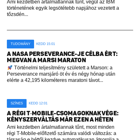
Ami kezdetben ártalmatlannak tűnt, végül az IBM
történetének egyik legsötétebb napjához vezetett a
tőzsdén...
TUDOMÁNY
KEDD 15:01
A NASA PERSEVERANCE-JE CÉLBA ÉRT:
MEGVAN A MARSI MARATON
Történelmi teljesítmény született a Marson: a
Perseverance marsjáró öt év és négy hónap után
elérte a 42,195 kilométeres maratoni távot...
SZÍNES
KEDD 12:01
A RÉGI T‑MOBILE-CSOMAGOKNAK VÉGE:
KÉNYSZERVÁLTÁS MÁR EZEN A HÉTEN
Ami kezdetben ártalmatlannak tűnt, most minden
régi T-Mobile-előfizető számára valódi változás: a
társaság e héttől kezdve automatikusan átsorolja a