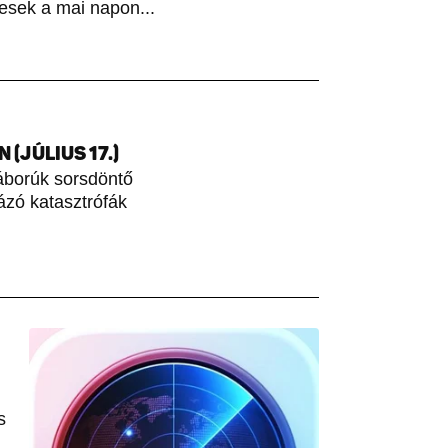
esek a mai napon...
(JÚLIUS 17.)
áborúk sorsdöntő
rázó katasztrófák
s