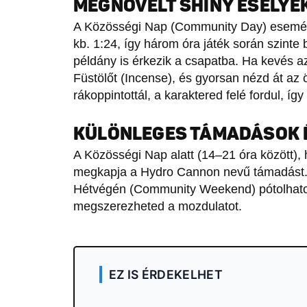
MEGNÖVELT SHINY ESÉLYEK
A Közösségi Nap (Community Day) esemény
kb. 1:24, így három óra játék során szinte
példány is érkezik a csapatba. Ha kevés a
Füstölőt (Incense), és gyorsan nézd át az
rákoppintottál, a karaktered felé fordul, íg
KÜLÖNLEGES TÁMADÁSOK 
A Közösségi Nap alatt (14–21 óra között),
megkapja a Hydro Cannon nevű támadást.
Hétvégén (Community Weekend) pótolhatod
megszerezheted a mozdulatot.
EZ IS ÉRDEKELHET