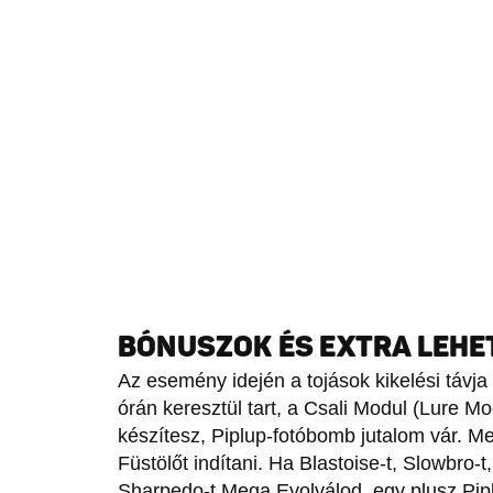
BÓNUSZOK ÉS EXTRA LEH
Az esemény idején a tojások kikelési távj
órán keresztül tart, a Csali Modul (Lure M
készítesz, Piplup-fotóbomb jutalom vár. Me
Füstölőt indítani. Ha Blastoise-t, Slowbro
Sharpedo-t Mega Evolválod, egy plusz Pipl