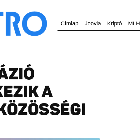
Címlap
Joovia
Kriptó
MI H
ÁZIÓ
EZIK A
KÖZÖSSÉGI