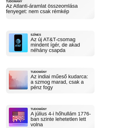
TUDOMÁNY
Az Atlanti-áramlat összeomlása
fenyeget: nem csak rémkép
SZÍNES
Az új AT&T-csomag
mindent ígér, de akad
néhány csapda
TUDOMÁNY
Az indiai műeső kudarca:
a szmog marad, csak a
pénz fogy
TUDOMÁNY
A július 4-i hőhullám 1776-
ban szinte lehetetlen lett
volna