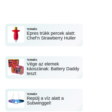
TERMÉK
Epres trükk percek alatt:
Chef’n Strawberry Huller
TERMÉK
Vége az elemek
káoszának: Battery Daddy
teszt
TERMÉK
Repülj a víz alatt a
Subwinggel!