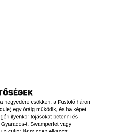
ETŐSÉGEK
a a negyedére csökken, a Füstölő három
odule) egy óráig működik, és ha képet
géri ilyenkor tojásokat betenni és
-t, Gyarados-t, Swampertet vagy
up-cukor jár minden elkapott