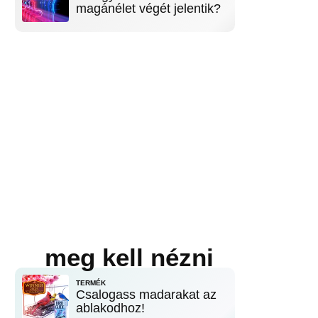
magánélet végét jelentik?
meg kell nézni
TERMÉK
Csalogass madarakat az
ablakodhoz!