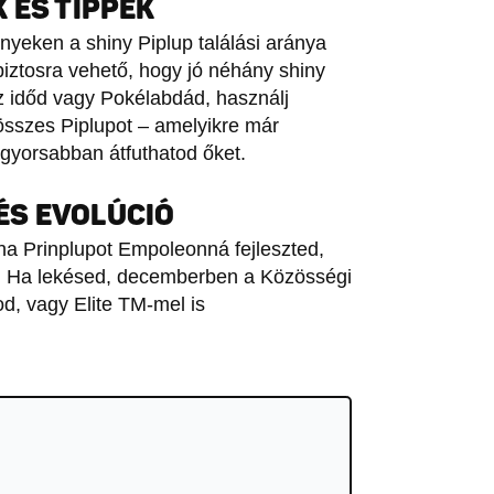
 ÉS TIPPEK
eken a shiny Piplup találási aránya
 biztosra vehető, hogy jó néhány shiny
z időd vagy Pokélabdád, használj
 összes Piplupot – amelyikre már
y gyorsabban átfuthatod őket.
ÉS EVOLÚCIÓ
 ha Prinplupot Empoleonná fejleszted,
 Ha lekésed, decemberben a Közösségi
, vagy Elite TM-mel is