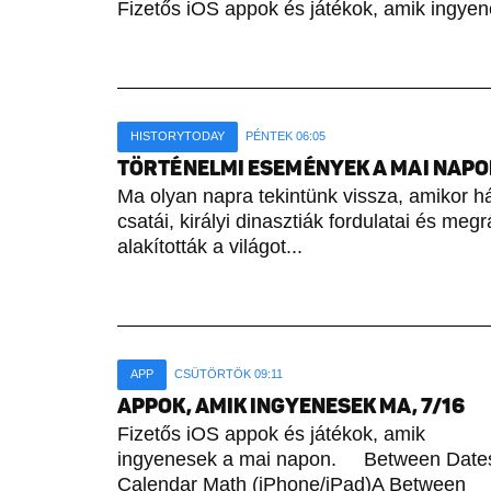
Fizetős iOS appok és játékok, amik ingyen
HISTORYTODAY
PÉNTEK 06:05
TÖRTÉNELMI ESEMÉNYEK A MAI NAPON 
Ma olyan napra tekintünk vissza, amikor h
csatái, királyi dinasztiák fordulatai és meg
alakították a világot...
APP
CSÜTÖRTÖK 09:11
APPOK, AMIK INGYENESEK MA, 7/16
Fizetős iOS appok és játékok, amik
ingyenesek a mai napon. Between Date
Calendar Math (iPhone/iPad)A Between