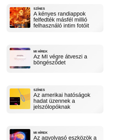
SZÍNES
A kényes randiappok
felfedték másfél millió
felhasználó intim fotóit
MI HÍREK
Az MI végre átveszi a
böngésződet
SZÍNES
Az amerikai hatóságok
hadat üzennek a
jelszólopóknak
MI HÍREK
Az agyolvasó eszközök a