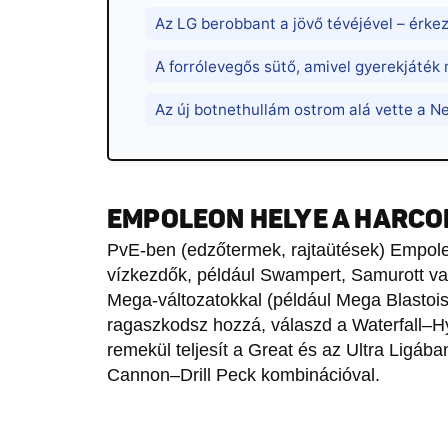
Az LG berobbant a jövő tévéjével – érke
A forrólevegős sütő, amivel gyerekjáték
Az új botnethullám ostrom alá vette a N
EMPOLEON HELYE A HARC
PvE-ben (edzőtermek, rajtaütések) Empo
vízkezdők, például Swampert, Samurott va
Mega-változatokkal (például Mega Blastois
ragaszkodsz hozzá, válaszd a Waterfall–
remekül teljesít a Great és az Ultra Ligá
Cannon–Drill Peck kombinációval.