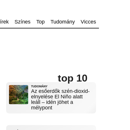
írek
Színes
Top
Tudomány
Vicces
top 10
TUDOMÁNY
Az esőerdők szén-dioxid-
elnyelése El Niño alatt
leáll – idén jöhet a
mélypont