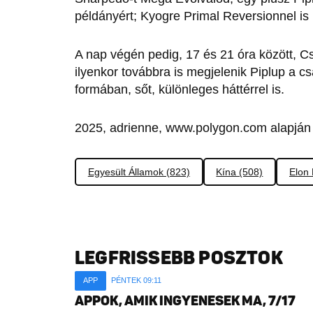
példányért; Kyogre Primal Reversionnel is
A nap végén pedig, 17 és 21 óra között, C
ilyenkor továbbra is megjelenik Piplup a c
formában, sőt, különleges háttérrel is.
2025, adrienne, www.polygon.com alapján
Egyesült Államok (823)
Kína (508)
Elon
LEGFRISSEBB POSZTOK
APP
PÉNTEK 09:11
APPOK, AMIK INGYENESEK MA, 7/17