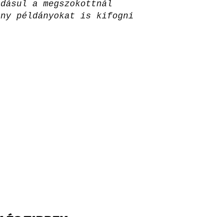
adásul a megszokottnál
iny példányokat is kifogni