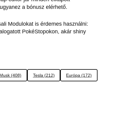
 ugyanez a bónusz elérhető.
sali Modulokat is érdemes használni:
salogatott PokéStopokon, akár shiny
 Musk (408)
Tesla (212)
Európa (172)