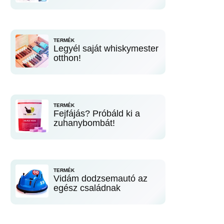
TERMÉK
Legyél saját whiskymester
otthon!
TERMÉK
Fejfájás? Próbáld ki a
zuhanybombát!
TERMÉK
Vidám dodzsemautó az
egész családnak