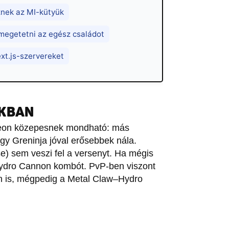
znek az MI-kütyük
 megetetni az egész családot
ext.js-szervereket
OKBAN
leon közepesnek mondható: más
gy Greninja jóval erősebbek nála.
e) sem veszi fel a versenyt. Ha mégis
Hydro Cannon kombót. PvP-ben viszont
ban is, mégpedig a Metal Claw–Hydro