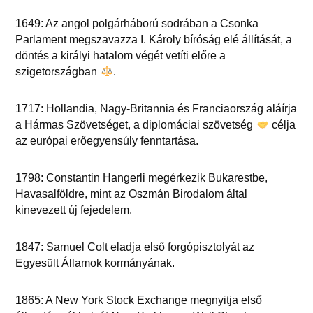
1649: Az angol polgárháború sodrában a Csonka
Parlament megszavazza I. Károly bíróság elé állítását, a
döntés a királyi hatalom végét vetíti előre a
szigetországban
.
1717: Hollandia, Nagy-Britannia és Franciaország aláírja
a Hármas Szövetséget, a diplomáciai szövetség
célja
az európai erőegyensúly fenntartása.
1798: Constantin Hangerli megérkezik Bukarestbe,
Havasalföldre, mint az Oszmán Birodalom által
kinevezett új fejedelem.
1847: Samuel Colt eladja első forgópisztolyát az
Egyesült Államok kormányának.
1865: A New York Stock Exchange megnyitja első