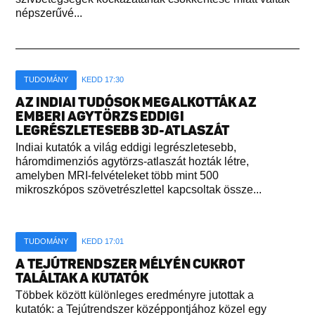
népszerűvé...
TUDOMÁNY
KEDD 17:30
AZ INDIAI TUDÓSOK MEGALKOTTÁK AZ
EMBERI AGYTÖRZS EDDIGI
LEGRÉSZLETESEBB 3D-ATLASZÁT
Indiai kutatók a világ eddigi legrészletesebb,
háromdimenziós agytörzs-atlaszát hozták létre,
amelyben MRI-felvételeket több mint 500
mikroszkópos szövetrészlettel kapcsoltak össze...
TUDOMÁNY
KEDD 17:01
A TEJÚTRENDSZER MÉLYÉN CUKROT
TALÁLTAK A KUTATÓK
Többek között különleges eredményre jutottak a
kutatók: a Tejútrendszer középpontjához közel egy