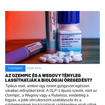
TUDOMÁNY
KEDD 18:31
AZ OZEMPIC ÉS A WEGOVY TÉNYLEG
LASSÍTHATJÁK A BIOLÓGIAI ÖREGEDÉST?
Tipikus eset, amikor egy ismert gyógyszer egészen
váratlan előnyöket kínál. A GLP-1 típusú szerek, mint az
Ozempic, a Wegovy vagy a Rybelsus, eredetileg a
fogyás, a jobb vércukorszint-szabályozás és a
szívbetegségek kockázatának csökkentése miatt váltak