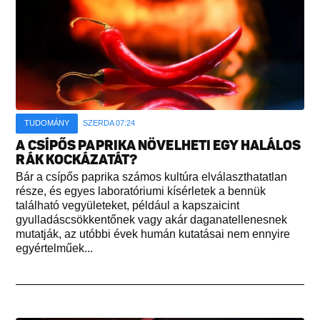
TUDOMÁNY
SZERDA 07:24
A CSÍPŐS PAPRIKA NÖVELHETI EGY HALÁLOS
RÁK KOCKÁZATÁT?
Bár a csípős paprika számos kultúra elválaszthatatlan
része, és egyes laboratóriumi kísérletek a bennük
található vegyületeket, például a kapszaicint
gyulladáscsökkentőnek vagy akár daganatellenesnek
mutatják, az utóbbi évek humán kutatásai nem ennyire
egyértelműek...