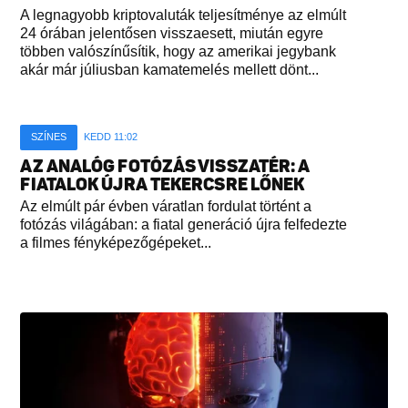
A legnagyobb kriptovaluták teljesítménye az elmúlt
24 órában jelentősen visszaesett, miután egyre
többen valószínűsítik, hogy az amerikai jegybank
akár már júliusban kamatemelés mellett dönt...
SZÍNES
KEDD 11:02
AZ ANALÓG FOTÓZÁS VISSZATÉR: A
FIATALOK ÚJRA TEKERCSRE LŐNEK
Az elmúlt pár évben váratlan fordulat történt a
fotózás világában: a fiatal generáció újra felfedezte
a filmes fényképezőgépeket...