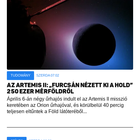
TUDOMÁNY
SZERDA 07:02
AZ ARTEMIS II: „FURCSÁN NÉZETT KI A HOLD”
250 EZER MÉRFÖLDRŐL
Április 6-án négy űrhajós indult el az Artemis II misszió
keretében az Orion űrhajóval, és körülbelül 40 percig
teljesen eltűntek a Föld látóteréből...