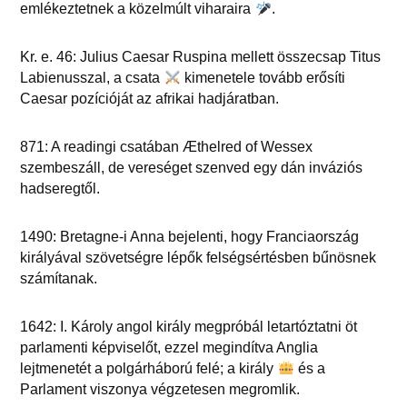
emlékeztetnek a közelmúlt viharaira
.
Kr. e. 46: Julius Caesar Ruspina mellett összecsap Titus
Labienusszal, a csata
kimenetele tovább erősíti
Caesar pozícióját az afrikai hadjáratban.
871: A readingi csatában Æthelred of Wessex
szembeszáll, de vereséget szenved egy dán inváziós
hadseregtől.
1490: Bretagne-i Anna bejelenti, hogy Franciaország
királyával szövetségre lépők felségsértésben bűnösnek
számítanak.
1642: I. Károly angol király megpróbál letartóztatni öt
parlamenti képviselőt, ezzel megindítva Anglia
lejtmenetét a polgárháború felé; a király
és a
Parlament viszonya végzetesen megromlik.