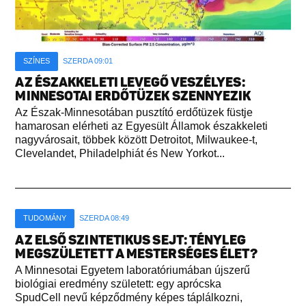
SZÍNES
SZERDA 09:01
AZ ÉSZAKKELETI LEVEGŐ VESZÉLYES:
MINNESOTAI ERDŐTÜZEK SZENNYEZIK
Az Észak-Minnesotában pusztító erdőtüzek füstje
hamarosan elérheti az Egyesült Államok északkeleti
nagyvárosait, többek között Detroitot, Milwaukee-t,
Clevelandet, Philadelphiát és New Yorkot...
TUDOMÁNY
SZERDA 08:49
AZ ELSŐ SZINTETIKUS SEJT: TÉNYLEG
MEGSZÜLETETT A MESTERSÉGES ÉLET?
A Minnesotai Egyetem laboratóriumában újszerű
biológiai eredmény született: egy aprócska
SpudCell nevű képződmény képes táplálkozni,