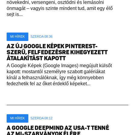
növekedni, versengeni, osztódni és lemásolni
önmagát – vagyis szinte mindent tud, amit egy élő
sejt is...
MI HÍREK
SZERDA 08:36
AZ ÚJ GOOGLE KÉPEK PINTEREST-
SZERŰ, FELFEDEZÉSRE KIHEGYEZETT
ÁTALAKÍTÁST KAPOTT
A Google Képek (Google Images) megújult külsőt
kapott: mostantól személyre szabott galériákat
kínál a felhasználóknak, így még könnyebben
fedezhetik fel az őket érdeklő képeket...
MI HÍREK
SZERDA 08:12
A GOOGLE DEEPMIND AZ USA-T TENNÉ
AZ MI-SZABVÁNYOK ÉLÉRE