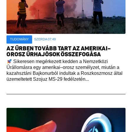
TUDOMÁNY
SZERDA 07:49
AZ ŰRBEN TOVÁBB TART AZ AMERIKAI–
OROSZ ŰRHAJÓSOK ÖSSZEFOGÁSA
Sikeresen megérkezett kedden a Nemzetközi
Űrállomásra egy amerikai–orosz személyzet, miután a
kazahsztáni Bajkonurból indultak a Roszkoszmosz által
üzemeltetett Szojuz MS-29 fedélzetén...