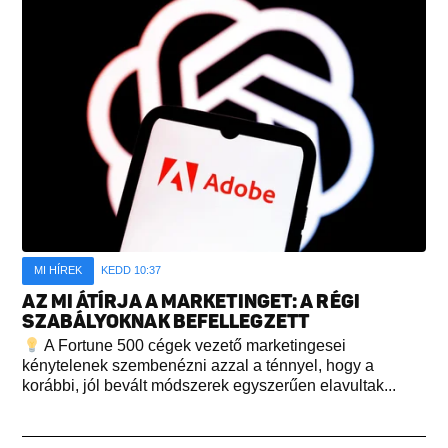
MI HÍREK
KEDD 10:37
AZ MI ÁTÍRJA A MARKETINGET: A RÉGI
SZABÁLYOKNAK BEFELLEGZETT
A Fortune 500 cégek vezető marketingesei
kénytelenek szembenézni azzal a ténnyel, hogy a
korábbi, jól bevált módszerek egyszerűen elavultak...