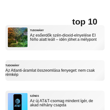
top 10
TUDOMÁNY
Az esőerdők szén-dioxid-elnyelése El
Niño alatt leáll – idén jöhet a mélypont
TUDOMÁNY
Az Atlanti-áramlat összeomlása fenyeget: nem csak
rémkép
SZÍNES
Az új AT&T-csomag mindent ígér, de
akad néhány csapda