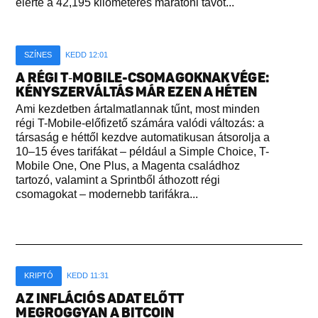
elérte a 42,195 kilométeres maratoni távot...
SZÍNES
KEDD 12:01
A RÉGI T‑MOBILE-CSOMAGOKNAK VÉGE:
KÉNYSZERVÁLTÁS MÁR EZEN A HÉTEN
Ami kezdetben ártalmatlannak tűnt, most minden
régi T-Mobile-előfizető számára valódi változás: a
társaság e héttől kezdve automatikusan átsorolja a
10–15 éves tarifákat – például a Simple Choice, T-
Mobile One, One Plus, a Magenta családhoz
tartozó, valamint a Sprintből áthozott régi
csomagokat – modernebb tarifákra...
KRIPTÓ
KEDD 11:31
AZ INFLÁCIÓS ADAT ELŐTT
MEGROGGYAN A BITCOIN