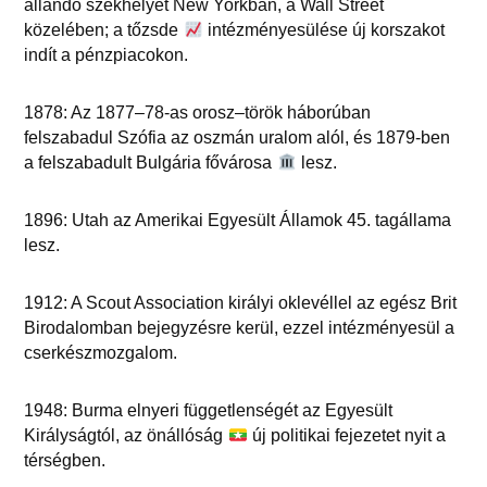
állandó székhelyét New Yorkban, a Wall Street
közelében; a tőzsde
intézményesülése új korszakot
indít a pénzpiacokon.
1878: Az 1877–78-as orosz–török háborúban
felszabadul Szófia az oszmán uralom alól, és 1879-ben
a felszabadult Bulgária fővárosa
lesz.
1896: Utah az Amerikai Egyesült Államok 45. tagállama
lesz.
1912: A Scout Association királyi oklevéllel az egész Brit
Birodalomban bejegyzésre kerül, ezzel intézményesül a
cserkészmozgalom.
1948: Burma elnyeri függetlenségét az Egyesült
Királyságtól, az önállóság
új politikai fejezetet nyit a
térségben.