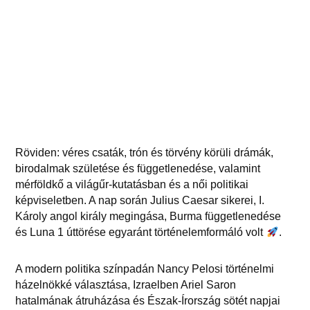
Röviden: véres csaták, trón és törvény körüli drámák,
birodalmak születése és függetlenedése, valamint
mérföldkő a világűr-kutatásban és a női politikai
képviseletben. A nap során Julius Caesar sikerei, I.
Károly angol király megingása, Burma függetlenedése
és Luna 1 úttörése egyaránt történelemformáló volt
.
A modern politika színpadán Nancy Pelosi történelmi
házelnökké választása, Izraelben Ariel Saron
hatalmának átruházása és Észak-Írország sötét napjai