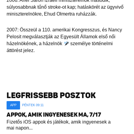
2006: Ariel Saron izraeli miniszterelnök második,
súlyosabbnak tűnő stroke-ot kap; hatáskörét az ügyvivő
miniszterelnökre, Ehud Olmertra ruházzák.
2007: Összeül a 110. amerikai Kongresszus, és Nancy
Pelosit megválasztják az Egyesült Államok első női
házelnökének, a házelnök
személye történelmi
áttörést jelez.
LEGFRISSEBB POSZTOK
APP
PÉNTEK 09:11
APPOK, AMIK INGYENESEK MA, 7/17
Fizetős iOS appok és játékok, amik ingyenesek a
mai napon...