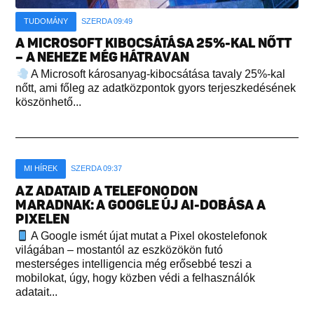
TUDOMÁNY
SZERDA 09:49
A MICROSOFT KIBOCSÁTÁSA 25%-KAL NŐTT
– A NEHEZE MÉG HÁTRAVAN
A Microsoft károsanyag-kibocsátása tavaly 25%-kal
nőtt, ami főleg az adatközpontok gyors terjeszkedésének
köszönhető...
MI HÍREK
SZERDA 09:37
AZ ADATAID A TELEFONODON
MARADNAK: A GOOGLE ÚJ AI-DOBÁSA A
PIXELEN
A Google ismét újat mutat a Pixel okostelefonok
világában – mostantól az eszközökön futó
mesterséges intelligencia még erősebbé teszi a
mobilokat, úgy, hogy közben védi a felhasználók
adatait...