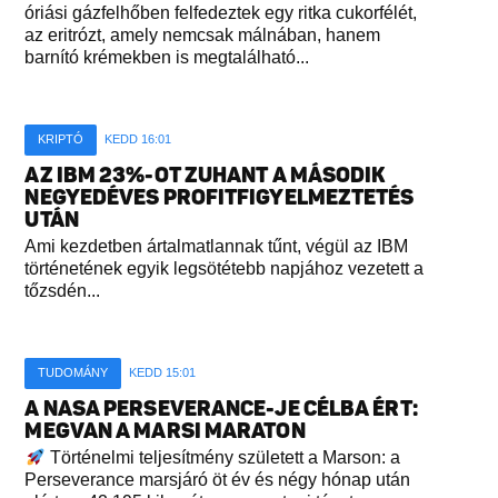
óriási gázfelhőben felfedeztek egy ritka cukorfélét,
az eritrózt, amely nemcsak málnában, hanem
barnító krémekben is megtalálható...
KRIPTÓ
KEDD 16:01
AZ IBM 23%-OT ZUHANT A MÁSODIK
NEGYEDÉVES PROFITFIGYELMEZTETÉS
UTÁN
Ami kezdetben ártalmatlannak tűnt, végül az IBM
történetének egyik legsötétebb napjához vezetett a
tőzsdén...
TUDOMÁNY
KEDD 15:01
A NASA PERSEVERANCE-JE CÉLBA ÉRT:
MEGVAN A MARSI MARATON
Történelmi teljesítmény született a Marson: a
Perseverance marsjáró öt év és négy hónap után