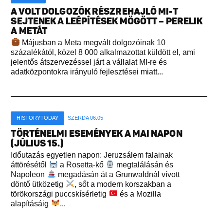
A VOLT DOLGOZÓK RÉSZREHAJLÓ MI-T
SEJTENEK A LEÉPÍTÉSEK MÖGÖTT – PERELIK
A METÁT
Májusban a Meta megvált dolgozóinak 10
százalékától, közel 8 000 alkalmazottat küldött el, ami
jelentős átszervezéssel járt a vállalat MI-re és
adatközpontokra irányuló fejlesztései miatt...
HISTORYTODAY
SZERDA 06:05
TÖRTÉNELMI ESEMÉNYEK A MAI NAPON
(JÚLIUS 15.)
Időutazás egyetlen napon: Jeruzsálem falainak
áttörésétől
a Rosetta-kő
megtalálásán és
Napoleon
megadásán át a Grunwaldnál vívott
döntő ütközetig
, sőt a modern korszakban a
törökországi puccskísérletig
és a Mozilla
alapításáig
...