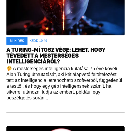
MI HÍREK
KEDD 10:49
A TURING-MÍTOSZ VÉGE: LEHET, HOGY
TÉVEDETT A MESTERSÉGES
INTELLIGENCIÁRÓL?
A mesterséges intelligencia kutatása 75 éve követi
Alan Turing útmutatását, aki két alapvető feltételezést
tett: az intelligencia létrehozható szoftverből, függetlenül
a testtől, és hogy egy gép intelligensnek számít, ha
sikerrel utánozni tudja az embert, például egy
beszélgetés során...