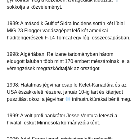
sokkolja a közvéleményt.
1989: A második Gulf of Sidra incidens során két líbiai
MiG-23 Flogger vadászgépet lelő két amerikai
haditengerészeti F-14 Tomcat egy légi összecsapásban.
1998: Algériában, Relizane tartományban három
eldugott faluban több mint 170 embert mészárolnak le; a
vérengzések megrázkódtatják az országot.
1998: Hatalmas jégvihar csap le Kelet-Kanadára és az
USA északkeleti részére, január 10-ig tart és kiterjedt
pusztítást okoz; a jégvihar
infrastruktúrákat bénít meg.
1999: A volt profi pankrátor Jesse Ventura leteszi a
hivatali esküt Minnesota kormányzójaként.