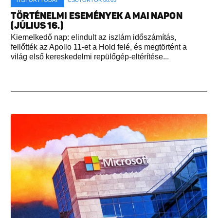
TÖRTÉNELMI ESEMÉNYEK A MAI NAPON
(JÚLIUS 16.)
Kiemelkedő nap: elindult az iszlám időszámítás,
fellőtték az Apollo 11-et a Hold felé, és megtörtént a
világ első kereskedelmi repülőgép-eltérítése...