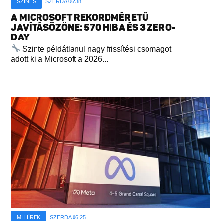
SZÍNES
SZERDA 06:38
A MICROSOFT REKORDMÉRETŰ
JAVÍTÁSÖZÖNE: 570 HIBA ÉS 3 ZERO-
DAY
Szinte példátlanul nagy frissítési csomagot
adott ki a Microsoft a 2026...
MI HÍREK
SZERDA 06:25