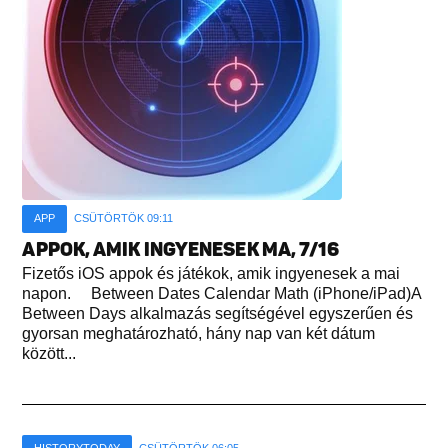
APP
CSÜTÖRTÖK 09:11
APPOK, AMIK INGYENESEK MA, 7/16
Fizetős iOS appok és játékok, amik ingyenesek a mai
napon. Between Dates Calendar Math (iPhone/iPad)A
Between Days alkalmazás segítségével egyszerűen és
gyorsan meghatározható, hány nap van két dátum
között...
HISTORYTODAY
CSÜTÖRTÖK 06:05