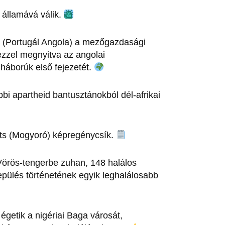
 államává válik.
 (Portugál Angola) a mezőgazdasági
 ezzel megnyitva az angolai
 háborúk első fejezetét.
bi apartheid bantusztánokból dél-afrikai
uts (Mogyoró) képregénycsík.
 Vörös-tengerbe zuhan, 148 halálos
repülés történetének egyik leghalálosabb
getik a nigériai Baga városát,