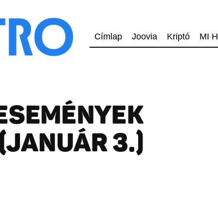
Címlap
Joovia
Kriptó
MI H
 ESEMÉNYEK
(JANUÁR 3.)