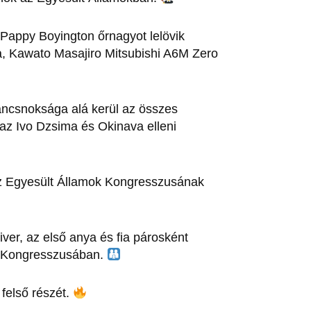
Pappy Boyington őrnagyot lelövik
a, Kawato Masajiro Mitsubishi A6M Zero
ancsnoksága alá kerül az összes
 az Ivo Dzsima és Okinava elleni
 az Egyesült Államok Kongresszusának
iver, az első anya és fia párosként
k Kongresszusában.
 felső részét.