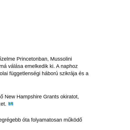
őzelme Princetonban, Mussolini
mmá válása emelkedik ki. A naphoz
olai függetlenségi háború szikrája és a
ő New Hampshire Grants okiratot,
zet.
 legrégebb óta folyamatosan működő