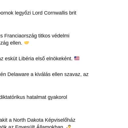
rnok legyőzi Lord Cornwallis brit
s Franciaország titkos védelmi
zág ellen.
z esküt Libéria első elnökeként.
én Delaware a kiválás ellen szavaz, az
diktatórikus hatalmat gyakorol
 akit a North Dakota Képviselőház
lnök az Egyesült Államokban.