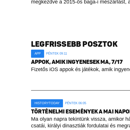
megkezdve a 2015-ös baga-i mészárlást, 
LEGFRISSEBB POSZTOK
APP
PÉNTEK 09:11
APPOK, AMIK INGYENESEK MA, 7/17
Fizetős iOS appok és játékok, amik ingyen
HISTORYTODAY
PÉNTEK 06:05
TÖRTÉNELMI ESEMÉNYEK A MAI NAPON 
Ma olyan napra tekintünk vissza, amikor h
csatái, királyi dinasztiák fordulatai és meg