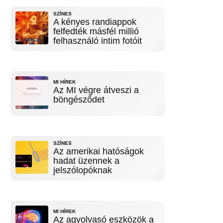
SZÍNES
A kényes randiappok
felfedték másfél millió
felhasználó intim fotóit
MI HÍREK
Az MI végre átveszi a
böngésződet
SZÍNES
Az amerikai hatóságok
hadat üzennek a
jelszólopóknak
MI HÍREK
Az agyolvasó eszközök a