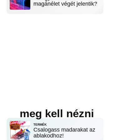
magánélet végét jelentik?
meg kell nézni
TERMÉK
Csalogass madarakat az
ablakodhoz!