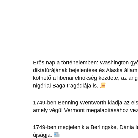
Erős nap a történelemben: Washington gy
diktatúrájának bejelentése és Alaska álla
köthető a liberiai elnökség kezdete, az ang
nigériai Baga tragédiája is.
1749-ben Benning Wentworth kiadja az els
amely végül Vermont megalapításához ve
1749-ben megjelenik a Berlingske, Dánia
újságja.