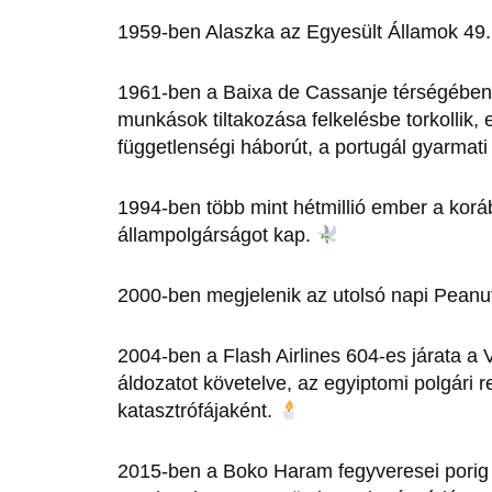
1959-ben Alaszka az Egyesült Államok 49.
1961-ben a Baixa de Cassanje térségében
munkások tiltakozása felkelésbe torkollik,
függetlenségi háborút, a portugál gyarmati
1994-ben több mint hétmillió ember a koráb
állampolgárságot kap.
2000-ben megjelenik az utolsó napi Pean
2004-ben a Flash Airlines 604-es járata a
áldozatot követelve, az egyiptomi polgári 
katasztrófájaként.
2015-ben a Boko Haram fegyveresei porig é