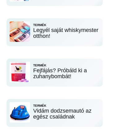
TERMÉK
Legyél saját whiskymester
otthon!
TERMÉK
Fejfájás? Próbáld ki a
zuhanybombát!
TERMÉK
Vidám dodzsemautó az
egész családnak