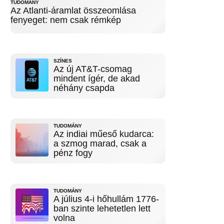
TUDOMÁNY
Az Atlanti-áramlat összeomlása
fenyeget: nem csak rémkép
SZÍNES
Az új AT&T-csomag
mindent ígér, de akad
néhány csapda
TUDOMÁNY
Az indiai műeső kudarca:
a szmog marad, csak a
pénz fogy
TUDOMÁNY
A július 4-i hőhullám 1776-
ban szinte lehetetlen lett
volna