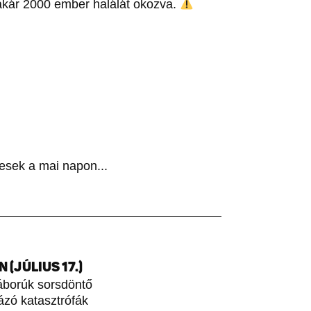
akár 2000 ember halálát okozva.
esek a mai napon...
(JÚLIUS 17.)
áborúk sorsdöntő
rázó katasztrófák