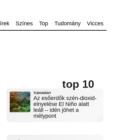
írek
Színes
Top
Tudomány
Vicces
top 10
TUDOMÁNY
Az esőerdők szén-dioxid-
elnyelése El Niño alatt
leáll – idén jöhet a
mélypont