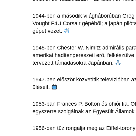
1944-ben a második világháborúban Greg 
Vought F4U Corsair gépéből; a japán pilót
gépet vezet.
1945-ben Chester W. Nimitz admirális par
amerikai haditengerészeti erő, felkészülve
tervezett támadásokra Japánban.
1947-ben először közvetítik televízióban
üléseit.
1953-ban Frances P. Bolton és ohiói fia, Ol
egyszerre szolgálnak az Egyesült Államo
1956-ban tűz rongálja meg az Eiffel-torony