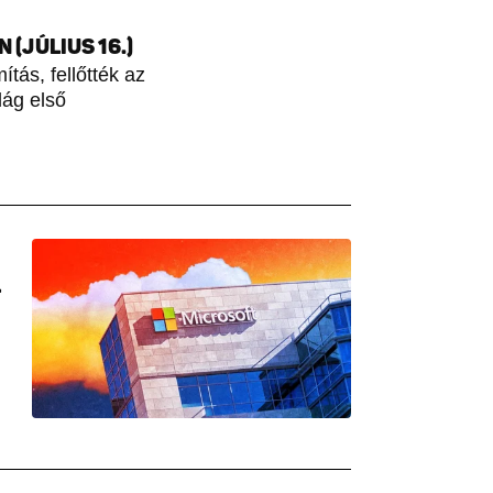
(JÚLIUS 16.)
tás, fellőtték az
lág első
L