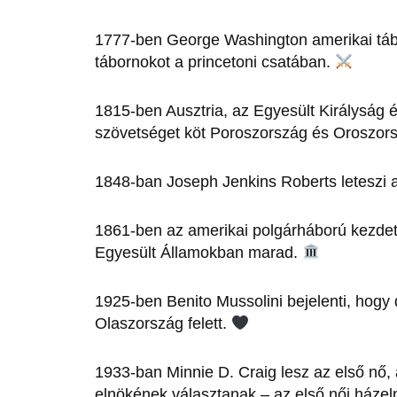
1777-ben George Washington amerikai tábo
tábornokot a princetoni csatában.
1815-ben Ausztria, az Egyesült Királyság é
szövetséget köt Poroszország és Oroszors
1848-ban Joseph Jenkins Roberts leteszi a
1861-ben az amerikai polgárháború kezdet
Egyesült Államokban marad.
1925-ben Benito Mussolini bejelenti, hogy 
Olaszország felett.
1933-ban Minnie D. Craig lesz az első nő,
elnökének választanak – az első női háze