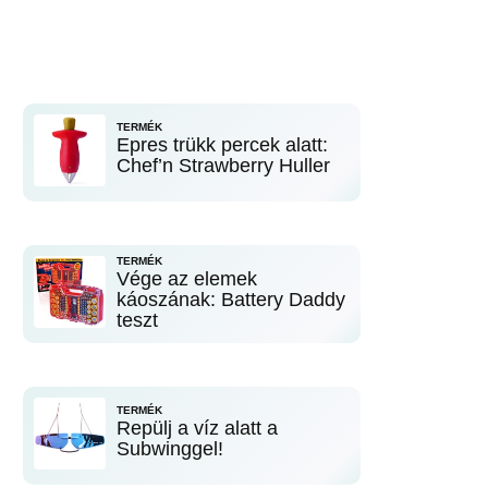
TERMÉK
Epres trükk percek alatt:
Chef’n Strawberry Huller
TERMÉK
Vége az elemek
káoszának: Battery Daddy
teszt
TERMÉK
Repülj a víz alatt a
Subwinggel!