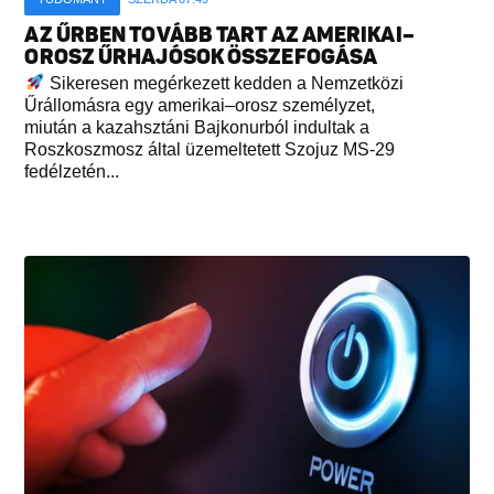
AZ ŰRBEN TOVÁBB TART AZ AMERIKAI–
OROSZ ŰRHAJÓSOK ÖSSZEFOGÁSA
Sikeresen megérkezett kedden a Nemzetközi
Űrállomásra egy amerikai–orosz személyzet,
miután a kazahsztáni Bajkonurból indultak a
Roszkoszmosz által üzemeltetett Szojuz MS-29
fedélzetén...