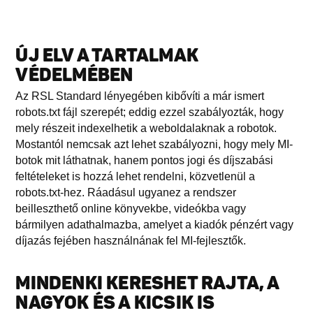
ÚJ ELV A TARTALMAK
VÉDELMÉBEN
Az RSL Standard lényegében kibővíti a már ismert
robots.txt fájl szerepét; eddig ezzel szabályozták, hogy
mely részeit indexelhetik a weboldalaknak a robotok.
Mostantól nemcsak azt lehet szabályozni, hogy mely MI-
botok mit láthatnak, hanem pontos jogi és díjszabási
feltételeket is hozzá lehet rendelni, közvetlenül a
robots.txt-hez. Ráadásul ugyanez a rendszer
beilleszthető online könyvekbe, videókba vagy
bármilyen adathalmazba, amelyet a kiadók pénzért vagy
díjazás fejében használnának fel MI-fejlesztők.
MINDENKI KERESHET RAJTA, A
NAGYOK ÉS A KICSIK IS