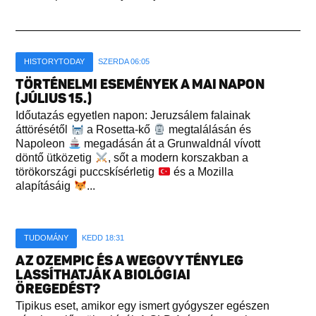
HISTORYTODAY
SZERDA 06:05
TÖRTÉNELMI ESEMÉNYEK A MAI NAPON
(JÚLIUS 15.)
Időutazás egyetlen napon: Jeruzsálem falainak
áttörésétől
a Rosetta-kő
megtalálásán és
Napoleon
megadásán át a Grunwaldnál vívott
döntő ütközetig
, sőt a modern korszakban a
törökországi puccskísérletig
és a Mozilla
alapításáig
...
TUDOMÁNY
KEDD 18:31
AZ OZEMPIC ÉS A WEGOVY TÉNYLEG
LASSÍTHATJÁK A BIOLÓGIAI
ÖREGEDÉST?
Tipikus eset, amikor egy ismert gyógyszer egészen