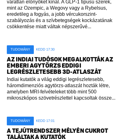
váratlan előnyöket kínál. A GLP-1 típusú szerek,
mint az Ozempic, a Wegovy vagy a Rybelsus,
eredetileg a fogyás, a jobb vércukorszint-
szabályozás és a szívbetegségek kockázatának
csökkentése miatt váltak népszerűvé...
TUDOMÁNY
KEDD 17:30
AZ INDIAI TUDÓSOK MEGALKOTTÁK AZ
EMBERI AGYTÖRZS EDDIGI
LEGRÉSZLETESEBB 3D-ATLASZÁT
Indiai kutatók a világ eddigi legrészletesebb,
háromdimenziós agytörzs-atlaszát hozták létre,
amelyben MRI-felvételeket több mint 500
mikroszkópos szövetrészlettel kapcsoltak össze...
TUDOMÁNY
KEDD 17:01
A TEJÚTRENDSZER MÉLYÉN CUKROT
TALÁLTAK A KUTATÓK