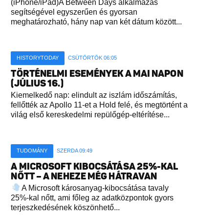
(iPhone/iPad)A Between Days alkalmazás
segítségével egyszerűen és gyorsan
meghatározható, hány nap van két dátum között...
HISTORYTODAY
CSÜTÖRTÖK 06:05
TÖRTÉNELMI ESEMÉNYEK A MAI NAPON
(JÚLIUS 16.)
Kiemelkedő nap: elindult az iszlám időszámítás,
fellőtték az Apollo 11-et a Hold felé, és megtörtént a
világ első kereskedelmi repülőgép-eltérítése...
TUDOMÁNY
SZERDA 09:49
A MICROSOFT KIBOCSÁTÁSA 25%-KAL
NŐTT – A NEHEZE MÉG HÁTRAVAN
A Microsoft károsanyag-kibocsátása tavaly
25%-kal nőtt, ami főleg az adatközpontok gyors
terjeszkedésének köszönhető...