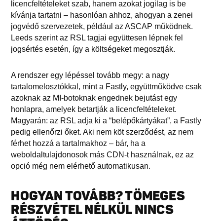
licencfeltételeket szab, hanem azokat jogilag is be
kívánja tartatni – hasonlóan ahhoz, ahogyan a zenei
jogvédő szervezetek, például az ASCAP működnek.
Leeds szerint az RSL tagjai együttesen lépnek fel
jogsértés esetén, így a költségeket megosztják.
A rendszer egy lépéssel tovább megy: a nagy
tartalomelosztókkal, mint a Fastly, együttműködve csak
azoknak az MI-botoknak engednek bejutást egy
honlapra, amelyek betartják a licencfeltételeket.
Magyarán: az RSL adja ki a “belépőkártyákat”, a Fastly
pedig ellenőrzi őket. Aki nem köt szerződést, az nem
férhet hozzá a tartalmakhoz – bár, ha a
weboldaltulajdonosok más CDN-t használnak, ez az
opció még nem elérhető automatikusan.
HOGYAN TOVÁBB? TÖMEGES
RÉSZVÉTEL NÉLKÜL NINCS