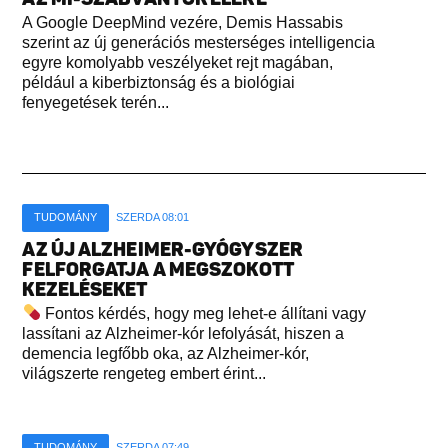
A Google DeepMind vezére, Demis Hassabis
szerint az új generációs mesterséges intelligencia
egyre komolyabb veszélyeket rejt magában,
például a kiberbiztonság és a biológiai
fenyegetések terén...
TUDOMÁNY
SZERDA 08:01
AZ ÚJ ALZHEIMER-GYÓGYSZER
FELFORGATJA A MEGSZOKOTT
KEZELÉSEKET
Fontos kérdés, hogy meg lehet-e állítani vagy
lassítani az Alzheimer-kór lefolyását, hiszen a
demencia legfőbb oka, az Alzheimer-kór,
világszerte rengeteg embert érint...
TUDOMÁNY
SZERDA 07:49