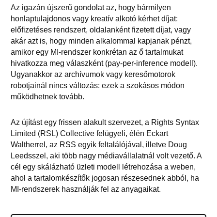
Az igazán újszerű gondolat az, hogy bármilyen
honlaptulajdonos vagy kreatív alkotó kérhet díjat:
előfizetéses rendszert, oldalanként fizetett díjat, vagy
akár azt is, hogy minden alkalommal kapjanak pénzt,
amikor egy MI-rendszer konkrétan az ő tartalmukat
hivatkozza meg válaszként (pay-per-inference modell).
Ugyanakkor az archívumok vagy keresőmotorok
robotjainál nincs változás: ezek a szokásos módon
működhetnek tovább.
Az újítást egy frissen alakult szervezet, a Rights Syntax
Limited (RSL) Collective felügyeli, élén Eckart
Waltherrel, az RSS egyik feltalálójával, illetve Doug
Leedsszel, aki több nagy médiavállalatnál volt vezető. A
cél egy skálázható üzleti modell létrehozása a weben,
ahol a tartalomkészítők jogosan részesednek abból, ha
MI-rendszerek használják fel az anyagaikat.