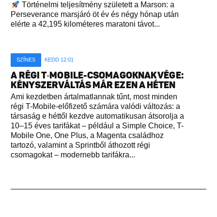
Történelmi teljesítmény született a Marson: a
Perseverance marsjáró öt év és négy hónap után
elérte a 42,195 kilométeres maratoni távot...
SZÍNES
KEDD 12:01
A RÉGI T‑MOBILE-CSOMAGOKNAK VÉGE:
KÉNYSZERVÁLTÁS MÁR EZEN A HÉTEN
Ami kezdetben ártalmatlannak tűnt, most minden
régi T-Mobile-előfizető számára valódi változás: a
társaság e héttől kezdve automatikusan átsorolja a
10–15 éves tarifákat – például a Simple Choice, T-
Mobile One, One Plus, a Magenta családhoz
tartozó, valamint a Sprintből áthozott régi
csomagokat – modernebb tarifákra...