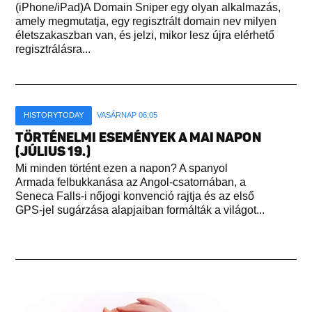
(iPhone/iPad)A Domain Sniper egy olyan alkalmazás,
amely megmutatja, egy regisztrált domain nev milyen
életszakaszban van, és jelzi, mikor lesz újra elérhető
regisztrálásra...
HISTORYTODAY
VASÁRNAP 06:05
TÖRTÉNELMI ESEMÉNYEK A MAI NAPON
(JÚLIUS 19.)
Mi minden történt ezen a napon? A spanyol
Armada felbukkanása az Angol-csatornában, a
Seneca Falls-i nőjogi konvenció rajtja és az első
GPS-jel sugárzása alapjaiban formálták a világot...