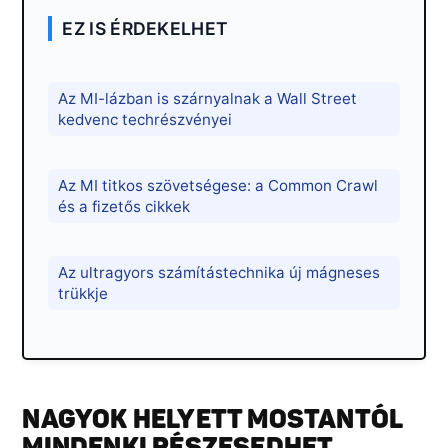
EZ IS ÉRDEKELHET
Az MI-lázban is szárnyalnak a Wall Street
kedvenc techrészvényei
Az MI titkos szövetségese: a Common Crawl
és a fizetős cikkek
Az ultragyors számítástechnika új mágneses
trükkje
NAGYOK HELYETT MOSTANTÓL
MINDENKI RÉSZESEDHET