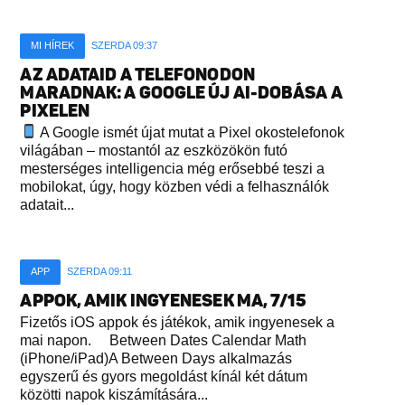
MI HÍREK
SZERDA 09:37
AZ ADATAID A TELEFONODON
MARADNAK: A GOOGLE ÚJ AI-DOBÁSA A
PIXELEN
A Google ismét újat mutat a Pixel okostelefonok
világában – mostantól az eszközökön futó
mesterséges intelligencia még erősebbé teszi a
mobilokat, úgy, hogy közben védi a felhasználók
adatait...
APP
SZERDA 09:11
APPOK, AMIK INGYENESEK MA, 7/15
Fizetős iOS appok és játékok, amik ingyenesek a
mai napon. Between Dates Calendar Math
(iPhone/iPad)A Between Days alkalmazás
egyszerű és gyors megoldást kínál két dátum
közötti napok kiszámítására...