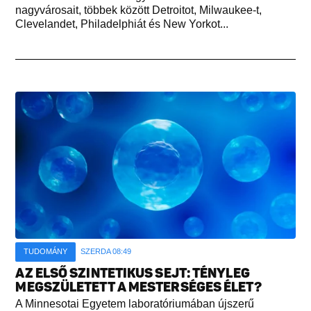
nagyvárosait, többek között Detroitot, Milwaukee-t,
Clevelandet, Philadelphiát és New Yorkot...
TUDOMÁNY
SZERDA 08:49
AZ ELSŐ SZINTETIKUS SEJT: TÉNYLEG
MEGSZÜLETETT A MESTERSÉGES ÉLET?
A Minnesotai Egyetem laboratóriumában újszerű