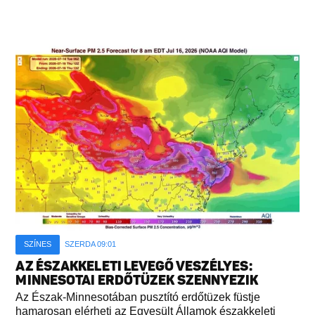
SZÍNES
SZERDA 09:01
AZ ÉSZAKKELETI LEVEGŐ VESZÉLYES:
MINNESOTAI ERDŐTÜZEK SZENNYEZIK
Az Észak-Minnesotában pusztító erdőtüzek füstje
hamarosan elérheti az Egyesült Államok északkeleti