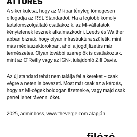
ÁTTÖRÉS
A siker kulcsa, hogy az MI-ipar tényleg tömegesen
elfogadja az RSL Standardot. Ha a legtöbb komoly
tartalomszolgáltató csatlakozik, az MI-vállalatok
kénytelenek lesznek alkalmazkodni. Leeds és Walther
abban bíznak, hogy olyan infrastruktúra születik, mint
más médiaszektorokban, ahol a jogdíjfizetés már
természetes. Olyan további szereplők is csatlakoztak,
mint az O’Reilly vagy az IGN-t tulajdonló Ziff Davis.
Az új standard tehát nem találja fel a kereket – csak
végre a neten is bevezeti. Most már csak az a kérdés,
hogy az MI-cégek boldogan fizetnek-e, vagy majd csak
perrel lehet rávenni őket.
2025, adminboss, www.theverge.com alapján
filózó