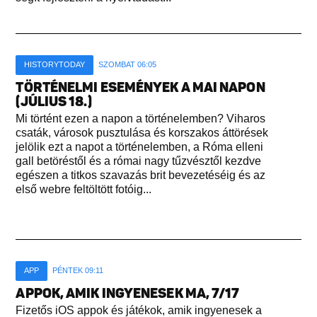
HISTORYTODAY
SZOMBAT 06:05
TÖRTÉNELMI ESEMÉNYEK A MAI NAPON
(JÚLIUS 18.)
Mi történt ezen a napon a történelemben? Viharos
csaták, városok pusztulása és korszakos áttörések
jelölik ezt a napot a történelemben, a Róma elleni
gall betöréstől és a római nagy tűzvésztől kezdve
egészen a titkos szavazás brit bevezetéséig és az
első webre feltöltött fotóig...
APP
PÉNTEK 09:11
APPOK, AMIK INGYENESEK MA, 7/17
Fizetős iOS appok és játékok, amik ingyenesek a