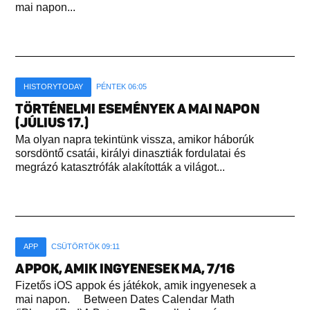
mai napon...
HISTORYTODAY
PÉNTEK 06:05
TÖRTÉNELMI ESEMÉNYEK A MAI NAPON
(JÚLIUS 17.)
Ma olyan napra tekintünk vissza, amikor háborúk
sorsdöntő csatái, királyi dinasztiák fordulatai és
megrázó katasztrófák alakították a világot...
APP
CSÜTÖRTÖK 09:11
APPOK, AMIK INGYENESEK MA, 7/16
Fizetős iOS appok és játékok, amik ingyenesek a
mai napon. Between Dates Calendar Math