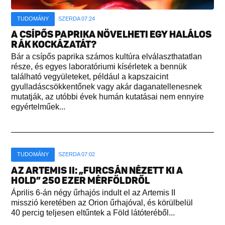
TUDOMÁNY
SZERDA 07:24
A CSÍPŐS PAPRIKA NÖVELHETI EGY HALÁLOS
RÁK KOCKÁZATÁT?
Bár a csípős paprika számos kultúra elválaszthatatlan
része, és egyes laboratóriumi kísérletek a bennük
található vegyületeket, például a kapszaicint
gyulladáscsökkentőnek vagy akár daganatellenesnek
mutatják, az utóbbi évek humán kutatásai nem ennyire
egyértelműek...
TUDOMÁNY
SZERDA 07:02
AZ ARTEMIS II: „FURCSÁN NÉZETT KI A
HOLD” 250 EZER MÉRFÖLDRŐL
Április 6-án négy űrhajós indult el az Artemis II
misszió keretében az Orion űrhajóval, és körülbelül
40 percig teljesen eltűntek a Föld látóteréből...