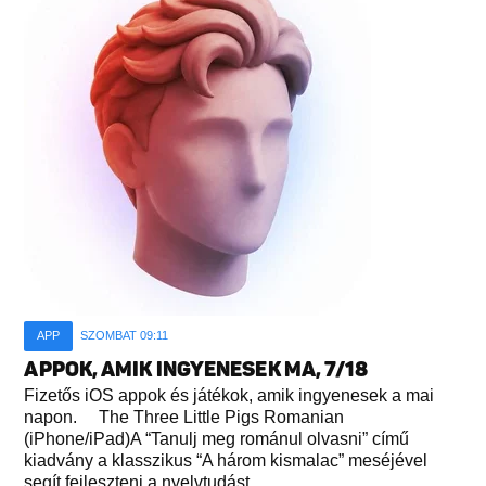
APP
SZOMBAT 09:11
APPOK, AMIK INGYENESEK MA, 7/18
Fizetős iOS appok és játékok, amik ingyenesek a mai
napon. The Three Little Pigs Romanian
(iPhone/iPad)A “Tanulj meg románul olvasni” című
kiadvány a klasszikus “A három kismalac” meséjével
segít fejleszteni a nyelvtudást...