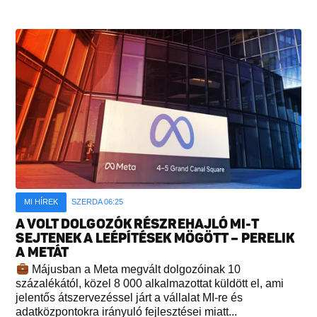
MI HÍREK
SZERDA 06:25
A VOLT DOLGOZÓK RÉSZREHAJLÓ MI-T
SEJTENEK A LEÉPÍTÉSEK MÖGÖTT – PERELIK
A METÁT
Májusban a Meta megvált dolgozóinak 10
százalékától, közel 8 000 alkalmazottat küldött el, ami
jelentős átszervezéssel járt a vállalat MI-re és
adatközpontokra irányuló fejlesztései miatt...