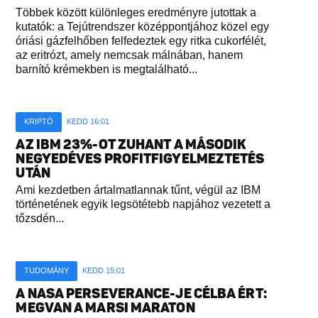
Többek között különleges eredményre jutottak a
kutatók: a Tejútrendszer középpontjához közel egy
óriási gázfelhőben felfedeztek egy ritka cukorfélét,
az eritrózt, amely nemcsak málnában, hanem
barnító krémekben is megtalálható...
KRIPTÓ
KEDD 16:01
AZ IBM 23%-OT ZUHANT A MÁSODIK
NEGYEDÉVES PROFITFIGYELMEZTETÉS
UTÁN
Ami kezdetben ártalmatlannak tűnt, végül az IBM
történetének egyik legsötétebb napjához vezetett a
tőzsdén...
TUDOMÁNY
KEDD 15:01
A NASA PERSEVERANCE-JE CÉLBA ÉRT:
MEGVAN A MARSI MARATON