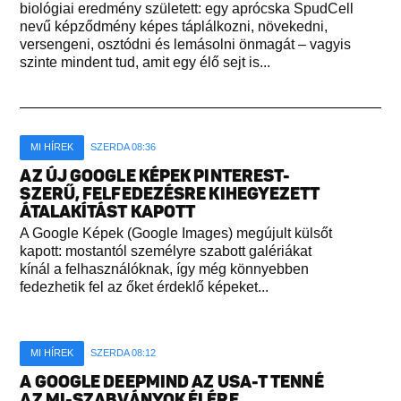
biológiai eredmény született: egy aprócska SpudCell
nevű képződmény képes táplálkozni, növekedni,
versengeni, osztódni és lemásolni önmagát – vagyis
szinte mindent tud, amit egy élő sejt is...
MI HÍREK
SZERDA 08:36
AZ ÚJ GOOGLE KÉPEK PINTEREST-
SZERŰ, FELFEDEZÉSRE KIHEGYEZETT
ÁTALAKÍTÁST KAPOTT
A Google Képek (Google Images) megújult külsőt
kapott: mostantól személyre szabott galériákat
kínál a felhasználóknak, így még könnyebben
fedezhetik fel az őket érdeklő képeket...
MI HÍREK
SZERDA 08:12
A GOOGLE DEEPMIND AZ USA-T TENNÉ
AZ MI-SZABVÁNYOK ÉLÉRE