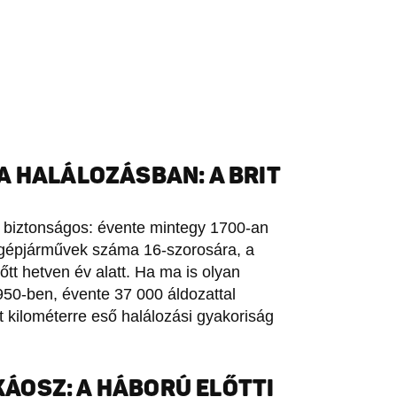
A HALÁLOZÁSBAN: A BRIT
n biztonságos: évente mintegy 1700-an
a gépjárművek száma 16-szorosára, a
tt hetven év alatt. Ha ma is olyan
50-ben, évente 37 000 áldozattal
 kilométerre eső halálozási gyakoriság
 KÁOSZ: A HÁBORÚ ELŐTTI