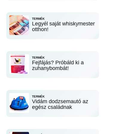
TERMÉK
Legyél saját whiskymester
otthon!
TERMÉK
Fejfájás? Próbáld ki a
zuhanybombát!
TERMÉK
Vidám dodzsemautó az
egész családnak