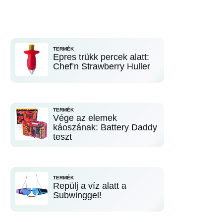
TERMÉK
Epres trükk percek alatt:
Chef’n Strawberry Huller
TERMÉK
Vége az elemek
káoszának: Battery Daddy
teszt
TERMÉK
Repülj a víz alatt a
Subwinggel!