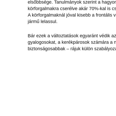
elsőbbsége. Tanulmányok szerint a hagy
körforgalmakra cserélve akár 70%-kal is c
A körforgalmaknál jóval kisebb a frontális
jármű lelassul.
Bár ezek a változtatások egyaránt védik az
gyalogosokat, a kerékpárosok számára a n
biztonságosabbak – rájuk külön szabályoz