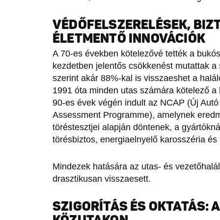
VÉDŐFELSZERELÉSEK, BI
ÉLETMENTŐ INNOVÁCIÓK
A 70-es években kötelezővé tették a bukó
kezdetben jelentős csökkenést mutattak a s
szerint akár 88%-kal is visszaeshet a halál
1991 óta minden utas számára kötelező a 
90-es évek végén indult az NCAP (Új Autó
Assessment Programme), amelynek eredmé
töréstesztjei alapján döntenek, a gyártókná
törésbiztos, energiaelnyelő karosszéria é
Mindezek hatására az utas- és vezetőhalá
drasztikusan visszaesett.
SZIGORÍTÁS ÉS OKTATÁS: 