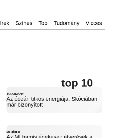
írek
Színes
Top
Tudomány
Vicces
top 10
TUDOMÁNY
Az óceán titkos energiája: Skóciában
már bizonyított
MI HÍREK
Az MI hamis énekesei: átverések a