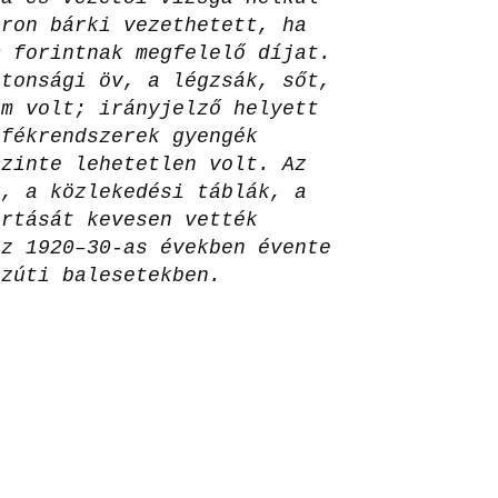
íron bárki vezethetett, ha
0 forintnak megfelelő díjat.
ztonsági öv, a légzsák, sőt,
em volt; irányjelző helyett
 fékrendszerek gyengék
szinte lehetetlen volt. Az
k, a közlekedési táblák, a
artását kevesen vették
az 1920–30-as években évente
özúti balesetekben.