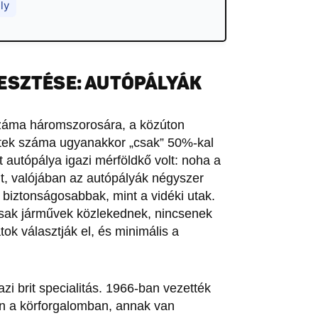
ly
ESZTÉSE: AUTÓPÁLYÁK
száma háromszorosára, a közúton
setek száma ugyanakkor „csak” 50%-kal
 autópálya igazi mérföldkő volt: noha a
, valójában az autópályák négyszer
 biztonságosabbak, mint a vidéki utak.
csak járművek közlekednek, nincsenek
tok választják el, és minimális a
zi brit specialitás. 1966-ban vezették
van a körforgalomban, annak van