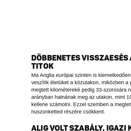
DÖBBENETES VISSZAESÉS 
TITOK
Ma Anglia európai szinten is kiemelkedőe
veszítik életüket a közutakon, miközben 
megtett kilométereké pedig 33-szorosára nő
arányban halnának meg az utakon, mint 19
kellene számolni. Ezzel szemben a megtett
huszonketted részére csökkent.
ALIG VOLT SZABÁLY, IGAZI