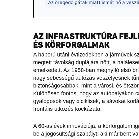
Az öregedő gátak miatt ismét nő a veszé
AZ INFRASTRUKTÚRA FEJL
ÉS KÖRFORGALMAK
A háború utáni évtizedekben a járművek 
megtett távolság duplájára nőtt, a halále
emelkedett. Az 1958-ban megnyíló első brit
nagy sebességű autózás veszélyesnek tűnt
biztonságosabbak, mint a városi, és ötször
Különösen fontos, hogy az autópályákon 
gyalogosok vagy biciklisek, a sávokat korlá
frontális ütközés kockázata.
A 60-as évek innovációja, a körforgalom iga
be a jogosultsági szabályt: aki már bent 