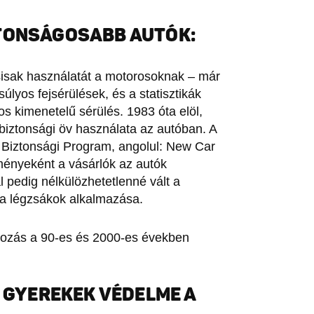
ZTONSÁGOSABB AUTÓK:
sisak használatát a motorosoknak – már
úlyos fejsérülések, és a statisztikák
os kimenetelű sérülés. 1983 óta elöl,
biztonsági öv használata az autóban. A
 Biztonsági Program, angolul: New Car
nyeként a vásárlók az autók
l pedig nélkülözhetetlenné vált a
s a légzsákok alkalmazása.
lozás a 90-es és 2000-es években
A GYEREKEK VÉDELME A