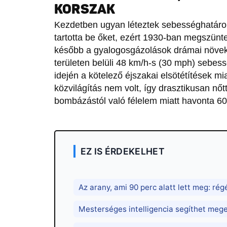
KORSZAK
Kezdetben ugyan léteztek sebességhatárok
tartotta be őket, ezért 1930-ban megszünt
később a gyalogosgázolások drámai növeke
területen belüli 48 km/h-s (30 mph) sebes
idején a kötelező éjszakai elsötétítések m
közvilágítás nem volt, így drasztikusan nő
bombázástól való félelem miatt havonta 600
EZ IS ÉRDEKELHET
Az arany, ami 90 perc alatt lett meg: ré
Mesterséges intelligencia segíthet mege