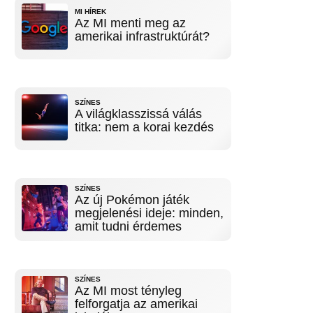
MI HÍREK
Az MI menti meg az
amerikai infrastruktúrát?
SZÍNES
A világklasszissá válás
titka: nem a korai kezdés
SZÍNES
Az új Pokémon játék
megjelenési ideje: minden,
amit tudni érdemes
SZÍNES
Az MI most tényleg
felforgatja az amerikai