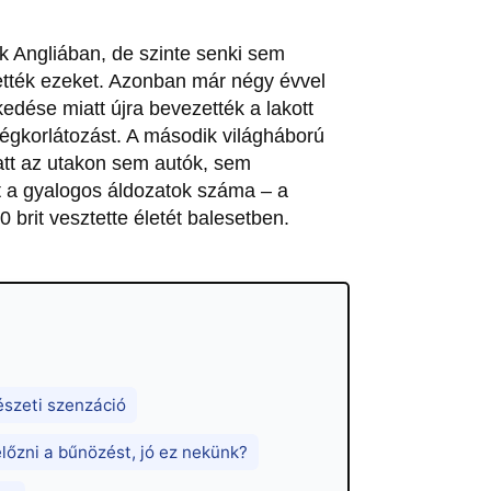
 Angliában, de szinte senki sem
ették ezeket. Azonban már négy évvel
dése miatt újra bevezették a lakott
ségkorlátozást. A második világháború
iatt az utakon sem autók, sem
tt a gyalogos áldozatok száma – a
 brit vesztette életét balesetben.
gészeti szenzáció
lőzni a bűnözést, jó ez nekünk?