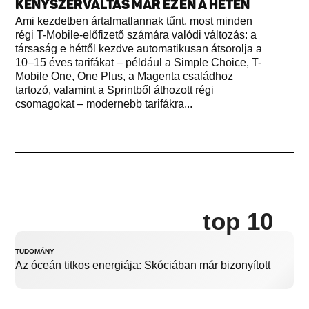
KÉNYSZERVÁLTÁS MÁR EZEN A HÉTEN
Ami kezdetben ártalmatlannak tűnt, most minden
régi T-Mobile-előfizető számára valódi változás: a
társaság e héttől kezdve automatikusan átsorolja a
10–15 éves tarifákat – például a Simple Choice, T-
Mobile One, One Plus, a Magenta családhoz
tartozó, valamint a Sprintből áthozott régi
csomagokat – modernebb tarifákra...
top 10
TUDOMÁNY
Az óceán titkos energiája: Skóciában már bizonyított