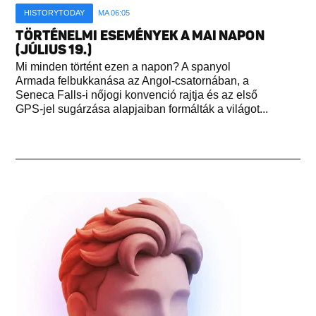
HISTORYTODAY
MA 06:05
TÖRTÉNELMI ESEMÉNYEK A MAI NAPON
(JÚLIUS 19.)
Mi minden történt ezen a napon? A spanyol
Armada felbukkanása az Angol-csatornában, a
Seneca Falls-i nőjogi konvenció rajtja és az első
GPS-jel sugárzása alapjaiban formálták a világot...