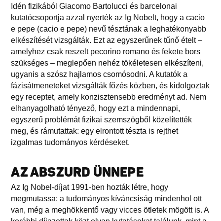
Idén fizikából Giacomo Bartolucci és barcelonai
kutatócsoportja azzal nyerték az Ig Nobelt, hogy a cacio
e pepe (cacio e pepe) nevű tésztának a leghatékonyabb
elkészítését vizsgálták. Ezt az egyszerűnek tűnő ételt –
amelyhez csak reszelt pecorino romano és fekete bors
szükséges – meglepően nehéz tökéletesen elkészíteni,
ugyanis a szósz hajlamos csomósodni. A kutatók a
fázisátmeneteket vizsgálták főzés közben, és kidolgoztak
egy receptet, amely konzisztensebb eredményt ad. Nem
elhanyagolható tényező, hogy ezt a mindennapi,
egyszerű problémát fizikai szemszögből közelítették
meg, és rámutattak: egy elrontott tészta is rejthet
izgalmas tudományos kérdéseket.
AZ ABSZURD ÜNNEPE
Az Ig Nobel-díjat 1991-ben hozták létre, hogy
megmutassa: a tudományos kíváncsiság mindenhol ott
van, még a meghökkentő vagy vicces ötletek mögött is. A