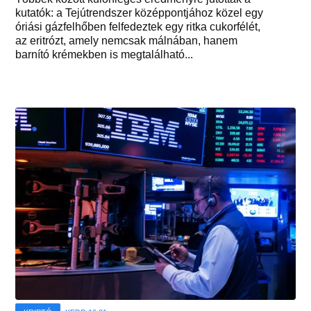
kutatók: a Tejútrendszer középpontjához közel egy
óriási gázfelhőben felfedeztek egy ritka cukorfélét,
az eritrózt, amely nemcsak málnában, hanem
barnító krémekben is megtalálható...