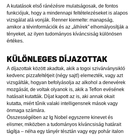
A kutatások első ránézésre mulatságosak, de fontos
funkciójuk, hogy a mindennapi feltételezéseket is alapos
vizsgálat alá vonják. Renner kiemelte: manapság,
amikor a tévinformációk és az „álhírek” elhomályosítják a
tényeket, az ilyen tudományos kíváncsiság különösen
értékes.
KÜLÖNLEGES DÍJAZOTTAK
A díjazottak között akadtak, akik a togoi szivárványsikló
kedvenc pizzafeltétjeit (négy sajt!) elemezték, vagy azt
vizsgálták, hogyan befolyásolja az alkohol a denevérek
mozgását, de voltak olyanok is, akik a Teflon evésének
hatásait kutatták. Díjat kapott az is, aki annak okait
kutatta, miért tűnik valaki intelligensnek mások vagy
önmaga számára.
Összességében az Ig Nobel egyszerre kinevet és
elismer, miközben a tudományos kíváncsiság határait
tágítja – néha egy tányér tésztán vagy egy pohár italon