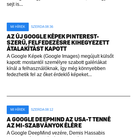
sejt is...
MI HÍREK
SZERDA 08:36
AZ ÚJ GOOGLE KÉPEK PINTEREST-
SZERŰ, FELFEDEZÉSRE KIHEGYEZETT
ÁTALAKÍTÁST KAPOTT
A Google Képek (Google Images) megújult külsőt
kapott: mostantól személyre szabott galériákat
kínál a felhasználóknak, így még könnyebben
fedezhetik fel az őket érdeklő képeket...
MI HÍREK
SZERDA 08:12
A GOOGLE DEEPMIND AZ USA-T TENNÉ
AZ MI-SZABVÁNYOK ÉLÉRE
A Google DeepMind vezére, Demis Hassabis