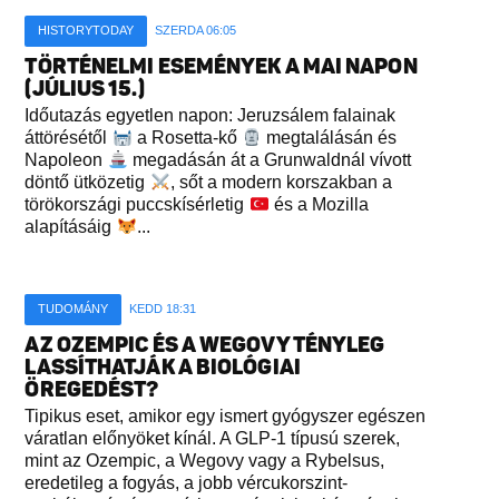
HISTORYTODAY
SZERDA 06:05
TÖRTÉNELMI ESEMÉNYEK A MAI NAPON
(JÚLIUS 15.)
Időutazás egyetlen napon: Jeruzsálem falainak
áttörésétől
a Rosetta-kő
megtalálásán és
Napoleon
megadásán át a Grunwaldnál vívott
döntő ütközetig
, sőt a modern korszakban a
törökországi puccskísérletig
és a Mozilla
alapításáig
...
TUDOMÁNY
KEDD 18:31
AZ OZEMPIC ÉS A WEGOVY TÉNYLEG
LASSÍTHATJÁK A BIOLÓGIAI
ÖREGEDÉST?
Tipikus eset, amikor egy ismert gyógyszer egészen
váratlan előnyöket kínál. A GLP-1 típusú szerek,
mint az Ozempic, a Wegovy vagy a Rybelsus,
eredetileg a fogyás, a jobb vércukorszint-