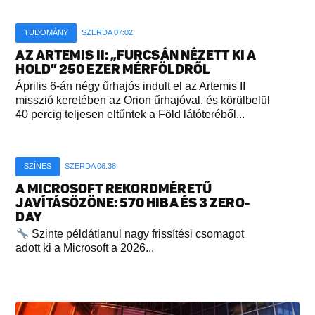
TUDOMÁNY
SZERDA 07:02
AZ ARTEMIS II: „FURCSÁN NÉZETT KI A
HOLD” 250 EZER MÉRFÖLDRŐL
Április 6-án négy űrhajós indult el az Artemis II
misszió keretében az Orion űrhajóval, és körülbelül
40 percig teljesen eltűntek a Föld látóteréből...
SZÍNES
SZERDA 06:38
A MICROSOFT REKORDMÉRETŰ
JAVÍTÁSÖZÖNE: 570 HIBA ÉS 3 ZERO-
DAY
Szinte példátlanul nagy frissítési csomagot
adott ki a Microsoft a 2026...