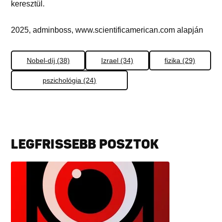
keresztül.
2025, adminboss, www.scientificamerican.com alapján
Nobel-díj (38)
Izrael (34)
fizika (29)
pszichológia (24)
LEGFRISSEBB POSZTOK