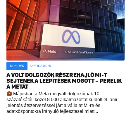
MI HÍREK
SZERDA 06:25
A VOLT DOLGOZÓK RÉSZREHAJLÓ MI-T
SEJTENEK A LEÉPÍTÉSEK MÖGÖTT – PERELIK
A METÁT
Májusban a Meta megvált dolgozóinak 10
százalékától, közel 8 000 alkalmazottat küldött el, ami
jelentős átszervezéssel járt a vállalat MI-re és
adatközpontokra irányuló fejlesztései miatt...