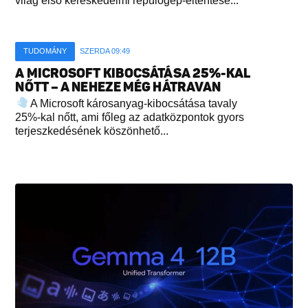
világ első kereskedelmi repülőgép-eltérítése...
TUDOMÁNY
SZERDA 09:49
A MICROSOFT KIBOCSÁTÁSA 25%-KAL
NŐTT – A NEHEZE MÉG HÁTRAVAN
A Microsoft károsanyag-kibocsátása tavaly
25%-kal nőtt, ami főleg az adatközpontok gyors
terjeszkedésének köszönhető...