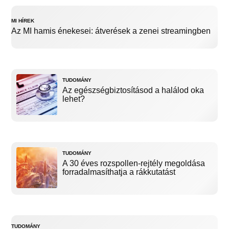
MI HÍREK
Az MI hamis énekesei: átverések a zenei streamingben
TUDOMÁNY
Az egészségbiztosításod a halálod oka
lehet?
TUDOMÁNY
A 30 éves rozspollen-rejtély megoldása
forradalmasíthatja a rákkutatást
TUDOMÁNY