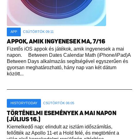
APP
CSÜTÖRTÖK 09:11
APPOK, AMIK INGYENESEK MA, 7/16
Fizetős iOS appok és játékok, amik ingyenesek a mai
napon. Between Dates Calendar Math (iPhone/iPad)A
Between Days alkalmazás segítségével egyszerűen és
gyorsan meghatározható, hány nap van két dátum
között...
HISTORYTODAY
CSÜTÖRTÖK 06:05
TÖRTÉNELMI ESEMÉNYEK A MAI NAPON
(JÚLIUS 16.)
Kiemelkedő nap: elindult az iszlám időszámítás,
fellőtték az Apollo 11-et a Hold felé, és megtörtént a