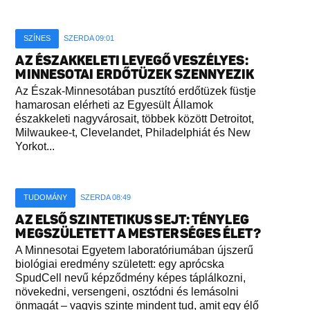
SZÍNES
SZERDA 09:01
AZ ÉSZAKKELETI LEVEGŐ VESZÉLYES:
MINNESOTAI ERDŐTÜZEK SZENNYEZIK
Az Észak-Minnesotában pusztító erdőtüzek füstje
hamarosan elérheti az Egyesült Államok
északkeleti nagyvárosait, többek között Detroitot,
Milwaukee-t, Clevelandet, Philadelphiát és New
Yorkot...
TUDOMÁNY
SZERDA 08:49
AZ ELSŐ SZINTETIKUS SEJT: TÉNYLEG
MEGSZÜLETETT A MESTERSÉGES ÉLET?
A Minnesotai Egyetem laboratóriumában újszerű
biológiai eredmény született: egy aprócska
SpudCell nevű képződmény képes táplálkozni,
növekedni, versengeni, osztódni és lemásolni
önmagát – vagyis szinte mindent tud, amit egy élő