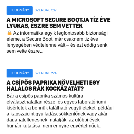
TUDOMÁNY
SZERDA 07:37
A MICROSOFT SECURE BOOTJA TÍZ ÉVE
LYUKAS, ÉSZRE SEM VETTÉK
Az informatika egyik legfontosabb biztonsági
eleme, a Secure Boot, már csaknem tíz éve
lényegében védtelenné vált – és ezt eddig senki
sem vette észre...
TUDOMÁNY
SZERDA 07:24
A CSÍPŐS PAPRIKA NÖVELHETI EGY
HALÁLOS RÁK KOCKÁZATÁT?
Bár a csípős paprika számos kultúra
elválaszthatatlan része, és egyes laboratóriumi
kísérletek a bennük található vegyületeket, például
a kapszaicint gyulladáscsökkentőnek vagy akár
daganatellenesnek mutatják, az utóbbi évek
humán kutatásai nem ennyire egyértelműek...