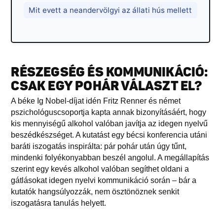
Mit evett a neandervölgyi az állati hús mellett
RÉSZEGSÉG ÉS KOMMUNIKÁCIÓ:
CSAK EGY POHÁR VÁLASZT EL?
A béke Ig Nobel-díjat idén Fritz Renner és német
pszichológuscsoportja kapta annak bizonyításáért, hogy
kis mennyiségű alkohol valóban javítja az idegen nyelvű
beszédkészséget. A kutatást egy bécsi konferencia utáni
baráti iszogatás inspirálta: pár pohár után úgy tűnt,
mindenki folyékonyabban beszél angolul. A megállapítás
szerint egy kevés alkohol valóban segíthet oldani a
gátlásokat idegen nyelvi kommunikáció során – bár a
kutatók hangsúlyozzák, nem ösztönöznek senkit
iszogatásra tanulás helyett.