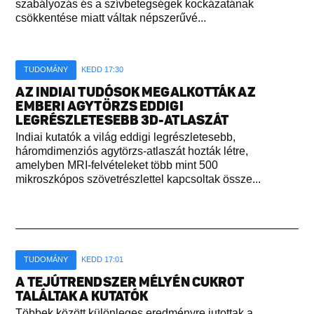
szabályozás és a szívbetegségek kockázatának
csökkentése miatt váltak népszerűvé...
TUDOMÁNY
KEDD 17:30
AZ INDIAI TUDÓSOK MEGALKOTTÁK AZ
EMBERI AGYTÖRZS EDDIGI
LEGRÉSZLETESEBB 3D-ATLASZÁT
Indiai kutatók a világ eddigi legrészletesebb,
háromdimenziós agytörzs-atlaszát hozták létre,
amelyben MRI-felvételeket több mint 500
mikroszkópos szövetrészlettel kapcsoltak össze...
TUDOMÁNY
KEDD 17:01
A TEJÚTRENDSZER MÉLYÉN CUKROT
TALÁLTAK A KUTATÓK
Többek között különleges eredményre jutottak a