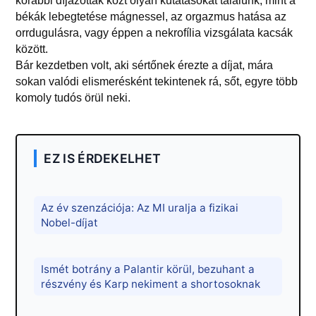
korábbi díjazottak közt olyan kutatásokat találunk, mint a
békák lebegtetése mágnessel, az orgazmus hatása az
orrdugulásra, vagy éppen a nekrofília vizsgálata kacsák
között.
Bár kezdetben volt, aki sértőnek érezte a díjat, mára
sokan valódi elismerésként tekintenek rá, sőt, egyre több
komoly tudós örül neki.
EZ IS ÉRDEKELHET
Az év szenzációja: Az MI uralja a fizikai
Nobel-díjat
Ismét botrány a Palantir körül, bezuhant a
részvény és Karp nekiment a shortosoknak