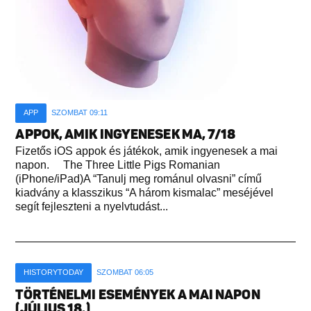
APP
SZOMBAT 09:11
APPOK, AMIK INGYENESEK MA, 7/18
Fizetős iOS appok és játékok, amik ingyenesek a mai
napon. The Three Little Pigs Romanian
(iPhone/iPad)A “Tanulj meg románul olvasni” című
kiadvány a klasszikus “A három kismalac” meséjével
segít fejleszteni a nyelvtudást...
HISTORYTODAY
SZOMBAT 06:05
TÖRTÉNELMI ESEMÉNYEK A MAI NAPON
(JÚLIUS 18.)