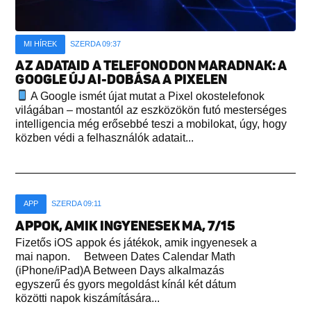
MI HÍREK
SZERDA 09:37
AZ ADATAID A TELEFONODON MARADNAK: A
GOOGLE ÚJ AI-DOBÁSA A PIXELEN
A Google ismét újat mutat a Pixel okostelefonok
világában – mostantól az eszközökön futó mesterséges
intelligencia még erősebbé teszi a mobilokat, úgy, hogy
közben védi a felhasználók adatait...
APP
SZERDA 09:11
APPOK, AMIK INGYENESEK MA, 7/15
Fizetős iOS appok és játékok, amik ingyenesek a
mai napon. Between Dates Calendar Math
(iPhone/iPad)A Between Days alkalmazás
egyszerű és gyors megoldást kínál két dátum
közötti napok kiszámítására...