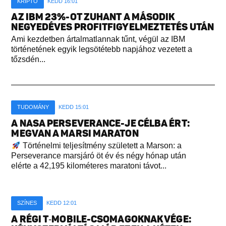
KRIPTÓ
KEDD 16:01
AZ IBM 23%-OT ZUHANT A MÁSODIK
NEGYEDÉVES PROFITFIGYELMEZTETÉS UTÁN
Ami kezdetben ártalmatlannak tűnt, végül az IBM
történetének egyik legsötétebb napjához vezetett a
tőzsdén...
TUDOMÁNY
KEDD 15:01
A NASA PERSEVERANCE-JE CÉLBA ÉRT:
MEGVAN A MARSI MARATON
Történelmi teljesítmény született a Marson: a
Perseverance marsjáró öt év és négy hónap után
elérte a 42,195 kilométeres maratoni távot...
SZÍNES
KEDD 12:01
A RÉGI T‑MOBILE-CSOMAGOKNAK VÉGE: