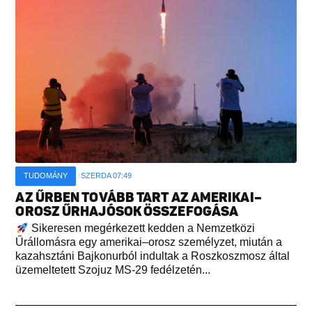
TUDOMÁNY
SZERDA 07:49
AZ ŰRBEN TOVÁBB TART AZ AMERIKAI–
OROSZ ŰRHAJÓSOK ÖSSZEFOGÁSA
Sikeresen megérkezett kedden a Nemzetközi
Űrállomásra egy amerikai–orosz személyzet, miután a
kazahsztáni Bajkonurból indultak a Roszkoszmosz által
üzemeltetett Szojuz MS-29 fedélzetén...