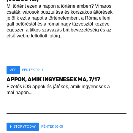
Mi történt ezen a napon a történelemben? Viharos
csaták, városok pusztulása és korszakos áttörések
jelölik ezt a napot a történelemben, a Róma elleni
gall betöréstől és a római nagy tűzvésztől kezdve
egészen a titkos szavazás brit bevezetéséig és az
első webre feltöltött fotóig...
APP
PÉNTEK 09:11
APPOK, AMIK INGYENESEK MA, 7/17
Fizetős iOS appok és játékok, amik ingyenesek a
mai napon...
HISTORYTODAY
PÉNTEK 06:05