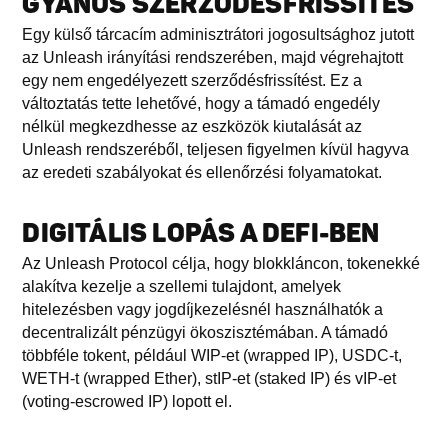
GYANÚS SZERZŐDÉSFRISSÍTÉS
Egy külső tárcacím adminisztrátori jogosultsághoz jutott
az Unleash irányítási rendszerében, majd végrehajtott
egy nem engedélyezett szerződésfrissítést. Ez a
változtatás tette lehetővé, hogy a támadó engedély
nélkül megkezdhesse az eszközök kiutalását az
Unleash rendszeréből, teljesen figyelmen kívül hagyva
az eredeti szabályokat és ellenőrzési folyamatokat.
DIGITÁLIS LOPÁS A DEFI-BEN
Az Unleash Protocol célja, hogy blokkláncon, tokenekké
alakítva kezelje a szellemi tulajdont, amelyek
hitelezésben vagy jogdíjkezelésnél használhatók a
decentralizált pénzügyi ökoszisztémában. A támadó
többféle tokent, például WIP-et (wrapped IP), USDC-t,
WETH-t (wrapped Ether), stIP-et (staked IP) és vIP-et
(voting-escrowed IP) lopott el.