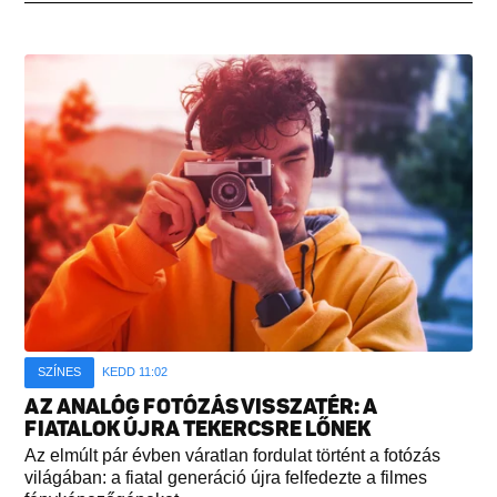
SZÍNES
KEDD 11:02
AZ ANALÓG FOTÓZÁS VISSZATÉR: A
FIATALOK ÚJRA TEKERCSRE LŐNEK
Az elmúlt pár évben váratlan fordulat történt a fotózás
világában: a fiatal generáció újra felfedezte a filmes