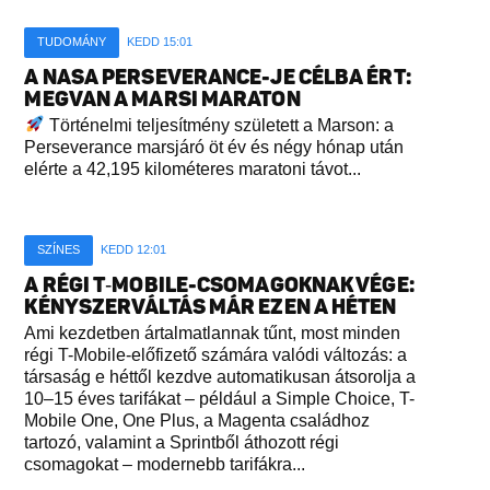
TUDOMÁNY
KEDD 15:01
A NASA PERSEVERANCE-JE CÉLBA ÉRT:
MEGVAN A MARSI MARATON
Történelmi teljesítmény született a Marson: a
Perseverance marsjáró öt év és négy hónap után
elérte a 42,195 kilométeres maratoni távot...
SZÍNES
KEDD 12:01
A RÉGI T‑MOBILE-CSOMAGOKNAK VÉGE:
KÉNYSZERVÁLTÁS MÁR EZEN A HÉTEN
Ami kezdetben ártalmatlannak tűnt, most minden
régi T-Mobile-előfizető számára valódi változás: a
társaság e héttől kezdve automatikusan átsorolja a
10–15 éves tarifákat – például a Simple Choice, T-
Mobile One, One Plus, a Magenta családhoz
tartozó, valamint a Sprintből áthozott régi
csomagokat – modernebb tarifákra...