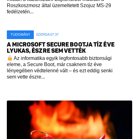
Roszkoszmosz által üzemeltetett Szojuz MS-29
fedélzetén...
TUDOMÁNY
SZERDA 07:37
A MICROSOFT SECURE BOOTJA TÍZ ÉVE
LYUKAS, ÉSZRE SEM VETTÉK
Az informatika egyik legfontosabb biztonsági
eleme, a Secure Boot, már csaknem tíz éve
lényegében védtelenné vált – és ezt eddig senki
sem vette észre...