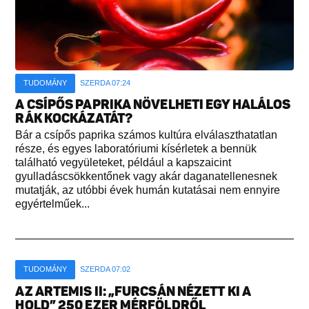
TUDOMÁNY
SZERDA 07:24
A CSÍPŐS PAPRIKA NÖVELHETI EGY HALÁLOS
RÁK KOCKÁZATÁT?
Bár a csípős paprika számos kultúra elválaszthatatlan
része, és egyes laboratóriumi kísérletek a bennük
található vegyületeket, például a kapszaicint
gyulladáscsökkentőnek vagy akár daganatellenesnek
mutatják, az utóbbi évek humán kutatásai nem ennyire
egyértelműek...
TUDOMÁNY
SZERDA 07:02
AZ ARTEMIS II: „FURCSÁN NÉZETT KI A
HOLD” 250 EZER MÉRFÖLDRŐL