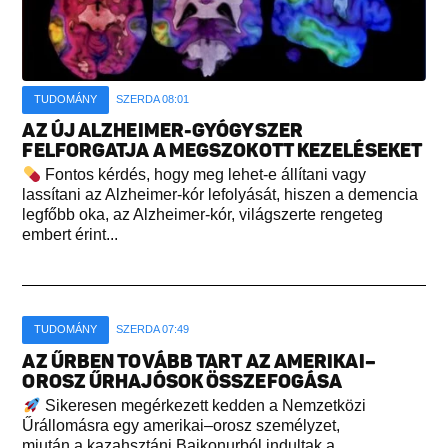
TUDOMÁNY
SZERDA 08:01
AZ ÚJ ALZHEIMER-GYÓGYSZER
FELFORGATJA A MEGSZOKOTT KEZELÉSEKET
Fontos kérdés, hogy meg lehet-e állítani vagy
lassítani az Alzheimer-kór lefolyását, hiszen a demencia
legfőbb oka, az Alzheimer-kór, világszerte rengeteg
embert érint...
TUDOMÁNY
SZERDA 07:49
AZ ŰRBEN TOVÁBB TART AZ AMERIKAI–
OROSZ ŰRHAJÓSOK ÖSSZEFOGÁSA
Sikeresen megérkezett kedden a Nemzetközi
Űrállomásra egy amerikai–orosz személyzet,
miután a kazahsztáni Bajkonurból indultak a