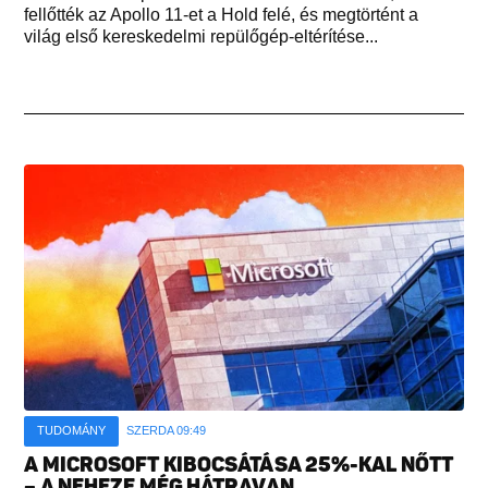
fellőtték az Apollo 11-et a Hold felé, és megtörtént a
világ első kereskedelmi repülőgép-eltérítése...
TUDOMÁNY
SZERDA 09:49
A MICROSOFT KIBOCSÁTÁSA 25%-KAL NŐTT
– A NEHEZE MÉG HÁTRAVAN