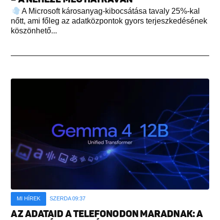
A Microsoft károsanyag-kibocsátása tavaly 25%-kal
nőtt, ami főleg az adatközpontok gyors terjeszkedésének
köszönhető...
MI HÍREK
SZERDA 09:37
AZ ADATAID A TELEFONODON MARADNAK: A