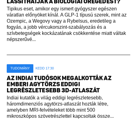
LASSÍTHATJÁK A BIOLÓGIAI ÖREGEDÉST?
Tipikus eset, amikor egy ismert gyógyszer egészen
váratlan előnyöket kínál. A GLP-1 típusú szerek, mint az
Ozempic, a Wegovy vagy a Rybelsus, eredetileg a
fogyás, a jobb vércukorszint-szabályozás és a
szívbetegségek kockázatának csökkentése miatt váltak
népszerűvé...
TUDOMÁNY
KEDD 17:30
AZ INDIAI TUDÓSOK MEGALKOTTÁK AZ
EMBERI AGYTÖRZS EDDIGI
LEGRÉSZLETESEBB 3D-ATLASZÁT
Indiai kutatók a világ eddigi legrészletesebb,
háromdimenziós agytörzs-atlaszát hozták létre,
amelyben MRI-felvételeket több mint 500
mikroszkópos szövetrészlettel kapcsoltak össze...