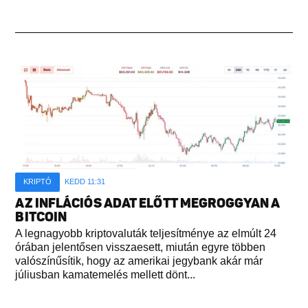
KRIPTÓ
KEDD 11:31
AZ INFLÁCIÓS ADAT ELŐTT MEGROGGYAN A
BITCOIN
A legnagyobb kriptovaluták teljesítménye az elmúlt 24
órában jelentősen visszaesett, miután egyre többen
valószínűsítik, hogy az amerikai jegybank akár már
júliusban kamatemelés mellett dönt...