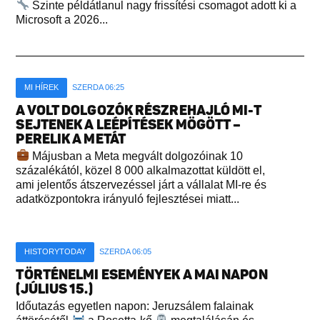
Szinte példátlanul nagy frissítési csomagot adott ki a
Microsoft a 2026...
MI HÍREK
SZERDA 06:25
A VOLT DOLGOZÓK RÉSZREHAJLÓ MI-T
SEJTENEK A LEÉPÍTÉSEK MÖGÖTT –
PERELIK A METÁT
Májusban a Meta megvált dolgozóinak 10
százalékától, közel 8 000 alkalmazottat küldött el,
ami jelentős átszervezéssel járt a vállalat MI-re és
adatközpontokra irányuló fejlesztései miatt...
HISTORYTODAY
SZERDA 06:05
TÖRTÉNELMI ESEMÉNYEK A MAI NAPON
(JÚLIUS 15.)
Időutazás egyetlen napon: Jeruzsálem falainak