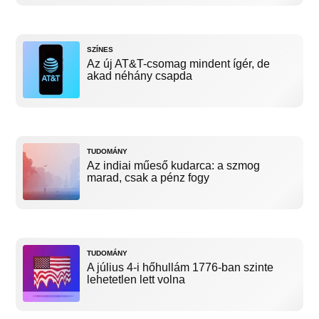
SZÍNES
Az új AT&T-csomag mindent ígér, de
akad néhány csapda
TUDOMÁNY
Az indiai műeső kudarca: a szmog
marad, csak a pénz fogy
TUDOMÁNY
A július 4-i hőhullám 1776-ban szinte
lehetetlen lett volna