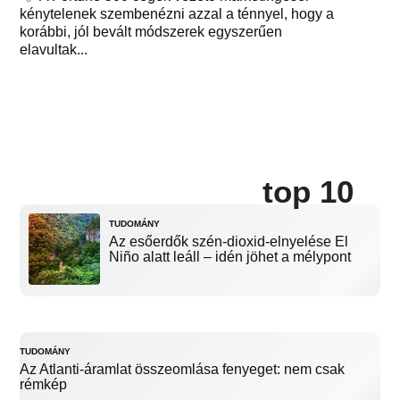
kénytelenek szembenézni azzal a ténnyel, hogy a
korábbi, jól bevált módszerek egyszerűen
elavultak...
top 10
TUDOMÁNY
Az esőerdők szén-dioxid-elnyelése El
Niño alatt leáll – idén jöhet a mélypont
TUDOMÁNY
Az Atlanti-áramlat összeomlása fenyeget: nem csak
rémkép