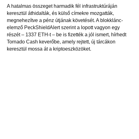
A hatalmas összeget harmadik fél infrastruktúráján
keresztül áthidalták, és külső címekre mozgatták,
megnehezítve a pénz útjának követését. A blokklánc-
elemző PeckShieldAlert szerint a lopott vagyon egy
részét – 1337 ETH-t – be is fizették a jól ismert, hírhedt
Tornado Cash keverőbe, amely rejtett, új tárcákon
keresztül mossa át a kriptoeszközöket.