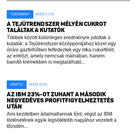
TUDOMÁNY
KEDD 17:01
A TEJÚTRENDSZER MÉLYÉN CUKROT
TALÁLTAK A KUTATÓK
Többek között különleges eredményre jutottak a
kutatók: a Tejútrendszer középpontjához közel egy
óriási gázfelhőben felfedeztek egy ritka cukorfélét,
az eritrózt, amely nemcsak málnában, hanem
barnító krémekben is megtalálható...
KRIPTÓ
KEDD 16:01
AZ IBM 23%-OT ZUHANT A MÁSODIK
NEGYEDÉVES PROFITFIGYELMEZTETÉS
UTÁN
Ami kezdetben ártalmatlannak tűnt, végül az IBM
történetének egyik legsötétebb napjához vezetett a
tőzsdén...