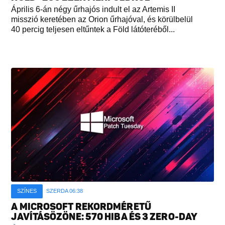
Április 6-án négy űrhajós indult el az Artemis II
misszió keretében az Orion űrhajóval, és körülbelül
40 percig teljesen eltűntek a Föld látóteréből...
SZÍNES
SZERDA 06:38
A MICROSOFT REKORDMÉRETŰ
JAVÍTÁSÖZÖNE: 570 HIBA ÉS 3 ZERO-DAY