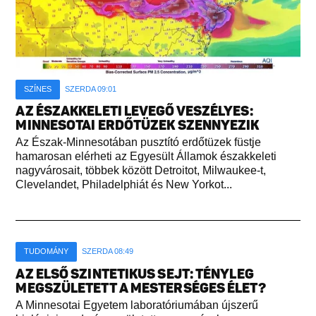
SZÍNES
SZERDA 09:01
AZ ÉSZAKKELETI LEVEGŐ VESZÉLYES:
MINNESOTAI ERDŐTÜZEK SZENNYEZIK
Az Észak-Minnesotában pusztító erdőtüzek füstje
hamarosan elérheti az Egyesült Államok északkeleti
nagyvárosait, többek között Detroitot, Milwaukee-t,
Clevelandet, Philadelphiát és New Yorkot...
TUDOMÁNY
SZERDA 08:49
AZ ELSŐ SZINTETIKUS SEJT: TÉNYLEG
MEGSZÜLETETT A MESTERSÉGES ÉLET?
A Minnesotai Egyetem laboratóriumában újszerű