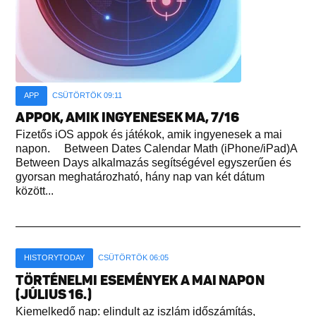
APP
CSÜTÖRTÖK 09:11
APPOK, AMIK INGYENESEK MA, 7/16
Fizetős iOS appok és játékok, amik ingyenesek a mai
napon. Between Dates Calendar Math (iPhone/iPad)A
Between Days alkalmazás segítségével egyszerűen és
gyorsan meghatározható, hány nap van két dátum
között...
HISTORYTODAY
CSÜTÖRTÖK 06:05
TÖRTÉNELMI ESEMÉNYEK A MAI NAPON
(JÚLIUS 16.)
Kiemelkedő nap: elindult az iszlám időszámítás,