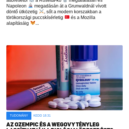
áttörésétől
a Rosetta-kő
megtalálásán és
Napoleon
megadásán át a Grunwaldnál vívott
döntő ütközetig
, sőt a modern korszakban a
törökországi puccskísérletig
és a Mozilla
alapításáig
...
TUDOMÁNY
KEDD 18:31
AZ OZEMPIC ÉS A WEGOVY TÉNYLEG