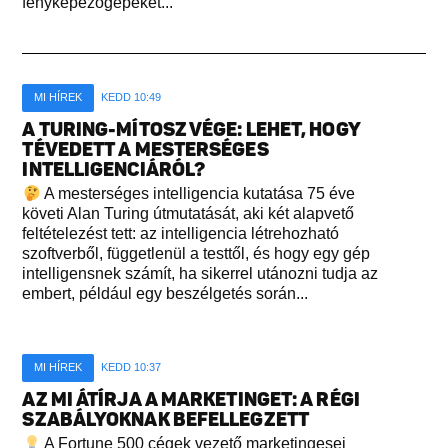
fényképezőgépeket...
MI HÍREK
KEDD 10:49
A TURING-MÍTOSZ VÉGE: LEHET, HOGY
TÉVEDETT A MESTERSÉGES
INTELLIGENCIÁRÓL?
A mesterséges intelligencia kutatása 75 éve
követi Alan Turing útmutatását, aki két alapvető
feltételezést tett: az intelligencia létrehozható
szoftverből, függetlenül a testtől, és hogy egy gép
intelligensnek számít, ha sikerrel utánozni tudja az
embert, például egy beszélgetés során...
MI HÍREK
KEDD 10:37
AZ MI ÁTÍRJA A MARKETINGET: A RÉGI
SZABÁLYOKNAK BEFELLEGZETT
A Fortune 500 cégek vezető marketingesei