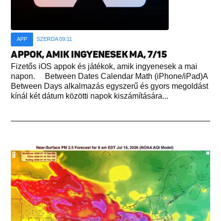
APP
SZERDA 09:11
APPOK, AMIK INGYENESEK MA, 7/15
Fizetős iOS appok és játékok, amik ingyenesek a mai
napon. Between Dates Calendar Math (iPhone/iPad)A
Between Days alkalmazás egyszerű és gyors megoldást
kínál két dátum közötti napok kiszámítására...