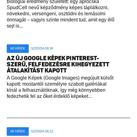
biológiai eredmény született: egy aprócska
SpudCell nevű képződmény képes táplálkozni,
növekedni, versengeni, osztódni és lemásolni
önmagát – vagyis szinte mindent tud, amit egy élő
sejt is...
MI HÍREK
SZERDA 08:36
AZ ÚJ GOOGLE KÉPEK PINTEREST-
SZERŰ, FELFEDEZÉSRE KIHEGYEZETT
ÁTALAKÍTÁST KAPOTT
A Google Képek (Google Images) megújult külsőt
kapott: mostantól személyre szabott galériákat
kínál a felhasználóknak, így még könnyebben
fedezhetik fel az őket érdeklő képeket...
MI HÍREK
SZERDA 08:12