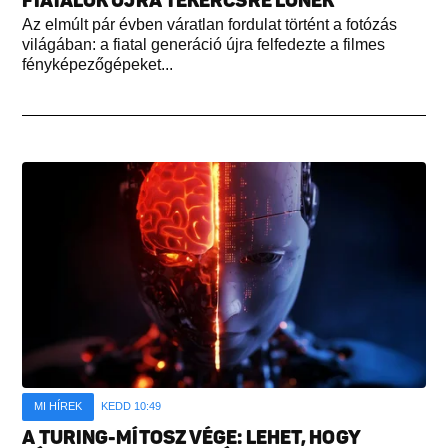
FIATALOK ÚJRA TEKERCSRE LŐNEK
Az elmúlt pár évben váratlan fordulat történt a fotózás
világában: a fiatal generáció újra felfedezte a filmes
fényképezőgépeket...
MI HÍREK
KEDD 10:49
A TURING-MÍTOSZ VÉGE: LEHET, HOGY