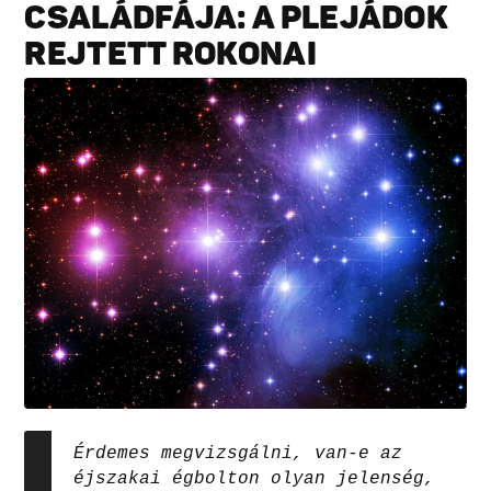
CSALÁDFÁJA: A PLEJÁDOK
REJTETT ROKONAI
Érdemes megvizsgálni, van-e az
éjszakai égbolton olyan jelenség,