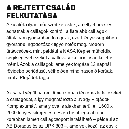
A REJTETT CSALÁD
FELKUTATÁSA
A kutatók olyan módszert kerestek, amellyel becslést
adhatnak a csillagok koráról: a fiatalabb csillagok
általában gyorsabban forognak, ezért fényességükben
gyorsabb ingadozások figyelhetők meg. Modern
űrtávcsövek, mint például a NASA Kepler műholdja
segítségével ezeket a változásokat pontosan ki lehet
mérni. Azok a csillagok, amelyek forgása 12 napnál
rövidebb periódusú, vélhetően mind hasonló korúak,
mint a Plejádok tagjai.
A csapat végül három dimenzióban térképezte fel ezeket
a csillagokat, s így meghatározta a „Nagy Plejádok
Komplexumát”, amely ovális alakban terül el, 1600 x
2000 fényév kiterjedésű. Ezen belül legalább hét
korábban ismert csillagcsoport is található – például az
AB Doradus és az UPK 303 –, amelyek közül az egyik