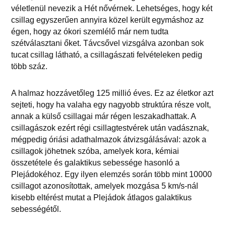
véletlenül nevezik a Hét nővérnek. Lehetséges, hogy két
csillag egyszerűen annyira közel került egymáshoz az
égen, hogy az ókori szemlélő már nem tudta
szétválasztani őket. Távcsővel vizsgálva azonban sok
tucat csillag látható, a csillagászati felvételeken pedig
több száz.
A halmaz hozzávetőleg 125 millió éves. Ez az életkor azt
sejteti, hogy ha valaha egy nagyobb struktúra része volt,
annak a külső csillagai már régen leszakadhattak. A
csillagászok ezért régi csillagtestvérek után vadásznak,
mégpedig óriási adathalmazok átvizsgálásával: azok a
csillagok jöhetnek szóba, amelyek kora, kémiai
összetétele és galaktikus sebessége hasonló a
Plejádokéhoz. Egy ilyen elemzés során több mint 10000
csillagot azonosítottak, amelyek mozgása 5 km/s-nál
kisebb eltérést mutat a Plejádok átlagos galaktikus
sebességétől.