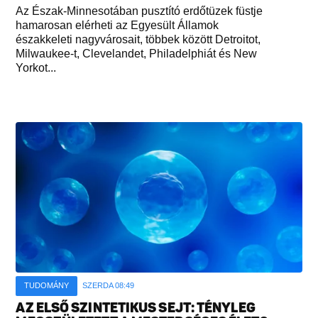
Az Észak-Minnesotában pusztító erdőtüzek füstje
hamarosan elérheti az Egyesült Államok
északkeleti nagyvárosait, többek között Detroitot,
Milwaukee-t, Clevelandet, Philadelphiát és New
Yorkot...
TUDOMÁNY
SZERDA 08:49
AZ ELSŐ SZINTETIKUS SEJT: TÉNYLEG