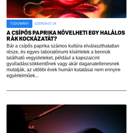
TUDOMÁNY
SZERDA 07:24
A CSÍPŐS PAPRIKA NÖVELHETI EGY HALÁLOS
RÁK KOCKÁZATÁT?
Bár a csípős paprika számos kultúra elválaszthatatlan
része, és egyes laboratóriumi kísérletek a bennük
található vegyületeket, például a kapszaicint
gyulladáscsökkentőnek vagy akár daganatellenesnek
mutatják, az utóbbi évek humán kutatásai nem ennyire
egyértelműek...