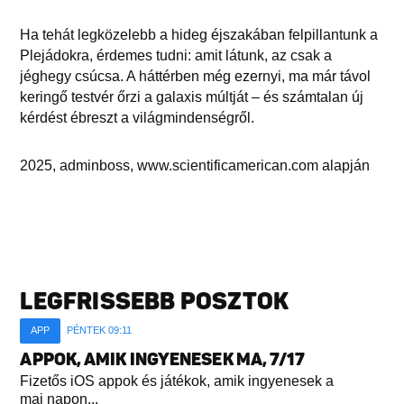
Ha tehát legközelebb a hideg éjszakában felpillantunk a
Plejádokra, érdemes tudni: amit látunk, az csak a
jéghegy csúcsa. A háttérben még ezernyi, ma már távol
keringő testvér őrzi a galaxis múltját – és számtalan új
kérdést ébreszt a világmindenségről.
2025, adminboss, www.scientificamerican.com alapján
LEGFRISSEBB POSZTOK
APP
PÉNTEK 09:11
APPOK, AMIK INGYENESEK MA, 7/17
Fizetős iOS appok és játékok, amik ingyenesek a
mai napon...