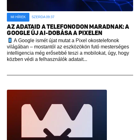
MI HÍREK
SZERDA 09:37
AZ ADATAID A TELEFONODON MARADNAK: A
GOOGLE ÚJ AI-DOBÁSA A PIXELEN
A Google ismét újat mutat a Pixel okostelefonok
világában – mostantól az eszközökön futó mesterséges
intelligencia még erősebbé teszi a mobilokat, úgy, hogy
közben védi a felhasználók adatait...