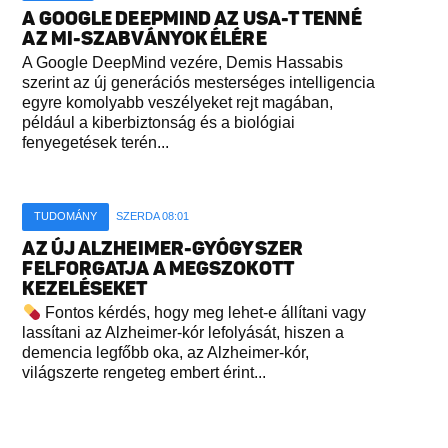
A GOOGLE DEEPMIND AZ USA-T TENNÉ
AZ MI-SZABVÁNYOK ÉLÉRE
A Google DeepMind vezére, Demis Hassabis
szerint az új generációs mesterséges intelligencia
egyre komolyabb veszélyeket rejt magában,
például a kiberbiztonság és a biológiai
fenyegetések terén...
TUDOMÁNY
SZERDA 08:01
AZ ÚJ ALZHEIMER-GYÓGYSZER
FELFORGATJA A MEGSZOKOTT
KEZELÉSEKET
Fontos kérdés, hogy meg lehet-e állítani vagy
lassítani az Alzheimer-kór lefolyását, hiszen a
demencia legfőbb oka, az Alzheimer-kór,
világszerte rengeteg embert érint...