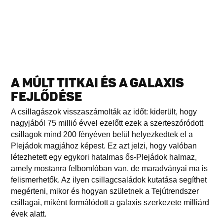
A MÚLT TITKAI ÉS A GALAXIS
FEJLŐDÉSE
A csillagászok visszaszámolták az időt: kiderült, hogy
nagyjából 75 millió évvel ezelőtt ezek a szerteszóródott
csillagok mind 200 fényéven belül helyezkedtek el a
Plejádok magjához képest. Ez azt jelzi, hogy valóban
létezhetett egy egykori hatalmas ős-Plejádok halmaz,
amely mostanra felbomlóban van, de maradványai ma is
felismerhetők. Az ilyen csillagcsaládok kutatása segíthet
megérteni, mikor és hogyan születnek a Tejútrendszer
csillagai, miként formálódott a galaxis szerkezete milliárd
évek alatt.