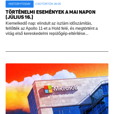
HISTORYTODAY
CSÜTÖRTÖK 06:05
TÖRTÉNELMI ESEMÉNYEK A MAI NAPON
(JÚLIUS 16.)
Kiemelkedő nap: elindult az iszlám időszámítás,
fellőtték az Apollo 11-et a Hold felé, és megtörtént a
világ első kereskedelmi repülőgép-eltérítése...