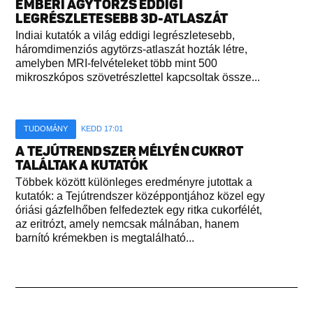
EMBERI AGYTÖRZS EDDIGI
LEGRÉSZLETESEBB 3D-ATLASZÁT
Indiai kutatók a világ eddigi legrészletesebb,
háromdimenziós agytörzs-atlaszát hozták létre,
amelyben MRI-felvételeket több mint 500
mikroszkópos szövetrészlettel kapcsoltak össze...
TUDOMÁNY
KEDD 17:01
A TEJÚTRENDSZER MÉLYÉN CUKROT
TALÁLTAK A KUTATÓK
Többek között különleges eredményre jutottak a
kutatók: a Tejútrendszer középpontjához közel egy
óriási gázfelhőben felfedeztek egy ritka cukorfélét,
az eritrózt, amely nemcsak málnában, hanem
barnító krémekben is megtalálható...