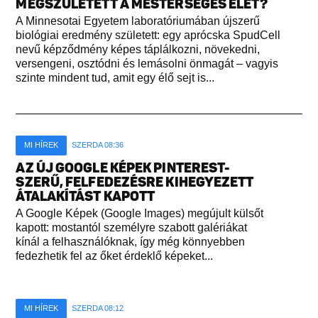
MEGSZÜLETETT A MESTERSÉGES ÉLET?
A Minnesotai Egyetem laboratóriumában újszerű
biológiai eredmény született: egy aprócska SpudCell
nevű képződmény képes táplálkozni, növekedni,
versengeni, osztódni és lemásolni önmagát – vagyis
szinte mindent tud, amit egy élő sejt is...
MI HÍREK
SZERDA 08:36
AZ ÚJ GOOGLE KÉPEK PINTEREST-
SZERŰ, FELFEDEZÉSRE KIHEGYEZETT
ÁTALAKÍTÁST KAPOTT
A Google Képek (Google Images) megújult külsőt
kapott: mostantól személyre szabott galériákat
kínál a felhasználóknak, így még könnyebben
fedezhetik fel az őket érdeklő képeket...
MI HÍREK
SZERDA 08:12