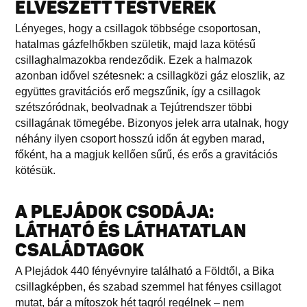
ELVESZETT TESTVÉREK
Lényeges, hogy a csillagok többsége csoportosan,
hatalmas gázfelhőkben születik, majd laza kötésű
csillaghalmazokba rendeződik. Ezek a halmazok
azonban idővel szétesnek: a csillagközi gáz eloszlik, az
együttes gravitációs erő megszűnik, így a csillagok
szétszóródnak, beolvadnak a Tejútrendszer többi
csillagának tömegébe. Bizonyos jelek arra utalnak, hogy
néhány ilyen csoport hosszú időn át egyben marad,
főként, ha a magjuk kellően sűrű, és erős a gravitációs
kötésük.
A PLEJÁDOK CSODÁJA:
LÁTHATÓ ÉS LÁTHATATLAN
CSALÁDTAGOK
A Plejádok 440 fényévnyire található a Földtől, a Bika
csillagképben, és szabad szemmel hat fényes csillagot
mutat, bár a mítoszok hét tagról regélnek – nem