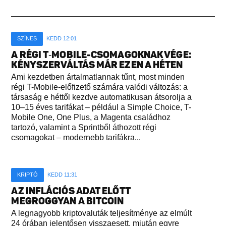
SZÍNES
KEDD 12:01
A RÉGI T‑MOBILE-CSOMAGOKNAK VÉGE:
KÉNYSZERVÁLTÁS MÁR EZEN A HÉTEN
Ami kezdetben ártalmatlannak tűnt, most minden
régi T-Mobile-előfizető számára valódi változás: a
társaság e héttől kezdve automatikusan átsorolja a
10–15 éves tarifákat – például a Simple Choice, T-
Mobile One, One Plus, a Magenta családhoz
tartozó, valamint a Sprintből áthozott régi
csomagokat – modernebb tarifákra...
KRIPTÓ
KEDD 11:31
AZ INFLÁCIÓS ADAT ELŐTT
MEGROGGYAN A BITCOIN
A legnagyobb kriptovaluták teljesítménye az elmúlt
24 órában jelentősen visszaesett, miután egyre