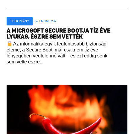
TUDOMÁNY
SZERDA 07:37
A MICROSOFT SECURE BOOTJA TÍZ ÉVE
LYUKAS, ÉSZRE SEM VETTÉK
Az informatika egyik legfontosabb biztonsági
eleme, a Secure Boot, már csaknem tíz éve
lényegében védtelenné vált – és ezt eddig senki
sem vette észre...