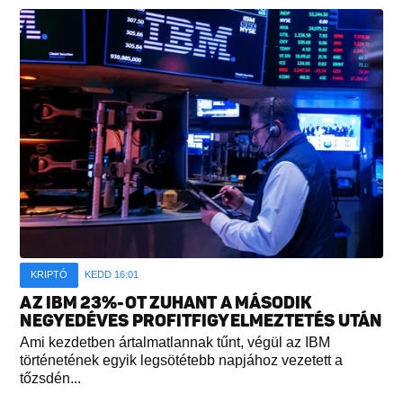
KRIPTÓ
KEDD 16:01
AZ IBM 23%-OT ZUHANT A MÁSODIK
NEGYEDÉVES PROFITFIGYELMEZTETÉS UTÁN
Ami kezdetben ártalmatlannak tűnt, végül az IBM
történetének egyik legsötétebb napjához vezetett a
tőzsdén...