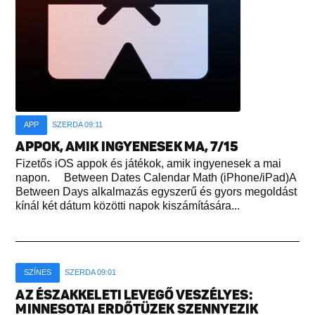
APP
SZERDA 09:11
APPOK, AMIK INGYENESEK MA, 7/15
Fizetős iOS appok és játékok, amik ingyenesek a mai
napon. Between Dates Calendar Math (iPhone/iPad)A
Between Days alkalmazás egyszerű és gyors megoldást
kínál két dátum közötti napok kiszámítására...
SZÍNES
SZERDA 09:01
AZ ÉSZAKKELETI LEVEGŐ VESZÉLYES:
MINNESOTAI ERDŐTÜZEK SZENNYEZIK