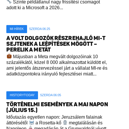
Szinte példátlanul nagy frissítési csomagot
adott ki a Microsoft a 2026...
MI HÍREK
SZERDA 06:25
A VOLT DOLGOZÓK RÉSZREHAJLÓ MI-T
SEJTENEK A LEÉPÍTÉSEK MÖGÖTT –
PERELIK A METÁT
Májusban a Meta megvált dolgozóinak 10
százalékától, közel 8 000 alkalmazottat küldött el,
ami jelentős átszervezéssel járt a vállalat MI-re és
adatközpontokra irányuló fejlesztései miatt...
HISTORYTODAY
SZERDA 06:05
TÖRTÉNELMI ESEMÉNYEK A MAI NAPON
(JÚLIUS 15.)
Időutazás egyetlen napon: Jeruzsálem falainak
áttörésétől
a Rosetta-kő
megtalálásán és
Napoleon
megadásán át a Grunwaldnál vívott