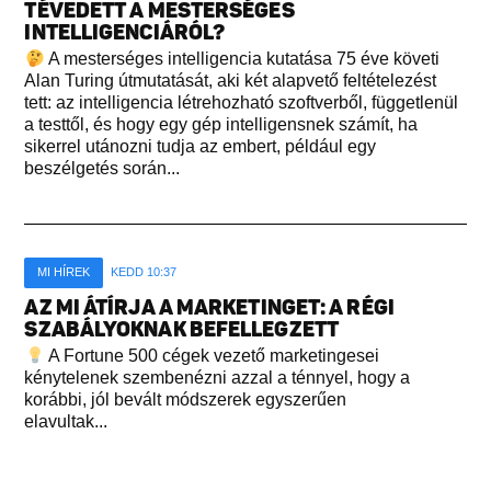
TÉVEDETT A MESTERSÉGES
INTELLIGENCIÁRÓL?
A mesterséges intelligencia kutatása 75 éve követi
Alan Turing útmutatását, aki két alapvető feltételezést
tett: az intelligencia létrehozható szoftverből, függetlenül
a testtől, és hogy egy gép intelligensnek számít, ha
sikerrel utánozni tudja az embert, például egy
beszélgetés során...
MI HÍREK
KEDD 10:37
AZ MI ÁTÍRJA A MARKETINGET: A RÉGI
SZABÁLYOKNAK BEFELLEGZETT
A Fortune 500 cégek vezető marketingesei
kénytelenek szembenézni azzal a ténnyel, hogy a
korábbi, jól bevált módszerek egyszerűen
elavultak...