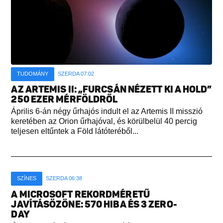
TUDOMÁNY
SZERDA 07:02
AZ ARTEMIS II: „FURCSÁN NÉZETT KI A HOLD”
250 EZER MÉRFÖLDRŐL
Április 6-án négy űrhajós indult el az Artemis II misszió
keretében az Orion űrhajóval, és körülbelül 40 percig
teljesen eltűntek a Föld látóteréből...
SZÍNES
SZERDA 06:38
A MICROSOFT REKORDMÉRETŰ
JAVÍTÁSÖZÖNE: 570 HIBA ÉS 3 ZERO-
DAY