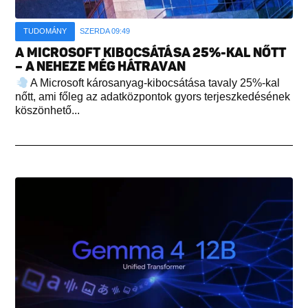
TUDOMÁNY
SZERDA 09:49
A MICROSOFT KIBOCSÁTÁSA 25%-KAL NŐTT
– A NEHEZE MÉG HÁTRAVAN
A Microsoft károsanyag-kibocsátása tavaly 25%-kal
nőtt, ami főleg az adatközpontok gyors terjeszkedésének
köszönhető...