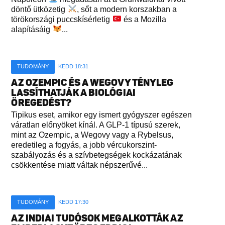
döntő ütközetig
, sőt a modern korszakban a
törökországi puccskísérletig
és a Mozilla
alapításáig
...
TUDOMÁNY
KEDD 18:31
AZ OZEMPIC ÉS A WEGOVY TÉNYLEG
LASSÍTHATJÁK A BIOLÓGIAI
ÖREGEDÉST?
Tipikus eset, amikor egy ismert gyógyszer egészen
váratlan előnyöket kínál. A GLP-1 típusú szerek,
mint az Ozempic, a Wegovy vagy a Rybelsus,
eredetileg a fogyás, a jobb vércukorszint-
szabályozás és a szívbetegségek kockázatának
csökkentése miatt váltak népszerűvé...
TUDOMÁNY
KEDD 17:30
AZ INDIAI TUDÓSOK MEGALKOTTÁK AZ