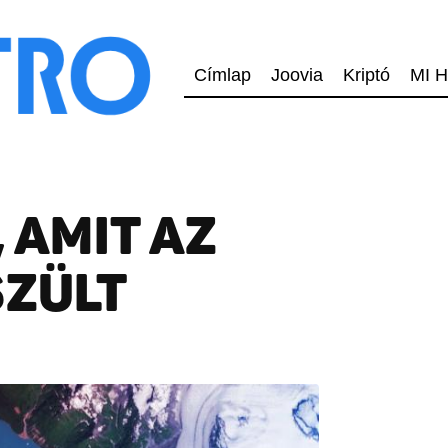
Címlap
Joovia
Kriptó
MI H
, AMIT AZ
SZÜLT
N