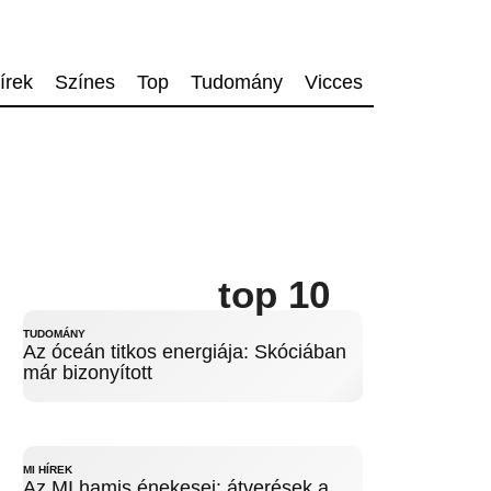
írek
Színes
Top
Tudomány
Vicces
top 10
TUDOMÁNY
Az óceán titkos energiája: Skóciában
már bizonyított
MI HÍREK
Az MI hamis énekesei: átverések a