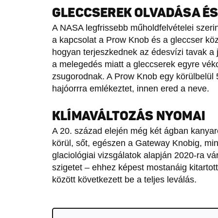
GLECCSEREK OLVADÁSA ÉS 
A NASA legfrissebb műholdfelvételei szeri
a kapcsolat a Prow Knob és a gleccser köz
hogyan terjeszkednek az édesvízi tavak a 
a melegedés miatt a gleccserek egyre vé
zsugorodnak. A Prow Knob egy körülbelül 
hajóorrra emlékeztet, innen ered a neve.
KLÍMAVÁLTOZÁS NYOMAI
A 20. század elején még két ágban kanyar
körül, sőt, egészen a Gateway Knobig, mint
glaciológiai vizsgálatok alapján 2020-ra vá
szigetet – ehhez képest mostanáig kitartot
között következett be a teljes leválás.