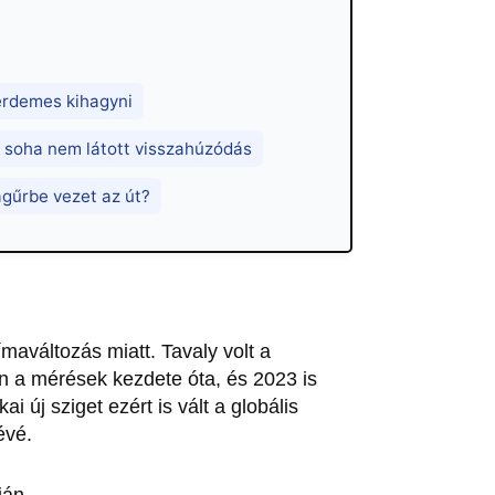
érdemes kihagyni
 soha nem látott visszahúzódás
ágűrbe vezet az út?
maváltozás miatt. Tavaly volt a
 a mérések kezdete óta, és 2023 is
i új sziget ezért is vált a globális
évé.