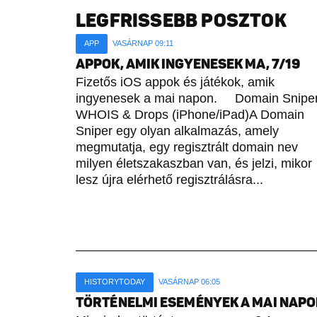
LEGFRISSEBB POSZTOK
APP
VASÁRNAP 09:11
APPOK, AMIK INGYENESEK MA, 7/19
Fizetős iOS appok és játékok, amik
ingyenesek a mai napon. Domain Sniper
WHOIS & Drops (iPhone/iPad)A Domain
Sniper egy olyan alkalmazás, amely
megmutatja, egy regisztrált domain nev
milyen életszakaszban van, és jelzi, mikor
lesz újra elérhető regisztrálásra...
HISTORYTODAY
VASÁRNAP 06:05
TÖRTÉNELMI ESEMÉNYEK A MAI NAPON 