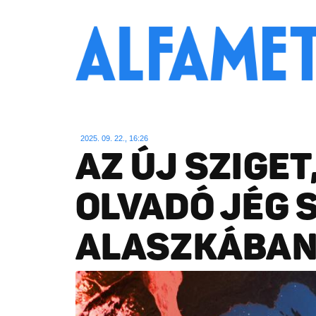
2025. 09. 22., 16:26
AZ ÚJ SZIGET
OLVADÓ JÉG 
ALASZKÁBA