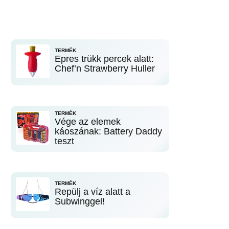
TERMÉK
Epres trükk percek alatt:
Chef’n Strawberry Huller
TERMÉK
Vége az elemek
káoszának: Battery Daddy
teszt
TERMÉK
Repülj a víz alatt a
Subwinggel!