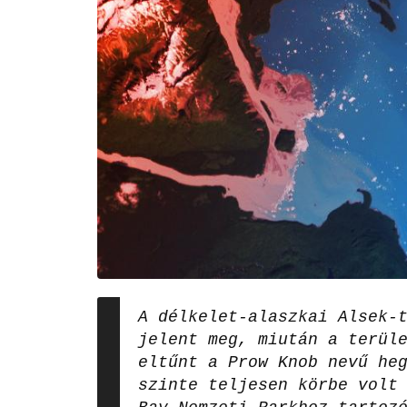
A délkelet-alaszkai Alsek-
jelent meg, miután a terül
eltűnt a Prow Knob nevű he
szinte teljesen körbe volt