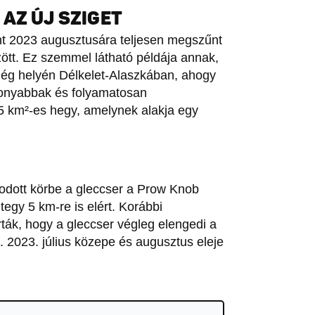
AZ ÚJ SZIGET
nt 2023 augusztusára teljesen megszűnt
ött. Ez szemmel látható példája annak,
jég helyén Délkelet-Alaszkában, ahogy
konyabbak és folyamatosan
5 km²-es hegy, amelynek alakja egy
odott körbe a gleccser a Prow Knob
egy 5 km-re is elért. Korábbi
rták, hogy a gleccser végleg elengedi a
t. 2023. július közepe és augusztus eleje