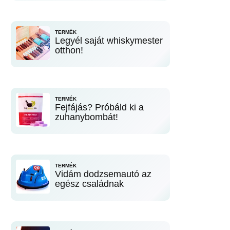
TERMÉK
Legyél saját whiskymester
otthon!
TERMÉK
Fejfájás? Próbáld ki a
zuhanybombát!
TERMÉK
Vidám dodzsemautó az
egész családnak