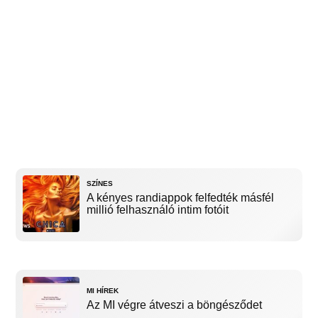
SZÍNES
A kényes randiappok felfedték másfél
millió felhasználó intim fotóit
MI HÍREK
Az MI végre átveszi a böngésződet