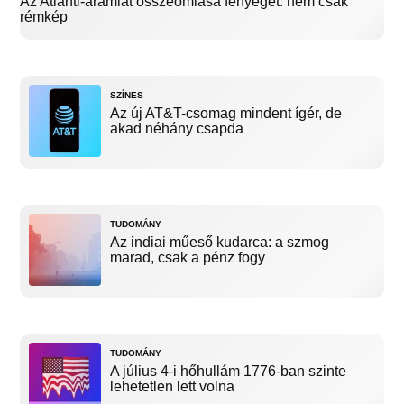
Az Atlanti-áramlat összeomlása fenyeget: nem csak
rémkép
SZÍNES
Az új AT&T-csomag mindent ígér, de
akad néhány csapda
TUDOMÁNY
Az indiai műeső kudarca: a szmog
marad, csak a pénz fogy
TUDOMÁNY
A július 4-i hőhullám 1776-ban szinte
lehetetlen lett volna