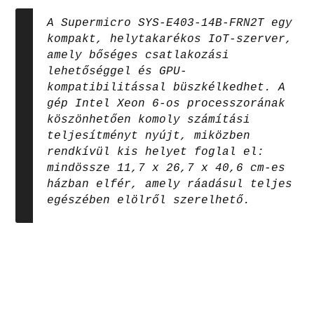
A Supermicro SYS-E403-14B-FRN2T egy
kompakt, helytakarékos IoT-szerver,
amely bőséges csatlakozási
lehetőséggel és GPU-
kompatibilitással büszkélkedhet. A
gép Intel Xeon 6-os processzorának
köszönhetően komoly számítási
teljesítményt nyújt, miközben
rendkívül kis helyet foglal el:
mindössze 11,7 x 26,7 x 40,6 cm-es
házban elfér, amely ráadásul teljes
egészében elölről szerelhető.