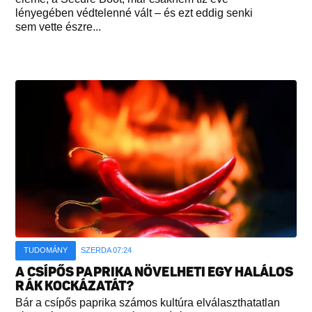
lényegében védtelenné vált – és ezt eddig senki
sem vette észre...
TUDOMÁNY
SZERDA 07:24
A CSÍPŐS PAPRIKA NÖVELHETI EGY HALÁLOS
RÁK KOCKÁZATÁT?
Bár a csípős paprika számos kultúra elválaszthatatlan