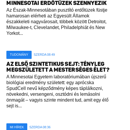
MINNESOTAI ERDŐTÜZEK SZENNYEZIK
Az Észak-Minnesotában pusztító erdőtüzek füstje
hamarosan elérheti az Egyesült Államok
északkeleti nagyvárosait, többek között Detroitot,
Milwaukee-t, Clevelandet, Philadelphiát és New
Yorkot...
TUDOMÁNY
SZERDA 08:49
AZ ELSŐ SZINTETIKUS SEJT: TÉNYLEG
MEGSZÜLETETT A MESTERSÉGES ÉLET?
A Minnesotai Egyetem laboratóriumában újszerű
biológiai eredmény született: egy aprócska
SpudCell nevű képződmény képes táplálkozni,
növekedni, versengeni, osztódni és lemásolni
önmagát – vagyis szinte mindent tud, amit egy élő
sejt is...
MI HÍREK
SZERDA 08:36