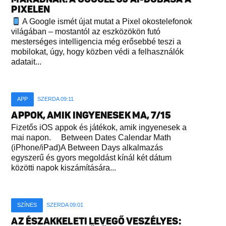
PIXELEN
A Google ismét újat mutat a Pixel okostelefonok
világában – mostantól az eszközökön futó
mesterséges intelligencia még erősebbé teszi a
mobilokat, úgy, hogy közben védi a felhasználók
adatait...
APP
SZERDA 09:11
APPOK, AMIK INGYENESEK MA, 7/15
Fizetős iOS appok és játékok, amik ingyenesek a
mai napon. Between Dates Calendar Math
(iPhone/iPad)A Between Days alkalmazás
egyszerű és gyors megoldást kínál két dátum
közötti napok kiszámítására...
SZÍNES
SZERDA 09:01
AZ ÉSZAKKELETI LEVEGŐ VESZÉLYES: