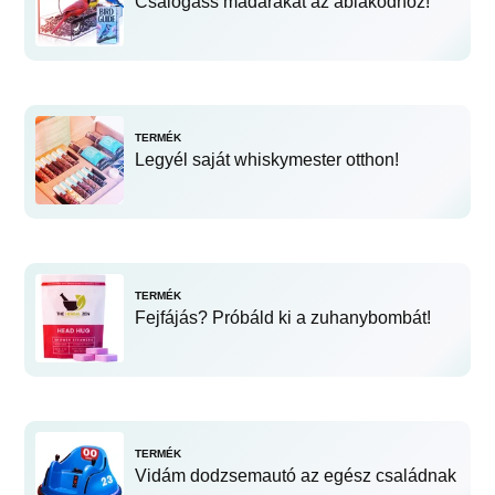
Csalogass madarakat az ablakodhoz!
TERMÉK
Legyél saját whiskymester otthon!
TERMÉK
Fejfájás? Próbáld ki a zuhanybombát!
TERMÉK
Vidám dodzsemautó az egész családnak