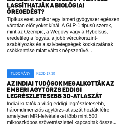
LASSÍTHATJÁK A BIOLÓGIAI
ÖREGEDÉST?
Tipikus eset, amikor egy ismert gyógyszer egészen
váratlan előnyöket kínál. A GLP-1 típusú szerek,
mint az Ozempic, a Wegovy vagy a Rybelsus,
eredetileg a fogyás, a jobb vércukorszint-
szabályozás és a szívbetegségek kockázatának
csökkentése miatt váltak népszerűvé...
TUDOMÁNY
KEDD 17:30
AZ INDIAI TUDÓSOK MEGALKOTTÁK AZ
EMBERI AGYTÖRZS EDDIGI
LEGRÉSZLETESEBB 3D-ATLASZÁT
Indiai kutatók a világ eddigi legrészletesebb,
háromdimenziós agytörzs-atlaszát hozták létre,
amelyben MRI-felvételeket több mint 500
mikroszkópos szövetrészlettel kapcsoltak össze...