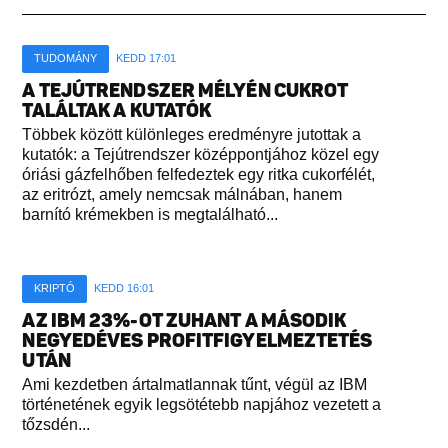
TUDOMÁNY
KEDD 17:01
A TEJÚTRENDSZER MÉLYÉN CUKROT
TALÁLTAK A KUTATÓK
Többek között különleges eredményre jutottak a
kutatók: a Tejútrendszer középpontjához közel egy
óriási gázfelhőben felfedeztek egy ritka cukorfélét,
az eritrózt, amely nemcsak málnában, hanem
barnító krémekben is megtalálható...
KRIPTÓ
KEDD 16:01
AZ IBM 23%-OT ZUHANT A MÁSODIK
NEGYEDÉVES PROFITFIGYELMEZTETÉS
UTÁN
Ami kezdetben ártalmatlannak tűnt, végül az IBM
történetének egyik legsötétebb napjához vezetett a
tőzsdén...