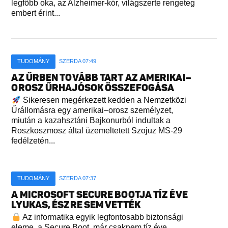
legfőbb oka, az Alzheimer-kór, világszerte rengeteg
embert érint...
TUDOMÁNY
SZERDA 07:49
AZ ŰRBEN TOVÁBB TART AZ AMERIKAI–
OROSZ ŰRHAJÓSOK ÖSSZEFOGÁSA
Sikeresen megérkezett kedden a Nemzetközi
Űrállomásra egy amerikai–orosz személyzet,
miután a kazahsztáni Bajkonurból indultak a
Roszkoszmosz által üzemeltetett Szojuz MS-29
fedélzetén...
TUDOMÁNY
SZERDA 07:37
A MICROSOFT SECURE BOOTJA TÍZ ÉVE
LYUKAS, ÉSZRE SEM VETTÉK
Az informatika egyik legfontosabb biztonsági
eleme, a Secure Boot, már csaknem tíz éve