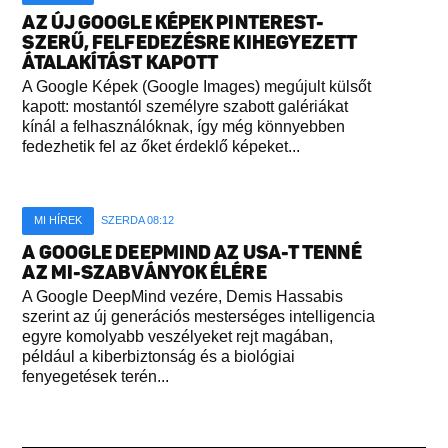
AZ ÚJ GOOGLE KÉPEK PINTEREST-
SZERŰ, FELFEDEZÉSRE KIHEGYEZETT
ÁTALAKÍTÁST KAPOTT
A Google Képek (Google Images) megújult külsőt
kapott: mostantól személyre szabott galériákat
kínál a felhasználóknak, így még könnyebben
fedezhetik fel az őket érdeklő képeket...
MI HÍREK
SZERDA 08:12
A GOOGLE DEEPMIND AZ USA-T TENNÉ
AZ MI-SZABVÁNYOK ÉLÉRE
A Google DeepMind vezére, Demis Hassabis
szerint az új generációs mesterséges intelligencia
egyre komolyabb veszélyeket rejt magában,
például a kiberbiztonság és a biológiai
fenyegetések terén...