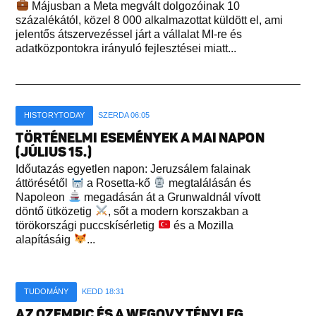
Májusban a Meta megvált dolgozóinak 10
százalékától, közel 8 000 alkalmazottat küldött el, ami
jelentős átszervezéssel járt a vállalat MI-re és
adatközpontokra irányuló fejlesztései miatt...
HISTORYTODAY
SZERDA 06:05
TÖRTÉNELMI ESEMÉNYEK A MAI NAPON
(JÚLIUS 15.)
Időutazás egyetlen napon: Jeruzsálem falainak
áttörésétől
a Rosetta-kő
megtalálásán és
Napoleon
megadásán át a Grunwaldnál vívott
döntő ütközetig
, sőt a modern korszakban a
törökországi puccskísérletig
és a Mozilla
alapításáig
...
TUDOMÁNY
KEDD 18:31
AZ OZEMPIC ÉS A WEGOVY TÉNYLEG