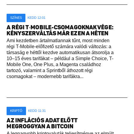
SZÍNES
KEDD 12:01
A RÉGI T‑MOBILE-CSOMAGOKNAK VÉGE:
KÉNYSZERVÁLTÁS MÁR EZEN A HÉTEN
Ami kezdetben ártalmatlannak tűnt, most minden
régi T-Mobile-előfizető számára valódi változás: a
társaság e héttől kezdve automatikusan átsorolja a
10–15 éves tarifákat – például a Simple Choice, T-
Mobile One, One Plus, a Magenta családhoz
tartozó, valamint a Sprintből áthozott régi
csomagokat – modernebb tarifákra...
KRIPTÓ
KEDD 11:31
AZ INFLÁCIÓS ADAT ELŐTT
MEGROGGYAN A BITCOIN
A legnagyobb kriptovaluták teljesítménye az elmúlt