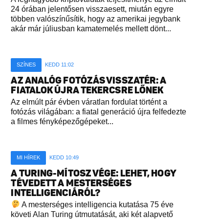
24 órában jelentősen visszaesett, miután egyre
többen valószínűsítik, hogy az amerikai jegybank
akár már júliusban kamatemelés mellett dönt...
SZÍNES
KEDD 11:02
AZ ANALÓG FOTÓZÁS VISSZATÉR: A
FIATALOK ÚJRA TEKERCSRE LŐNEK
Az elmúlt pár évben váratlan fordulat történt a
fotózás világában: a fiatal generáció újra felfedezte
a filmes fényképezőgépeket...
MI HÍREK
KEDD 10:49
A TURING-MÍTOSZ VÉGE: LEHET, HOGY
TÉVEDETT A MESTERSÉGES
INTELLIGENCIÁRÓL?
A mesterséges intelligencia kutatása 75 éve
követi Alan Turing útmutatását, aki két alapvető