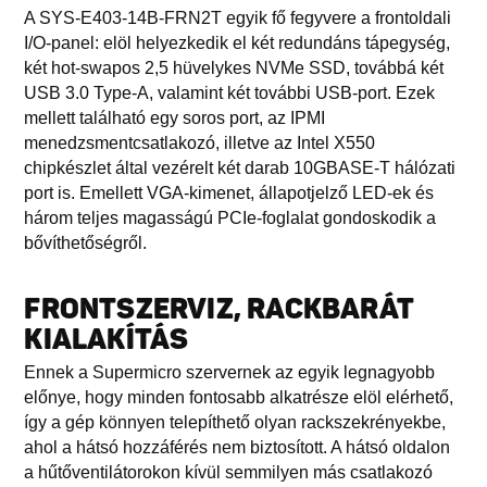
A SYS-E403-14B-FRN2T egyik fő fegyvere a frontoldali
I/O-panel: elöl helyezkedik el két redundáns tápegység,
két hot-swapos 2,5 hüvelykes NVMe SSD, továbbá két
USB 3.0 Type-A, valamint két további USB-port. Ezek
mellett található egy soros port, az IPMI
menedzsmentcsatlakozó, illetve az Intel X550
chipkészlet által vezérelt két darab 10GBASE-T hálózati
port is. Emellett VGA-kimenet, állapotjelző LED-ek és
három teljes magasságú PCIe-foglalat gondoskodik a
bővíthetőségről.
FRONTSZERVIZ, RACKBARÁT
KIALAKÍTÁS
Ennek a Supermicro szervernek az egyik legnagyobb
előnye, hogy minden fontosabb alkatrésze elöl elérhető,
így a gép könnyen telepíthető olyan rackszekrényekbe,
ahol a hátsó hozzáférés nem biztosított. A hátsó oldalon
a hűtőventilátorokon kívül semmilyen más csatlakozó