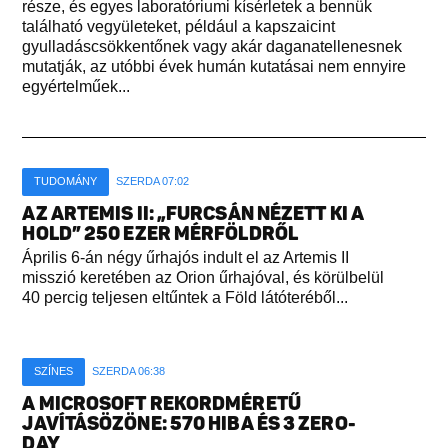
része, és egyes laboratóriumi kísérletek a bennük
található vegyületeket, például a kapszaicint
gyulladáscsökkentőnek vagy akár daganatellenesnek
mutatják, az utóbbi évek humán kutatásai nem ennyire
egyértelműek...
TUDOMÁNY
SZERDA 07:02
AZ ARTEMIS II: „FURCSÁN NÉZETT KI A
HOLD” 250 EZER MÉRFÖLDRŐL
Április 6-án négy űrhajós indult el az Artemis II
misszió keretében az Orion űrhajóval, és körülbelül
40 percig teljesen eltűntek a Föld látóteréből...
SZÍNES
SZERDA 06:38
A MICROSOFT REKORDMÉRETŰ
JAVÍTÁSÖZÖNE: 570 HIBA ÉS 3 ZERO-
DAY