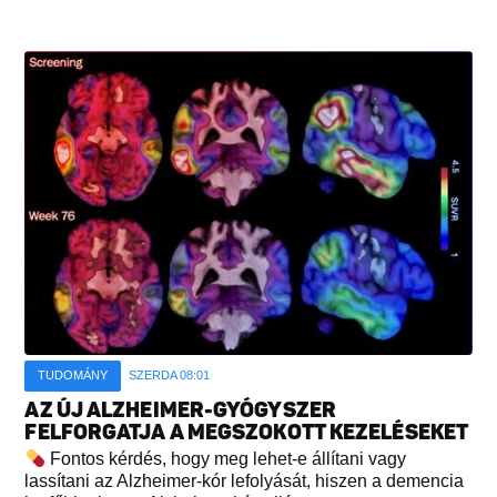
TUDOMÁNY
SZERDA 08:01
AZ ÚJ ALZHEIMER-GYÓGYSZER
FELFORGATJA A MEGSZOKOTT KEZELÉSEKET
Fontos kérdés, hogy meg lehet-e állítani vagy
lassítani az Alzheimer-kór lefolyását, hiszen a demencia