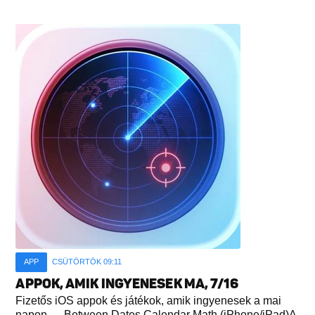
APP
CSÜTÖRTÖK 09:11
APPOK, AMIK INGYENESEK MA, 7/16
Fizetős iOS appok és játékok, amik ingyenesek a mai
napon. Between Dates Calendar Math (iPhone/iPad)A