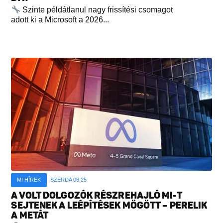
Szinte példátlanul nagy frissítési csomagot
adott ki a Microsoft a 2026...
MI HÍREK
SZERDA 06:25
A VOLT DOLGOZÓK RÉSZREHAJLÓ MI-T
SEJTENEK A LEÉPÍTÉSEK MÖGÖTT – PERELIK
A METÁT