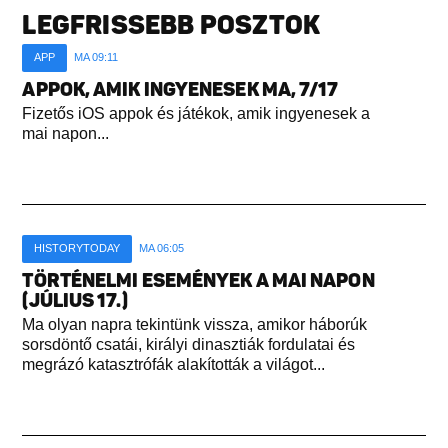
LEGFRISSEBB POSZTOK
APP
MA 09:11
APPOK, AMIK INGYENESEK MA, 7/17
Fizetős iOS appok és játékok, amik ingyenesek a
mai napon...
HISTORYTODAY
MA 06:05
TÖRTÉNELMI ESEMÉNYEK A MAI NAPON
(JÚLIUS 17.)
Ma olyan napra tekintünk vissza, amikor háborúk
sorsdöntő csatái, királyi dinasztiák fordulatai és
megrázó katasztrófák alakították a világot...