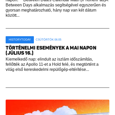
Between Days alkalmazás segítségével egyszerűen és
gyorsan meghatározható, hány nap van két dátum
között...
HISTORYTODAY
CSÜTÖRTÖK 06:05
TÖRTÉNELMI ESEMÉNYEK A MAI NAPON
(JÚLIUS 16.)
Kiemelkedő nap: elindult az iszlám időszámítás,
fellőtték az Apollo 11-et a Hold felé, és megtörtént a
világ első kereskedelmi repülőgép-eltérítése...