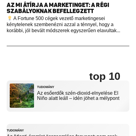
AZ MI ÁTÍRJA A MARKETINGET: A RÉGI
SZABÁLYOKNAK BEFELLEGZETT
A Fortune 500 cégek vezető marketingesei
kénytelenek szembenézni azzal a ténnyel, hogy a
korábbi, jól bevált módszerek egyszerűen elavultak...
top 10
TUDOMÁNY
Az esőerdők szén-dioxid-elnyelése El
Niño alatt leáll – idén jöhet a mélypont
TUDOMÁNY