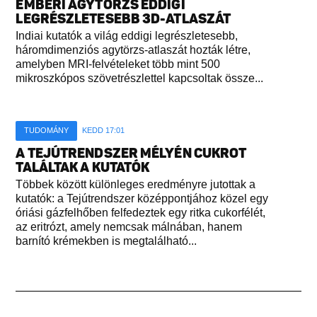
EMBERI AGYTÖRZS EDDIGI
LEGRÉSZLETESEBB 3D-ATLASZÁT
Indiai kutatók a világ eddigi legrészletesebb,
háromdimenziós agytörzs-atlaszát hozták létre,
amelyben MRI-felvételeket több mint 500
mikroszkópos szövetrészlettel kapcsoltak össze...
TUDOMÁNY
KEDD 17:01
A TEJÚTRENDSZER MÉLYÉN CUKROT
TALÁLTAK A KUTATÓK
Többek között különleges eredményre jutottak a
kutatók: a Tejútrendszer középpontjához közel egy
óriási gázfelhőben felfedeztek egy ritka cukorfélét,
az eritrózt, amely nemcsak málnában, hanem
barnító krémekben is megtalálható...