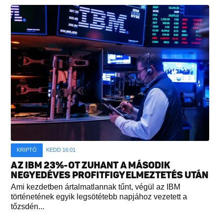
KRIPTÓ
KEDD 16:01
AZ IBM 23%-OT ZUHANT A MÁSODIK
NEGYEDÉVES PROFITFIGYELMEZTETÉS UTÁN
Ami kezdetben ártalmatlannak tűnt, végül az IBM
történetének egyik legsötétebb napjához vezetett a
tőzsdén...