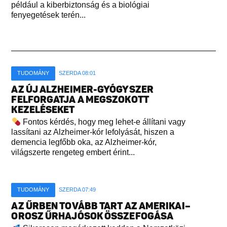
például a kiberbiztonság és a biológiai
fenyegetések terén...
TUDOMÁNY
SZERDA 08:01
AZ ÚJ ALZHEIMER-GYÓGYSZER
FELFORGATJA A MEGSZOKOTT
KEZELÉSEKET
Fontos kérdés, hogy meg lehet-e állítani vagy
lassítani az Alzheimer-kór lefolyását, hiszen a
demencia legfőbb oka, az Alzheimer-kór,
világszerte rengeteg embert érint...
TUDOMÁNY
SZERDA 07:49
AZ ŰRBEN TOVÁBB TART AZ AMERIKAI–
OROSZ ŰRHAJÓSOK ÖSSZEFOGÁSA