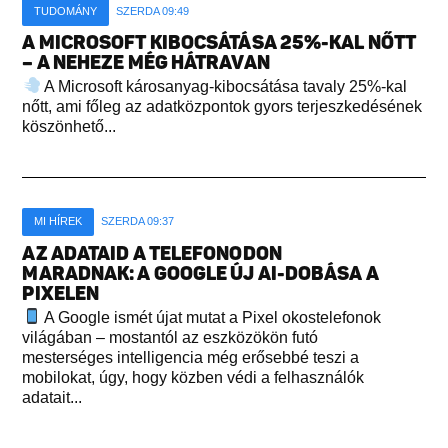
TUDOMÁNY
SZERDA 09:49
A MICROSOFT KIBOCSÁTÁSA 25%-KAL NŐTT
– A NEHEZE MÉG HÁTRAVAN
A Microsoft károsanyag-kibocsátása tavaly 25%-kal
nőtt, ami főleg az adatközpontok gyors terjeszkedésének
köszönhető...
MI HÍREK
SZERDA 09:37
AZ ADATAID A TELEFONODON
MARADNAK: A GOOGLE ÚJ AI-DOBÁSA A
PIXELEN
A Google ismét újat mutat a Pixel okostelefonok
világában – mostantól az eszközökön futó
mesterséges intelligencia még erősebbé teszi a
mobilokat, úgy, hogy közben védi a felhasználók
adatait...