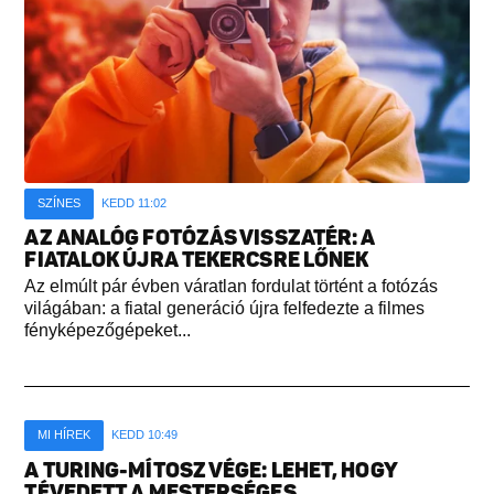
SZÍNES
KEDD 11:02
AZ ANALÓG FOTÓZÁS VISSZATÉR: A
FIATALOK ÚJRA TEKERCSRE LŐNEK
Az elmúlt pár évben váratlan fordulat történt a fotózás
világában: a fiatal generáció újra felfedezte a filmes
fényképezőgépeket...
MI HÍREK
KEDD 10:49
A TURING-MÍTOSZ VÉGE: LEHET, HOGY
TÉVEDETT A MESTERSÉGES