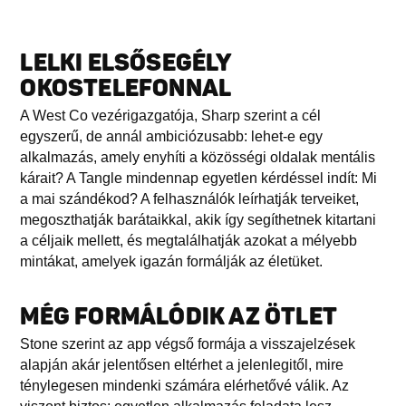
LELKI ELSŐSEGÉLY
OKOSTELEFONNAL
A West Co vezérigazgatója, Sharp szerint a cél
egyszerű, de annál ambiciózusabb: lehet-e egy
alkalmazás, amely enyhíti a közösségi oldalak mentális
kárait? A Tangle mindennap egyetlen kérdéssel indít: Mi
a mai szándékod? A felhasználók leírhatják terveiket,
megoszthatják barátaikkal, akik így segíthetnek kitartani
a céljaik mellett, és megtalálhatják azokat a mélyebb
mintákat, amelyek igazán formálják az életüket.
MÉG FORMÁLÓDIK AZ ÖTLET
Stone szerint az app végső formája a visszajelzések
alapján akár jelentősen eltérhet a jelenlegitől, mire
ténylegesen mindenki számára elérhetővé válik. Az