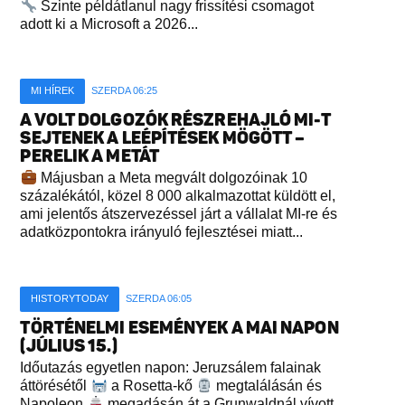
Szinte példátlanul nagy frissítési csomagot
adott ki a Microsoft a 2026...
MI HÍREK
SZERDA 06:25
A VOLT DOLGOZÓK RÉSZREHAJLÓ MI-T
SEJTENEK A LEÉPÍTÉSEK MÖGÖTT –
PERELIK A METÁT
Májusban a Meta megvált dolgozóinak 10
százalékától, közel 8 000 alkalmazottat küldött el,
ami jelentős átszervezéssel járt a vállalat MI-re és
adatközpontokra irányuló fejlesztései miatt...
HISTORYTODAY
SZERDA 06:05
TÖRTÉNELMI ESEMÉNYEK A MAI NAPON
(JÚLIUS 15.)
Időutazás egyetlen napon: Jeruzsálem falainak
áttörésétől
a Rosetta-kő
megtalálásán és
Napoleon
megadásán át a Grunwaldnál vívott