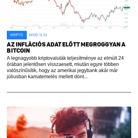
KRIPTÓ
KEDD 11:31
AZ INFLÁCIÓS ADAT ELŐTT MEGROGGYAN A
BITCOIN
A legnagyobb kriptovaluták teljesítménye az elmúlt 24
órában jelentősen visszaesett, miután egyre többen
valószínűsítik, hogy az amerikai jegybank akár már
júliusban kamatemelés mellett dönt...