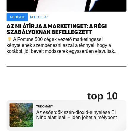
MI HÍREK
KEDD 10:37
AZ MI ÁTÍRJA A MARKETINGET: A RÉGI
SZABÁLYOKNAK BEFELLEGZETT
A Fortune 500 cégek vezető marketingesei
kénytelenek szembenézni azzal a ténnyel, hogy a
korábbi, jól bevált módszerek egyszerűen elavultak...
top 10
TUDOMÁNY
Az esőerdők szén-dioxid-elnyelése El
Niño alatt leáll – idén jöhet a mélypont