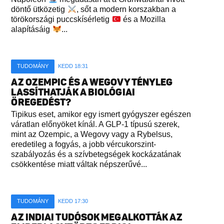
döntő ütközetig
, sőt a modern korszakban a
törökországi puccskísérletig
és a Mozilla
alapításáig
...
TUDOMÁNY
KEDD 18:31
AZ OZEMPIC ÉS A WEGOVY TÉNYLEG
LASSÍTHATJÁK A BIOLÓGIAI
ÖREGEDÉST?
Tipikus eset, amikor egy ismert gyógyszer egészen
váratlan előnyöket kínál. A GLP-1 típusú szerek,
mint az Ozempic, a Wegovy vagy a Rybelsus,
eredetileg a fogyás, a jobb vércukorszint-
szabályozás és a szívbetegségek kockázatának
csökkentése miatt váltak népszerűvé...
TUDOMÁNY
KEDD 17:30
AZ INDIAI TUDÓSOK MEGALKOTTÁK AZ