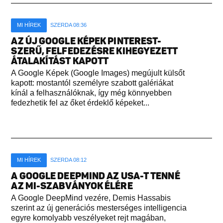
MI HÍREK
SZERDA 08:36
AZ ÚJ GOOGLE KÉPEK PINTEREST-
SZERŰ, FELFEDEZÉSRE KIHEGYEZETT
ÁTALAKÍTÁST KAPOTT
A Google Képek (Google Images) megújult külsőt
kapott: mostantól személyre szabott galériákat
kínál a felhasználóknak, így még könnyebben
fedezhetik fel az őket érdeklő képeket...
MI HÍREK
SZERDA 08:12
A GOOGLE DEEPMIND AZ USA-T TENNÉ
AZ MI-SZABVÁNYOK ÉLÉRE
A Google DeepMind vezére, Demis Hassabis
szerint az új generációs mesterséges intelligencia
egyre komolyabb veszélyeket rejt magában,