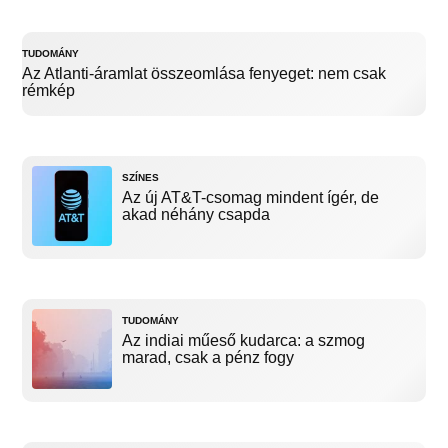
TUDOMÁNY
Az Atlanti-áramlat összeomlása fenyeget: nem csak
rémkép
SZÍNES
Az új AT&T-csomag mindent ígér, de
akad néhány csapda
TUDOMÁNY
Az indiai műeső kudarca: a szmog
marad, csak a pénz fogy