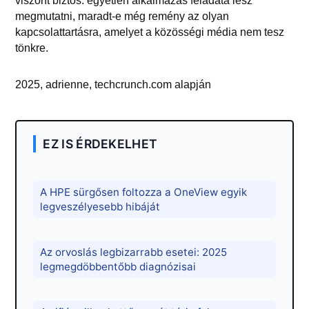
viszont biztos: egyetlen alkalmazás feladata lesz
megmutatni, maradt-e még remény az olyan
kapcsolattartásra, amelyet a közösségi média nem tesz
tönkre.
2025, adrienne, techcrunch.com alapján
EZ IS ÉRDEKELHET
A HPE sürgősen foltozza a OneView egyik
legveszélyesebb hibáját
Az orvoslás legbizarrabb esetei: 2025
legmegdöbbentőbb diagnózisai