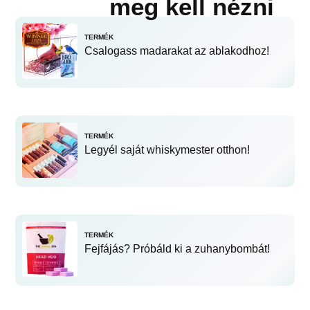
meg kell nézni
TERMÉK
Csalogass madarakat az ablakodhoz!
TERMÉK
Legyél saját whiskymester otthon!
TERMÉK
Fejfájás? Próbáld ki a zuhanybombát!