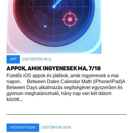
APP
CSÜTÖRTÖK 09:11
APPOK, AMIK INGYENESEK MA, 7/16
Fizetős iOS appok és játékok, amik ingyenesek a mai
napon. Between Dates Calendar Math (iPhone/iPad)A
Between Days alkalmazás segítségével egyszerűen és
gyorsan meghatározható, hány nap van két dátum
között...
HISTORYTODAY
CSÜTÖRTÖK 06:05