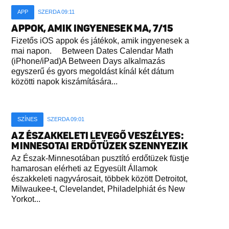
APP
SZERDA 09:11
APPOK, AMIK INGYENESEK MA, 7/15
Fizetős iOS appok és játékok, amik ingyenesek a
mai napon. Between Dates Calendar Math
(iPhone/iPad)A Between Days alkalmazás
egyszerű és gyors megoldást kínál két dátum
közötti napok kiszámítására...
SZÍNES
SZERDA 09:01
AZ ÉSZAKKELETI LEVEGŐ VESZÉLYES:
MINNESOTAI ERDŐTÜZEK SZENNYEZIK
Az Észak-Minnesotában pusztító erdőtüzek füstje
hamarosan elérheti az Egyesült Államok
északkeleti nagyvárosait, többek között Detroitot,
Milwaukee-t, Clevelandet, Philadelphiát és New
Yorkot...