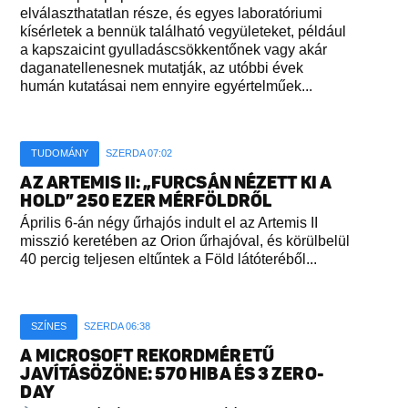
elválaszthatatlan része, és egyes laboratóriumi
kísérletek a bennük található vegyületeket, például
a kapszaicint gyulladáscsökkentőnek vagy akár
daganatellenesnek mutatják, az utóbbi évek
humán kutatásai nem ennyire egyértelműek...
TUDOMÁNY
SZERDA 07:02
AZ ARTEMIS II: „FURCSÁN NÉZETT KI A
HOLD” 250 EZER MÉRFÖLDRŐL
Április 6-án négy űrhajós indult el az Artemis II
misszió keretében az Orion űrhajóval, és körülbelül
40 percig teljesen eltűntek a Föld látóteréből...
SZÍNES
SZERDA 06:38
A MICROSOFT REKORDMÉRETŰ
JAVÍTÁSÖZÖNE: 570 HIBA ÉS 3 ZERO-
DAY