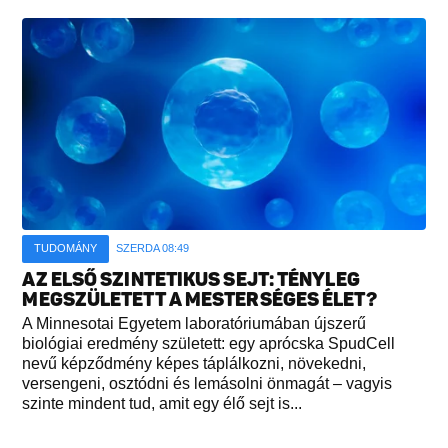
TUDOMÁNY
SZERDA 08:49
AZ ELSŐ SZINTETIKUS SEJT: TÉNYLEG
MEGSZÜLETETT A MESTERSÉGES ÉLET?
A Minnesotai Egyetem laboratóriumában újszerű
biológiai eredmény született: egy aprócska SpudCell
nevű képződmény képes táplálkozni, növekedni,
versengeni, osztódni és lemásolni önmagát – vagyis
szinte mindent tud, amit egy élő sejt is...