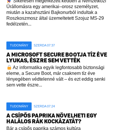
Sikeresen megérkezett kedden a Nemzetközi
Űrállomásra egy amerikai–orosz személyzet,
miután a kazahsztáni Bajkonurból indultak a
Roszkoszmosz által üzemeltetett Szojuz MS-29
fedélzetén...
TUDOMÁNY
SZERDA 07:37
A MICROSOFT SECURE BOOTJA TÍZ ÉVE
LYUKAS, ÉSZRE SEM VETTÉK
Az informatika egyik legfontosabb biztonsági
eleme, a Secure Boot, már csaknem tíz éve
lényegében védtelenné vált – és ezt eddig senki
sem vette észre...
TUDOMÁNY
SZERDA 07:24
A CSÍPŐS PAPRIKA NÖVELHETI EGY
HALÁLOS RÁK KOCKÁZATÁT?
Bár a csípős paprika számos kultúra