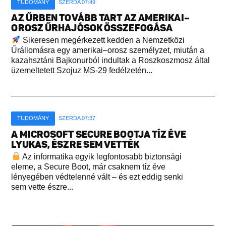
TUDOMÁNY
SZERDA 07:49
AZ ŰRBEN TOVÁBB TART AZ AMERIKAI–
OROSZ ŰRHAJÓSOK ÖSSZEFOGÁSA
Sikeresen megérkezett kedden a Nemzetközi
Űrállomásra egy amerikai–orosz személyzet, miután a
kazahsztáni Bajkonurból indultak a Roszkoszmosz által
üzemeltetett Szojuz MS-29 fedélzetén...
TUDOMÁNY
SZERDA 07:37
A MICROSOFT SECURE BOOTJA TÍZ ÉVE
LYUKAS, ÉSZRE SEM VETTÉK
Az informatika egyik legfontosabb biztonsági
eleme, a Secure Boot, már csaknem tíz éve
lényegében védtelenné vált – és ezt eddig senki
sem vette észre...