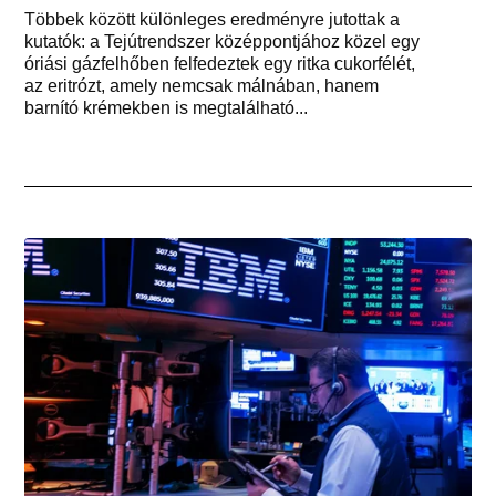
Többek között különleges eredményre jutottak a
kutatók: a Tejútrendszer középpontjához közel egy
óriási gázfelhőben felfedeztek egy ritka cukorfélét,
az eritrózt, amely nemcsak málnában, hanem
barnító krémekben is megtalálható...