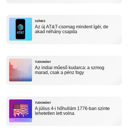
SZÍNES
Az új AT&T-csomag mindent ígér, de
akad néhány csapda
TUDOMÁNY
Az indiai műeső kudarca: a szmog
marad, csak a pénz fogy
TUDOMÁNY
A július 4-i hőhullám 1776-ban szinte
lehetetlen lett volna