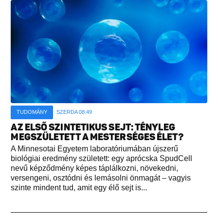
TUDOMÁNY
SZERDA 08:49
AZ ELSŐ SZINTETIKUS SEJT: TÉNYLEG
MEGSZÜLETETT A MESTERSÉGES ÉLET?
A Minnesotai Egyetem laboratóriumában újszerű
biológiai eredmény született: egy aprócska SpudCell
nevű képződmény képes táplálkozni, növekedni,
versengeni, osztódni és lemásolni önmagát – vagyis
szinte mindent tud, amit egy élő sejt is...