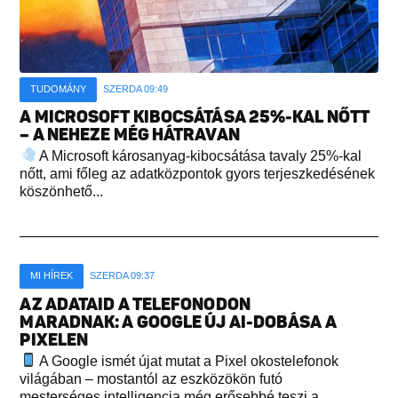
TUDOMÁNY
SZERDA 09:49
A MICROSOFT KIBOCSÁTÁSA 25%-KAL NŐTT
– A NEHEZE MÉG HÁTRAVAN
A Microsoft károsanyag-kibocsátása tavaly 25%-kal
nőtt, ami főleg az adatközpontok gyors terjeszkedésének
köszönhető...
MI HÍREK
SZERDA 09:37
AZ ADATAID A TELEFONODON
MARADNAK: A GOOGLE ÚJ AI-DOBÁSA A
PIXELEN
A Google ismét újat mutat a Pixel okostelefonok
világában – mostantól az eszközökön futó
mesterséges intelligencia még erősebbé teszi a