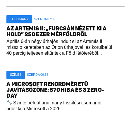
TUDOMÁNY
SZERDA 07:02
AZ ARTEMIS II: „FURCSÁN NÉZETT KI A
HOLD” 250 EZER MÉRFÖLDRŐL
Április 6-án négy űrhajós indult el az Artemis II
misszió keretében az Orion űrhajóval, és körülbelül
40 percig teljesen eltűntek a Föld látóteréből...
SZÍNES
SZERDA 06:38
A MICROSOFT REKORDMÉRETŰ
JAVÍTÁSÖZÖNE: 570 HIBA ÉS 3 ZERO-
DAY
Szinte példátlanul nagy frissítési csomagot
adott ki a Microsoft a 2026...