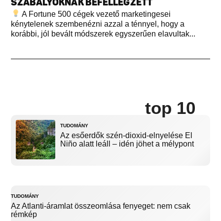
SZABÁLYOKNAK BEFELLEGZETT
A Fortune 500 cégek vezető marketingesei
kénytelenek szembenézni azzal a ténnyel, hogy a
korábbi, jól bevált módszerek egyszerűen elavultak...
top 10
TUDOMÁNY
Az esőerdők szén-dioxid-elnyelése El
Niño alatt leáll – idén jöhet a mélypont
TUDOMÁNY
Az Atlanti-áramlat összeomlása fenyeget: nem csak
rémkép