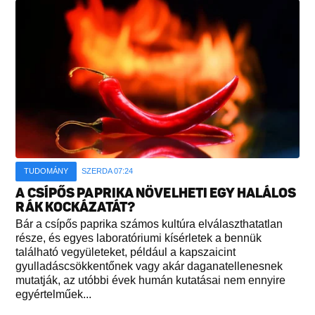
TUDOMÁNY
SZERDA 07:24
A CSÍPŐS PAPRIKA NÖVELHETI EGY HALÁLOS
RÁK KOCKÁZATÁT?
Bár a csípős paprika számos kultúra elválaszthatatlan
része, és egyes laboratóriumi kísérletek a bennük
található vegyületeket, például a kapszaicint
gyulladáscsökkentőnek vagy akár daganatellenesnek
mutatják, az utóbbi évek humán kutatásai nem ennyire
egyértelműek...