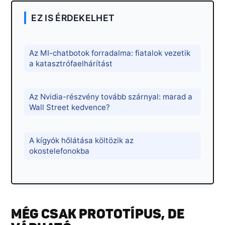
EZ IS ÉRDEKELHET
Az MI-chatbotok forradalma: fiatalok vezetik
a katasztrófaelhárítást
Az Nvidia-részvény tovább szárnyal: marad a
Wall Street kedvence?
A kígyók hőlátása költözik az
okostelefonokba
MÉG CSAK PROTOTÍPUS, DE