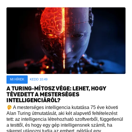
MI HÍREK
KEDD 10:49
A TURING-MÍTOSZ VÉGE: LEHET, HOGY
TÉVEDETT A MESTERSÉGES
INTELLIGENCIÁRÓL?
A mesterséges intelligencia kutatása 75 éve követi
Alan Turing útmutatását, aki két alapvető feltételezést
tett: az intelligencia létrehozható szoftverből, függetlenül
a testtől, és hogy egy gép intelligensnek számít, ha
sikerrel utánozni tudja az embert, például egy