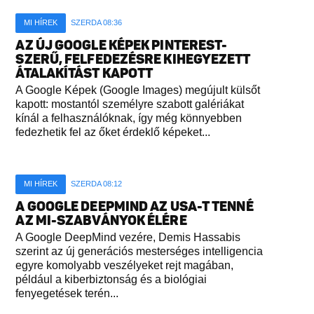
MI HÍREK
SZERDA 08:36
AZ ÚJ GOOGLE KÉPEK PINTEREST-
SZERŰ, FELFEDEZÉSRE KIHEGYEZETT
ÁTALAKÍTÁST KAPOTT
A Google Képek (Google Images) megújult külsőt
kapott: mostantól személyre szabott galériákat
kínál a felhasználóknak, így még könnyebben
fedezhetik fel az őket érdeklő képeket...
MI HÍREK
SZERDA 08:12
A GOOGLE DEEPMIND AZ USA-T TENNÉ
AZ MI-SZABVÁNYOK ÉLÉRE
A Google DeepMind vezére, Demis Hassabis
szerint az új generációs mesterséges intelligencia
egyre komolyabb veszélyeket rejt magában,
például a kiberbiztonság és a biológiai
fenyegetések terén...