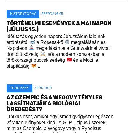
HISTORYTODAY
SZERDA 06:05
TÖRTÉNELMI ESEMÉNYEK A MAI NAPON
(JÚLIUS 15.)
Időutazás egyetlen napon: Jeruzsálem falainak
áttörésétől
a Rosetta-kő
megtalálásán és
Napoleon
megadásán át a Grunwaldnál vívott
döntő ütközetig
, sőt a modern korszakban a
törökországi puccskísérletig
és a Mozilla
alapításáig
...
TUDOMÁNY
KEDD 18:31
AZ OZEMPIC ÉS A WEGOVY TÉNYLEG
LASSÍTHATJÁK A BIOLÓGIAI
ÖREGEDÉST?
Tipikus eset, amikor egy ismert gyógyszer egészen
váratlan előnyöket kínál. A GLP-1 típusú szerek,
mint az Ozempic, a Wegovy vagy a Rybelsus,