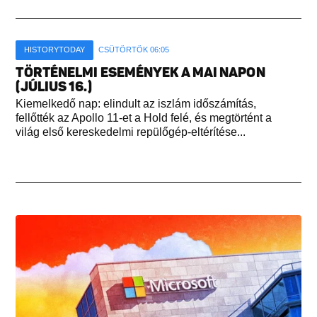
HISTORYTODAY
CSÜTÖRTÖK 06:05
TÖRTÉNELMI ESEMÉNYEK A MAI NAPON
(JÚLIUS 16.)
Kiemelkedő nap: elindult az iszlám időszámítás,
fellőtték az Apollo 11-et a Hold felé, és megtörtént a
világ első kereskedelmi repülőgép-eltérítése...