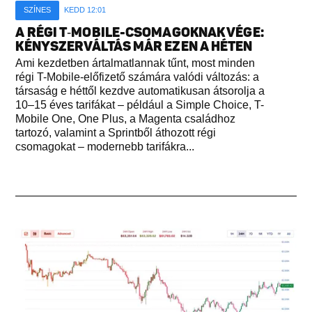
SZÍNES
KEDD 12:01
A RÉGI T‑MOBILE-CSOMAGOKNAK VÉGE:
KÉNYSZERVÁLTÁS MÁR EZEN A HÉTEN
Ami kezdetben ártalmatlannak tűnt, most minden
régi T-Mobile-előfizető számára valódi változás: a
társaság e héttől kezdve automatikusan átsorolja a
10–15 éves tarifákat – például a Simple Choice, T-
Mobile One, One Plus, a Magenta családhoz
tartozó, valamint a Sprintből áthozott régi
csomagokat – modernebb tarifákra...