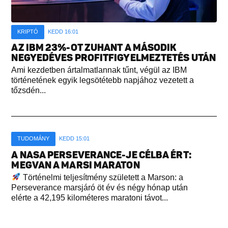
KRIPTÓ
KEDD 16:01
AZ IBM 23%-OT ZUHANT A MÁSODIK
NEGYEDÉVES PROFITFIGYELMEZTETÉS UTÁN
Ami kezdetben ártalmatlannak tűnt, végül az IBM
történetének egyik legsötétebb napjához vezetett a
tőzsdén...
TUDOMÁNY
KEDD 15:01
A NASA PERSEVERANCE-JE CÉLBA ÉRT:
MEGVAN A MARSI MARATON
Történelmi teljesítmény született a Marson: a
Perseverance marsjáró öt év és négy hónap után
elérte a 42,195 kilométeres maratoni távot...