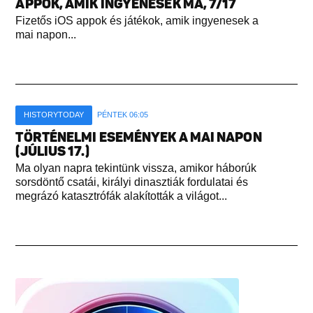
APPOK, AMIK INGYENESEK MA, 7/17
Fizetős iOS appok és játékok, amik ingyenesek a
mai napon...
HISTORYTODAY
PÉNTEK 06:05
TÖRTÉNELMI ESEMÉNYEK A MAI NAPON
(JÚLIUS 17.)
Ma olyan napra tekintünk vissza, amikor háborúk
sorsdöntő csatái, királyi dinasztiák fordulatai és
megrázó katasztrófák alakították a világot...