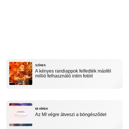
SZÍNES
A kényes randiappok felfedték másfél
millió felhasználó intim fotóit
MI HÍREK
Az MI végre átveszi a böngésződet