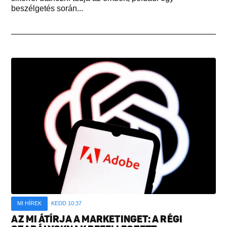
beszélgetés során...
MI HÍREK
KEDD 10:37
AZ MI ÁTÍRJA A MARKETINGET: A RÉGI