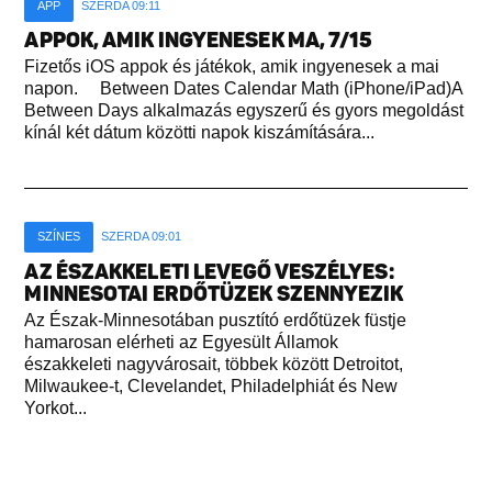
APP
SZERDA 09:11
APPOK, AMIK INGYENESEK MA, 7/15
Fizetős iOS appok és játékok, amik ingyenesek a mai
napon. Between Dates Calendar Math (iPhone/iPad)A
Between Days alkalmazás egyszerű és gyors megoldást
kínál két dátum közötti napok kiszámítására...
SZÍNES
SZERDA 09:01
AZ ÉSZAKKELETI LEVEGŐ VESZÉLYES:
MINNESOTAI ERDŐTÜZEK SZENNYEZIK
Az Észak-Minnesotában pusztító erdőtüzek füstje
hamarosan elérheti az Egyesült Államok
északkeleti nagyvárosait, többek között Detroitot,
Milwaukee-t, Clevelandet, Philadelphiát és New
Yorkot...