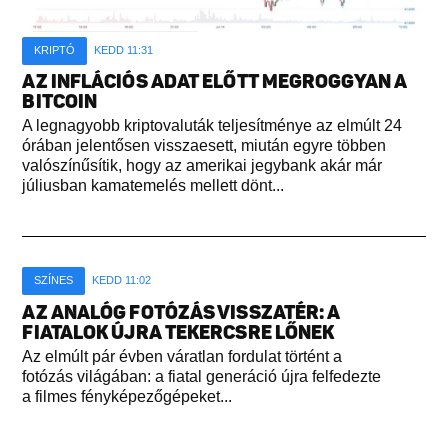
KRIPTÓ
KEDD 11:31
AZ INFLÁCIÓS ADAT ELŐTT MEGROGGYAN A
BITCOIN
A legnagyobb kriptovaluták teljesítménye az elmúlt 24
órában jelentősen visszaesett, miután egyre többen
valószínűsítik, hogy az amerikai jegybank akár már
júliusban kamatemelés mellett dönt...
SZÍNES
KEDD 11:02
AZ ANALÓG FOTÓZÁS VISSZATÉR: A
FIATALOK ÚJRA TEKERCSRE LŐNEK
Az elmúlt pár évben váratlan fordulat történt a
fotózás világában: a fiatal generáció újra felfedezte
a filmes fényképezőgépeket...