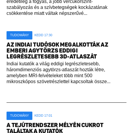
eredetileg a fogyás, a jobb vércukorszint-
szabályozás és a szívbetegségek kockázatának
csökkentése miatt váltak népszerűvé...
TUDOMÁNY
KEDD 17:30
AZ INDIAI TUDÓSOK MEGALKOTTÁK AZ
EMBERI AGYTÖRZS EDDIGI
LEGRÉSZLETESEBB 3D-ATLASZÁT
Indiai kutatók a világ eddigi legrészletesebb,
háromdimenziós agytörzs-atlaszát hozták létre,
amelyben MRI-felvételeket több mint 500
mikroszkópos szövetrészlettel kapcsoltak össze...
TUDOMÁNY
KEDD 17:01
A TEJÚTRENDSZER MÉLYÉN CUKROT
TALÁLTAK A KUTATÓK