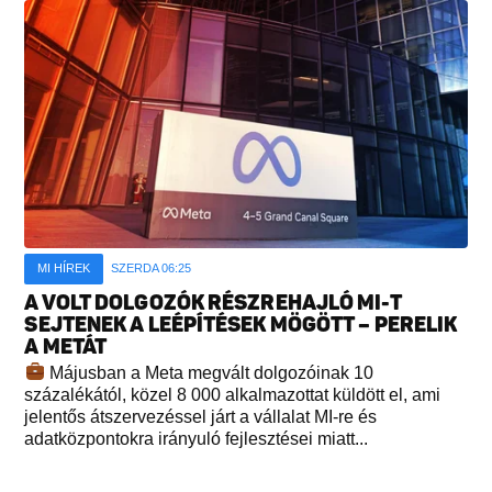
MI HÍREK
SZERDA 06:25
A VOLT DOLGOZÓK RÉSZREHAJLÓ MI-T
SEJTENEK A LEÉPÍTÉSEK MÖGÖTT – PERELIK
A METÁT
Májusban a Meta megvált dolgozóinak 10
százalékától, közel 8 000 alkalmazottat küldött el, ami
jelentős átszervezéssel járt a vállalat MI-re és
adatközpontokra irányuló fejlesztései miatt...