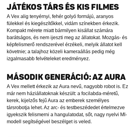
JÁTÉKOS TÁRS ÉS KIS FILMES
A Vex alig tenyérnyi, fehér golyó formájú, aranyos
fülekkel és kiegészítőkkel, vidám színekben érkezik.
Kompakt mérete miatt bármilyen kisállat számára
barátságos, és nem ijeszti meg az állatokat. Mozgás- és
képfelismerő rendszerével érzékeli, melyik állatot kell
követnie; a talajhoz közeli kameraállás pedig még
izgalmasabb felvételeket eredményez.
MÁSODIK GENERÁCIÓ: AZ AURA
A Vex mellett érkezik az Aura nevű, nagyobb robot is. Ez
már nem háziállatoknak készült: a focilabda-méretű,
kerek, kijelzős fejű Aura az emberek személyes
társrobotja lehet. Az arc- és testbeszédedet értelmezve
igyekszik felismerni a hangulatodat, sőt, nagy nyelvi MI-
modell segítségével beszélget is veled.