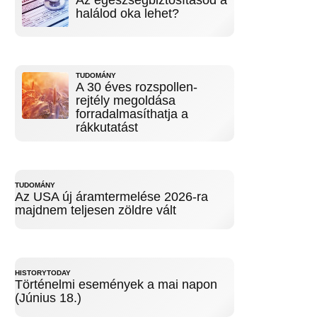
Az egészségbiztosításod a
halálod oka lehet?
TUDOMÁNY
A 30 éves rozspollen-
rejtély megoldása
forradalmasíthatja a
rákkutatást
TUDOMÁNY
Az USA új áramtermelése 2026-ra
majdnem teljesen zöldre vált
HISTORYTODAY
Történelmi események a mai napon
(Június 18.)