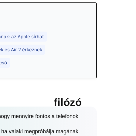
nak: az Apple sírhat
ek és Air 2 érkeznek
lcsó
filózó
 hogy mennyire fontos a telefonok
g, ha valaki megpróbálja magának