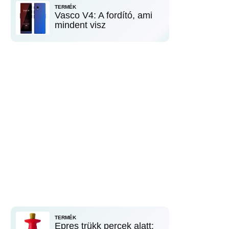
TERMÉK
Vasco V4: A fordító, ami
mindent visz
TERMÉK
Epres trükk percek alatt: