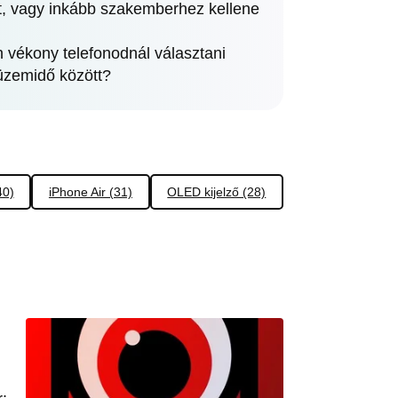
át, vagy inkább szakemberhez kellene
n vékony telefonodnál választani
 üzemidő között?
40)
iPhone Air (31)
OLED kijelző (28)