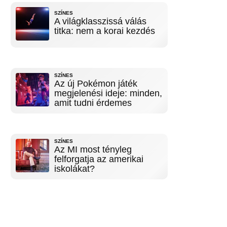
SZÍNES
A világklasszissá válás
titka: nem a korai kezdés
SZÍNES
Az új Pokémon játék
megjelenési ideje: minden,
amit tudni érdemes
SZÍNES
Az MI most tényleg
felforgatja az amerikai
iskolákat?