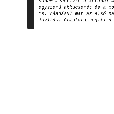
hanem megőrizte a korábbi 
egyszerű akkucserét és a m
is, ráadásul már az első n
javítási útmutató segíti a