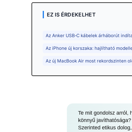
EZ IS ÉRDEKELHET
Az Anker USB‑C kábelek árháborút indíta
Az iPhone új korszaka: hajlítható modell
Az új MacBook Air most rekordszinten o
Te mit gondolsz arról,
könnyű javíthatósága?
Szerinted etikus dolo