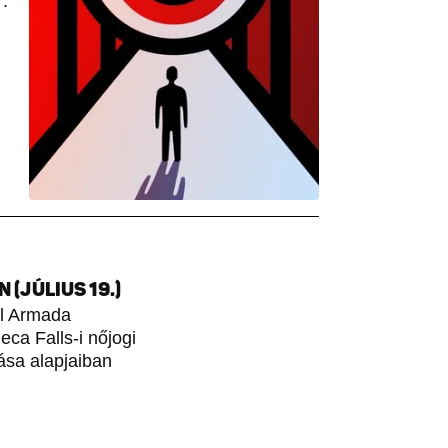
:
(JÚLIUS 19.)
ol Armada
ca Falls-i nőjogi
ása alapjaiban