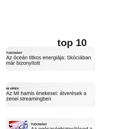
top 10
TUDOMÁNY
Az óceán titkos energiája: Skóciában
már bizonyított
MI HÍREK
Az MI hamis énekesei: átverések a
zenei streamingben
TUDOMÁNY