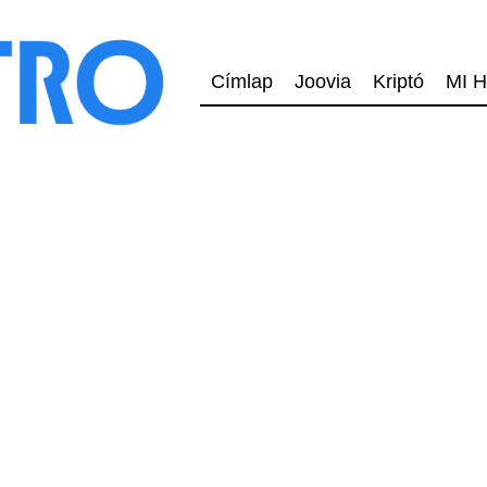
Címlap
Joovia
Kriptó
MI H