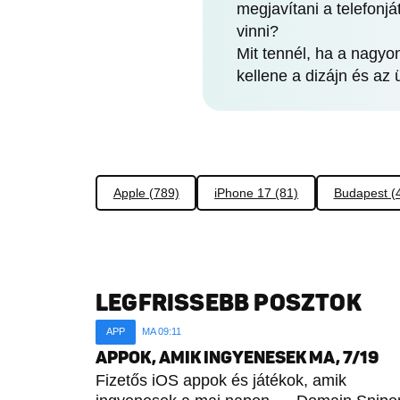
megjavítani a telefonj
vinni?
Mit tennél, ha a nagyo
kellene a dizájn és az
Apple (789)
iPhone 17 (81)
Budapest (
LEGFRISSEBB POSZTOK
APP
MA 09:11
APPOK, AMIK INGYENESEK MA, 7/19
Fizetős iOS appok és játékok, amik