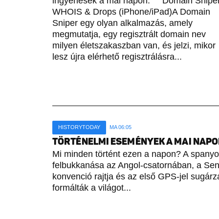
ingyenesek a mai napon. Domain Sniper
WHOIS & Drops (iPhone/iPad)A Domain
Sniper egy olyan alkalmazás, amely
megmutatja, egy regisztrált domain nev
milyen életszakaszban van, és jelzi, mikor
lesz újra elérhető regisztrálásra...
HISTORYTODAY
MA 06:05
TÖRTÉNELMI ESEMÉNYEK A MAI NAPON 
Mi minden történt ezen a napon? A spany
felbukkanása az Angol-csatornában, a Sene
konvenció rajtja és az első GPS-jel sugárz
formálták a világot...