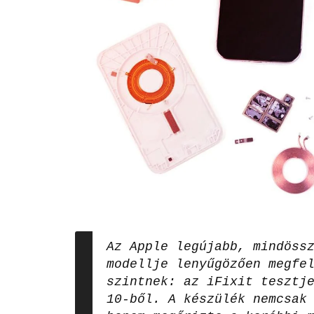
Az Apple legújabb, mindöss
modellje lenyűgözően megfe
szintnek: az iFixit tesztj
10-ből. A készülék nemcsak