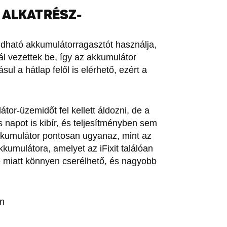
 ALKATRÉSZ-
ldható akkumulátorragasztót használja,
l vezettek be, így az akkumulátor
l a hátlap felől is elérhető, ezért a
tor-üzemidőt fel kellett áldozni, de a
s napot is kibír, és teljesítményben sem
akkumulátor pontosan ugyanaz, mint az
kkumulátora, amelyet az iFixit találóan
 miatt könnyen cserélhető, és nagyobb
án