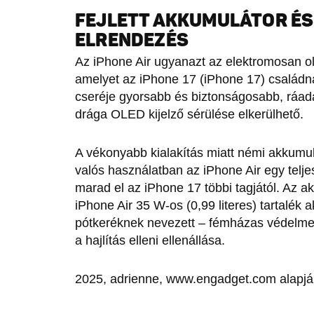
FEJLETT AKKUMULÁTOR ÉS
ELRENDEZÉS
Az iPhone Air ugyanazt az elektromosan o
amelyet az iPhone 17 (iPhone 17) családná
cseréje gyorsabb és biztonságosabb, ráadásu
drága OLED kijelző sérülése elkerülhető.
A vékonyabb kialakítás miatt némi akkumulá
valós használatban az iPhone Air egy telje
marad el az iPhone 17 többi tagjától. Az 
iPhone Air 35 W-os (0,99 literes) tartalék a
pótkeréknek nevezett – fémházas védelme
a hajlítás elleni ellenállása.
2025, adrienne, www.engadget.com alapj