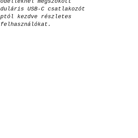
modelleknél megszokott
oduláris USB-C csatlakozót
aptól kezdve részletes
 felhasználókat.