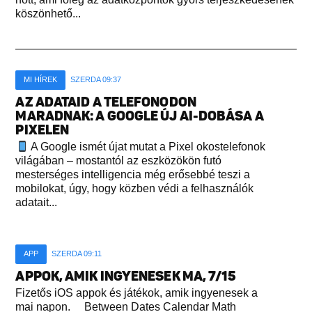
köszönhető...
MI HÍREK
SZERDA 09:37
AZ ADATAID A TELEFONODON
MARADNAK: A GOOGLE ÚJ AI-DOBÁSA A
PIXELEN
A Google ismét újat mutat a Pixel okostelefonok
világában – mostantól az eszközökön futó
mesterséges intelligencia még erősebbé teszi a
mobilokat, úgy, hogy közben védi a felhasználók
adatait...
APP
SZERDA 09:11
APPOK, AMIK INGYENESEK MA, 7/15
Fizetős iOS appok és játékok, amik ingyenesek a
mai napon. Between Dates Calendar Math