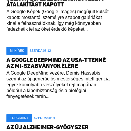
ÁTALAKÍTÁST KAPOTT
A Google Képek (Google Images) megújult külsőt
kapott: mostantól személyre szabott galériákat
kínál a felhasználóknak, így még könnyebben
fedezhetik fel az őket érdeklő képeket...
MI HÍREK
SZERDA 08:12
A GOOGLE DEEPMIND AZ USA-T TENNÉ
AZ MI-SZABVÁNYOK ÉLÉRE
A Google DeepMind vezére, Demis Hassabis
szerint az új generációs mesterséges intelligencia
egyre komolyabb veszélyeket rejt magában,
például a kiberbiztonság és a biológiai
fenyegetések terén...
TUDOMÁNY
SZERDA 08:01
AZ ÚJ ALZHEIMER-GYÓGYSZER