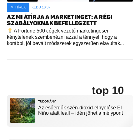
MI HÍREK
KEDD 10:37
AZ MI ÁTÍRJA A MARKETINGET: A RÉGI
SZABÁLYOKNAK BEFELLEGZETT
A Fortune 500 cégek vezető marketingesei
kénytelenek szembenézni azzal a ténnyel, hogy a
korábbi, jól bevált módszerek egyszerűen elavultak...
top 10
TUDOMÁNY
Az esőerdők szén-dioxid-elnyelése El
Niño alatt leáll – idén jöhet a mélypont