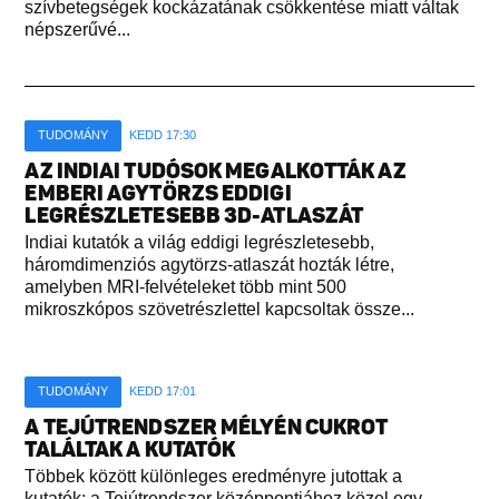
szívbetegségek kockázatának csökkentése miatt váltak
népszerűvé...
TUDOMÁNY
KEDD 17:30
AZ INDIAI TUDÓSOK MEGALKOTTÁK AZ
EMBERI AGYTÖRZS EDDIGI
LEGRÉSZLETESEBB 3D-ATLASZÁT
Indiai kutatók a világ eddigi legrészletesebb,
háromdimenziós agytörzs-atlaszát hozták létre,
amelyben MRI-felvételeket több mint 500
mikroszkópos szövetrészlettel kapcsoltak össze...
TUDOMÁNY
KEDD 17:01
A TEJÚTRENDSZER MÉLYÉN CUKROT
TALÁLTAK A KUTATÓK
Többek között különleges eredményre jutottak a
kutatók: a Tejútrendszer középpontjához közel egy