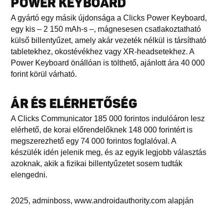
POWER KEYBOARD
A gyártó egy másik újdonsága a Clicks Power Keyboard,
egy kis – 2 150 mAh-s –, mágnesesen csatlakoztatható
külső billentyűzet, amely akár vezeték nélkül is társítható
tabletekhez, okostévékhez vagy XR-headsetekhez. A
Power Keyboard önállóan is tölthető, ajánlott ára 40 000
forint körül várható.
ÁR ÉS ELÉRHETŐSÉG
A Clicks Communicator 185 000 forintos indulóáron lesz
elérhető, de korai előrendelőknek 148 000 forintért is
megszerezhető egy 74 000 forintos foglalóval. A
készülék idén jelenik meg, és az egyik legjobb választás
azoknak, akik a fizikai billentyűzetet sosem tudták
elengedni.
2025, adminboss, www.androidauthority.com alapján