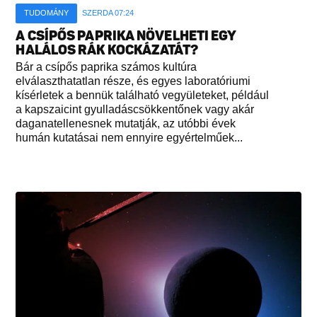
TUDOMÁNY
SZERDA 07:24
A CSÍPŐS PAPRIKA NÖVELHETI EGY
HALÁLOS RÁK KOCKÁZATÁT?
Bár a csípős paprika számos kultúra
elválaszthatatlan része, és egyes laboratóriumi
kísérletek a bennük található vegyületeket, például
a kapszaicint gyulladáscsökkentőnek vagy akár
daganatellenesnek mutatják, az utóbbi évek
humán kutatásai nem ennyire egyértelműek...