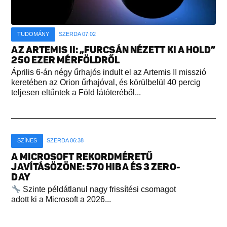
TUDOMÁNY
SZERDA 07:02
AZ ARTEMIS II: „FURCSÁN NÉZETT KI A HOLD”
250 EZER MÉRFÖLDRŐL
Április 6-án négy űrhajós indult el az Artemis II misszió
keretében az Orion űrhajóval, és körülbelül 40 percig
teljesen eltűntek a Föld látóteréből...
SZÍNES
SZERDA 06:38
A MICROSOFT REKORDMÉRETŰ
JAVÍTÁSÖZÖNE: 570 HIBA ÉS 3 ZERO-
DAY
Szinte példátlanul nagy frissítési csomagot
adott ki a Microsoft a 2026...