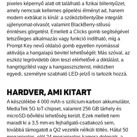
pixeles képernyő alatt ott található a fizikai billentyűzet,
amely nemcsak kellemes gépelési élményt ad, hanem
modern extrákat is kínál: a szóközbillentyűbe integrált
ujjlenyomat-olvasót, valamint BlackBerry-stílusú
érintéses görgetést. Emellett a Clicks gomb segítségével
tetszőleges alkalmazás vagy funkció indítható, míg a
Prompt Key nevű oldalsó gomb egyetlen nyomással
aktiválja a hangalapú bevitel lehetőségét. Más szóval, az
eszköz legrövidebb úton teszi elérhetővé a diktálást, a
hangrögzítést vagy a hangasszisztenst, miközben
egyedi, személyre szabható LED-jelző is tartozik hozzá.
HARDVER, AMI KITART
A készülékbe 4 000 mAh-s szilícium-karbon akkumulátor,
MediaTek 5G IoT-chipset, valamint 256 GB tárhely és
microSD-bővítési lehetőség került. Ezek mellett nem
maradt ki a 3,5 mm-es fejhallgató-csatlakozó sem,
továbbá támogatott a Qi2 vezeték nélküli töltés. Hátul 50
megapixeles, elöl 24 megapixeles kamera dolgozik, a