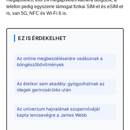
telefon pedig egyszerre támogat fizikai SIM-et és eSIM-et
is, van 5G, NFC és Wi‑Fi 6 is.
EZ IS ÉRDEKELHET
Az online megbeszéléseidre vadásznak a
böngészőbővítmények
Az életkor sem akadály: gyógyulhatnak az
idegek gerincsérülés után
Az univerzum hajnalának szupernóváját
kapta lencsevégre a James Webb