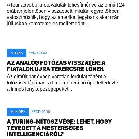
A legnagyobb kriptovaluták teljesítménye az elmúlt 24
órában jelentősen visszaesett, miután egyre többen
valószínűsítik, hogy az amerikai jegybank akár már
júliusban kamatemelés mellett dönt...
SZÍNES
KEDD 11:02
AZ ANALÓG FOTÓZÁS VISSZATÉR: A
FIATALOK ÚJRA TEKERCSRE LŐNEK
Az elmúlt pár évben váratlan fordulat történt a
fotózás világában: a fiatal generáció újra felfedezte
a filmes fényképezőgépeket...
MI HÍREK
KEDD 10:49
A TURING-MÍTOSZ VÉGE: LEHET, HOGY
TÉVEDETT A MESTERSÉGES
INTELLIGENCIÁRÓL?