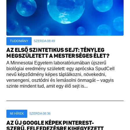
TUDOMÁNY
SZERDA 08:49
AZ ELSŐ SZINTETIKUS SEJT: TÉNYLEG
MEGSZÜLETETT A MESTERSÉGES ÉLET?
A Minnesotai Egyetem laboratóriumában újszerű
biológiai eredmény született: egy aprócska SpudCell
nevű képződmény képes táplálkozni, növekedni,
versengeni, osztódni és lemásolni önmagát – vagyis
szinte mindent tud, amit egy élő sejt is...
MI HÍREK
SZERDA 08:36
AZ ÚJ GOOGLE KÉPEK PINTEREST-
SZERŰ, FELFEDEZÉSRE KIHEGYEZETT