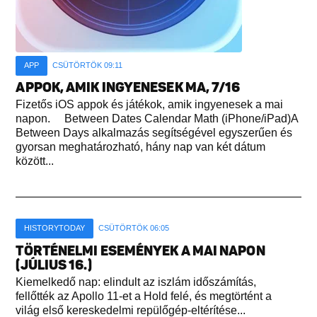
APP
CSÜTÖRTÖK 09:11
APPOK, AMIK INGYENESEK MA, 7/16
Fizetős iOS appok és játékok, amik ingyenesek a mai
napon. Between Dates Calendar Math (iPhone/iPad)A
Between Days alkalmazás segítségével egyszerűen és
gyorsan meghatározható, hány nap van két dátum
között...
HISTORYTODAY
CSÜTÖRTÖK 06:05
TÖRTÉNELMI ESEMÉNYEK A MAI NAPON
(JÚLIUS 16.)
Kiemelkedő nap: elindult az iszlám időszámítás,
fellőtték az Apollo 11-et a Hold felé, és megtörtént a
világ első kereskedelmi repülőgép-eltérítése...