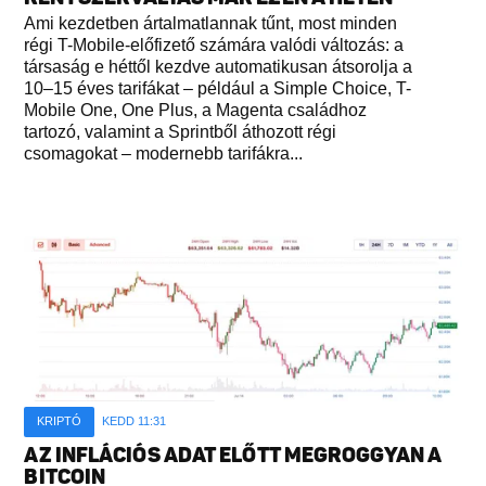
Ami kezdetben ártalmatlannak tűnt, most minden
régi T-Mobile-előfizető számára valódi változás: a
társaság e héttől kezdve automatikusan átsorolja a
10–15 éves tarifákat – például a Simple Choice, T-
Mobile One, One Plus, a Magenta családhoz
tartozó, valamint a Sprintből áthozott régi
csomagokat – modernebb tarifákra...
KRIPTÓ
KEDD 11:31
AZ INFLÁCIÓS ADAT ELŐTT MEGROGGYAN A
BITCOIN