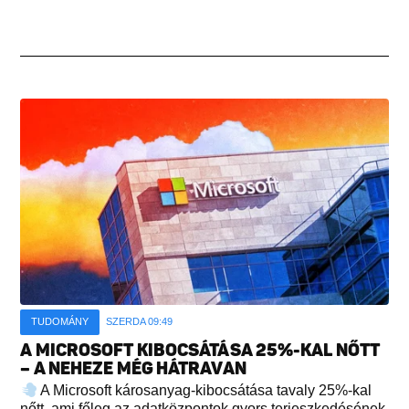
TUDOMÁNY
SZERDA 09:49
A MICROSOFT KIBOCSÁTÁSA 25%-KAL NŐTT
– A NEHEZE MÉG HÁTRAVAN
A Microsoft károsanyag-kibocsátása tavaly 25%-kal
nőtt, ami főleg az adatközpontok gyors terjeszkedésének