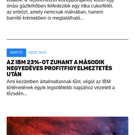
óriási gázfelhőben felfedeztek egy ritka cukorfélét,
az eritrózt, amely nemcsak málnában, hanem
barnító krémekben is megtalálható...
KRIPTÓ
KEDD 16:01
AZ IBM 23%-OT ZUHANT A MÁSODIK
NEGYEDÉVES PROFITFIGYELMEZTETÉS
UTÁN
Ami kezdetben ártalmatlannak tűnt, végül az IBM
történetének egyik legsötétebb napjához vezetett a
tőzsdén...