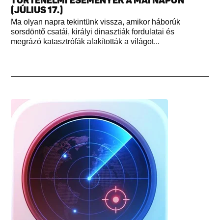
TÖRTÉNELMI ESEMÉNYEK A MAI NAPON
(JÚLIUS 17.)
Ma olyan napra tekintünk vissza, amikor háborúk
sorsdöntő csatái, királyi dinasztiák fordulatai és
megrázó katasztrófák alakították a világot...