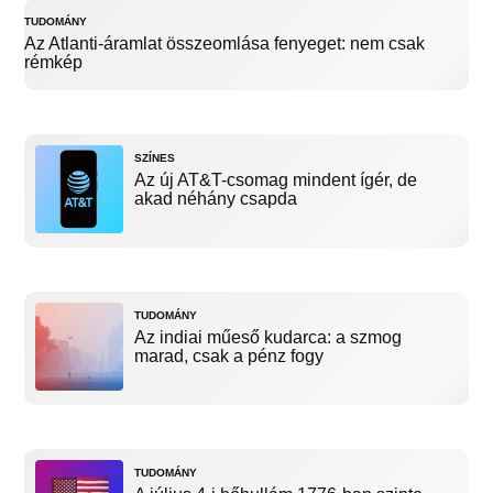
TUDOMÁNY
Az Atlanti-áramlat összeomlása fenyeget: nem csak
rémkép
SZÍNES
Az új AT&T-csomag mindent ígér, de
akad néhány csapda
TUDOMÁNY
Az indiai műeső kudarca: a szmog
marad, csak a pénz fogy
TUDOMÁNY