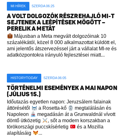
MI HÍREK
SZERDA 06:25
A VOLT DOLGOZÓK RÉSZREHAJLÓ MI-T
SEJTENEK A LEÉPÍTÉSEK MÖGÖTT –
PERELIK A METÁT
Májusban a Meta megvált dolgozóinak 10
százalékától, közel 8 000 alkalmazottat küldött el,
ami jelentős átszervezéssel járt a vállalat MI-re és
adatközpontokra irányuló fejlesztései miatt...
HISTORYTODAY
SZERDA 06:05
TÖRTÉNELMI ESEMÉNYEK A MAI NAPON
(JÚLIUS 15.)
Időutazás egyetlen napon: Jeruzsálem falainak
áttörésétől
a Rosetta-kő
megtalálásán és
Napoleon
megadásán át a Grunwaldnál vívott
döntő ütközetig
, sőt a modern korszakban a
törökországi puccskísérletig
és a Mozilla
alapításáig
...