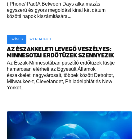
(iPhone/iPad)A Between Days alkalmazás
egyszerű és gyors megoldást kínál két dátum
közötti napok kiszámítására...
SZÍNES
SZERDA 09:01
AZ ÉSZAKKELETI LEVEGŐ VESZÉLYES:
MINNESOTAI ERDŐTÜZEK SZENNYEZIK
Az Észak-Minnesotában pusztító erdőtüzek füstje
hamarosan elérheti az Egyesült Államok
északkeleti nagyvárosait, többek között Detroitot,
Milwaukee-t, Clevelandet, Philadelphiát és New
Yorkot...