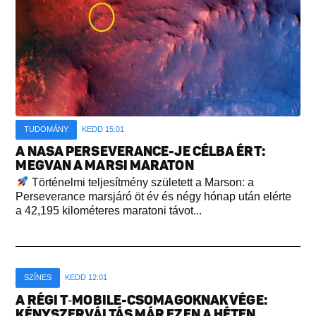
TUDOMÁNY
KEDD 15:01
A NASA PERSEVERANCE-JE CÉLBA ÉRT:
MEGVAN A MARSI MARATON
Történelmi teljesítmény született a Marson: a
Perseverance marsjáró öt év és négy hónap után elérte
a 42,195 kilométeres maratoni távot...
SZÍNES
KEDD 12:01
A RÉGI T‑MOBILE-CSOMAGOKNAK VÉGE:
KÉNYSZERVÁLTÁS MÁR EZEN A HÉTEN