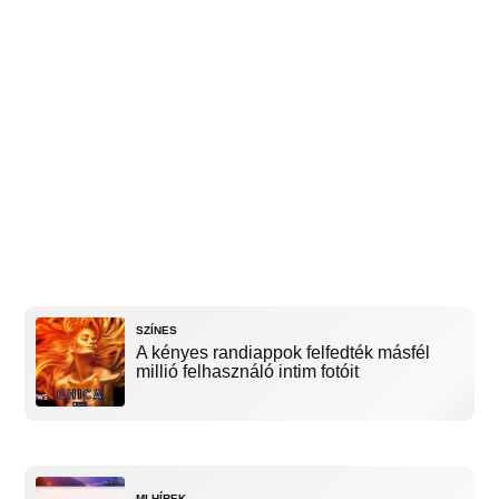
SZÍNES
A kényes randiappok felfedték másfél
millió felhasználó intim fotóit
MI HÍREK