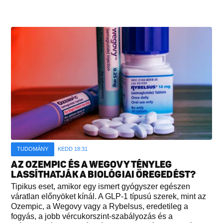
TUDOMÁNY
KEDD 18:31
AZ OZEMPIC ÉS A WEGOVY TÉNYLEG
LASSÍTHATJÁK A BIOLÓGIAI ÖREGEDÉST?
Tipikus eset, amikor egy ismert gyógyszer egészen
váratlan előnyöket kínál. A GLP-1 típusú szerek, mint az
Ozempic, a Wegovy vagy a Rybelsus, eredetileg a
fogyás, a jobb vércukorszint-szabályozás és a