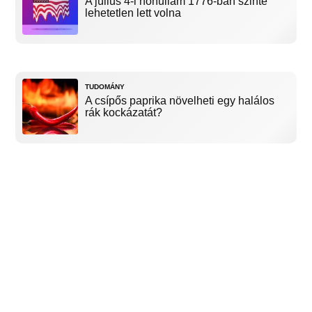
A július 4-i hőhullám 1776-ban szinte
lehetetlen lett volna
TUDOMÁNY
A csípős paprika növelheti egy halálos
rák kockázatát?