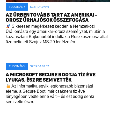
TUDOMÁNY
SZERDA 07:49
AZ ŰRBEN TOVÁBB TART AZ AMERIKAI–
OROSZ ŰRHAJÓSOK ÖSSZEFOGÁSA
Sikeresen megérkezett kedden a Nemzetközi
Űrállomásra egy amerikai–orosz személyzet, miután a
kazahsztáni Bajkonurból indultak a Roszkoszmosz által
üzemeltetett Szojuz MS-29 fedélzetén...
TUDOMÁNY
SZERDA 07:37
A MICROSOFT SECURE BOOTJA TÍZ ÉVE
LYUKAS, ÉSZRE SEM VETTÉK
Az informatika egyik legfontosabb biztonsági
eleme, a Secure Boot, már csaknem tíz éve
lényegében védtelenné vált – és ezt eddig senki
sem vette észre...