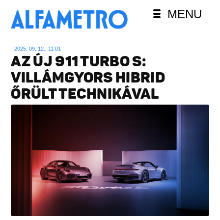
MENU
2025. 09. 12., 11:01
AZ ÚJ 911 TURBO S:
VILLÁMGYORS HIBRID
ŐRÜLT TECHNIKÁVAL