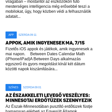
világában – mostantól az eszközökön futó
mesterséges intelligencia még erősebbé teszi a
mobilokat, úgy, hogy közben védi a felhasználók
adatait...
APP
SZERDA 09:11
APPOK, AMIK INGYENESEK MA, 7/15
Fizetős iOS appok és játékok, amik ingyenesek a
mai napon. Between Dates Calendar Math
(iPhone/iPad)A Between Days alkalmazás
egyszerű és gyors megoldást kínál két dátum
közötti napok kiszámítására...
SZÍNES
SZERDA 09:01
AZ ÉSZAKKELETI LEVEGŐ VESZÉLYES:
MINNESOTAI ERDŐTÜZEK SZENNYEZIK
Az Észak-Minnesotában pusztító erdőtüzek füstje
hamarosan elérheti az Egyesült Államok