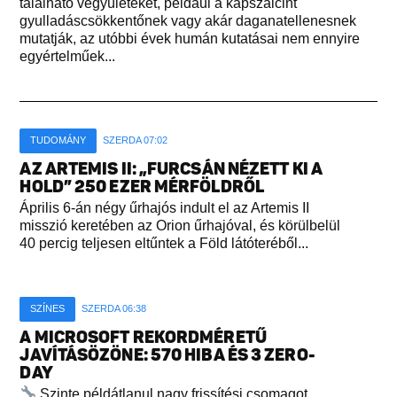
található vegyületeket, például a kapszaicint
gyulladáscsökkentőnek vagy akár daganatellenesnek
mutatják, az utóbbi évek humán kutatásai nem ennyire
egyértelműek...
TUDOMÁNY
SZERDA 07:02
AZ ARTEMIS II: „FURCSÁN NÉZETT KI A
HOLD” 250 EZER MÉRFÖLDRŐL
Április 6-án négy űrhajós indult el az Artemis II
misszió keretében az Orion űrhajóval, és körülbelül
40 percig teljesen eltűntek a Föld látóteréből...
SZÍNES
SZERDA 06:38
A MICROSOFT REKORDMÉRETŰ
JAVÍTÁSÖZÖNE: 570 HIBA ÉS 3 ZERO-
DAY
Szinte példátlanul nagy frissítési csomagot