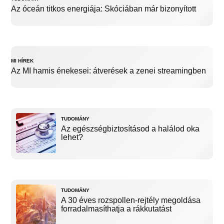
Az óceán titkos energiája: Skóciában már bizonyított
MI HÍREK
Az MI hamis énekesei: átverések a zenei streamingben
TUDOMÁNY
Az egészségbiztosításod a halálod oka
lehet?
TUDOMÁNY
A 30 éves rozspollen-rejtély megoldása
forradalmasíthatja a rákkutatást