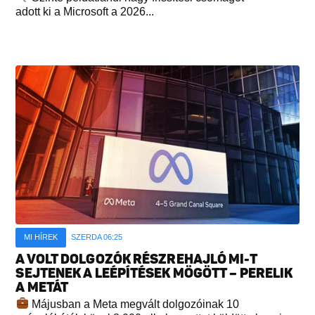
adott ki a Microsoft a 2026...
MI HÍREK
SZERDA 06:25
A VOLT DOLGOZÓK RÉSZREHAJLÓ MI-T
SEJTENEK A LEÉPÍTÉSEK MÖGÖTT – PERELIK
A METÁT
Májusban a Meta megvált dolgozóinak 10