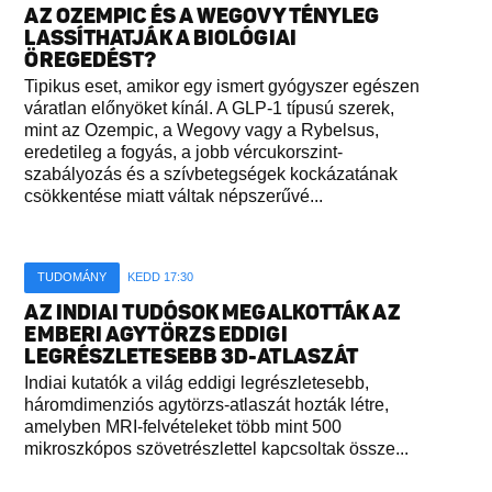
AZ OZEMPIC ÉS A WEGOVY TÉNYLEG
LASSÍTHATJÁK A BIOLÓGIAI
ÖREGEDÉST?
Tipikus eset, amikor egy ismert gyógyszer egészen
váratlan előnyöket kínál. A GLP-1 típusú szerek,
mint az Ozempic, a Wegovy vagy a Rybelsus,
eredetileg a fogyás, a jobb vércukorszint-
szabályozás és a szívbetegségek kockázatának
csökkentése miatt váltak népszerűvé...
TUDOMÁNY
KEDD 17:30
AZ INDIAI TUDÓSOK MEGALKOTTÁK AZ
EMBERI AGYTÖRZS EDDIGI
LEGRÉSZLETESEBB 3D-ATLASZÁT
Indiai kutatók a világ eddigi legrészletesebb,
háromdimenziós agytörzs-atlaszát hozták létre,
amelyben MRI-felvételeket több mint 500
mikroszkópos szövetrészlettel kapcsoltak össze...