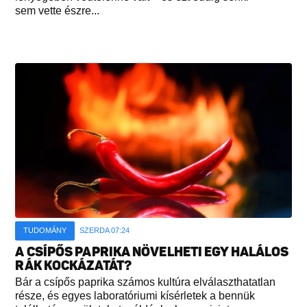
sem vette észre...
TUDOMÁNY
SZERDA 07:24
A CSÍPŐS PAPRIKA NÖVELHETI EGY HALÁLOS
RÁK KOCKÁZATÁT?
Bár a csípős paprika számos kultúra elválaszthatatlan
része, és egyes laboratóriumi kísérletek a bennük