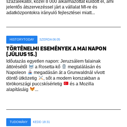
százalékától, közel 8 000 alkalmazottat küldött el, ami
jelentős átszervezéssel járt a vállalat MI-re és
adatközpontokra irányuló fejlesztései miatt...
HISTORYTODAY
SZERDA 06:05
TÖRTÉNELMI ESEMÉNYEK A MAI NAPON
(JÚLIUS 15.)
Időutazás egyetlen napon: Jeruzsálem falainak
áttörésétől
a Rosetta-kő
megtalálásán és
Napoleon
megadásán át a Grunwaldnál vívott
döntő ütközetig
, sőt a modern korszakban a
törökországi puccskísérletig
és a Mozilla
alapításáig
...
TUDOMÁNY
KEDD 18:31