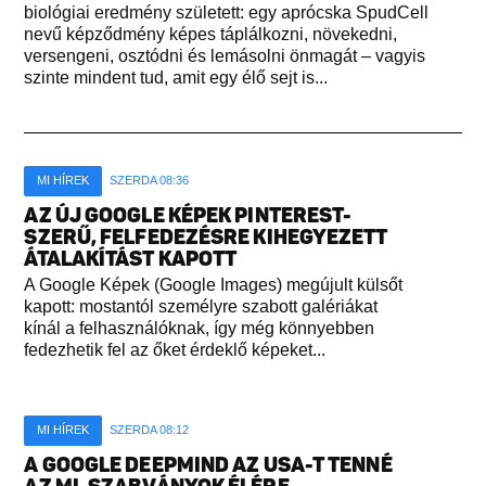
biológiai eredmény született: egy aprócska SpudCell
nevű képződmény képes táplálkozni, növekedni,
versengeni, osztódni és lemásolni önmagát – vagyis
szinte mindent tud, amit egy élő sejt is...
MI HÍREK
SZERDA 08:36
AZ ÚJ GOOGLE KÉPEK PINTEREST-
SZERŰ, FELFEDEZÉSRE KIHEGYEZETT
ÁTALAKÍTÁST KAPOTT
A Google Képek (Google Images) megújult külsőt
kapott: mostantól személyre szabott galériákat
kínál a felhasználóknak, így még könnyebben
fedezhetik fel az őket érdeklő képeket...
MI HÍREK
SZERDA 08:12
A GOOGLE DEEPMIND AZ USA-T TENNÉ