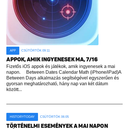
APP
CSÜTÖRTÖK 09:11
APPOK, AMIK INGYENESEK MA, 7/16
Fizetős iOS appok és játékok, amik ingyenesek a mai
napon. Between Dates Calendar Math (iPhone/iPad)A
Between Days alkalmazás segítségével egyszerűen és
gyorsan meghatározható, hány nap van két dátum
között...
HISTORYTODAY
CSÜTÖRTÖK 06:05
TÖRTÉNELMI ESEMÉNYEK A MAI NAPON