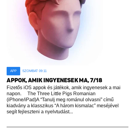
APP
SZOMBAT 09:11
APPOK, AMIK INGYENESEK MA, 7/18
Fizetős iOS appok és játékok, amik ingyenesek a mai
napon. The Three Little Pigs Romanian
(iPhone/iPad)A “Tanulj meg románul olvasni” című
kiadvány a klasszikus “A három kismalac” meséjével
segít fejleszteni a nyelvtudást...