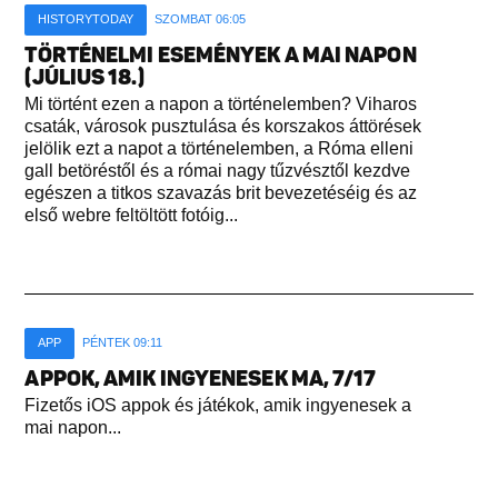
HISTORYTODAY
SZOMBAT 06:05
TÖRTÉNELMI ESEMÉNYEK A MAI NAPON
(JÚLIUS 18.)
Mi történt ezen a napon a történelemben? Viharos
csaták, városok pusztulása és korszakos áttörések
jelölik ezt a napot a történelemben, a Róma elleni
gall betöréstől és a római nagy tűzvésztől kezdve
egészen a titkos szavazás brit bevezetéséig és az
első webre feltöltött fotóig...
APP
PÉNTEK 09:11
APPOK, AMIK INGYENESEK MA, 7/17
Fizetős iOS appok és játékok, amik ingyenesek a
mai napon...