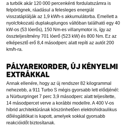
a turbók akár 120 000 percenkénti fordulatszámra is
felpörögnek, ráadásul a felesleges energiát
visszatáplálják az 1,9 kWh-s akkumulátorba. Emellett a
nyolcfokozatú duplakuplungos váltóban található egy 40
kW-os (53 lóerős), 150 Nm-es villanymotor is, így az
összteljesítmény 701 lóerő (523 kW) és 800 Nm. Ez az
elképesztő erő 8,4 másodperc alatt repíti az autót 200
km/h-ra.
PÁLYAREKORDER, ÚJ KÉNYELMI
EXTRÁKKAL
Annak ellenére, hogy az új rendszer 82 kilogrammal
nehezebb, a 911 Turbo S mégis gyorsabb lett elődjénél:
a Nürburgringet 7 perc 3,9 másodperc alatt teljesítette,
14 másodpercet verve a korábbi modellre. A 400 V-os
hibrid architektúrának köszönhetően elektrohidraulikus
dőlésgátlókat is kapott, amelyek sokkal gyorsabb
reakcióidőt biztosítanak.