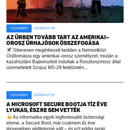
TUDOMÁNY
SZERDA 07:49
AZ ŰRBEN TOVÁBB TART AZ AMERIKAI–
OROSZ ŰRHAJÓSOK ÖSSZEFOGÁSA
Sikeresen megérkezett kedden a Nemzetközi
Űrállomásra egy amerikai–orosz személyzet, miután a
kazahsztáni Bajkonurból indultak a Roszkoszmosz által
üzemeltetett Szojuz MS-29 fedélzetén...
TUDOMÁNY
SZERDA 07:37
A MICROSOFT SECURE BOOTJA TÍZ ÉVE
LYUKAS, ÉSZRE SEM VETTÉK
Az informatika egyik legfontosabb biztonsági
eleme, a Secure Boot, már csaknem tíz éve
lényegében védtelenné vált – és ezt eddig senki