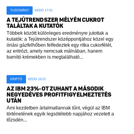
TUDOMÁNY
KEDD 17:01
A TEJÚTRENDSZER MÉLYÉN CUKROT
TALÁLTAK A KUTATÓK
Többek között különleges eredményre jutottak a
kutatók: a Tejútrendszer középpontjához közel egy
óriási gázfelhőben felfedeztek egy ritka cukorfélét,
az eritrózt, amely nemcsak málnában, hanem
barnító krémekben is megtalálható...
KRIPTÓ
KEDD 16:01
AZ IBM 23%-OT ZUHANT A MÁSODIK
NEGYEDÉVES PROFITFIGYELMEZTETÉS
UTÁN
Ami kezdetben ártalmatlannak tűnt, végül az IBM
történetének egyik legsötétebb napjához vezetett a
tőzsdén...