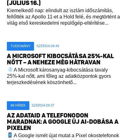
(JÚLIUS 16.)
Kiemelkedő nap: elindult az iszlám időszámítás,
fellőtték az Apollo 11-et a Hold felé, és megtörtént a
világ első kereskedelmi repülőgép-eltérítése...
TUDOMÁNY
SZERDA 09:49
A MICROSOFT KIBOCSÁTÁSA 25%-KAL
NŐTT – A NEHEZE MÉG HÁTRAVAN
A Microsoft károsanyag-kibocsátása tavaly
25%-kal nőtt, ami főleg az adatközpontok gyors
terjeszkedésének köszönhető...
MI HÍREK
SZERDA 09:37
AZ ADATAID A TELEFONODON
MARADNAK: A GOOGLE ÚJ AI-DOBÁSA A
PIXELEN
A Google ismét újat mutat a Pixel okostelefonok