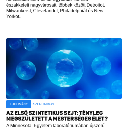
északkeleti nagyvárosait, többek között Detroitot,
Milwaukee-t, Clevelandet, Philadelphiát és New
Yorkot...
TUDOMÁNY
SZERDA 08:49
AZ ELSŐ SZINTETIKUS SEJT: TÉNYLEG
MEGSZÜLETETT A MESTERSÉGES ÉLET?
A Minnesotai Egyetem laboratóriumában újszerű