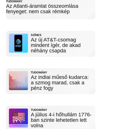
TUDOMÁNY
Az Atlanti-áramlat összeomlása
fenyeget: nem csak rémkép
SZÍNES
Az új AT&T-csomag
mindent ígér, de akad
néhány csapda
TUDOMÁNY
Az indiai műeső kudarca:
a szmog marad, csak a
pénz fogy
TUDOMÁNY
A július 4-i hőhullám 1776-
ban szinte lehetetlen lett
volna