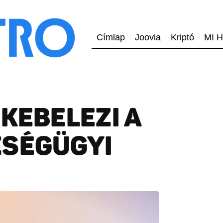
Címlap
Joovia
Kriptó
MI H
EKEBELEZI A
ZSÉGÜGYI