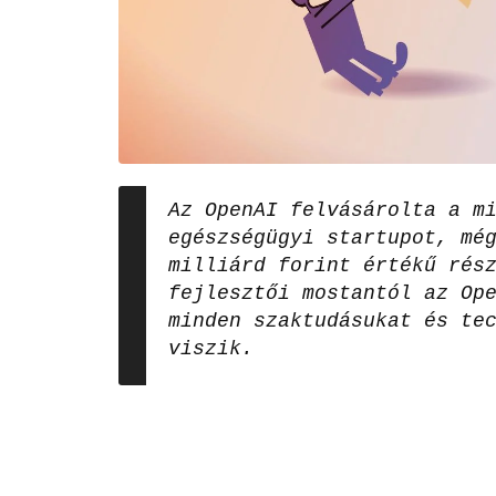
Az OpenAI felvásárolta a m
egészségügyi startupot, mé
milliárd forint értékű rés
fejlesztői mostantól az Op
minden szaktudásukat és te
viszik.