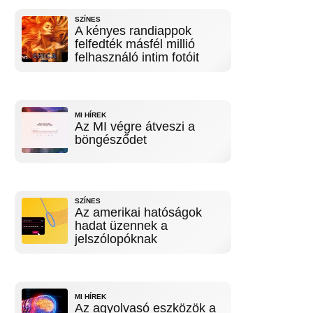
SZÍNES
A kényes randiappok
felfedték másfél millió
felhasználó intim fotóit
MI HÍREK
Az MI végre átveszi a
böngésződet
SZÍNES
Az amerikai hatóságok
hadat üzennek a
jelszólopóknak
MI HÍREK
Az agyolvasó eszközök a