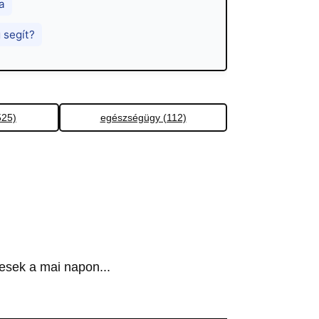
a
 segít?
525)
egészségügy (112)
esek a mai napon...