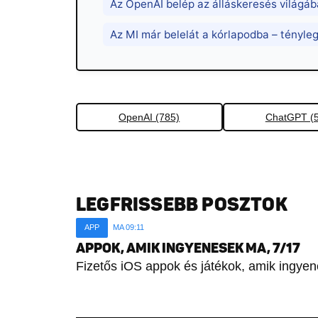
Az OpenAI belép az álláskeresés világáb
Az MI már belelát a kórlapodba – tényleg
OpenAI (785)
ChatGPT (
LEGFRISSEBB POSZTOK
APP
MA 09:11
APPOK, AMIK INGYENESEK MA, 7/17
Fizetős iOS appok és játékok, amik ingyen