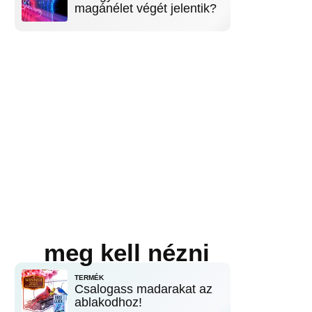
magánélet végét jelentik?
meg kell nézni
TERMÉK
Csalogass madarakat az
ablakodhoz!