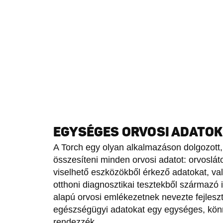
EGYSÉGES ORVOSI ADATOK
A Torch egy olyan alkalmazáson dolgozott,
összesíteni minden orvosi adatot: orvoslá
viselhető eszközökből érkező adatokat, va
otthoni diagnosztikai tesztekből származó 
alapú orvosi emlékezetnek nevezte fejleszté
egészségügyi adatokat egy egységes, kön
rendezzék.