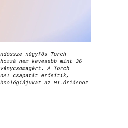
indössze négyfős Torch
ghozzá nem kevesebb mint 36
zvénycsomagért. A Torch
enAI csapatát erősítik,
chnológiájukat az MI-óriáshoz