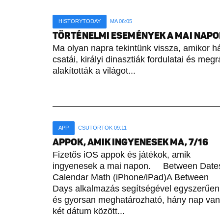
HISTORYTODAY
MA 06:05
TÖRTÉNELMI ESEMÉNYEK A MAI NAPON 
Ma olyan napra tekintünk vissza, amikor h
csatái, királyi dinasztiák fordulatai és meg
alakították a világot...
APP
CSÜTÖRTÖK 09:11
APPOK, AMIK INGYENESEK MA, 7/16
Fizetős iOS appok és játékok, amik
ingyenesek a mai napon. Between Date
Calendar Math (iPhone/iPad)A Between
Days alkalmazás segítségével egyszerűen
és gyorsan meghatározható, hány nap van
két dátum között...