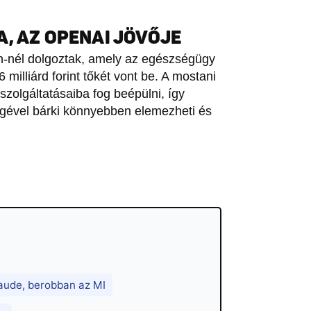
, AZ OPENAI JÖVŐJE
th-nél dolgoztak, amely az egészségügy
6 milliárd forint tőkét vont be. A mostani
szolgáltatásaiba fog beépülni, így
ével bárki könnyebben elemezheti és
aude, berobban az MI