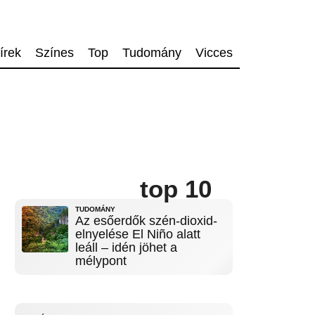
írek
Színes
Top
Tudomány
Vicces
top 10
TUDOMÁNY
Az esőerdők szén-dioxid-
elnyelése El Niño alatt
leáll – idén jöhet a
mélypont