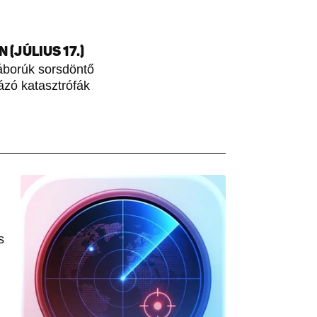
(JÚLIUS 17.)
áborúk sorsdöntő
rázó katasztrófák
s