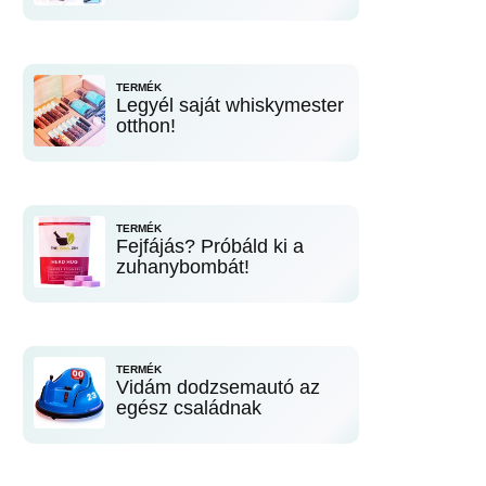
TERMÉK
Legyél saját whiskymester
otthon!
TERMÉK
Fejfájás? Próbáld ki a
zuhanybombát!
TERMÉK
Vidám dodzsemautó az
egész családnak