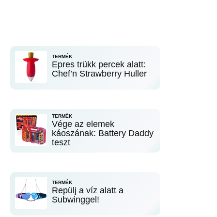
TERMÉK
Epres trükk percek alatt:
Chef’n Strawberry Huller
TERMÉK
Vége az elemek
káoszának: Battery Daddy
teszt
TERMÉK
Repülj a víz alatt a
Subwinggel!