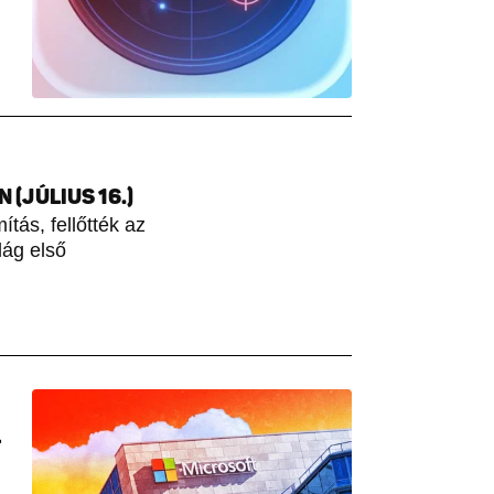
(JÚLIUS 16.)
tás, fellőtték az
lág első
L