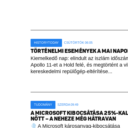
HISTORYTODAY
CSÜTÖRTÖK 06:05
TÖRTÉNELMI ESEMÉNYEK A MAI NAPON 
Kiemelkedő nap: elindult az iszlám időszámí
Apollo 11-et a Hold felé, és megtörtént a vi
kereskedelmi repülőgép-eltérítése...
TUDOMÁNY
SZERDA 09:49
A MICROSOFT KIBOCSÁTÁSA 25%-KA
NŐTT – A NEHEZE MÉG HÁTRAVAN
A Microsoft károsanyag-kibocsátása