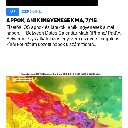
APP
SZERDA 09:11
APPOK, AMIK INGYENESEK MA, 7/15
Fizetős iOS appok és játékok, amik ingyenesek a mai
napon. Between Dates Calendar Math (iPhone/iPad)A
Between Days alkalmazás egyszerű és gyors megoldást
kínál két dátum közötti napok kiszámítására...