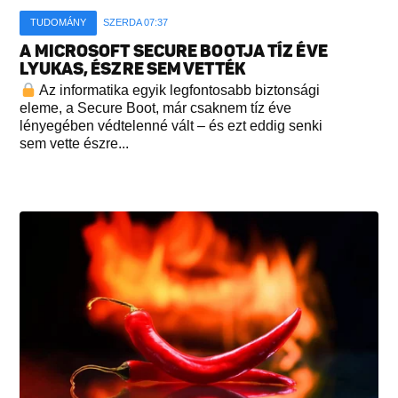
TUDOMÁNY
SZERDA 07:37
A MICROSOFT SECURE BOOTJA TÍZ ÉVE
LYUKAS, ÉSZRE SEM VETTÉK
Az informatika egyik legfontosabb biztonsági
eleme, a Secure Boot, már csaknem tíz éve
lényegében védtelenné vált – és ezt eddig senki
sem vette észre...