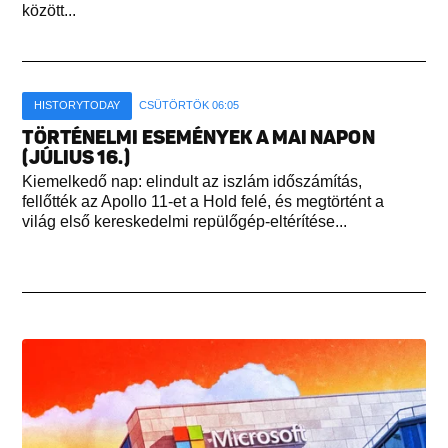
között...
HISTORYTODAY
CSÜTÖRTÖK 06:05
TÖRTÉNELMI ESEMÉNYEK A MAI NAPON
(JÚLIUS 16.)
Kiemelkedő nap: elindult az iszlám időszámítás,
fellőtték az Apollo 11-et a Hold felé, és megtörtént a
világ első kereskedelmi repülőgép-eltérítése...