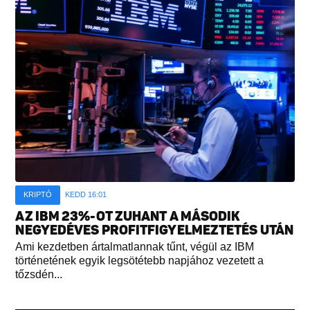
KRIPTÓ
KEDD 16:01
AZ IBM 23%-OT ZUHANT A MÁSODIK
NEGYEDÉVES PROFITFIGYELMEZTETÉS UTÁN
Ami kezdetben ártalmatlannak tűnt, végül az IBM
történetének egyik legsötétebb napjához vezetett a
tőzsdén...