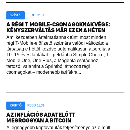
SZÍNES
KEDD 12:01
A RÉGI T‑MOBILE-CSOMAGOKNAK VÉGE:
KÉNYSZERVÁLTÁS MÁR EZEN A HÉTEN
Ami kezdetben ártalmatlannak tűnt, most minden
régi T-Mobile-előfizető számára valódi változás: a
társaság e héttől kezdve automatikusan átsorolja a
10–15 éves tarifákat – például a Simple Choice, T-
Mobile One, One Plus, a Magenta családhoz
tartozó, valamint a Sprintből áthozott régi
csomagokat – modernebb tarifákra...
KRIPTÓ
KEDD 11:31
AZ INFLÁCIÓS ADAT ELŐTT
MEGROGGYAN A BITCOIN
A legnagyobb kriptovaluták teljesítménye az elmúlt