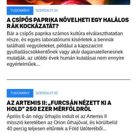
TUDOMÁNY
SZERDA 07:24
A CSÍPŐS PAPRIKA NÖVELHETI EGY HALÁLOS
RÁK KOCKÁZATÁT?
Bár a csípős paprika számos kultúra elválaszthatatlan
része, és egyes laboratóriumi kísérletek a bennük
található vegyületeket, például a kapszaicint
gyulladáscsökkentőnek vagy akár daganatellenesnek
mutatják, az utóbbi évek humán kutatásai nem ennyire
egyértelműek...
TUDOMÁNY
SZERDA 07:02
AZ ARTEMIS II: „FURCSÁN NÉZETT KI A
HOLD” 250 EZER MÉRFÖLDRŐL
Április 6-án négy űrhajós indult el az Artemis II
misszió keretében az Orion űrhajóval, és körülbelül
40 percig teljesen eltűntek a Föld látóteréből...