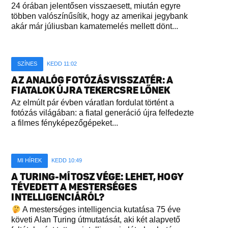
24 órában jelentősen visszaesett, miután egyre
többen valószínűsítik, hogy az amerikai jegybank
akár már júliusban kamatemelés mellett dönt...
SZÍNES
KEDD 11:02
AZ ANALÓG FOTÓZÁS VISSZATÉR: A
FIATALOK ÚJRA TEKERCSRE LŐNEK
Az elmúlt pár évben váratlan fordulat történt a
fotózás világában: a fiatal generáció újra felfedezte
a filmes fényképezőgépeket...
MI HÍREK
KEDD 10:49
A TURING-MÍTOSZ VÉGE: LEHET, HOGY
TÉVEDETT A MESTERSÉGES
INTELLIGENCIÁRÓL?
A mesterséges intelligencia kutatása 75 éve
követi Alan Turing útmutatását, aki két alapvető