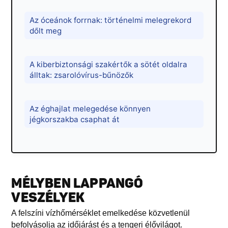
Az óceánok forrnak: történelmi melegrekord
dőlt meg
A kiberbiztonsági szakértők a sötét oldalra
álltak: zsarolóvírus-bűnözők
Az éghajlat melegedése könnyen
jégkorszakba csaphat át
MÉLYBEN LAPPANGÓ
VESZÉLYEK
A felszíni vízhőmérséklet emelkedése közvetlenül
befolyásolja az időjárást és a tengeri élővilágot.