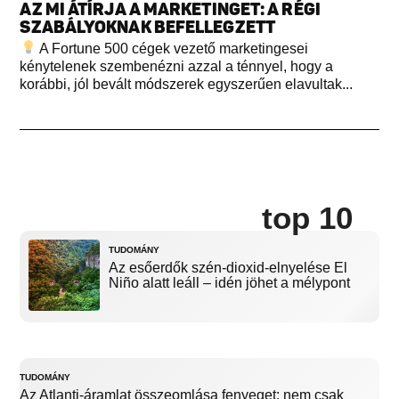
AZ MI ÁTÍRJA A MARKETINGET: A RÉGI
SZABÁLYOKNAK BEFELLEGZETT
A Fortune 500 cégek vezető marketingesei
kénytelenek szembenézni azzal a ténnyel, hogy a
korábbi, jól bevált módszerek egyszerűen elavultak...
top 10
TUDOMÁNY
Az esőerdők szén-dioxid-elnyelése El
Niño alatt leáll – idén jöhet a mélypont
TUDOMÁNY
Az Atlanti-áramlat összeomlása fenyeget: nem csak