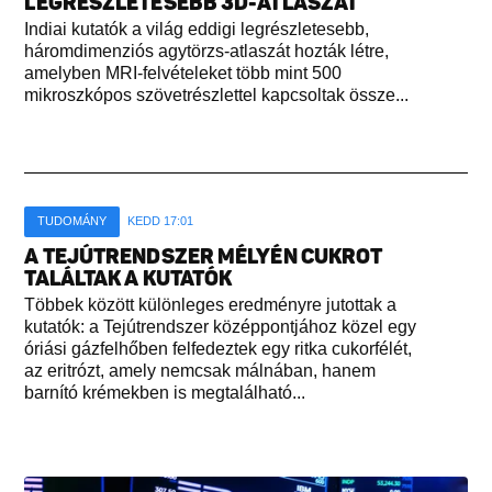
LEGRÉSZLETESEBB 3D-ATLASZÁT
Indiai kutatók a világ eddigi legrészletesebb,
háromdimenziós agytörzs-atlaszát hozták létre,
amelyben MRI-felvételeket több mint 500
mikroszkópos szövetrészlettel kapcsoltak össze...
TUDOMÁNY
KEDD 17:01
A TEJÚTRENDSZER MÉLYÉN CUKROT
TALÁLTAK A KUTATÓK
Többek között különleges eredményre jutottak a
kutatók: a Tejútrendszer középpontjához közel egy
óriási gázfelhőben felfedeztek egy ritka cukorfélét,
az eritrózt, amely nemcsak málnában, hanem
barnító krémekben is megtalálható...