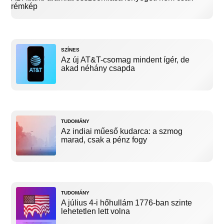
rémkép
SZÍNES
Az új AT&T-csomag mindent ígér, de
akad néhány csapda
TUDOMÁNY
Az indiai műeső kudarca: a szmog
marad, csak a pénz fogy
TUDOMÁNY
A július 4-i hőhullám 1776-ban szinte
lehetetlen lett volna