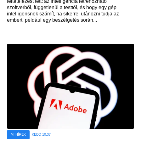
feltételezést tett: az intelligencia létrehozható
szoftverből, függetlenül a testtől, és hogy egy gép
intelligensnek számít, ha sikerrel utánozni tudja az
embert, például egy beszélgetés során...
MI HÍREK
KEDD 10:37