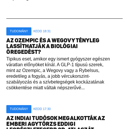
TUDOMÁNY
KEDD 18:31
AZ OZEMPIC ÉS A WEGOVY TÉNYLEG
LASSÍTHATJÁK A BIOLÓGIAI
ÖREGEDÉST?
Tipikus eset, amikor egy ismert gyógyszer egészen
váratlan előnyöket kínál. A GLP-1 típusú szerek,
mint az Ozempic, a Wegovy vagy a Rybelsus,
eredetileg a fogyás, a jobb vércukorszint-
szabályozás és a szívbetegségek kockázatának
csökkentése miatt váltak népszerűvé...
TUDOMÁNY
KEDD 17:30
AZ INDIAI TUDÓSOK MEGALKOTTÁK AZ
EMBERI AGYTÖRZS EDDIGI