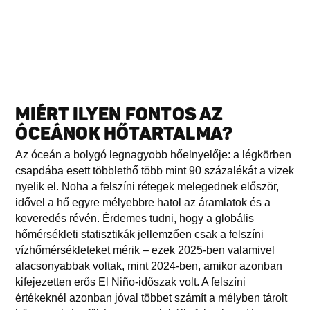
MIÉRT ILYEN FONTOS AZ
ÓCEÁNOK HŐTARTALMA?
Az óceán a bolygó legnagyobb hőelnyelője: a légkörben
csapdába esett többlethő több mint 90 százalékát a vizek
nyelik el. Noha a felszíni rétegek melegednek először,
idővel a hő egyre mélyebbre hatol az áramlatok és a
keveredés révén. Érdemes tudni, hogy a globális
hőmérsékleti statisztikák jellemzően csak a felszíni
vízhőmérsékleteket mérik – ezek 2025-ben valamivel
alacsonyabbak voltak, mint 2024-ben, amikor azonban
kifejezetten erős El Niño-időszak volt. A felszíni
értékeknél azonban jóval többet számít a mélyben tárolt