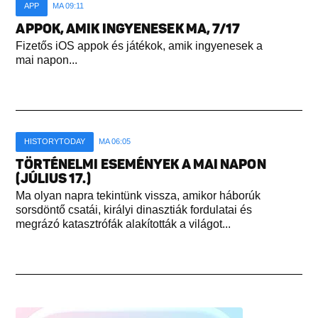
APP
MA 09:11
APPOK, AMIK INGYENESEK MA, 7/17
Fizetős iOS appok és játékok, amik ingyenesek a
mai napon...
HISTORYTODAY
MA 06:05
TÖRTÉNELMI ESEMÉNYEK A MAI NAPON
(JÚLIUS 17.)
Ma olyan napra tekintünk vissza, amikor háborúk
sorsdöntő csatái, királyi dinasztiák fordulatai és
megrázó katasztrófák alakították a világot...