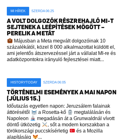
MI HÍREK
SZERDA 06:25
A VOLT DOLGOZÓK RÉSZREHAJLÓ MI-T
SEJTENEK A LEÉPÍTÉSEK MÖGÖTT –
PERELIK A METÁT
Májusban a Meta megvált dolgozóinak 10
százalékától, közel 8 000 alkalmazottat küldött el,
ami jelentős átszervezéssel járt a vállalat MI-re és
adatközpontokra irányuló fejlesztései miatt...
HISTORYTODAY
SZERDA 06:05
TÖRTÉNELMI ESEMÉNYEK A MAI NAPON
(JÚLIUS 15.)
Időutazás egyetlen napon: Jeruzsálem falainak
áttörésétől
a Rosetta-kő
megtalálásán és
Napoleon
megadásán át a Grunwaldnál vívott
döntő ütközetig
, sőt a modern korszakban a
törökországi puccskísérletig
és a Mozilla
alapításáig
...