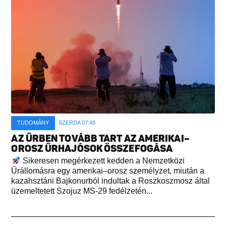
TUDOMÁNY
SZERDA 07:49
AZ ŰRBEN TOVÁBB TART AZ AMERIKAI–
OROSZ ŰRHAJÓSOK ÖSSZEFOGÁSA
Sikeresen megérkezett kedden a Nemzetközi
Űrállomásra egy amerikai–orosz személyzet, miután a
kazahsztáni Bajkonurból indultak a Roszkoszmosz által
üzemeltetett Szojuz MS-29 fedélzetén...