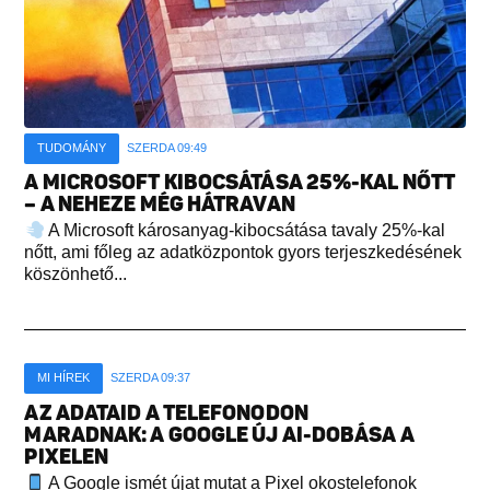
TUDOMÁNY
SZERDA 09:49
A MICROSOFT KIBOCSÁTÁSA 25%-KAL NŐTT
– A NEHEZE MÉG HÁTRAVAN
A Microsoft károsanyag-kibocsátása tavaly 25%-kal
nőtt, ami főleg az adatközpontok gyors terjeszkedésének
köszönhető...
MI HÍREK
SZERDA 09:37
AZ ADATAID A TELEFONODON
MARADNAK: A GOOGLE ÚJ AI-DOBÁSA A
PIXELEN
A Google ismét újat mutat a Pixel okostelefonok