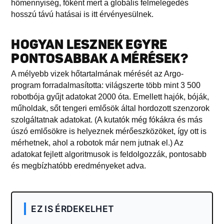
hőmennyiség, főként mert a globális felmelegedés
hosszú távú hatásai is itt érvényesülnek.
HOGYAN LESZNEK EGYRE
PONTOSABBAK A MÉRÉSEK?
A mélyebb vizek hőtartalmának mérését az Argo-
program forradalmasította: világszerte több mint 3 500
robotbója gyűjt adatokat 2000 óta. Emellett hajók, bóják,
műholdak, sőt tengeri emlősök által hordozott szenzorok
szolgáltatnak adatokat. (A kutatók még fókákra és más
úszó emlősökre is helyeznek mérőeszközöket, így ott is
mérhetnek, ahol a robotok már nem jutnak el.) Az
adatokat fejlett algoritmusok is feldolgozzák, pontosabb
és megbízhatóbb eredményeket adva.
EZ IS ÉRDEKELHET