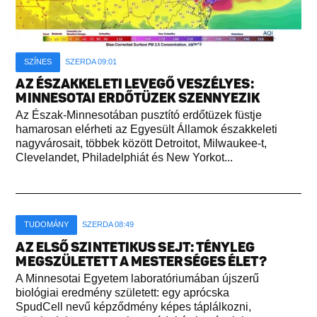
SZÍNES
SZERDA 09:01
AZ ÉSZAKKELETI LEVEGŐ VESZÉLYES:
MINNESOTAI ERDŐTÜZEK SZENNYEZIK
Az Észak-Minnesotában pusztító erdőtüzek füstje
hamarosan elérheti az Egyesült Államok északkeleti
nagyvárosait, többek között Detroitot, Milwaukee-t,
Clevelandet, Philadelphiát és New Yorkot...
TUDOMÁNY
SZERDA 08:49
AZ ELSŐ SZINTETIKUS SEJT: TÉNYLEG
MEGSZÜLETETT A MESTERSÉGES ÉLET?
A Minnesotai Egyetem laboratóriumában újszerű
biológiai eredmény született: egy aprócska
SpudCell nevű képződmény képes táplálkozni,