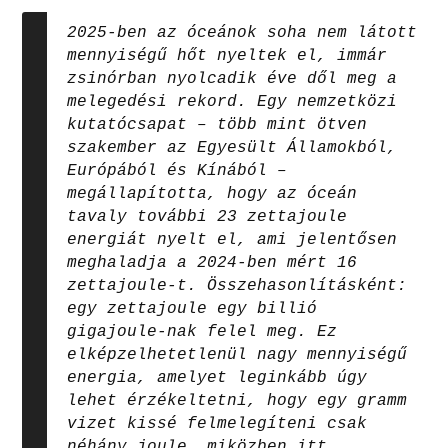
2025-ben az óceánok soha nem látott
mennyiségű hőt nyeltek el, immár
zsinórban nyolcadik éve dől meg a
melegedési rekord. Egy nemzetközi
kutatócsapat – több mint ötven
szakember az Egyesült Államokból,
Európából és Kínából –
megállapította, hogy az óceán
tavaly további 23 zettajoule
energiát nyelt el, ami jelentősen
meghaladja a 2024-ben mért 16
zettajoule-t. Összehasonlításként:
egy zettajoule egy billió
gigajoule-nak felel meg. Ez
elképzelhetetlenül nagy mennyiségű
energia, amelyet leginkább úgy
lehet érzékeltetni, hogy egy gramm
vizet kissé felmelegíteni csak
néhány joule, miközben itt