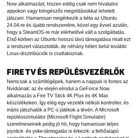
Now alkalmazást, hiszen eddig csak nem hivatalos
appokon vagy böngészős megoldásokkal lehetett
játszani. Hamarosan megérkezik a béta az Ubuntu
24.04-re és újabb rendszerekre, közel egy évvel azután,
hogy a SteamOS-re már elérhetővé vált a szolgáltatás.
Első körben az Ubuntu hosszú távú támogatása miatt ezt
a rendszert választották, de néhány héten belül további
Linux-disztribúciók is csatlakoznak.
FIRE TV ÉS REPÜLÉSVEZÉRLŐK
Nemcsak a számítógépek, hanem a nappali is fontos az
Nvidiának: az év elején elindul a GeForce Now
alkalmazás a Fire TV Stick 4K Plus és 4K Max
készülékeken. Így elég egy vezeték nélküli kontroller, és
máris játszhatók a PC-s játékok a tévén. A Microsoft
repülésszimulátor (Microsoft Flight Simulator)
szerelmeseinek pedig jó hír, hogy hamarosan teljes
joystick- és yoke-támogatás is érkezik: a felhőalapú