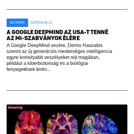
MI HÍREK
SZERDA 08:12
A GOOGLE DEEPMIND AZ USA-T TENNÉ
AZ MI-SZABVÁNYOK ÉLÉRE
A Google DeepMind vezére, Demis Hassabis
szerint az új generációs mesterséges intelligencia
egyre komolyabb veszélyeket rejt magában,
például a kiberbiztonság és a biológiai
fenyegetések terén...