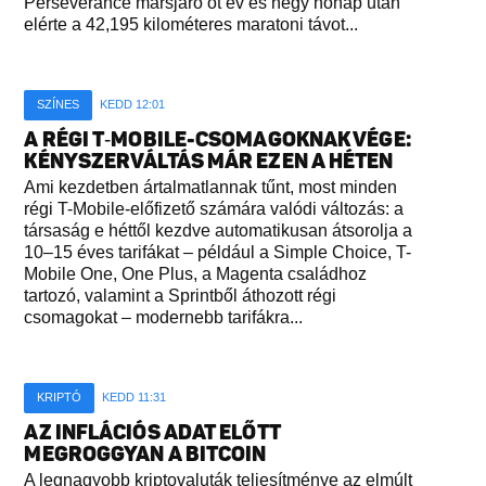
Perseverance marsjáró öt év és négy hónap után
elérte a 42,195 kilométeres maratoni távot...
SZÍNES
KEDD 12:01
A RÉGI T‑MOBILE-CSOMAGOKNAK VÉGE:
KÉNYSZERVÁLTÁS MÁR EZEN A HÉTEN
Ami kezdetben ártalmatlannak tűnt, most minden
régi T-Mobile-előfizető számára valódi változás: a
társaság e héttől kezdve automatikusan átsorolja a
10–15 éves tarifákat – például a Simple Choice, T-
Mobile One, One Plus, a Magenta családhoz
tartozó, valamint a Sprintből áthozott régi
csomagokat – modernebb tarifákra...
KRIPTÓ
KEDD 11:31
AZ INFLÁCIÓS ADAT ELŐTT
MEGROGGYAN A BITCOIN
A legnagyobb kriptovaluták teljesítménye az elmúlt