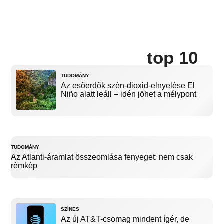
top 10
TUDOMÁNY
Az esőerdők szén-dioxid-elnyelése El
Niño alatt leáll – idén jöhet a mélypont
TUDOMÁNY
Az Atlanti-áramlat összeomlása fenyeget: nem csak
rémkép
SZÍNES
Az új AT&T-csomag mindent ígér, de