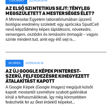
TUDOMÁNY
SZERDA 08:49
AZ ELSŐ SZINTETIKUS SEJT: TÉNYLEG
MEGSZÜLETETT A MESTERSÉGES ÉLET?
A Minnesotai Egyetem laboratóriumában újszerű
biológiai eredmény született: egy aprócska SpudCell
nevű képződmény képes táplálkozni, növekedni,
versengeni, osztódni és lemásolni önmagát – vagyis
szinte mindent tud, amit egy élő sejt is...
MI HÍREK
SZERDA 08:36
AZ ÚJ GOOGLE KÉPEK PINTEREST-
SZERŰ, FELFEDEZÉSRE KIHEGYEZETT
ÁTALAKÍTÁST KAPOTT
A Google Képek (Google Images) megújult külsőt
kapott: mostantól személyre szabott galériákat
kínál a felhasználóknak, így még könnyebben
fedezhetik fel az őket érdeklő képeket...