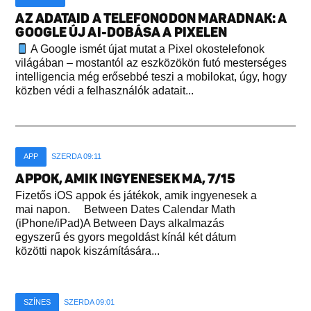
AZ ADATAID A TELEFONODON MARADNAK: A
GOOGLE ÚJ AI-DOBÁSA A PIXELEN
A Google ismét újat mutat a Pixel okostelefonok
világában – mostantól az eszközökön futó mesterséges
intelligencia még erősebbé teszi a mobilokat, úgy, hogy
közben védi a felhasználók adatait...
APP
SZERDA 09:11
APPOK, AMIK INGYENESEK MA, 7/15
Fizetős iOS appok és játékok, amik ingyenesek a
mai napon. Between Dates Calendar Math
(iPhone/iPad)A Between Days alkalmazás
egyszerű és gyors megoldást kínál két dátum
közötti napok kiszámítására...
SZÍNES
SZERDA 09:01