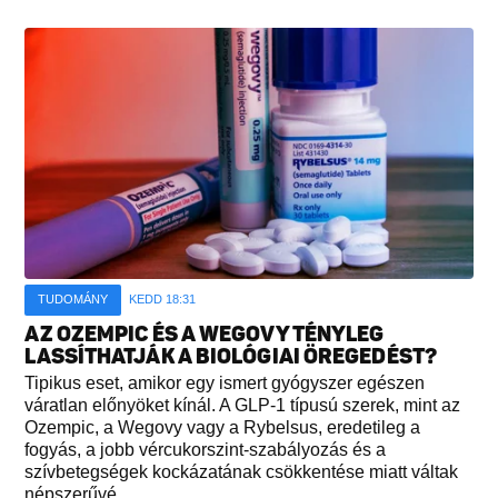
TUDOMÁNY
KEDD 18:31
AZ OZEMPIC ÉS A WEGOVY TÉNYLEG
LASSÍTHATJÁK A BIOLÓGIAI ÖREGEDÉST?
Tipikus eset, amikor egy ismert gyógyszer egészen
váratlan előnyöket kínál. A GLP-1 típusú szerek, mint az
Ozempic, a Wegovy vagy a Rybelsus, eredetileg a
fogyás, a jobb vércukorszint-szabályozás és a
szívbetegségek kockázatának csökkentése miatt váltak
népszerűvé...