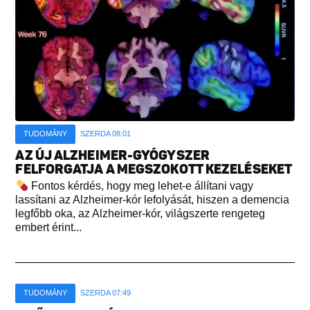
TUDOMÁNY
SZERDA 08:01
AZ ÚJ ALZHEIMER-GYÓGYSZER
FELFORGATJA A MEGSZOKOTT KEZELÉSEKET
Fontos kérdés, hogy meg lehet-e állítani vagy
lassítani az Alzheimer-kór lefolyását, hiszen a demencia
legfőbb oka, az Alzheimer-kór, világszerte rengeteg
embert érint...
TUDOMÁNY
SZERDA 07:49