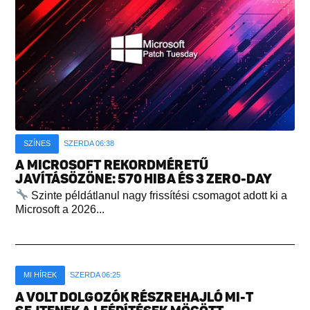
SZÍNES
SZERDA 06:38
A MICROSOFT REKORDMÉRETŰ
JAVÍTÁSÖZÖNE: 570 HIBA ÉS 3 ZERO-DAY
Szinte példátlanul nagy frissítési csomagot adott ki a
Microsoft a 2026...
MI HÍREK
SZERDA 06:25
A VOLT DOLGOZÓK RÉSZREHAJLÓ MI-T