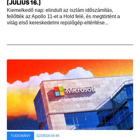
(JÚLIUS 16.)
Kiemelkedő nap: elindult az iszlám időszámítás,
fellőtték az Apollo 11-et a Hold felé, és megtörtént a
világ első kereskedelmi repülőgép-eltérítése...
TUDOMÁNY
SZERDA 09:49