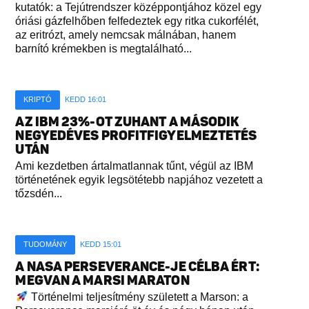
kutatók: a Tejútrendszer középpontjához közel egy
óriási gázfelhőben felfedeztek egy ritka cukorfélét,
az eritrózt, amely nemcsak málnában, hanem
barnító krémekben is megtalálható...
KRIPTÓ
KEDD 16:01
AZ IBM 23%-OT ZUHANT A MÁSODIK
NEGYEDÉVES PROFITFIGYELMEZTETÉS
UTÁN
Ami kezdetben ártalmatlannak tűnt, végül az IBM
történetének egyik legsötétebb napjához vezetett a
tőzsdén...
TUDOMÁNY
KEDD 15:01
A NASA PERSEVERANCE-JE CÉLBA ÉRT:
MEGVAN A MARSI MARATON
Történelmi teljesítmény született a Marson: a