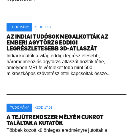
TUDOMÁNY
KEDD 17:30
AZ INDIAI TUDÓSOK MEGALKOTTÁK AZ
EMBERI AGYTÖRZS EDDIGI
LEGRÉSZLETESEBB 3D-ATLASZÁT
Indiai kutatók a világ eddigi legrészletesebb,
háromdimenziós agytörzs-atlaszát hozták létre,
amelyben MRI-felvételeket több mint 500
mikroszkópos szövetrészlettel kapcsoltak össze...
TUDOMÁNY
KEDD 17:01
A TEJÚTRENDSZER MÉLYÉN CUKROT
TALÁLTAK A KUTATÓK
Többek között különleges eredményre jutottak a