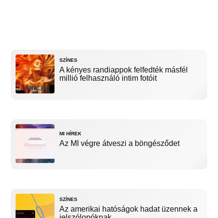
SZÍNES
A kényes randiappok felfedték másfél
millió felhasználó intim fotóit
MI HÍREK
Az MI végre átveszi a böngésződet
SZÍNES
Az amerikai hatóságok hadat üzennek a
jelszólopóknak