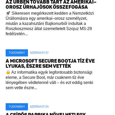
AZ ŰRBEN TOVÁBB TART AZ AMERIKAI–
OROSZ ŰRHAJÓSOK ÖSSZEFOGÁSA
Sikeresen megérkezett kedden a Nemzetközi
Űrállomásra egy amerikai–orosz személyzet,
miután a kazahsztáni Bajkonurból indultak a
Roszkoszmosz által üzemeltetett Szojuz MS-29
fedélzetén...
TUDOMÁNY
SZERDA 07:37
A MICROSOFT SECURE BOOTJA TÍZ ÉVE
LYUKAS, ÉSZRE SEM VETTÉK
Az informatika egyik legfontosabb biztonsági
eleme, a Secure Boot, már csaknem tíz éve
lényegében védtelenné vált – és ezt eddig senki
sem vette észre...
TUDOMÁNY
SZERDA 07:24
A CSÍPŐS PAPRIKA NÖVELHETI EGY