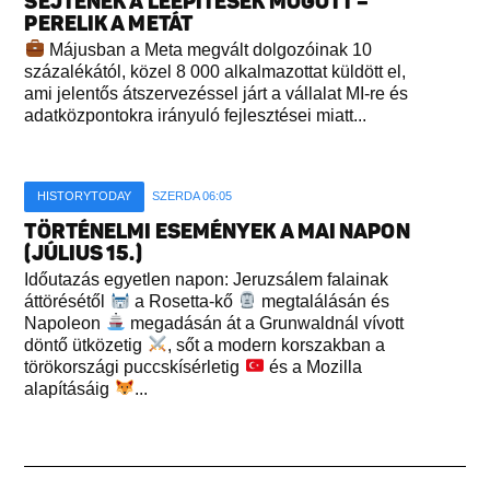
SEJTENEK A LEÉPÍTÉSEK MÖGÖTT –
PERELIK A METÁT
Májusban a Meta megvált dolgozóinak 10
százalékától, közel 8 000 alkalmazottat küldött el,
ami jelentős átszervezéssel járt a vállalat MI-re és
adatközpontokra irányuló fejlesztései miatt...
HISTORYTODAY
SZERDA 06:05
TÖRTÉNELMI ESEMÉNYEK A MAI NAPON
(JÚLIUS 15.)
Időutazás egyetlen napon: Jeruzsálem falainak
áttörésétől
a Rosetta-kő
megtalálásán és
Napoleon
megadásán át a Grunwaldnál vívott
döntő ütközetig
, sőt a modern korszakban a
törökországi puccskísérletig
és a Mozilla
alapításáig
...