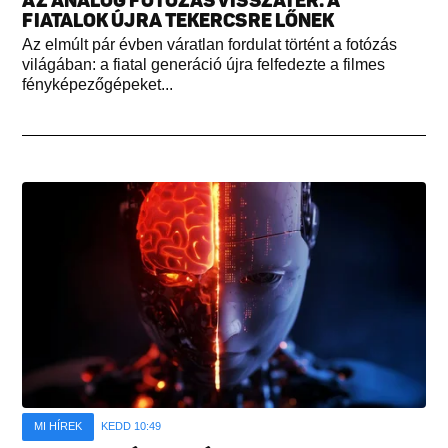
AZ ANALÓG FOTÓZÁS VISSZATÉR: A
FIATALOK ÚJRA TEKERCSRE LŐNEK
Az elmúlt pár évben váratlan fordulat történt a fotózás
világában: a fiatal generáció újra felfedezte a filmes
fényképezőgépeket...
MI HÍREK
KEDD 10:49