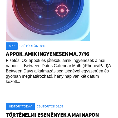
APP
CSÜTÖRTÖK 09:11
APPOK, AMIK INGYENESEK MA, 7/16
Fizetős iOS appok és játékok, amik ingyenesek a mai
napon. Between Dates Calendar Math (iPhone/iPad)A
Between Days alkalmazás segítségével egyszerűen és
gyorsan meghatározható, hány nap van két dátum
között...
HISTORYTODAY
CSÜTÖRTÖK 06:05
TÖRTÉNELMI ESEMÉNYEK A MAI NAPON