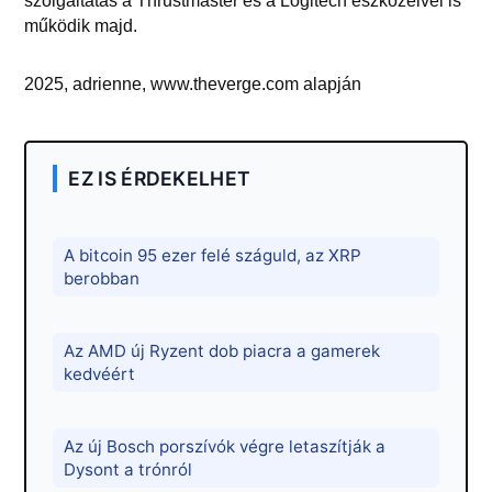
szolgáltatás a Thrustmaster és a Logitech eszközeivel is
működik majd.
2025, adrienne, www.theverge.com alapján
EZ IS ÉRDEKELHET
A bitcoin 95 ezer felé száguld, az XRP
berobban
Az AMD új Ryzent dob piacra a gamerek
kedvéért
Az új Bosch porszívók végre letaszítják a
Dysont a trónról