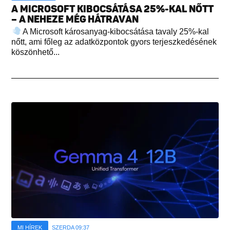
A MICROSOFT KIBOCSÁTÁSA 25%-KAL NŐTT
– A NEHEZE MÉG HÁTRAVAN
A Microsoft károsanyag-kibocsátása tavaly 25%-kal
nőtt, ami főleg az adatközpontok gyors terjeszkedésének
köszönhető...
MI HÍREK
SZERDA 09:37