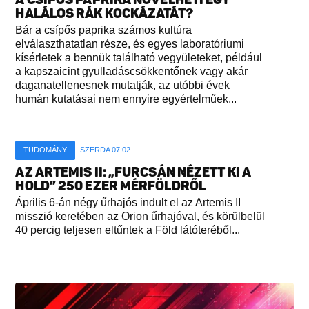
HALÁLOS RÁK KOCKÁZATÁT?
Bár a csípős paprika számos kultúra
elválaszthatatlan része, és egyes laboratóriumi
kísérletek a bennük található vegyületeket, például
a kapszaicint gyulladáscsökkentőnek vagy akár
daganatellenesnek mutatják, az utóbbi évek
humán kutatásai nem ennyire egyértelműek...
TUDOMÁNY
SZERDA 07:02
AZ ARTEMIS II: „FURCSÁN NÉZETT KI A
HOLD” 250 EZER MÉRFÖLDRŐL
Április 6-án négy űrhajós indult el az Artemis II
misszió keretében az Orion űrhajóval, és körülbelül
40 percig teljesen eltűntek a Föld látóteréből...