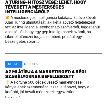
A TURING-MÍTOSZ VÉGE: LEHET, HOGY
TÉVEDETT A MESTERSÉGES
INTELLIGENCIÁRÓL?
A mesterséges intelligencia kutatása 75 éve követi
Alan Turing útmutatását, aki két alapvető feltételezést
tett: az intelligencia létrehozható szoftverből, függetlenül
a testtől, és hogy egy gép intelligensnek számít, ha
sikerrel utánozni tudja az embert, például egy
beszélgetés során...
MI HÍREK
KEDD 10:37
AZ MI ÁTÍRJA A MARKETINGET: A RÉGI
SZABÁLYOKNAK BEFELLEGZETT
A Fortune 500 cégek vezető marketingesei
kénytelenek szembenézni azzal a ténnyel, hogy a
korábbi, jól bevált módszerek egyszerűen
elavultak...