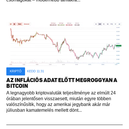
KRIPTÓ
KEDD 11:31
AZ INFLÁCIÓS ADAT ELŐTT MEGROGGYAN A
BITCOIN
A legnagyobb kriptovaluták teljesítménye az elmúlt 24
órában jelentősen visszaesett, miután egyre többen
valószínűsítik, hogy az amerikai jegybank akár már
júliusban kamatemelés mellett dönt...