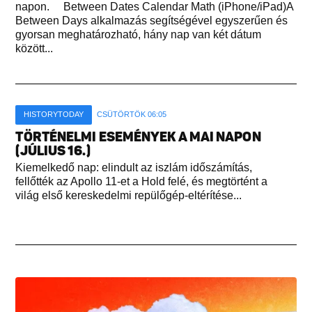
napon. Between Dates Calendar Math (iPhone/iPad)A
Between Days alkalmazás segítségével egyszerűen és
gyorsan meghatározható, hány nap van két dátum
között...
HISTORYTODAY
CSÜTÖRTÖK 06:05
TÖRTÉNELMI ESEMÉNYEK A MAI NAPON
(JÚLIUS 16.)
Kiemelkedő nap: elindult az iszlám időszámítás,
fellőtték az Apollo 11-et a Hold felé, és megtörtént a
világ első kereskedelmi repülőgép-eltérítése...