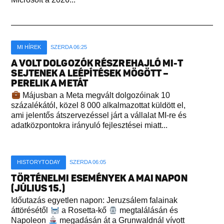
MI HÍREK
SZERDA 06:25
A VOLT DOLGOZÓK RÉSZREHAJLÓ MI-T
SEJTENEK A LEÉPÍTÉSEK MÖGÖTT –
PERELIK A METÁT
Májusban a Meta megvált dolgozóinak 10
százalékától, közel 8 000 alkalmazottat küldött el,
ami jelentős átszervezéssel járt a vállalat MI-re és
adatközpontokra irányuló fejlesztései miatt...
HISTORYTODAY
SZERDA 06:05
TÖRTÉNELMI ESEMÉNYEK A MAI NAPON
(JÚLIUS 15.)
Időutazás egyetlen napon: Jeruzsálem falainak
áttörésétől
a Rosetta-kő
megtalálásán és
Napoleon
megadásán át a Grunwaldnál vívott