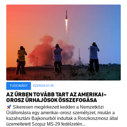
TUDOMÁNY
SZERDA 07:49
AZ ŰRBEN TOVÁBB TART AZ AMERIKAI–
OROSZ ŰRHAJÓSOK ÖSSZEFOGÁSA
Sikeresen megérkezett kedden a Nemzetközi
Űrállomásra egy amerikai–orosz személyzet, miután a
kazahsztáni Bajkonurból indultak a Roszkoszmosz által
üzemeltetett Szojuz MS-29 fedélzetén...