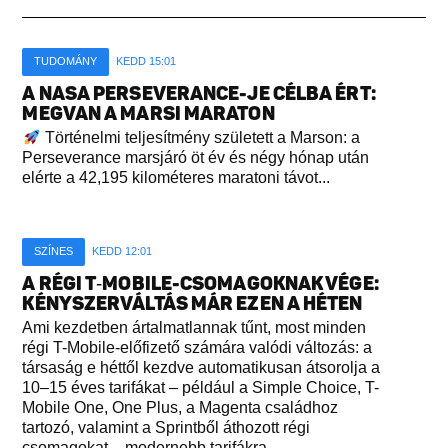
TUDOMÁNY
KEDD 15:01
A NASA PERSEVERANCE-JE CÉLBA ÉRT:
MEGVAN A MARSI MARATON
Történelmi teljesítmény született a Marson: a
Perseverance marsjáró öt év és négy hónap után
elérte a 42,195 kilométeres maratoni távot...
SZÍNES
KEDD 12:01
A RÉGI T‑MOBILE-CSOMAGOKNAK VÉGE:
KÉNYSZERVÁLTÁS MÁR EZEN A HÉTEN
Ami kezdetben ártalmatlannak tűnt, most minden
régi T-Mobile-előfizető számára valódi változás: a
társaság e héttől kezdve automatikusan átsorolja a
10–15 éves tarifákat – például a Simple Choice, T-
Mobile One, One Plus, a Magenta családhoz
tartozó, valamint a Sprintből áthozott régi
csomagokat – modernebb tarifákra...