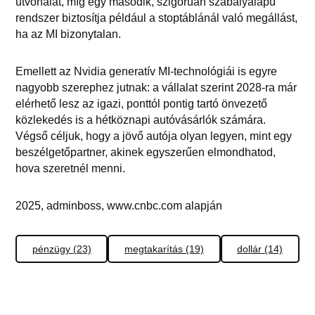
útvonalat, míg egy második, szigorúan szabályalapú
rendszer biztosítja például a stoptáblánál való megállást,
ha az MI bizonytalan.
Emellett az Nvidia generatív MI-technológiái is egyre
nagyobb szerephez jutnak: a vállalat szerint 2028-ra már
elérhető lesz az igazi, ponttól pontig tartó önvezető
közlekedés is a hétköznapi autóvásárlók számára.
Végső céljuk, hogy a jövő autója olyan legyen, mint egy
beszélgetőpartner, akinek egyszerűen elmondhatod,
hova szeretnél menni.
2025, adminboss, www.cnbc.com alapján
pénzügy (23)
megtakarítás (19)
dollár (14)