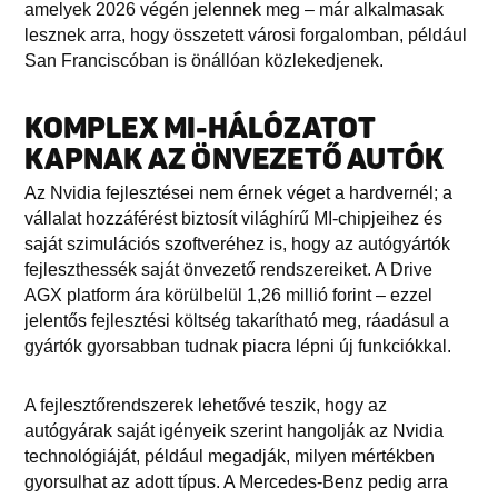
amelyek 2026 végén jelennek meg – már alkalmasak
lesznek arra, hogy összetett városi forgalomban, például
San Franciscóban is önállóan közlekedjenek.
KOMPLEX MI-HÁLÓZATOT
KAPNAK AZ ÖNVEZETŐ AUTÓK
Az Nvidia fejlesztései nem érnek véget a hardvernél; a
vállalat hozzáférést biztosít világhírű MI-chipjeihez és
saját szimulációs szoftveréhez is, hogy az autógyártók
fejleszthessék saját önvezető rendszereiket. A Drive
AGX platform ára körülbelül 1,26 millió forint – ezzel
jelentős fejlesztési költség takarítható meg, ráadásul a
gyártók gyorsabban tudnak piacra lépni új funkciókkal.
A fejlesztőrendszerek lehetővé teszik, hogy az
autógyárak saját igényeik szerint hangolják az Nvidia
technológiáját, például megadják, milyen mértékben
gyorsulhat az adott típus. A Mercedes-Benz pedig arra