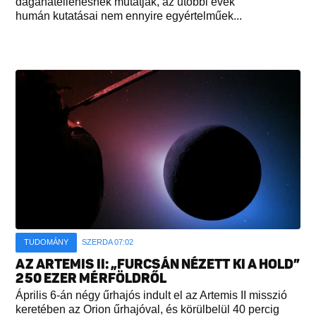
daganatellenesnek mutatják, az utóbbi évek
humán kutatásai nem ennyire egyértelműek...
TUDOMÁNY
SZERDA 07:02
AZ ARTEMIS II: „FURCSÁN NÉZETT KI A HOLD”
250 EZER MÉRFÖLDRŐL
Április 6-án négy űrhajós indult el az Artemis II misszió
keretében az Orion űrhajóval, és körülbelül 40 percig