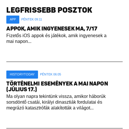
LEGFRISSEBB POSZTOK
APP
PÉNTEK 09:11
APPOK, AMIK INGYENESEK MA, 7/17
Fizetős iOS appok és játékok, amik ingyenesek a
mai napon...
HISTORYTODAY
PÉNTEK 06:05
TÖRTÉNELMI ESEMÉNYEK A MAI NAPON
(JÚLIUS 17.)
Ma olyan napra tekintünk vissza, amikor háborúk
sorsdöntő csatái, királyi dinasztiák fordulatai és
megrázó katasztrófák alakították a világot...