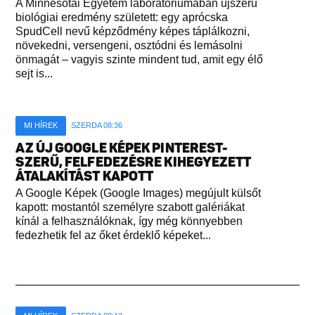
A Minnesotai Egyetem laboratóriumában újszerű
biológiai eredmény született: egy aprócska
SpudCell nevű képződmény képes táplálkozni,
növekedni, versengeni, osztódni és lemásolni
önmagát – vagyis szinte mindent tud, amit egy élő
sejt is...
MI HÍREK
SZERDA 08:36
AZ ÚJ GOOGLE KÉPEK PINTEREST-
SZERŰ, FELFEDEZÉSRE KIHEGYEZETT
ÁTALAKÍTÁST KAPOTT
A Google Képek (Google Images) megújult külsőt
kapott: mostantól személyre szabott galériákat
kínál a felhasználóknak, így még könnyebben
fedezhetik fel az őket érdeklő képeket...