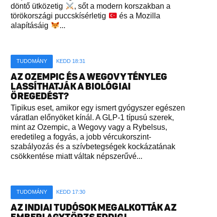
döntő ütközetig
, sőt a modern korszakban a
törökországi puccskísérletig
és a Mozilla
alapításáig
...
TUDOMÁNY
KEDD 18:31
AZ OZEMPIC ÉS A WEGOVY TÉNYLEG
LASSÍTHATJÁK A BIOLÓGIAI
ÖREGEDÉST?
Tipikus eset, amikor egy ismert gyógyszer egészen
váratlan előnyöket kínál. A GLP-1 típusú szerek,
mint az Ozempic, a Wegovy vagy a Rybelsus,
eredetileg a fogyás, a jobb vércukorszint-
szabályozás és a szívbetegségek kockázatának
csökkentése miatt váltak népszerűvé...
TUDOMÁNY
KEDD 17:30
AZ INDIAI TUDÓSOK MEGALKOTTÁK AZ