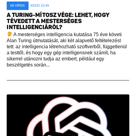
MI HÍREK
KEDD 10:49
A TURING-MÍTOSZ VÉGE: LEHET, HOGY
TÉVEDETT A MESTERSÉGES
INTELLIGENCIÁRÓL?
A mesterséges intelligencia kutatása 75 éve követi
Alan Turing útmutatását, aki két alapvető feltételezést
tett: az intelligencia létrehozható szoftverből, függetlenül
a testtől, és hogy egy gép intelligensnek számít, ha
sikerrel utánozni tudja az embert, például egy
beszélgetés során...