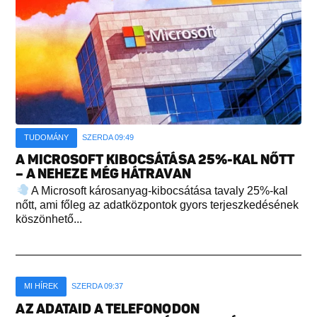
TUDOMÁNY
SZERDA 09:49
A MICROSOFT KIBOCSÁTÁSA 25%-KAL NŐTT
– A NEHEZE MÉG HÁTRAVAN
A Microsoft károsanyag-kibocsátása tavaly 25%-kal
nőtt, ami főleg az adatközpontok gyors terjeszkedésének
köszönhető...
MI HÍREK
SZERDA 09:37
AZ ADATAID A TELEFONODON