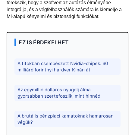
törekszik, hogy a szoftvert az autózás élményébe
integrálja, és a végfelhasználók számára is kiemelje a
MI-alapú kényelmi és biztonsági funkciókat.
EZ IS ÉRDEKELHET
A titokban csempészett Nvidia-chipek: 60
milliárd forintnyi hardver Kínán át
Az egymillió dolláros nyugdíj álma
gyorsabban szertefoszlik, mint hinnéd
A brutális pénzpiaci kamatoknak hamarosan
végük?