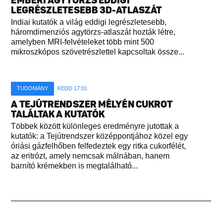
EMBERI AGYTÖRZS EDDIGI
LEGRÉSZLETESEBB 3D-ATLASZÁT
Indiai kutatók a világ eddigi legrészletesebb,
háromdimenziós agytörzs-atlaszát hozták létre,
amelyben MRI-felvételeket több mint 500
mikroszkópos szövetrészlettel kapcsoltak össze...
TUDOMÁNY
KEDD 17:01
A TEJÚTRENDSZER MÉLYÉN CUKROT
TALÁLTAK A KUTATÓK
Többek között különleges eredményre jutottak a
kutatók: a Tejútrendszer középpontjához közel egy
óriási gázfelhőben felfedeztek egy ritka cukorfélét,
az eritrózt, amely nemcsak málnában, hanem
barnító krémekben is megtalálható...