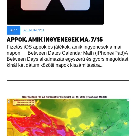
APP
SZERDA 09:11
APPOK, AMIK INGYENESEK MA, 7/15
Fizetős iOS appok és játékok, amik ingyenesek a mai
napon. Between Dates Calendar Math (iPhone/iPad)A
Between Days alkalmazás egyszerű és gyors megoldást
kínál két dátum közötti napok kiszámítására...