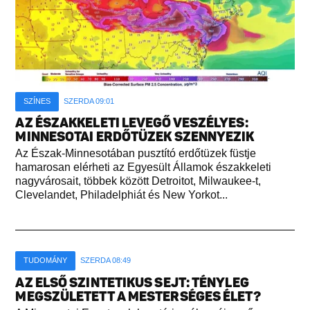
SZÍNES
SZERDA 09:01
AZ ÉSZAKKELETI LEVEGŐ VESZÉLYES:
MINNESOTAI ERDŐTÜZEK SZENNYEZIK
Az Észak-Minnesotában pusztító erdőtüzek füstje
hamarosan elérheti az Egyesült Államok északkeleti
nagyvárosait, többek között Detroitot, Milwaukee-t,
Clevelandet, Philadelphiát és New Yorkot...
TUDOMÁNY
SZERDA 08:49
AZ ELSŐ SZINTETIKUS SEJT: TÉNYLEG
MEGSZÜLETETT A MESTERSÉGES ÉLET?