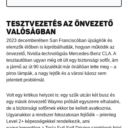
TESZTVEZETÉS AZ ÖNVEZETŐ
VALÓSÁGBAN
2023 decemberében San Franciscóban újságírók és
elemzők élőben is kipróbálhatták, hogyan működik az
önvezető, Nvidia-technológiás Mercedes-Benz CLA. A
tesztautóban ugyan még ott ült egy biztonsági sofőr, ám
a jármű az út 90 százalékát már önállóan tette meg – a
piros lámpák, a nagy lejtők és a városi káosz sem
jelentett problémát.
Volt egy kritikus helyzet is: egy szűk utcán két busz és
egy másik önvezető Waymo próbált egyszerre elhaladni,
de a biztonsági sofőrnek ekkor be kellett avatkoznia.
Ugyanakkor a rendszer fokozatosan fejlődik – jelenleg
Level 2+ képességekkel rendelkezik, ami
nagyságrendileg a Tesla Full Self-Driving szintjének felel