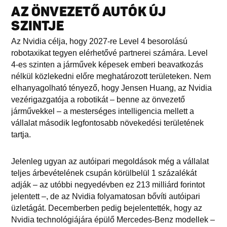
AZ ÖNVEZETŐ AUTÓK ÚJ
SZINTJE
Az Nvidia célja, hogy 2027-re Level 4 besorolású
robotaxikat tegyen elérhetővé partnerei számára. Level
4-es szinten a járművek képesek emberi beavatkozás
nélkül közlekedni előre meghatározott területeken. Nem
elhanyagolható tényező, hogy Jensen Huang, az Nvidia
vezérigazgatója a robotikát – benne az önvezető
járművekkel – a mesterséges intelligencia mellett a
vállalat második legfontosabb növekedési területének
tartja.
Jelenleg ugyan az autóipari megoldások még a vállalat
teljes árbevételének csupán körülbelül 1 százalékát
adják – az utóbbi negyedévben ez 213 milliárd forintot
jelentett –, de az Nvidia folyamatosan bővíti autóipari
üzletágát. Decemberben pedig bejelentették, hogy az
Nvidia technológiájára épülő Mercedes-Benz modellek –