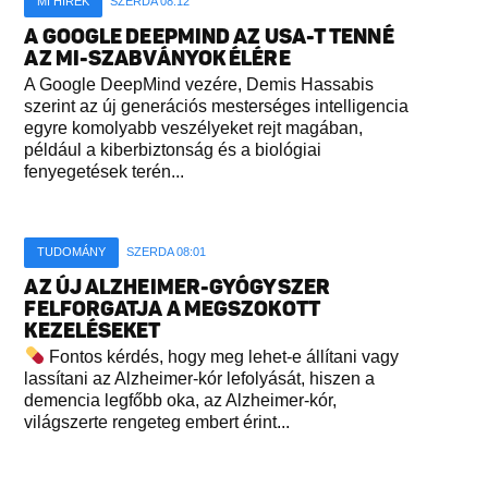
MI HÍREK
SZERDA 08:12
A GOOGLE DEEPMIND AZ USA-T TENNÉ
AZ MI-SZABVÁNYOK ÉLÉRE
A Google DeepMind vezére, Demis Hassabis
szerint az új generációs mesterséges intelligencia
egyre komolyabb veszélyeket rejt magában,
például a kiberbiztonság és a biológiai
fenyegetések terén...
TUDOMÁNY
SZERDA 08:01
AZ ÚJ ALZHEIMER-GYÓGYSZER
FELFORGATJA A MEGSZOKOTT
KEZELÉSEKET
Fontos kérdés, hogy meg lehet-e állítani vagy
lassítani az Alzheimer-kór lefolyását, hiszen a
demencia legfőbb oka, az Alzheimer-kór,
világszerte rengeteg embert érint...