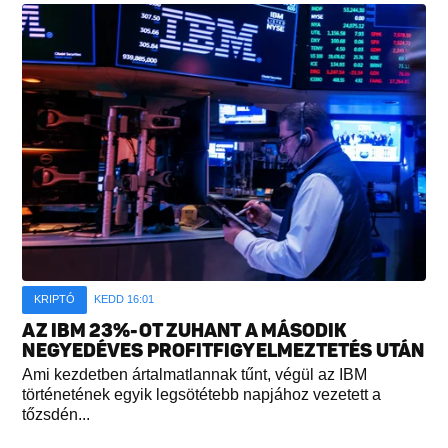
KRIPTÓ
KEDD 16:01
AZ IBM 23%-OT ZUHANT A MÁSODIK
NEGYEDÉVES PROFITFIGYELMEZTETÉS UTÁN
Ami kezdetben ártalmatlannak tűnt, végül az IBM
történetének egyik legsötétebb napjához vezetett a
tőzsdén...