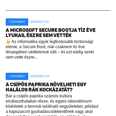
TUDOMÁNY
SZERDA 07:37
A MICROSOFT SECURE BOOTJA TÍZ ÉVE
LYUKAS, ÉSZRE SEM VETTÉK
Az informatika egyik legfontosabb biztonsági
eleme, a Secure Boot, már csaknem tíz éve
lényegében védtelenné vált – és ezt eddig senki
sem vette észre...
TUDOMÁNY
SZERDA 07:24
A CSÍPŐS PAPRIKA NÖVELHETI EGY
HALÁLOS RÁK KOCKÁZATÁT?
Bár a csípős paprika számos kultúra
elválaszthatatlan része, és egyes laboratóriumi
kísérletek a bennük található vegyületeket, például
a kapszaicint gyulladáscsökkentőnek vagy akár