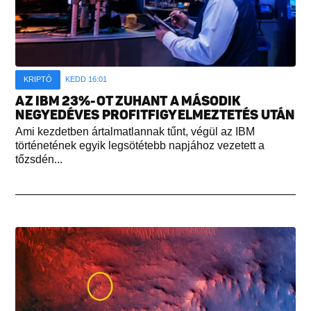
KRIPTÓ
KEDD 16:01
AZ IBM 23%-OT ZUHANT A MÁSODIK
NEGYEDÉVES PROFITFIGYELMEZTETÉS UTÁN
Ami kezdetben ártalmatlannak tűnt, végül az IBM
történetének egyik legsötétebb napjához vezetett a
tőzsdén...