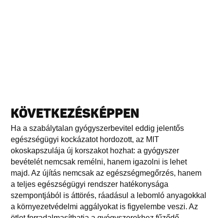
KÖVETKEZÉSKÉPPEN
Ha a szabálytalan gyógyszerbevitel eddig jelentős
egészségügyi kockázatot hordozott, az MIT
okoskapszulája új korszakot hozhat: a gyógyszer
bevételét nemcsak remélni, hanem igazolni is lehet
majd. Az újítás nemcsak az egészségmegőrzés, hanem
a teljes egészségügyi rendszer hatékonysága
szempontjából is áttörés, ráadásul a lebomló anyagokkal
a környezetvédelmi aggályokat is figyelembe veszi. Az
ötlet forradalmasíthatja a gyógyszerekhez fűződő