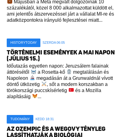
Májusban a Meta megvált dolgozóinak 10
százalékától, közel 8 000 alkalmazottat küldött el,
ami jelentős átszervezéssel járt a vállalat MI-re és
adatközpontokra irányuló fejlesztései miatt...
HISTORYTODAY
SZERDA 06:05
TÖRTÉNELMI ESEMÉNYEK A MAI NAPON
(JÚLIUS 15.)
Időutazás egyetlen napon: Jeruzsálem falainak
áttörésétől
a Rosetta-kő
megtalálásán és
Napoleon
megadásán át a Grunwaldnál vívott
döntő ütközetig
, sőt a modern korszakban a
törökországi puccskísérletig
és a Mozilla
alapításáig
...
TUDOMÁNY
KEDD 18:31
AZ OZEMPIC ÉS A WEGOVY TÉNYLEG
LASSÍTHATJÁK A BIOLÓGIAI