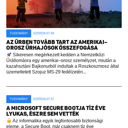
TUDOMÁNY
SZERDA 07:49
AZ ŰRBEN TOVÁBB TART AZ AMERIKAI–
OROSZ ŰRHAJÓSOK ÖSSZEFOGÁSA
Sikeresen megérkezett kedden a Nemzetközi
Űrállomásra egy amerikai–orosz személyzet, miután a
kazahsztáni Bajkonurból indultak a Roszkoszmosz által
üzemeltetett Szojuz MS-29 fedélzetén...
TUDOMÁNY
SZERDA 07:37
A MICROSOFT SECURE BOOTJA TÍZ ÉVE
LYUKAS, ÉSZRE SEM VETTÉK
Az informatika egyik legfontosabb biztonsági
eleme, a Secure Boot, már csaknem tíz éve