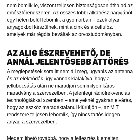
nem bomlik le, viszont teljesen biztonságosan áthalad az
emésztőrendszeren. Az összes többi alkatrész nagyjából
egy héten belül lebomlik a gyomorban – ezek olyan
anyagokból készülnek, mint a cink és a cellulóz,
amelyek már régóta beváltak az orvostudományban.
AZ ALIG ÉSZREVEHETŐ, DE
ANNÁL JELENTŐSEBB ÁTTÖRÉS
A meglepetések sora itt nem áll meg, ugyanis az antenna
és az elektródák úgy vannak kialakítva, hogy a
jelkibocsátás után ne maradjon semmilyen káros
maradvány a szervezetben. A jelenlegi rádiófrekvenciás
technológiákkal szemben – amelyeknél gyakran elvárás,
hogy az eszköz maradéktalanul kiürüljön –, az MIT
rendszere teljesen lebomlik, így nincs tartós idegen
anyag a szervezetben.
Megemlíthető továbbá, hogy a fejlesztés kiemelten