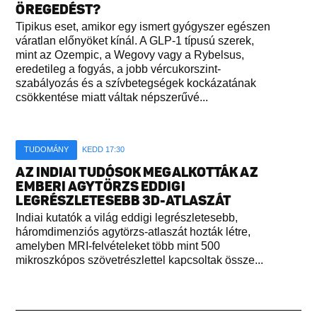
ÖREGEDÉST?
Tipikus eset, amikor egy ismert gyógyszer egészen
váratlan előnyöket kínál. A GLP-1 típusú szerek,
mint az Ozempic, a Wegovy vagy a Rybelsus,
eredetileg a fogyás, a jobb vércukorszint-
szabályozás és a szívbetegségek kockázatának
csökkentése miatt váltak népszerűvé...
TUDOMÁNY
KEDD 17:30
AZ INDIAI TUDÓSOK MEGALKOTTÁK AZ
EMBERI AGYTÖRZS EDDIGI
LEGRÉSZLETESEBB 3D-ATLASZÁT
Indiai kutatók a világ eddigi legrészletesebb,
háromdimenziós agytörzs-atlaszát hozták létre,
amelyben MRI-felvételeket több mint 500
mikroszkópos szövetrészlettel kapcsoltak össze...