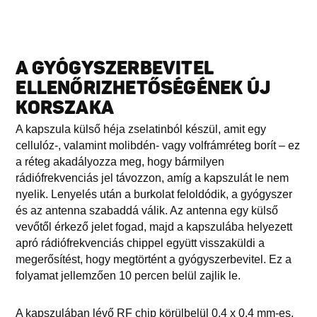
A GYÓGYSZERBEVITEL
ELLENŐRIZHETŐSÉGÉNEK ÚJ
KORSZAKA
A kapszula külső héja zselatinból készül, amit egy
cellulóz-, valamint molibdén- vagy volfrámréteg borít – ez
a réteg akadályozza meg, hogy bármilyen
rádiófrekvenciás jel távozzon, amíg a kapszulát le nem
nyelik. Lenyelés után a burkolat feloldódik, a gyógyszer
és az antenna szabaddá válik. Az antenna egy külső
vevőtől érkező jelet fogad, majd a kapszulába helyezett
apró rádiófrekvenciás chippel együtt visszaküldi a
megerősítést, hogy megtörtént a gyógyszerbevitel. Ez a
folyamat jellemzően 10 percen belül zajlik le.
A kapszulában lévő RF chip körülbelül 0,4 x 0,4 mm-es,