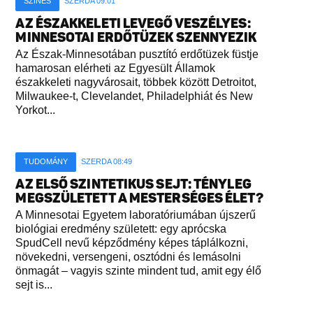
SZÍNES
SZERDA 09:01
AZ ÉSZAKKELETI LEVEGŐ VESZÉLYES:
MINNESOTAI ERDŐTÜZEK SZENNYEZIK
Az Észak-Minnesotában pusztító erdőtüzek füstje
hamarosan elérheti az Egyesült Államok
északkeleti nagyvárosait, többek között Detroitot,
Milwaukee-t, Clevelandet, Philadelphiát és New
Yorkot...
TUDOMÁNY
SZERDA 08:49
AZ ELSŐ SZINTETIKUS SEJT: TÉNYLEG
MEGSZÜLETETT A MESTERSÉGES ÉLET?
A Minnesotai Egyetem laboratóriumában újszerű
biológiai eredmény született: egy aprócska
SpudCell nevű képződmény képes táplálkozni,
növekedni, versengeni, osztódni és lemásolni
önmagát – vagyis szinte mindent tud, amit egy élő
sejt is...