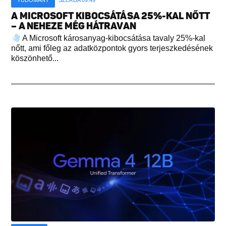
TUDOMÁNY
SZERDA 09:49
A MICROSOFT KIBOCSÁTÁSA 25%-KAL NŐTT
– A NEHEZE MÉG HÁTRAVAN
A Microsoft károsanyag-kibocsátása tavaly 25%-kal
nőtt, ami főleg az adatközpontok gyors terjeszkedésének
köszönhető...