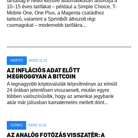
társaság e héttől kezdve automatikusan átsorolja a
10–15 éves tarifákat – például a Simple Choice, T-
Mobile One, One Plus, a Magenta családhoz
tartozó, valamint a Sprintből áthozott régi
csomagokat – modernebb tarifákra...
KRIPTÓ
KEDD 11:31
AZ INFLÁCIÓS ADAT ELŐTT
MEGROGGYAN A BITCOIN
A legnagyobb kriptovaluták teljesítménye az elmúlt
24 órában jelentősen visszaesett, miután egyre
többen valószínűsítik, hogy az amerikai jegybank
akár már júliusban kamatemelés mellett dönt...
SZÍNES
KEDD 11:02
AZ ANALÓG FOTÓZÁS VISSZATÉR: A