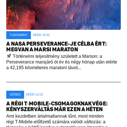
TUDOMÁNY
KEDD 15:01
A NASA PERSEVERANCE-JE CÉLBA ÉRT:
MEGVAN A MARSI MARATON
Történelmi teljesítmény született a Marson: a
Perseverance marsjáró öt év és négy hónap után elérte
a 42,195 kilométeres maratoni távot...
SZÍNES
KEDD 12:01
A RÉGI T‑MOBILE-CSOMAGOKNAK VÉGE:
KÉNYSZERVÁLTÁS MÁR EZEN A HÉTEN
Ami kezdetben ártalmatlannak tűnt, most minden
régi T-Mobile-előfizető számára valódi változás: a