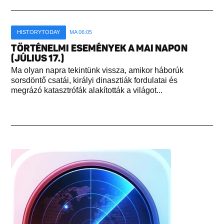
HISTORYTODAY
MA 06:05
TÖRTÉNELMI ESEMÉNYEK A MAI NAPON
(JÚLIUS 17.)
Ma olyan napra tekintünk vissza, amikor háborúk
sorsdöntő csatái, királyi dinasztiák fordulatai és
megrázó katasztrófák alakították a világot...