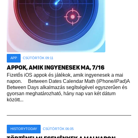
APP
CSÜTÖRTÖK 09:11
APPOK, AMIK INGYENESEK MA, 7/16
Fizetős iOS appok és játékok, amik ingyenesek a mai
napon. Between Dates Calendar Math (iPhone/iPad)A
Between Days alkalmazás segítségével egyszerűen és
gyorsan meghatározható, hány nap van két dátum
között...
HISTORYTODAY
CSÜTÖRTÖK 06:05