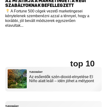
AZ MI ÁTÍRJA A MARKETINGET: A RÉGI
SZABÁLYOKNAK BEFELLEGZETT
A Fortune 500 cégek vezető marketingesei
kénytelenek szembenézni azzal a ténnyel, hogy a
korábbi, jól bevált módszerek egyszerűen
elavultak...
top 10
TUDOMÁNY
Az esőerdők szén-dioxid-elnyelése El
Niño alatt leáll – idén jöhet a mélypont
TUDOMÁNY