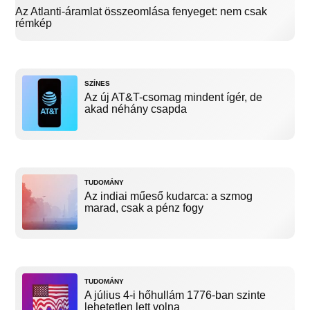
Az Atlanti-áramlat összeomlása fenyeget: nem csak
rémkép
SZÍNES
Az új AT&T-csomag mindent ígér, de
akad néhány csapda
TUDOMÁNY
Az indiai műeső kudarca: a szmog
marad, csak a pénz fogy
TUDOMÁNY
A július 4-i hőhullám 1776-ban szinte
lehetetlen lett volna