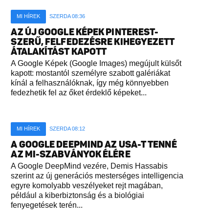
MI HÍREK
SZERDA 08:36
AZ ÚJ GOOGLE KÉPEK PINTEREST-
SZERŰ, FELFEDEZÉSRE KIHEGYEZETT
ÁTALAKÍTÁST KAPOTT
A Google Képek (Google Images) megújult külsőt
kapott: mostantól személyre szabott galériákat
kínál a felhasználóknak, így még könnyebben
fedezhetik fel az őket érdeklő képeket...
MI HÍREK
SZERDA 08:12
A GOOGLE DEEPMIND AZ USA-T TENNÉ
AZ MI-SZABVÁNYOK ÉLÉRE
A Google DeepMind vezére, Demis Hassabis
szerint az új generációs mesterséges intelligencia
egyre komolyabb veszélyeket rejt magában,
például a kiberbiztonság és a biológiai
fenyegetések terén...