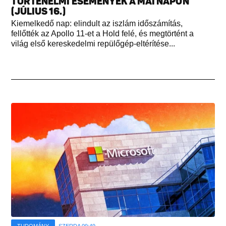
TÖRTÉNELMI ESEMÉNYEK A MAI NAPON
(JÚLIUS 16.)
Kiemelkedő nap: elindult az iszlám időszámítás,
fellőtték az Apollo 11-et a Hold felé, és megtörtént a
világ első kereskedelmi repülőgép-eltérítése...