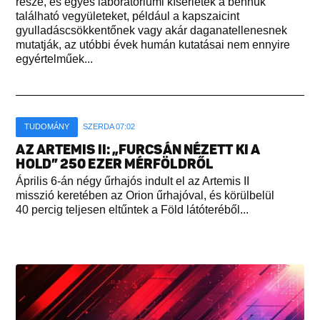
része, és egyes laboratóriumi kísérletek a bennük
található vegyületeket, például a kapszaicint
gyulladáscsökkentőnek vagy akár daganatellenesnek
mutatják, az utóbbi évek humán kutatásai nem ennyire
egyértelműek...
TUDOMÁNY
SZERDA 07:02
AZ ARTEMIS II: „FURCSÁN NÉZETT KI A
HOLD” 250 EZER MÉRFÖLDRŐL
Április 6-án négy űrhajós indult el az Artemis II
misszió keretében az Orion űrhajóval, és körülbelül
40 percig teljesen eltűntek a Föld látóteréből...