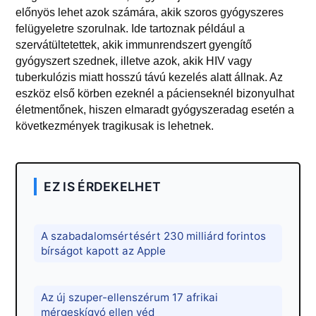
előnyös lehet azok számára, akik szoros gyógyszeres
felügyeletre szorulnak. Ide tartoznak például a
szervátültetettek, akik immunrendszert gyengítő
gyógyszert szednek, illetve azok, akik HIV vagy
tuberkulózis miatt hosszú távú kezelés alatt állnak. Az
eszköz első körben ezeknél a pácienseknél bizonyulhat
életmentőnek, hiszen elmaradt gyógyszeradag esetén a
következmények tragikusak is lehetnek.
EZ IS ÉRDEKELHET
A szabadalomsértésért 230 milliárd forintos
bírságot kapott az Apple
Az új szuper-ellenszérum 17 afrikai
mérgeskígyó ellen véd