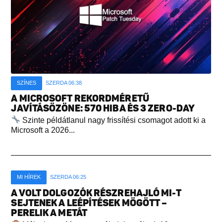
SZÍNES
SZERDA 06:38
A MICROSOFT REKORDMÉRETŰ
JAVÍTÁSÖZÖNE: 570 HIBA ÉS 3 ZERO-DAY
Szinte példátlanul nagy frissítési csomagot adott ki a
Microsoft a 2026...
MI HÍREK
SZERDA 06:25
A VOLT DOLGOZÓK RÉSZREHAJLÓ MI-T
SEJTENEK A LEÉPÍTÉSEK MÖGÖTT –
PERELIK A METÁT