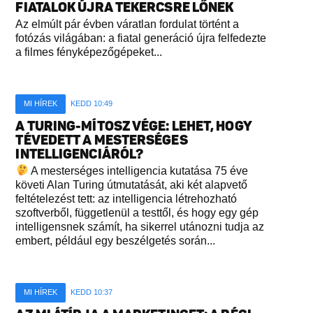
FIATALOK ÚJRA TEKERCSRE LŐNEK
Az elmúlt pár évben váratlan fordulat történt a
fotózás világában: a fiatal generáció újra felfedezte
a filmes fényképezőgépeket...
MI HÍREK
KEDD 10:49
A TURING-MÍTOSZ VÉGE: LEHET, HOGY
TÉVEDETT A MESTERSÉGES
INTELLIGENCIÁRÓL?
A mesterséges intelligencia kutatása 75 éve
követi Alan Turing útmutatását, aki két alapvető
feltételezést tett: az intelligencia létrehozható
szoftverből, függetlenül a testtől, és hogy egy gép
intelligensnek számít, ha sikerrel utánozni tudja az
embert, például egy beszélgetés során...
MI HÍREK
KEDD 10:37