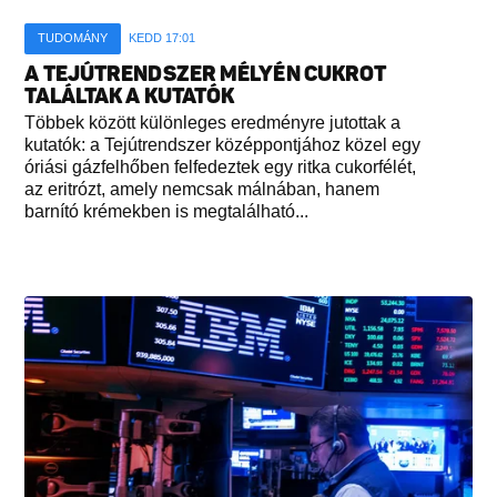
TUDOMÁNY
KEDD 17:01
A TEJÚTRENDSZER MÉLYÉN CUKROT
TALÁLTAK A KUTATÓK
Többek között különleges eredményre jutottak a
kutatók: a Tejútrendszer középpontjához közel egy
óriási gázfelhőben felfedeztek egy ritka cukorfélét,
az eritrózt, amely nemcsak málnában, hanem
barnító krémekben is megtalálható...