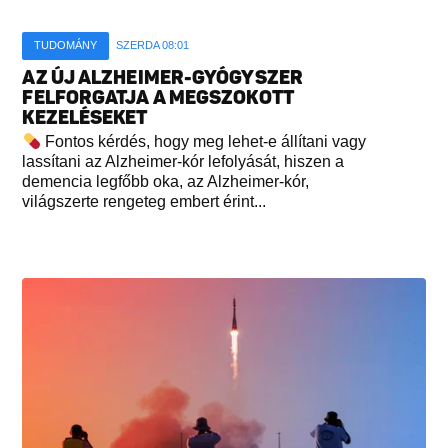
TUDOMÁNY
SZERDA 08:01
AZ ÚJ ALZHEIMER-GYÓGYSZER
FELFORGATJA A MEGSZOKOTT
KEZELÉSEKET
Fontos kérdés, hogy meg lehet-e állítani vagy
lassítani az Alzheimer-kór lefolyását, hiszen a
demencia legfőbb oka, az Alzheimer-kór,
világszerte rengeteg embert érint...