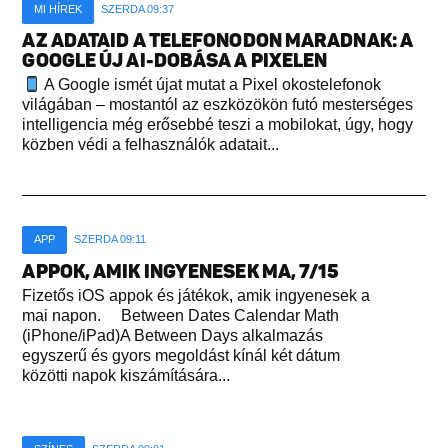
MI HÍREK
SZERDA 09:37
AZ ADATAID A TELEFONODON MARADNAK: A
GOOGLE ÚJ AI-DOBÁSA A PIXELEN
A Google ismét újat mutat a Pixel okostelefonok
világában – mostantól az eszközökön futó mesterséges
intelligencia még erősebbé teszi a mobilokat, úgy, hogy
közben védi a felhasználók adatait...
APP
SZERDA 09:11
APPOK, AMIK INGYENESEK MA, 7/15
Fizetős iOS appok és játékok, amik ingyenesek a
mai napon. Between Dates Calendar Math
(iPhone/iPad)A Between Days alkalmazás
egyszerű és gyors megoldást kínál két dátum
közötti napok kiszámítására...