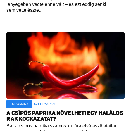
lényegében védtelenné vált – és ezt eddig senki
sem vette észre...
TUDOMÁNY
SZERDA 07:24
A CSÍPŐS PAPRIKA NÖVELHETI EGY HALÁLOS
RÁK KOCKÁZATÁT?
Bár a csípős paprika számos kultúra elválaszthatatlan