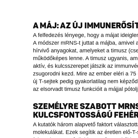
A MÁJ: AZ ÚJ IMMUNERŐS
A felfedezés lényege, hogy a májat ideigle
A módszer mRNS-t juttat a májba, amivel a
hírvivő anyagokat, amelyeket a timusz (c
működőképes lenne. A timusz ugyanis, amely
aktív, és kulcsszerepet játszik az immunvé
zsugorodni kezd. Mire az ember eléri a 75 év
új T-sejtek pedig gyakorlatilag nem képződn
az elsorvadt timusz funkcióit a májjal pótol
SZEMÉLYRE SZABOTT MRN
KULCSFONTOSSÁGÚ FEHÉ
A kutatók három alapvető faktort választott
molekulákat. Ezek segítik az éretlen elő-T