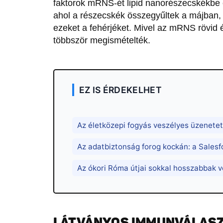
faktorok mRNS-ét lipid nanorészecskékbe 
ahol a részecskék összegyűltek a májban, 
ezeket a fehérjéket. Mivel az mRNS rövid é
többször megismételték.
EZ IS ÉRDEKELHET
Az életközepi fogyás veszélyes üzenetet
Az adatbiztonság forog kockán: a Salesf
Az ókori Róma útjai sokkal hosszabbak vo
LÁTVÁNYOS IMMUNVÁLASZ: