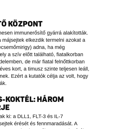
ÍTŐ KÖZPONT
nesen immunerősítő gyárrá alakították.
 májsejtek elkezdik termelni azokat a
secsemőmirigy) adna, ha még
 a szív előtt található, fiatalkorban
delemben, de már fiatal felnőttkorban
es kort, a timusz szinte teljesen leáll,
ek. Ezért a kutatók célja az volt, hogy
ják.
S-KOKTÉL: HÁROM
RJE
ak ki: a DLL1, FLT-3 és IL-7
-sejtek érését és fennmaradását. A