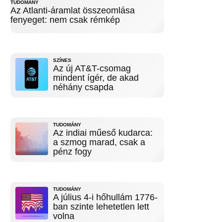
TUDOMÁNY
Az Atlanti-áramlat összeomlása
fenyeget: nem csak rémkép
SZÍNES
Az új AT&T-csomag
mindent ígér, de akad
néhány csapda
TUDOMÁNY
Az indiai műeső kudarca:
a szmog marad, csak a
pénz fogy
TUDOMÁNY
A július 4-i hőhullám 1776-
ban szinte lehetetlen lett
volna