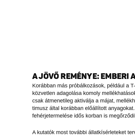
A JÖVŐ REMÉNYE: EMBERI 
Korábban más próbálkozások, például a T-
közvetlen adagolása komoly mellékhatások
csak átmenetileg aktiválja a májat, mellékha
timusz által korábban előállított anyagokat
fehérjetermelése idős korban is megőrződik,
A kutatók most további állatkísérleteket te