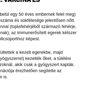
lbelül egy 50 éves embernek felel meg)
száma és sokfélesége jelentősen nőtt.
nal (tojásfehérjéből származó fehérje,
nak), az immunerősített egerek kétszer
rollcsoporthoz képest.
ltettek a kezelt egerekbe, majd
ógyszerrel) kezelték őket, a túlélési
oknál, akik csak a gyógyszert kapták.
nációja érezhetően segítette az
 is.