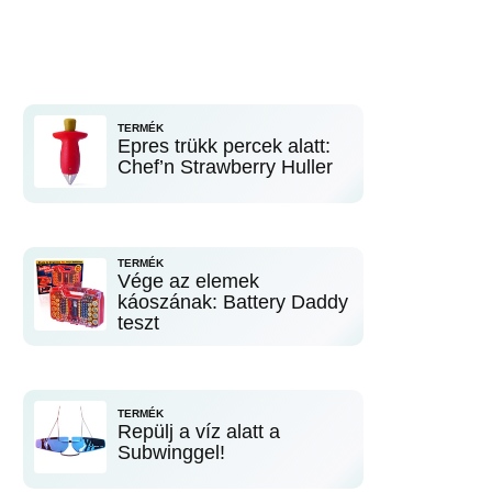
TERMÉK
Epres trükk percek alatt:
Chef’n Strawberry Huller
TERMÉK
Vége az elemek
káoszának: Battery Daddy
teszt
TERMÉK
Repülj a víz alatt a
Subwinggel!