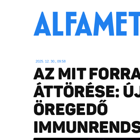
2025. 12. 30., 09:58
AZ MIT FORR
ÁTTÖRÉSE: ÚJ
ÖREGEDŐ
IMMUNREND