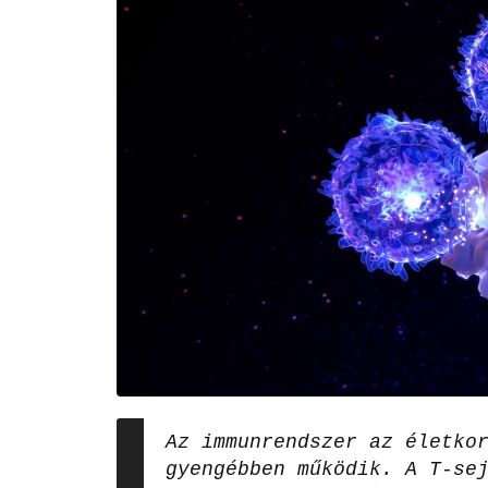
Az immunrendszer az életko
gyengébben működik. A T-se