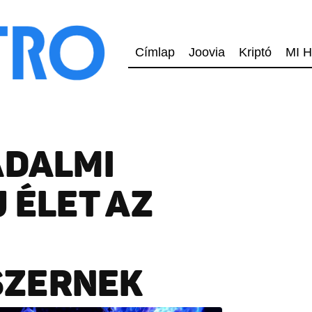
Címlap
Joovia
Kriptó
MI H
ADALMI
 ÉLET AZ
SZERNEK