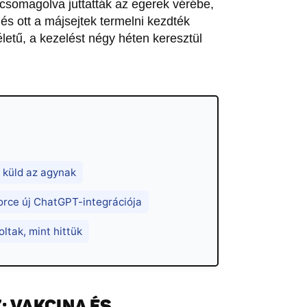
csomagolva juttatták az egerek vérébe,
és ott a májsejtek termelni kezdték
letű, a kezelést négy héten keresztül
 küld az agynak
orce új ChatGPT-integrációja
ltak, mint hittük
 VAKCINA ÉS