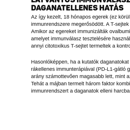
DAGANATELLENES HATÁS
Az így kezelt, 18 hónapos egerek (ez körü
immunrendszere megerősödött. A T-sejtek 
Amikor az egereket immunizálták ovalbumin
amelyet immunválasz tesztelésére használ
annyi citotoxikus T-sejtet termeltek a kont
Hasonlóképpen, ha a kutatók daganatokat ü
rákellenes immunterápiával (PD-L1-gátló gy
arány számottevően magasabb lett, mint az
Tehát a májban termelt három faktor kombi
immunrendszert a daganatok elleni harcban