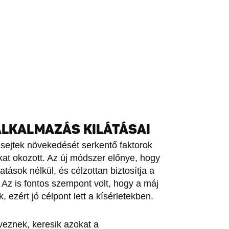
ALKALMAZÁS KILÁTÁSAI
sejtek növekedését serkentő faktorok
at okozott. Az új módszer előnye, hogy
tások nélkül, és célzottan biztosítja a
. Az is fontos szempont volt, hogy a máj
 ezért jó célpont lett a kísérletekben.
rveznek, keresik azokat a