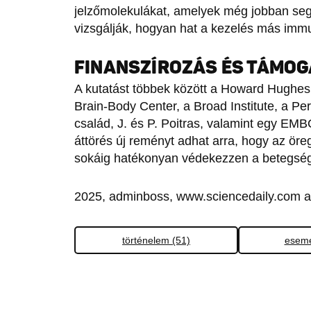
jelzőmolekulákat, amelyek még jobban seg
vizsgálják, hogyan hat a kezelés más immu
FINANSZÍROZÁS ÉS TÁMO
A kutatást többek között a Howard Hughes 
Brain-Body Center, a Broad Institute, a Pe
család, J. és P. Poitras, valamint egy EMB
áttörés új reményt adhat arra, hogy az ö
sokáig hatékonyan védekezzen a betegsé
2025, adminboss, www.sciencedaily.com a
történelem (51)
esemé