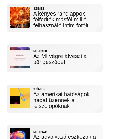
SZÍNES
A kényes randiappok
felfedték másfél millió
felhasználó intim fotóit
MI HÍREK
Az MI végre átveszi a
böngésződet
SZÍNES
Az amerikai hatóságok
hadat üzennek a
jelszólopóknak
MI HÍREK
Az agyolvasó eszközök a