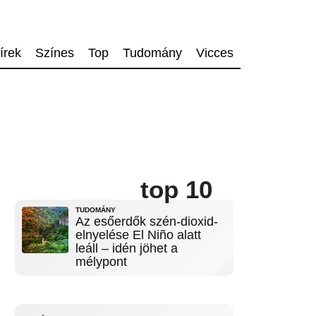
írek
Színes
Top
Tudomány
Vicces
top 10
TUDOMÁNY
Az esőerdők szén-dioxid-
elnyelése El Niño alatt
leáll – idén jöhet a
mélypont