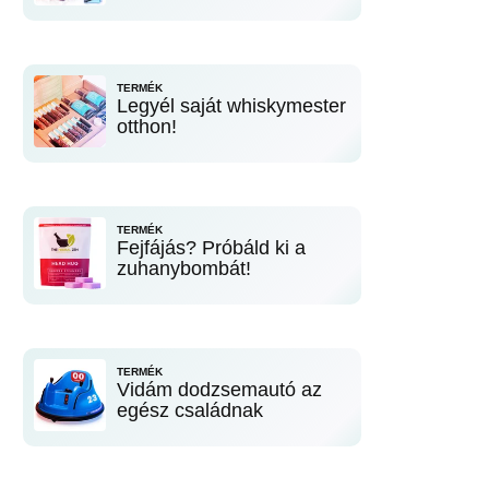
TERMÉK
Legyél saját whiskymester
otthon!
TERMÉK
Fejfájás? Próbáld ki a
zuhanybombát!
TERMÉK
Vidám dodzsemautó az
egész családnak