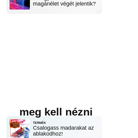
magánélet végét jelentik?
meg kell nézni
TERMÉK
Csalogass madarakat az
ablakodhoz!