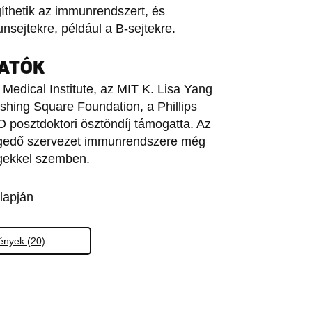
íthetik az immunrendszert, és
nsejtekre, például a B-sejtekre.
GATÓK
Medical Institute, az MIT K. Lisa Yang
rshing Square Foundation, a Phillips
O posztdoktori ösztöndíj támogatta. Az
regedő szervezet immunrendszere még
gekkel szemben.
lapján
nyek (20)