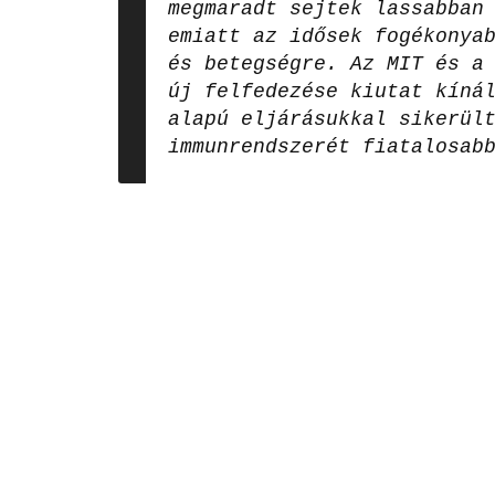
megmaradt sejtek lassabban
emiatt az idősek fogékonya
és betegségre. Az MIT és a
új felfedezése kiutat kíná
alapú eljárásukkal sikerül
immunrendszerét fiatalosab