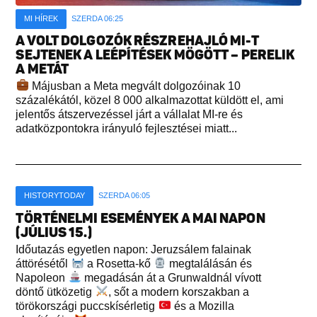
MI HÍREK
SZERDA 06:25
A VOLT DOLGOZÓK RÉSZREHAJLÓ MI-T
SEJTENEK A LEÉPÍTÉSEK MÖGÖTT – PERELIK
A METÁT
Májusban a Meta megvált dolgozóinak 10
százalékától, közel 8 000 alkalmazottat küldött el, ami
jelentős átszervezéssel járt a vállalat MI-re és
adatközpontokra irányuló fejlesztései miatt...
HISTORYTODAY
SZERDA 06:05
TÖRTÉNELMI ESEMÉNYEK A MAI NAPON
(JÚLIUS 15.)
Időutazás egyetlen napon: Jeruzsálem falainak
áttörésétől
a Rosetta-kő
megtalálásán és
Napoleon
megadásán át a Grunwaldnál vívott
döntő ütközetig
, sőt a modern korszakban a
törökországi puccskísérletig
és a Mozilla