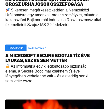
OROSZ ŰRHAJÓSOK ÖSSZEFOGÁSA
Sikeresen megérkezett kedden a Nemzetközi
Űrállomásra egy amerikai–orosz személyzet, miután a
kazahsztáni Bajkonurból indultak a Roszkoszmosz által
üzemeltetett Szojuz MS-29 fedélzetén...
TUDOMÁNY
SZERDA 07:37
A MICROSOFT SECURE BOOTJA TÍZ ÉVE
LYUKAS, ÉSZRE SEM VETTÉK
Az informatika egyik legfontosabb biztonsági
eleme, a Secure Boot, már csaknem tíz éve
lényegében védtelenné vált – és ezt eddig senki
sem vette észre...