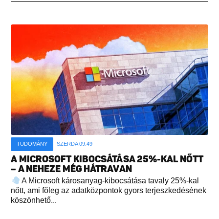
TUDOMÁNY
SZERDA 09:49
A MICROSOFT KIBOCSÁTÁSA 25%-KAL NŐTT
– A NEHEZE MÉG HÁTRAVAN
A Microsoft károsanyag-kibocsátása tavaly 25%-kal
nőtt, ami főleg az adatközpontok gyors terjeszkedésének
köszönhető...