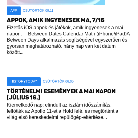
APP
CSÜTÖRTÖK 09:11
APPOK, AMIK INGYENESEK MA, 7/16
Fizetős iOS appok és játékok, amik ingyenesek a mai
napon. Between Dates Calendar Math (iPhone/iPad)A
Between Days alkalmazás segítségével egyszerűen és
gyorsan meghatározható, hány nap van két dátum
között...
HISTORYTODAY
CSÜTÖRTÖK 06:05
TÖRTÉNELMI ESEMÉNYEK A MAI NAPON
(JÚLIUS 16.)
Kiemelkedő nap: elindult az iszlám időszámítás,
fellőtték az Apollo 11-et a Hold felé, és megtörtént a
világ első kereskedelmi repülőgép-eltérítése...