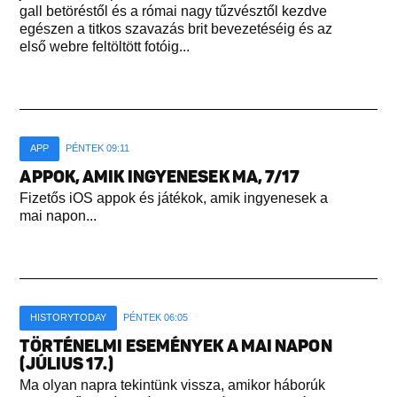
gall betöréstől és a római nagy tűzvésztől kezdve
egészen a titkos szavazás brit bevezetéséig és az
első webre feltöltött fotóig...
APP
PÉNTEK 09:11
APPOK, AMIK INGYENESEK MA, 7/17
Fizetős iOS appok és játékok, amik ingyenesek a
mai napon...
HISTORYTODAY
PÉNTEK 06:05
TÖRTÉNELMI ESEMÉNYEK A MAI NAPON
(JÚLIUS 17.)
Ma olyan napra tekintünk vissza, amikor háborúk