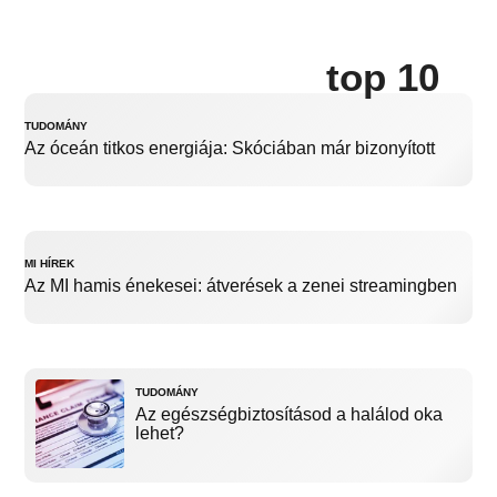
top 10
TUDOMÁNY
Az óceán titkos energiája: Skóciában már bizonyított
MI HÍREK
Az MI hamis énekesei: átverések a zenei streamingben
TUDOMÁNY
Az egészségbiztosításod a halálod oka
lehet?