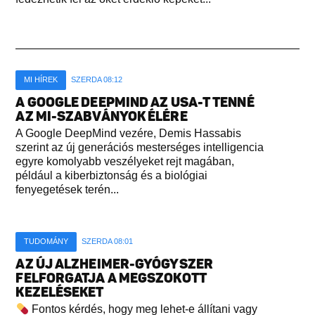
MI HÍREK
SZERDA 08:12
A GOOGLE DEEPMIND AZ USA-T TENNÉ
AZ MI-SZABVÁNYOK ÉLÉRE
A Google DeepMind vezére, Demis Hassabis
szerint az új generációs mesterséges intelligencia
egyre komolyabb veszélyeket rejt magában,
például a kiberbiztonság és a biológiai
fenyegetések terén...
TUDOMÁNY
SZERDA 08:01
AZ ÚJ ALZHEIMER-GYÓGYSZER
FELFORGATJA A MEGSZOKOTT
KEZELÉSEKET
Fontos kérdés, hogy meg lehet-e állítani vagy