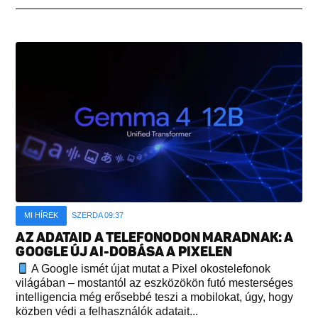
MI HÍREK
SZERDA 09:37
AZ ADATAID A TELEFONODON MARADNAK: A
GOOGLE ÚJ AI-DOBÁSA A PIXELEN
A Google ismét újat mutat a Pixel okostelefonok
világában – mostantól az eszközökön futó mesterséges
intelligencia még erősebbé teszi a mobilokat, úgy, hogy
közben védi a felhasználók adatait...