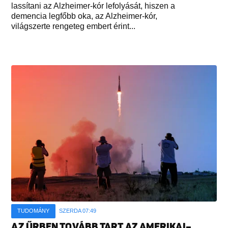
lassítani az Alzheimer-kór lefolyását, hiszen a
demencia legfőbb oka, az Alzheimer-kór,
világszerte rengeteg embert érint...
TUDOMÁNY
SZERDA 07:49
AZ ŰRBEN TOVÁBB TART AZ AMERIKAI–