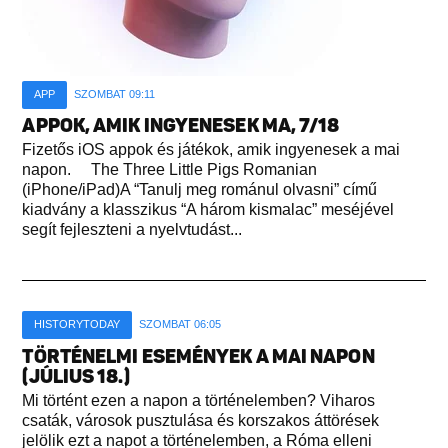
APP
SZOMBAT 09:11
APPOK, AMIK INGYENESEK MA, 7/18
Fizetős iOS appok és játékok, amik ingyenesek a mai
napon. The Three Little Pigs Romanian
(iPhone/iPad)A “Tanulj meg románul olvasni” című
kiadvány a klasszikus “A három kismalac” meséjével
segít fejleszteni a nyelvtudást...
HISTORYTODAY
SZOMBAT 06:05
TÖRTÉNELMI ESEMÉNYEK A MAI NAPON
(JÚLIUS 18.)
Mi történt ezen a napon a történelemben? Viharos
csaták, városok pusztulása és korszakos áttörések
jelölik ezt a napot a történelemben, a Róma elleni