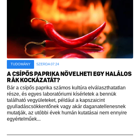
TUDOMÁNY
SZERDA 07:24
A CSÍPŐS PAPRIKA NÖVELHETI EGY HALÁLOS
RÁK KOCKÁZATÁT?
Bár a csípős paprika számos kultúra elválaszthatatlan
része, és egyes laboratóriumi kísérletek a bennük
található vegyületeket, például a kapszaicint
gyulladáscsökkentőnek vagy akár daganatellenesnek
mutatják, az utóbbi évek humán kutatásai nem ennyire
egyértelműek...