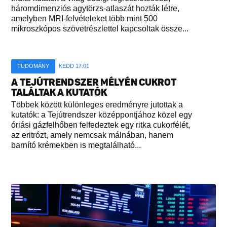
háromdimenziós agytörzs-atlaszát hozták létre,
amelyben MRI-felvételeket több mint 500
mikroszkópos szövetrészlettel kapcsoltak össze...
TUDOMÁNY
KEDD 17:01
A TEJÚTRENDSZER MÉLYÉN CUKROT
TALÁLTAK A KUTATÓK
Többek között különleges eredményre jutottak a
kutatók: a Tejútrendszer középpontjához közel egy
óriási gázfelhőben felfedeztek egy ritka cukorfélét,
az eritrózt, amely nemcsak málnában, hanem
barnító krémekben is megtalálható...