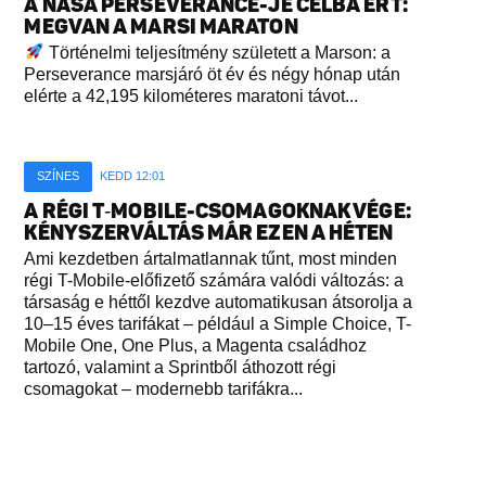
A NASA PERSEVERANCE-JE CÉLBA ÉRT:
MEGVAN A MARSI MARATON
Történelmi teljesítmény született a Marson: a
Perseverance marsjáró öt év és négy hónap után
elérte a 42,195 kilométeres maratoni távot...
SZÍNES
KEDD 12:01
A RÉGI T‑MOBILE-CSOMAGOKNAK VÉGE:
KÉNYSZERVÁLTÁS MÁR EZEN A HÉTEN
Ami kezdetben ártalmatlannak tűnt, most minden
régi T-Mobile-előfizető számára valódi változás: a
társaság e héttől kezdve automatikusan átsorolja a
10–15 éves tarifákat – például a Simple Choice, T-
Mobile One, One Plus, a Magenta családhoz
tartozó, valamint a Sprintből áthozott régi
csomagokat – modernebb tarifákra...