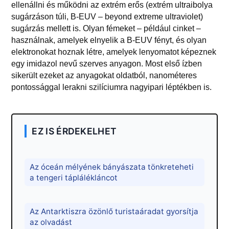
ellenállni és működni az extrém erős (extrém ultraibolya
sugárzáson túli, B-EUV – beyond extreme ultraviolet)
sugárzás mellett is. Olyan fémeket – például cinket –
használnak, amelyek elnyelik a B-EUV fényt, és olyan
elektronokat hoznak létre, amelyek lenyomatot képeznek
egy imidazol nevű szerves anyagon. Most első ízben
sikerült ezeket az anyagokat oldatból, nanométeres
pontossággal lerakni szilíciumra nagyipari léptékben is.
EZ IS ÉRDEKELHET
Az óceán mélyének bányászata tönkreteheti
a tengeri táplálékláncot
Az Antarktiszra özönlő turistaáradat gyorsítja
az olvadást