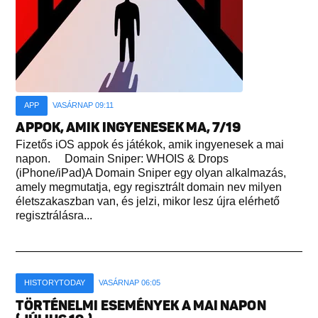
APP
VASÁRNAP 09:11
APPOK, AMIK INGYENESEK MA, 7/19
Fizetős iOS appok és játékok, amik ingyenesek a mai
napon. Domain Sniper: WHOIS & Drops
(iPhone/iPad)A Domain Sniper egy olyan alkalmazás,
amely megmutatja, egy regisztrált domain nev milyen
életszakaszban van, és jelzi, mikor lesz újra elérhető
regisztrálásra...
HISTORYTODAY
VASÁRNAP 06:05
TÖRTÉNELMI ESEMÉNYEK A MAI NAPON