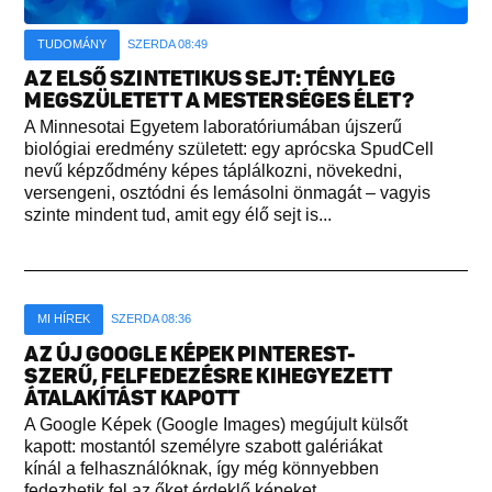
TUDOMÁNY
SZERDA 08:49
AZ ELSŐ SZINTETIKUS SEJT: TÉNYLEG
MEGSZÜLETETT A MESTERSÉGES ÉLET?
A Minnesotai Egyetem laboratóriumában újszerű
biológiai eredmény született: egy aprócska SpudCell
nevű képződmény képes táplálkozni, növekedni,
versengeni, osztódni és lemásolni önmagát – vagyis
szinte mindent tud, amit egy élő sejt is...
MI HÍREK
SZERDA 08:36
AZ ÚJ GOOGLE KÉPEK PINTEREST-
SZERŰ, FELFEDEZÉSRE KIHEGYEZETT
ÁTALAKÍTÁST KAPOTT
A Google Képek (Google Images) megújult külsőt
kapott: mostantól személyre szabott galériákat
kínál a felhasználóknak, így még könnyebben
fedezhetik fel az őket érdeklő képeket...