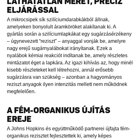
LÁTHATATLAN MÉRET, PRECÍZ
ELJÁRÁSSAL
A mikrocsipek sík szilíciumdarabkákból állnak,
amelyeken bonyolult áramköröket alakítanak ki. A
gyártás során a szilíciumlapkákat egy sugárzásérzékeny
– úgynevezett “reziszt” – anyaggal vonják be, amelyre
nagy erejű sugárnyalábokat irányítanak. Ezek a
nyalábok kémiai reakciót indítanak be, amely részletes
mintázatot éget a lapkára. Az igazi kihívás az, hogy minél
kisebb részleteket kell létrehozni, annál erősebb
sugárzásra van szükség – azonban a hagyományos
reziszt anyagok ilyen intenzitás mellett nem működnek
megfelelően.
A FÉM-ORGANIKUS ÚJÍTÁS
EREJE
A Johns Hopkins és együttműködő partnerei újfajta fém-
organikus rezisztet fejlesztettek ki, amely képes