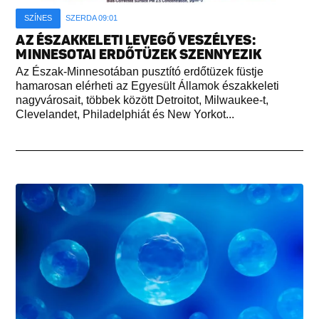
SZÍNES
SZERDA 09:01
AZ ÉSZAKKELETI LEVEGŐ VESZÉLYES:
MINNESOTAI ERDŐTÜZEK SZENNYEZIK
Az Észak-Minnesotában pusztító erdőtüzek füstje
hamarosan elérheti az Egyesült Államok északkeleti
nagyvárosait, többek között Detroitot, Milwaukee-t,
Clevelandet, Philadelphiát és New Yorkot...