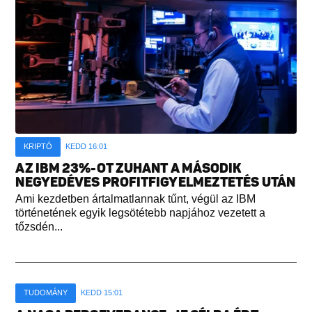
KRIPTÓ
KEDD 16:01
AZ IBM 23%-OT ZUHANT A MÁSODIK
NEGYEDÉVES PROFITFIGYELMEZTETÉS UTÁN
Ami kezdetben ártalmatlannak tűnt, végül az IBM
történetének egyik legsötétebb napjához vezetett a
tőzsdén...
TUDOMÁNY
KEDD 15:01