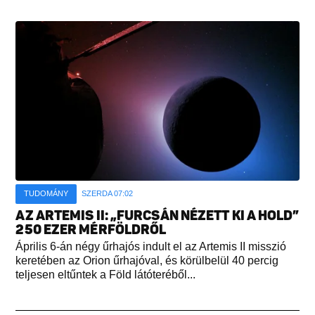
TUDOMÁNY
SZERDA 07:02
AZ ARTEMIS II: „FURCSÁN NÉZETT KI A HOLD”
250 EZER MÉRFÖLDRŐL
Április 6-án négy űrhajós indult el az Artemis II misszió
keretében az Orion űrhajóval, és körülbelül 40 percig
teljesen eltűntek a Föld látóteréből...