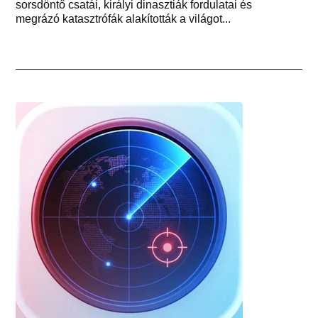
sorsdöntő csatái, királyi dinasztiák fordulatai és
megrázó katasztrófák alakították a világot...