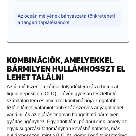
Az óceán mélyének bányászata tönkreteheti
a tengeri táplálékláncot
KOMBINÁCIÓK, AMELYEKKEL
BÁRMILYEN HULLÁMHOSSZT EL
LEHET TALÁLNI
Az új módszer – a kémiai folyadéklerakás (chemical
liquid deposition; CLD) – révén gyorsan tesztelhető
számtalan fém és imidazol kombinációja. Legalább
tízféle fémet, valamint több száz szerves anyagot lehet
variálni, és az eljárás finoman hangolható bármilyen
gyártási igényhez. Egy adott fém, például cink, amely az
egyik sugárzási tartományban kevésbé hatásos, más
hullámhosszon, mint a B-EUV, kiemelkedő teljesítményt