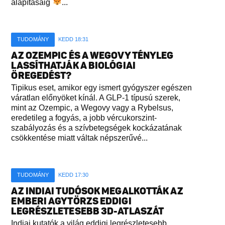
alapításáig
...
TUDOMÁNY
KEDD 18:31
AZ OZEMPIC ÉS A WEGOVY TÉNYLEG
LASSÍTHATJÁK A BIOLÓGIAI
ÖREGEDÉST?
Tipikus eset, amikor egy ismert gyógyszer egészen
váratlan előnyöket kínál. A GLP-1 típusú szerek,
mint az Ozempic, a Wegovy vagy a Rybelsus,
eredetileg a fogyás, a jobb vércukorszint-
szabályozás és a szívbetegségek kockázatának
csökkentése miatt váltak népszerűvé...
TUDOMÁNY
KEDD 17:30
AZ INDIAI TUDÓSOK MEGALKOTTÁK AZ
EMBERI AGYTÖRZS EDDIGI
LEGRÉSZLETESEBB 3D-ATLASZÁT
Indiai kutatók a világ eddigi legrészletesebb,